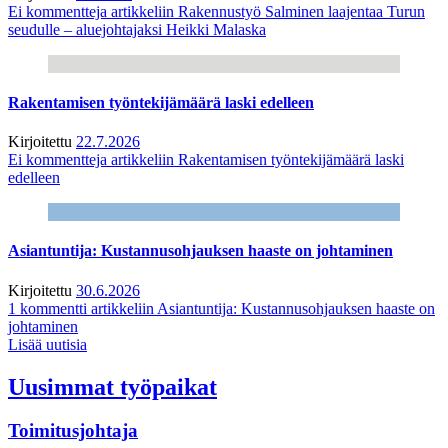
Ei kommentteja
artikkeliin Rakennustyö Salminen laajentaa Turun
seudulle – aluejohtajaksi Heikki Malaska
Rakentamisen työntekijämäärä laski edelleen
Kirjoitettu
22.7.2026
Ei kommentteja
artikkeliin Rakentamisen työntekijämäärä laski
edelleen
Asiantuntija: Kustannusohjauksen haaste on johtaminen
Kirjoitettu
30.6.2026
1 kommentti
artikkeliin Asiantuntija: Kustannusohjauksen haaste on
johtaminen
Lisää uutisia
Uusimmat työpaikat
Toimitusjohtaja