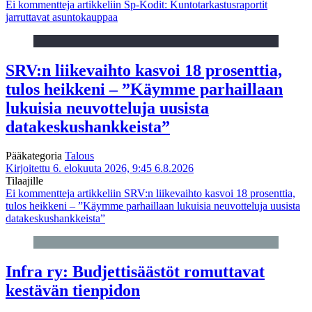
Ei kommentteja
artikkeliin Sp-Kodit: Kuntotarkastusraportit
jarruttavat asuntokauppaa
SRV:n liikevaihto kasvoi 18 prosenttia,
tulos heikkeni – ”Käymme parhaillaan
lukuisia neuvotteluja uusista
datakeskushankkeista”
Pääkategoria
Talous
Kirjoitettu 6. elokuuta 2026, 9:45
6.8.2026
Tilaajille
Ei kommentteja
artikkeliin SRV:n liikevaihto kasvoi 18 prosenttia,
tulos heikkeni – ”Käymme parhaillaan lukuisia neuvotteluja uusista
datakeskushankkeista”
Infra ry: Budjettisäästöt romuttavat
kestävän tienpidon