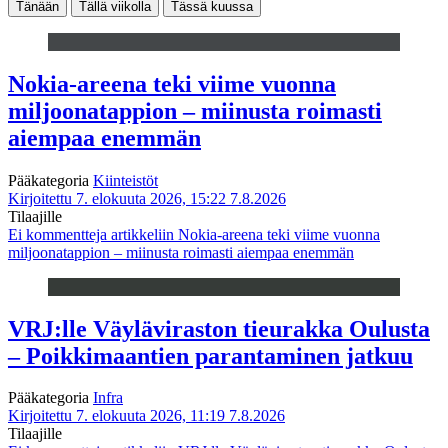
Tänään
Tällä viikolla
Tässä kuussa
Nokia-areena teki viime vuonna
miljoonatappion – miinusta roimasti
aiempaa enemmän
Pääkategoria
Kiinteistöt
Kirjoitettu 7. elokuuta 2026, 15:22
7.8.2026
Tilaajille
Ei kommentteja
artikkeliin Nokia-areena teki viime vuonna
miljoonatappion – miinusta roimasti aiempaa enemmän
VRJ:lle Väyläviraston tieurakka Oulusta
– Poikkimaantien parantaminen jatkuu
Pääkategoria
Infra
Kirjoitettu 7. elokuuta 2026, 11:19
7.8.2026
Tilaajille