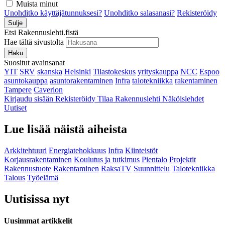
Muista minut
Unohditko käyttäjätunnuksesi?
Unohditko salasanasi?
Rekisteröidy
Sulje
Etsi Rakennuslehti.fistä
Hae tältä sivustolta
Haku
Suositut avainsanat
YIT
SRV
skanska
Helsinki
Tilastokeskus
yrityskauppa
NCC
Espoo
asuntokauppa
asuntorakentaminen
Infra
talotekniikka
rakentaminen
Tampere
Caverion
Kirjaudu sisään
Rekisteröidy
Tilaa Rakennuslehti
Näköislehdet
Uutiset
Lue lisää näistä aiheista
Arkkitehtuuri
Energiatehokkuus
Infra
Kiinteistöt
Korjausrakentaminen
Koulutus ja tutkimus
Pientalo
Projektit
Rakennustuote
Rakentaminen
RaksaTV
Suunnittelu
Talotekniikka
Talous
Työelämä
Uutisissa nyt
Uusimmat artikkelit