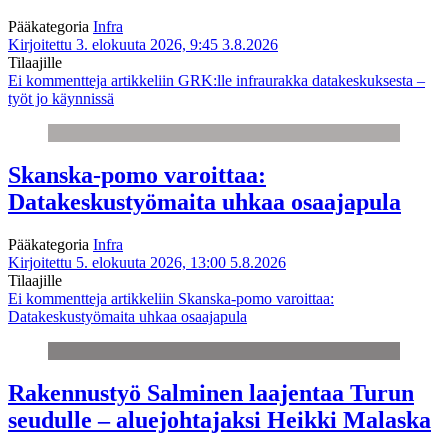
Pääkategoria
Infra
Kirjoitettu 3. elokuuta 2026, 9:45
3.8.2026
Tilaajille
Ei kommentteja
artikkeliin GRK:lle infraurakka datakeskuksesta –
työt jo käynnissä
Skanska-pomo varoittaa:
Datakeskustyömaita uhkaa osaajapula
Pääkategoria
Infra
Kirjoitettu 5. elokuuta 2026, 13:00
5.8.2026
Tilaajille
Ei kommentteja
artikkeliin Skanska-pomo varoittaa:
Datakeskustyömaita uhkaa osaajapula
Rakennustyö Salminen laajentaa Turun
seudulle – aluejohtajaksi Heikki Malaska