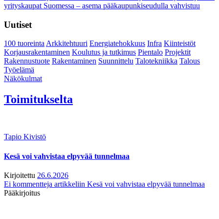
yrityskaupat Suomessa – asema pääkaupunkiseudulla vahvistuu
Uutiset
100 tuoreinta
Arkkitehtuuri
Energiatehokkuus
Infra
Kiinteistöt
Korjausrakentaminen
Koulutus ja tutkimus
Pientalo
Projektit
Rakennustuote
Rakentaminen
Suunnittelu
Talotekniikka
Talous
Työelämä
Näkökulmat
Toimitukselta
Tapio Kivistö
Kesä voi vahvistaa elpyvää tunnelmaa
Kirjoitettu
26.6.2026
Ei kommentteja
artikkeliin Kesä voi vahvistaa elpyvää tunnelmaa
Pääkirjoitus