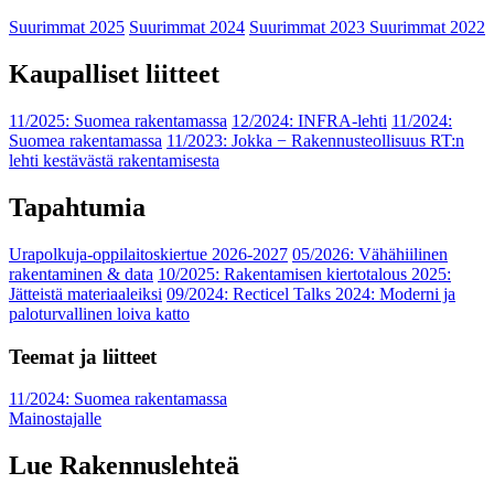
Suurimmat 2025
Suurimmat 2024
Suurimmat 2023
Suurimmat 2022
Kaupalliset liitteet
11/2025: Suomea rakentamassa
12/2024: INFRA-lehti
11/2024:
Suomea rakentamassa
11/2023: Jokka − Rakennusteollisuus RT:n
lehti kestävästä rakentamisesta
Tapahtumia
Urapolkuja-oppilaitoskiertue 2026-2027
05/2026: Vähähiilinen
rakentaminen & data
10/2025: Rakentamisen kiertotalous 2025:
Jätteistä materiaaleiksi
09/2024: Recticel Talks 2024: Moderni ja
paloturvallinen loiva katto
Teemat ja liitteet
11/2024: Suomea rakentamassa
Mainostajalle
Lue Rakennuslehteä