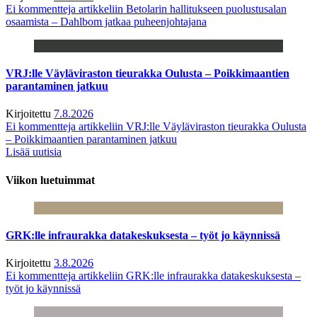
Ei kommentteja
artikkeliin Betolarin hallitukseen puolustusalan
osaamista – Dahlbom jatkaa puheenjohtajana
VRJ:lle Väyläviraston tieurakka Oulusta – Poikkimaantien
parantaminen jatkuu
Kirjoitettu
7.8.2026
Ei kommentteja
artikkeliin VRJ:lle Väyläviraston tieurakka Oulusta
– Poikkimaantien parantaminen jatkuu
Lisää uutisia
Viikon luetuimmat
GRK:lle infraurakka datakeskuksesta – työt jo käynnissä
Kirjoitettu
3.8.2026
Ei kommentteja
artikkeliin GRK:lle infraurakka datakeskuksesta –
työt jo käynnissä