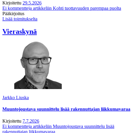
Kirjoitettu
29.5.2026
Ei kommentteja
artikkeliin Kohti tuottavuuden parempaa puolta
Pääkirjoitus
Lisää toimitukselta
Vieraskynä
Jarkko Liuska
Muuntojoustava suunnittelu lisää rakennuttajan liikkumavaraa
Kirjoitettu
7.7.2026
Ei kommentteja
artikkeliin Muuntojoustava suunnittelu lisää
rakennuttajan liikkumavaraa