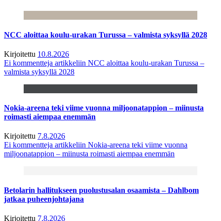
NCC aloittaa koulu-urakan Turussa – valmista syksyllä 2028
Kirjoitettu
10.8.2026
Ei kommentteja
artikkeliin NCC aloittaa koulu-urakan Turussa –
valmista syksyllä 2028
Nokia-areena teki viime vuonna miljoonatappion – miinusta
roimasti aiempaa enemmän
Kirjoitettu
7.8.2026
Ei kommentteja
artikkeliin Nokia-areena teki viime vuonna
miljoonatappion – miinusta roimasti aiempaa enemmän
Betolarin hallitukseen puolustusalan osaamista – Dahlbom
jatkaa puheenjohtajana
Kirjoitettu
7.8.2026