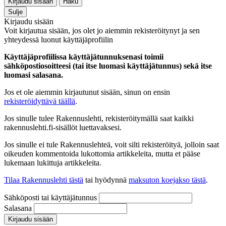
Kirjaudu sisään
Haku
Sulje
Kirjaudu sisään
Voit kirjautua sisään, jos olet jo aiemmin rekisteröitynyt ja sen
yhteydessä luonut käyttäjäprofiilin
Käyttäjäprofiilissa käyttäjätunnuksenasi toimii
sähköpostiosoitteesi (tai itse luomasi käyttäjätunnus) sekä itse
luomasi salasana.
Jos et ole aiemmin kirjautunut sisään, sinun on ensin
rekisteröidyttävä täällä
.
Jos sinulle tulee Rakennuslehti, rekisteröitymällä saat kaikki
rakennuslehti.fi-sisällöt luettavaksesi.
Jos sinulle ei tule Rakennuslehteä, voit silti rekisteröityä, jolloin saat
oikeuden kommentoida lukottomia artikkeleita, mutta et pääse
lukemaan lukittuja artikkeleita.
Tilaa Rakennuslehti tästä
tai hyödynnä
maksuton koejakso tästä
.
Sähköposti tai käyttäjätunnus
Salasana
Kirjaudu sisään