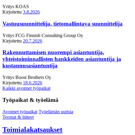
Yritys
KOAS
Kirjoitettu
3.8.2026
Vastuusuunnittelija, tietomallintava suunnittelija
Yritys
FCG Finnish Consulting Group Oy
Kirjoitettu
20.7.2026
Rakennuttamisen nuorempi asiantuntija,
yhteistoiminnallisten hankkeiden asiantuntija ja
kustannusasiantuntija
Yritys
Boost Brothers Oy
Kirjoitettu
18.6.2026
Kaikki avoimet työpaikat
Työpaikat & työelämä
Avoimet työpaikat
Työelämän uutisia
Teemat & liitteet
Toimialakatsaukset