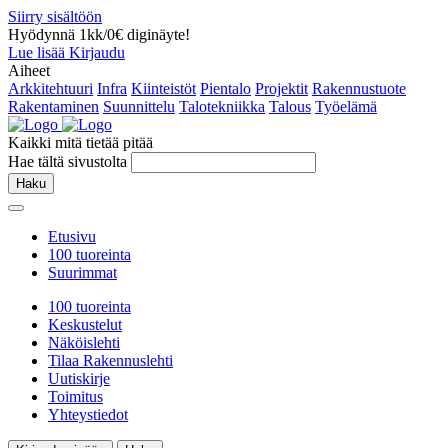
Siirry sisältöön
Hyödynnä 1kk/0€ diginäyte!
Lue lisää
Kirjaudu
Aiheet
Arkkitehtuuri
Infra
Kiinteistöt
Pientalo
Projektit
Rakennustuote
Rakentaminen
Suunnittelu
Talotekniikka
Talous
Työelämä
Kaikki mitä tietää pitää
Hae tältä sivustolta
Haku
Etusivu
100 tuoreinta
Suurimmat
100 tuoreinta
Keskustelut
Näköislehti
Tilaa Rakennuslehti
Uutiskirje
Toimitus
Yhteystiedot