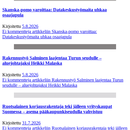
Skanska-pomo varoittaa: Datakeskustyömaita uhkaa
osaajapula
Kirjoitettu
5.8.2026
Ei kommentteja
artikkeliin Skanska-pomo varoittaa:
Datakeskustyömaita uhkaa osaajapula
Rakennustyö Salminen laajentaa Turun seudulle –
aluejohtajaksi Heikki Malaska
Kirjoitettu
5.8.2026
Ei kommentteja
artikkeliin Rakennustyö Salminen laajentaa Turun
seudulle – aluejohtajaksi Heikki Malaska
Ruotsalainen korjausrakentaja teki jälleen yrityskaupat
Suomessa – asema pääkaupunkiseudulla vahvistuu
Kirjoitettu
31.7.2026
Ei kommentteja
artikkeliin Ruotsalainen korjausrakentaja teki jälleen