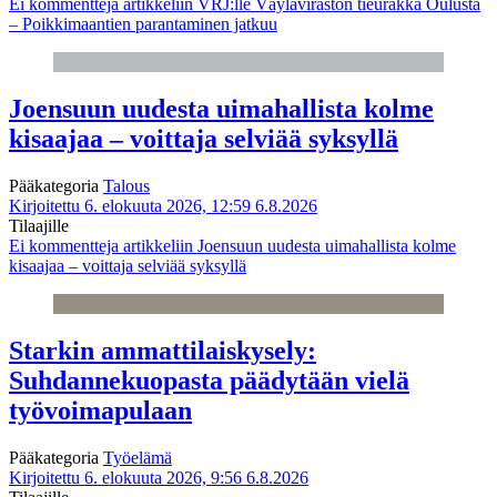
Ei kommentteja
artikkeliin VRJ:lle Väyläviraston tieurakka Oulusta
– Poikkimaantien parantaminen jatkuu
Joensuun uudesta uimahallista kolme
kisaajaa – voittaja selviää syksyllä
Pääkategoria
Talous
Kirjoitettu 6. elokuuta 2026, 12:59
6.8.2026
Tilaajille
Ei kommentteja
artikkeliin Joensuun uudesta uimahallista kolme
kisaajaa – voittaja selviää syksyllä
Starkin ammattilaiskysely:
Suhdannekuopasta päädytään vielä
työvoimapulaan
Pääkategoria
Työelämä
Kirjoitettu 6. elokuuta 2026, 9:56
6.8.2026