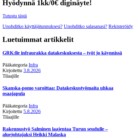
Hyödynnä 1kk/0€ diginäyte!
Tutustu tästä
Unohditko käyttäjätunnuksesi?
Unohditko salasanasi?
Rekisteröidy
Luetuimmat artikkelit
GRK:lle infraurakka datakeskuksesta – työt jo käynnissä
Pääkategoria
Infra
Kirjoitettu
3.8.2026
Tilaajille
Skanska-pomo varoittaa: Datakeskustyömaita uhkaa
osaajapula
Pääkategoria
Infra
Kirjoitettu
5.8.2026
Tilaajille
Rakennustyö Salminen laajentaa Turun seudulle –
aluejohtajaksi Heikki Malaska