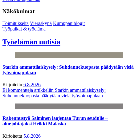
Näkökulmat
Toimitukselta
Vieraskynä
Kumppaniblogit
Työpaikat & työelämä
Työelämän uutisia
Starkin ammattilaiskysely: Suhdannekuopasta päädytään vielä
työvoimapulaan
Kirjoitettu
6.8.2026
Ei kommentteja
artikkeliin Starkin ammattilaiskysely:
Suhdannekuopasta päädytään vielä työvoimapulaan
Rakennustyö Salminen laajentaa Turun seudulle –
aluejohtajaksi Heikki Malaska
Kirjoitettu
5.8.2026