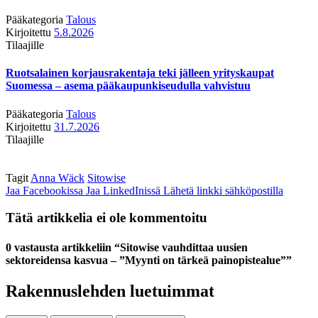
Pääkategoria
Talous
Kirjoitettu
5.8.2026
Tilaajille
Ruotsalainen korjausrakentaja teki jälleen yrityskaupat
Suomessa – asema pääkaupunkiseudulla vahvistuu
Pääkategoria
Talous
Kirjoitettu
31.7.2026
Tilaajille
Tagit
Anna Wäck
Sitowise
Jaa Facebookissa
Jaa LinkedInissä
Lähetä linkki sähköpostilla
Tätä artikkelia ei ole kommentoitu
0 vastausta artikkeliin “Sitowise vauhdittaa uusien
sektoreidensa kasvua – ”Myynti on tärkeä painopistealue””
Rakennuslehden luetuimmat