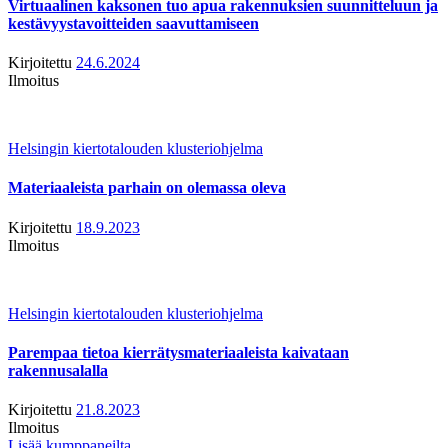
Virtuaalinen kaksonen tuo apua rakennuksien suunnitteluun ja
kestävyystavoitteiden saavuttamiseen
Kirjoitettu
24.6.2024
Ilmoitus
Helsingin kiertotalouden klusteriohjelma
Materiaaleista parhain on olemassa oleva
Kirjoitettu
18.9.2023
Ilmoitus
Helsingin kiertotalouden klusteriohjelma
Parempaa tietoa kierrätysmateriaaleista kaivataan
rakennusalalla
Kirjoitettu
21.8.2023
Ilmoitus
Lisää kumppaneilta