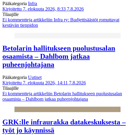
Pääkategoria
Infra
Kirjoitettu 7. elokuuta 2026, 8:33
7.8.2026
Tilaajille
Ei kommentteja
artikkeliin Infra ry: Budjettisäästöt romuttavat
kestävän tienpidon
Betolarin hallitukseen puolustusalan
osaamista – Dahlbom jatkaa
puheenjohtajana
Pääkategoria
Uutiset
Kirjoitettu 7. elokuuta 2026, 14:11
7.8.2026
Tilaajille
Ei kommentteja
artikkeliin Betolarin hallitukseen puolustusalan
osaamista – Dahlbom jatkaa puheenjohtajana
GRK:lle infraurakka datakeskuksesta –
työt jo käynnissä