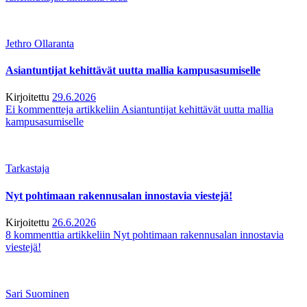
Jethro Ollaranta
Asiantuntijat kehittävät uutta mallia kampusasumiselle
Kirjoitettu
29.6.2026
Ei kommentteja
artikkeliin Asiantuntijat kehittävät uutta mallia
kampusasumiselle
Tarkastaja
Nyt pohtimaan rakennusalan innostavia viestejä!
Kirjoitettu
26.6.2026
8 kommenttia
artikkeliin Nyt pohtimaan rakennusalan innostavia
viestejä!
Sari Suominen