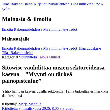
Tilaa Rakennuslehti
Kirjaudu näköislehteen
Tilaa uutiskirje
RSS-
syöte
Mainosta & ilmoita
Ilmoita Rakennuslehdessä
Myynnin yhteystiedot
Mainostajalle
Ilmoita Rakennuslehdessä
Myynnin yhteystiedot
Tilaa uutiskirje
Tilaa Rakennuslehti
Kategoriat
Suunnittelu
Talous
Uutiset
Sitowise vauhdittaa uusien sektoreidensa
kasvua – ”Myynti on tärkeä
painopistealue”
Yhtiö hamuaa kasvua uusilla sektoreilla. Tämä tarkoittaa esimerkiksi
datakeskuksia.
Kirjoittaja
Merja Mannila
Kirjoitettu 3. maaliskuuta 2026, 8:06
3.3.2026