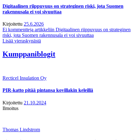
Digitaalinen riippuvuus on strateginen riski, jota Suomen
rakennusala ei voi sivuuttaa
Kirjoitettu
25.6.2026
Ei kommentteja
artikkeliin Digitaalinen riippuvuus on strateginen
riski, jota Suomen rakennusala ei voi sivuuttaa
Lisää vieraskynästä
Kumppaniblogit
Recticel Insulation Oy
PIR-katto pitää pintansa kovillakin keleillä
Kirjoitettu
21.10.2024
Ilmoitus
Thomas Lindstrom