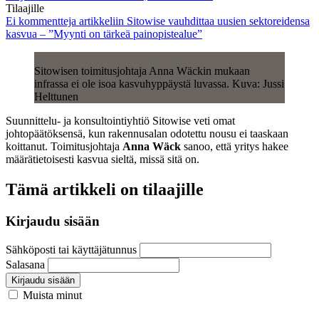
Tilaajille
Ei kommentteja
artikkeliin Sitowise vauhdittaa uusien sektoreidensa
kasvua – ”Myynti on tärkeä painopistealue”
Sitowisen toimitusjohtaja Anna Wäckin mukaan
infrassa ei ole isoa kasvuhyppäystä luvassa. Kuva: Jussi
Helttunen
Suunnittelu- ja konsultointiyhtiö Sitowise veti omat
johtopäätöksensä, kun rakennusalan odotettu nousu ei taaskaan
koittanut. Toimitusjohtaja
Anna Wäck
sanoo, että yritys hakee
määrätietoisesti kasvua sieltä, missä sitä on.
Tämä artikkeli on tilaajille
Kirjaudu sisään
Sähköposti tai käyttäjätunnus
Salasana
Kirjaudu sisään
Muista minut