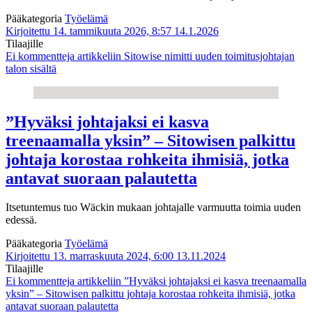
Pääkategoria
Työelämä
Kirjoitettu 14. tammikuuta 2026, 8:57
14.1.2026
Tilaajille
Ei kommentteja
artikkeliin Sitowise nimitti uuden toimitusjohtajan
talon sisältä
”Hyväksi johtajaksi ei kasva
treenaamalla yksin” – Sitowisen palkittu
johtaja korostaa rohkeita ihmisiä, jotka
antavat suoraan palautetta
Itsetuntemus tuo Wäckin mukaan johtajalle varmuutta toimia uuden
edessä.
Pääkategoria
Työelämä
Kirjoitettu 13. marraskuuta 2024, 6:00
13.11.2024
Tilaajille
Ei kommentteja
artikkeliin ”Hyväksi johtajaksi ei kasva treenaamalla
yksin” – Sitowisen palkittu johtaja korostaa rohkeita ihmisiä, jotka
antavat suoraan palautetta