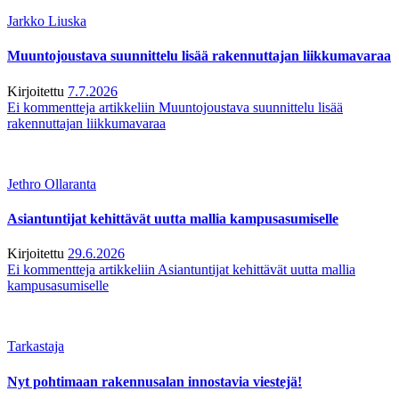
Jarkko Liuska
Muuntojoustava suunnittelu lisää rakennuttajan liikkumavaraa
Kirjoitettu
7.7.2026
Ei kommentteja
artikkeliin Muuntojoustava suunnittelu lisää
rakennuttajan liikkumavaraa
Jethro Ollaranta
Asiantuntijat kehittävät uutta mallia kampusasumiselle
Kirjoitettu
29.6.2026
Ei kommentteja
artikkeliin Asiantuntijat kehittävät uutta mallia
kampusasumiselle
Tarkastaja
Nyt pohtimaan rakennusalan innostavia viestejä!