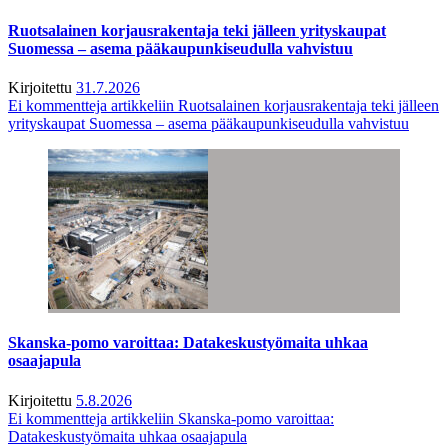
Ruotsalainen korjausrakentaja teki jälleen yrityskaupat
Suomessa – asema pääkaupunkiseudulla vahvistuu
Kirjoitettu
31.7.2026
Ei kommentteja
artikkeliin Ruotsalainen korjausrakentaja teki jälleen
yrityskaupat Suomessa – asema pääkaupunkiseudulla vahvistuu
Skanska-pomo varoittaa: Datakeskustyömaita uhkaa
osaajapula
Kirjoitettu
5.8.2026
Ei kommentteja
artikkeliin Skanska-pomo varoittaa:
Datakeskustyömaita uhkaa osaajapula