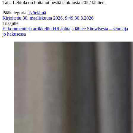
Taija Lehtola on hoitanut pestiä elokuusta 2022 lähtien.
Pääkategoria
Työelämä
Kirjoitettu 30. maaliskuuta 2026, 9:49
30.3.2026
Tilaajille
Ei kommentteja
artikkeliin HR-johtaja lähtee Sitowisesta – seuraaja
jo hakusessa