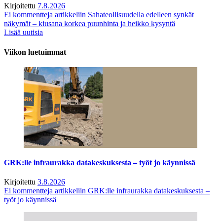
Kirjoitettu
7.8.2026
Ei kommentteja
artikkeliin Sahateollisuudella edelleen synkät
näkymät – kiusana korkea puunhinta ja heikko kysyntä
Lisää uutisia
Viikon luetuimmat
GRK:lle infraurakka datakeskuksesta – työt jo käynnissä
Kirjoitettu
3.8.2026
Ei kommentteja
artikkeliin GRK:lle infraurakka datakeskuksesta –
työt jo käynnissä