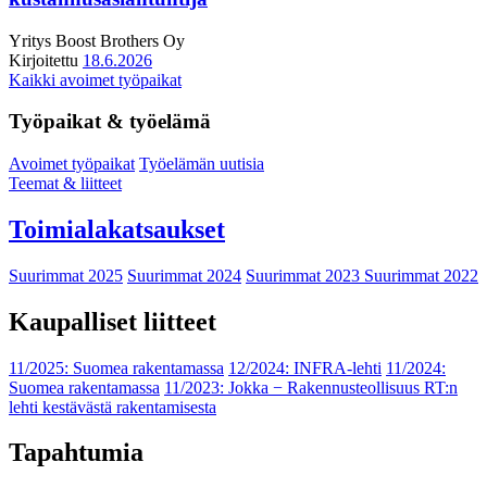
Yritys
Boost Brothers Oy
Kirjoitettu
18.6.2026
Kaikki avoimet työpaikat
Työpaikat & työelämä
Avoimet työpaikat
Työelämän uutisia
Teemat & liitteet
Toimialakatsaukset
Suurimmat 2025
Suurimmat 2024
Suurimmat 2023
Suurimmat 2022
Kaupalliset liitteet
11/2025: Suomea rakentamassa
12/2024: INFRA-lehti
11/2024:
Suomea rakentamassa
11/2023: Jokka − Rakennusteollisuus RT:n
lehti kestävästä rakentamisesta
Tapahtumia