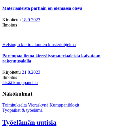
Materiaaleista parhain on olemassa oleva
Kirjoitettu
18.9.2023
Ilmoitus
Helsingin kiertotalouden klusteriohjelma
Parempaa tietoa kierrätysmateriaaleista kaivataan
rakennusalalla
Kirjoitettu
21.8.2023
Ilmoitus
Lisää kumppaneilta
Näkökulmat
Toimitukselta
Vieraskynä
Kumppaniblogit
Työpaikat & työelämä
Työelämän uutisia