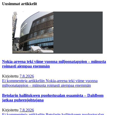
Uusimmat artikkelit
Nokia-areena teki viime vuonna miljoonatappion – miinusta
roimasti aiempaa enemmän
Kirjoitettu
7.8.2026
Ei kommentteja
artikkeliin Nokia-areena teki viime vuonna
miljoonatappion – miinusta roimasti aiempaa enemmän
Betolarin hallitukseen puolustusalan osaamista – Dahlbom
jatkaa puheenjohtajana
Kirjoitettu
7.8.2026
Ei kommentteja
artikkeliin Betolarin hallitukseen puolustusalan