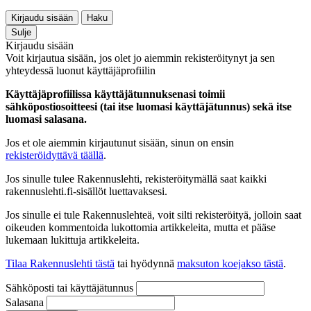
Kirjaudu sisään
Haku
Sulje
Kirjaudu sisään
Voit kirjautua sisään, jos olet jo aiemmin rekisteröitynyt ja sen
yhteydessä luonut käyttäjäprofiilin
Käyttäjäprofiilissa käyttäjätunnuksenasi toimii
sähköpostiosoitteesi (tai itse luomasi käyttäjätunnus) sekä itse
luomasi salasana.
Jos et ole aiemmin kirjautunut sisään, sinun on ensin
rekisteröidyttävä täällä
.
Jos sinulle tulee Rakennuslehti, rekisteröitymällä saat kaikki
rakennuslehti.fi-sisällöt luettavaksesi.
Jos sinulle ei tule Rakennuslehteä, voit silti rekisteröityä, jolloin saat
oikeuden kommentoida lukottomia artikkeleita, mutta et pääse
lukemaan lukittuja artikkeleita.
Tilaa Rakennuslehti tästä
tai hyödynnä
maksuton koejakso tästä
.
Sähköposti tai käyttäjätunnus
Salasana