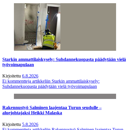
Starkin ammattilaiskysely: Suhdannekuopasta päädytään vielä
työvoimapulaan
Kirjoitettu
6.8.2026
Ei kommentteja
artikkeliin Starkin ammattilaiskysely:
Suhdannekuopasta päädytään vielä työvoimapulaan
Rakennustyö Salminen laajentaa Turun seudulle –
aluejohtajaksi Heikki Malaska
Kirjoitettu
5.8.2026
Ei kommentteja
artikkeliin Rakennustyö Salminen laajentaa Turun