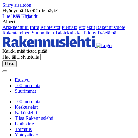
Siirry sisältöön
Hyödynnä 1kk/0€ diginäyte!
Lue lisää
Kirjaudu
Aiheet
Arkkitehtuuri
Infra
Kiinteistöt
Pientalo
Projektit
Rakennustuote
Rakentaminen
Suunnittelu
Talotekniikka
Talous
Työelämä
Kaikki mitä tietää pitää
Hae tältä sivustolta
Haku
Etusivu
100 tuoreinta
Suurimmat
100 tuoreinta
Keskustelut
Näköislehti
Tilaa Rakennuslehti
Uutiskirje
Toimitus
Yhteystiedot