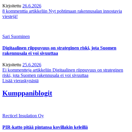
Kirjoitettu
26.6.2026
8 kommenttia
artikkeliin Nyt pohtimaan rakennusalan innostavia
viestejä!
Sari Suominen
Digitaalinen riippuvuus on strateginen riski, jota Suomen
rakennusala ei voi sivuuttaa
Kirjoitettu
25.6.2026
Ei kommentteja
artikkeliin Digitaalinen riippuvuus on strateginen
riski, jota Suomen rakennusala ei voi sivuuttaa
Lisää vieraskynästä
Kumppaniblogit
Recticel Insulation Oy
PIR-katto pitää pintansa kovillakin keleillä