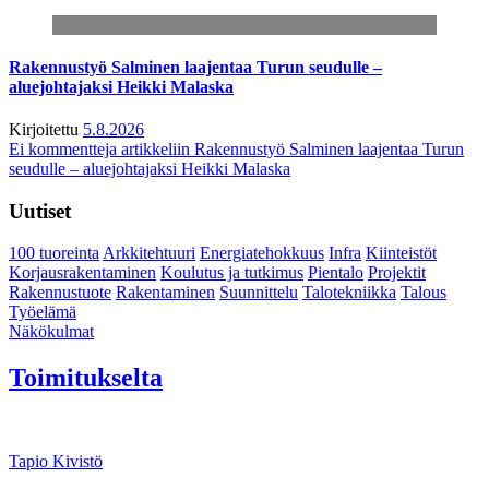
Rakennustyö Salminen laajentaa Turun seudulle –
aluejohtajaksi Heikki Malaska
Kirjoitettu
5.8.2026
Ei kommentteja
artikkeliin Rakennustyö Salminen laajentaa Turun
seudulle – aluejohtajaksi Heikki Malaska
Uutiset
100 tuoreinta
Arkkitehtuuri
Energiatehokkuus
Infra
Kiinteistöt
Korjausrakentaminen
Koulutus ja tutkimus
Pientalo
Projektit
Rakennustuote
Rakentaminen
Suunnittelu
Talotekniikka
Talous
Työelämä
Näkökulmat
Toimitukselta
Tapio Kivistö