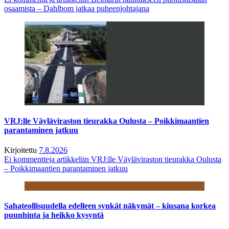
osaamista – Dahlbom jatkaa puheenjohtajana
VRJ:lle Väyläviraston tieurakka Oulusta – Poikkimaantien
parantaminen jatkuu
Kirjoitettu
7.8.2026
Ei kommentteja
artikkeliin VRJ:lle Väyläviraston tieurakka Oulusta
– Poikkimaantien parantaminen jatkuu
Sahateollisuudella edelleen synkät näkymät – kiusana korkea
puunhinta ja heikko kysyntä