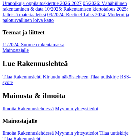
Urapolkuja-oppilaitoskiertue 2026-2027
05/2026: Vähähiilinen
rakentaminen & data
10/2025: Rakentamisen kiertotalous 2025:
Jätteistä materiaaleiksi
09/2024: Recticel Talks 2024: Moderni ja
paloturvallinen loiva katto
Teemat ja liitteet
11/2024: Suomea rakentamassa
Mainostajalle
Lue Rakennuslehteä
Tilaa Rakennuslehti
Kirjaudu näköislehteen
Tilaa uutiskirje
RSS-
syöte
Mainosta & ilmoita
Ilmoita Rakennuslehdessä
Myynnin yhteystiedot
Mainostajalle
Ilmoita Rakennuslehdessä
Myynnin yhteystiedot
Tilaa uutiskirje
Tilaa Rakennuslehti