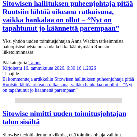
Sitowisen hallituksen puheenjohtaja pitää
Ruotsiin lähtöä oikeana ratkaisuna,
vaikka hankalaa on ollut – ”Nyt on
tapahtunut jo käännettä parempaan”
Yksi yhtiön uuden toimitusjohtajan Anna Wäckin tärkeimmistä
painopistealueista on saada kelkka kääntymään Ruotsin
liiketoiminnassa.
Pääkategoria
Talous
Kirjoitettu 16. tammikuuta 2026, 6:30
16.1.2026
Tilaajille
Ei kommentteja
artikkeliin Sitowisen hallituksen puheenjohtaja pitää
Ruotsiin lähtöä oikeana ratkaisuna, vaikka hankalaa on ollut – ”Nyt
on tapahtunut jo käännettä parempaan”
Sitowise nimitti uuden toimitusjohtajan
talon sisältä
Sitowise tiedotti aiemmin viikolla, että toimitusjohtaja vaihtuu.