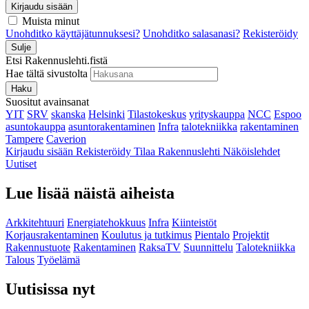
Kirjaudu sisään
Muista minut
Unohditko käyttäjätunnuksesi?
Unohditko salasanasi?
Rekisteröidy
Sulje
Etsi Rakennuslehti.fistä
Hae tältä sivustolta
Haku
Suositut avainsanat
YIT
SRV
skanska
Helsinki
Tilastokeskus
yrityskauppa
NCC
Espoo
asuntokauppa
asuntorakentaminen
Infra
talotekniikka
rakentaminen
Tampere
Caverion
Kirjaudu sisään
Rekisteröidy
Tilaa Rakennuslehti
Näköislehdet
Uutiset
Lue lisää näistä aiheista
Arkkitehtuuri
Energiatehokkuus
Infra
Kiinteistöt
Korjausrakentaminen
Koulutus ja tutkimus
Pientalo
Projektit
Rakennustuote
Rakentaminen
RaksaTV
Suunnittelu
Talotekniikka
Talous
Työelämä
Uutisissa nyt