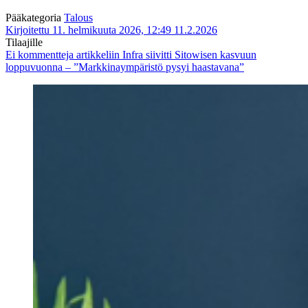
Pääkategoria
Talous
Kirjoitettu 11. helmikuuta 2026, 12:49
11.2.2026
Tilaajille
Ei kommentteja
artikkeliin Infra siivitti Sitowisen kasvuun
loppuvuonna – ”Markkinaympäristö pysyi haastavana”