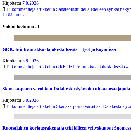
Kirjoitettu
7.8.2026
Ei kommentteja
artikkeliin Sahateollisuudella edelleen synkät näk
Lisää uutisia
Viikon luetuimmat
GRK:lle infraurakka datakeskuksesta – työt jo käynnissä
Kirjoitettu
3.8.2026
Ei kommentteja
artikkeliin GRK:lle infraurakka datakeskuksesta – t
Skanska-pomo varoittaa: Datakeskustyömaita uhkaa osaajapula
Kirjoitettu
5.8.2026
Ei kommentteja
artikkeliin Skanska-pomo varoittaa: Datakeskustyö
Ruotsalainen korjausrakentaja teki jälleen yrityskaupat Suome