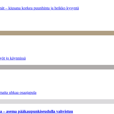
ymät – kiusana korkea puunhinta ja heikko kysyntä
yöt jo käynnissä
maita uhkaa osaajapula
ssa – asema pääkaupunkiseudulla vahvistuu