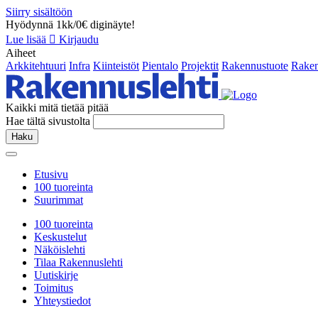
Siirry sisältöön
Hyödynnä 1kk/0€ diginäyte!
Lue lisää
Kirjaudu
Aiheet
Arkkitehtuuri
Infra
Kiinteistöt
Pientalo
Projektit
Rakennustuote
Raken
Kaikki mitä tietää pitää
Hae tältä sivustolta
Haku
Etusivu
100 tuoreinta
Suurimmat
100 tuoreinta
Keskustelut
Näköislehti
Tilaa Rakennuslehti
Uutiskirje
Toimitus
Yhteystiedot