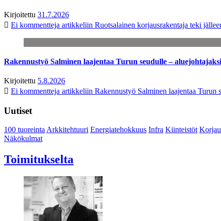
Kirjoitettu
31.7.2026
Ei kommentteja
artikkeliin Ruotsalainen korjausrakentaja teki jäl
Rakennustyö Salminen laajentaa Turun seudulle – aluejohtajaks
Kirjoitettu
5.8.2026
Ei kommentteja
artikkeliin Rakennustyö Salminen laajentaa Turun s
Uutiset
100 tuoreinta
Arkkitehtuuri
Energiatehokkuus
Infra
Kiinteistöt
Korjau
Näkökulmat
Toimitukselta