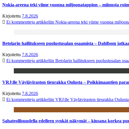
Nokia-areena teki viime vuonna miljoonatappion – miinusta ro
Kirjoitettu
7.8.2026
Ei kommentteja
artikkeliin Nokia-areena teki viime vuonna miljoo
Betolarin hallitukseen puolustusalan osaamista – Dahlbom jatk
Kirjoitettu
7.8.2026
Ei kommentteja
artikkeliin Betolarin hallitukseen puolustusalan o
VRJ:lle Väyläviraston tieurakka Oulusta – Poikkimaantien par
Kirjoitettu
7.8.2026
Ei kommentteja
artikkeliin VRJ:lle Väyläviraston tieurakka Oulust
Sahateollisuudella edelleen synkät näkymät – kiusana korkea pu