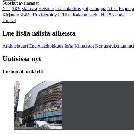
Suositut avainsanat
YIT
SRV
skanska
Helsinki
Tilastokeskus
yrityskauppa
NCC
Espoo
Kirjaudu sisään
Rekisteröidy
Tilaa Rakennuslehti
Näköislehdet
Uutiset
Lue lisää näistä aiheista
Arkkitehtuuri
Energiatehokkuus
Infra
Kiinteistöt
Korjausrakentamine
Uutisissa nyt
Uusimmat artikkelit