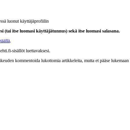
ssä luonut käyttäjäprofiilin
i (tai itse luomasi käyttäjätunnus) sekä itse luomasi salasana.
täällä
.
hti.fi-sisällöt luettavaksesi.
at oikeuden kommentoida lukottomia artikkeleita, mutta et pääse lukemaan l