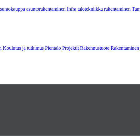
asuntokauppa
asuntorakentaminen
Infra
talotekniikka
rakentaminen
Tam
n
Koulutus ja tutkimus
Pientalo
Projektit
Rakennustuote
Rakentaminen