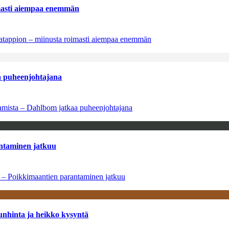
imasti aiempaa enemmän
natappion – miinusta roimasti aiempaa enemmän
aa puheenjohtajana
saamista – Dahlbom jatkaa puheenjohtajana
antaminen jatkuu
a – Poikkimaantien parantaminen jatkuu
unhinta ja heikko kysyntä