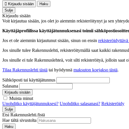
Kirjaudu sisään
Haku
Sulje
Kirjaudu sisään
Voit kirjautua sisään, jos olet jo aiemmin rekisteröitynyt ja sen yhteyde
Käyttäjäprofiilissa käyttäjätunnuksenasi toimii sähköpostiosoittees
Jos et ole aiemmin kirjautunut sisään, sinun on ensin
rekisteröidyttävä 
Jos sinulle tulee Rakennuslehti, rekisteröitymällä saat kaikki rakennusle
Jos sinulle ei tule Rakennuslehteä, voit silti rekisteröityä, jolloin sa
Tilaa Rakennuslehti tästä
tai hyödynnä
maksuton koejakso tästä
.
Sähköposti tai käyttäjätunnus
Salasana
Kirjaudu sisään
Muista minut
Unohditko käyttäjätunnuksesi?
Unohditko salasanasi?
Rekisteröidy
Sulje
Etsi Rakennuslehti.fistä
Hae tältä sivustolta
Haku