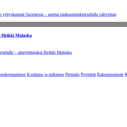
leen yrityskaupat Suomessa – asema pääkaupunkiseudulla vahvistuu
i Heikki Malaska
eudulle – aluejohtajaksi Heikki Malaska
srakentaminen
Koulutus ja tutkimus
Pientalo
Projektit
Rakennustuote
R