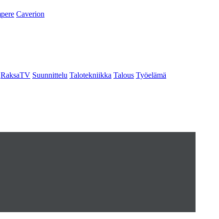
pere
Caverion
RaksaTV
Suunnittelu
Talotekniikka
Talous
Työelämä