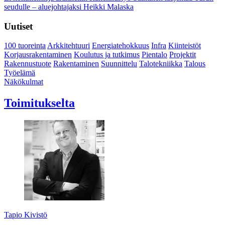
seudulle – aluejohtajaksi Heikki Malaska
Uutiset
100 tuoreinta
Arkkitehtuuri
Energiatehokkuus
Infra
Kiinteistöt
Korjausrakentaminen
Koulutus ja tutkimus
Pientalo
Projektit
Rakennustuote
Rakentaminen
Suunnittelu
Talotekniikka
Talous
Työelämä
Näkökulmat
Toimitukselta
Tapio Kivistö