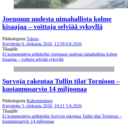
Joensuun uudesta uimahallista kolme
kisaajaa – voittaja selviää syksyllä
Pääkategoria
Talous
Kirjoitettu 6. elokuuta 2026, 12:59
6.8.2026
Tilaajille
Ei kommentteja
artikkeliin Joensuun uudesta uimahallista kolme
kisaajaa – voittaja selviää syksyllä
Sorvoja rakentaa Tullin tilat Tornioon –
kustannusarvio 14 miljoonaa
Pääkategoria
Rakentaminen
Kirjoitettu 5. elokuuta 2026, 10:21
5.8.2026
Tilaajille
Ei kommentteja
artikkeliin Sorvoja rakentaa Tullin tilat Tornioon –
kustannusarvio 14 miljoonaa