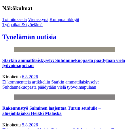
Näkökulmat
Toimitukselta
Vieraskynä
Kumppaniblogit
Työpaikat & työelämä
Työelämän uutisia
Starkin ammattilaiskysely: Suhdannekuopasta päädytään vielä
työvoimapulaan
Kirjoitettu
6.8.2026
Ei kommentteja
artikkeliin Starkin ammattilaiskysely:
Suhdannekuopasta päädytään vielä työvoimapulaan
Rakennustyö Salminen laajentaa Turun seudulle –
aluejohtajaksi Heikki Malaska
Kirjoitettu
5.8.2026