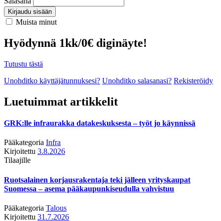
Salasana
Kirjaudu sisään
Muista minut
Hyödynnä 1kk/0€ diginäyte!
Tutustu tästä
Unohditko käyttäjätunnuksesi?
Unohditko salasanasi?
Rekisteröidy
Luetuimmat artikkelit
GRK:lle infraurakka datakeskuksesta – työt jo käynnissä
Pääkategoria
Infra
Kirjoitettu
3.8.2026
Tilaajille
Ruotsalainen korjausrakentaja teki jälleen yrityskaupat
Suomessa – asema pääkaupunkiseudulla vahvistuu
Pääkategoria
Talous
Kirjoitettu
31.7.2026