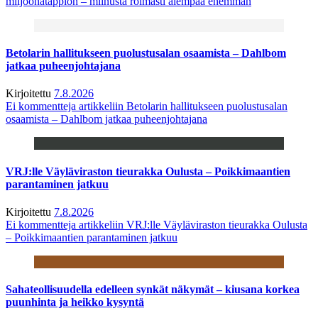
miljoonatappion – miinusta roimasti aiempaa enemmän
Betolarin hallitukseen puolustusalan osaamista – Dahlbom
jatkaa puheenjohtajana
Kirjoitettu
7.8.2026
Ei kommentteja
artikkeliin Betolarin hallitukseen puolustusalan
osaamista – Dahlbom jatkaa puheenjohtajana
VRJ:lle Väyläviraston tieurakka Oulusta – Poikkimaantien
parantaminen jatkuu
Kirjoitettu
7.8.2026
Ei kommentteja
artikkeliin VRJ:lle Väyläviraston tieurakka Oulusta
– Poikkimaantien parantaminen jatkuu
Sahateollisuudella edelleen synkät näkymät – kiusana korkea
puunhinta ja heikko kysyntä