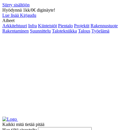
Siirry sisältöön
Hyödynnä 1kk/0€ diginäyte!
Lue lisää
Kirjaudu
Aiheet
Arkkitehtuuri
Infra
Kiinteistöt
Pientalo
Projektit
Rakennustuote
Rakentaminen
Suunnittelu
Talotekniikka
Talous
Työelämä
Kaikki mitä tietää pitää
Hae tältä sivustolta