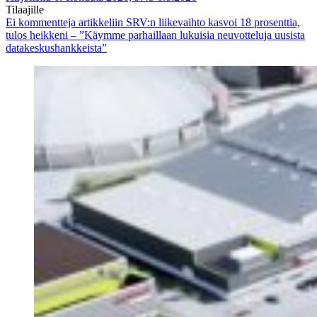
Tilaajille
Ei kommentteja
artikkeliin SRV:n liikevaihto kasvoi 18 prosenttia,
tulos heikkeni – ”Käymme parhaillaan lukuisia neuvotteluja uusista
datakeskushankkeista”