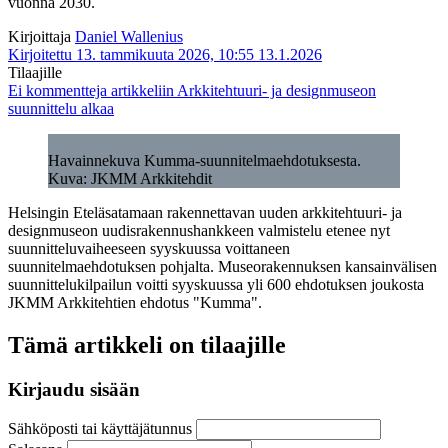
vuonna 2030.
Kirjoittaja
Daniel Wallenius
Kirjoitettu 13. tammikuuta 2026, 10:55
13.1.2026
Tilaajille
Ei kommentteja
artikkeliin Arkkitehtuuri- ja designmuseon
suunnittelu alkaa
Havainnekuva Kumma-suunnitelmaehdotuksesta.
Kuva: JKMM Arkkitehdit
Helsingin Eteläsatamaan rakennettavan uuden arkkitehtuuri- ja
designmuseon uudisrakennushankkeen valmistelu etenee nyt
suunnitteluvaiheeseen syyskuussa voittaneen
suunnitelmaehdotuksen pohjalta. Museorakennuksen kansainvälisen
suunnittelukilpailun voitti syyskuussa yli 600 ehdotuksen joukosta
JKMM Arkkitehtien ehdotus "Kumma".
Tämä artikkeli on tilaajille
Kirjaudu sisään
Sähköposti tai käyttäjätunnus