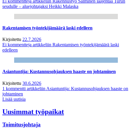
Ei kommentteja
artikkeliin Rakennustyö Salminen laajentaa Turun
seudulle – aluejohtajaksi Heikki Malaska
Rakentamisen työntekijämäärä laski edelleen
Kirjoitettu
22.7.2026
Ei kommentteja
artikkeliin Rakentamisen työntekijämäärä laski
edelleen
Asiantuntija: Kustannusohjauksen haaste on johtaminen
Kirjoitettu
30.6.2026
1 kommentti
artikkeliin Asiantuntija: Kustannusohjauksen haaste on
johtaminen
Lisää uutisia
Uusimmat työpaikat
Toimitusjohtaja