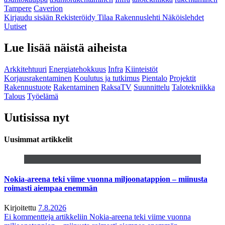
Tampere
Caverion
Kirjaudu sisään
Rekisteröidy
Tilaa Rakennuslehti
Näköislehdet
Uutiset
Lue lisää näistä aiheista
Arkkitehtuuri
Energiatehokkuus
Infra
Kiinteistöt
Korjausrakentaminen
Koulutus ja tutkimus
Pientalo
Projektit
Rakennustuote
Rakentaminen
RaksaTV
Suunnittelu
Talotekniikka
Talous
Työelämä
Uutisissa nyt
Uusimmat artikkelit
Nokia-areena teki viime vuonna miljoonatappion – miinusta
roimasti aiempaa enemmän
Kirjoitettu
7.8.2026
Ei kommentteja
artikkeliin Nokia-areena teki viime vuonna