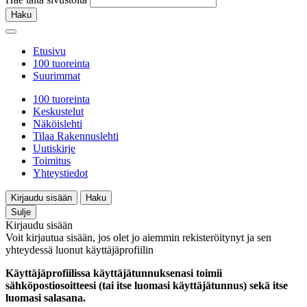
Haku
Etusivu
100 tuoreinta
Suurimmat
100 tuoreinta
Keskustelut
Näköislehti
Tilaa Rakennuslehti
Uutiskirje
Toimitus
Yhteystiedot
Kirjaudu sisään
Haku
Sulje
Kirjaudu sisään
Voit kirjautua sisään, jos olet jo aiemmin rekisteröitynyt ja sen
yhteydessä luonut käyttäjäprofiilin
Käyttäjäprofiilissa käyttäjätunnuksenasi toimii
sähköpostiosoitteesi (tai itse luomasi käyttäjätunnus) sekä itse
luomasi salasana.