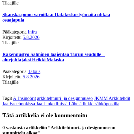
Tilaajille
Skanska-pomo varoittaa: Datakeskustyömaita uhkaa
osaajapula
Pääkategoria
Infra
Kirjoitettu
5.8.2026
Tilaajille
Rakennustyö Salminen laajentaa Turun seudulle –
aluejohtajaksi Heikki Malaska
Pääkategoria
Talous
Kirjoitettu
5.8.2026
Tilaajille
Tagit
A-Insinöörit
arkkitehtuuri- ja designmuseo
JKMM Arkkitehdit
Jaa Facebookissa
Jaa LinkedInissä
Lähetä linkki sähköpostilla
Tätä artikkelia ei ole kommentoitu
0 vastausta artikkeliin “Arkkitehtuuri- ja designmuseon
suunnittelu alkaa”