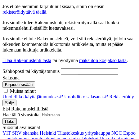
Jos et ole aiemmin kirjautunut sisään, sinun on ensin
rekisteröidyttävä täällä
.
Jos sinulle tulee Rakennuslehti, rekisteröitymällä saat kaikki
rakennuslehti.fi-sisällöt luettavaksesi.
Jos sinulle ei tule Rakennuslehteä, voit silti rekisteröityä, jolloin saat
oikeuden kommentoida lukottomia artikkeleita, mutta et pääse
lukemaan lukittuja artikkeleita.
Tilaa Rakennuslehti tästä
tai hyödynnä
maksuton koejakso tästä
.
Sähköposti tai käyttäjätunnus
Salasana
Kirjaudu sisään
Muista minut
Unohditko käyttäjätunnuksesi?
Unohditko salasanasi?
Rekisteröidy
Sulje
Etsi Rakennuslehti.fistä
Hae tältä sivustolta
Haku
Suositut avainsanat
YIT
SRV
skanska
Helsinki
Tilastokeskus
yrityskauppa
NCC
Espoo
asuntokauppa
asuntorakentaminen
Infra
talotekniikka
rakentaminen