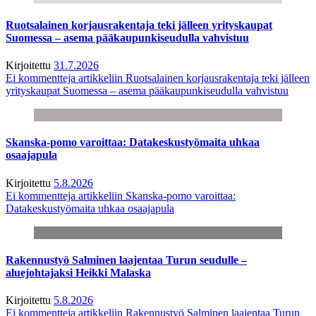
Ruotsalainen korjausrakentaja teki jälleen yrityskaupat
Suomessa – asema pääkaupunkiseudulla vahvistuu
Kirjoitettu
31.7.2026
Ei kommentteja
artikkeliin Ruotsalainen korjausrakentaja teki jälleen
yrityskaupat Suomessa – asema pääkaupunkiseudulla vahvistuu
Skanska-pomo varoittaa: Datakeskustyömaita uhkaa
osaajapula
Kirjoitettu
5.8.2026
Ei kommentteja
artikkeliin Skanska-pomo varoittaa:
Datakeskustyömaita uhkaa osaajapula
Rakennustyö Salminen laajentaa Turun seudulle –
aluejohtajaksi Heikki Malaska
Kirjoitettu
5.8.2026
Ei kommentteja
artikkeliin Rakennustyö Salminen laajentaa Turun