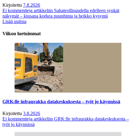
Kirjoitettu
7.8.2026
Ei kommentteja
artikkeliin Sahateollisuudella edelleen synkät
näkymät – kiusana korkea puunhinta ja heikko kysyntä
Lisää uutisia
Viikon luetuimmat
GRK:lle infraurakka datakeskuksesta – työt jo käynnissä
Kirjoitettu
3.8.2026
Ei kommentteja
artikkeliin GRK:lle infraurakka datakeskuksesta –
työt jo käynnissä