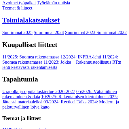
Avoimet työpaikat
Työelämän uutisia
Teemat & liitteet
Toimialakatsaukset
Suurimmat 2025
Suurimmat 2024
Suurimmat 2023
Suurimmat 2022
Kaupalliset liitteet
11/2025: Suomea rakentamassa
12/2024: INFRA-lehti
11/2024:
Suomea rakentamassa
11/2023: Jokka − Rakennusteollisuus RT:n
lehti kestävästä rakentamisesta
Tapahtumia
Urapolkuja-oppilaitoskiertue 2026-2027
05/2026: Vähähiilinen
rakentaminen & data
10/2025: Rakentamisen kiertotalous 2025:
Jätteistä materiaaleiksi
09/2024: Recticel Talks 2024: Moderni ja
paloturvallinen loiva katto
Teemat ja liitteet