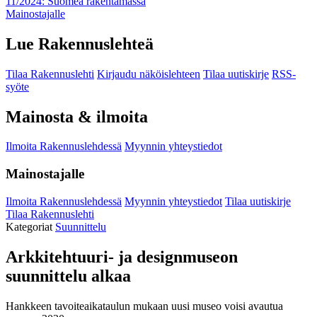
11/2024: Suomea rakentamassa
Mainostajalle
Lue Rakennuslehteä
Tilaa Rakennuslehti
Kirjaudu näköislehteen
Tilaa uutiskirje
RSS-
syöte
Mainosta & ilmoita
Ilmoita Rakennuslehdessä
Myynnin yhteystiedot
Mainostajalle
Ilmoita Rakennuslehdessä
Myynnin yhteystiedot
Tilaa uutiskirje
Tilaa Rakennuslehti
Kategoriat
Suunnittelu
Arkkitehtuuri- ja designmuseon
suunnittelu alkaa
Hankkeen tavoiteaikataulun mukaan uusi museo voisi avautua