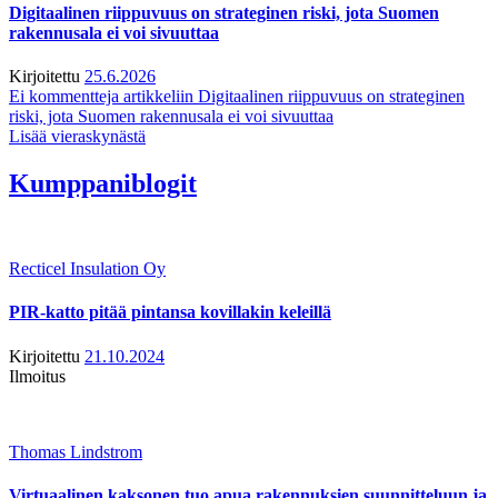
Digitaalinen riippuvuus on strateginen riski, jota Suomen
rakennusala ei voi sivuuttaa
Kirjoitettu
25.6.2026
Ei kommentteja
artikkeliin Digitaalinen riippuvuus on strateginen
riski, jota Suomen rakennusala ei voi sivuuttaa
Lisää vieraskynästä
Kumppaniblogit
Recticel Insulation Oy
PIR-katto pitää pintansa kovillakin keleillä
Kirjoitettu
21.10.2024
Ilmoitus
Thomas Lindstrom
Virtuaalinen kaksonen tuo apua rakennuksien suunnitteluun ja