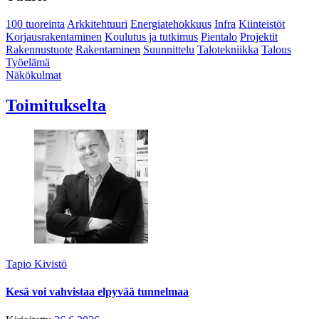
100 tuoreinta
Arkkitehtuuri
Energiatehokkuus
Infra
Kiinteistöt
Korjausrakentaminen
Koulutus ja tutkimus
Pientalo
Projektit
Rakennustuote
Rakentaminen
Suunnittelu
Talotekniikka
Talous
Työelämä
Näkökulmat
Toimitukselta
Tapio Kivistö
Kesä voi vahvistaa elpyvää tunnelmaa