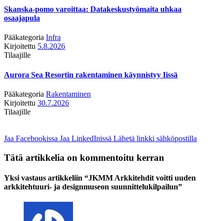
Skanska-pomo varoittaa: Datakeskustyömaita uhkaa
osaajapula
Pääkategoria
Infra
Kirjoitettu
5.8.2026
Tilaajille
Aurora Sea Resortin rakentaminen käynnistyy Iissä
Pääkategoria
Rakentaminen
Kirjoitettu
30.7.2026
Tilaajille
Jaa Facebookissa
Jaa LinkedInissä
Lähetä linkki sähköpostilla
Tätä artikkelia on kommentoitu kerran
Yksi vastaus artikkeliin “JKMM Arkkitehdit voitti uuden
arkkitehtuuri- ja designmuseon suunnittelukilpailun”