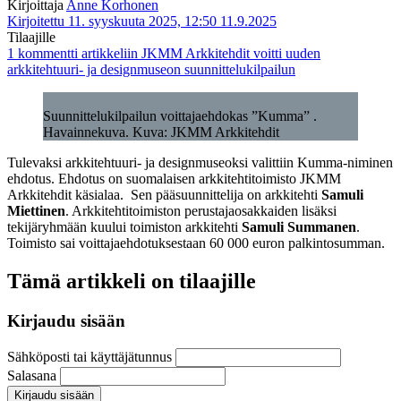
Kirjoittaja
Anne Korhonen
Kirjoitettu 11. syyskuuta 2025, 12:50
11.9.2025
Tilaajille
1 kommentti
artikkeliin JKMM Arkkitehdit voitti uuden
arkkitehtuuri- ja designmuseon suunnittelukilpailun
Suunnittelukilpailun voittajaehdokas ”Kumma” .
Havainnekuva. Kuva: JKMM Arkkitehdit
Tulevaksi arkkitehtuuri- ja designmuseoksi valittiin Kumma-niminen
ehdotus. Ehdotus on suomalaisen arkkitehtitoimisto JKMM
Arkkitehdit käsialaa. Sen pääsuunnittelija on arkkitehti
Samuli
Miettinen
. Arkkitehtitoimiston perustajaosakkaiden lisäksi
tekijäryhmään kuului toimiston arkkitehti
Samuli Summanen
.
Toimisto sai voittajaehdotuksestaan 60 000 euron palkintosumman.
Tämä artikkeli on tilaajille
Kirjaudu sisään
Sähköposti tai käyttäjätunnus
Salasana
Kirjaudu sisään