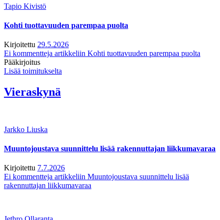
Tapio Kivistö
Kohti tuottavuuden parempaa puolta
Kirjoitettu
29.5.2026
Ei kommentteja
artikkeliin Kohti tuottavuuden parempaa puolta
Pääkirjoitus
Lisää toimitukselta
Vieraskynä
Jarkko Liuska
Muuntojoustava suunnittelu lisää rakennuttajan liikkumavaraa
Kirjoitettu
7.7.2026
Ei kommentteja
artikkeliin Muuntojoustava suunnittelu lisää
rakennuttajan liikkumavaraa
Jethro Ollaranta