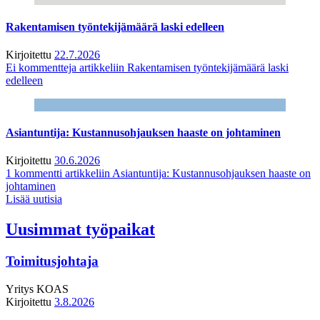
Rakentamisen työntekijämäärä laski edelleen
Kirjoitettu
22.7.2026
Ei kommentteja
artikkeliin Rakentamisen työntekijämäärä laski
edelleen
Asiantuntija: Kustannusohjauksen haaste on johtaminen
Kirjoitettu
30.6.2026
1 kommentti
artikkeliin Asiantuntija: Kustannusohjauksen haaste on
johtaminen
Lisää uutisia
Uusimmat työpaikat
Toimitusjohtaja
Yritys
KOAS
Kirjoitettu
3.8.2026