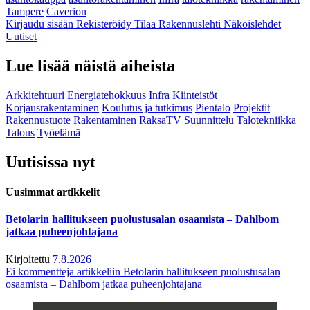
Tampere
Caverion
Kirjaudu sisään
Rekisteröidy
Tilaa Rakennuslehti
Näköislehdet
Uutiset
Lue lisää näistä aiheista
Arkkitehtuuri
Energiatehokkuus
Infra
Kiinteistöt
Korjausrakentaminen
Koulutus ja tutkimus
Pientalo
Projektit
Rakennustuote
Rakentaminen
RaksaTV
Suunnittelu
Talotekniikka
Talous
Työelämä
Uutisissa nyt
Uusimmat artikkelit
Betolarin hallitukseen puolustusalan osaamista – Dahlbom
jatkaa puheenjohtajana
Kirjoitettu
7.8.2026
Ei kommentteja
artikkeliin Betolarin hallitukseen puolustusalan
osaamista – Dahlbom jatkaa puheenjohtajana