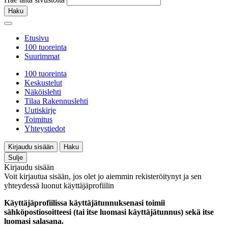
Haku
Etusivu
100 tuoreinta
Suurimmat
100 tuoreinta
Keskustelut
Näköislehti
Tilaa Rakennuslehti
Uutiskirje
Toimitus
Yhteystiedot
Kirjaudu sisään
Haku
Sulje
Kirjaudu sisään
Voit kirjautua sisään, jos olet jo aiemmin rekisteröitynyt ja sen
yhteydessä luonut käyttäjäprofiilin
Käyttäjäprofiilissa käyttäjätunnuksenasi toimii
sähköpostiosoitteesi (tai itse luomasi käyttäjätunnus) sekä itse
luomasi salasana.