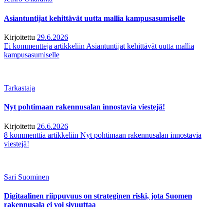
Asiantuntijat kehittävät uutta mallia kampusasumiselle
Kirjoitettu
29.6.2026
Ei kommentteja
artikkeliin Asiantuntijat kehittävät uutta mallia
kampusasumiselle
Tarkastaja
Nyt pohtimaan rakennusalan innostavia viestejä!
Kirjoitettu
26.6.2026
8 kommenttia
artikkeliin Nyt pohtimaan rakennusalan innostavia
viestejä!
Sari Suominen
Digitaalinen riippuvuus on strateginen riski, jota Suomen
rakennusala ei voi sivuuttaa