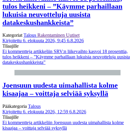
tulos heikkeni – ”Käymme parhaillaan
lukuisia neuvotteluja uusista
datakeskushankkeista”
Kategoriat
Talous
Rakentaminen
Uutiset
Kirjoitettu 6. elokuuta 2026, 9:45
6.8.2026
Tilaajille
Ei kommentteja
artikkeliin SRV:n liikevaihto kasvoi 18 prosenttia,
tulos heikkeni – ”Käymme parhaillaan lukuisia neuvotteluja uusista
datakeskushankkeista”
Joensuun uudesta uimahallista kolme
kisaajaa – voittaja selviää syksyllä
Pääkategoria
Talous
Kirjoitettu 6. elokuuta 2026, 12:59
6.8.2026
Tilaajille
Ei kommentteja
artikkeliin Joensuun uudesta uimahallista kolme
kisaajaa – voittaja selviää syksyllä