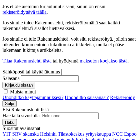
Jos et ole aiemmin kirjautunut sisään, sinun on ensin
rekisteröidyttävä täällä
.
Jos sinulle tulee Rakennuslehti, rekisteröitymällä saat kaikki
rakennuslehti.fi-sisällöt luettavaksesi.
Jos sinulle ei tule Rakennuslehteä, voit silti rekisteröityä, jolloin saat
oikeuden kommentoida lukottomia artikkeleita, mutta et pääse
lukemaan lukittuja artikkeleita.
Tilaa Rakennuslehti tästä
tai hyödynnä
maksuton koejakso tästä
.
Sähköposti tai käyttäjätunnus
Salasana
Kirjaudu sisään
Muista minut
Unohditko käyttäjätunnuksesi?
Unohditko salasanasi?
Rekisteröidy
Sulje
Etsi Rakennuslehti.fistä
Hae tältä sivustolta
Haku
Suositut avainsanat
YIT
SRV
skanska
Helsinki
Tilastokeskus
yrityskauppa
NCC
Espoo
asuntokauppa
asuntorakentaminen
Infra
talotekniikka
rakentaminen