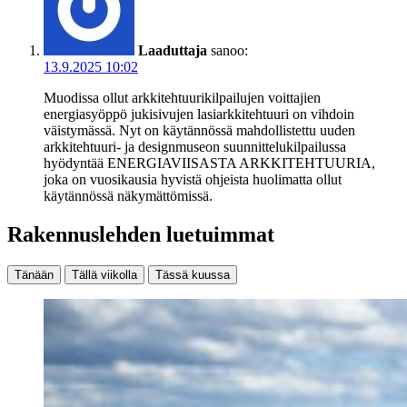
Laaduttaja
sanoo:
13.9.2025 10:02
Muodissa ollut arkkitehtuurikilpailujen voittajien
energiasyöppö jukisivujen lasiarkkitehtuuri on vihdoin
väistymässä. Nyt on käytännössä mahdollistettu uuden
arkkitehtuuri- ja designmuseon suunnittelukilpailussa
hyödyntää ENERGIAVIISASTA ARKKITEHTUURIA,
joka on vuosikausia hyvistä ohjeista huolimatta ollut
käytännössä näkymättömissä.
Rakennuslehden luetuimmat
Tänään
Tällä viikolla
Tässä kuussa