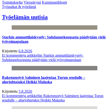
Toimitukselta
Vieraskynä
Kumppaniblogit
Työpaikat & työelämä
Työelämän uutisia
Starkin ammattilaiskysely: Suhdannekuopasta päädytään vielä
työvoimapulaan
Kirjoitettu
6.8.2026
Ei kommentteja
artikkeliin Starkin ammattilaiskysely:
Suhdannekuopasta päädytään vielä työvoimapulaan
Rakennustyö Salminen laajentaa Turun seudulle –
aluejohtajaksi Heikki Malaska
Kirjoitettu
5.8.2026
Ei kommentteja
artikkeliin Rakennustyö Salminen laajentaa Turun
seudulle – aluejohtajaksi Heikki Malaska