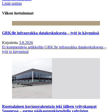
Lisää uutisia
Viikon luetuimmat
GRK:lle infraurakka datakeskuksesta – työt jo käynnissä
Kirjoitettu
3.8.2026
Ei kommentteja
artikkeliin GRK:lle infraurakka datakeskuksesta –
työt jo käynnissä
Ruotsalainen korjausrakentaja teki jälleen yrityskaupat
Suomessa – asema pääkaupunkiseudulla vahvistuu