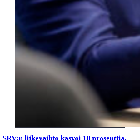
SRV:n liikevaihto kasvoi 18 prosenttia,