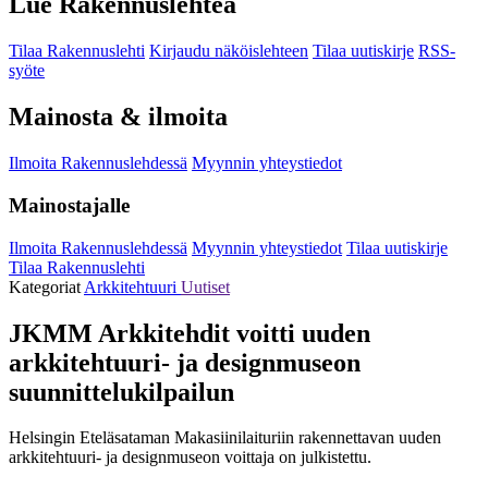
Lue Rakennuslehteä
Tilaa Rakennuslehti
Kirjaudu näköislehteen
Tilaa uutiskirje
RSS-
syöte
Mainosta & ilmoita
Ilmoita Rakennuslehdessä
Myynnin yhteystiedot
Mainostajalle
Ilmoita Rakennuslehdessä
Myynnin yhteystiedot
Tilaa uutiskirje
Tilaa Rakennuslehti
Kategoriat
Arkkitehtuuri
Uutiset
JKMM Arkkitehdit voitti uuden
arkkitehtuuri- ja designmuseon
suunnittelukilpailun
Helsingin Eteläsataman Makasiinilaituriin rakennettavan uuden
arkkitehtuuri- ja designmuseon voittaja on julkistettu.