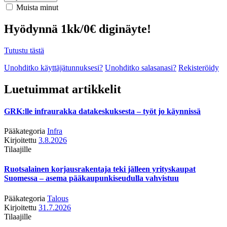
Muista minut
Hyödynnä 1kk/0€ diginäyte!
Tutustu tästä
Unohditko käyttäjätunnuksesi?
Unohditko salasanasi?
Rekisteröidy
Luetuimmat artikkelit
GRK:lle infraurakka datakeskuksesta – työt jo käynnissä
Pääkategoria
Infra
Kirjoitettu
3.8.2026
Tilaajille
Ruotsalainen korjausrakentaja teki jälleen yrityskaupat
Suomessa – asema pääkaupunkiseudulla vahvistuu
Pääkategoria
Talous
Kirjoitettu
31.7.2026
Tilaajille