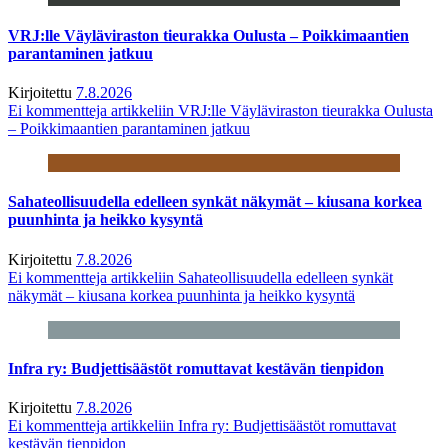
VRJ:lle Väyläviraston tieurakka Oulusta – Poikkimaantien
parantaminen jatkuu
Kirjoitettu
7.8.2026
Ei kommentteja
artikkeliin VRJ:lle Väyläviraston tieurakka Oulusta
– Poikkimaantien parantaminen jatkuu
Sahateollisuudella edelleen synkät näkymät – kiusana korkea
puunhinta ja heikko kysyntä
Kirjoitettu
7.8.2026
Ei kommentteja
artikkeliin Sahateollisuudella edelleen synkät
näkymät – kiusana korkea puunhinta ja heikko kysyntä
Infra ry: Budjettisäästöt romuttavat kestävän tienpidon
Kirjoitettu
7.8.2026
Ei kommentteja
artikkeliin Infra ry: Budjettisäästöt romuttavat
kestävän tienpidon