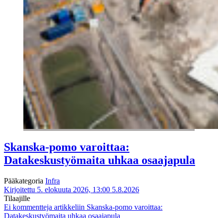
Skanska-pomo varoittaa:
Datakeskustyömaita uhkaa osaajapula
Pääkategoria
Infra
Kirjoitettu 5. elokuuta 2026, 13:00
5.8.2026
Tilaajille
Ei kommentteja
artikkeliin Skanska-pomo varoittaa:
Datakeskustyömaita uhkaa osaajapula