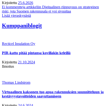
Kirjoitettu
25.6.2026
Ei kommentteja
artikkeliin Digitaalinen riippuvuus on strateginen
riski, jota Suomen rakennusala ei voi sivuuttaa
Lisää vieraskynästä
Kumppaniblogit
Recticel Insulation Oy
PIR-katto pitää pintansa kovillakin keleillä
Kirjoitettu
21.10.2024
Ilmoitus
Thomas Lindstrom
Virtuaalinen kaksonen tuo apua rakennuksien suunnitteluun ja
kestävyystavoitteiden saavuttamiseen
Kirjoitettu
24.6.2024