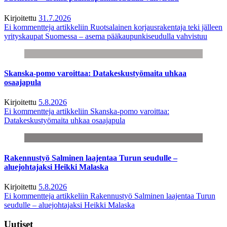
Kirjoitettu
31.7.2026
Ei kommentteja
artikkeliin Ruotsalainen korjausrakentaja teki jälleen
yrityskaupat Suomessa – asema pääkaupunkiseudulla vahvistuu
Skanska-pomo varoittaa: Datakeskustyömaita uhkaa
osaajapula
Kirjoitettu
5.8.2026
Ei kommentteja
artikkeliin Skanska-pomo varoittaa:
Datakeskustyömaita uhkaa osaajapula
Rakennustyö Salminen laajentaa Turun seudulle –
aluejohtajaksi Heikki Malaska
Kirjoitettu
5.8.2026
Ei kommentteja
artikkeliin Rakennustyö Salminen laajentaa Turun
seudulle – aluejohtajaksi Heikki Malaska
Uutiset