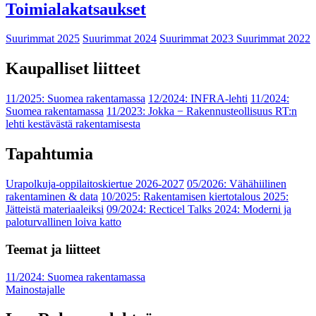
Toimialakatsaukset
Suurimmat 2025
Suurimmat 2024
Suurimmat 2023
Suurimmat 2022
Kaupalliset liitteet
11/2025: Suomea rakentamassa
12/2024: INFRA-lehti
11/2024:
Suomea rakentamassa
11/2023: Jokka − Rakennusteollisuus RT:n
lehti kestävästä rakentamisesta
Tapahtumia
Urapolkuja-oppilaitoskiertue 2026-2027
05/2026: Vähähiilinen
rakentaminen & data
10/2025: Rakentamisen kiertotalous 2025:
Jätteistä materiaaleiksi
09/2024: Recticel Talks 2024: Moderni ja
paloturvallinen loiva katto
Teemat ja liitteet
11/2024: Suomea rakentamassa
Mainostajalle