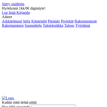
Siirry sisältöön
Hyödynnä 1kk/0€ diginäyte!
Lue lisää
Kirjaudu
Aiheet
Arkkitehtuuri
Infra
Kiinteistöt
Pientalo
Projektit
Rakennustuote
Rakentaminen
Suunnittelu
Talotekniikka
Talous
Työelämä
Kaikki mitä tietää pitää
Hae tältä sivustolta