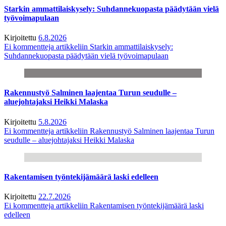
Starkin ammattilaiskysely: Suhdannekuopasta päädytään vielä
työvoimapulaan
Kirjoitettu
6.8.2026
Ei kommentteja
artikkeliin Starkin ammattilaiskysely:
Suhdannekuopasta päädytään vielä työvoimapulaan
Rakennustyö Salminen laajentaa Turun seudulle –
aluejohtajaksi Heikki Malaska
Kirjoitettu
5.8.2026
Ei kommentteja
artikkeliin Rakennustyö Salminen laajentaa Turun
seudulle – aluejohtajaksi Heikki Malaska
Rakentamisen työntekijämäärä laski edelleen
Kirjoitettu
22.7.2026
Ei kommentteja
artikkeliin Rakentamisen työntekijämäärä laski
edelleen