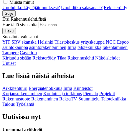
Muista minut
Unohditko käyttäjätunnuksesi?
Unohditko salasanasi?
Rekisteröidy
Sulje
Etsi Rakennuslehti.fistä
Hae tältä sivustolta
Haku
Suositut avainsanat
YIT
SRV
skanska
Helsinki
Tilastokeskus
yrityskauppa
NCC
Espoo
asuntokauppa
asuntorakentaminen
Infra
talotekniikka
rakentaminen
Tampere
Caverion
Kirjaudu sisään
Rekisteröidy
Tilaa Rakennuslehti
Näköislehdet
Uutiset
Lue lisää näistä aiheista
Arkkitehtuuri
Energiatehokkuus
Infra
Kiinteistöt
Korjausrakentaminen
Koulutus ja tutkimus
Pientalo
Projektit
Rakennustuote
Rakentaminen
RaksaTV
Suunnittelu
Talotekniikka
Talous
Työelämä
Uutisissa nyt
Uusimmat artikkelit