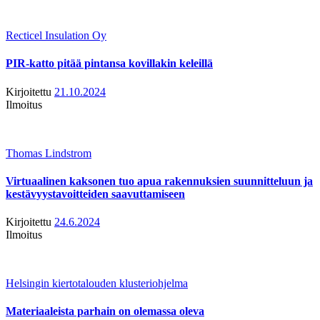
Recticel Insulation Oy
PIR-katto pitää pintansa kovillakin keleillä
Kirjoitettu
21.10.2024
Ilmoitus
Thomas Lindstrom
Virtuaalinen kaksonen tuo apua rakennuksien suunnitteluun ja
kestävyystavoitteiden saavuttamiseen
Kirjoitettu
24.6.2024
Ilmoitus
Helsingin kiertotalouden klusteriohjelma
Materiaaleista parhain on olemassa oleva