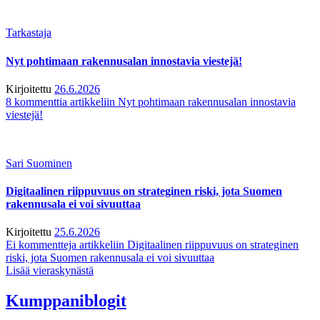
Tarkastaja
Nyt pohtimaan rakennusalan innostavia viestejä!
Kirjoitettu
26.6.2026
8 kommenttia
artikkeliin Nyt pohtimaan rakennusalan innostavia
viestejä!
Sari Suominen
Digitaalinen riippuvuus on strateginen riski, jota Suomen
rakennusala ei voi sivuuttaa
Kirjoitettu
25.6.2026
Ei kommentteja
artikkeliin Digitaalinen riippuvuus on strateginen
riski, jota Suomen rakennusala ei voi sivuuttaa
Lisää vieraskynästä
Kumppaniblogit