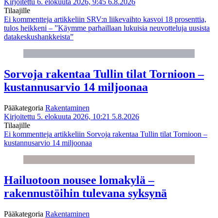
Kirjoitettu 6. elokuuta 2026, 9:45
6.8.2026
Tilaajille
Ei kommentteja
artikkeliin SRV:n liikevaihto kasvoi 18 prosenttia,
tulos heikkeni – ”Käymme parhaillaan lukuisia neuvotteluja uusista
datakeskushankkeista”
Sorvoja rakentaa Tullin tilat Tornioon –
kustannusarvio 14 miljoonaa
Pääkategoria
Rakentaminen
Kirjoitettu 5. elokuuta 2026, 10:21
5.8.2026
Tilaajille
Ei kommentteja
artikkeliin Sorvoja rakentaa Tullin tilat Tornioon –
kustannusarvio 14 miljoonaa
Hailuotoon nousee lomakylä –
rakennustöihin tulevana syksynä
Pääkategoria
Rakentaminen