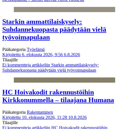
Starkin ammattilaiskysely:
Suhdannekuopasta päädytään vielä
työvoimapulaan
Pääkategoria
Työelämä
Kirjoitettu 6. elokuuta 2026, 9:56
6.8.2026
Tilaajille
Ei kommentteja
artikkeliin Starkin ammattilaiskysely:
Suhdannekuopasta päädytään vielä työvoimapulaan
HC Hoivakodit rakennustöihin
Kirkkonummella – tilaajana Humana
Pääkategoria
Rakentaminen
Kirjoitettu 10. elokuuta 2026, 11:28
10.8.2026
Tilaajille
Ei kommentteja
artikkeliin HC Hoivakodit rakennustöihin