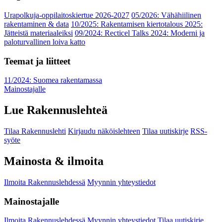
Urapolkuja-oppilaitoskiertue 2026-2027
05/2026: Vähähiilinen
rakentaminen & data
10/2025: Rakentamisen kiertotalous 2025:
Jätteistä materiaaleiksi
09/2024: Recticel Talks 2024: Moderni ja
paloturvallinen loiva katto
Teemat ja liitteet
11/2024: Suomea rakentamassa
Mainostajalle
Lue Rakennuslehteä
Tilaa Rakennuslehti
Kirjaudu näköislehteen
Tilaa uutiskirje
RSS-
syöte
Mainosta & ilmoita
Ilmoita Rakennuslehdessä
Myynnin yhteystiedot
Mainostajalle
Ilmoita Rakennuslehdessä
Myynnin yhteystiedot
Tilaa uutiskirje