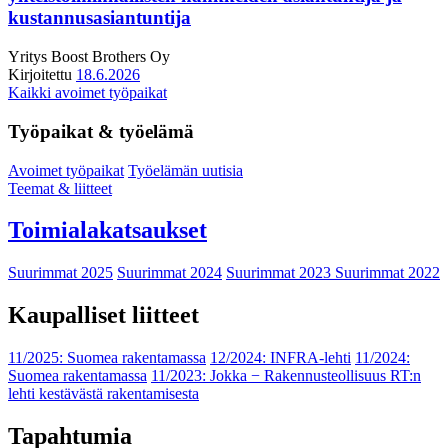
kustannusasiantuntija
Yritys
Boost Brothers Oy
Kirjoitettu
18.6.2026
Kaikki avoimet työpaikat
Työpaikat & työelämä
Avoimet työpaikat
Työelämän uutisia
Teemat & liitteet
Toimialakatsaukset
Suurimmat 2025
Suurimmat 2024
Suurimmat 2023
Suurimmat 2022
Kaupalliset liitteet
11/2025: Suomea rakentamassa
12/2024: INFRA-lehti
11/2024:
Suomea rakentamassa
11/2023: Jokka − Rakennusteollisuus RT:n
lehti kestävästä rakentamisesta
Tapahtumia