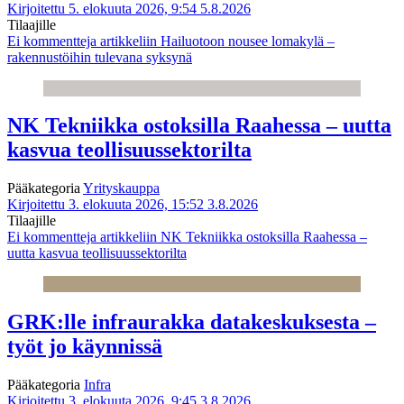
Kirjoitettu 5. elokuuta 2026, 9:54
5.8.2026
Tilaajille
Ei kommentteja
artikkeliin Hailuotoon nousee lomakylä –
rakennustöihin tulevana syksynä
NK Tekniikka ostoksilla Raahessa – uutta
kasvua teollisuussektorilta
Pääkategoria
Yrityskauppa
Kirjoitettu 3. elokuuta 2026, 15:52
3.8.2026
Tilaajille
Ei kommentteja
artikkeliin NK Tekniikka ostoksilla Raahessa –
uutta kasvua teollisuussektorilta
GRK:lle infraurakka datakeskuksesta –
työt jo käynnissä
Pääkategoria
Infra
Kirjoitettu 3. elokuuta 2026, 9:45
3.8.2026