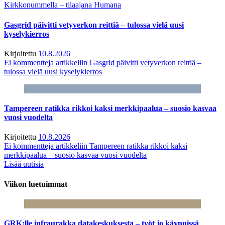
Kirkkonummella – tilaajana Humana
Gasgrid päivitti vetyverkon reittiä – tulossa vielä uusi
kyselykierros
Kirjoitettu
10.8.2026
Ei kommentteja
artikkeliin Gasgrid päivitti vetyverkon reittiä –
tulossa vielä uusi kyselykierros
Tampereen ratikka rikkoi kaksi merkkipaalua – suosio kasvaa
vuosi vuodelta
Kirjoitettu
10.8.2026
Ei kommentteja
artikkeliin Tampereen ratikka rikkoi kaksi
merkkipaalua – suosio kasvaa vuosi vuodelta
Lisää uutisia
Viikon luetuimmat
GRK:lle infraurakka datakeskuksesta – työt jo käynnissä