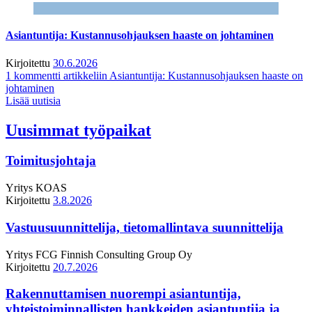
Asiantuntija: Kustannusohjauksen haaste on johtaminen
Kirjoitettu
30.6.2026
1 kommentti
artikkeliin Asiantuntija: Kustannusohjauksen haaste on
johtaminen
Lisää uutisia
Uusimmat työpaikat
Toimitusjohtaja
Yritys
KOAS
Kirjoitettu
3.8.2026
Vastuusuunnittelija, tietomallintava suunnittelija
Yritys
FCG Finnish Consulting Group Oy
Kirjoitettu
20.7.2026
Rakennuttamisen nuorempi asiantuntija,
yhteistoiminnallisten hankkeiden asiantuntija ja