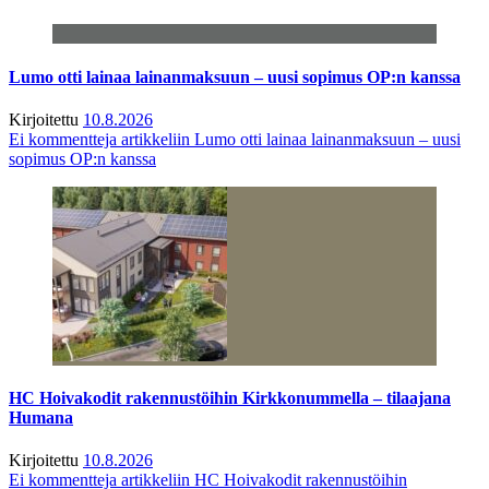
Lumo otti lainaa lainanmaksuun – uusi sopimus OP:n kanssa
Kirjoitettu
10.8.2026
Ei kommentteja
artikkeliin Lumo otti lainaa lainanmaksuun – uusi
sopimus OP:n kanssa
HC Hoivakodit rakennustöihin Kirkkonummella – tilaajana
Humana
Kirjoitettu
10.8.2026
Ei kommentteja
artikkeliin HC Hoivakodit rakennustöihin