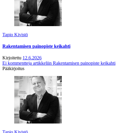
Tapio Kivistö
Rakentamisen painopiste keikahti
Kirjoitettu
12.6.2026
Ei kommentteja
artikkeliin Rakentamisen painopiste keikahti
Pääkirjoitus
Tapio Kivistö