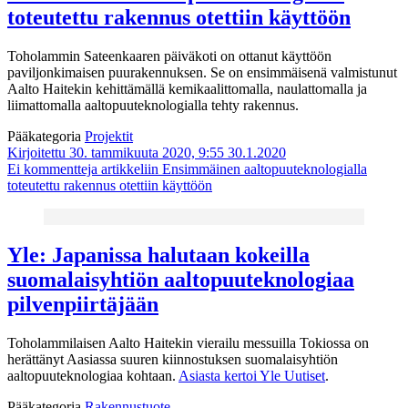
toteutettu rakennus otettiin käyttöön
Toholammin Sateenkaaren päiväkoti on ottanut käyttöön
paviljonkimaisen puurakennuksen. Se on ensimmäisenä valmistunut
Aalto Haitekin kehittämällä kemikaalittomalla, naulattomalla ja
liimattomalla aaltopuuteknologialla tehty rakennus.
Pääkategoria
Projektit
Kirjoitettu 30. tammikuuta 2020, 9:55
30.1.2020
Ei kommentteja
artikkeliin Ensimmäinen aaltopuuteknologialla
toteutettu rakennus otettiin käyttöön
Yle: Japanissa halutaan kokeilla
suomalaisyhtiön aaltopuuteknologiaa
pilvenpiirtäjään
Toholammilaisen Aalto Haitekin vierailu messuilla Tokiossa on
herättänyt Aasiassa suuren kiinnostuksen suomalaisyhtiön
aaltopuuteknologiaa kohtaan.
Asiasta kertoi Yle Uutiset
.
Pääkategoria
Rakennustuote