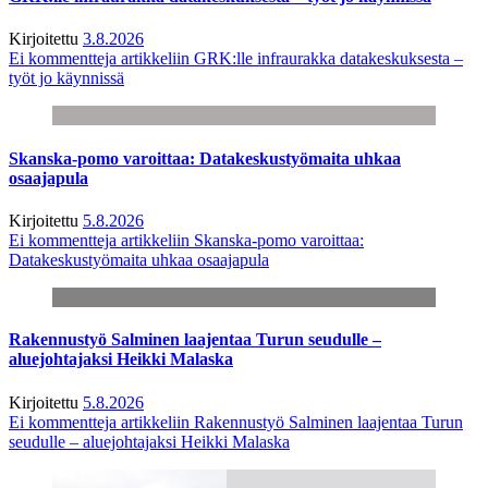
Kirjoitettu
3.8.2026
Ei kommentteja
artikkeliin GRK:lle infraurakka datakeskuksesta –
työt jo käynnissä
Skanska-pomo varoittaa: Datakeskustyömaita uhkaa
osaajapula
Kirjoitettu
5.8.2026
Ei kommentteja
artikkeliin Skanska-pomo varoittaa:
Datakeskustyömaita uhkaa osaajapula
Rakennustyö Salminen laajentaa Turun seudulle –
aluejohtajaksi Heikki Malaska
Kirjoitettu
5.8.2026
Ei kommentteja
artikkeliin Rakennustyö Salminen laajentaa Turun
seudulle – aluejohtajaksi Heikki Malaska