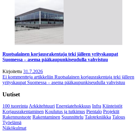
Ruotsalainen korjausrakentaja teki jälleen yrityskaupat
Suomessa – asema pääkaupunkiseudulla vahvistuu
Kirjoitettu
31.7.2026
Ei kommentteja
artikkeliin Ruotsalainen korjausrakentaja teki jälleen
yrityskaupat Suomessa – asema pääkaupunkiseudulla vahvistuu
Uutiset
100 tuoreinta
Arkkitehtuuri
Energiatehokkuus
Infra
Kiinteistöt
Korjausrakentaminen
Koulutus ja tutkimus
Pientalo
Projektit
Rakennustuote
Rakentaminen
Suunnittelu
Talotekniikka
Talous
Työelämä
Näkökulmat