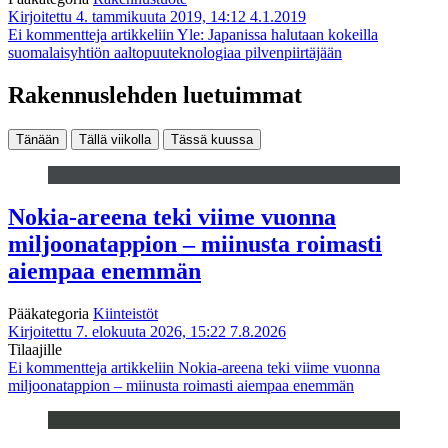
Kirjoitettu 4. tammikuuta 2019, 14:12
4.1.2019
Ei kommentteja
artikkeliin Yle: Japanissa halutaan kokeilla
suomalaisyhtiön aaltopuuteknologiaa pilvenpiirtäjään
Rakennuslehden luetuimmat
Tänään
Tällä viikolla
Tässä kuussa
Nokia-areena teki viime vuonna
miljoonatappion – miinusta roimasti
aiempaa enemmän
Pääkategoria
Kiinteistöt
Kirjoitettu 7. elokuuta 2026, 15:22
7.8.2026
Tilaajille
Ei kommentteja
artikkeliin Nokia-areena teki viime vuonna
miljoonatappion – miinusta roimasti aiempaa enemmän