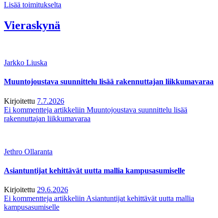
Lisää toimitukselta
Vieraskynä
Jarkko Liuska
Muuntojoustava suunnittelu lisää rakennuttajan liikkumavaraa
Kirjoitettu
7.7.2026
Ei kommentteja
artikkeliin Muuntojoustava suunnittelu lisää
rakennuttajan liikkumavaraa
Jethro Ollaranta
Asiantuntijat kehittävät uutta mallia kampusasumiselle
Kirjoitettu
29.6.2026
Ei kommentteja
artikkeliin Asiantuntijat kehittävät uutta mallia
kampusasumiselle