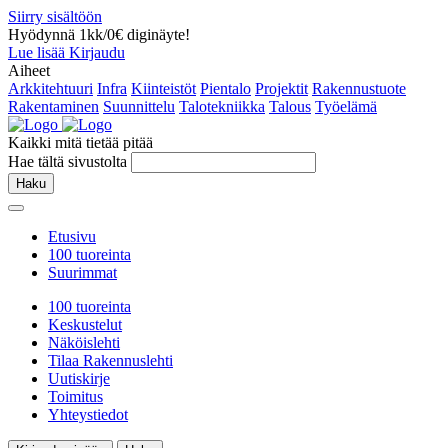
Siirry sisältöön
Hyödynnä 1kk/0€ diginäyte!
Lue lisää
Kirjaudu
Aiheet
Arkkitehtuuri
Infra
Kiinteistöt
Pientalo
Projektit
Rakennustuote
Rakentaminen
Suunnittelu
Talotekniikka
Talous
Työelämä
Kaikki mitä tietää pitää
Hae tältä sivustolta
Haku
Etusivu
100 tuoreinta
Suurimmat
100 tuoreinta
Keskustelut
Näköislehti
Tilaa Rakennuslehti
Uutiskirje
Toimitus
Yhteystiedot