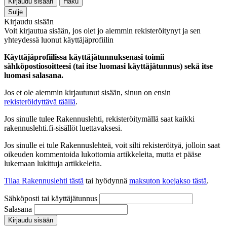
Kirjaudu sisään
Haku
Sulje
Kirjaudu sisään
Voit kirjautua sisään, jos olet jo aiemmin rekisteröitynyt ja sen
yhteydessä luonut käyttäjäprofiilin
Käyttäjäprofiilissa käyttäjätunnuksenasi toimii
sähköpostiosoitteesi (tai itse luomasi käyttäjätunnus) sekä itse
luomasi salasana.
Jos et ole aiemmin kirjautunut sisään, sinun on ensin
rekisteröidyttävä täällä
.
Jos sinulle tulee Rakennuslehti, rekisteröitymällä saat kaikki
rakennuslehti.fi-sisällöt luettavaksesi.
Jos sinulle ei tule Rakennuslehteä, voit silti rekisteröityä, jolloin saat
oikeuden kommentoida lukottomia artikkeleita, mutta et pääse
lukemaan lukittuja artikkeleita.
Tilaa Rakennuslehti tästä
tai hyödynnä
maksuton koejakso tästä
.
Sähköposti tai käyttäjätunnus
Salasana
Kirjaudu sisään