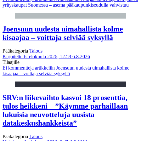
yrityskaupat Suomessa – asema pääkaupunkiseudulla vahvistuu
Joensuun uudesta uimahallista kolme
kisaajaa – voittaja selviää syksyllä
Pääkategoria
Talous
Kirjoitettu 6. elokuuta 2026, 12:59
6.8.2026
Tilaajille
Ei kommentteja
artikkeliin Joensuun uudesta uimahallista kolme
kisaajaa – voittaja selviää syksyllä
SRV:n liikevaihto kasvoi 18 prosenttia,
tulos heikkeni – ”Käymme parhaillaan
lukuisia neuvotteluja uusista
datakeskushankkeista”
Pääkategoria
Talous