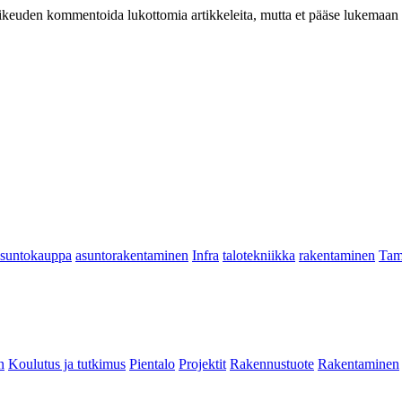
at oikeuden kommentoida lukottomia artikkeleita, mutta et pääse lukemaan l
asuntokauppa
asuntorakentaminen
Infra
talotekniikka
rakentaminen
Tam
n
Koulutus ja tutkimus
Pientalo
Projektit
Rakennustuote
Rakentaminen