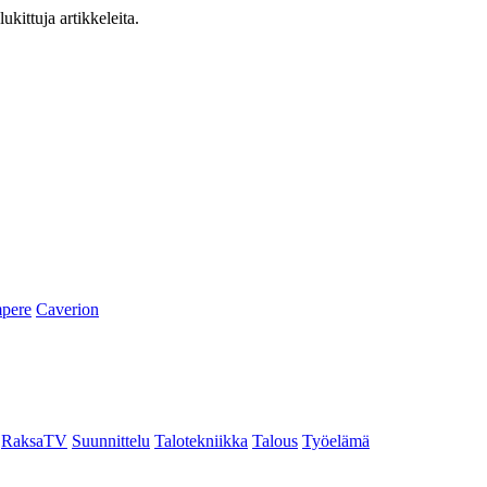
ukittuja artikkeleita.
pere
Caverion
RaksaTV
Suunnittelu
Talotekniikka
Talous
Työelämä