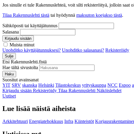
Jos sinulle ei tule Rakennuslehteä, voit silti rekisteröityä, jolloin sa
Tilaa Rakennuslehti tästä
tai hyödynnä
maksuton koejakso tästä
.
Sähköposti tai käyttäjätunnus
Salasana
Kirjaudu sisään
Muista minut
Unohditko käyttäjätunnuksesi?
Unohditko salasanasi?
Rekisteröidy
Sulje
Etsi Rakennuslehti.fistä
Hae tältä sivustolta
Haku
Suositut avainsanat
YIT
SRV
skanska
Helsinki
Tilastokeskus
yrityskauppa
NCC
Espoo
Kirjaudu sisään
Rekisteröidy
Tilaa Rakennuslehti
Näköislehdet
Uutiset
Lue lisää näistä aiheista
Arkkitehtuuri
Energiatehokkuus
Infra
Kiinteistöt
Korjausrakentamine
Uutisissa nyt