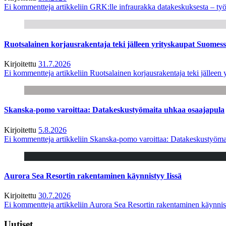
Ei kommentteja
artikkeliin GRK:lle infraurakka datakeskuksesta – työ
Ruotsalainen korjausrakentaja teki jälleen yrityskaupat Suome
Kirjoitettu
31.7.2026
Ei kommentteja
artikkeliin Ruotsalainen korjausrakentaja teki jälle
Skanska-pomo varoittaa: Datakeskustyömaita uhkaa osaajapula
Kirjoitettu
5.8.2026
Ei kommentteja
artikkeliin Skanska-pomo varoittaa: Datakeskustyöma
Aurora Sea Resortin rakentaminen käynnistyy Iissä
Kirjoitettu
30.7.2026
Ei kommentteja
artikkeliin Aurora Sea Resortin rakentaminen käynnis
Uutiset