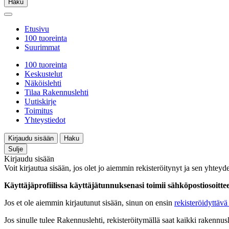
Haku
Etusivu
100 tuoreinta
Suurimmat
100 tuoreinta
Keskustelut
Näköislehti
Tilaa Rakennuslehti
Uutiskirje
Toimitus
Yhteystiedot
Kirjaudu sisään
Haku
Sulje
Kirjaudu sisään
Voit kirjautua sisään, jos olet jo aiemmin rekisteröitynyt ja sen yhteyde
Käyttäjäprofiilissa käyttäjätunnuksenasi toimii sähköpostiosoittees
Jos et ole aiemmin kirjautunut sisään, sinun on ensin
rekisteröidyttävä 
Jos sinulle tulee Rakennuslehti, rekisteröitymällä saat kaikki rakennusle