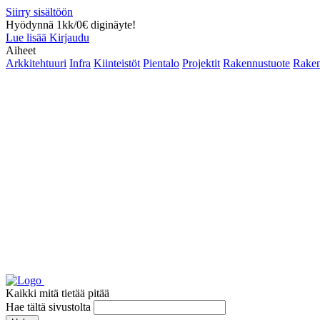
Siirry sisältöön
Hyödynnä 1kk/0€ diginäyte!
Lue lisää
Kirjaudu
Aiheet
Arkkitehtuuri
Infra
Kiinteistöt
Pientalo
Projektit
Rakennustuote
Raken
Kaikki mitä tietää pitää
Hae tältä sivustolta