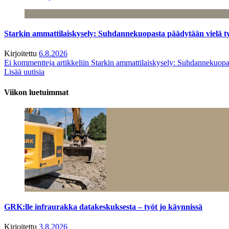
Starkin ammattilaiskysely: Suhdannekuopasta päädytään vielä 
Kirjoitettu
6.8.2026
Ei kommentteja
artikkeliin Starkin ammattilaiskysely: Suhdannekuop
Lisää uutisia
Viikon luetuimmat
GRK:lle infraurakka datakeskuksesta – työt jo käynnissä
Kirjoitettu
3.8.2026