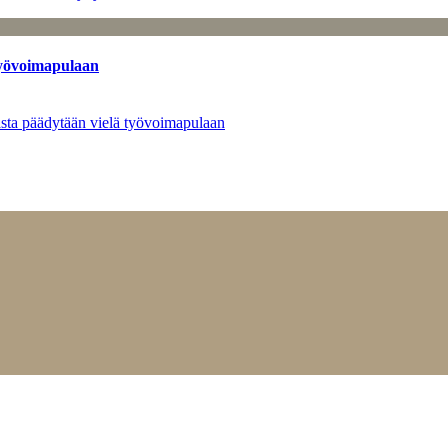
työvoimapulaan
asta päädytään vielä työvoimapulaan