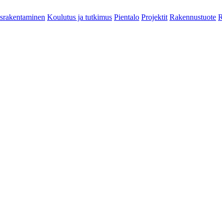
srakentaminen
Koulutus ja tutkimus
Pientalo
Projektit
Rakennustuote
R