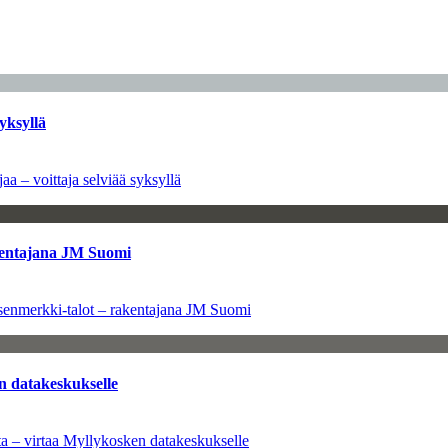
yksyllä
aa – voittaja selviää syksyllä
kentajana JM Suomi
senmerkki-talot – rakentajana JM Suomi
n datakeskukselle
a – virtaa Myllykosken datakeskukselle