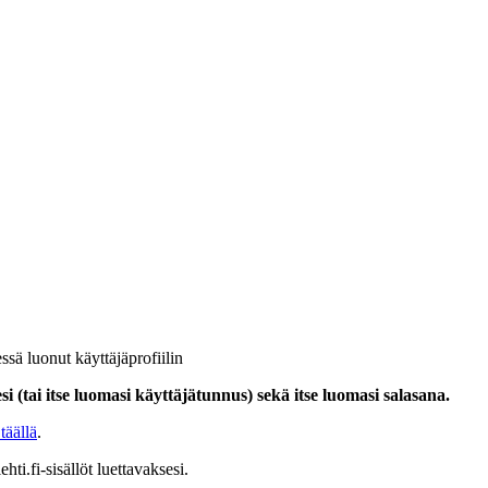
ssä luonut käyttäjäprofiilin
i (tai itse luomasi käyttäjätunnus) sekä itse luomasi salasana.
täällä
.
hti.fi-sisällöt luettavaksesi.