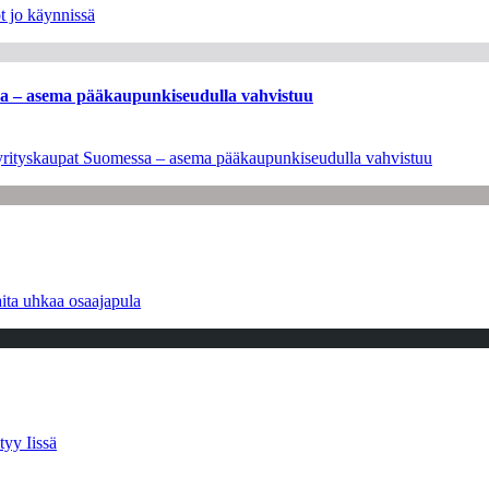
t jo käynnissä
ssa – asema pääkaupunkiseudulla vahvistuu
en yrityskaupat Suomessa – asema pääkaupunkiseudulla vahvistuu
ita uhkaa osaajapula
tyy Iissä