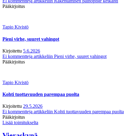
Ei kommentteja
artikkeliin Rakentamisen painopiste keikahti
Pääkirjoitus
Tapio Kivistö
Pieni virhe, suuret vahingot
Kirjoitettu
5.6.2026
Ei kommentteja
artikkeliin Pieni virhe, suuret vahingot
Pääkirjoitus
Tapio Kivistö
Kohti tuottavuuden parempaa puolta
Kirjoitettu
29.5.2026
Ei kommentteja
artikkeliin Kohti tuottavuuden parempaa puolta
Pääkirjoitus
Lisää toimitukselta
Vieraskynä