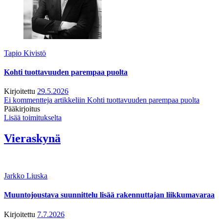
Tapio Kivistö
Kohti tuottavuuden parempaa puolta
Kirjoitettu
29.5.2026
Ei kommentteja
artikkeliin Kohti tuottavuuden parempaa puolta
Pääkirjoitus
Lisää toimitukselta
Vieraskynä
Jarkko Liuska
Muuntojoustava suunnittelu lisää rakennuttajan liikkumavaraa
Kirjoitettu
7.7.2026