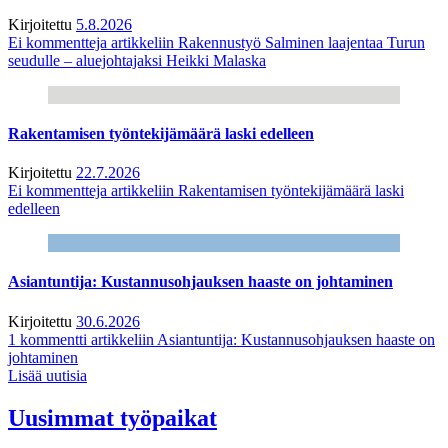
Kirjoitettu
5.8.2026
Ei kommentteja
artikkeliin Rakennustyö Salminen laajentaa Turun
seudulle – aluejohtajaksi Heikki Malaska
Rakentamisen työntekijämäärä laski edelleen
Kirjoitettu
22.7.2026
Ei kommentteja
artikkeliin Rakentamisen työntekijämäärä laski
edelleen
Asiantuntija: Kustannusohjauksen haaste on johtaminen
Kirjoitettu
30.6.2026
1 kommentti
artikkeliin Asiantuntija: Kustannusohjauksen haaste on
johtaminen
Lisää uutisia
Uusimmat työpaikat