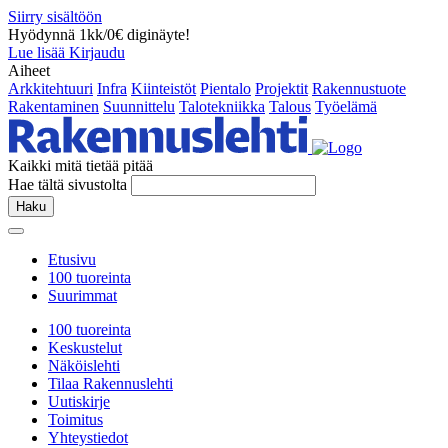
Siirry sisältöön
Hyödynnä 1kk/0€ diginäyte!
Lue lisää
Kirjaudu
Aiheet
Arkkitehtuuri
Infra
Kiinteistöt
Pientalo
Projektit
Rakennustuote
Rakentaminen
Suunnittelu
Talotekniikka
Talous
Työelämä
Kaikki mitä tietää pitää
Hae tältä sivustolta
Haku
Etusivu
100 tuoreinta
Suurimmat
100 tuoreinta
Keskustelut
Näköislehti
Tilaa Rakennuslehti
Uutiskirje
Toimitus
Yhteystiedot