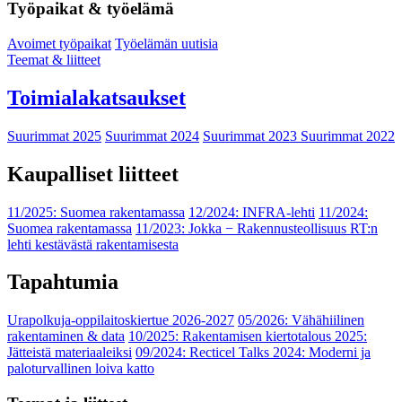
Työpaikat & työelämä
Avoimet työpaikat
Työelämän uutisia
Teemat & liitteet
Toimialakatsaukset
Suurimmat 2025
Suurimmat 2024
Suurimmat 2023
Suurimmat 2022
Kaupalliset liitteet
11/2025: Suomea rakentamassa
12/2024: INFRA-lehti
11/2024:
Suomea rakentamassa
11/2023: Jokka − Rakennusteollisuus RT:n
lehti kestävästä rakentamisesta
Tapahtumia
Urapolkuja-oppilaitoskiertue 2026-2027
05/2026: Vähähiilinen
rakentaminen & data
10/2025: Rakentamisen kiertotalous 2025:
Jätteistä materiaaleiksi
09/2024: Recticel Talks 2024: Moderni ja
paloturvallinen loiva katto