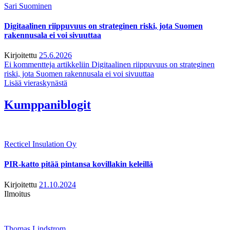
Sari Suominen
Digitaalinen riippuvuus on strateginen riski, jota Suomen
rakennusala ei voi sivuuttaa
Kirjoitettu
25.6.2026
Ei kommentteja
artikkeliin Digitaalinen riippuvuus on strateginen
riski, jota Suomen rakennusala ei voi sivuuttaa
Lisää vieraskynästä
Kumppaniblogit
Recticel Insulation Oy
PIR-katto pitää pintansa kovillakin keleillä
Kirjoitettu
21.10.2024
Ilmoitus
Thomas Lindstrom