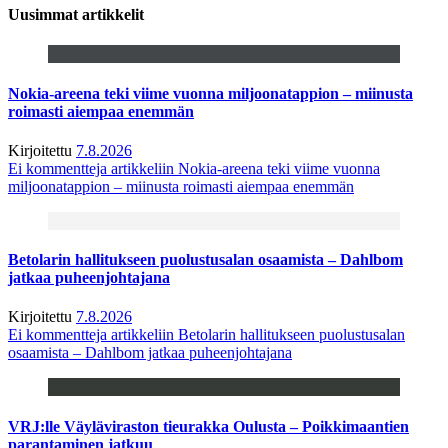
Uusimmat artikkelit
Nokia-areena teki viime vuonna miljoonatappion – miinusta
roimasti aiempaa enemmän
Kirjoitettu
7.8.2026
Ei kommentteja
artikkeliin Nokia-areena teki viime vuonna
miljoonatappion – miinusta roimasti aiempaa enemmän
Betolarin hallitukseen puolustusalan osaamista – Dahlbom
jatkaa puheenjohtajana
Kirjoitettu
7.8.2026
Ei kommentteja
artikkeliin Betolarin hallitukseen puolustusalan
osaamista – Dahlbom jatkaa puheenjohtajana
VRJ:lle Väyläviraston tieurakka Oulusta – Poikkimaantien
parantaminen jatkuu