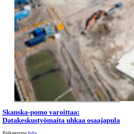
Skanska-pomo varoittaa:
Datakeskustyömaita uhkaa osaajapula
Pääkategoria
Infra