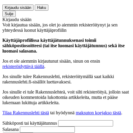
Kirjaudu sisään
Haku
Sulje
Kirjaudu sisään
Voit kirjautua sisään, jos olet jo aiemmin rekisteröitynyt ja sen
yhteydessä luonut käyttäjäprofiilin
Käyttäjäprofiilissa käyttäjätunnuksenasi toimii
sähköpostiosoitteesi (tai itse luomasi käyttäjätunnus) sekä itse
luomasi salasana.
Jos et ole aiemmin kirjautunut sisään, sinun on ensin
rekisteröidyttävä täällä
.
Jos sinulle tulee Rakennuslehti, rekisteröitymällä saat kaikki
rakennuslehti.fi-sisällöt luettavaksesi.
Jos sinulle ei tule Rakennuslehteä, voit silti rekisteröityä, jolloin saat
oikeuden kommentoida lukottomia artikkeleita, mutta et pääse
lukemaan lukittuja artikkeleita.
Tilaa Rakennuslehti tästä
tai hyödynnä
maksuton koejakso tästä
.
Sähköposti tai käyttäjätunnus
Salasana