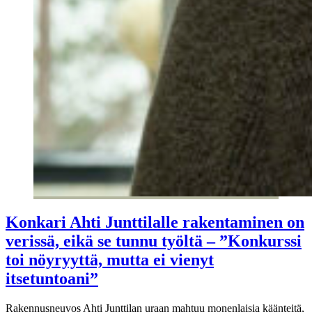
Konkari Ahti Junttilalle rakentaminen on
verissä, eikä se tunnu työltä – ”Konkurssi
toi nöyryyttä, mutta ei vienyt
itsetuntoani”
Rakennusneuvos Ahti Junttilan uraan mahtuu monenlaisia käänteitä,