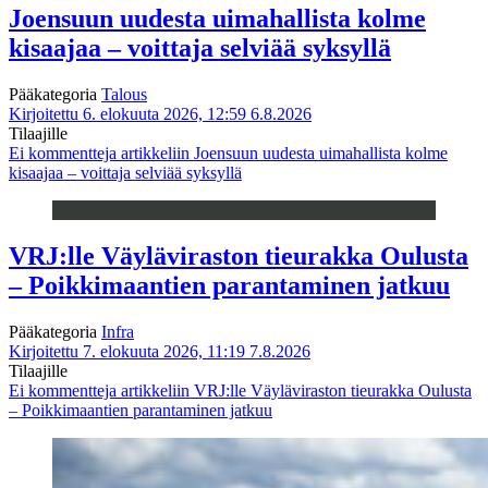
Joensuun uudesta uimahallista kolme
kisaajaa – voittaja selviää syksyllä
Pääkategoria
Talous
Kirjoitettu 6. elokuuta 2026, 12:59
6.8.2026
Tilaajille
Ei kommentteja
artikkeliin Joensuun uudesta uimahallista kolme
kisaajaa – voittaja selviää syksyllä
VRJ:lle Väyläviraston tieurakka Oulusta
– Poikkimaantien parantaminen jatkuu
Pääkategoria
Infra
Kirjoitettu 7. elokuuta 2026, 11:19
7.8.2026
Tilaajille
Ei kommentteja
artikkeliin VRJ:lle Väyläviraston tieurakka Oulusta
– Poikkimaantien parantaminen jatkuu