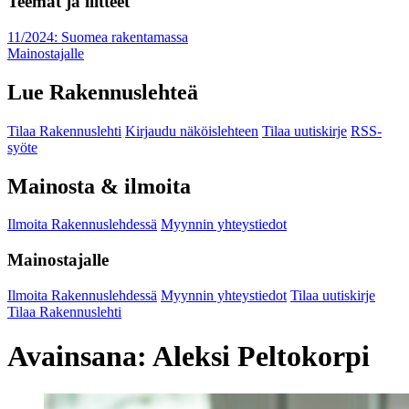
Teemat ja liitteet
11/2024: Suomea rakentamassa
Mainostajalle
Lue Rakennuslehteä
Tilaa Rakennuslehti
Kirjaudu näköislehteen
Tilaa uutiskirje
RSS-
syöte
Mainosta & ilmoita
Ilmoita Rakennuslehdessä
Myynnin yhteystiedot
Mainostajalle
Ilmoita Rakennuslehdessä
Myynnin yhteystiedot
Tilaa uutiskirje
Tilaa Rakennuslehti
Avainsana:
Aleksi Peltokorpi