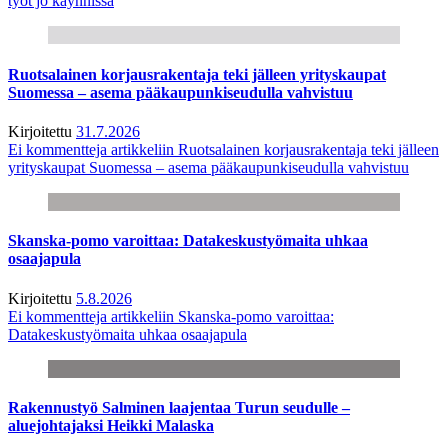
työt jo käynnissä
Ruotsalainen korjausrakentaja teki jälleen yrityskaupat
Suomessa – asema pääkaupunkiseudulla vahvistuu
Kirjoitettu
31.7.2026
Ei kommentteja
artikkeliin Ruotsalainen korjausrakentaja teki jälleen
yrityskaupat Suomessa – asema pääkaupunkiseudulla vahvistuu
Skanska-pomo varoittaa: Datakeskustyömaita uhkaa
osaajapula
Kirjoitettu
5.8.2026
Ei kommentteja
artikkeliin Skanska-pomo varoittaa:
Datakeskustyömaita uhkaa osaajapula
Rakennustyö Salminen laajentaa Turun seudulle –
aluejohtajaksi Heikki Malaska