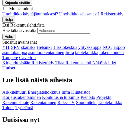
Kirjaudu sisään
Muista minut
Unohditko käyttäjätunnuksesi?
Unohditko salasanasi?
Rekisteröidy
Sulje
Etsi Rakennuslehti.fistä
Hae tältä sivustolta
Haku
Suositut avainsanat
YIT
SRV
skanska
Helsinki
Tilastokeskus
yrityskauppa
NCC
Espoo
asuntokauppa
asuntorakentaminen
Infra
talotekniikka
rakentaminen
Tampere
Caverion
Kirjaudu sisään
Rekisteröidy
Tilaa Rakennuslehti
Näköislehdet
Uutiset
Lue lisää näistä aiheista
Arkkitehtuuri
Energiatehokkuus
Infra
Kiinteistöt
Korjausrakentaminen
Koulutus ja tutkimus
Pientalo
Projektit
Rakennustuote
Rakentaminen
RaksaTV
Suunnittelu
Talotekniikka
Talous
Työelämä
Uutisissa nyt