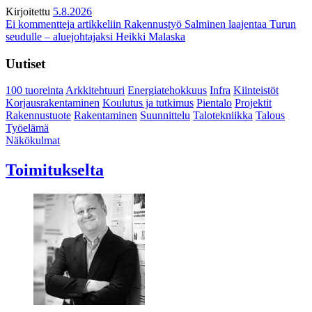
Kirjoitettu
5.8.2026
Ei kommentteja
artikkeliin Rakennustyö Salminen laajentaa Turun
seudulle – aluejohtajaksi Heikki Malaska
Uutiset
100 tuoreinta
Arkkitehtuuri
Energiatehokkuus
Infra
Kiinteistöt
Korjausrakentaminen
Koulutus ja tutkimus
Pientalo
Projektit
Rakennustuote
Rakentaminen
Suunnittelu
Talotekniikka
Talous
Työelämä
Näkökulmat
Toimitukselta