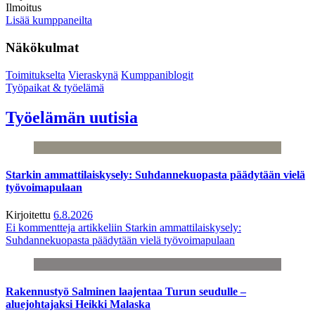
Ilmoitus
Lisää kumppaneilta
Näkökulmat
Toimitukselta
Vieraskynä
Kumppaniblogit
Työpaikat & työelämä
Työelämän uutisia
Starkin ammattilaiskysely: Suhdannekuopasta päädytään vielä
työvoimapulaan
Kirjoitettu
6.8.2026
Ei kommentteja
artikkeliin Starkin ammattilaiskysely:
Suhdannekuopasta päädytään vielä työvoimapulaan
Rakennustyö Salminen laajentaa Turun seudulle –
aluejohtajaksi Heikki Malaska