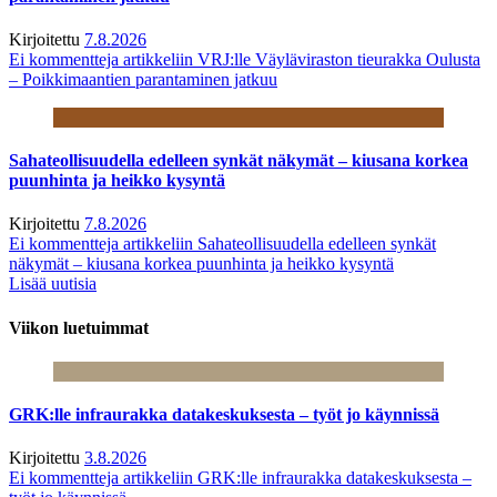
Kirjoitettu
7.8.2026
Ei kommentteja
artikkeliin VRJ:lle Väyläviraston tieurakka Oulusta
– Poikkimaantien parantaminen jatkuu
Sahateollisuudella edelleen synkät näkymät – kiusana korkea
puunhinta ja heikko kysyntä
Kirjoitettu
7.8.2026
Ei kommentteja
artikkeliin Sahateollisuudella edelleen synkät
näkymät – kiusana korkea puunhinta ja heikko kysyntä
Lisää uutisia
Viikon luetuimmat
GRK:lle infraurakka datakeskuksesta – työt jo käynnissä
Kirjoitettu
3.8.2026
Ei kommentteja
artikkeliin GRK:lle infraurakka datakeskuksesta –