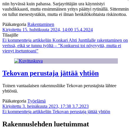
niin hyvässä kuin pahassa. Sarjayrittäjän ura käynnistyi
vauhdikkaasti, mutta ensimmäinen yritys päättyi rytinällä. Sittemmin
on tullut menestystäkin, mutta ei ilman henkilökohtaista riskinottoa.
Pääkategoria
Rakentaminen
Kirjoitettu 15. huhtikuuta 2024, 14:00
15.4.2024
Tilaajille
Ei kommentteja
artikkeliin Konkari Ahti Junttilalle rakentaminen on
verissä, eikä se tunnu työltä – ”Konkurssi toi nöyryyttä, mutta ei
vienyt itsetuntoani”
Tekovan perustaja jättää yhtiön
Toinen vantaalaisen rakennusliike Tekovan perustajista lähtee
yhtiöstä.
Pääkategoria
Työelämä
Kirjoitettu 3. heinäkuuta 2023, 17:38
3.7.2023
Ei kommentteja
artikkeliin Tekovan perustaja jättää yhtiön
Rakennuslehden luetuimmat