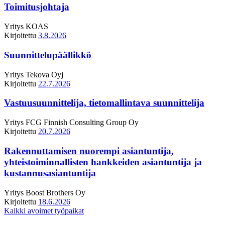
Toimitusjohtaja
Yritys
KOAS
Kirjoitettu
3.8.2026
Suunnittelupäällikkö
Yritys
Tekova Oyj
Kirjoitettu
22.7.2026
Vastuusuunnittelija, tietomallintava suunnittelija
Yritys
FCG Finnish Consulting Group Oy
Kirjoitettu
20.7.2026
Rakennuttamisen nuorempi asiantuntija,
yhteistoiminnallisten hankkeiden asiantuntija ja
kustannusasiantuntija
Yritys
Boost Brothers Oy
Kirjoitettu
18.6.2026
Kaikki avoimet työpaikat