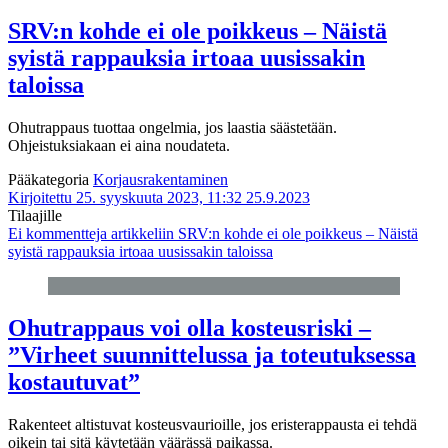
SRV:n kohde ei ole poikkeus – Näistä
syistä rappauksia irtoaa uusissakin
taloissa
Ohutrappaus tuottaa ongelmia, jos laastia säästetään.
Ohjeistuksiakaan ei aina noudateta.
Pääkategoria
Korjausrakentaminen
Kirjoitettu 25. syyskuuta 2023, 11:32
25.9.2023
Tilaajille
Ei kommentteja
artikkeliin SRV:n kohde ei ole poikkeus – Näistä
syistä rappauksia irtoaa uusissakin taloissa
Ohutrappaus voi olla kosteusriski –
”Virheet suunnittelussa ja toteutuksessa
kostautuvat”
Rakenteet altistuvat kosteusvaurioille, jos eristerappausta ei tehdä
oikein tai sitä käytetään väärässä paikassa.