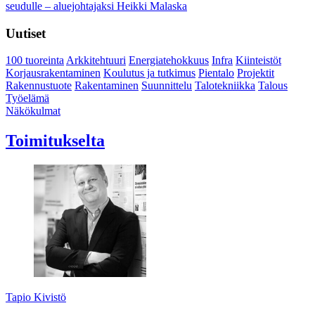
seudulle – aluejohtajaksi Heikki Malaska
Uutiset
100 tuoreinta
Arkkitehtuuri
Energiatehokkuus
Infra
Kiinteistöt
Korjausrakentaminen
Koulutus ja tutkimus
Pientalo
Projektit
Rakennustuote
Rakentaminen
Suunnittelu
Talotekniikka
Talous
Työelämä
Näkökulmat
Toimitukselta
Tapio Kivistö