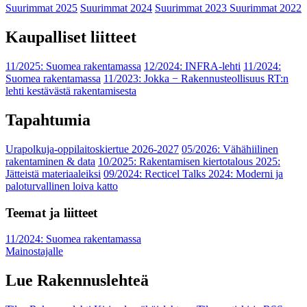
Suurimmat 2025
Suurimmat 2024
Suurimmat 2023
Suurimmat 2022
Kaupalliset liitteet
11/2025: Suomea rakentamassa
12/2024: INFRA-lehti
11/2024:
Suomea rakentamassa
11/2023: Jokka − Rakennusteollisuus RT:n
lehti kestävästä rakentamisesta
Tapahtumia
Urapolkuja-oppilaitoskiertue 2026-2027
05/2026: Vähähiilinen
rakentaminen & data
10/2025: Rakentamisen kiertotalous 2025:
Jätteistä materiaaleiksi
09/2024: Recticel Talks 2024: Moderni ja
paloturvallinen loiva katto
Teemat ja liitteet
11/2024: Suomea rakentamassa
Mainostajalle
Lue Rakennuslehteä