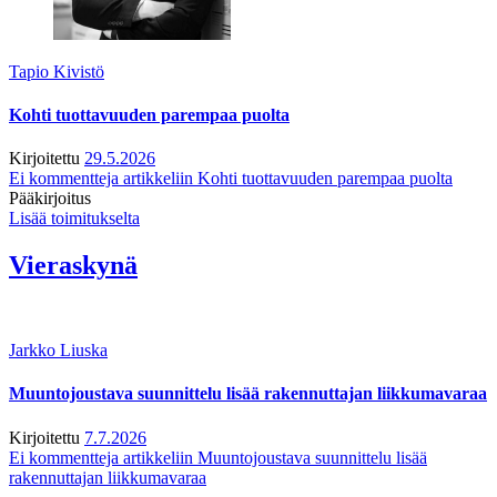
Tapio Kivistö
Kohti tuottavuuden parempaa puolta
Kirjoitettu
29.5.2026
Ei kommentteja
artikkeliin Kohti tuottavuuden parempaa puolta
Pääkirjoitus
Lisää toimitukselta
Vieraskynä
Jarkko Liuska
Muuntojoustava suunnittelu lisää rakennuttajan liikkumavaraa
Kirjoitettu
7.7.2026
Ei kommentteja
artikkeliin Muuntojoustava suunnittelu lisää
rakennuttajan liikkumavaraa