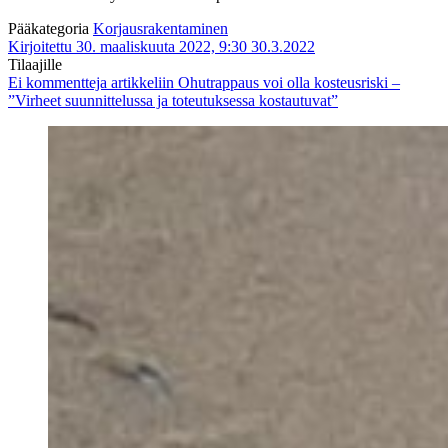
Pääkategoria
Korjausrakentaminen
Kirjoitettu 30. maaliskuuta 2022, 9:30
30.3.2022
Tilaajille
Ei kommentteja
artikkeliin Ohutrappaus voi olla kosteusriski –
”Virheet suunnittelussa ja toteutuksessa kostautuvat”