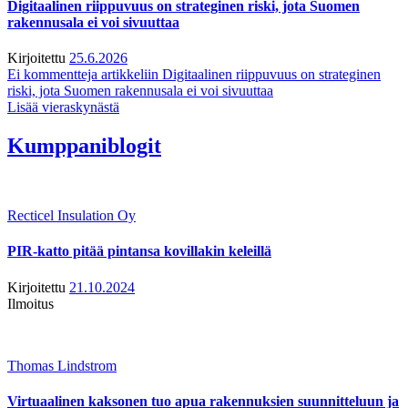
Digitaalinen riippuvuus on strateginen riski, jota Suomen
rakennusala ei voi sivuuttaa
Kirjoitettu
25.6.2026
Ei kommentteja
artikkeliin Digitaalinen riippuvuus on strateginen
riski, jota Suomen rakennusala ei voi sivuuttaa
Lisää vieraskynästä
Kumppaniblogit
Recticel Insulation Oy
PIR-katto pitää pintansa kovillakin keleillä
Kirjoitettu
21.10.2024
Ilmoitus
Thomas Lindstrom
Virtuaalinen kaksonen tuo apua rakennuksien suunnitteluun ja