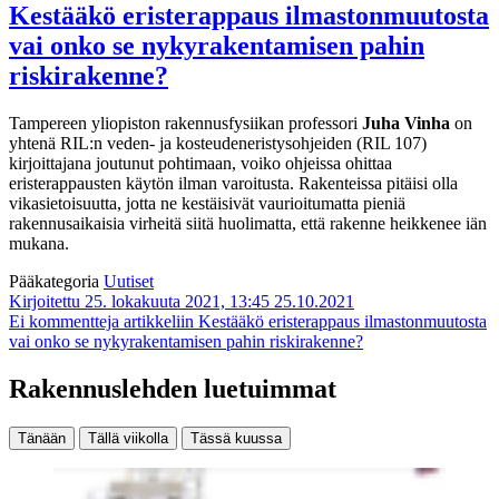
Kestääkö eristerappaus ilmastonmuutosta
vai onko se nykyrakentamisen pahin
riskirakenne?
Tampereen yliopiston rakennusfysiikan professori
Juha Vinha
on
yhtenä RIL:n veden- ja kosteudeneristysohjeiden (RIL 107)
kirjoittajana joutunut pohtimaan, voiko ohjeissa ohittaa
eristerappausten käytön ilman varoitusta. Rakenteissa pitäisi olla
vikasietoisuutta, jotta ne kestäisivät vaurioitumatta pieniä
rakennusaikaisia virheitä siitä huolimatta, että rakenne heikkenee iän
mukana.
Pääkategoria
Uutiset
Kirjoitettu 25. lokakuuta 2021, 13:45
25.10.2021
Ei kommentteja
artikkeliin Kestääkö eristerappaus ilmastonmuutosta
vai onko se nykyrakentamisen pahin riskirakenne?
Rakennuslehden luetuimmat
Tänään
Tällä viikolla
Tässä kuussa