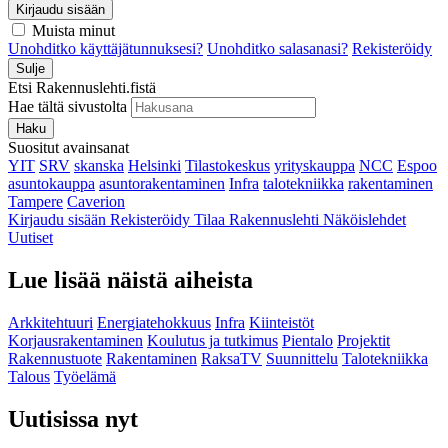
Kirjaudu sisään
Muista minut
Unohditko käyttäjätunnuksesi?
Unohditko salasanasi?
Rekisteröidy
Sulje
Etsi Rakennuslehti.fistä
Hae tältä sivustolta
Haku
Suositut avainsanat
YIT
SRV
skanska
Helsinki
Tilastokeskus
yrityskauppa
NCC
Espoo
asuntokauppa
asuntorakentaminen
Infra
talotekniikka
rakentaminen
Tampere
Caverion
Kirjaudu sisään
Rekisteröidy
Tilaa Rakennuslehti
Näköislehdet
Uutiset
Lue lisää näistä aiheista
Arkkitehtuuri
Energiatehokkuus
Infra
Kiinteistöt
Korjausrakentaminen
Koulutus ja tutkimus
Pientalo
Projektit
Rakennustuote
Rakentaminen
RaksaTV
Suunnittelu
Talotekniikka
Talous
Työelämä
Uutisissa nyt