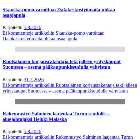
Skanska-pomo varoittaa: Datakeskustyömaita uhkaa
osaajapula
Kirjoitettu
5.8.2026
Ei kommentteja
artikkeliin Skanska-pomo varoittaa:
Datakeskustyömaita uhkaa osaajapula
Ruotsalainen korjausrakentaja teki jälleen yrityskaupat
Suomessa – asema pääkaupunkiseudulla vahvistuu
Kirjoitettu
31.7.2026
Ei kommentteja
artikkeliin Ruotsalainen korjausrakentaja teki jälleen
yrityskaupat Suomessa – asema pääkaupunkiseudulla vahvistuu
Rakennustyö Salminen laajentaa Turun seudulle –
aluejohtajaksi Heikki Malaska
Kirjoitettu
5.8.2026
Ei kommentteja
artikkeliin Rakennustyö Salminen laajentaa Turun