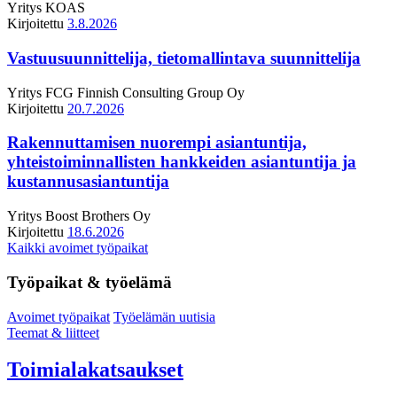
Yritys
KOAS
Kirjoitettu
3.8.2026
Vastuusuunnittelija, tietomallintava suunnittelija
Yritys
FCG Finnish Consulting Group Oy
Kirjoitettu
20.7.2026
Rakennuttamisen nuorempi asiantuntija,
yhteistoiminnallisten hankkeiden asiantuntija ja
kustannusasiantuntija
Yritys
Boost Brothers Oy
Kirjoitettu
18.6.2026
Kaikki avoimet työpaikat
Työpaikat & työelämä
Avoimet työpaikat
Työelämän uutisia
Teemat & liitteet
Toimialakatsaukset