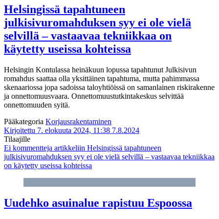
Helsingissä tapahtuneen
julkisivuromahduksen syy ei ole vielä
selvillä – vastaavaa tekniikkaa on
käytetty useissa kohteissa
Helsingin Kontulassa heinäkuun lopussa tapahtunut Julkisivun
romahdus saattaa olla yksittäinen tapahtuma, mutta pahimmassa
skenaariossa jopa sadoissa taloyhtiöissä on samanlainen riskirakenne
ja onnettomuusvaara. Onnettomuustutkintakeskus selvittää
onnettomuuden syitä.
Pääkategoria
Korjausrakentaminen
Kirjoitettu 7. elokuuta 2024, 11:38
7.8.2024
Tilaajille
Ei kommentteja
artikkeliin Helsingissä tapahtuneen
julkisivuromahduksen syy ei ole vielä selvillä – vastaavaa tekniikkaa
on käytetty useissa kohteissa
Uudehko asuin­alue rapistuu Espoossa