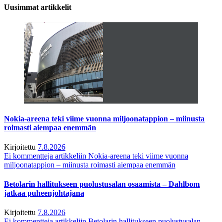
Uusimmat artikkelit
Nokia-areena teki viime vuonna miljoonatappion – miinusta
roimasti aiempaa enemmän
Kirjoitettu
7.8.2026
Ei kommentteja
artikkeliin Nokia-areena teki viime vuonna
miljoonatappion – miinusta roimasti aiempaa enemmän
Betolarin hallitukseen puolustusalan osaamista – Dahlbom
jatkaa puheenjohtajana
Kirjoitettu
7.8.2026
Ei kommentteja
artikkeliin Betolarin hallitukseen puolustusalan