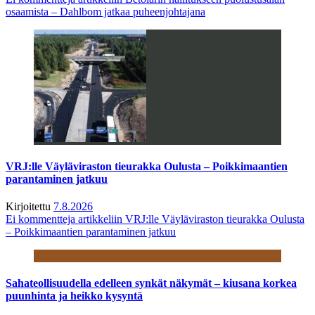
osaamista – Dahlbom jatkaa puheenjohtajana
VRJ:lle Väyläviraston tieurakka Oulusta – Poikkimaantien
parantaminen jatkuu
Kirjoitettu
7.8.2026
Ei kommentteja
artikkeliin VRJ:lle Väyläviraston tieurakka Oulusta
– Poikkimaantien parantaminen jatkuu
Sahateollisuudella edelleen synkät näkymät – kiusana korkea
puunhinta ja heikko kysyntä