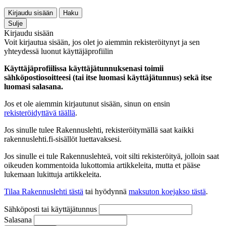
Kirjaudu sisään
Haku
Sulje
Kirjaudu sisään
Voit kirjautua sisään, jos olet jo aiemmin rekisteröitynyt ja sen
yhteydessä luonut käyttäjäprofiilin
Käyttäjäprofiilissa käyttäjätunnuksenasi toimii
sähköpostiosoitteesi (tai itse luomasi käyttäjätunnus) sekä itse
luomasi salasana.
Jos et ole aiemmin kirjautunut sisään, sinun on ensin
rekisteröidyttävä täällä
.
Jos sinulle tulee Rakennuslehti, rekisteröitymällä saat kaikki
rakennuslehti.fi-sisällöt luettavaksesi.
Jos sinulle ei tule Rakennuslehteä, voit silti rekisteröityä, jolloin saat
oikeuden kommentoida lukottomia artikkeleita, mutta et pääse
lukemaan lukittuja artikkeleita.
Tilaa Rakennuslehti tästä
tai hyödynnä
maksuton koejakso tästä
.
Sähköposti tai käyttäjätunnus
Salasana