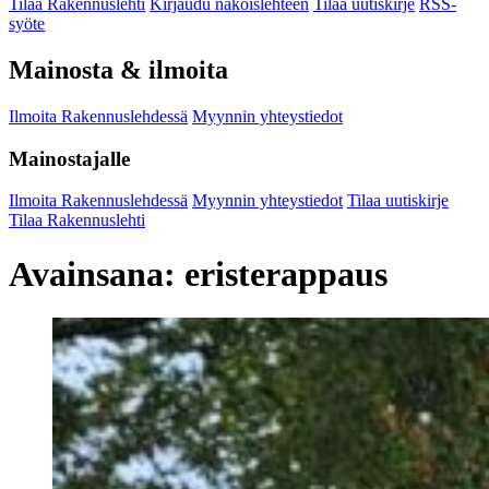
Tilaa Rakennuslehti
Kirjaudu näköislehteen
Tilaa uutiskirje
RSS-
syöte
Mainosta & ilmoita
Ilmoita Rakennuslehdessä
Myynnin yhteystiedot
Mainostajalle
Ilmoita Rakennuslehdessä
Myynnin yhteystiedot
Tilaa uutiskirje
Tilaa Rakennuslehti
Avainsana:
eristerappaus