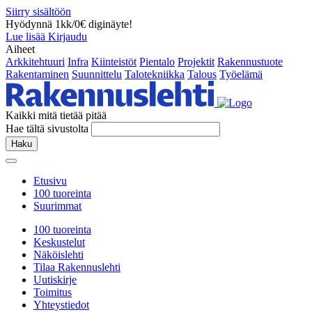
Siirry sisältöön
Hyödynnä 1kk/0€ diginäyte!
Lue lisää
Kirjaudu
Aiheet
Arkkitehtuuri
Infra
Kiinteistöt
Pientalo
Projektit
Rakennustuote
Rakentaminen
Suunnittelu
Talotekniikka
Talous
Työelämä
Kaikki mitä tietää pitää
Hae tältä sivustolta
Haku
Etusivu
100 tuoreinta
Suurimmat
100 tuoreinta
Keskustelut
Näköislehti
Tilaa Rakennuslehti
Uutiskirje
Toimitus
Yhteystiedot