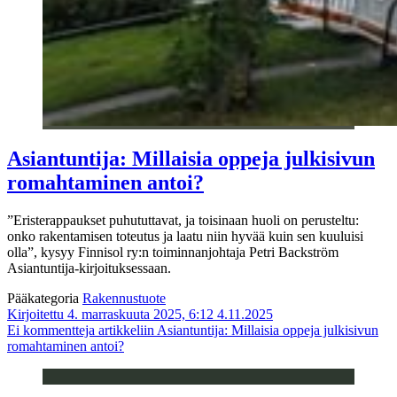
Asiantuntija: Millaisia oppeja julkisivun
romahtaminen antoi?
”Eristerappaukset puhututtavat, ja toisinaan huoli on perusteltu:
onko rakentamisen toteutus ja laatu niin hyvää kuin sen kuuluisi
olla”, kysyy Finnisol ry:n toiminnanjohtaja Petri Backström
Asiantuntija-kirjoituksessaan.
Pääkategoria
Rakennustuote
Kirjoitettu 4. marraskuuta 2025, 6:12
4.11.2025
Ei kommentteja
artikkeliin Asiantuntija: Millaisia oppeja julkisivun
romahtaminen antoi?