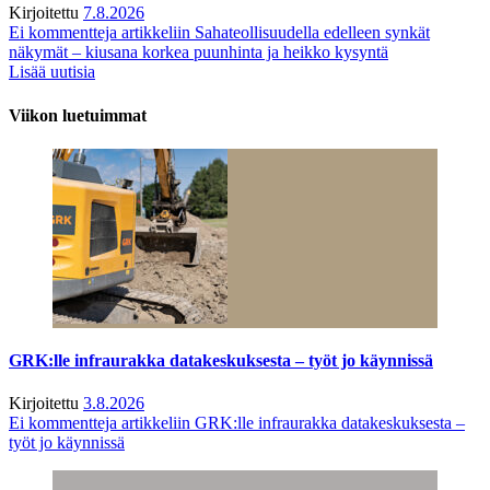
Kirjoitettu
7.8.2026
Ei kommentteja
artikkeliin Sahateollisuudella edelleen synkät
näkymät – kiusana korkea puunhinta ja heikko kysyntä
Lisää uutisia
Viikon luetuimmat
GRK:lle infraurakka datakeskuksesta – työt jo käynnissä
Kirjoitettu
3.8.2026
Ei kommentteja
artikkeliin GRK:lle infraurakka datakeskuksesta –
työt jo käynnissä