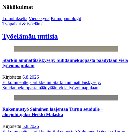
Näkökulmat
Toimitukselta
Vieraskynä
Kumppaniblogit
Työpaikat & työelämä
Työelämän uutisia
Starkin ammattilaiskysely: Suhdannekuopasta päädytään vielä
työvoimapulaan
Kirjoitettu
6.8.2026
Ei kommentteja
artikkeliin Starkin ammattilaiskysely:
Suhdannekuopasta päädytään vielä työvoimapulaan
Rakennustyö Salminen laajentaa Turun seudulle –
aluejohtajaksi Heikki Malaska
Kirjoitettu
5.8.2026
Ei kommentteja
artikkeliin Rakennustyö Salminen laajentaa Turun