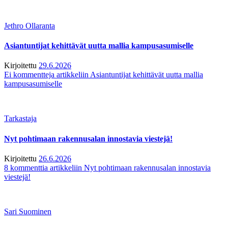
Jethro Ollaranta
Asiantuntijat kehittävät uutta mallia kampusasumiselle
Kirjoitettu
29.6.2026
Ei kommentteja
artikkeliin Asiantuntijat kehittävät uutta mallia
kampusasumiselle
Tarkastaja
Nyt pohtimaan rakennusalan innostavia viestejä!
Kirjoitettu
26.6.2026
8 kommenttia
artikkeliin Nyt pohtimaan rakennusalan innostavia
viestejä!
Sari Suominen