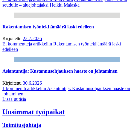
seudulle – aluejohtajaksi Heikki Malaska
Rakentamisen työntekijämäärä laski edelleen
Kirjoitettu
22.7.2026
Ei kommentteja
artikkeliin Rakentamisen työntekijämäärä laski
edelleen
Asiantuntija: Kustannusohjauksen haaste on johtaminen
Kirjoitettu
30.6.2026
1 kommentti
artikkeliin Asiantuntija: Kustannusohjauksen haaste on
johtaminen
Lisää uutisia
Uusimmat työpaikat
Toimitusjohtaja