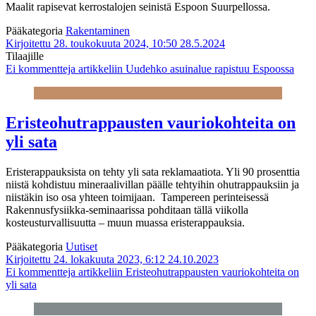
Maalit rapisevat kerrostalojen seinistä Espoon Suurpellossa.
Pääkategoria
Rakentaminen
Kirjoitettu 28. toukokuuta 2024, 10:50
28.5.2024
Tilaajille
Ei kommentteja
artikkeliin Uudehko asuin­alue rapistuu Espoossa
Eristeohutrappausten vauriokohteita on
yli sata
Eristerappauksista on tehty yli sata reklamaatiota. Yli 90 prosenttia
niistä kohdistuu mineraalivillan päälle tehtyihin ohutrappauksiin ja
niistäkin iso osa yhteen toimijaan. Tampereen perinteisessä
Rakennusfysiikka-seminaarissa pohditaan tällä viikolla
kosteusturvallisuutta – muun muassa eristerappauksia.
Pääkategoria
Uutiset
Kirjoitettu 24. lokakuuta 2023, 6:12
24.10.2023
Ei kommentteja
artikkeliin Eristeohutrappausten vauriokohteita on
yli sata