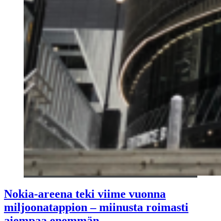
Nokia-areena teki viime vuonna
miljoonatappion – miinusta roimasti
aiempaa enemmän