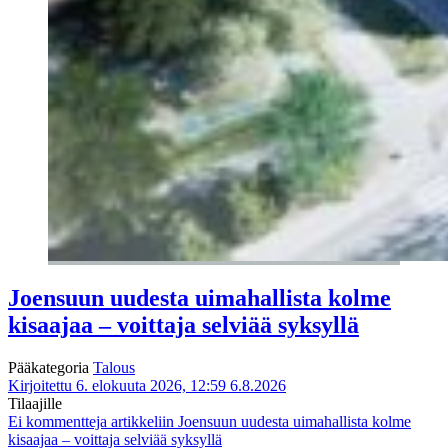
Joensuun uudesta uimahallista kolme
kisaajaa – voittaja selviää syksyllä
Pääkategoria
Talous
Kirjoitettu 6. elokuuta 2026, 12:59
6.8.2026
Tilaajille
Ei kommentteja
artikkeliin Joensuun uudesta uimahallista kolme
kisaajaa – voittaja selviää syksyllä