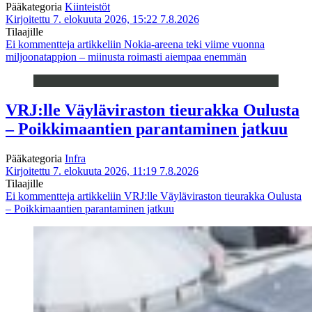
Pääkategoria
Kiinteistöt
Kirjoitettu 7. elokuuta 2026, 15:22
7.8.2026
Tilaajille
Ei kommentteja
artikkeliin Nokia-areena teki viime vuonna
miljoonatappion – miinusta roimasti aiempaa enemmän
VRJ:lle Väyläviraston tieurakka Oulusta
– Poikkimaantien parantaminen jatkuu
Pääkategoria
Infra
Kirjoitettu 7. elokuuta 2026, 11:19
7.8.2026
Tilaajille
Ei kommentteja
artikkeliin VRJ:lle Väyläviraston tieurakka Oulusta
– Poikkimaantien parantaminen jatkuu