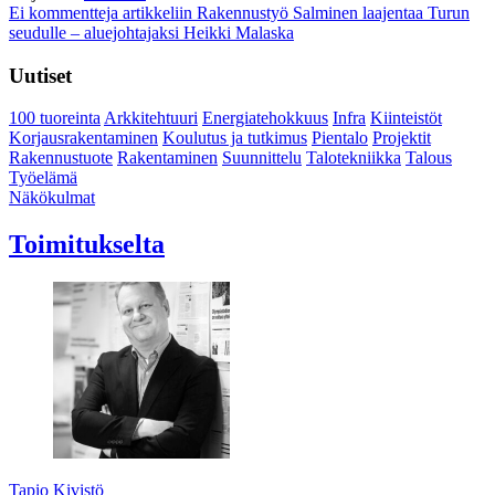
Ei kommentteja
artikkeliin Rakennustyö Salminen laajentaa Turun
seudulle – aluejohtajaksi Heikki Malaska
Uutiset
100 tuoreinta
Arkkitehtuuri
Energiatehokkuus
Infra
Kiinteistöt
Korjausrakentaminen
Koulutus ja tutkimus
Pientalo
Projektit
Rakennustuote
Rakentaminen
Suunnittelu
Talotekniikka
Talous
Työelämä
Näkökulmat
Toimitukselta
Tapio Kivistö