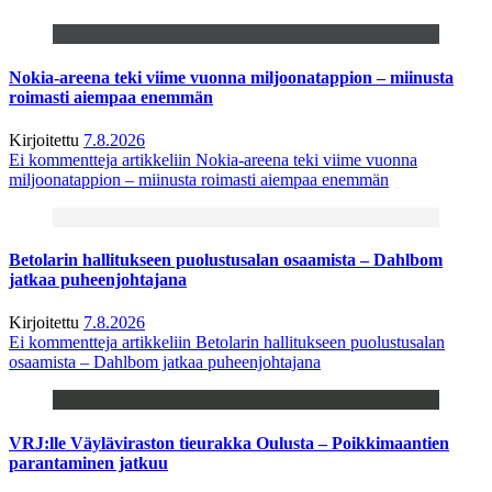
Nokia-areena teki viime vuonna miljoonatappion – miinusta
roimasti aiempaa enemmän
Kirjoitettu
7.8.2026
Ei kommentteja
artikkeliin Nokia-areena teki viime vuonna
miljoonatappion – miinusta roimasti aiempaa enemmän
Betolarin hallitukseen puolustusalan osaamista – Dahlbom
jatkaa puheenjohtajana
Kirjoitettu
7.8.2026
Ei kommentteja
artikkeliin Betolarin hallitukseen puolustusalan
osaamista – Dahlbom jatkaa puheenjohtajana
VRJ:lle Väyläviraston tieurakka Oulusta – Poikkimaantien
parantaminen jatkuu