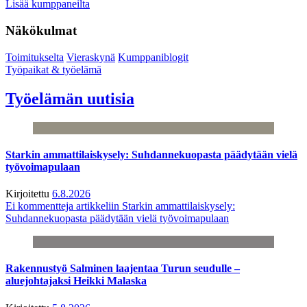
Lisää kumppaneilta
Näkökulmat
Toimitukselta
Vieraskynä
Kumppaniblogit
Työpaikat & työelämä
Työelämän uutisia
Starkin ammattilaiskysely: Suhdannekuopasta päädytään vielä
työvoimapulaan
Kirjoitettu
6.8.2026
Ei kommentteja
artikkeliin Starkin ammattilaiskysely:
Suhdannekuopasta päädytään vielä työvoimapulaan
Rakennustyö Salminen laajentaa Turun seudulle –
aluejohtajaksi Heikki Malaska