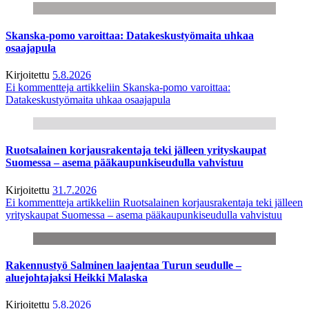
Skanska-pomo varoittaa: Datakeskustyömaita uhkaa
osaajapula
Kirjoitettu
5.8.2026
Ei kommentteja
artikkeliin Skanska-pomo varoittaa:
Datakeskustyömaita uhkaa osaajapula
Ruotsalainen korjausrakentaja teki jälleen yrityskaupat
Suomessa – asema pääkaupunkiseudulla vahvistuu
Kirjoitettu
31.7.2026
Ei kommentteja
artikkeliin Ruotsalainen korjausrakentaja teki jälleen
yrityskaupat Suomessa – asema pääkaupunkiseudulla vahvistuu
Rakennustyö Salminen laajentaa Turun seudulle –
aluejohtajaksi Heikki Malaska
Kirjoitettu
5.8.2026