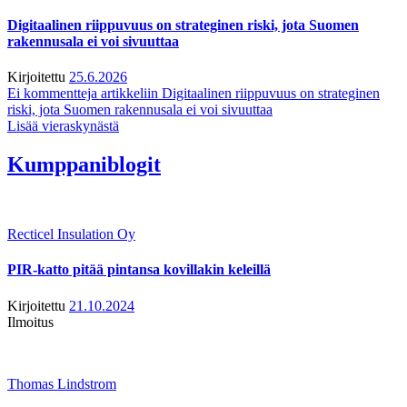
Digitaalinen riippuvuus on strateginen riski, jota Suomen
rakennusala ei voi sivuuttaa
Kirjoitettu
25.6.2026
Ei kommentteja
artikkeliin Digitaalinen riippuvuus on strateginen
riski, jota Suomen rakennusala ei voi sivuuttaa
Lisää vieraskynästä
Kumppaniblogit
Recticel Insulation Oy
PIR-katto pitää pintansa kovillakin keleillä
Kirjoitettu
21.10.2024
Ilmoitus
Thomas Lindstrom