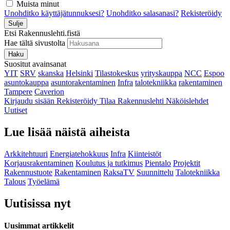
Muista minut
Unohditko käyttäjätunnuksesi?
Unohditko salasanasi?
Rekisteröidy
Sulje
Etsi Rakennuslehti.fistä
Hae tältä sivustolta
Haku
Suositut avainsanat
YIT
SRV
skanska
Helsinki
Tilastokeskus
yrityskauppa
NCC
Espoo
asuntokauppa
asuntorakentaminen
Infra
talotekniikka
rakentaminen
Tampere
Caverion
Kirjaudu sisään
Rekisteröidy
Tilaa Rakennuslehti
Näköislehdet
Uutiset
Lue lisää näistä aiheista
Arkkitehtuuri
Energiatehokkuus
Infra
Kiinteistöt
Korjausrakentaminen
Koulutus ja tutkimus
Pientalo
Projektit
Rakennustuote
Rakentaminen
RaksaTV
Suunnittelu
Talotekniikka
Talous
Työelämä
Uutisissa nyt
Uusimmat artikkelit