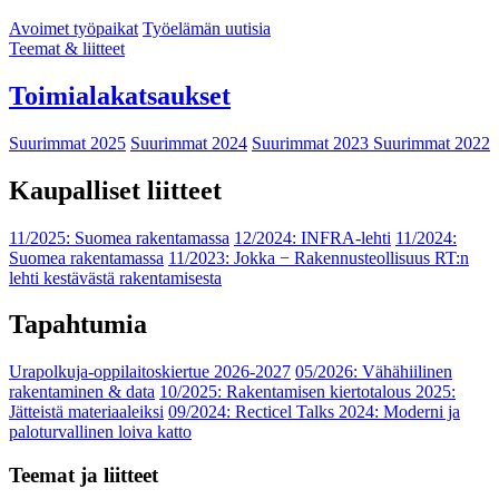
Avoimet työpaikat
Työelämän uutisia
Teemat & liitteet
Toimialakatsaukset
Suurimmat 2025
Suurimmat 2024
Suurimmat 2023
Suurimmat 2022
Kaupalliset liitteet
11/2025: Suomea rakentamassa
12/2024: INFRA-lehti
11/2024:
Suomea rakentamassa
11/2023: Jokka − Rakennusteollisuus RT:n
lehti kestävästä rakentamisesta
Tapahtumia
Urapolkuja-oppilaitoskiertue 2026-2027
05/2026: Vähähiilinen
rakentaminen & data
10/2025: Rakentamisen kiertotalous 2025:
Jätteistä materiaaleiksi
09/2024: Recticel Talks 2024: Moderni ja
paloturvallinen loiva katto
Teemat ja liitteet