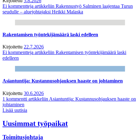
Kirjoitettu
5.8.2026
Ei kommentteja
artikkeliin Rakennustyö Salminen laajentaa Turun
seudulle – aluejohtajaksi Heikki Malaska
Rakentamisen työntekijämäärä laski edelleen
Kirjoitettu
22.7.2026
Ei kommentteja
artikkeliin Rakentamisen työntekijämäärä laski
edelleen
Asiantuntija: Kustannusohjauksen haaste on johtaminen
Kirjoitettu
30.6.2026
1 kommentti
artikkeliin Asiantuntija: Kustannusohjauksen haaste on
johtaminen
Lisää uutisia
Uusimmat työpaikat
Toimitusjohtaja