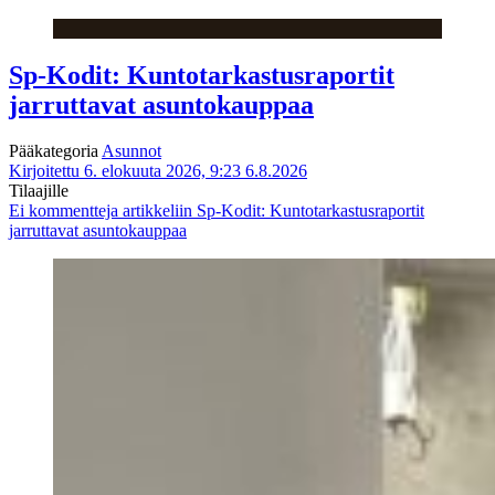
Sp-Kodit: Kuntotarkastusraportit
jarruttavat asuntokauppaa
Pääkategoria
Asunnot
Kirjoitettu 6. elokuuta 2026, 9:23
6.8.2026
Tilaajille
Ei kommentteja
artikkeliin Sp-Kodit: Kuntotarkastusraportit
jarruttavat asuntokauppaa