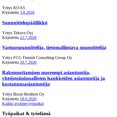
Yritys
KOAS
Kirjoitettu
3.8.2026
Suunnittelupäällikkö
Yritys
Tekova Oyj
Kirjoitettu
22.7.2026
Vastuusuunnittelija, tietomallintava suunnittelija
Yritys
FCG Finnish Consulting Group Oy
Kirjoitettu
20.7.2026
Rakennuttamisen nuorempi asiantuntija,
yhteistoiminnallisten hankkeiden asiantuntija ja
kustannusasiantuntija
Yritys
Boost Brothers Oy
Kirjoitettu
18.6.2026
Kaikki avoimet työpaikat
Työpaikat & työelämä