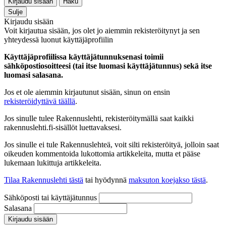
Kirjaudu sisään
Haku
Sulje
Kirjaudu sisään
Voit kirjautua sisään, jos olet jo aiemmin rekisteröitynyt ja sen
yhteydessä luonut käyttäjäprofiilin
Käyttäjäprofiilissa käyttäjätunnuksenasi toimii
sähköpostiosoitteesi (tai itse luomasi käyttäjätunnus) sekä itse
luomasi salasana.
Jos et ole aiemmin kirjautunut sisään, sinun on ensin
rekisteröidyttävä täällä
.
Jos sinulle tulee Rakennuslehti, rekisteröitymällä saat kaikki
rakennuslehti.fi-sisällöt luettavaksesi.
Jos sinulle ei tule Rakennuslehteä, voit silti rekisteröityä, jolloin saat
oikeuden kommentoida lukottomia artikkeleita, mutta et pääse
lukemaan lukittuja artikkeleita.
Tilaa Rakennuslehti tästä
tai hyödynnä
maksuton koejakso tästä
.
Sähköposti tai käyttäjätunnus
Salasana
Kirjaudu sisään