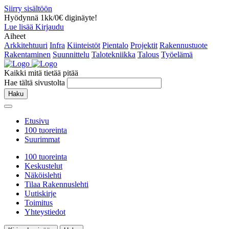
Siirry sisältöön
Hyödynnä 1kk/0€ diginäyte!
Lue lisää
Kirjaudu
Aiheet
Arkkitehtuuri
Infra
Kiinteistöt
Pientalo
Projektit
Rakennustuote
Rakentaminen
Suunnittelu
Talotekniikka
Talous
Työelämä
Kaikki mitä tietää pitää
Hae tältä sivustolta
Haku
Etusivu
100 tuoreinta
Suurimmat
100 tuoreinta
Keskustelut
Näköislehti
Tilaa Rakennuslehti
Uutiskirje
Toimitus
Yhteystiedot