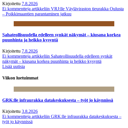
Kirjoitettu
7.8.2026
Ei kommentteja
artikkeliin VRJ:lle Väyläviraston tieurakka Oulusta
– Poikkimaantien parantaminen jatkuu
Sahateollisuudella edelleen synkät näkymät – kiusana korkea
puunhinta ja heikko kysyntä
Kirjoitettu
7.8.2026
Ei kommentteja
artikkeliin Sahateollisuudella edelleen synkät
näkymät – kiusana korkea puunhinta ja heikko kysyntä
Lisää uutisia
Viikon luetuimmat
GRK:lle infraurakka datakeskuksesta – työt jo käynnissä
Kirjoitettu
3.8.2026
Ei kommentteja
artikkeliin GRK:lle infraurakka datakeskuksesta –
työt jo käynnissä