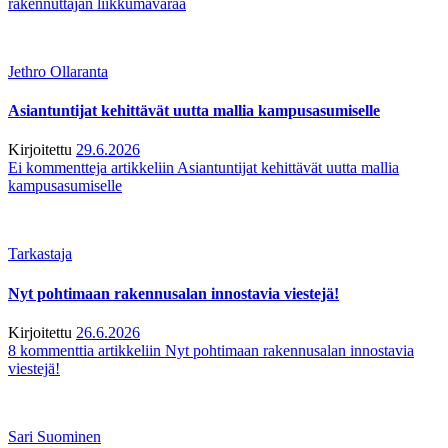
rakennuttajan liikkumavaraa
Jethro Ollaranta
Asiantuntijat kehittävät uutta mallia kampusasumiselle
Kirjoitettu
29.6.2026
Ei kommentteja
artikkeliin Asiantuntijat kehittävät uutta mallia
kampusasumiselle
Tarkastaja
Nyt pohtimaan rakennusalan innostavia viestejä!
Kirjoitettu
26.6.2026
8 kommenttia
artikkeliin Nyt pohtimaan rakennusalan innostavia
viestejä!
Sari Suominen