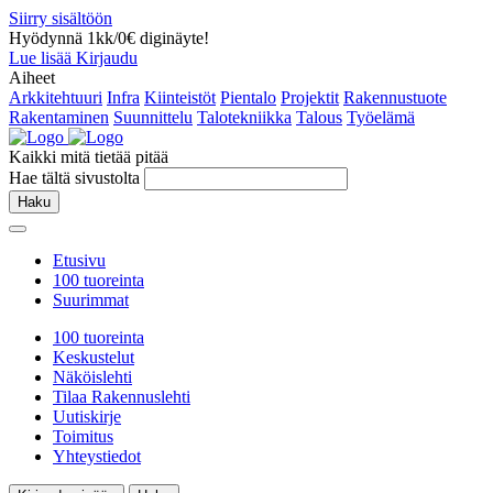
Siirry sisältöön
Hyödynnä 1kk/0€ diginäyte!
Lue lisää
Kirjaudu
Aiheet
Arkkitehtuuri
Infra
Kiinteistöt
Pientalo
Projektit
Rakennustuote
Rakentaminen
Suunnittelu
Talotekniikka
Talous
Työelämä
Kaikki mitä tietää pitää
Hae tältä sivustolta
Haku
Etusivu
100 tuoreinta
Suurimmat
100 tuoreinta
Keskustelut
Näköislehti
Tilaa Rakennuslehti
Uutiskirje
Toimitus
Yhteystiedot