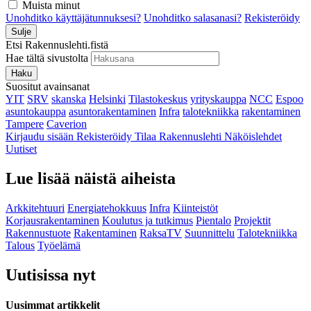
Muista minut
Unohditko käyttäjätunnuksesi?
Unohditko salasanasi?
Rekisteröidy
Sulje
Etsi Rakennuslehti.fistä
Hae tältä sivustolta
Haku
Suositut avainsanat
YIT
SRV
skanska
Helsinki
Tilastokeskus
yrityskauppa
NCC
Espoo
asuntokauppa
asuntorakentaminen
Infra
talotekniikka
rakentaminen
Tampere
Caverion
Kirjaudu sisään
Rekisteröidy
Tilaa Rakennuslehti
Näköislehdet
Uutiset
Lue lisää näistä aiheista
Arkkitehtuuri
Energiatehokkuus
Infra
Kiinteistöt
Korjausrakentaminen
Koulutus ja tutkimus
Pientalo
Projektit
Rakennustuote
Rakentaminen
RaksaTV
Suunnittelu
Talotekniikka
Talous
Työelämä
Uutisissa nyt
Uusimmat artikkelit