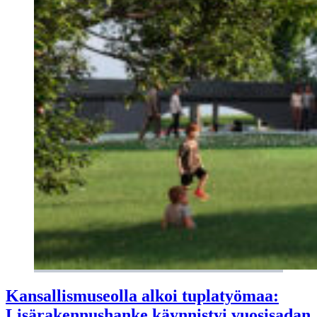
Kansallismuseolla alkoi tuplatyömaa:
Lisärakennushanke käynnistyi vuosisadan