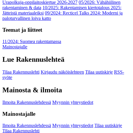
Urapolkuja-oppilaitoskiertue 2026-2027
05/2026: Vähähiilinen
rakentaminen & data
10/2025: Rakentamisen kiertotalous 2025:
Jätteistä materiaaleiksi
09/2024: Recticel Talks 2024: Moderni ja
paloturvallinen loiva katto
Teemat ja liitteet
11/2024: Suomea rakentamassa
Mainostajalle
Lue Rakennuslehteä
Tilaa Rakennuslehti
Kirjaudu näköislehteen
Tilaa uutiskirje
RSS-
syöte
Mainosta & ilmoita
Ilmoita Rakennuslehdessä
Myynnin yhteystiedot
Mainostajalle
Ilmoita Rakennuslehdessä
Myynnin yhteystiedot
Tilaa uutiskirje
Tilaa Rakennuslehti