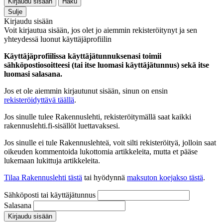
Kirjaudu sisään
Haku
Sulje
Kirjaudu sisään
Voit kirjautua sisään, jos olet jo aiemmin rekisteröitynyt ja sen
yhteydessä luonut käyttäjäprofiilin
Käyttäjäprofiilissa käyttäjätunnuksenasi toimii
sähköpostiosoitteesi (tai itse luomasi käyttäjätunnus) sekä itse
luomasi salasana.
Jos et ole aiemmin kirjautunut sisään, sinun on ensin
rekisteröidyttävä täällä
.
Jos sinulle tulee Rakennuslehti, rekisteröitymällä saat kaikki
rakennuslehti.fi-sisällöt luettavaksesi.
Jos sinulle ei tule Rakennuslehteä, voit silti rekisteröityä, jolloin saat
oikeuden kommentoida lukottomia artikkeleita, mutta et pääse
lukemaan lukittuja artikkeleita.
Tilaa Rakennuslehti tästä
tai hyödynnä
maksuton koejakso tästä
.
Sähköposti tai käyttäjätunnus
Salasana
Kirjaudu sisään