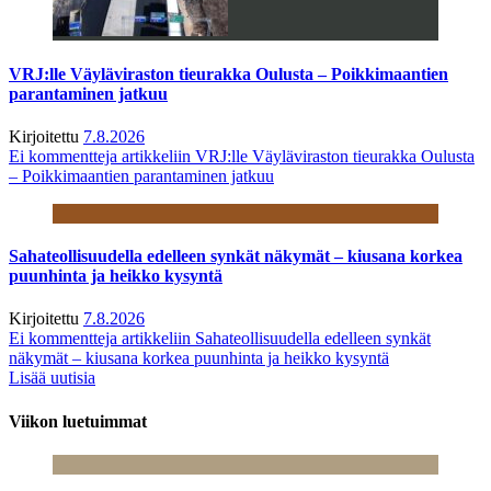
VRJ:lle Väyläviraston tieurakka Oulusta – Poikkimaantien
parantaminen jatkuu
Kirjoitettu
7.8.2026
Ei kommentteja
artikkeliin VRJ:lle Väyläviraston tieurakka Oulusta
– Poikkimaantien parantaminen jatkuu
Sahateollisuudella edelleen synkät näkymät – kiusana korkea
puunhinta ja heikko kysyntä
Kirjoitettu
7.8.2026
Ei kommentteja
artikkeliin Sahateollisuudella edelleen synkät
näkymät – kiusana korkea puunhinta ja heikko kysyntä
Lisää uutisia
Viikon luetuimmat