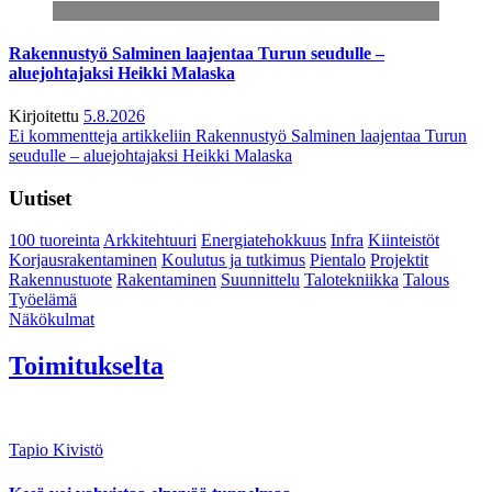
Rakennustyö Salminen laajentaa Turun seudulle –
aluejohtajaksi Heikki Malaska
Kirjoitettu
5.8.2026
Ei kommentteja
artikkeliin Rakennustyö Salminen laajentaa Turun
seudulle – aluejohtajaksi Heikki Malaska
Uutiset
100 tuoreinta
Arkkitehtuuri
Energiatehokkuus
Infra
Kiinteistöt
Korjausrakentaminen
Koulutus ja tutkimus
Pientalo
Projektit
Rakennustuote
Rakentaminen
Suunnittelu
Talotekniikka
Talous
Työelämä
Näkökulmat
Toimitukselta
Tapio Kivistö