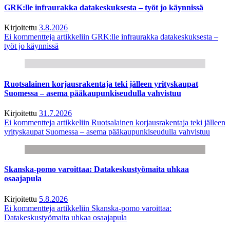
GRK:lle infraurakka datakeskuksesta – työt jo käynnissä
Kirjoitettu
3.8.2026
Ei kommentteja
artikkeliin GRK:lle infraurakka datakeskuksesta –
työt jo käynnissä
Ruotsalainen korjausrakentaja teki jälleen yrityskaupat
Suomessa – asema pääkaupunkiseudulla vahvistuu
Kirjoitettu
31.7.2026
Ei kommentteja
artikkeliin Ruotsalainen korjausrakentaja teki jälleen
yrityskaupat Suomessa – asema pääkaupunkiseudulla vahvistuu
Skanska-pomo varoittaa: Datakeskustyömaita uhkaa
osaajapula
Kirjoitettu
5.8.2026
Ei kommentteja
artikkeliin Skanska-pomo varoittaa:
Datakeskustyömaita uhkaa osaajapula