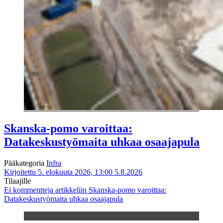
Skanska-pomo varoittaa:
Datakeskustyömaita uhkaa osaajapula
Pääkategoria
Infra
Kirjoitettu 5. elokuuta 2026, 13:00
5.8.2026
Tilaajille
Ei kommentteja
artikkeliin Skanska-pomo varoittaa:
Datakeskustyömaita uhkaa osaajapula