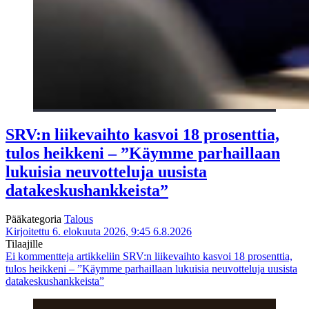
SRV:n liikevaihto kasvoi 18 prosenttia,
tulos heikkeni – ”Käymme parhaillaan
lukuisia neuvotteluja uusista
datakeskushankkeista”
Pääkategoria
Talous
Kirjoitettu 6. elokuuta 2026, 9:45
6.8.2026
Tilaajille
Ei kommentteja
artikkeliin SRV:n liikevaihto kasvoi 18 prosenttia,
tulos heikkeni – ”Käymme parhaillaan lukuisia neuvotteluja uusista
datakeskushankkeista”