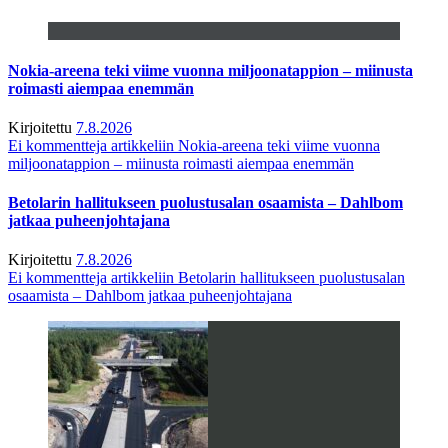
Nokia-areena teki viime vuonna miljoonatappion – miinusta
roimasti aiempaa enemmän
Kirjoitettu
7.8.2026
Ei kommentteja
artikkeliin Nokia-areena teki viime vuonna
miljoonatappion – miinusta roimasti aiempaa enemmän
Betolarin hallitukseen puolustusalan osaamista – Dahlbom
jatkaa puheenjohtajana
Kirjoitettu
7.8.2026
Ei kommentteja
artikkeliin Betolarin hallitukseen puolustusalan
osaamista – Dahlbom jatkaa puheenjohtajana