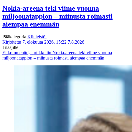
Nokia-areena teki viime vuonna
miljoonatappion – miinusta roimasti
aiempaa enemmän
Pääkategoria
Kiinteistöt
Kirjoitettu 7. elokuuta 2026, 15:22
7.8.2026
Tilaajille
Ei kommentteja
artikkeliin Nokia-areena teki viime vuonna
miljoonatappion – miinusta roimasti aiempaa enemmän