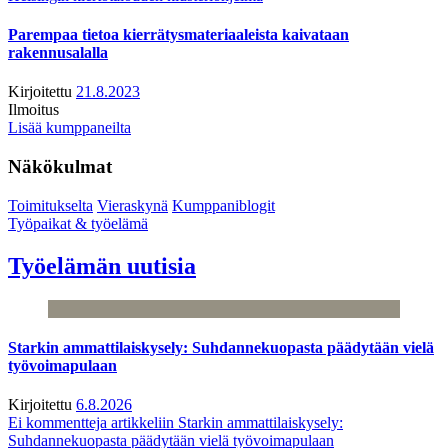
Parempaa tietoa kierrätysmateriaaleista kaivataan
rakennusalalla
Kirjoitettu
21.8.2023
Ilmoitus
Lisää kumppaneilta
Näkökulmat
Toimitukselta
Vieraskynä
Kumppaniblogit
Työpaikat & työelämä
Työelämän uutisia
Starkin ammattilaiskysely: Suhdannekuopasta päädytään vielä
työvoimapulaan
Kirjoitettu
6.8.2026
Ei kommentteja
artikkeliin Starkin ammattilaiskysely:
Suhdannekuopasta päädytään vielä työvoimapulaan