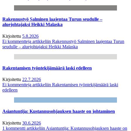
Rakennustyö Salminen laajentaa Turun seudulle –
aluejohtajaksi Heikki Malaska
Kirjoitettu
5.8.2026
Ei kommentteja
artikkeliin Rakennustyö Salminen laajentaa Turun
seudulle – aluejohtajaksi Heikki Malaska
Rakentamisen työntekijämäärä laski edelleen
Kirjoitettu
22.7.2026
Ei kommentteja
artikkeliin Rakentamisen työntekijämäärä laski
edelleen
Asiantuntija: Kustannusohjauksen haaste on johtaminen
Kirjoitettu
30.6.2026
1 kommentti
artikkeliin Asiantuntija: Kustannusohjauksen haaste on