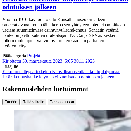
odotuksen jälkeen
Vuonna 1916 käyttöön otettu Kansallismuseo on jälleen
saneerattavana, mutta tällä kertaa sen yhteyteen toteutetaan pitkään
useissa suunnitelmissa esiintynyt lisärakennus. Senaatin vetämä
hanke on jaettu kahden urakoitsijan, NCC:n ja SRV:n, kesken,
jolloin molempien vahvin osaaminen saadaan parhaiten
hyödynnettyä.
Pääkategoria
Projektit
Kirjoitettu 30. marraskuuta 2023, 6:05
30.11.2023
Tilaajille
Ei kommentteja
artikkeliin Kansallismuseolla alkoi tuplatyömaa:
Lisärakennushanke käynnistyi vuosisadan odotuksen jälkeen
Rakennuslehden luetuimmat
Tänään
Tällä viikolla
Tässä kuussa