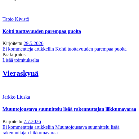
Tapio Kivistö
Kohti tuottavuuden parempaa puolta
Kirjoitettu
29.5.2026
Ei kommentteja
artikkeliin Kohti tuottavuuden parempaa puolta
Pääkirjoitus
Lisää toimitukselta
Vieraskynä
Jarkko Liuska
Muuntojoustava suunnittelu lisää rakennuttajan liikkumavaraa
Kirjoitettu
7.7.2026
Ei kommentteja
artikkeliin Muuntojoustava suunnittelu lisää
rakennuttajan liikkumavaraa