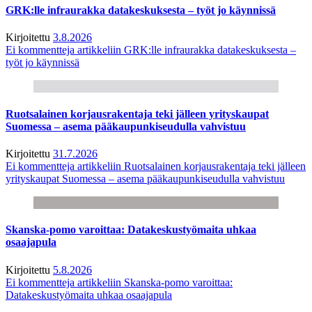
GRK:lle infraurakka datakeskuksesta – työt jo käynnissä
Kirjoitettu
3.8.2026
Ei kommentteja
artikkeliin GRK:lle infraurakka datakeskuksesta –
työt jo käynnissä
Ruotsalainen korjausrakentaja teki jälleen yrityskaupat
Suomessa – asema pääkaupunkiseudulla vahvistuu
Kirjoitettu
31.7.2026
Ei kommentteja
artikkeliin Ruotsalainen korjausrakentaja teki jälleen
yrityskaupat Suomessa – asema pääkaupunkiseudulla vahvistuu
Skanska-pomo varoittaa: Datakeskustyömaita uhkaa
osaajapula
Kirjoitettu
5.8.2026
Ei kommentteja
artikkeliin Skanska-pomo varoittaa:
Datakeskustyömaita uhkaa osaajapula