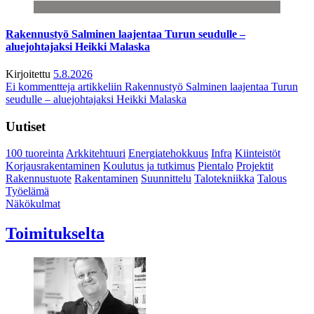
Rakennustyö Salminen laajentaa Turun seudulle –
aluejohtajaksi Heikki Malaska
Kirjoitettu
5.8.2026
Ei kommentteja
artikkeliin Rakennustyö Salminen laajentaa Turun
seudulle – aluejohtajaksi Heikki Malaska
Uutiset
100 tuoreinta
Arkkitehtuuri
Energiatehokkuus
Infra
Kiinteistöt
Korjausrakentaminen
Koulutus ja tutkimus
Pientalo
Projektit
Rakennustuote
Rakentaminen
Suunnittelu
Talotekniikka
Talous
Työelämä
Näkökulmat
Toimitukselta