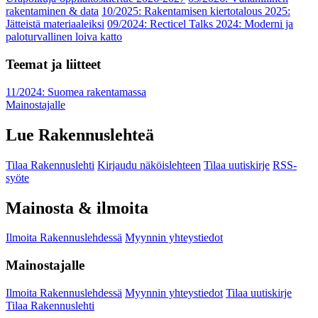
rakentaminen & data
10/2025: Rakentamisen kiertotalous 2025:
Jätteistä materiaaleiksi
09/2024: Recticel Talks 2024: Moderni ja
paloturvallinen loiva katto
Teemat ja liitteet
11/2024: Suomea rakentamassa
Mainostajalle
Lue Rakennuslehteä
Tilaa Rakennuslehti
Kirjaudu näköislehteen
Tilaa uutiskirje
RSS-
syöte
Mainosta & ilmoita
Ilmoita Rakennuslehdessä
Myynnin yhteystiedot
Mainostajalle
Ilmoita Rakennuslehdessä
Myynnin yhteystiedot
Tilaa uutiskirje
Tilaa Rakennuslehti