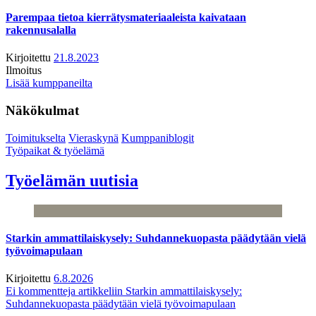
Parempaa tietoa kierrätysmateriaaleista kaivataan
rakennusalalla
Kirjoitettu
21.8.2023
Ilmoitus
Lisää kumppaneilta
Näkökulmat
Toimitukselta
Vieraskynä
Kumppaniblogit
Työpaikat & työelämä
Työelämän uutisia
Starkin ammattilaiskysely: Suhdannekuopasta päädytään vielä
työvoimapulaan
Kirjoitettu
6.8.2026
Ei kommentteja
artikkeliin Starkin ammattilaiskysely:
Suhdannekuopasta päädytään vielä työvoimapulaan