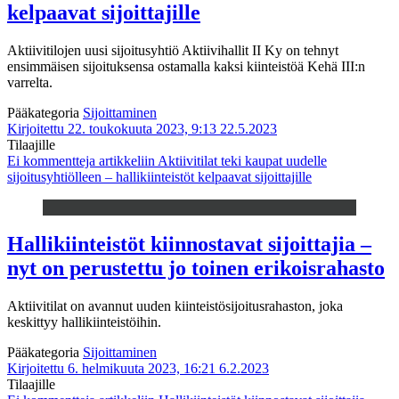
kelpaavat sijoittajille
Aktiivitilojen uusi sijoitusyhtiö Aktiivihallit II Ky on tehnyt
ensimmäisen sijoituksensa ostamalla kaksi kiinteistöä Kehä III:n
varrelta.
Pääkategoria
Sijoittaminen
Kirjoitettu 22. toukokuuta 2023, 9:13
22.5.2023
Tilaajille
Ei kommentteja
artikkeliin Aktiivitilat teki kaupat uudelle
sijoitusyhtiölleen – hallikiinteistöt kelpaavat sijoittajille
Hallikiinteistöt kiinnostavat sijoittajia –
nyt on perustettu jo toinen erikoisrahasto
Aktiivitilat on avannut uuden kiinteistösijoitusrahaston, joka
keskittyy hallikiinteistöihin.
Pääkategoria
Sijoittaminen
Kirjoitettu 6. helmikuuta 2023, 16:21
6.2.2023
Tilaajille