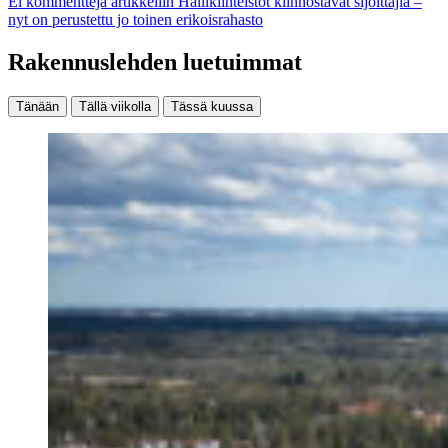
Ei kommentteja
artikkeliin Hallikiinteistöt kiinnostavat sijoittajia –
nyt on perustettu jo toinen erikoisrahasto
Rakennuslehden luetuimmat
Tänään
Tällä viikolla
Tässä kuussa