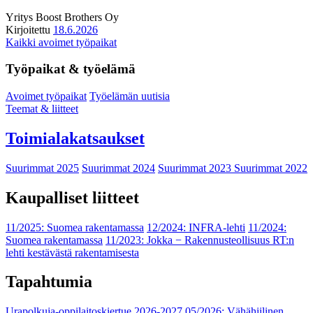
Yritys
Boost Brothers Oy
Kirjoitettu
18.6.2026
Kaikki avoimet työpaikat
Työpaikat & työelämä
Avoimet työpaikat
Työelämän uutisia
Teemat & liitteet
Toimialakatsaukset
Suurimmat 2025
Suurimmat 2024
Suurimmat 2023
Suurimmat 2022
Kaupalliset liitteet
11/2025: Suomea rakentamassa
12/2024: INFRA-lehti
11/2024:
Suomea rakentamassa
11/2023: Jokka − Rakennusteollisuus RT:n
lehti kestävästä rakentamisesta
Tapahtumia
Urapolkuja-oppilaitoskiertue 2026-2027
05/2026: Vähähiilinen