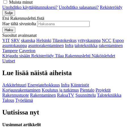
Muista minut
Unohditko käyttäjätunnuksesi?
Unohditko salasanasi?
Rekisteröidy
Sulje
Etsi Rakennuslehti.fistä
Hae tältä sivustolta
Haku
Suositut avainsanat
YIT
SRV
skanska
Helsinki
Tilastokeskus
yrityskauppa
NCC
Espoo
asuntokauppa
asuntorakentaminen
Infra
talotekniikka
rakentaminen
Tampere
Caverion
Kirjaudu sisään
Rekisteröidy
Tilaa Rakennuslehti
Näköislehdet
Uutiset
Lue lisää näistä aiheista
Arkkitehtuuri
Energiatehokkuus
Infra
Kiinteistöt
Korjausrakentaminen
Koulutus ja tutkimus
Pientalo
Projektit
Rakennustuote
Rakentaminen
RaksaTV
Suunnittelu
Talotekniikka
Talous
Työelämä
Uutisissa nyt
Uusimmat artikkelit