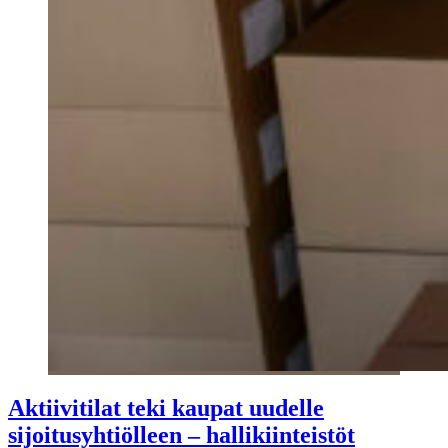
Aktiivitilat teki kaupat uudelle
sijoitusyhtiölleen – hallikiinteistöt