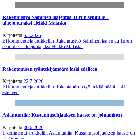
Rakennustyö Salminen laajentaa Turun seudulle –
aluejohtajaksi Heikki Malaska
Kirjoitettu
5.8.2026
Ei kommentteja
artikkeliin Rakennustyö Salminen laajentaa Turun
seudulle – aluejohtajaksi Heikki Malaska
Rakentamisen työntekijämäärä laski edelleen
Kirjoitettu
22.7.2026
Ei kommentteja
artikkeliin Rakentamisen työntekijämäärä laski
edelleen
Asiantuntija: Kustannusohjauksen haaste on johtaminen
Kirjoitettu
30.6.2026
1 kommentti
artikkeliin Asiantuntija: Kustannusohjauksen haaste on
johtaminen