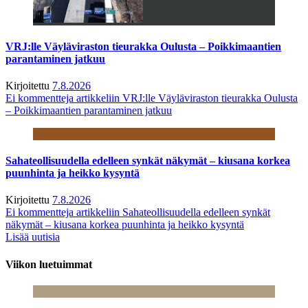
VRJ:lle Väyläviraston tieurakka Oulusta – Poikkimaantien
parantaminen jatkuu
Kirjoitettu
7.8.2026
Ei kommentteja
artikkeliin VRJ:lle Väyläviraston tieurakka Oulusta
– Poikkimaantien parantaminen jatkuu
Sahateollisuudella edelleen synkät näkymät – kiusana korkea
puunhinta ja heikko kysyntä
Kirjoitettu
7.8.2026
Ei kommentteja
artikkeliin Sahateollisuudella edelleen synkät
näkymät – kiusana korkea puunhinta ja heikko kysyntä
Lisää uutisia
Viikon luetuimmat