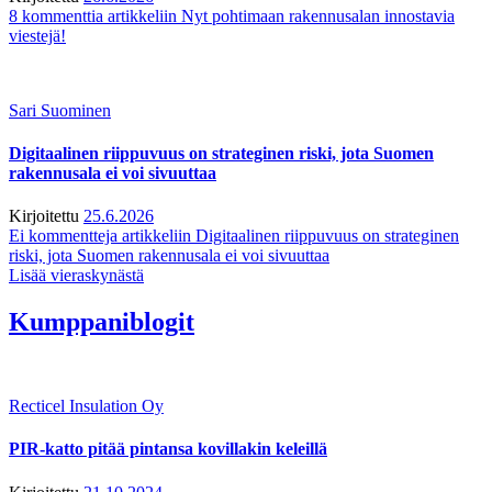
8 kommenttia
artikkeliin Nyt pohtimaan rakennusalan innostavia
viestejä!
Sari Suominen
Digitaalinen riippuvuus on strateginen riski, jota Suomen
rakennusala ei voi sivuuttaa
Kirjoitettu
25.6.2026
Ei kommentteja
artikkeliin Digitaalinen riippuvuus on strateginen
riski, jota Suomen rakennusala ei voi sivuuttaa
Lisää vieraskynästä
Kumppaniblogit
Recticel Insulation Oy
PIR-katto pitää pintansa kovillakin keleillä