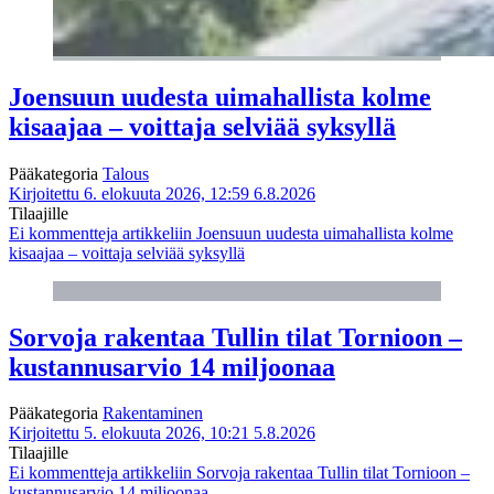
Joensuun uudesta uimahallista kolme
kisaajaa – voittaja selviää syksyllä
Pääkategoria
Talous
Kirjoitettu 6. elokuuta 2026, 12:59
6.8.2026
Tilaajille
Ei kommentteja
artikkeliin Joensuun uudesta uimahallista kolme
kisaajaa – voittaja selviää syksyllä
Sorvoja rakentaa Tullin tilat Tornioon –
kustannusarvio 14 miljoonaa
Pääkategoria
Rakentaminen
Kirjoitettu 5. elokuuta 2026, 10:21
5.8.2026
Tilaajille
Ei kommentteja
artikkeliin Sorvoja rakentaa Tullin tilat Tornioon –
kustannusarvio 14 miljoonaa