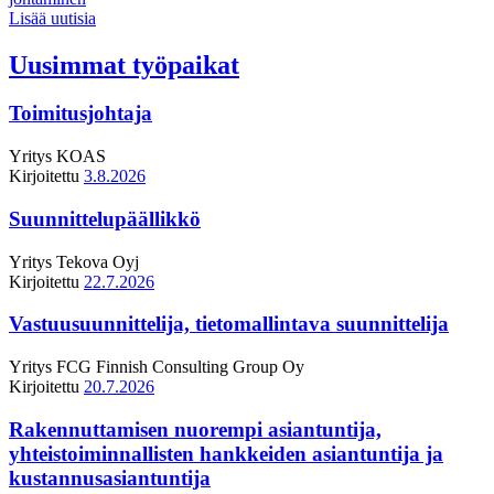
Lisää uutisia
Uusimmat työpaikat
Toimitusjohtaja
Yritys
KOAS
Kirjoitettu
3.8.2026
Suunnittelupäällikkö
Yritys
Tekova Oyj
Kirjoitettu
22.7.2026
Vastuusuunnittelija, tietomallintava suunnittelija
Yritys
FCG Finnish Consulting Group Oy
Kirjoitettu
20.7.2026
Rakennuttamisen nuorempi asiantuntija,
yhteistoiminnallisten hankkeiden asiantuntija ja
kustannusasiantuntija