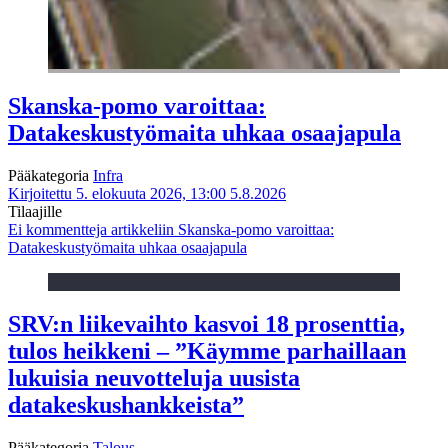
Skanska-pomo varoittaa:
Datakeskustyömaita uhkaa osaajapula
Pääkategoria
Infra
Kirjoitettu 5. elokuuta 2026, 13:00
5.8.2026
Tilaajille
Ei kommentteja
artikkeliin Skanska-pomo varoittaa:
Datakeskustyömaita uhkaa osaajapula
SRV:n liikevaihto kasvoi 18 prosenttia,
tulos heikkeni – ”Käymme parhaillaan
lukuisia neuvotteluja uusista
datakeskushankkeista”
Pääkategoria
Talous