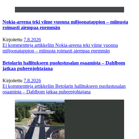
Nokia-areena teki viime vuonna miljoonatappion – miinusta
roimasti aiempaa enemmän
Kirjoitettu
7.8.2026
Ei kommentteja
artikkeliin Nokia-areena teki viime vuonna
miljoonatappion – miinusta roimasti aiempaa enemmän
Betolarin hallitukseen puolustusalan osaamista – Dahlbom
jatkaa puheenjohtajana
Kirjoitettu
7.8.2026
Ei kommentteja
artikkeliin Betolarin hallitukseen puolustusalan
osaamista – Dahlbom jatkaa puheenjohtajana