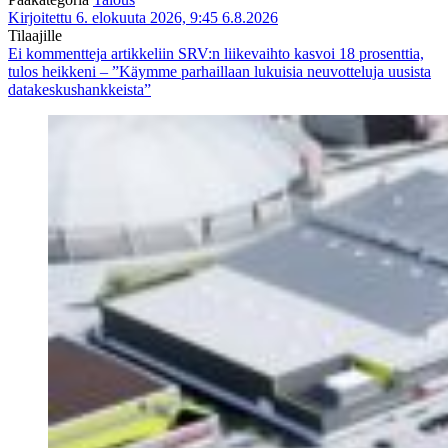
Kirjoitettu 6. elokuuta 2026, 9:45
6.8.2026
Tilaajille
Ei kommentteja
artikkeliin SRV:n liikevaihto kasvoi 18 prosenttia,
tulos heikkeni – ”Käymme parhaillaan lukuisia neuvotteluja uusista
datakeskushankkeista”