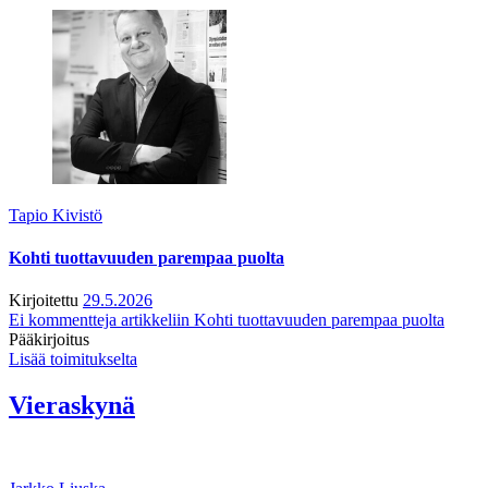
Tapio Kivistö
Kohti tuottavuuden parempaa puolta
Kirjoitettu
29.5.2026
Ei kommentteja
artikkeliin Kohti tuottavuuden parempaa puolta
Pääkirjoitus
Lisää toimitukselta
Vieraskynä