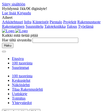
Siirry sisältöön
Hyödynnä 1kk/0€ diginäyte!
Lue lisää
Kirjaudu
Aiheet
Arkkitehtuuri
Infra
Kiinteistöt
Pientalo
Projektit
Rakennustuote
Rakentaminen
Suunnittelu
Talotekniikka
Talous
Työelämä
Kaikki mitä tietää pitää
Hae tältä sivustolta
Haku
Etusivu
100 tuoreinta
Suurimmat
100 tuoreinta
Keskustelut
Näköislehti
Tilaa Rakennuslehti
Uutiskirje
Toimitus
Yhteystiedot