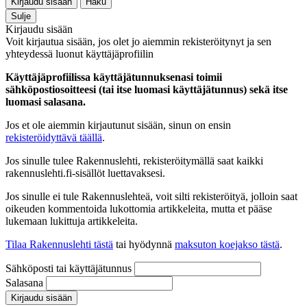
Kirjaudu sisään
Haku
Sulje
Kirjaudu sisään
Voit kirjautua sisään, jos olet jo aiemmin rekisteröitynyt ja sen
yhteydessä luonut käyttäjäprofiilin
Käyttäjäprofiilissa käyttäjätunnuksenasi toimii
sähköpostiosoitteesi (tai itse luomasi käyttäjätunnus) sekä itse
luomasi salasana.
Jos et ole aiemmin kirjautunut sisään, sinun on ensin
rekisteröidyttävä täällä
.
Jos sinulle tulee Rakennuslehti, rekisteröitymällä saat kaikki
rakennuslehti.fi-sisällöt luettavaksesi.
Jos sinulle ei tule Rakennuslehteä, voit silti rekisteröityä, jolloin saat
oikeuden kommentoida lukottomia artikkeleita, mutta et pääse
lukemaan lukittuja artikkeleita.
Tilaa Rakennuslehti tästä
tai hyödynnä
maksuton koejakso tästä
.
Sähköposti tai käyttäjätunnus
Salasana
Kirjaudu sisään