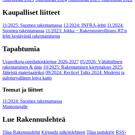
Kaupalliset liitteet
11/2025: Suomea rakentamassa
12/2024: INFRA-lehti
11/2024:
Suomea rakentamassa
11/2023: Jokka − Rakennusteollisuus RT:n
lehti kestävästä rakentamisesta
Tapahtumia
Urapolkuja-oppilaitoskiertue 2026-2027
05/2026: Vähähiilinen
rakentaminen & data
10/2025: Rakentamisen kiertotalous 2025:
Jätteistä materiaaleiksi
09/2024: Recticel Talks 2024: Moderni ja
paloturvallinen loiva katto
Teemat ja liitteet
11/2024: Suomea rakentamassa
Mainostajalle
Lue Rakennuslehteä
Tilaa Rakennuslehti
Kirjaudu näköislehteen
Tilaa uutiskirje
RSS-