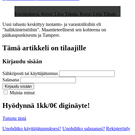
Kuvituskuva. Kuva: Liisa Takala. Kuva: Liisa Takala
Uusi rahasto keskittyy tuotanto- ja varastotiloihin eli
"hallikiinteistöihin". Maantieteellisesti sen kohteena on
pääkaupunkiseutu ja Tampere.
Tämä artikkeli on tilaajille
Kirjaudu sisään
Sähköposti tai käyttäjätunnus
Salasana
Kirjaudu sisään
Muista minut
Hyödynnä 1kk/0€ diginäyte!
Tutustu tästä
Unohditko käyttäjätunnuksesi?
Unohditko salasanasi?
Rekisteröidy