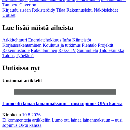
Tampere
Caverion
Kirjaudu sisään
Rekisteröidy
Tilaa Rakennuslehti
Näköislehdet
Uutiset
Lue lisää näistä aiheista
Arkkitehtuuri
Energiatehokkuus
Infra
Kiinteistöt
Korjausrakentaminen
Koulutus ja tutkimus
Pientalo
Projektit
Rakennustuote
Rakentaminen
RaksaTV
Suunnittelu
Talotekniikka
Talous
Työelämä
Uutisissa nyt
Uusimmat artikkelit
Lumo otti lainaa lainanmaksuun – uusi sopimus OP:n kanssa
Kirjoitettu
10.8.2026
Ei kommentteja
artikkeliin Lumo otti lainaa lainanmaksuun – uusi
sopimus OP:n kanssa