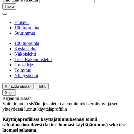
Haku
Etusivu
100 tuoreinta
Suurimmat
100 tuoreinta
Keskustelut
Näköislehti
Tilaa Rakennuslehti
Uutiskirje
Toimitus
Yhteystiedot
Kirjaudu sisään
Haku
Sulje
Kirjaudu sisään
Voit kirjautua sisään, jos olet jo aiemmin rekisteröitynyt ja sen
yhteydessä luonut käyttäjäprofiilin
Käyttäjäprofiilissa käyttäjätunnuksenasi toimii
sähköpostiosoitteesi (tai itse luomasi käyttäjätunnus) sekä itse
luomasi salasana.