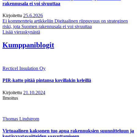
rakennusala ei voi sivuuttaa
Kirjoitettu
25.6.2026
Ei kommentteja
artikkeliin Digitaalinen riippuvuus on strateginen
riski, jota Suomen rakennusala ei voi sivuuttaa
Lisää vieraskynästä
Kumppaniblogit
Recticel Insulation Oy
PIR-katto pitää pintansa kovillakin keleillä
Kirjoitettu
21.10.2024
Ilmoitus
Thomas Lindstrom
Virtuaalinen kaksonen tuo apua rakennuksien suunnitteluun ja
kestävyystavoitteiden saavuttamiseen