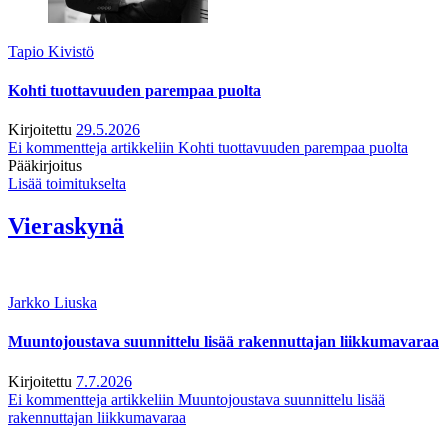
Tapio Kivistö
Kohti tuottavuuden parempaa puolta
Kirjoitettu
29.5.2026
Ei kommentteja
artikkeliin Kohti tuottavuuden parempaa puolta
Pääkirjoitus
Lisää toimitukselta
Vieraskynä
Jarkko Liuska
Muuntojoustava suunnittelu lisää rakennuttajan liikkumavaraa
Kirjoitettu
7.7.2026
Ei kommentteja
artikkeliin Muuntojoustava suunnittelu lisää
rakennuttajan liikkumavaraa