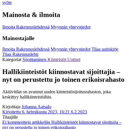
syöte
Mainosta & ilmoita
Ilmoita Rakennuslehdessä
Myynnin yhteystiedot
Mainostajalle
Ilmoita Rakennuslehdessä
Myynnin yhteystiedot
Tilaa uutiskirje
Tilaa Rakennuslehti
Kategoriat
Sijoittaminen
Kiinteistöt
Uutiset
Hallikiinteistöt kiinnostavat sijoittajia –
nyt on perustettu jo toinen erikoisrahasto
Aktiivitilat on avannut uuden kiinteistösijoitusrahaston, joka
keskittyy hallikiinteistöihin.
Kirjoittaja
Johanna Aatsalo
Kirjoitettu 6. helmikuuta 2023, 16:21
6.2.2023
Tilaajille
Ei kommentteja
artikkeliin Hallikiinteistöt kiinnostavat sijoittajia –
nyt on perustettu jo toinen erikoisrahasto