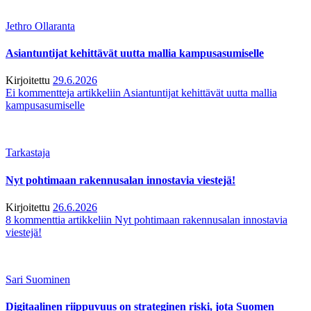
Jethro Ollaranta
Asiantuntijat kehittävät uutta mallia kampusasumiselle
Kirjoitettu
29.6.2026
Ei kommentteja
artikkeliin Asiantuntijat kehittävät uutta mallia
kampusasumiselle
Tarkastaja
Nyt pohtimaan rakennusalan innostavia viestejä!
Kirjoitettu
26.6.2026
8 kommenttia
artikkeliin Nyt pohtimaan rakennusalan innostavia
viestejä!
Sari Suominen
Digitaalinen riippuvuus on strateginen riski, jota Suomen