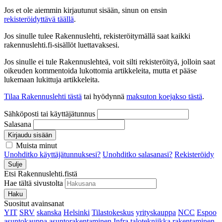
Jos et ole aiemmin kirjautunut sisään, sinun on ensin
rekisteröidyttävä täällä
.
Jos sinulle tulee Rakennuslehti, rekisteröitymällä saat kaikki
rakennuslehti.fi-sisällöt luettavaksesi.
Jos sinulle ei tule Rakennuslehteä, voit silti rekisteröityä, jolloin saat
oikeuden kommentoida lukottomia artikkeleita, mutta et pääse
lukemaan lukittuja artikkeleita.
Tilaa Rakennuslehti tästä
tai hyödynnä
maksuton koejakso tästä
.
Sähköposti tai käyttäjätunnus
Salasana
Kirjaudu sisään
Muista minut
Unohditko käyttäjätunnuksesi?
Unohditko salasanasi?
Rekisteröidy
Sulje
Etsi Rakennuslehti.fistä
Hae tältä sivustolta
Haku
Suositut avainsanat
YIT
SRV
skanska
Helsinki
Tilastokeskus
yrityskauppa
NCC
Espoo
asuntokauppa
asuntorakentaminen
Infra
talotekniikka
rakentaminen