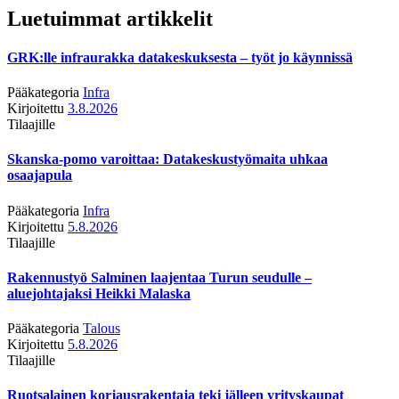
Luetuimmat artikkelit
GRK:lle infraurakka datakeskuksesta – työt jo käynnissä
Pääkategoria
Infra
Kirjoitettu
3.8.2026
Tilaajille
Skanska-pomo varoittaa: Datakeskustyömaita uhkaa
osaajapula
Pääkategoria
Infra
Kirjoitettu
5.8.2026
Tilaajille
Rakennustyö Salminen laajentaa Turun seudulle –
aluejohtajaksi Heikki Malaska
Pääkategoria
Talous
Kirjoitettu
5.8.2026
Tilaajille
Ruotsalainen korjausrakentaja teki jälleen yrityskaupat