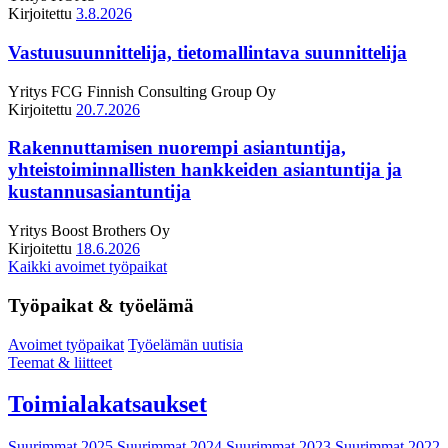
Kirjoitettu
3.8.2026
Vastuusuunnittelija, tietomallintava suunnittelija
Yritys
FCG Finnish Consulting Group Oy
Kirjoitettu
20.7.2026
Rakennuttamisen nuorempi asiantuntija,
yhteistoiminnallisten hankkeiden asiantuntija ja
kustannusasiantuntija
Yritys
Boost Brothers Oy
Kirjoitettu
18.6.2026
Kaikki avoimet työpaikat
Työpaikat & työelämä
Avoimet työpaikat
Työelämän uutisia
Teemat & liitteet
Toimialakatsaukset
Suurimmat 2025
Suurimmat 2024
Suurimmat 2023
Suurimmat 2022