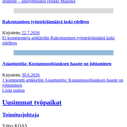
seudulle – aluejohtajaksi Heikki Malaska
Rakentamisen työntekijämäärä laski edelleen
Kirjoitettu
22.7.2026
Ei kommentteja
artikkeliin Rakentamisen työntekijämäärä laski
edelleen
Asiantuntija: Kustannusohjauksen haaste on johtaminen
Kirjoitettu
30.6.2026
1 kommentti
artikkeliin Asiantuntija: Kustannusohjauksen haaste on
johtaminen
Lisää uutisia
Uusimmat työpaikat
Toimitusjohtaja
Yritys
KOAS