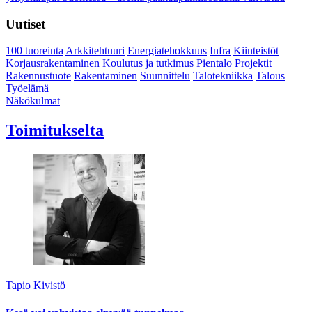
Uutiset
100 tuoreinta
Arkkitehtuuri
Energiatehokkuus
Infra
Kiinteistöt
Korjausrakentaminen
Koulutus ja tutkimus
Pientalo
Projektit
Rakennustuote
Rakentaminen
Suunnittelu
Talotekniikka
Talous
Työelämä
Näkökulmat
Toimitukselta
Tapio Kivistö