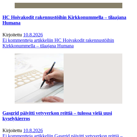
HC Hoivakodit rakennustöihin Kirkkonummella – tilaajana
Humana
Kirjoitettu
10.8.2026
Ei kommentteja
artikkeliin HC Hoivakodit rakennustöihin
Kirkkonummella – tilaajana Humana
Gasgrid päivitti vetyverkon reittiä – tulossa vielä uusi
kyselykierros
Kirjoitettu
10.8.2026
Ei kommentteja
artikkeliin Gasgrid päivitti vetyverkon reittiä –