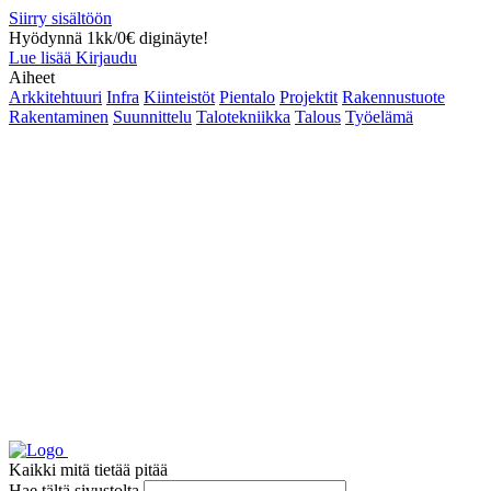
Siirry sisältöön
Hyödynnä 1kk/0€ diginäyte!
Lue lisää
Kirjaudu
Aiheet
Arkkitehtuuri
Infra
Kiinteistöt
Pientalo
Projektit
Rakennustuote
Rakentaminen
Suunnittelu
Talotekniikka
Talous
Työelämä
Kaikki mitä tietää pitää
Hae tältä sivustolta