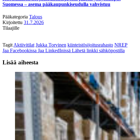
Suomessa – asema pääkaupunkiseudulla vahvistuu
Pääkategoria
Talous
Kirjoitettu
31.7.2026
Tilaajille
Tagit
Aktiivitilat
Jukka Torvinen
kiinteistösijoitusrahasto
NREP
Jaa Facebookissa
Jaa LinkedInissä
Lähetä linkki sähköpostilla
Lisää aiheesta