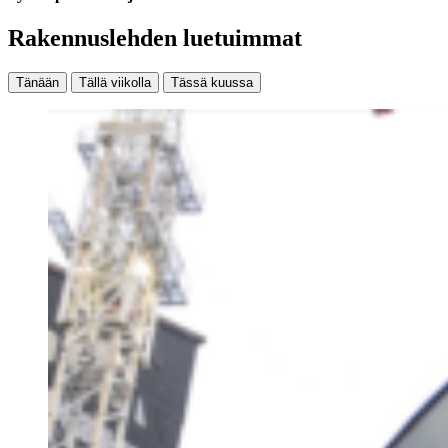
Rakennuslehden luetuimmat
Tänään
Tällä viikolla
Tässä kuussa