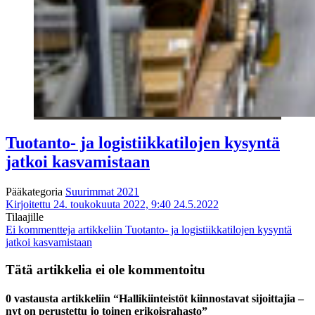
Tuotanto- ja logistiikkatilojen kysyntä
jatkoi kasvamistaan
Pääkategoria
Suurimmat 2021
Kirjoitettu 24. toukokuuta 2022, 9:40
24.5.2022
Tilaajille
Ei kommentteja
artikkeliin Tuotanto- ja logistiikkatilojen kysyntä
jatkoi kasvamistaan
Tätä artikkelia ei ole kommentoitu
0 vastausta artikkeliin “Hallikiinteistöt kiinnostavat sijoittajia –
nyt on perustettu jo toinen erikoisrahasto”