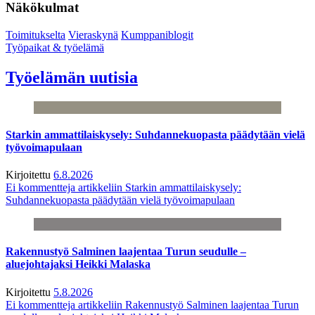
Näkökulmat
Toimitukselta
Vieraskynä
Kumppaniblogit
Työpaikat & työelämä
Työelämän uutisia
Starkin ammattilaiskysely: Suhdannekuopasta päädytään vielä
työvoimapulaan
Kirjoitettu
6.8.2026
Ei kommentteja
artikkeliin Starkin ammattilaiskysely:
Suhdannekuopasta päädytään vielä työvoimapulaan
Rakennustyö Salminen laajentaa Turun seudulle –
aluejohtajaksi Heikki Malaska
Kirjoitettu
5.8.2026
Ei kommentteja
artikkeliin Rakennustyö Salminen laajentaa Turun