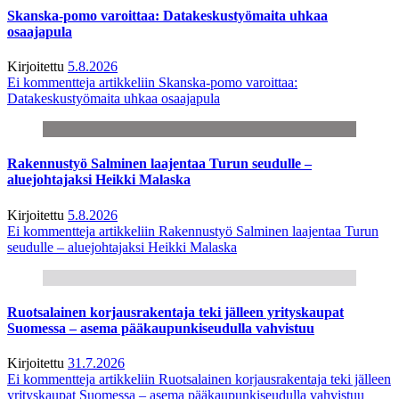
Skanska-pomo varoittaa: Datakeskustyömaita uhkaa
osaajapula
Kirjoitettu
5.8.2026
Ei kommentteja
artikkeliin Skanska-pomo varoittaa:
Datakeskustyömaita uhkaa osaajapula
Rakennustyö Salminen laajentaa Turun seudulle –
aluejohtajaksi Heikki Malaska
Kirjoitettu
5.8.2026
Ei kommentteja
artikkeliin Rakennustyö Salminen laajentaa Turun
seudulle – aluejohtajaksi Heikki Malaska
Ruotsalainen korjausrakentaja teki jälleen yrityskaupat
Suomessa – asema pääkaupunkiseudulla vahvistuu
Kirjoitettu
31.7.2026
Ei kommentteja
artikkeliin Ruotsalainen korjausrakentaja teki jälleen
yrityskaupat Suomessa – asema pääkaupunkiseudulla vahvistuu