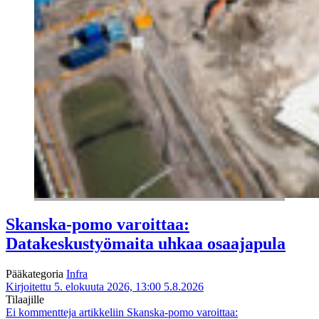
Skanska-pomo varoittaa:
Datakeskustyömaita uhkaa osaajapula
Pääkategoria
Infra
Kirjoitettu 5. elokuuta 2026, 13:00
5.8.2026
Tilaajille
Ei kommentteja
artikkeliin Skanska-pomo varoittaa: