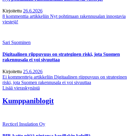
Kirjoitettu
26.6.2026
8 kommenttia
artikkeliin Nyt pohtimaan rakennusalan innostavia
viestejä!
Sari Suominen
Digitaalinen riippuvuus on strateginen riski, jota Suomen
rakennusala ei voi sivuuttaa
Kirjoitettu
25.6.2026
Ei kommentteja
artikkeliin Digitaalinen riippuvuus on strateginen
riski, jota Suomen rakennusala ei voi sivuuttaa
Lisää vieraskynästä
Kumppaniblogit
Recticel Insulation Oy
PIR-katto pitää pintansa kovillakin keleillä