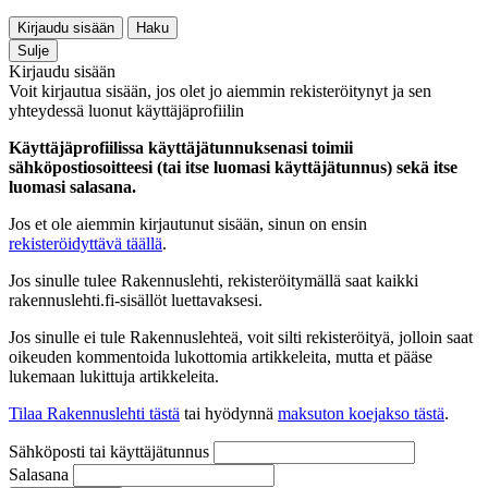
Kirjaudu sisään
Haku
Sulje
Kirjaudu sisään
Voit kirjautua sisään, jos olet jo aiemmin rekisteröitynyt ja sen
yhteydessä luonut käyttäjäprofiilin
Käyttäjäprofiilissa käyttäjätunnuksenasi toimii
sähköpostiosoitteesi (tai itse luomasi käyttäjätunnus) sekä itse
luomasi salasana.
Jos et ole aiemmin kirjautunut sisään, sinun on ensin
rekisteröidyttävä täällä
.
Jos sinulle tulee Rakennuslehti, rekisteröitymällä saat kaikki
rakennuslehti.fi-sisällöt luettavaksesi.
Jos sinulle ei tule Rakennuslehteä, voit silti rekisteröityä, jolloin saat
oikeuden kommentoida lukottomia artikkeleita, mutta et pääse
lukemaan lukittuja artikkeleita.
Tilaa Rakennuslehti tästä
tai hyödynnä
maksuton koejakso tästä
.
Sähköposti tai käyttäjätunnus
Salasana