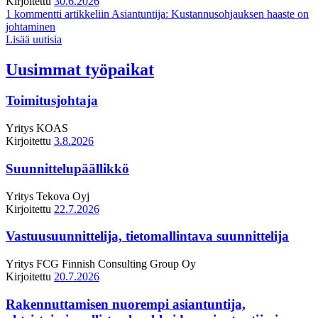
Kirjoitettu
30.6.2026
1 kommentti
artikkeliin Asiantuntija: Kustannusohjauksen haaste on
johtaminen
Lisää uutisia
Uusimmat työpaikat
Toimitusjohtaja
Yritys
KOAS
Kirjoitettu
3.8.2026
Suunnittelupäällikkö
Yritys
Tekova Oyj
Kirjoitettu
22.7.2026
Vastuusuunnittelija, tietomallintava suunnittelija
Yritys
FCG Finnish Consulting Group Oy
Kirjoitettu
20.7.2026
Rakennuttamisen nuorempi asiantuntija,