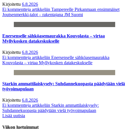
Kirjoitettu
6.8.2026
Ei kommentteja
artikkeliin Tampereelle Pirkanmaan ensimmäiset
Joutsenmerkki-talot – rakentajana JM Suomi
Enersenselle sähköasemaurakka Kouvolasta – virtaa
Myllykosken datakeskukselle
Kirjoitettu
6.8.2026
Ei kommentteja
artikkeliin Enersenselle sähköasemaurakka
Kouvolasta – virtaa Myllykosken datakeskukselle
Starkin ammattilaiskysely: Suhdannekuopasta päädytään vielä
työvoimapulaan
Kirjoitettu
6.8.2026
Ei kommentteja
artikkeliin Starkin ammattilaiskysely:
Suhdannekuopasta päädytään vielä työvoimapulaan
Lisää uutisia
Viikon luetuimmat