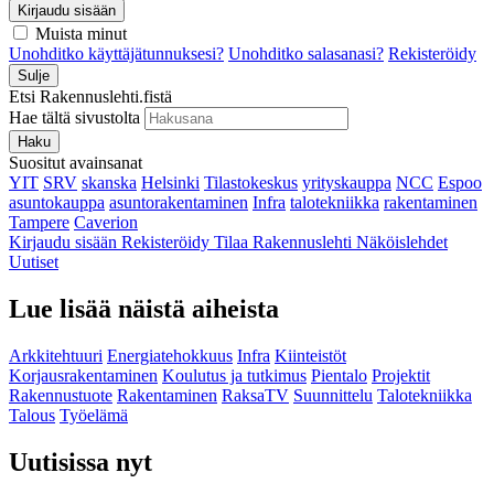
Kirjaudu sisään
Muista minut
Unohditko käyttäjätunnuksesi?
Unohditko salasanasi?
Rekisteröidy
Sulje
Etsi Rakennuslehti.fistä
Hae tältä sivustolta
Haku
Suositut avainsanat
YIT
SRV
skanska
Helsinki
Tilastokeskus
yrityskauppa
NCC
Espoo
asuntokauppa
asuntorakentaminen
Infra
talotekniikka
rakentaminen
Tampere
Caverion
Kirjaudu sisään
Rekisteröidy
Tilaa Rakennuslehti
Näköislehdet
Uutiset
Lue lisää näistä aiheista
Arkkitehtuuri
Energiatehokkuus
Infra
Kiinteistöt
Korjausrakentaminen
Koulutus ja tutkimus
Pientalo
Projektit
Rakennustuote
Rakentaminen
RaksaTV
Suunnittelu
Talotekniikka
Talous
Työelämä
Uutisissa nyt