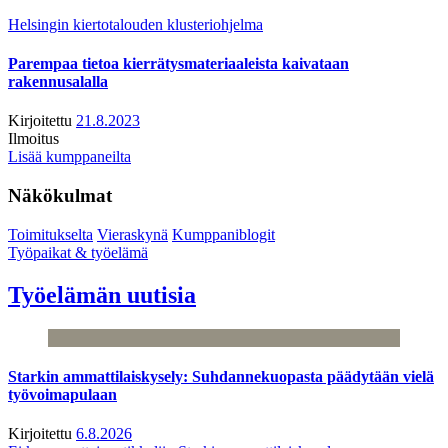
Helsingin kiertotalouden klusteriohjelma
Parempaa tietoa kierrätysmateriaaleista kaivataan
rakennusalalla
Kirjoitettu
21.8.2023
Ilmoitus
Lisää kumppaneilta
Näkökulmat
Toimitukselta
Vieraskynä
Kumppaniblogit
Työpaikat & työelämä
Työelämän uutisia
Starkin ammattilaiskysely: Suhdannekuopasta päädytään vielä
työvoimapulaan
Kirjoitettu
6.8.2026