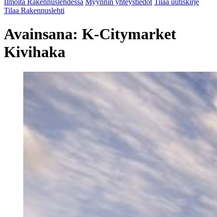
Ilmoita Rakennuslehdessä
Myynnin yhteystiedot
Tilaa uutiskirje
Tilaa Rakennuslehti
Avainsana:
K-Citymarket
Kivihaka