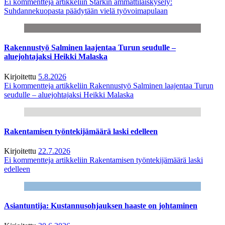
Ei kommentteja
artikkeliin Starkin ammattilaiskysely:
Suhdannekuopasta päädytään vielä työvoimapulaan
Rakennustyö Salminen laajentaa Turun seudulle –
aluejohtajaksi Heikki Malaska
Kirjoitettu
5.8.2026
Ei kommentteja
artikkeliin Rakennustyö Salminen laajentaa Turun
seudulle – aluejohtajaksi Heikki Malaska
Rakentamisen työntekijämäärä laski edelleen
Kirjoitettu
22.7.2026
Ei kommentteja
artikkeliin Rakentamisen työntekijämäärä laski
edelleen
Asiantuntija: Kustannusohjauksen haaste on johtaminen