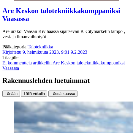
Are Keskon talotekniikkakumppaniksi
Vaasassa
Are urakoi Vaasan Kivihaassa sijaitsevan K-Citymarketin lämpö-,
vesi- ja ilmanvaihtotyöt.
Pääkategoria
Talotekniikka
Kirjoitettu 9. helmikuuta 2023, 9:01
9.2.2023
Tilaajille
Ei kommentteja
artikkeliin Are Keskon talotekniikkakumppaniksi
Vaasassa
Rakennuslehden luetuimmat
Tänään
Tällä viikolla
Tässä kuussa