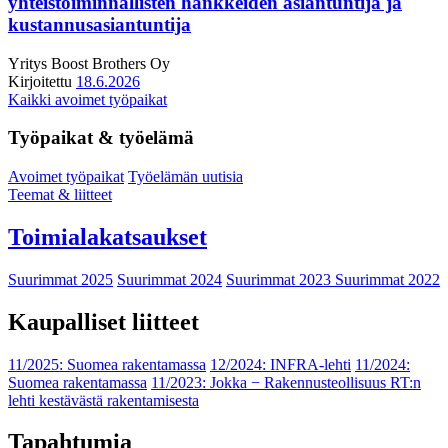
yhteistoiminnallisten hankkeiden asiantuntija ja
kustannusasiantuntija
Yritys
Boost Brothers Oy
Kirjoitettu
18.6.2026
Kaikki avoimet työpaikat
Työpaikat & työelämä
Avoimet työpaikat
Työelämän uutisia
Teemat & liitteet
Toimialakatsaukset
Suurimmat 2025
Suurimmat 2024
Suurimmat 2023
Suurimmat 2022
Kaupalliset liitteet
11/2025: Suomea rakentamassa
12/2024: INFRA-lehti
11/2024:
Suomea rakentamassa
11/2023: Jokka − Rakennusteollisuus RT:n
lehti kestävästä rakentamisesta
Tapahtumia