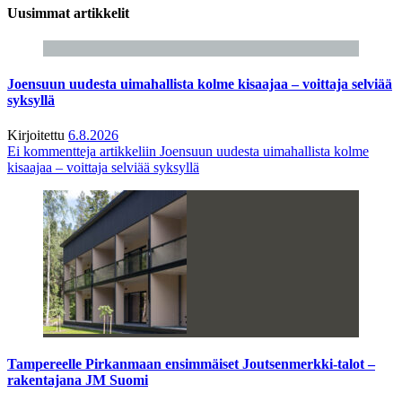
Uusimmat artikkelit
Joensuun uudesta uimahallista kolme kisaajaa – voittaja selviää
syksyllä
Kirjoitettu
6.8.2026
Ei kommentteja
artikkeliin Joensuun uudesta uimahallista kolme
kisaajaa – voittaja selviää syksyllä
Tampereelle Pirkanmaan ensimmäiset Joutsenmerkki-talot –
rakentajana JM Suomi