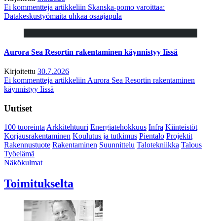
Ei kommentteja
artikkeliin Skanska-pomo varoittaa:
Datakeskustyömaita uhkaa osaajapula
Aurora Sea Resortin rakentaminen käynnistyy Iissä
Kirjoitettu
30.7.2026
Ei kommentteja
artikkeliin Aurora Sea Resortin rakentaminen
käynnistyy Iissä
Uutiset
100 tuoreinta
Arkkitehtuuri
Energiatehokkuus
Infra
Kiinteistöt
Korjausrakentaminen
Koulutus ja tutkimus
Pientalo
Projektit
Rakennustuote
Rakentaminen
Suunnittelu
Talotekniikka
Talous
Työelämä
Näkökulmat
Toimitukselta