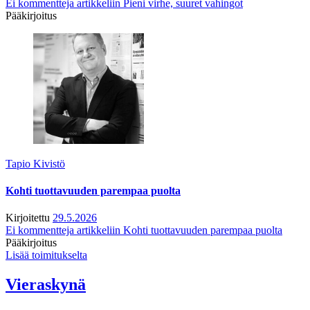
Ei kommentteja
artikkeliin Pieni virhe, suuret vahingot
Pääkirjoitus
Tapio Kivistö
Kohti tuottavuuden parempaa puolta
Kirjoitettu
29.5.2026
Ei kommentteja
artikkeliin Kohti tuottavuuden parempaa puolta
Pääkirjoitus
Lisää toimitukselta
Vieraskynä