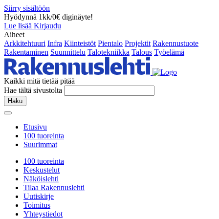
Siirry sisältöön
Hyödynnä 1kk/0€ diginäyte!
Lue lisää
Kirjaudu
Aiheet
Arkkitehtuuri
Infra
Kiinteistöt
Pientalo
Projektit
Rakennustuote
Rakentaminen
Suunnittelu
Talotekniikka
Talous
Työelämä
Kaikki mitä tietää pitää
Hae tältä sivustolta
Haku
Etusivu
100 tuoreinta
Suurimmat
100 tuoreinta
Keskustelut
Näköislehti
Tilaa Rakennuslehti
Uutiskirje
Toimitus
Yhteystiedot