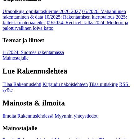
Urapolkuja-oppilaitoskiertue 2026-2027
05/2026: Vähähiilinen
rakentaminen & data
10/2025: Rakentamisen kiertotalous 2025:
Jätteistä materiaaleiksi
09/2024: Recticel Talks 2024: Moderni ja
paloturvallinen loiva katto
Teemat ja liitteet
11/2024: Suomea rakentamassa
Mainostajalle
Lue Rakennuslehteä
Tilaa Rakennuslehti
Kirjaudu näköislehteen
Tilaa uutiskirje
RSS-
syöte
Mainosta & ilmoita
Ilmoita Rakennuslehdessä
Myynnin yhteystiedot
Mainostajalle