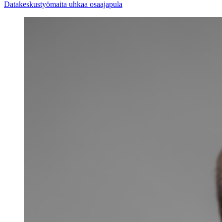
Datakeskustyömaita uhkaa osaajapula