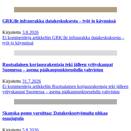
GRK:lle infraurakka datakeskuksesta – työt jo käynnissä
Kirjoitettu
3.8.2026
Ei kommentteja
artikkeliin GRK:lle infraurakka datakeskuksesta –
työt jo käynnissä
Ruotsalainen korjausrakentaja teki jälleen yrityskaupat
Suomessa – asema pääkaupunkiseudulla vahvistuu
Kirjoitettu
31.7.2026
Ei kommentteja
artikkeliin Ruotsalainen korjausrakentaja teki jälleen
yrityskaupat Suomessa – asema pääkaupunkiseudulla vahvistuu
Skanska-pomo varoittaa: Datakeskustyömaita uhkaa
osaajapula
Kirjoitettu
5.8.2026