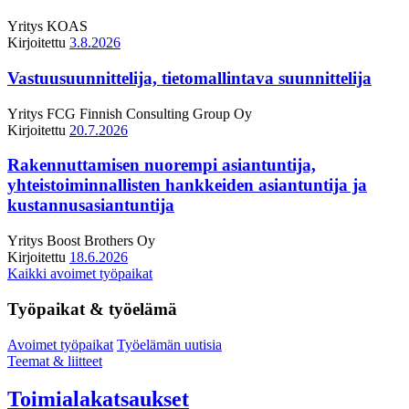
Yritys
KOAS
Kirjoitettu
3.8.2026
Vastuusuunnittelija, tietomallintava suunnittelija
Yritys
FCG Finnish Consulting Group Oy
Kirjoitettu
20.7.2026
Rakennuttamisen nuorempi asiantuntija,
yhteistoiminnallisten hankkeiden asiantuntija ja
kustannusasiantuntija
Yritys
Boost Brothers Oy
Kirjoitettu
18.6.2026
Kaikki avoimet työpaikat
Työpaikat & työelämä
Avoimet työpaikat
Työelämän uutisia
Teemat & liitteet
Toimialakatsaukset