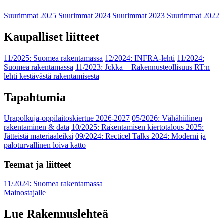
Suurimmat 2025
Suurimmat 2024
Suurimmat 2023
Suurimmat 2022
Kaupalliset liitteet
11/2025: Suomea rakentamassa
12/2024: INFRA-lehti
11/2024:
Suomea rakentamassa
11/2023: Jokka − Rakennusteollisuus RT:n
lehti kestävästä rakentamisesta
Tapahtumia
Urapolkuja-oppilaitoskiertue 2026-2027
05/2026: Vähähiilinen
rakentaminen & data
10/2025: Rakentamisen kiertotalous 2025:
Jätteistä materiaaleiksi
09/2024: Recticel Talks 2024: Moderni ja
paloturvallinen loiva katto
Teemat ja liitteet
11/2024: Suomea rakentamassa
Mainostajalle
Lue Rakennuslehteä