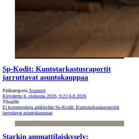
Sp-Kodit: Kuntotarkastusraportit
jarruttavat asuntokauppaa
Pääkategoria
Asunnot
Kirjoitettu 6. elokuuta 2026, 9:23
6.8.2026
Tilaajille
Ei kommentteja
artikkeliin Sp-Kodit: Kuntotarkastusraportit
jarruttavat asuntokauppaa
Starkin ammattilaiskysely: