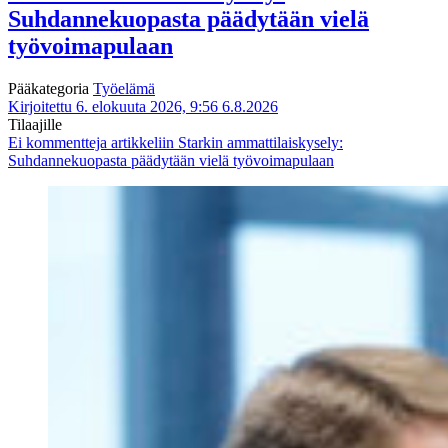
Suhdannekuopasta päädytään vielä
työvoimapulaan
Pääkategoria
Työelämä
Kirjoitettu 6. elokuuta 2026, 9:56
6.8.2026
Tilaajille
Ei kommentteja
artikkeliin Starkin ammattilaiskysely:
Suhdannekuopasta päädytään vielä työvoimapulaan