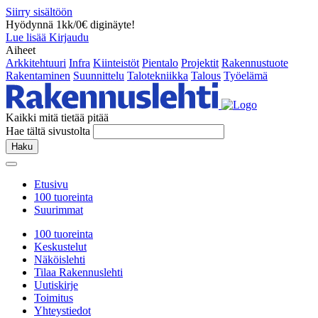
Siirry sisältöön
Hyödynnä 1kk/0€ diginäyte!
Lue lisää
Kirjaudu
Aiheet
Arkkitehtuuri
Infra
Kiinteistöt
Pientalo
Projektit
Rakennustuote
Rakentaminen
Suunnittelu
Talotekniikka
Talous
Työelämä
Kaikki mitä tietää pitää
Hae tältä sivustolta
Haku
Etusivu
100 tuoreinta
Suurimmat
100 tuoreinta
Keskustelut
Näköislehti
Tilaa Rakennuslehti
Uutiskirje
Toimitus
Yhteystiedot