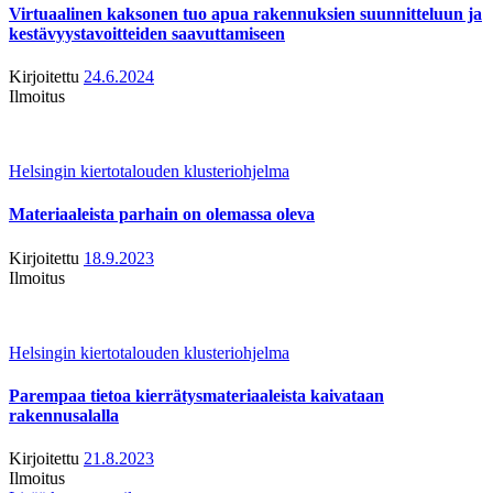
Virtuaalinen kaksonen tuo apua rakennuksien suunnitteluun ja
kestävyystavoitteiden saavuttamiseen
Kirjoitettu
24.6.2024
Ilmoitus
Helsingin kiertotalouden klusteriohjelma
Materiaaleista parhain on olemassa oleva
Kirjoitettu
18.9.2023
Ilmoitus
Helsingin kiertotalouden klusteriohjelma
Parempaa tietoa kierrätysmateriaaleista kaivataan
rakennusalalla
Kirjoitettu
21.8.2023
Ilmoitus