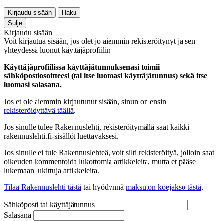
Kirjaudu sisään
Haku
Sulje
Kirjaudu sisään
Voit kirjautua sisään, jos olet jo aiemmin rekisteröitynyt ja sen
yhteydessä luonut käyttäjäprofiilin
Käyttäjäprofiilissa käyttäjätunnuksenasi toimii
sähköpostiosoitteesi (tai itse luomasi käyttäjätunnus) sekä itse
luomasi salasana.
Jos et ole aiemmin kirjautunut sisään, sinun on ensin
rekisteröidyttävä täällä
.
Jos sinulle tulee Rakennuslehti, rekisteröitymällä saat kaikki
rakennuslehti.fi-sisällöt luettavaksesi.
Jos sinulle ei tule Rakennuslehteä, voit silti rekisteröityä, jolloin saat
oikeuden kommentoida lukottomia artikkeleita, mutta et pääse
lukemaan lukittuja artikkeleita.
Tilaa Rakennuslehti tästä
tai hyödynnä
maksuton koejakso tästä
.
Sähköposti tai käyttäjätunnus
Salasana