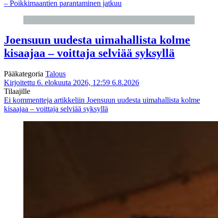
– Poikkimaantien parantaminen jatkuu
Joensuun uudesta uimahallista kolme
kisaajaa – voittaja selviää syksyllä
Pääkategoria
Talous
Kirjoitettu 6. elokuuta 2026, 12:59
6.8.2026
Tilaajille
Ei kommentteja
artikkeliin Joensuun uudesta uimahallista kolme
kisaajaa – voittaja selviää syksyllä