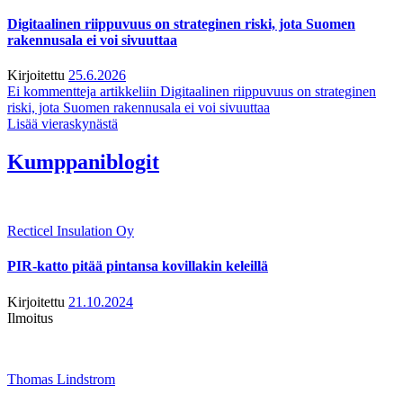
Digitaalinen riippuvuus on strateginen riski, jota Suomen
rakennusala ei voi sivuuttaa
Kirjoitettu
25.6.2026
Ei kommentteja
artikkeliin Digitaalinen riippuvuus on strateginen
riski, jota Suomen rakennusala ei voi sivuuttaa
Lisää vieraskynästä
Kumppaniblogit
Recticel Insulation Oy
PIR-katto pitää pintansa kovillakin keleillä
Kirjoitettu
21.10.2024
Ilmoitus
Thomas Lindstrom