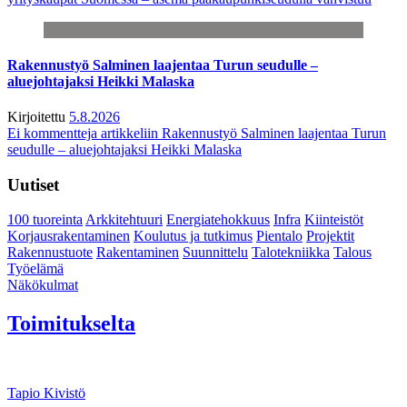
Rakennustyö Salminen laajentaa Turun seudulle –
aluejohtajaksi Heikki Malaska
Kirjoitettu
5.8.2026
Ei kommentteja
artikkeliin Rakennustyö Salminen laajentaa Turun
seudulle – aluejohtajaksi Heikki Malaska
Uutiset
100 tuoreinta
Arkkitehtuuri
Energiatehokkuus
Infra
Kiinteistöt
Korjausrakentaminen
Koulutus ja tutkimus
Pientalo
Projektit
Rakennustuote
Rakentaminen
Suunnittelu
Talotekniikka
Talous
Työelämä
Näkökulmat
Toimitukselta
Tapio Kivistö