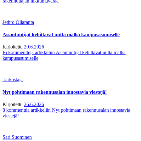
rakennuttajan liikkumavaraa
Jethro Ollaranta
Asiantuntijat kehittävät uutta mallia kampusasumiselle
Kirjoitettu
29.6.2026
Ei kommentteja
artikkeliin Asiantuntijat kehittävät uutta mallia
kampusasumiselle
Tarkastaja
Nyt pohtimaan rakennusalan innostavia viestejä!
Kirjoitettu
26.6.2026
8 kommenttia
artikkeliin Nyt pohtimaan rakennusalan innostavia
viestejä!
Sari Suominen