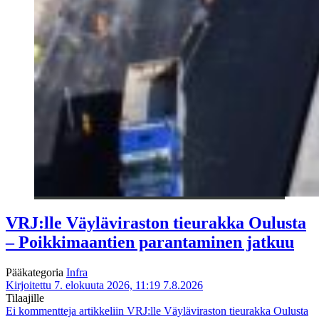
VRJ:lle Väyläviraston tieurakka Oulusta
– Poikkimaantien parantaminen jatkuu
Pääkategoria
Infra
Kirjoitettu 7. elokuuta 2026, 11:19
7.8.2026
Tilaajille
Ei kommentteja
artikkeliin VRJ:lle Väyläviraston tieurakka Oulusta