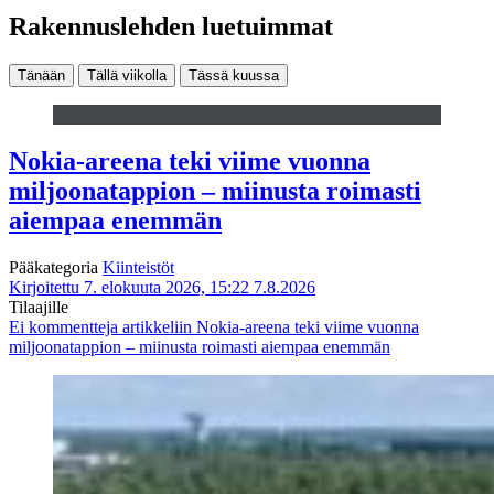
Rakennuslehden luetuimmat
Tänään
Tällä viikolla
Tässä kuussa
Nokia-areena teki viime vuonna
miljoonatappion – miinusta roimasti
aiempaa enemmän
Pääkategoria
Kiinteistöt
Kirjoitettu 7. elokuuta 2026, 15:22
7.8.2026
Tilaajille
Ei kommentteja
artikkeliin Nokia-areena teki viime vuonna
miljoonatappion – miinusta roimasti aiempaa enemmän