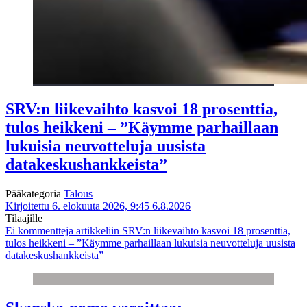
SRV:n liikevaihto kasvoi 18 prosenttia,
tulos heikkeni – ”Käymme parhaillaan
lukuisia neuvotteluja uusista
datakeskushankkeista”
Pääkategoria
Talous
Kirjoitettu 6. elokuuta 2026, 9:45
6.8.2026
Tilaajille
Ei kommentteja
artikkeliin SRV:n liikevaihto kasvoi 18 prosenttia,
tulos heikkeni – ”Käymme parhaillaan lukuisia neuvotteluja uusista
datakeskushankkeista”