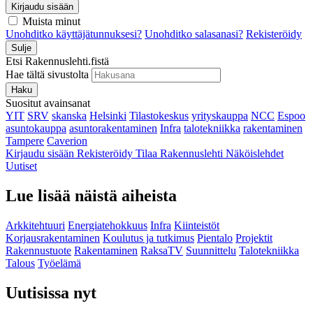
Kirjaudu sisään
Muista minut
Unohditko käyttäjätunnuksesi?
Unohditko salasanasi?
Rekisteröidy
Sulje
Etsi Rakennuslehti.fistä
Hae tältä sivustolta
Haku
Suositut avainsanat
YIT
SRV
skanska
Helsinki
Tilastokeskus
yrityskauppa
NCC
Espoo
asuntokauppa
asuntorakentaminen
Infra
talotekniikka
rakentaminen
Tampere
Caverion
Kirjaudu sisään
Rekisteröidy
Tilaa Rakennuslehti
Näköislehdet
Uutiset
Lue lisää näistä aiheista
Arkkitehtuuri
Energiatehokkuus
Infra
Kiinteistöt
Korjausrakentaminen
Koulutus ja tutkimus
Pientalo
Projektit
Rakennustuote
Rakentaminen
RaksaTV
Suunnittelu
Talotekniikka
Talous
Työelämä
Uutisissa nyt