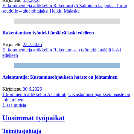
Kirjoitettu
5.8.2026
Ei kommentteja
artikkeliin Rakennustyö Salminen laajentaa Turun
seudulle – aluejohtajaksi Heikki Malaska
Rakentamisen työntekijämäärä laski edelleen
Kirjoitettu
22.7.2026
Ei kommentteja
artikkeliin Rakentamisen työntekijämäärä laski
edelleen
Asiantuntija: Kustannusohjauksen haaste on johtaminen
Kirjoitettu
30.6.2026
1 kommentti
artikkeliin Asiantuntija: Kustannusohjauksen haaste on
johtaminen
Lisää uutisia
Uusimmat työpaikat
Toimitusjohtaja