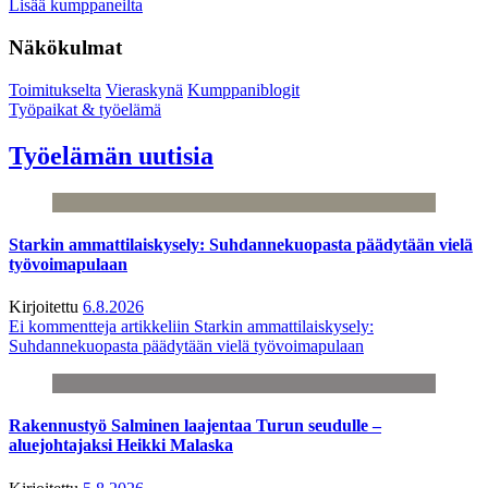
Lisää kumppaneilta
Näkökulmat
Toimitukselta
Vieraskynä
Kumppaniblogit
Työpaikat & työelämä
Työelämän uutisia
Starkin ammattilaiskysely: Suhdannekuopasta päädytään vielä
työvoimapulaan
Kirjoitettu
6.8.2026
Ei kommentteja
artikkeliin Starkin ammattilaiskysely:
Suhdannekuopasta päädytään vielä työvoimapulaan
Rakennustyö Salminen laajentaa Turun seudulle –
aluejohtajaksi Heikki Malaska