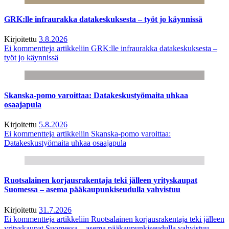
GRK:lle infraurakka datakeskuksesta – työt jo käynnissä
Kirjoitettu
3.8.2026
Ei kommentteja
artikkeliin GRK:lle infraurakka datakeskuksesta –
työt jo käynnissä
Skanska-pomo varoittaa: Datakeskustyömaita uhkaa
osaajapula
Kirjoitettu
5.8.2026
Ei kommentteja
artikkeliin Skanska-pomo varoittaa:
Datakeskustyömaita uhkaa osaajapula
Ruotsalainen korjausrakentaja teki jälleen yrityskaupat
Suomessa – asema pääkaupunkiseudulla vahvistuu
Kirjoitettu
31.7.2026
Ei kommentteja
artikkeliin Ruotsalainen korjausrakentaja teki jälleen
yrityskaupat Suomessa – asema pääkaupunkiseudulla vahvistuu