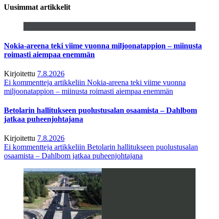
Uusimmat artikkelit
Nokia-areena teki viime vuonna miljoonatappion – miinusta
roimasti aiempaa enemmän
Kirjoitettu
7.8.2026
Ei kommentteja
artikkeliin Nokia-areena teki viime vuonna
miljoonatappion – miinusta roimasti aiempaa enemmän
Betolarin hallitukseen puolustusalan osaamista – Dahlbom
jatkaa puheenjohtajana
Kirjoitettu
7.8.2026
Ei kommentteja
artikkeliin Betolarin hallitukseen puolustusalan
osaamista – Dahlbom jatkaa puheenjohtajana