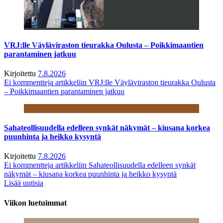
VRJ:lle Väyläviraston tieurakka Oulusta – Poikkimaantien
parantaminen jatkuu
Kirjoitettu
7.8.2026
Ei kommentteja
artikkeliin VRJ:lle Väyläviraston tieurakka Oulusta
– Poikkimaantien parantaminen jatkuu
Sahateollisuudella edelleen synkät näkymät – kiusana korkea
puunhinta ja heikko kysyntä
Kirjoitettu
7.8.2026
Ei kommentteja
artikkeliin Sahateollisuudella edelleen synkät
näkymät – kiusana korkea puunhinta ja heikko kysyntä
Lisää uutisia
Viikon luetuimmat