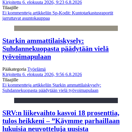
Kirjoitettu 6. elokuuta 2026, 9:23
6.8.2026
Tilaajille
Ei kommentteja
artikkeliin Sp-Kodit: Kuntotarkastusraportit
jarruttavat asuntokauppaa
Starkin ammattilaiskysely:
Suhdannekuopasta päädytään vielä
työvoimapulaan
Pääkategoria
Työelämä
Kirjoitettu 6. elokuuta 2026, 9:56
6.8.2026
Tilaajille
Ei kommentteja
artikkeliin Starkin ammattilaiskysely:
Suhdannekuopasta päädytään vielä työvoimapulaan
SRV:n liikevaihto kasvoi 18 prosenttia,
tulos heikkeni – ”Käymme parhaillaan
lukuisia neuvotteluja uusista