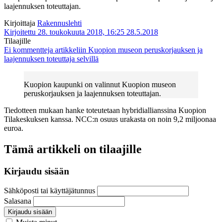
laajennuksen toteuttajan.
Kirjoittaja
Rakennuslehti
Kirjoitettu 28. toukokuuta 2018, 16:25
28.5.2018
Tilaajille
Ei kommentteja
artikkeliin Kuopion museon peruskorjauksen ja
laajennuksen toteuttaja selvillä
Kuopion kaupunki on valinnut Kuopion museon
peruskorjauksen ja laajennuksen toteuttajan.
Tiedotteen mukaan hanke toteutetaan hybridiallianssina Kuopion
Tilakeskuksen kanssa. NCC:n osuus urakasta on noin 9,2 miljoonaa
euroa.
Tämä artikkeli on tilaajille
Kirjaudu sisään
Sähköposti tai käyttäjätunnus
Salasana
Kirjaudu sisään