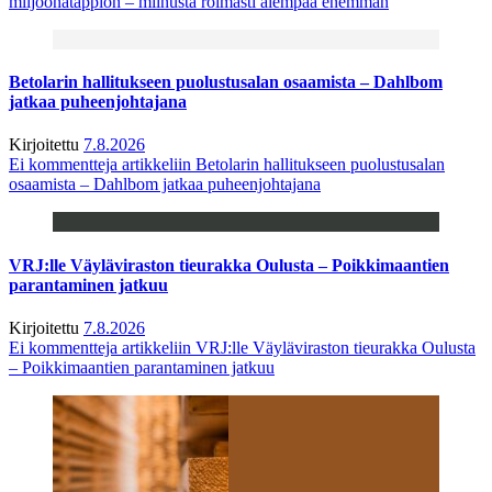
miljoonatappion – miinusta roimasti aiempaa enemmän
Betolarin hallitukseen puolustusalan osaamista – Dahlbom
jatkaa puheenjohtajana
Kirjoitettu
7.8.2026
Ei kommentteja
artikkeliin Betolarin hallitukseen puolustusalan
osaamista – Dahlbom jatkaa puheenjohtajana
VRJ:lle Väyläviraston tieurakka Oulusta – Poikkimaantien
parantaminen jatkuu
Kirjoitettu
7.8.2026
Ei kommentteja
artikkeliin VRJ:lle Väyläviraston tieurakka Oulusta
– Poikkimaantien parantaminen jatkuu