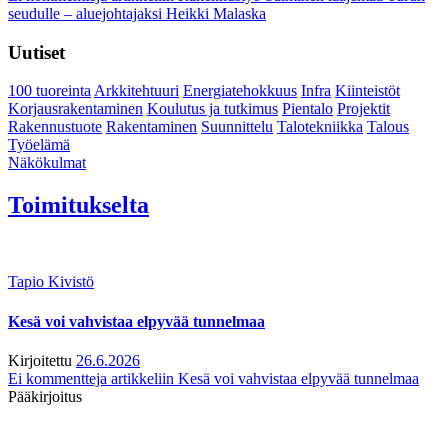
seudulle – aluejohtajaksi Heikki Malaska
Uutiset
100 tuoreinta
Arkkitehtuuri
Energiatehokkuus
Infra
Kiinteistöt
Korjausrakentaminen
Koulutus ja tutkimus
Pientalo
Projektit
Rakennustuote
Rakentaminen
Suunnittelu
Talotekniikka
Talous
Työelämä
Näkökulmat
Toimitukselta
Tapio Kivistö
Kesä voi vahvistaa elpyvää tunnelmaa
Kirjoitettu
26.6.2026
Ei kommentteja
artikkeliin Kesä voi vahvistaa elpyvää tunnelmaa
Pääkirjoitus