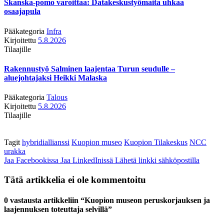
Skanska-pomo varoittaa: Datakeskustyömaita uhkaa
osaajapula
Pääkategoria
Infra
Kirjoitettu
5.8.2026
Tilaajille
Rakennustyö Salminen laajentaa Turun seudulle –
aluejohtajaksi Heikki Malaska
Pääkategoria
Talous
Kirjoitettu
5.8.2026
Tilaajille
Tagit
hybridiallianssi
Kuopion museo
Kuopion Tilakeskus
NCC
urakka
Jaa Facebookissa
Jaa LinkedInissä
Lähetä linkki sähköpostilla
Tätä artikkelia ei ole kommentoitu
0 vastausta artikkeliin “Kuopion museon peruskorjauksen ja
laajennuksen toteuttaja selvillä”