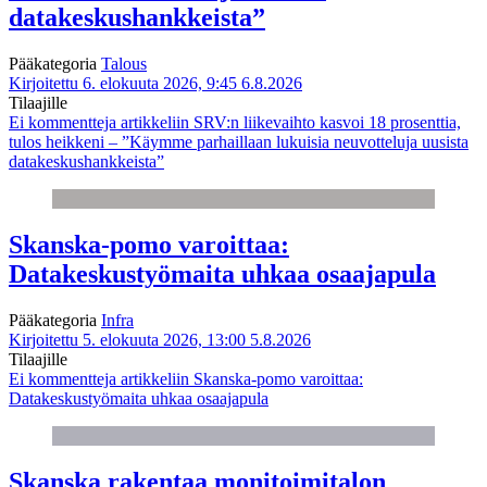
datakeskushankkeista”
Pääkategoria
Talous
Kirjoitettu 6. elokuuta 2026, 9:45
6.8.2026
Tilaajille
Ei kommentteja
artikkeliin SRV:n liikevaihto kasvoi 18 prosenttia,
tulos heikkeni – ”Käymme parhaillaan lukuisia neuvotteluja uusista
datakeskushankkeista”
Skanska-pomo varoittaa:
Datakeskustyömaita uhkaa osaajapula
Pääkategoria
Infra
Kirjoitettu 5. elokuuta 2026, 13:00
5.8.2026
Tilaajille
Ei kommentteja
artikkeliin Skanska-pomo varoittaa:
Datakeskustyömaita uhkaa osaajapula
Skanska rakentaa monitoimitalon