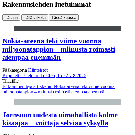
Rakennuslehden luetuimmat
Tänään
Tällä viikolla
Tässä kuussa
Nokia-areena teki viime vuonna
miljoonatappion – miinusta roimasti
aiempaa enemmän
Pääkategoria
Kiinteistöt
Kirjoitettu 7. elokuuta 2026, 15:22
7.8.2026
Tilaajille
Ei kommentteja
artikkeliin Nokia-areena teki viime vuonna
miljoonatappion – miinusta roimasti aiempaa enemmän
Joensuun uudesta uimahallista kolme
kisaajaa – voittaja selviää syksyllä