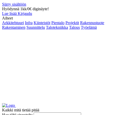
Siirry sisältöön
Hyödynnä 1kk/0€ diginäyte!
Lue lisää
Kirjaudu
Aiheet
Arkkitehtuuri
Infra
Kiinteistöt
Pientalo
Projektit
Rakennustuote
Rakentaminen
Suunnittelu
Talotekniikka
Talous
Työelämä
Kaikki mitä tietää pitää
Hae tältä sivustolta