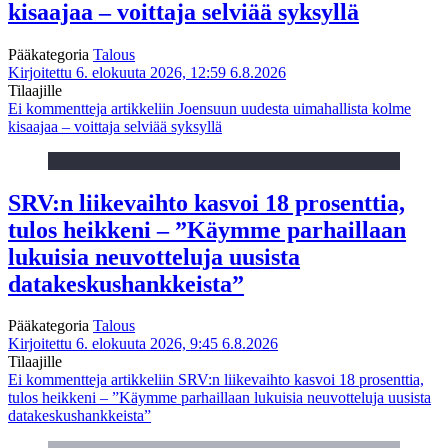
kisaajaa – voittaja selviää syksyllä
Pääkategoria
Talous
Kirjoitettu 6. elokuuta 2026, 12:59
6.8.2026
Tilaajille
Ei kommentteja
artikkeliin Joensuun uudesta uimahallista kolme
kisaajaa – voittaja selviää syksyllä
SRV:n liikevaihto kasvoi 18 prosenttia,
tulos heikkeni – ”Käymme parhaillaan
lukuisia neuvotteluja uusista
datakeskushankkeista”
Pääkategoria
Talous
Kirjoitettu 6. elokuuta 2026, 9:45
6.8.2026
Tilaajille
Ei kommentteja
artikkeliin SRV:n liikevaihto kasvoi 18 prosenttia,
tulos heikkeni – ”Käymme parhaillaan lukuisia neuvotteluja uusista
datakeskushankkeista”