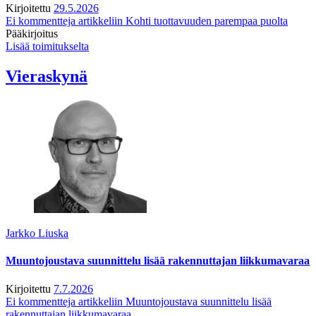
Kirjoitettu
29.5.2026
Ei kommentteja
artikkeliin Kohti tuottavuuden parempaa puolta
Pääkirjoitus
Lisää toimitukselta
Vieraskynä
Jarkko Liuska
Muuntojoustava suunnittelu lisää rakennuttajan liikkumavaraa
Kirjoitettu
7.7.2026
Ei kommentteja
artikkeliin Muuntojoustava suunnittelu lisää
rakennuttajan liikkumavaraa