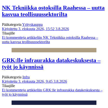
NK Tekniikka ostoksilla Raahessa – uutta
kasvua teollisuussektorilta
Pääkategoria
Yrityskauppa
Kirjoitettu 3. elokuuta 2026, 15:52
3.8.2026
Tilaajille
Ei kommentteja
artikkeliin NK Tekniikka ostoksilla Raahessa –
uutta kasvua teollisuussektorilta
GRK:lle infraurakka datakeskuksesta –
työt jo käynnissä
Pääkategoria
Infra
Kirjoitettu 3. elokuuta 2026, 9:45
3.8.2026
Tilaajille
Ei kommentteja
artikkeliin GRK:lle infraurakka datakeskuksesta –
työt jo käynnissä