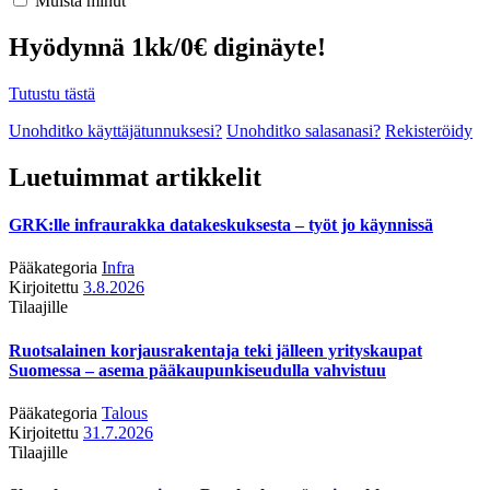
Muista minut
Hyödynnä 1kk/0€ diginäyte!
Tutustu tästä
Unohditko käyttäjätunnuksesi?
Unohditko salasanasi?
Rekisteröidy
Luetuimmat artikkelit
GRK:lle infraurakka datakeskuksesta – työt jo käynnissä
Pääkategoria
Infra
Kirjoitettu
3.8.2026
Tilaajille
Ruotsalainen korjausrakentaja teki jälleen yrityskaupat
Suomessa – asema pääkaupunkiseudulla vahvistuu
Pääkategoria
Talous
Kirjoitettu
31.7.2026
Tilaajille