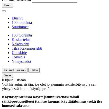
Haku
Etusivu
100 tuoreinta
Suurimmat
100 tuoreinta
Keskustelut
Näköislehti
Tilaa Rakennuslehti
Uutiskirje
Toimitus
Yhteystiedot
Kirjaudu sisään
Haku
Sulje
Kirjaudu sisään
Voit kirjautua sisään, jos olet jo aiemmin rekisteröitynyt ja sen
yhteydessä luonut käyttäjäprofiilin
Käyttäjäprofiilissa käyttäjätunnuksenasi toimii
sähköpostiosoitteesi (tai itse luomasi käyttäjätunnus) sekä itse
luomasi salasana.