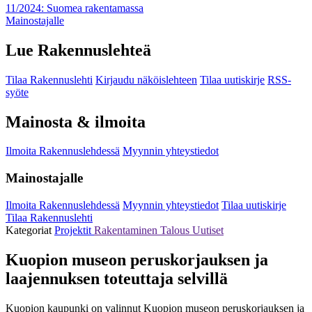
11/2024: Suomea rakentamassa
Mainostajalle
Lue Rakennuslehteä
Tilaa Rakennuslehti
Kirjaudu näköislehteen
Tilaa uutiskirje
RSS-
syöte
Mainosta & ilmoita
Ilmoita Rakennuslehdessä
Myynnin yhteystiedot
Mainostajalle
Ilmoita Rakennuslehdessä
Myynnin yhteystiedot
Tilaa uutiskirje
Tilaa Rakennuslehti
Kategoriat
Projektit
Rakentaminen
Talous
Uutiset
Kuopion museon peruskorjauksen ja
laajennuksen toteuttaja selvillä
Kuopion kaupunki on valinnut Kuopion museon peruskorjauksen ja