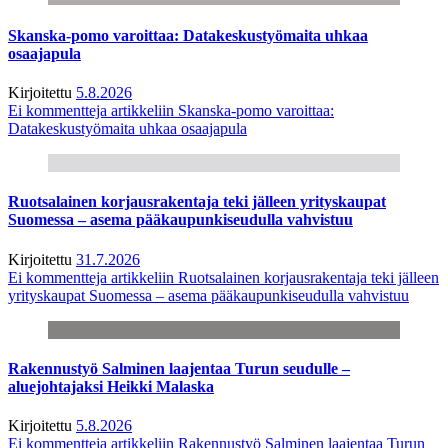
Skanska-pomo varoittaa: Datakeskustyömaita uhkaa
osaajapula
Kirjoitettu
5.8.2026
Ei kommentteja
artikkeliin Skanska-pomo varoittaa:
Datakeskustyömaita uhkaa osaajapula
Ruotsalainen korjausrakentaja teki jälleen yrityskaupat
Suomessa – asema pääkaupunkiseudulla vahvistuu
Kirjoitettu
31.7.2026
Ei kommentteja
artikkeliin Ruotsalainen korjausrakentaja teki jälleen
yrityskaupat Suomessa – asema pääkaupunkiseudulla vahvistuu
Rakennustyö Salminen laajentaa Turun seudulle –
aluejohtajaksi Heikki Malaska
Kirjoitettu
5.8.2026
Ei kommentteja
artikkeliin Rakennustyö Salminen laajentaa Turun