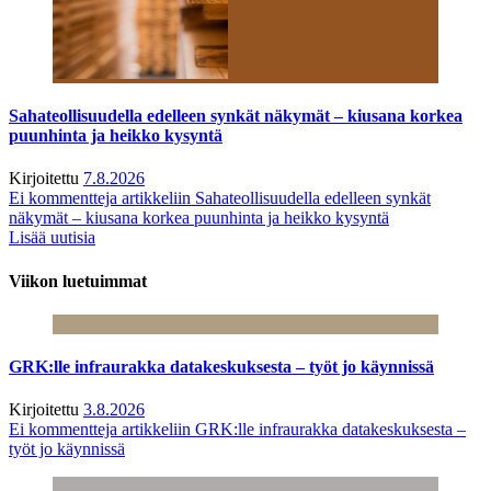
Sahateollisuudella edelleen synkät näkymät – kiusana korkea
puunhinta ja heikko kysyntä
Kirjoitettu
7.8.2026
Ei kommentteja
artikkeliin Sahateollisuudella edelleen synkät
näkymät – kiusana korkea puunhinta ja heikko kysyntä
Lisää uutisia
Viikon luetuimmat
GRK:lle infraurakka datakeskuksesta – työt jo käynnissä
Kirjoitettu
3.8.2026
Ei kommentteja
artikkeliin GRK:lle infraurakka datakeskuksesta –
työt jo käynnissä