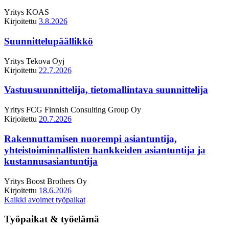
Yritys
KOAS
Kirjoitettu
3.8.2026
Suunnittelupäällikkö
Yritys
Tekova Oyj
Kirjoitettu
22.7.2026
Vastuusuunnittelija, tietomallintava suunnittelija
Yritys
FCG Finnish Consulting Group Oy
Kirjoitettu
20.7.2026
Rakennuttamisen nuorempi asiantuntija,
yhteistoiminnallisten hankkeiden asiantuntija ja
kustannusasiantuntija
Yritys
Boost Brothers Oy
Kirjoitettu
18.6.2026
Kaikki avoimet työpaikat
Työpaikat & työelämä