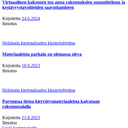
Virtuaalinen kaksonen tuo apua rakennuksien suunnitteluun ja
kestävyystavoitteiden saavuttamiseen
Kirjoitettu
24.6.2024
Ilmoitus
Helsingin kiertotalouden klusteriohjelma
Materiaaleista parhain on olemassa oleva
Kirjoitettu
18.9.2023
Ilmoitus
Helsingin kiertotalouden klusteriohjelma
Parempaa tietoa kierrätysmateriaaleista kaivataan
rakennusalalla
Kirjoitettu
21.8.2023
Ilmoitus
Lisää kumppaneilta