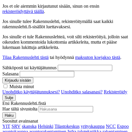
Jos et ole aiemmin kirjautunut sisään, sinun on ensin
rekisteröidyttävä täällä
.
Jos sinulle tulee Rakennuslehti, rekisteröitymällä saat kaikki
rakennuslehti.fi-sisällöt luettavaksesi.
Jos sinulle ei tule Rakennuslehteä, voit silti rekisteröityä, jolloin saat
oikeuden kommentoida lukottomia artikkeleita, mutta et pääse
lukemaan lukittuja artikkeleita.
Tilaa Rakennuslehti tästä
tai hyödynnä
maksuton koejakso tästä
.
Sähköposti tai käyttäjätunnus
Salasana
Kirjaudu sisään
Muista minut
Unohditko käyttäjätunnuksesi?
Unohditko salasanasi?
Rekisteröidy
Sulje
Etsi Rakennuslehti.fistä
Hae tältä sivustolta
Haku
Suositut avainsanat
YIT
SRV
skanska
Helsinki
Tilastokeskus
yrityskauppa
NCC
Espoo
asuntokauppa
asuntorakentaminen
Infra
talotekniikka
rakentaminen