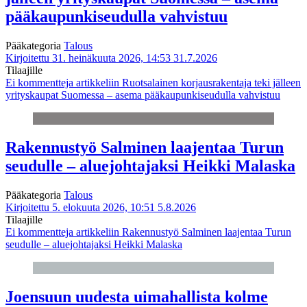
pääkaupunkiseudulla vahvistuu
Pääkategoria
Talous
Kirjoitettu 31. heinäkuuta 2026, 14:53
31.7.2026
Tilaajille
Ei kommentteja
artikkeliin Ruotsalainen korjausrakentaja teki jälleen
yrityskaupat Suomessa – asema pääkaupunkiseudulla vahvistuu
Rakennustyö Salminen laajentaa Turun
seudulle – aluejohtajaksi Heikki Malaska
Pääkategoria
Talous
Kirjoitettu 5. elokuuta 2026, 10:51
5.8.2026
Tilaajille
Ei kommentteja
artikkeliin Rakennustyö Salminen laajentaa Turun
seudulle – aluejohtajaksi Heikki Malaska
Joensuun uudesta uimahallista kolme