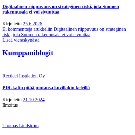
Digitaalinen riippuvuus on strateginen riski, jota Suomen
rakennusala ei voi sivuuttaa
Kirjoitettu
25.6.2026
Ei kommentteja
artikkeliin Digitaalinen riippuvuus on strateginen
riski, jota Suomen rakennusala ei voi sivuuttaa
Lisää vieraskynästä
Kumppaniblogit
Recticel Insulation Oy
PIR-katto pitää pintansa kovillakin keleillä
Kirjoitettu
21.10.2024
Ilmoitus
Thomas Lindstrom