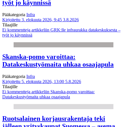
työt jo käynnissä
Pääkategoria
Infra
Kirjoitettu 3. elokuuta 2026, 9:45
3.8.2026
Tilaajille
Ei kommentteja
artikkeliin GRK:lle infraurakka datakeskuksesta –
työt jo käynnissä
Skanska-pomo varoittaa:
Datakeskustyömaita uhkaa osaajapula
Pääkategoria
Infra
Kirjoitettu 5. elokuuta 2026, 13:00
5.8.2026
Tilaajille
Ei kommentteja
artikkeliin Skanska-pomo varoittaa:
Datakeskustyömaita uhkaa osaajapula
Ruotsalainen korjausrakentaja teki
jälleen yrityskaupat Suomessa – asema