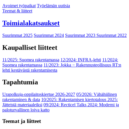
Avoimet työpaikat
Työelämän uutisia
Teemat & liitteet
Toimialakatsaukset
Suurimmat 2025
Suurimmat 2024
Suurimmat 2023
Suurimmat 2022
Kaupalliset liitteet
11/2025: Suomea rakentamassa
12/2024: INFRA-lehti
11/2024:
Suomea rakentamassa
11/2023: Jokka − Rakennusteollisuus RT:n
lehti kestävästä rakentamisesta
Tapahtumia
Urapolkuja-oppilaitoskiertue 2026-2027
05/2026: Vähähiilinen
rakentaminen & data
10/2025: Rakentamisen kiertotalous 2025:
Jätteistä materiaaleiksi
09/2024: Recticel Talks 2024: Moderni ja
paloturvallinen loiva katto
Teemat ja liitteet