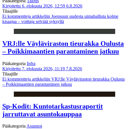
Pääkategoria
Talous
Kirjoitettu 6. elokuuta 2026, 12:59
6.8.2026
Tilaajille
Ei kommentteja
artikkeliin Joensuun uudesta uimahallista kolme
kisaajaa – voittaja selviää syksyllä
VRJ:lle Väyläviraston tieurakka Oulusta
– Poikkimaantien parantaminen jatkuu
Pääkategoria
Infra
Kirjoitettu 7. elokuuta 2026, 11:19
7.8.2026
Tilaajille
Ei kommentteja
artikkeliin VRJ:lle Väyläviraston tieurakka Oulusta
– Poikkimaantien parantaminen jatkuu
Sp-Kodit: Kuntotarkastusraportit
jarruttavat asuntokauppaa
Pääkategoria
Asunnot