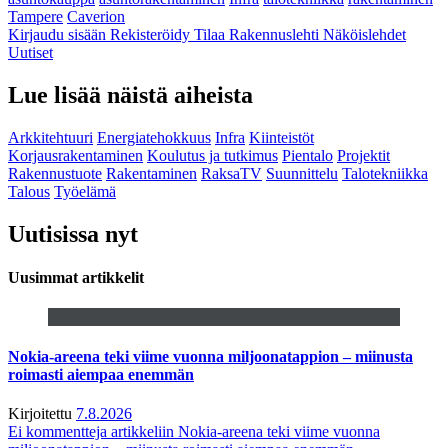
Tampere
Caverion
Kirjaudu sisään
Rekisteröidy
Tilaa Rakennuslehti
Näköislehdet
Uutiset
Lue lisää näistä aiheista
Arkkitehtuuri
Energiatehokkuus
Infra
Kiinteistöt
Korjausrakentaminen
Koulutus ja tutkimus
Pientalo
Projektit
Rakennustuote
Rakentaminen
RaksaTV
Suunnittelu
Talotekniikka
Talous
Työelämä
Uutisissa nyt
Uusimmat artikkelit
Nokia-areena teki viime vuonna miljoonatappion – miinusta
roimasti aiempaa enemmän
Kirjoitettu
7.8.2026
Ei kommentteja
artikkeliin Nokia-areena teki viime vuonna