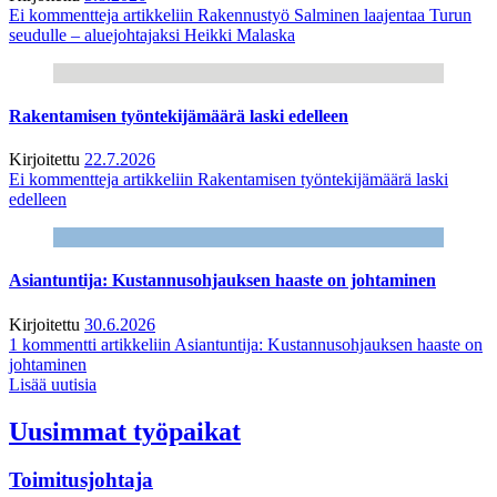
Ei kommentteja
artikkeliin Rakennustyö Salminen laajentaa Turun
seudulle – aluejohtajaksi Heikki Malaska
Rakentamisen työntekijämäärä laski edelleen
Kirjoitettu
22.7.2026
Ei kommentteja
artikkeliin Rakentamisen työntekijämäärä laski
edelleen
Asiantuntija: Kustannusohjauksen haaste on johtaminen
Kirjoitettu
30.6.2026
1 kommentti
artikkeliin Asiantuntija: Kustannusohjauksen haaste on
johtaminen
Lisää uutisia
Uusimmat työpaikat
Toimitusjohtaja