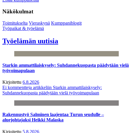
Näkökulmat
Toimitukselta
Vieraskynä
Kumppaniblogit
Työpaikat & työelämä
Työelämän uutisia
Starkin ammattilaiskysely: Suhdannekuopasta päädytään vielä
työvoimapulaan
Kirjoitettu
6.8.2026
Ei kommentteja
artikkeliin Starkin ammattilaiskysely:
Suhdannekuopasta päädytään vielä työvoimapulaan
Rakennustyö Salminen laajentaa Turun seudulle –
aluejohtajaksi Heikki Malaska
Kirjoitettu
5.8.2026