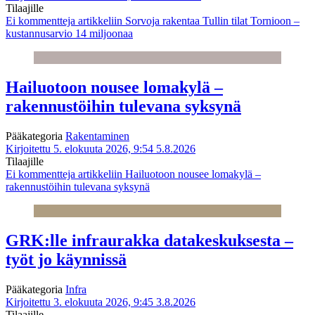
Tilaajille
Ei kommentteja
artikkeliin Sorvoja rakentaa Tullin tilat Tornioon –
kustannusarvio 14 miljoonaa
Hailuotoon nousee lomakylä –
rakennustöihin tulevana syksynä
Pääkategoria
Rakentaminen
Kirjoitettu 5. elokuuta 2026, 9:54
5.8.2026
Tilaajille
Ei kommentteja
artikkeliin Hailuotoon nousee lomakylä –
rakennustöihin tulevana syksynä
GRK:lle infraurakka datakeskuksesta –
työt jo käynnissä
Pääkategoria
Infra
Kirjoitettu 3. elokuuta 2026, 9:45
3.8.2026
Tilaajille