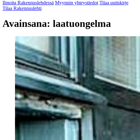
Ilmoita Rakennuslehdessä
Myynnin yhteystiedot
Tilaa uutiskirje
Tilaa Rakennuslehti
Avainsana:
laatuongelma