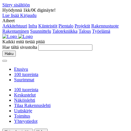
Siirry sisältöön
Hyödynnä 1kk/0€ diginäyte!
Lue lisää
Kirjaudu
Aiheet
Arkkitehtuuri
Infra
Kiinteistöt
Pientalo
Projektit
Rakennustuote
Rakentaminen
Suunnittelu
Talotekniikka
Talous
Työelämä
Kaikki mitä tietää pitää
Hae tältä sivustolta
Haku
Etusivu
100 tuoreinta
Suurimmat
100 tuoreinta
Keskustelut
Näköislehti
Tilaa Rakennuslehti
Uutiskirje
Toimitus
Yhteystiedot