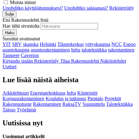
Muista minut
Unohditko käyttäjätunnuksesi?
Unohditko salasanasi?
Rekisteröidy
Sulje
Etsi Rakennuslehti.fistä
Hae tältä sivustolta
Haku
Suositut avainsanat
YIT
SRV
skanska
Helsinki
Tilastokeskus
yrityskauppa
NCC
Espoo
asuntokauppa
asuntorakentaminen
Infra
talotekniikka
rakentaminen
Tampere
Caverion
Kirjaudu sisään
Rekisteröidy
Tilaa Rakennuslehti
Näköislehdet
Uutiset
Lue lisää näistä aiheista
Arkkitehtuuri
Energiatehokkuus
Infra
Kiinteistöt
Korjausrakentaminen
Koulutus ja tutkimus
Pientalo
Projektit
Rakennustuote
Rakentaminen
RaksaTV
Suunnittelu
Talotekniikka
Talous
Työelämä
Uutisissa nyt
Uusimmat artikkelit