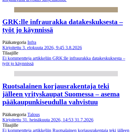
GRK:lle infraurakka datakeskuksesta –
työt jo käynnissä
Pääkategoria
Infra
Kirjoitettu 3. elokuuta 2026, 9:45
3.8.2026
Tilaajille
Ei kommentteja
artikkeliin GRK:lle infraurakka datakeskuksesta –
työt jo käynnissä
Ruotsalainen korjausrakentaja teki
jälleen yrityskaupat Suomessa – asema
pääkaupunkiseudulla vahvistuu
Pääkategoria
Talous
Kirjoitettu 31. heinäkuuta 2026, 14:53
31.7.2026
Tilaajille
Ei kommentteja
artikkeliin Ruotsalainen korjausrakentaja teki jälleen