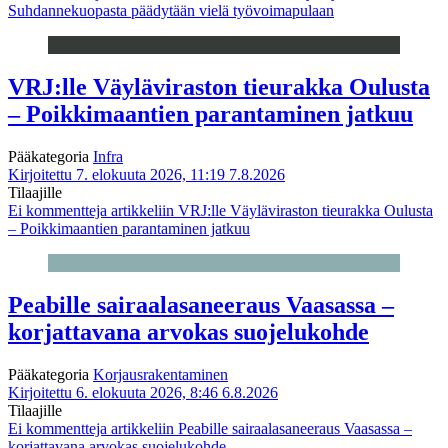
Suhdannekuopasta päädytään vielä työvoimapulaan
VRJ:lle Väyläviraston tieurakka Oulusta
– Poikkimaantien parantaminen jatkuu
Pääkategoria
Infra
Kirjoitettu 7. elokuuta 2026, 11:19
7.8.2026
Tilaajille
Ei kommentteja
artikkeliin VRJ:lle Väyläviraston tieurakka Oulusta
– Poikkimaantien parantaminen jatkuu
Peabille sairaalasaneeraus Vaasassa –
korjattavana arvokas suojelukohde
Pääkategoria
Korjausrakentaminen
Kirjoitettu 6. elokuuta 2026, 8:46
6.8.2026
Tilaajille
Ei kommentteja
artikkeliin Peabille sairaalasaneeraus Vaasassa –
korjattavana arvokas suojelukohde