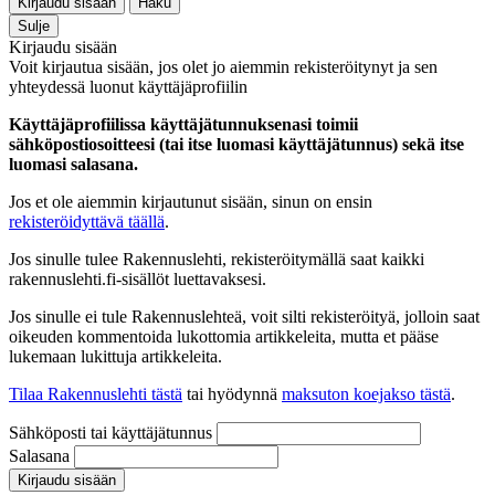
Kirjaudu sisään
Haku
Sulje
Kirjaudu sisään
Voit kirjautua sisään, jos olet jo aiemmin rekisteröitynyt ja sen
yhteydessä luonut käyttäjäprofiilin
Käyttäjäprofiilissa käyttäjätunnuksenasi toimii
sähköpostiosoitteesi (tai itse luomasi käyttäjätunnus) sekä itse
luomasi salasana.
Jos et ole aiemmin kirjautunut sisään, sinun on ensin
rekisteröidyttävä täällä
.
Jos sinulle tulee Rakennuslehti, rekisteröitymällä saat kaikki
rakennuslehti.fi-sisällöt luettavaksesi.
Jos sinulle ei tule Rakennuslehteä, voit silti rekisteröityä, jolloin saat
oikeuden kommentoida lukottomia artikkeleita, mutta et pääse
lukemaan lukittuja artikkeleita.
Tilaa Rakennuslehti tästä
tai hyödynnä
maksuton koejakso tästä
.
Sähköposti tai käyttäjätunnus
Salasana
Kirjaudu sisään