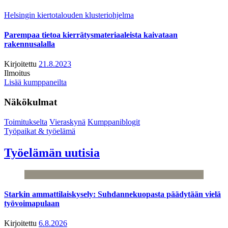
Helsingin kiertotalouden klusteriohjelma
Parempaa tietoa kierrätysmateriaaleista kaivataan
rakennusalalla
Kirjoitettu
21.8.2023
Ilmoitus
Lisää kumppaneilta
Näkökulmat
Toimitukselta
Vieraskynä
Kumppaniblogit
Työpaikat & työelämä
Työelämän uutisia
Starkin ammattilaiskysely: Suhdannekuopasta päädytään vielä
työvoimapulaan
Kirjoitettu
6.8.2026