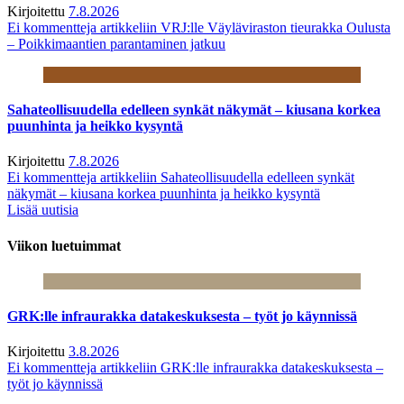
Kirjoitettu
7.8.2026
Ei kommentteja
artikkeliin VRJ:lle Väyläviraston tieurakka Oulusta
– Poikkimaantien parantaminen jatkuu
Sahateollisuudella edelleen synkät näkymät – kiusana korkea
puunhinta ja heikko kysyntä
Kirjoitettu
7.8.2026
Ei kommentteja
artikkeliin Sahateollisuudella edelleen synkät
näkymät – kiusana korkea puunhinta ja heikko kysyntä
Lisää uutisia
Viikon luetuimmat
GRK:lle infraurakka datakeskuksesta – työt jo käynnissä
Kirjoitettu
3.8.2026
Ei kommentteja
artikkeliin GRK:lle infraurakka datakeskuksesta –
työt jo käynnissä