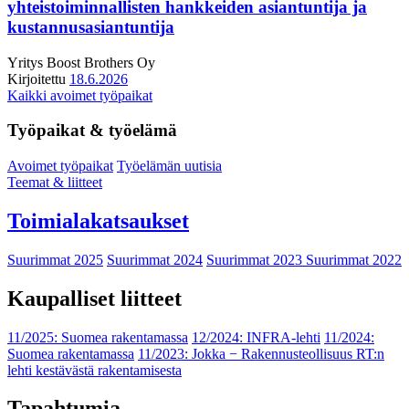
yhteistoiminnallisten hankkeiden asiantuntija ja
kustannusasiantuntija
Yritys
Boost Brothers Oy
Kirjoitettu
18.6.2026
Kaikki avoimet työpaikat
Työpaikat & työelämä
Avoimet työpaikat
Työelämän uutisia
Teemat & liitteet
Toimialakatsaukset
Suurimmat 2025
Suurimmat 2024
Suurimmat 2023
Suurimmat 2022
Kaupalliset liitteet
11/2025: Suomea rakentamassa
12/2024: INFRA-lehti
11/2024:
Suomea rakentamassa
11/2023: Jokka − Rakennusteollisuus RT:n
lehti kestävästä rakentamisesta
Tapahtumia