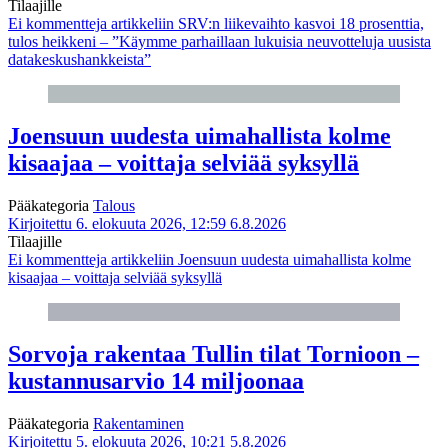
Tilaajille
Ei kommentteja
artikkeliin SRV:n liikevaihto kasvoi 18 prosenttia,
tulos heikkeni – ”Käymme parhaillaan lukuisia neuvotteluja uusista
datakeskushankkeista”
Joensuun uudesta uimahallista kolme
kisaajaa – voittaja selviää syksyllä
Pääkategoria
Talous
Kirjoitettu 6. elokuuta 2026, 12:59
6.8.2026
Tilaajille
Ei kommentteja
artikkeliin Joensuun uudesta uimahallista kolme
kisaajaa – voittaja selviää syksyllä
Sorvoja rakentaa Tullin tilat Tornioon –
kustannusarvio 14 miljoonaa
Pääkategoria
Rakentaminen
Kirjoitettu 5. elokuuta 2026, 10:21
5.8.2026