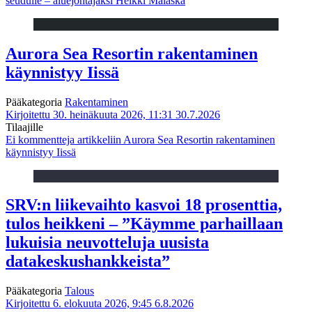
seudulle – aluejohtajaksi Heikki Malaska
Aurora Sea Resortin rakentaminen
käynnistyy Iissä
Pääkategoria
Rakentaminen
Kirjoitettu 30. heinäkuuta 2026, 11:31
30.7.2026
Tilaajille
Ei kommentteja
artikkeliin Aurora Sea Resortin rakentaminen
käynnistyy Iissä
SRV:n liikevaihto kasvoi 18 prosenttia,
tulos heikkeni – ”Käymme parhaillaan
lukuisia neuvotteluja uusista
datakeskushankkeista”
Pääkategoria
Talous
Kirjoitettu 6. elokuuta 2026, 9:45
6.8.2026