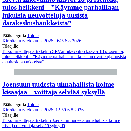
tulos heikkeni – ”Käymme parhaillaan
lukuisia neuvotteluja uusista
datakeskushankkeista”
Pääkategoria
Talous
Kirjoitettu 6. elokuuta 2026, 9:45
6.8.2026
Tilaajille
Ei kommentteja
artikkeliin SRV:n liikevaihto kasvoi 18 prosenttia,
tulos heikkeni – ”Käymme parhaillaan lukuisia neuvotteluja uusista
datakeskushankkeista”
Joensuun uudesta uimahallista kolme
kisaajaa – voittaja selviää syksyllä
Pääkategoria
Talous
Kirjoitettu 6. elokuuta 2026, 12:59
6.8.2026
Tilaajille
Ei kommentteja
artikkeliin Joensuun uudesta uimahallista kolme
kisaajaa – voittaja selviää syksyllä