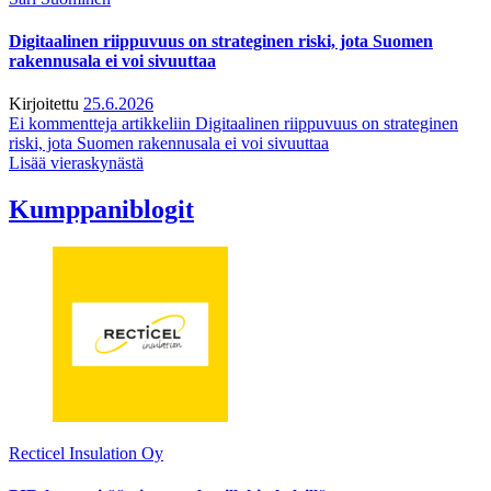
Digitaalinen riippuvuus on strateginen riski, jota Suomen
rakennusala ei voi sivuuttaa
Kirjoitettu
25.6.2026
Ei kommentteja
artikkeliin Digitaalinen riippuvuus on strateginen
riski, jota Suomen rakennusala ei voi sivuuttaa
Lisää vieraskynästä
Kumppaniblogit
Recticel Insulation Oy