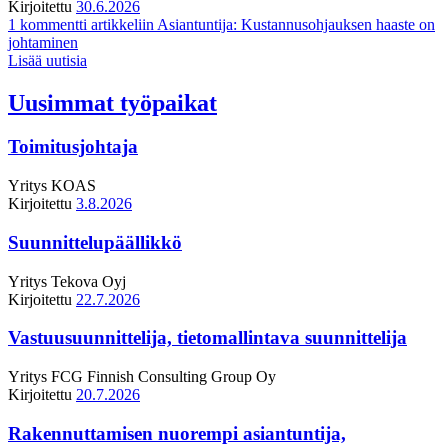
Kirjoitettu
30.6.2026
1 kommentti
artikkeliin Asiantuntija: Kustannusohjauksen haaste on
johtaminen
Lisää uutisia
Uusimmat työpaikat
Toimitusjohtaja
Yritys
KOAS
Kirjoitettu
3.8.2026
Suunnittelupäällikkö
Yritys
Tekova Oyj
Kirjoitettu
22.7.2026
Vastuusuunnittelija, tietomallintava suunnittelija
Yritys
FCG Finnish Consulting Group Oy
Kirjoitettu
20.7.2026
Rakennuttamisen nuorempi asiantuntija,