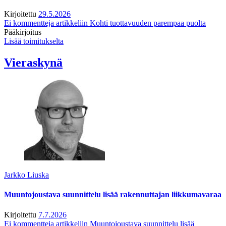
Kirjoitettu
29.5.2026
Ei kommentteja
artikkeliin Kohti tuottavuuden parempaa puolta
Pääkirjoitus
Lisää toimitukselta
Vieraskynä
Jarkko Liuska
Muuntojoustava suunnittelu lisää rakennuttajan liikkumavaraa
Kirjoitettu
7.7.2026
Ei kommentteja
artikkeliin Muuntojoustava suunnittelu lisää