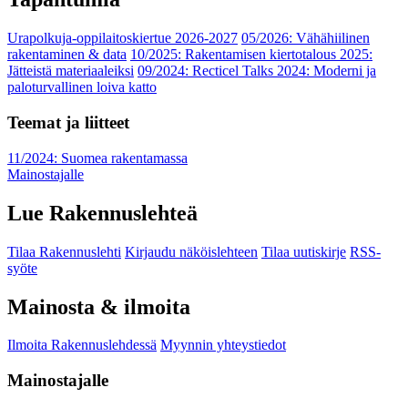
Urapolkuja-oppilaitoskiertue 2026-2027
05/2026: Vähähiilinen
rakentaminen & data
10/2025: Rakentamisen kiertotalous 2025:
Jätteistä materiaaleiksi
09/2024: Recticel Talks 2024: Moderni ja
paloturvallinen loiva katto
Teemat ja liitteet
11/2024: Suomea rakentamassa
Mainostajalle
Lue Rakennuslehteä
Tilaa Rakennuslehti
Kirjaudu näköislehteen
Tilaa uutiskirje
RSS-
syöte
Mainosta & ilmoita
Ilmoita Rakennuslehdessä
Myynnin yhteystiedot
Mainostajalle