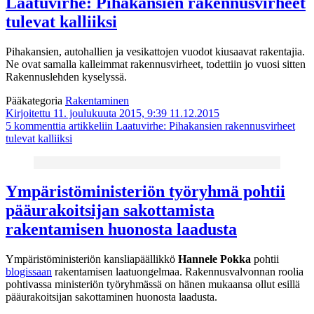
Laatuvirhe: Pihakansien rakennusvirheet
tulevat kalliiksi
Pihakansien, autohallien ja vesikattojen vuodot kiusaavat rakentajia.
Ne ovat samalla kalleimmat rakennusvirheet, todettiin jo vuosi sitten
Rakennuslehden kyselyssä.
Pääkategoria
Rakentaminen
Kirjoitettu 11. joulukuuta 2015, 9:39
11.12.2015
5 kommenttia
artikkeliin Laatuvirhe: Pihakansien rakennusvirheet
tulevat kalliiksi
Ympäristöministeriön työryhmä pohtii
pääurakoitsijan sakottamista
rakentamisen huonosta laadusta
Ympäristöministeriön kansliapäällikkö
Hannele Pokka
pohtii
blogissaan
rakentamisen laatuongelmaa. Rakennusvalvonnan roolia
pohtivassa ministeriön työryhmässä on hänen mukaansa ollut esillä
pääurakoitsijan sakottaminen huonosta laadusta.