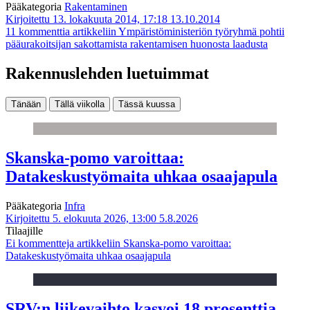
Pääkategoria
Rakentaminen
Kirjoitettu 13. lokakuuta 2014, 17:18
13.10.2014
11 kommenttia
artikkeliin Ympäristöministeriön työryhmä pohtii
pääurakoitsijan sakottamista rakentamisen huonosta laadusta
Rakennuslehden luetuimmat
Tänään
Tällä viikolla
Tässä kuussa
Skanska-pomo varoittaa:
Datakeskustyömaita uhkaa osaajapula
Pääkategoria
Infra
Kirjoitettu 5. elokuuta 2026, 13:00
5.8.2026
Tilaajille
Ei kommentteja
artikkeliin Skanska-pomo varoittaa:
Datakeskustyömaita uhkaa osaajapula
SRV:n liikevaihto kasvoi 18 prosenttia,