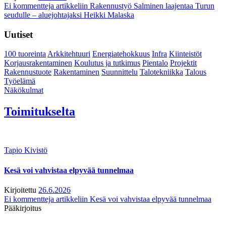
Ei kommentteja
artikkeliin Rakennustyö Salminen laajentaa Turun
seudulle – aluejohtajaksi Heikki Malaska
Uutiset
100 tuoreinta
Arkkitehtuuri
Energiatehokkuus
Infra
Kiinteistöt
Korjausrakentaminen
Koulutus ja tutkimus
Pientalo
Projektit
Rakennustuote
Rakentaminen
Suunnittelu
Talotekniikka
Talous
Työelämä
Näkökulmat
Toimitukselta
Tapio Kivistö
Kesä voi vahvistaa elpyvää tunnelmaa
Kirjoitettu
26.6.2026
Ei kommentteja
artikkeliin Kesä voi vahvistaa elpyvää tunnelmaa
Pääkirjoitus