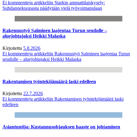
Ei kommentteja
artikkeliin Starkin ammattilaiskysely:
Suhdannekuopasta päädytään vielä työvoimapulaan
Rakennustyö Salminen laajentaa Turun seudulle –
aluejohtajaksi Heikki Malaska
Kirjoitettu
5.8.2026
Ei kommentteja
artikkeliin Rakennustyö Salminen laajentaa Turun
seudulle – aluejohtajaksi Heikki Malaska
Rakentamisen työntekijämäärä laski edelleen
Kirjoitettu
22.7.2026
Ei kommentteja
artikkeliin Rakentamisen työntekijämäärä laski
edelleen
Asiantuntija: Kustannusohjauksen haaste on johtaminen