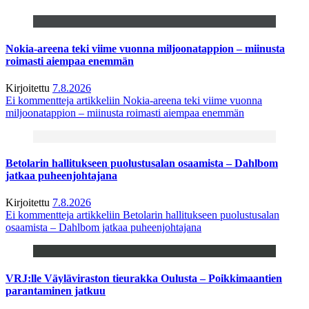
Nokia-areena teki viime vuonna miljoonatappion – miinusta
roimasti aiempaa enemmän
Kirjoitettu
7.8.2026
Ei kommentteja
artikkeliin Nokia-areena teki viime vuonna
miljoonatappion – miinusta roimasti aiempaa enemmän
Betolarin hallitukseen puolustusalan osaamista – Dahlbom
jatkaa puheenjohtajana
Kirjoitettu
7.8.2026
Ei kommentteja
artikkeliin Betolarin hallitukseen puolustusalan
osaamista – Dahlbom jatkaa puheenjohtajana
VRJ:lle Väyläviraston tieurakka Oulusta – Poikkimaantien
parantaminen jatkuu