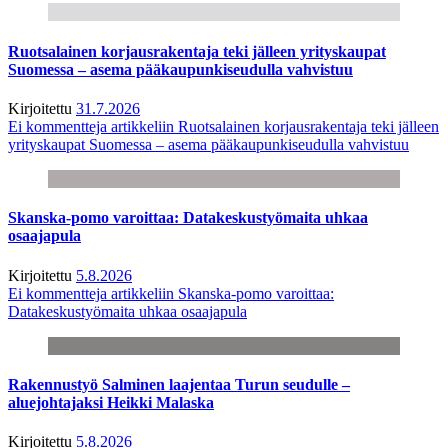
Ruotsalainen korjausrakentaja teki jälleen yrityskaupat
Suomessa – asema pääkaupunkiseudulla vahvistuu
Kirjoitettu
31.7.2026
Ei kommentteja
artikkeliin Ruotsalainen korjausrakentaja teki jälleen
yrityskaupat Suomessa – asema pääkaupunkiseudulla vahvistuu
Skanska-pomo varoittaa: Datakeskustyömaita uhkaa
osaajapula
Kirjoitettu
5.8.2026
Ei kommentteja
artikkeliin Skanska-pomo varoittaa:
Datakeskustyömaita uhkaa osaajapula
Rakennustyö Salminen laajentaa Turun seudulle –
aluejohtajaksi Heikki Malaska
Kirjoitettu
5.8.2026