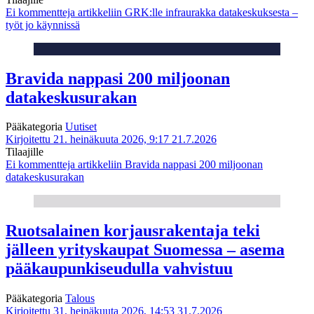
Ei kommentteja
artikkeliin GRK:lle infraurakka datakeskuksesta –
työt jo käynnissä
Bravida nappasi 200 miljoonan
datakeskusurakan
Pääkategoria
Uutiset
Kirjoitettu 21. heinäkuuta 2026, 9:17
21.7.2026
Tilaajille
Ei kommentteja
artikkeliin Bravida nappasi 200 miljoonan
datakeskusurakan
Ruotsalainen korjausrakentaja teki
jälleen yrityskaupat Suomessa – asema
pääkaupunkiseudulla vahvistuu
Pääkategoria
Talous
Kirjoitettu 31. heinäkuuta 2026, 14:53
31.7.2026