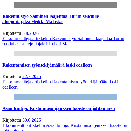
Rakennustyö Salminen laajentaa Turun seudulle –
aluejohtajaksi Heikki Malaska
Kirjoitettu
5.8.2026
Ei kommentteja
artikkeliin Rakennustyö Salminen laajentaa Turun
seudulle – aluejohtajaksi Heikki Malaska
Rakentamisen työntekijämäärä laski edelleen
Kirjoitettu
22.7.2026
Ei kommentteja
artikkeliin Rakentamisen työntekijämäärä laski
edelleen
Asiantuntija: Kustannusohjauksen haaste on johtaminen
Kirjoitettu
30.6.2026
1 kommentti
artikkeliin Asiantuntija: Kustannusohjauksen haaste on
johtaminen