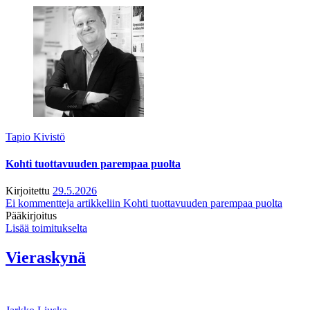
Tapio Kivistö
Kohti tuottavuuden parempaa puolta
Kirjoitettu
29.5.2026
Ei kommentteja
artikkeliin Kohti tuottavuuden parempaa puolta
Pääkirjoitus
Lisää toimitukselta
Vieraskynä