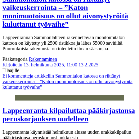
vaikeuskerrointa – ”Katon
monimuotoisuus on ollut aivonystyröitä
kuluttanut työvaihe”
Lappeenrannan Sammonlahteen rakennettavan monitoimitalon
kattoon on käytetty yli 2500 ristikkoa ja lähes 55000 savitiiltä.
Puurunkoista rakennusta on toteutettu ilman sääsuojaa.
Pääkategoria
Rakentaminen
Kirjoitettu 13. helmikuuta 2025, 11:00
13.2.2025
Tilaajille
Ei kommentteja
artikkeliin Sammontalon katossa on riittänyt
vaikeuskerrointa – ”Katon monimuotoisuus on ollut aivonystyröitä
kuluttanut työvaihe”
Lappeenranta kilpailuttaa pääkirjastonsa
peruskorjauksen uudelleen
Lappeenranta käynnistää helmikuun alussa uuden urakkakilpailun
pääkirjastonsa peruskorjaushankkeesta.