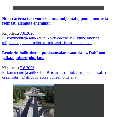
Nokia-areena teki viime vuonna miljoonatappion – miinusta
roimasti aiempaa enemmän
Kirjoitettu
7.8.2026
Ei kommentteja
artikkeliin Nokia-areena teki viime vuonna
miljoonatappion – miinusta roimasti aiempaa enemmän
Betolarin hallitukseen puolustusalan osaamista – Dahlbom
jatkaa puheenjohtajana
Kirjoitettu
7.8.2026
Ei kommentteja
artikkeliin Betolarin hallitukseen puolustusalan
osaamista – Dahlbom jatkaa puheenjohtajana