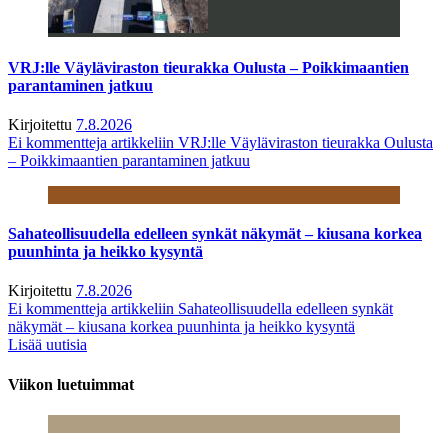
VRJ:lle Väyläviraston tieurakka Oulusta – Poikkimaantien
parantaminen jatkuu
Kirjoitettu
7.8.2026
Ei kommentteja
artikkeliin VRJ:lle Väyläviraston tieurakka Oulusta
– Poikkimaantien parantaminen jatkuu
Sahateollisuudella edelleen synkät näkymät – kiusana korkea
puunhinta ja heikko kysyntä
Kirjoitettu
7.8.2026
Ei kommentteja
artikkeliin Sahateollisuudella edelleen synkät
näkymät – kiusana korkea puunhinta ja heikko kysyntä
Lisää uutisia
Viikon luetuimmat