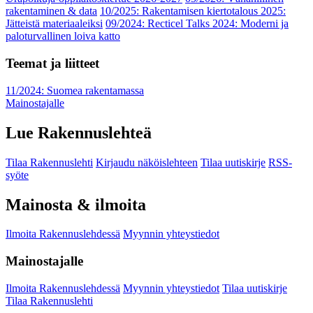
rakentaminen & data
10/2025: Rakentamisen kiertotalous 2025:
Jätteistä materiaaleiksi
09/2024: Recticel Talks 2024: Moderni ja
paloturvallinen loiva katto
Teemat ja liitteet
11/2024: Suomea rakentamassa
Mainostajalle
Lue Rakennuslehteä
Tilaa Rakennuslehti
Kirjaudu näköislehteen
Tilaa uutiskirje
RSS-
syöte
Mainosta & ilmoita
Ilmoita Rakennuslehdessä
Myynnin yhteystiedot
Mainostajalle
Ilmoita Rakennuslehdessä
Myynnin yhteystiedot
Tilaa uutiskirje
Tilaa Rakennuslehti