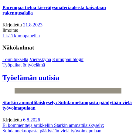
Parempaa tietoa kierrätysmateriaaleista kaivataan
rakennusalalla
Kirjoitettu
21.8.2023
Ilmoitus
Lisää kumppaneilta
Näkökulmat
Toimitukselta
Vieraskynä
Kumppaniblogit
Työpaikat & työelämä
Työelämän uutisia
Starkin ammattilaiskysely: Suhdannekuopasta päädytään vielä
työvoimapulaan
Kirjoitettu
6.8.2026
Ei kommentteja
artikkeliin Starkin ammattilaiskysely:
Suhdannekuopasta päädytään vielä työvoimapulaan