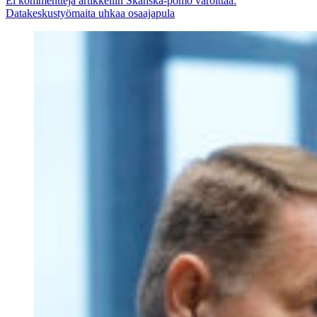
Ei kommentteja
artikkeliin Skanska-pomo varoittaa:
Datakeskustyömaita uhkaa osaajapula