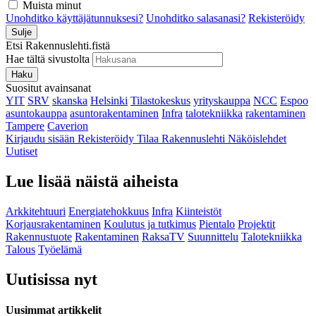
Muista minut
Unohditko käyttäjätunnuksesi?
Unohditko salasanasi?
Rekisteröidy
Sulje
Etsi Rakennuslehti.fistä
Hae tältä sivustolta
Haku
Suositut avainsanat
YIT
SRV
skanska
Helsinki
Tilastokeskus
yrityskauppa
NCC
Espoo
asuntokauppa
asuntorakentaminen
Infra
talotekniikka
rakentaminen
Tampere
Caverion
Kirjaudu sisään
Rekisteröidy
Tilaa Rakennuslehti
Näköislehdet
Uutiset
Lue lisää näistä aiheista
Arkkitehtuuri
Energiatehokkuus
Infra
Kiinteistöt
Korjausrakentaminen
Koulutus ja tutkimus
Pientalo
Projektit
Rakennustuote
Rakentaminen
RaksaTV
Suunnittelu
Talotekniikka
Talous
Työelämä
Uutisissa nyt
Uusimmat artikkelit