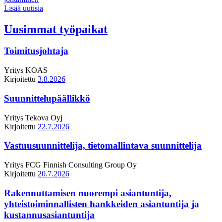
Lisää uutisia
Uusimmat työpaikat
Toimitusjohtaja
Yritys
KOAS
Kirjoitettu
3.8.2026
Suunnittelupäällikkö
Yritys
Tekova Oyj
Kirjoitettu
22.7.2026
Vastuusuunnittelija, tietomallintava suunnittelija
Yritys
FCG Finnish Consulting Group Oy
Kirjoitettu
20.7.2026
Rakennuttamisen nuorempi asiantuntija,
yhteistoiminnallisten hankkeiden asiantuntija ja
kustannusasiantuntija