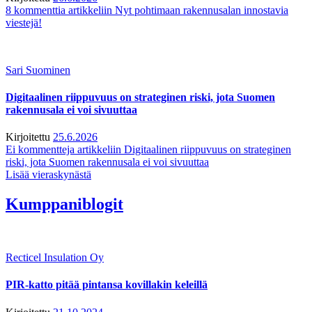
8 kommenttia
artikkeliin Nyt pohtimaan rakennusalan innostavia
viestejä!
Sari Suominen
Digitaalinen riippuvuus on strateginen riski, jota Suomen
rakennusala ei voi sivuuttaa
Kirjoitettu
25.6.2026
Ei kommentteja
artikkeliin Digitaalinen riippuvuus on strateginen
riski, jota Suomen rakennusala ei voi sivuuttaa
Lisää vieraskynästä
Kumppaniblogit
Recticel Insulation Oy
PIR-katto pitää pintansa kovillakin keleillä