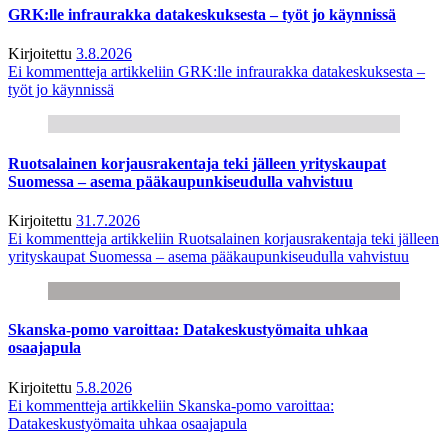
GRK:lle infraurakka datakeskuksesta – työt jo käynnissä
Kirjoitettu
3.8.2026
Ei kommentteja
artikkeliin GRK:lle infraurakka datakeskuksesta –
työt jo käynnissä
Ruotsalainen korjausrakentaja teki jälleen yrityskaupat
Suomessa – asema pääkaupunkiseudulla vahvistuu
Kirjoitettu
31.7.2026
Ei kommentteja
artikkeliin Ruotsalainen korjausrakentaja teki jälleen
yrityskaupat Suomessa – asema pääkaupunkiseudulla vahvistuu
Skanska-pomo varoittaa: Datakeskustyömaita uhkaa
osaajapula
Kirjoitettu
5.8.2026
Ei kommentteja
artikkeliin Skanska-pomo varoittaa:
Datakeskustyömaita uhkaa osaajapula