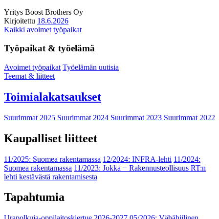
Yritys
Boost Brothers Oy
Kirjoitettu
18.6.2026
Kaikki avoimet työpaikat
Työpaikat & työelämä
Avoimet työpaikat
Työelämän uutisia
Teemat & liitteet
Toimialakatsaukset
Suurimmat 2025
Suurimmat 2024
Suurimmat 2023
Suurimmat 2022
Kaupalliset liitteet
11/2025: Suomea rakentamassa
12/2024: INFRA-lehti
11/2024:
Suomea rakentamassa
11/2023: Jokka − Rakennusteollisuus RT:n
lehti kestävästä rakentamisesta
Tapahtumia
Urapolkuja-oppilaitoskiertue 2026-2027
05/2026: Vähähiilinen