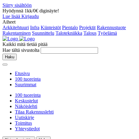
Siirry sisältöön
Hyödynnä 1kk/0€ diginäyte!
Lue lisää
Kirjaudu
Aiheet
Arkkitehtuuri
Infra
Kiinteistöt
Pientalo
Projektit
Rakennustuote
Rakentaminen
Suunnittelu
Talotekniikka
Talous
Työelämä
Kaikki mitä tietää pitää
Hae tältä sivustolta
Haku
Etusivu
100 tuoreinta
Suurimmat
100 tuoreinta
Keskustelut
Näköislehti
Tilaa Rakennuslehti
Uutiskirje
Toimitus
Yhteystiedot