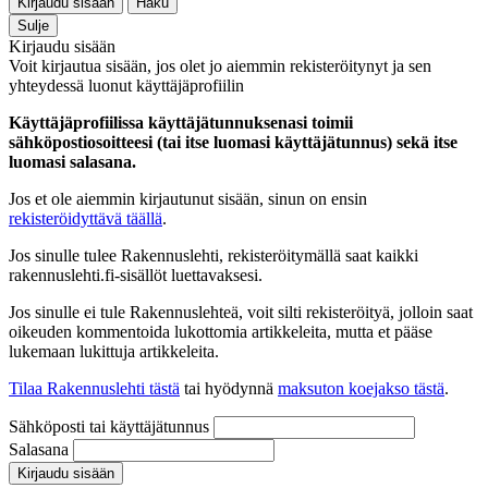
Kirjaudu sisään
Haku
Sulje
Kirjaudu sisään
Voit kirjautua sisään, jos olet jo aiemmin rekisteröitynyt ja sen
yhteydessä luonut käyttäjäprofiilin
Käyttäjäprofiilissa käyttäjätunnuksenasi toimii
sähköpostiosoitteesi (tai itse luomasi käyttäjätunnus) sekä itse
luomasi salasana.
Jos et ole aiemmin kirjautunut sisään, sinun on ensin
rekisteröidyttävä täällä
.
Jos sinulle tulee Rakennuslehti, rekisteröitymällä saat kaikki
rakennuslehti.fi-sisällöt luettavaksesi.
Jos sinulle ei tule Rakennuslehteä, voit silti rekisteröityä, jolloin saat
oikeuden kommentoida lukottomia artikkeleita, mutta et pääse
lukemaan lukittuja artikkeleita.
Tilaa Rakennuslehti tästä
tai hyödynnä
maksuton koejakso tästä
.
Sähköposti tai käyttäjätunnus
Salasana
Kirjaudu sisään