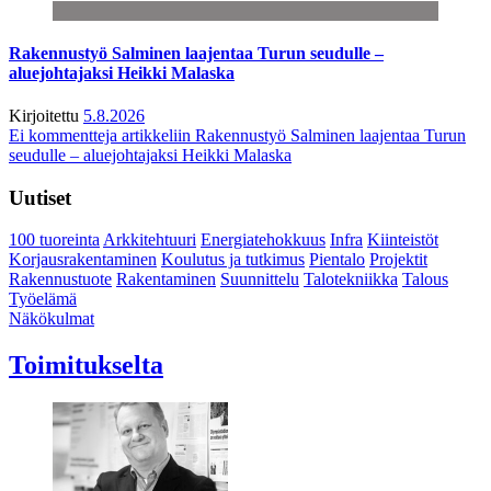
Rakennustyö Salminen laajentaa Turun seudulle –
aluejohtajaksi Heikki Malaska
Kirjoitettu
5.8.2026
Ei kommentteja
artikkeliin Rakennustyö Salminen laajentaa Turun
seudulle – aluejohtajaksi Heikki Malaska
Uutiset
100 tuoreinta
Arkkitehtuuri
Energiatehokkuus
Infra
Kiinteistöt
Korjausrakentaminen
Koulutus ja tutkimus
Pientalo
Projektit
Rakennustuote
Rakentaminen
Suunnittelu
Talotekniikka
Talous
Työelämä
Näkökulmat
Toimitukselta