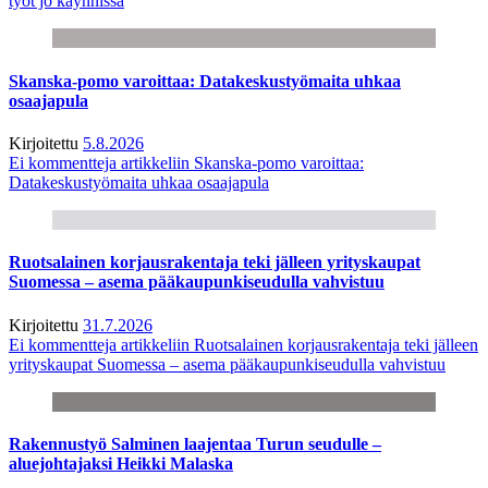
työt jo käynnissä
Skanska-pomo varoittaa: Datakeskustyömaita uhkaa
osaajapula
Kirjoitettu
5.8.2026
Ei kommentteja
artikkeliin Skanska-pomo varoittaa:
Datakeskustyömaita uhkaa osaajapula
Ruotsalainen korjausrakentaja teki jälleen yrityskaupat
Suomessa – asema pääkaupunkiseudulla vahvistuu
Kirjoitettu
31.7.2026
Ei kommentteja
artikkeliin Ruotsalainen korjausrakentaja teki jälleen
yrityskaupat Suomessa – asema pääkaupunkiseudulla vahvistuu
Rakennustyö Salminen laajentaa Turun seudulle –
aluejohtajaksi Heikki Malaska