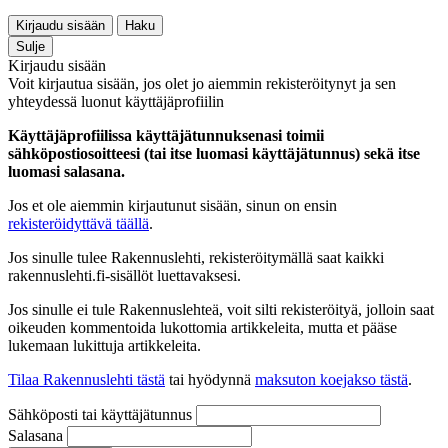
Kirjaudu sisään
Haku
Sulje
Kirjaudu sisään
Voit kirjautua sisään, jos olet jo aiemmin rekisteröitynyt ja sen
yhteydessä luonut käyttäjäprofiilin
Käyttäjäprofiilissa käyttäjätunnuksenasi toimii
sähköpostiosoitteesi (tai itse luomasi käyttäjätunnus) sekä itse
luomasi salasana.
Jos et ole aiemmin kirjautunut sisään, sinun on ensin
rekisteröidyttävä täällä
.
Jos sinulle tulee Rakennuslehti, rekisteröitymällä saat kaikki
rakennuslehti.fi-sisällöt luettavaksesi.
Jos sinulle ei tule Rakennuslehteä, voit silti rekisteröityä, jolloin saat
oikeuden kommentoida lukottomia artikkeleita, mutta et pääse
lukemaan lukittuja artikkeleita.
Tilaa Rakennuslehti tästä
tai hyödynnä
maksuton koejakso tästä
.
Sähköposti tai käyttäjätunnus
Salasana