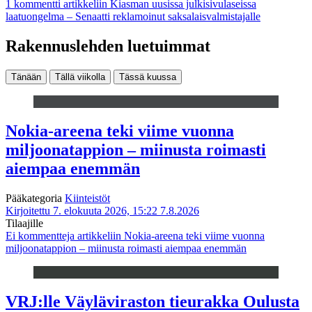
1 kommentti
artikkeliin Kiasman uusissa julkisivulaseissa
laatuongelma – Senaatti reklamoinut saksalaisvalmistajalle
Rakennuslehden luetuimmat
Tänään
Tällä viikolla
Tässä kuussa
Nokia-areena teki viime vuonna
miljoonatappion – miinusta roimasti
aiempaa enemmän
Pääkategoria
Kiinteistöt
Kirjoitettu 7. elokuuta 2026, 15:22
7.8.2026
Tilaajille
Ei kommentteja
artikkeliin Nokia-areena teki viime vuonna
miljoonatappion – miinusta roimasti aiempaa enemmän
VRJ:lle Väyläviraston tieurakka Oulusta