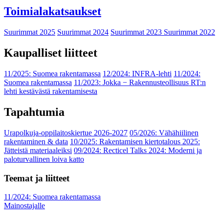
Toimialakatsaukset
Suurimmat 2025
Suurimmat 2024
Suurimmat 2023
Suurimmat 2022
Kaupalliset liitteet
11/2025: Suomea rakentamassa
12/2024: INFRA-lehti
11/2024:
Suomea rakentamassa
11/2023: Jokka − Rakennusteollisuus RT:n
lehti kestävästä rakentamisesta
Tapahtumia
Urapolkuja-oppilaitoskiertue 2026-2027
05/2026: Vähähiilinen
rakentaminen & data
10/2025: Rakentamisen kiertotalous 2025:
Jätteistä materiaaleiksi
09/2024: Recticel Talks 2024: Moderni ja
paloturvallinen loiva katto
Teemat ja liitteet
11/2024: Suomea rakentamassa
Mainostajalle