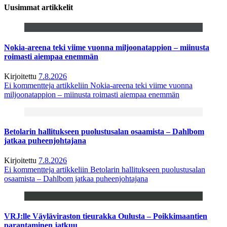
Uusimmat artikkelit
Nokia-areena teki viime vuonna miljoonatappion – miinusta
roimasti aiempaa enemmän
Kirjoitettu
7.8.2026
Ei kommentteja
artikkeliin Nokia-areena teki viime vuonna
miljoonatappion – miinusta roimasti aiempaa enemmän
Betolarin hallitukseen puolustusalan osaamista – Dahlbom
jatkaa puheenjohtajana
Kirjoitettu
7.8.2026
Ei kommentteja
artikkeliin Betolarin hallitukseen puolustusalan
osaamista – Dahlbom jatkaa puheenjohtajana
VRJ:lle Väyläviraston tieurakka Oulusta – Poikkimaantien
parantaminen jatkuu