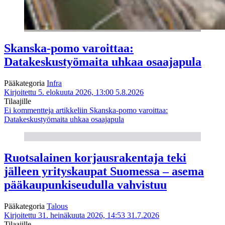
Skanska-pomo varoittaa:
Datakeskustyömaita uhkaa osaajapula
Pääkategoria
Infra
Kirjoitettu 5. elokuuta 2026, 13:00
5.8.2026
Tilaajille
Ei kommentteja
artikkeliin Skanska-pomo varoittaa:
Datakeskustyömaita uhkaa osaajapula
Ruotsalainen korjausrakentaja teki
jälleen yrityskaupat Suomessa – asema
pääkaupunkiseudulla vahvistuu
Pääkategoria
Talous
Kirjoitettu 31. heinäkuuta 2026, 14:53
31.7.2026
Tilaajille