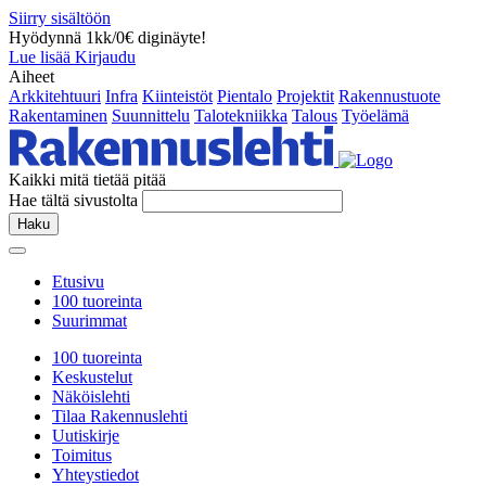
Siirry sisältöön
Hyödynnä 1kk/0€ diginäyte!
Lue lisää
Kirjaudu
Aiheet
Arkkitehtuuri
Infra
Kiinteistöt
Pientalo
Projektit
Rakennustuote
Rakentaminen
Suunnittelu
Talotekniikka
Talous
Työelämä
Kaikki mitä tietää pitää
Hae tältä sivustolta
Haku
Etusivu
100 tuoreinta
Suurimmat
100 tuoreinta
Keskustelut
Näköislehti
Tilaa Rakennuslehti
Uutiskirje
Toimitus
Yhteystiedot