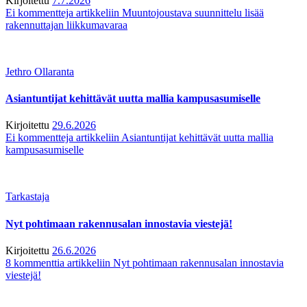
Kirjoitettu
7.7.2026
Ei kommentteja
artikkeliin Muuntojoustava suunnittelu lisää
rakennuttajan liikkumavaraa
Jethro Ollaranta
Asiantuntijat kehittävät uutta mallia kampusasumiselle
Kirjoitettu
29.6.2026
Ei kommentteja
artikkeliin Asiantuntijat kehittävät uutta mallia
kampusasumiselle
Tarkastaja
Nyt pohtimaan rakennusalan innostavia viestejä!
Kirjoitettu
26.6.2026
8 kommenttia
artikkeliin Nyt pohtimaan rakennusalan innostavia
viestejä!