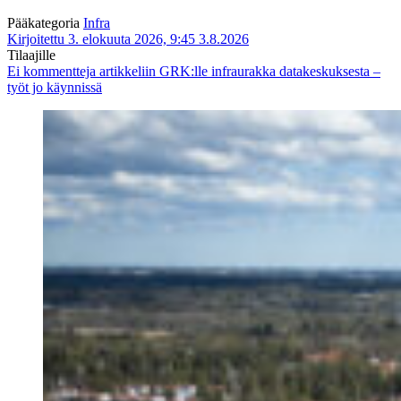
Pääkategoria
Infra
Kirjoitettu 3. elokuuta 2026, 9:45
3.8.2026
Tilaajille
Ei kommentteja
artikkeliin GRK:lle infraurakka datakeskuksesta –
työt jo käynnissä