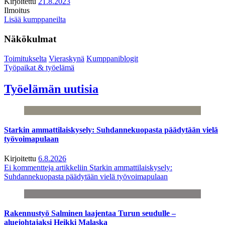
Kirjoitettu
21.8.2023
Ilmoitus
Lisää kumppaneilta
Näkökulmat
Toimitukselta
Vieraskynä
Kumppaniblogit
Työpaikat & työelämä
Työelämän uutisia
Starkin ammattilaiskysely: Suhdannekuopasta päädytään vielä
työvoimapulaan
Kirjoitettu
6.8.2026
Ei kommentteja
artikkeliin Starkin ammattilaiskysely:
Suhdannekuopasta päädytään vielä työvoimapulaan
Rakennustyö Salminen laajentaa Turun seudulle –
aluejohtajaksi Heikki Malaska