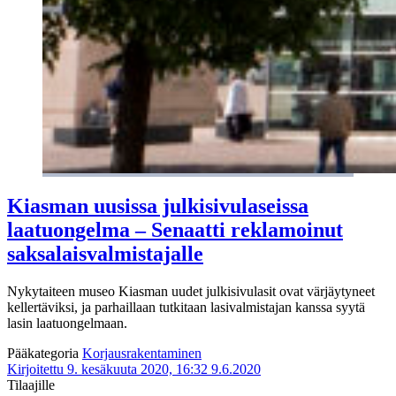
Kiasman uusissa julkisivulaseissa
laatuongelma – Senaatti reklamoinut
saksalaisvalmistajalle
Nykytaiteen museo Kiasman uudet julkisivulasit ovat värjäytyneet
kellertäviksi, ja parhaillaan tutkitaan lasivalmistajan kanssa syytä
lasin laatuongelmaan.
Pääkategoria
Korjausrakentaminen
Kirjoitettu 9. kesäkuuta 2020, 16:32
9.6.2020
Tilaajille