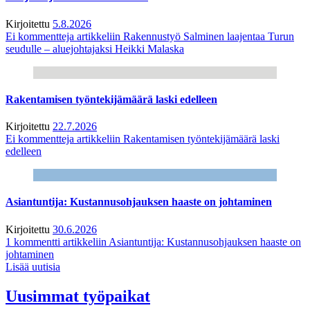
Kirjoitettu
5.8.2026
Ei kommentteja
artikkeliin Rakennustyö Salminen laajentaa Turun
seudulle – aluejohtajaksi Heikki Malaska
Rakentamisen työntekijämäärä laski edelleen
Kirjoitettu
22.7.2026
Ei kommentteja
artikkeliin Rakentamisen työntekijämäärä laski
edelleen
Asiantuntija: Kustannusohjauksen haaste on johtaminen
Kirjoitettu
30.6.2026
1 kommentti
artikkeliin Asiantuntija: Kustannusohjauksen haaste on
johtaminen
Lisää uutisia
Uusimmat työpaikat