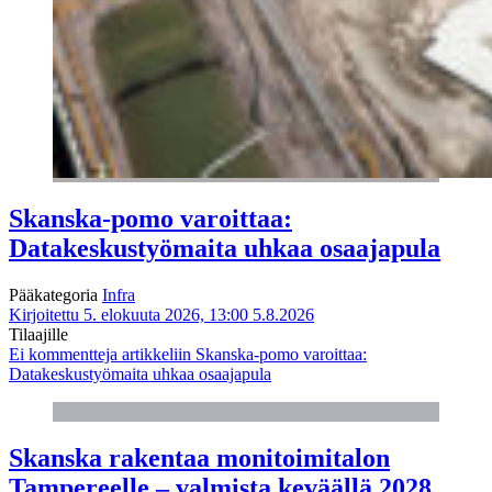
Skanska-pomo varoittaa:
Datakeskustyömaita uhkaa osaajapula
Pääkategoria
Infra
Kirjoitettu 5. elokuuta 2026, 13:00
5.8.2026
Tilaajille
Ei kommentteja
artikkeliin Skanska-pomo varoittaa:
Datakeskustyömaita uhkaa osaajapula
Skanska rakentaa monitoimitalon
Tampereelle – valmista keväällä 2028