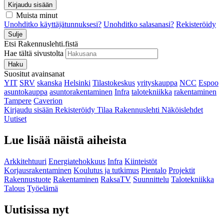
Kirjaudu sisään
Muista minut
Unohditko käyttäjätunnuksesi?
Unohditko salasanasi?
Rekisteröidy
Sulje
Etsi Rakennuslehti.fistä
Hae tältä sivustolta
Haku
Suositut avainsanat
YIT
SRV
skanska
Helsinki
Tilastokeskus
yrityskauppa
NCC
Espoo
asuntokauppa
asuntorakentaminen
Infra
talotekniikka
rakentaminen
Tampere
Caverion
Kirjaudu sisään
Rekisteröidy
Tilaa Rakennuslehti
Näköislehdet
Uutiset
Lue lisää näistä aiheista
Arkkitehtuuri
Energiatehokkuus
Infra
Kiinteistöt
Korjausrakentaminen
Koulutus ja tutkimus
Pientalo
Projektit
Rakennustuote
Rakentaminen
RaksaTV
Suunnittelu
Talotekniikka
Talous
Työelämä
Uutisissa nyt