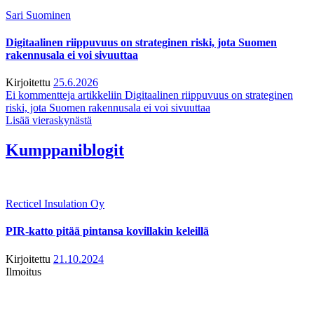
Sari Suominen
Digitaalinen riippuvuus on strateginen riski, jota Suomen
rakennusala ei voi sivuuttaa
Kirjoitettu
25.6.2026
Ei kommentteja
artikkeliin Digitaalinen riippuvuus on strateginen
riski, jota Suomen rakennusala ei voi sivuuttaa
Lisää vieraskynästä
Kumppaniblogit
Recticel Insulation Oy
PIR-katto pitää pintansa kovillakin keleillä
Kirjoitettu
21.10.2024
Ilmoitus