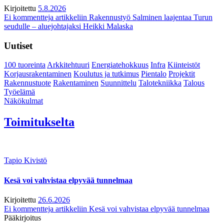
Kirjoitettu
5.8.2026
Ei kommentteja
artikkeliin Rakennustyö Salminen laajentaa Turun
seudulle – aluejohtajaksi Heikki Malaska
Uutiset
100 tuoreinta
Arkkitehtuuri
Energiatehokkuus
Infra
Kiinteistöt
Korjausrakentaminen
Koulutus ja tutkimus
Pientalo
Projektit
Rakennustuote
Rakentaminen
Suunnittelu
Talotekniikka
Talous
Työelämä
Näkökulmat
Toimitukselta
Tapio Kivistö
Kesä voi vahvistaa elpyvää tunnelmaa
Kirjoitettu
26.6.2026
Ei kommentteja
artikkeliin Kesä voi vahvistaa elpyvää tunnelmaa
Pääkirjoitus