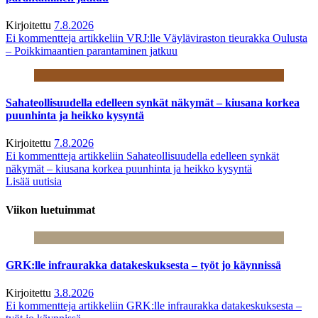
Kirjoitettu
7.8.2026
Ei kommentteja
artikkeliin VRJ:lle Väyläviraston tieurakka Oulusta
– Poikkimaantien parantaminen jatkuu
Sahateollisuudella edelleen synkät näkymät – kiusana korkea
puunhinta ja heikko kysyntä
Kirjoitettu
7.8.2026
Ei kommentteja
artikkeliin Sahateollisuudella edelleen synkät
näkymät – kiusana korkea puunhinta ja heikko kysyntä
Lisää uutisia
Viikon luetuimmat
GRK:lle infraurakka datakeskuksesta – työt jo käynnissä
Kirjoitettu
3.8.2026
Ei kommentteja
artikkeliin GRK:lle infraurakka datakeskuksesta –