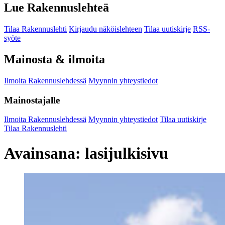
Lue Rakennuslehteä
Tilaa Rakennuslehti
Kirjaudu näköislehteen
Tilaa uutiskirje
RSS-
syöte
Mainosta & ilmoita
Ilmoita Rakennuslehdessä
Myynnin yhteystiedot
Mainostajalle
Ilmoita Rakennuslehdessä
Myynnin yhteystiedot
Tilaa uutiskirje
Tilaa Rakennuslehti
Avainsana:
lasijulkisivu