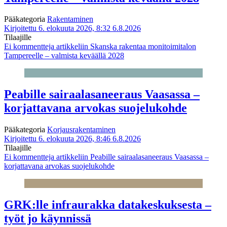
Pääkategoria
Rakentaminen
Kirjoitettu 6. elokuuta 2026, 8:32
6.8.2026
Tilaajille
Ei kommentteja
artikkeliin Skanska rakentaa monitoimitalon
Tampereelle – valmista keväällä 2028
Peabille sairaalasaneeraus Vaasassa –
korjattavana arvokas suojelukohde
Pääkategoria
Korjausrakentaminen
Kirjoitettu 6. elokuuta 2026, 8:46
6.8.2026
Tilaajille
Ei kommentteja
artikkeliin Peabille sairaalasaneeraus Vaasassa –
korjattavana arvokas suojelukohde
GRK:lle infraurakka datakeskuksesta –
työt jo käynnissä