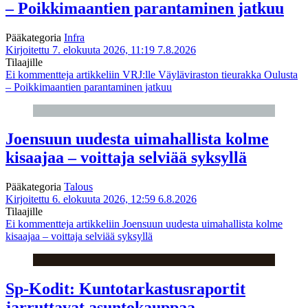
– Poikkimaantien parantaminen jatkuu
Pääkategoria
Infra
Kirjoitettu 7. elokuuta 2026, 11:19
7.8.2026
Tilaajille
Ei kommentteja
artikkeliin VRJ:lle Väyläviraston tieurakka Oulusta
– Poikkimaantien parantaminen jatkuu
Joensuun uudesta uimahallista kolme
kisaajaa – voittaja selviää syksyllä
Pääkategoria
Talous
Kirjoitettu 6. elokuuta 2026, 12:59
6.8.2026
Tilaajille
Ei kommentteja
artikkeliin Joensuun uudesta uimahallista kolme
kisaajaa – voittaja selviää syksyllä
Sp-Kodit: Kuntotarkastusraportit
jarruttavat asuntokauppaa