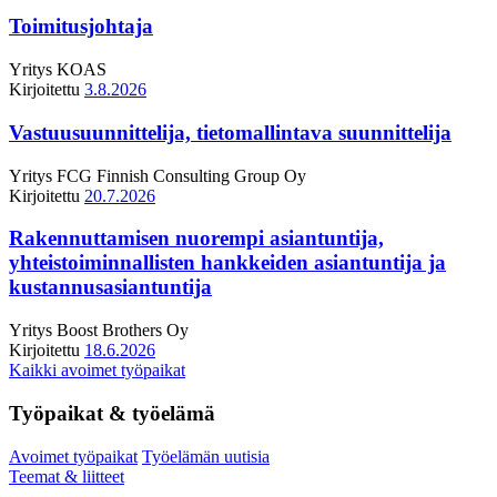
Toimitusjohtaja
Yritys
KOAS
Kirjoitettu
3.8.2026
Vastuusuunnittelija, tietomallintava suunnittelija
Yritys
FCG Finnish Consulting Group Oy
Kirjoitettu
20.7.2026
Rakennuttamisen nuorempi asiantuntija,
yhteistoiminnallisten hankkeiden asiantuntija ja
kustannusasiantuntija
Yritys
Boost Brothers Oy
Kirjoitettu
18.6.2026
Kaikki avoimet työpaikat
Työpaikat & työelämä
Avoimet työpaikat
Työelämän uutisia
Teemat & liitteet