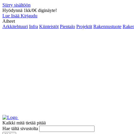
Siirry sisältöön
Hyödynnä 1kk/0€ diginäyte!
Lue lisää
Kirjaudu
Aiheet
Arkkitehtuuri
Infra
Kiinteistöt
Pientalo
Projektit
Rakennustuote
Raken
Kaikki mitä tietää pitää
Hae tältä sivustolta