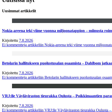
Uusimmat artikkelit
Nokia-areena teki viime vuonna miljoonatappion – miinusta ro
Kirjoitettu
7.8.2026
Ei kommentteja
artikkeliin Nokia-areena teki viime vuonna miljoona
Betolarin hallitukseen puolustusalan osaamista – Dahlbom jatk
Kirjoitettu
7.8.2026
Ei kommentteja
artikkeliin Betolarin hallitukseen puolustusalan osa
VRJ:lle Väyläviraston tieurakka Oulusta – Poikkimaantien par
Kirjoitettu
7.8.2026
Ei kommentteja
artikkeliin VRJ:lle Väyläviraston tieurakka Oulusta 