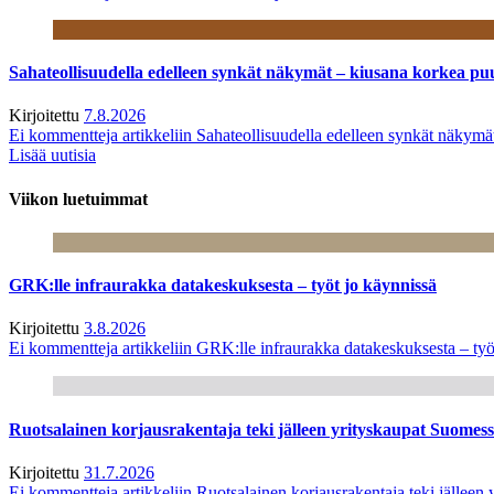
Sahateollisuudella edelleen synkät näkymät – kiusana korkea pu
Kirjoitettu
7.8.2026
Ei kommentteja
artikkeliin Sahateollisuudella edelleen synkät näkym
Lisää uutisia
Viikon luetuimmat
GRK:lle infraurakka datakeskuksesta – työt jo käynnissä
Kirjoitettu
3.8.2026
Ei kommentteja
artikkeliin GRK:lle infraurakka datakeskuksesta – työ
Ruotsalainen korjausrakentaja teki jälleen yrityskaupat Suome
Kirjoitettu
31.7.2026
Ei kommentteja
artikkeliin Ruotsalainen korjausrakentaja teki jälle