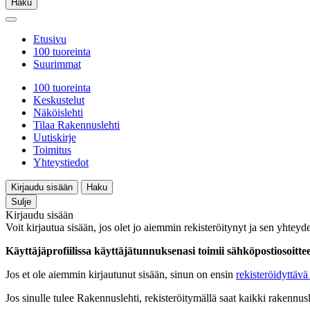
Haku
Etusivu
100 tuoreinta
Suurimmat
100 tuoreinta
Keskustelut
Näköislehti
Tilaa Rakennuslehti
Uutiskirje
Toimitus
Yhteystiedot
Kirjaudu sisään
Haku
Sulje
Kirjaudu sisään
Voit kirjautua sisään, jos olet jo aiemmin rekisteröitynyt ja sen yhteyde
Käyttäjäprofiilissa käyttäjätunnuksenasi toimii sähköpostiosoittees
Jos et ole aiemmin kirjautunut sisään, sinun on ensin
rekisteröidyttävä 
Jos sinulle tulee Rakennuslehti, rekisteröitymällä saat kaikki rakennusle