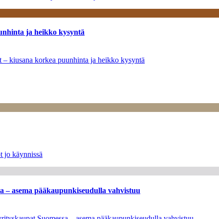
unhinta ja heikko kysyntä
ät – kiusana korkea puunhinta ja heikko kysyntä
t jo käynnissä
ssa – asema pääkaupunkiseudulla vahvistuu
en yrityskaupat Suomessa – asema pääkaupunkiseudulla vahvistuu