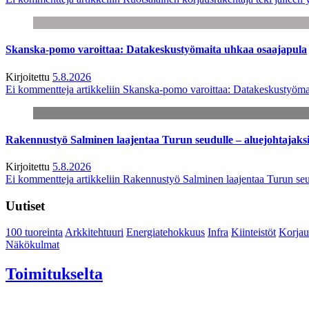
Skanska-pomo varoittaa: Datakeskustyömaita uhkaa osaajapula
Kirjoitettu
5.8.2026
Ei kommentteja
artikkeliin Skanska-pomo varoittaa: Datakeskustyöma
Rakennustyö Salminen laajentaa Turun seudulle – aluejohtajaks
Kirjoitettu
5.8.2026
Ei kommentteja
artikkeliin Rakennustyö Salminen laajentaa Turun seu
Uutiset
100 tuoreinta
Arkkitehtuuri
Energiatehokkuus
Infra
Kiinteistöt
Korjau
Näkökulmat
Toimitukselta