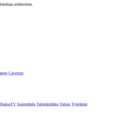
ukittuja artikkeleita.
pere
Caverion
RaksaTV
Suunnittelu
Talotekniikka
Talous
Työelämä