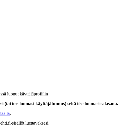
ssä luonut käyttäjäprofiilin
i (tai itse luomasi käyttäjätunnus) sekä itse luomasi salasana.
täällä
.
hti.fi-sisällöt luettavaksesi.