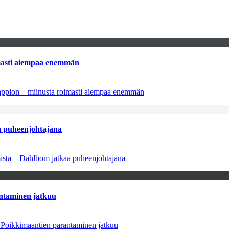
imasti aiempaa enemmän
tappion – miinusta roimasti aiempaa enemmän
aa puheenjohtajana
amista – Dahlbom jatkaa puheenjohtajana
antaminen jatkuu
– Poikkimaantien parantaminen jatkuu