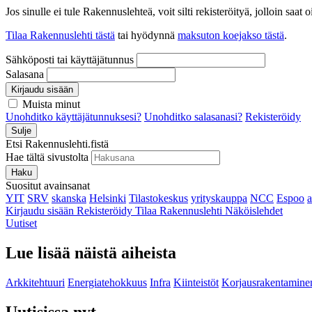
Jos sinulle ei tule Rakennuslehteä, voit silti rekisteröityä, jolloin sa
Tilaa Rakennuslehti tästä
tai hyödynnä
maksuton koejakso tästä
.
Sähköposti tai käyttäjätunnus
Salasana
Kirjaudu sisään
Muista minut
Unohditko käyttäjätunnuksesi?
Unohditko salasanasi?
Rekisteröidy
Sulje
Etsi Rakennuslehti.fistä
Hae tältä sivustolta
Haku
Suositut avainsanat
YIT
SRV
skanska
Helsinki
Tilastokeskus
yrityskauppa
NCC
Espoo
Kirjaudu sisään
Rekisteröidy
Tilaa Rakennuslehti
Näköislehdet
Uutiset
Lue lisää näistä aiheista
Arkkitehtuuri
Energiatehokkuus
Infra
Kiinteistöt
Korjausrakentamine
Uutisissa nyt