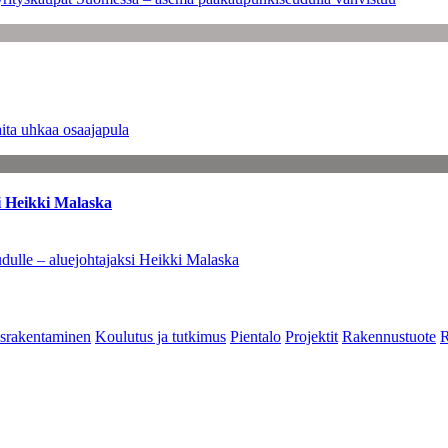
ita uhkaa osaajapula
i Heikki Malaska
dulle – aluejohtajaksi Heikki Malaska
srakentaminen
Koulutus ja tutkimus
Pientalo
Projektit
Rakennustuote
R