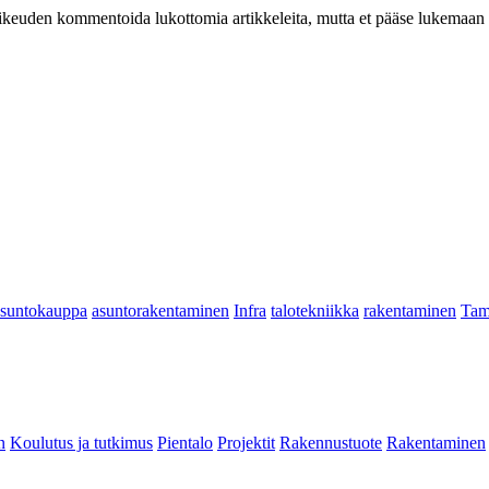
at oikeuden kommentoida lukottomia artikkeleita, mutta et pääse lukemaan l
asuntokauppa
asuntorakentaminen
Infra
talotekniikka
rakentaminen
Tam
n
Koulutus ja tutkimus
Pientalo
Projektit
Rakennustuote
Rakentaminen