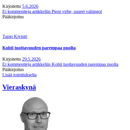
Kirjoitettu
5.6.2026
Ei kommentteja
artikkeliin Pieni virhe, suuret vahingot
Pääkirjoitus
Tapio Kivistö
Kohti tuottavuuden parempaa puolta
Kirjoitettu
29.5.2026
Ei kommentteja
artikkeliin Kohti tuottavuuden parempaa puolta
Pääkirjoitus
Lisää toimitukselta
Vieraskynä