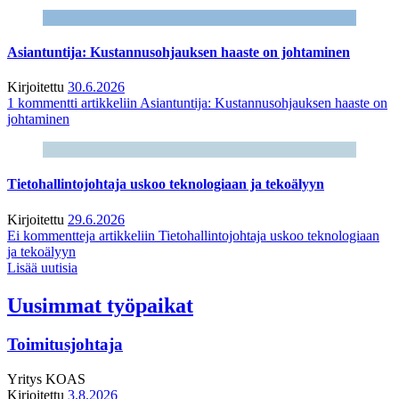
Asiantuntija: Kustannusohjauksen haaste on johtaminen
Kirjoitettu
30.6.2026
1 kommentti
artikkeliin Asiantuntija: Kustannusohjauksen haaste on
johtaminen
Tietohallintojohtaja uskoo teknologiaan ja tekoälyyn
Kirjoitettu
29.6.2026
Ei kommentteja
artikkeliin Tietohallintojohtaja uskoo teknologiaan
ja tekoälyyn
Lisää uutisia
Uusimmat työpaikat
Toimitusjohtaja
Yritys
KOAS
Kirjoitettu
3.8.2026