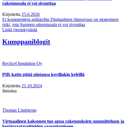
rakennusala ei voi sivuuttaa
Kirjoitettu
25.6.2026
Ei kommentteja
artikkeliin Digitaalinen riippuvuus on strateginen
riski, jota Suomen rakennusala ei voi sivuuttaa
Lisää vieraskynästä
Kumppaniblogit
Recticel Insulation Oy
PIR-katto pitää pintansa kovillakin keleillä
Kirjoitettu
21.10.2024
Ilmoitus
Thomas Lindstrom
Virtuaalinen kaksonen tuo apua rakennuksien suunnitteluun ja
kestävyystavoitteiden saavuttamiseen