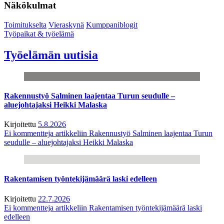
Näkökulmat
Toimitukselta
Vieraskynä
Kumppaniblogit
Työpaikat & työelämä
Työelämän uutisia
Rakennustyö Salminen laajentaa Turun seudulle –
aluejohtajaksi Heikki Malaska
Kirjoitettu
5.8.2026
Ei kommentteja
artikkeliin Rakennustyö Salminen laajentaa Turun
seudulle – aluejohtajaksi Heikki Malaska
Rakentamisen työntekijämäärä laski edelleen
Kirjoitettu
22.7.2026
Ei kommentteja
artikkeliin Rakentamisen työntekijämäärä laski
edelleen