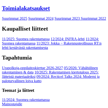
Toimialakatsaukset
Suurimmat 2025
Suurimmat 2024
Suurimmat 2023
Suurimmat 2022
Kaupalliset liitteet
11/2025: Suomea rakentamassa
12/2024: INFRA-lehti
11/2024:
Suomea rakentamassa
11/2023: Jokka − Rakennusteollisuus RT:n
lehti kestävästä rakentamisesta
Tapahtumia
Urapolkuja-oppilaitoskiertue 2026-2027
05/2026: Vähähiilinen
rakentaminen & data
10/2025: Rakentamisen kiertotalous 2025:
Jätteistä materiaaleiksi
09/2024: Recticel Talks 2024: Moderni ja
paloturvallinen loiva katto
Teemat ja liitteet
11/2024: Suomea rakentamassa
Mainostajalle