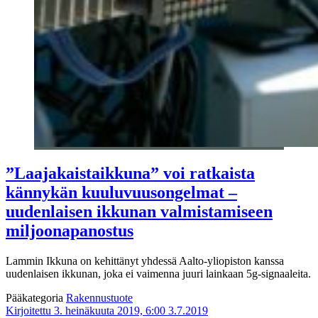
”Laajakaistaikkuna” voi ratkaista
kännykän kuuluvuusongelmat –
uudenlaisen ikkunan valmistamiseen
miljoonapanostus
Lammin Ikkuna on kehittänyt yhdessä Aalto-yliopiston kanssa
uudenlaisen ikkunan, joka ei vaimenna juuri lainkaan 5g-signaaleita.
Pääkategoria
Rakennustuote
Kirjoitettu 3. heinäkuuta 2019, 6:00
3.7.2019