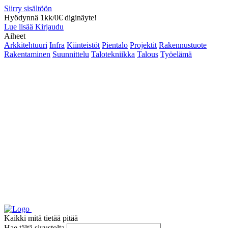
Siirry sisältöön
Hyödynnä 1kk/0€ diginäyte!
Lue lisää
Kirjaudu
Aiheet
Arkkitehtuuri
Infra
Kiinteistöt
Pientalo
Projektit
Rakennustuote
Rakentaminen
Suunnittelu
Talotekniikka
Talous
Työelämä
Kaikki mitä tietää pitää
Hae tältä sivustolta