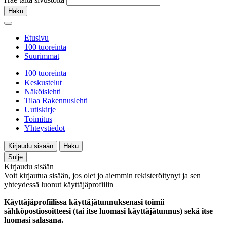
Haku
Etusivu
100 tuoreinta
Suurimmat
100 tuoreinta
Keskustelut
Näköislehti
Tilaa Rakennuslehti
Uutiskirje
Toimitus
Yhteystiedot
Kirjaudu sisään
Haku
Sulje
Kirjaudu sisään
Voit kirjautua sisään, jos olet jo aiemmin rekisteröitynyt ja sen
yhteydessä luonut käyttäjäprofiilin
Käyttäjäprofiilissa käyttäjätunnuksenasi toimii
sähköpostiosoitteesi (tai itse luomasi käyttäjätunnus) sekä itse
luomasi salasana.