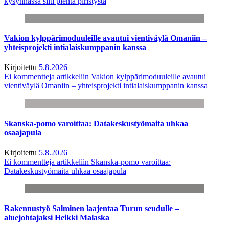
kysynnässä silti pientä piristystä
Vakion kylppärimoduuleille avautui vientiväylä Omaniin –
yhteisprojekti intialaiskumppanin kanssa
Kirjoitettu
5.8.2026
Ei kommentteja
artikkeliin Vakion kylppärimoduuleille avautui
vientiväylä Omaniin – yhteisprojekti intialaiskumppanin kanssa
Skanska-pomo varoittaa: Datakeskustyömaita uhkaa
osaajapula
Kirjoitettu
5.8.2026
Ei kommentteja
artikkeliin Skanska-pomo varoittaa:
Datakeskustyömaita uhkaa osaajapula
Rakennustyö Salminen laajentaa Turun seudulle –
aluejohtajaksi Heikki Malaska