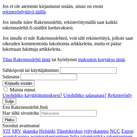
Jos et ole aiemmin kirjautunut sisään, sinun on ensin
rekisteröidyttävä täällä
.
Jos sinulle tulee Rakennuslehti, rekisteröitymällä saat kaikki
rakennuslehti.fi-sisällöt luettavaksesi.
Jos sinulle ei tule Rakennuslehteä, voit silti rekisteröityä, jolloin saat
oikeuden kommentoida lukottomia artikkeleita, mutta et pääse
lukemaan lukittuja artikkeleita.
Tilaa Rakennuslehti tästä
tai hyödynnä
maksuton koejakso tästä
.
Sähköposti tai käyttäjätunnus
Salasana
Kirjaudu sisään
Muista minut
Unohditko käyttäjätunnuksesi?
Unohditko salasanasi?
Rekisteröidy
Sulje
Etsi Rakennuslehti.fistä
Hae tältä sivustolta
Haku
Suositut avainsanat
YIT
SRV
skanska
Helsinki
Tilastokeskus
yrityskauppa
NCC
Espoo
asuntokauppa
asuntorakentaminen
Infra
talotekniikka
rakentaminen