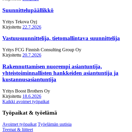
Suunnittelupäällikkö
Yritys
Tekova Oyj
Kirjoitettu
22.7.2026
Vastuusuunnittelija, tietomallintava suunnittelija
Yritys
FCG Finnish Consulting Group Oy
Kirjoitettu
20.7.2026
Rakennuttamisen nuorempi asiantuntija,
yhteistoiminnallisten hankkeiden asiantuntija ja
kustannusasiantuntija
Yritys
Boost Brothers Oy
Kirjoitettu
18.6.2026
Kaikki avoimet työpaikat
Työpaikat & työelämä
Avoimet työpaikat
Työelämän uutisia
Teemat & liitteet