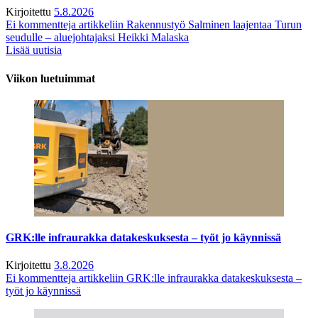
Kirjoitettu
5.8.2026
Ei kommentteja
artikkeliin Rakennustyö Salminen laajentaa Turun
seudulle – aluejohtajaksi Heikki Malaska
Lisää uutisia
Viikon luetuimmat
GRK:lle infraurakka datakeskuksesta – työt jo käynnissä
Kirjoitettu
3.8.2026
Ei kommentteja
artikkeliin GRK:lle infraurakka datakeskuksesta –
työt jo käynnissä