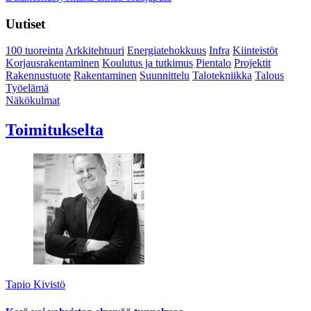
Uutiset
100 tuoreinta
Arkkitehtuuri
Energiatehokkuus
Infra
Kiinteistöt
Korjausrakentaminen
Koulutus ja tutkimus
Pientalo
Projektit
Rakennustuote
Rakentaminen
Suunnittelu
Talotekniikka
Talous
Työelämä
Näkökulmat
Toimitukselta
Tapio Kivistö