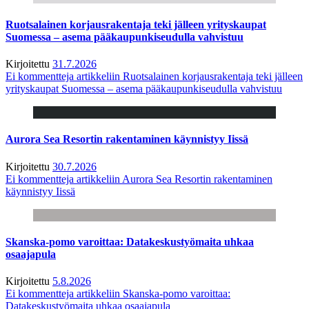
Ruotsalainen korjausrakentaja teki jälleen yrityskaupat
Suomessa – asema pääkaupunkiseudulla vahvistuu
Kirjoitettu
31.7.2026
Ei kommentteja
artikkeliin Ruotsalainen korjausrakentaja teki jälleen
yrityskaupat Suomessa – asema pääkaupunkiseudulla vahvistuu
Aurora Sea Resortin rakentaminen käynnistyy Iissä
Kirjoitettu
30.7.2026
Ei kommentteja
artikkeliin Aurora Sea Resortin rakentaminen
käynnistyy Iissä
Skanska-pomo varoittaa: Datakeskustyömaita uhkaa
osaajapula
Kirjoitettu
5.8.2026
Ei kommentteja
artikkeliin Skanska-pomo varoittaa:
Datakeskustyömaita uhkaa osaajapula