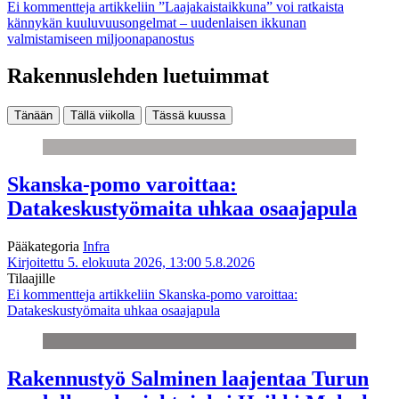
Ei kommentteja
artikkeliin ”Laajakaistaikkuna” voi ratkaista
kännykän kuuluvuusongelmat – uudenlaisen ikkunan
valmistamiseen miljoonapanostus
Rakennuslehden luetuimmat
Tänään
Tällä viikolla
Tässä kuussa
Skanska-pomo varoittaa:
Datakeskustyömaita uhkaa osaajapula
Pääkategoria
Infra
Kirjoitettu 5. elokuuta 2026, 13:00
5.8.2026
Tilaajille
Ei kommentteja
artikkeliin Skanska-pomo varoittaa:
Datakeskustyömaita uhkaa osaajapula
Rakennustyö Salminen laajentaa Turun