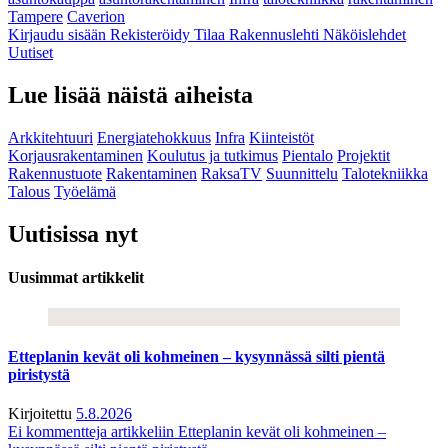
Tampere
Caverion
Kirjaudu sisään
Rekisteröidy
Tilaa Rakennuslehti
Näköislehdet
Uutiset
Lue lisää näistä aiheista
Arkkitehtuuri
Energiatehokkuus
Infra
Kiinteistöt
Korjausrakentaminen
Koulutus ja tutkimus
Pientalo
Projektit
Rakennustuote
Rakentaminen
RaksaTV
Suunnittelu
Talotekniikka
Talous
Työelämä
Uutisissa nyt
Uusimmat artikkelit
Etteplanin kevät oli kohmeinen – kysynnässä silti pientä
piristystä
Kirjoitettu
5.8.2026
Ei kommentteja
artikkeliin Etteplanin kevät oli kohmeinen –