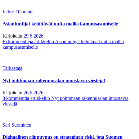
Jethro Ollaranta
Asiantuntijat kehittävät uutta mallia kampusasumiselle
Kirjoitettu
29.6.2026
Ei kommentteja
artikkeliin Asiantuntijat kehittävät uutta mallia
kampusasumiselle
Tarkastaja
Nyt pohtimaan rakennusalan innostavia viestejä!
Kirjoitettu
26.6.2026
8 kommenttia
artikkeliin Nyt pohtimaan rakennusalan innostavia
viestejä!
Sari Suominen
Digitaalinen riippuvuus on strateginen riski, jota Suomen