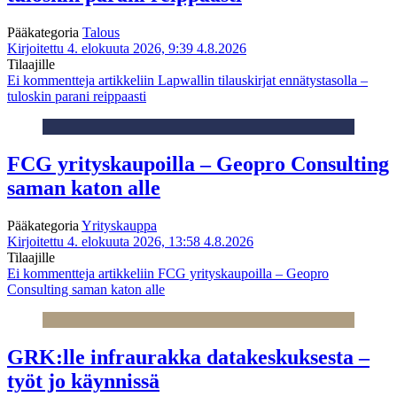
Pääkategoria
Talous
Kirjoitettu 4. elokuuta 2026, 9:39
4.8.2026
Tilaajille
Ei kommentteja
artikkeliin Lapwallin tilauskirjat ennätystasolla –
tuloskin parani reippaasti
FCG yrityskaupoilla – Geopro Consulting
saman katon alle
Pääkategoria
Yrityskauppa
Kirjoitettu 4. elokuuta 2026, 13:58
4.8.2026
Tilaajille
Ei kommentteja
artikkeliin FCG yrityskaupoilla – Geopro
Consulting saman katon alle
GRK:lle infraurakka datakeskuksesta –
työt jo käynnissä