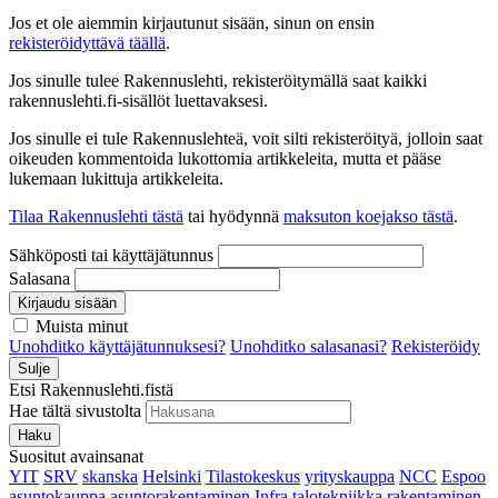
Jos et ole aiemmin kirjautunut sisään, sinun on ensin
rekisteröidyttävä täällä
.
Jos sinulle tulee Rakennuslehti, rekisteröitymällä saat kaikki
rakennuslehti.fi-sisällöt luettavaksesi.
Jos sinulle ei tule Rakennuslehteä, voit silti rekisteröityä, jolloin saat
oikeuden kommentoida lukottomia artikkeleita, mutta et pääse
lukemaan lukittuja artikkeleita.
Tilaa Rakennuslehti tästä
tai hyödynnä
maksuton koejakso tästä
.
Sähköposti tai käyttäjätunnus
Salasana
Kirjaudu sisään
Muista minut
Unohditko käyttäjätunnuksesi?
Unohditko salasanasi?
Rekisteröidy
Sulje
Etsi Rakennuslehti.fistä
Hae tältä sivustolta
Haku
Suositut avainsanat
YIT
SRV
skanska
Helsinki
Tilastokeskus
yrityskauppa
NCC
Espoo
asuntokauppa
asuntorakentaminen
Infra
talotekniikka
rakentaminen