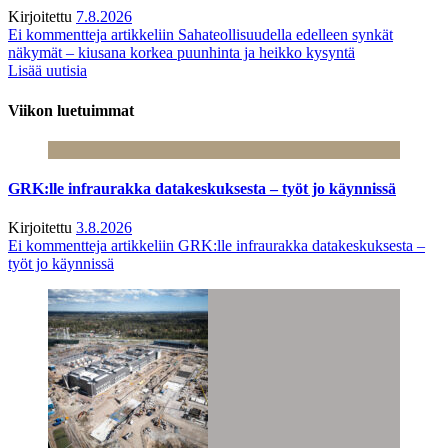
Kirjoitettu
7.8.2026
Ei kommentteja
artikkeliin Sahateollisuudella edelleen synkät
näkymät – kiusana korkea puunhinta ja heikko kysyntä
Lisää uutisia
Viikon luetuimmat
GRK:lle infraurakka datakeskuksesta – työt jo käynnissä
Kirjoitettu
3.8.2026
Ei kommentteja
artikkeliin GRK:lle infraurakka datakeskuksesta –
työt jo käynnissä