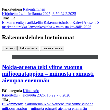
Pääkategoria
Rakentaminen
Kirjoitettu 24. helmikuuta 2025, 8:59
24.2.2025
Tilaajille
Ei kommentteja
artikkeliin Rakennustoimisto Kalevi Aloselle S-
marketin urakka Jämsänkoskelta – valmista keväällä 2026
Rakennuslehden luetuimmat
Tänään
Tällä viikolla
Tässä kuussa
Nokia-areena teki viime vuonna
miljoonatappion – miinusta roimasti
aiempaa enemmän
Pääkategoria
Kiinteistöt
Kirjoitettu 7. elokuuta 2026, 15:22
7.8.2026
Tilaajille
Ei kommentteja
artikkeliin Nokia-areena teki viime vuonna
miljoonatappion – miinusta roimasti aiempaa enemmän