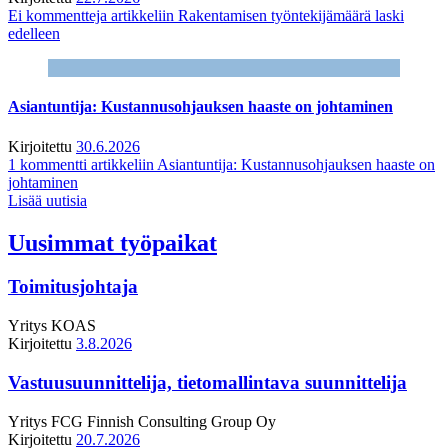
Ei kommentteja
artikkeliin Rakentamisen työntekijämäärä laski
edelleen
Asiantuntija: Kustannusohjauksen haaste on johtaminen
Kirjoitettu
30.6.2026
1 kommentti
artikkeliin Asiantuntija: Kustannusohjauksen haaste on
johtaminen
Lisää uutisia
Uusimmat työpaikat
Toimitusjohtaja
Yritys
KOAS
Kirjoitettu
3.8.2026
Vastuusuunnittelija, tietomallintava suunnittelija
Yritys
FCG Finnish Consulting Group Oy
Kirjoitettu
20.7.2026