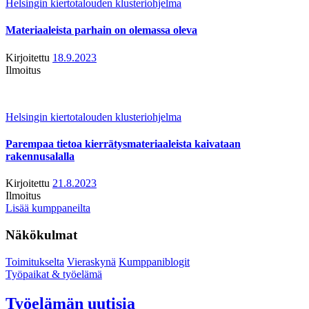
Helsingin kiertotalouden klusteriohjelma
Materiaaleista parhain on olemassa oleva
Kirjoitettu
18.9.2023
Ilmoitus
Helsingin kiertotalouden klusteriohjelma
Parempaa tietoa kierrätysmateriaaleista kaivataan
rakennusalalla
Kirjoitettu
21.8.2023
Ilmoitus
Lisää kumppaneilta
Näkökulmat
Toimitukselta
Vieraskynä
Kumppaniblogit
Työpaikat & työelämä
Työelämän uutisia