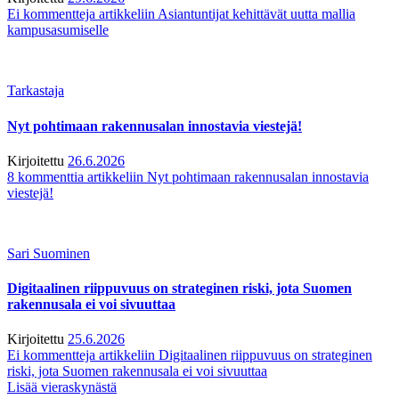
Ei kommentteja
artikkeliin Asiantuntijat kehittävät uutta mallia
kampusasumiselle
Tarkastaja
Nyt pohtimaan rakennusalan innostavia viestejä!
Kirjoitettu
26.6.2026
8 kommenttia
artikkeliin Nyt pohtimaan rakennusalan innostavia
viestejä!
Sari Suominen
Digitaalinen riippuvuus on strateginen riski, jota Suomen
rakennusala ei voi sivuuttaa
Kirjoitettu
25.6.2026
Ei kommentteja
artikkeliin Digitaalinen riippuvuus on strateginen
riski, jota Suomen rakennusala ei voi sivuuttaa
Lisää vieraskynästä