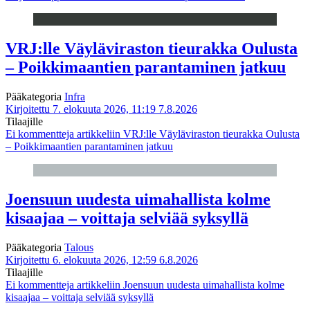
VRJ:lle Väyläviraston tieurakka Oulusta
– Poikkimaantien parantaminen jatkuu
Pääkategoria
Infra
Kirjoitettu 7. elokuuta 2026, 11:19
7.8.2026
Tilaajille
Ei kommentteja
artikkeliin VRJ:lle Väyläviraston tieurakka Oulusta
– Poikkimaantien parantaminen jatkuu
Joensuun uudesta uimahallista kolme
kisaajaa – voittaja selviää syksyllä
Pääkategoria
Talous
Kirjoitettu 6. elokuuta 2026, 12:59
6.8.2026
Tilaajille
Ei kommentteja
artikkeliin Joensuun uudesta uimahallista kolme
kisaajaa – voittaja selviää syksyllä