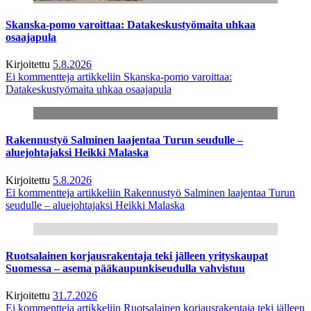
Skanska-pomo varoittaa: Datakeskustyömaita uhkaa
osaajapula
Kirjoitettu
5.8.2026
Ei kommentteja
artikkeliin Skanska-pomo varoittaa:
Datakeskustyömaita uhkaa osaajapula
Rakennustyö Salminen laajentaa Turun seudulle –
aluejohtajaksi Heikki Malaska
Kirjoitettu
5.8.2026
Ei kommentteja
artikkeliin Rakennustyö Salminen laajentaa Turun
seudulle – aluejohtajaksi Heikki Malaska
Ruotsalainen korjausrakentaja teki jälleen yrityskaupat
Suomessa – asema pääkaupunkiseudulla vahvistuu
Kirjoitettu
31.7.2026
Ei kommentteja
artikkeliin Ruotsalainen korjausrakentaja teki jälleen