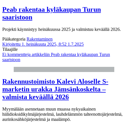
Peab rakentaa kyläkaupan Turun
saaristoon
Projekti käynnistyy heinäkuussa 2025 ja valmistuu keväällä 2026.
Pääkategoria
Rakentaminen
Kirjoitettu 1. heinäkuuta 2025, 8:52
1.7.2025
Tilaajille
Ei kommentteja
artikkeliin Peab rakentaa kyläkaupan Turun
saaristoon
Rakennustoimisto Kalevi Aloselle S-
marketin urakka Jämsänkoskelta –
valmista keväällä 2026
Myymälään asennetaan muun muassa nykyaikainen
hiilidioksidikylmäjärjestelmä, lauhdelämmön talteenottojärjestelmä,
aurinkosähköjärjestelmä ja maalämpö.