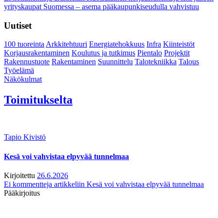
yrityskaupat Suomessa – asema pääkaupunkiseudulla vahvistuu
Uutiset
100 tuoreinta
Arkkitehtuuri
Energiatehokkuus
Infra
Kiinteistöt
Korjausrakentaminen
Koulutus ja tutkimus
Pientalo
Projektit
Rakennustuote
Rakentaminen
Suunnittelu
Talotekniikka
Talous
Työelämä
Näkökulmat
Toimitukselta
Tapio Kivistö
Kesä voi vahvistaa elpyvää tunnelmaa
Kirjoitettu
26.6.2026
Ei kommentteja
artikkeliin Kesä voi vahvistaa elpyvää tunnelmaa
Pääkirjoitus