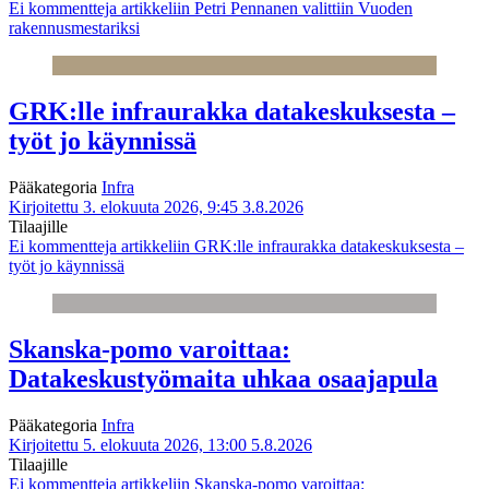
Ei kommentteja
artikkeliin Petri Pennanen valittiin Vuoden
rakennusmestariksi
GRK:lle infraurakka datakeskuksesta –
työt jo käynnissä
Pääkategoria
Infra
Kirjoitettu 3. elokuuta 2026, 9:45
3.8.2026
Tilaajille
Ei kommentteja
artikkeliin GRK:lle infraurakka datakeskuksesta –
työt jo käynnissä
Skanska-pomo varoittaa:
Datakeskustyömaita uhkaa osaajapula
Pääkategoria
Infra
Kirjoitettu 5. elokuuta 2026, 13:00
5.8.2026
Tilaajille
Ei kommentteja
artikkeliin Skanska-pomo varoittaa: