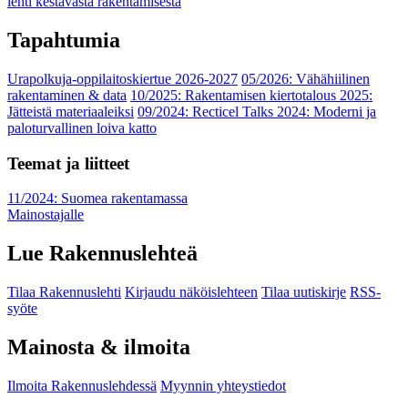
lehti kestävästä rakentamisesta
Tapahtumia
Urapolkuja-oppilaitoskiertue 2026-2027
05/2026: Vähähiilinen
rakentaminen & data
10/2025: Rakentamisen kiertotalous 2025:
Jätteistä materiaaleiksi
09/2024: Recticel Talks 2024: Moderni ja
paloturvallinen loiva katto
Teemat ja liitteet
11/2024: Suomea rakentamassa
Mainostajalle
Lue Rakennuslehteä
Tilaa Rakennuslehti
Kirjaudu näköislehteen
Tilaa uutiskirje
RSS-
syöte
Mainosta & ilmoita
Ilmoita Rakennuslehdessä
Myynnin yhteystiedot