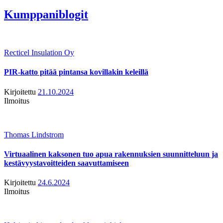
Kumppaniblogit
Recticel Insulation Oy
PIR-katto pitää pintansa kovillakin keleillä
Kirjoitettu
21.10.2024
Ilmoitus
Thomas Lindstrom
Virtuaalinen kaksonen tuo apua rakennuksien suunnitteluun ja
kestävyystavoitteiden saavuttamiseen
Kirjoitettu
24.6.2024
Ilmoitus