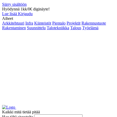
Siirry sisältöön
Hyödynnä 1kk/0€ diginäyte!
Lue lisää
Kirjaudu
Aiheet
Arkkitehtuuri
Infra
Kiinteistöt
Pientalo
Projektit
Rakennustuote
Rakentaminen
Suunnittelu
Talotekniikka
Talous
Työelämä
Kaikki mitä tietää pitää
Hae tältä sivustolta