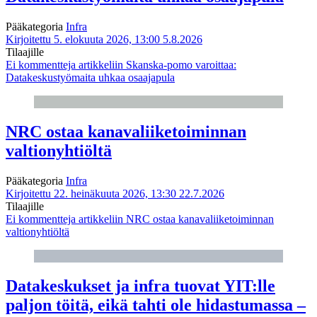
Pääkategoria
Infra
Kirjoitettu 5. elokuuta 2026, 13:00
5.8.2026
Tilaajille
Ei kommentteja
artikkeliin Skanska-pomo varoittaa:
Datakeskustyömaita uhkaa osaajapula
NRC ostaa kanavaliiketoiminnan
valtionyhtiöltä
Pääkategoria
Infra
Kirjoitettu 22. heinäkuuta 2026, 13:30
22.7.2026
Tilaajille
Ei kommentteja
artikkeliin NRC ostaa kanavaliiketoiminnan
valtionyhtiöltä
Datakeskukset ja infra tuovat YIT:lle
paljon töitä, eikä tahti ole hidastumassa –