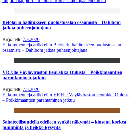
miljoonatappion – miinusta roimasti aiempaa enemmän
Betolarin hallitukseen puolustusalan osaamista – Dahlbom
jatkaa puheenjohtajana
Kirjoitettu
7.8.2026
Ei kommentteja
artikkeliin Betolarin hallitukseen puolustusalan
osaamista – Dahlbom jatkaa puheenjohtajana
VRJ:lle Väyläviraston tieurakka Oulusta – Poikkimaantien
parantaminen jatkuu
Kirjoitettu
7.8.2026
Ei kommentteja
artikkeliin VRJ:lle Väyläviraston tieurakka Oulusta
– Poikkimaantien parantaminen jatkuu
Sahateollisuudella edelleen synkät näkymät – kiusana korkea
puunhinta ja heikko kysyntä