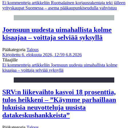
Ei kommentteja
artikkeliin Ruotsalainen korjausrakentaja teki jälleen
yrityskaupat Suomessa – asema pääkaupunkiseudulla vahvistuu
Joensuun uudesta uimahallista kolme
kisaajaa – voittaja selviää syksyllä
Pääkategoria
Talous
Kirjoitettu 6. elokuuta 2026, 12:59
6.8.2026
Tilaajille
Ei kommentteja
artikkeliin Joensuun uudesta uimahallista kolme
kisaajaa – voittaja selviää syksyllä
SRV:n liikevaihto kasvoi 18 prosenttia,
tulos heikkeni – ”Käymme parhaillaan
lukuisia neuvotteluja uusista
datakeskushankkeista”
Pääkategoria
Talous