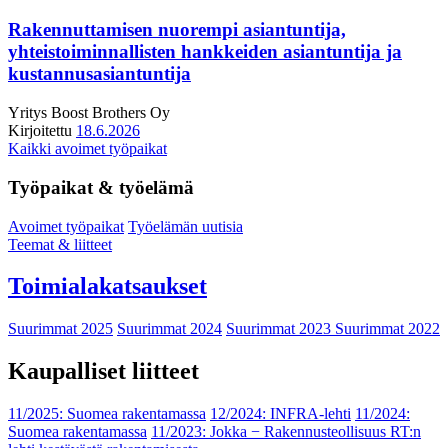
Rakennuttamisen nuorempi asiantuntija,
yhteistoiminnallisten hankkeiden asiantuntija ja
kustannusasiantuntija
Yritys
Boost Brothers Oy
Kirjoitettu
18.6.2026
Kaikki avoimet työpaikat
Työpaikat & työelämä
Avoimet työpaikat
Työelämän uutisia
Teemat & liitteet
Toimialakatsaukset
Suurimmat 2025
Suurimmat 2024
Suurimmat 2023
Suurimmat 2022
Kaupalliset liitteet
11/2025: Suomea rakentamassa
12/2024: INFRA-lehti
11/2024:
Suomea rakentamassa
11/2023: Jokka − Rakennusteollisuus RT:n