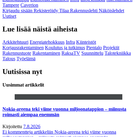
Tampere
Caverion
Kirjaudu sisään
Rekisteröidy
Tilaa Rakennuslehti
Näköislehdet
Uutiset
Lue lisää näistä aiheista
Arkkitehtuuri
Energiatehokkuus
Infra
Kiinteistöt
Korjausrakentaminen
Koulutus ja tutkimus
Pientalo
Projektit
Rakennustuote
Rakentaminen
RaksaTV
Suunnittelu
Talotekniikka
Talous
Työelämä
Uutisissa nyt
Uusimmat artikkelit
Nokia-areena teki viime vuonna miljoonatappion – miinusta
roimasti aiempaa enemmän
Kirjoitettu
7.8.2026
Ei kommentteja
artikkeliin Nokia-areena teki viime vuonna