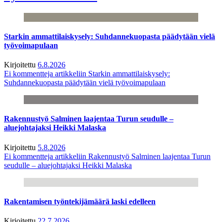
Starkin ammattilaiskysely: Suhdannekuopasta päädytään vielä
työvoimapulaan
Kirjoitettu
6.8.2026
Ei kommentteja
artikkeliin Starkin ammattilaiskysely:
Suhdannekuopasta päädytään vielä työvoimapulaan
Rakennustyö Salminen laajentaa Turun seudulle –
aluejohtajaksi Heikki Malaska
Kirjoitettu
5.8.2026
Ei kommentteja
artikkeliin Rakennustyö Salminen laajentaa Turun
seudulle – aluejohtajaksi Heikki Malaska
Rakentamisen työntekijämäärä laski edelleen
Kirjoitettu
22.7.2026