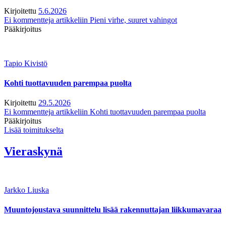
Kirjoitettu
5.6.2026
Ei kommentteja
artikkeliin Pieni virhe, suuret vahingot
Pääkirjoitus
Tapio Kivistö
Kohti tuottavuuden parempaa puolta
Kirjoitettu
29.5.2026
Ei kommentteja
artikkeliin Kohti tuottavuuden parempaa puolta
Pääkirjoitus
Lisää toimitukselta
Vieraskynä
Jarkko Liuska
Muuntojoustava suunnittelu lisää rakennuttajan liikkumavaraa