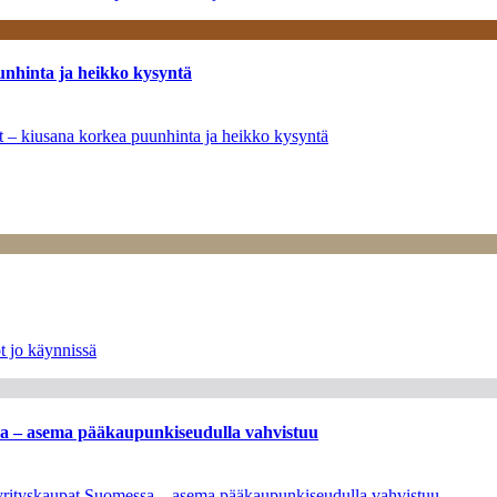
unhinta ja heikko kysyntä
ät – kiusana korkea puunhinta ja heikko kysyntä
t jo käynnissä
ssa – asema pääkaupunkiseudulla vahvistuu
en yrityskaupat Suomessa – asema pääkaupunkiseudulla vahvistuu