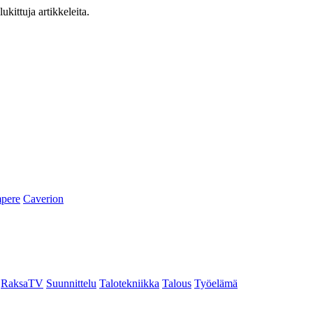
ukittuja artikkeleita.
pere
Caverion
RaksaTV
Suunnittelu
Talotekniikka
Talous
Työelämä