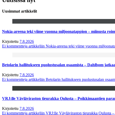
Uusimmat artikkelit
Nokia-areena teki viime vuonna miljoonatappion – miinusta ro
Kirjoitettu
7.8.2026
Ei kommentteja
artikkeliin Nokia-areena teki viime vuonna miljoona
Betolarin hallitukseen puolustusalan osaamista – Dahlbom jatk
Kirjoitettu
7.8.2026
Ei kommentteja
artikkeliin Betolarin hallitukseen puolustusalan osa
VRJ:lle Väyläviraston tieurakka Oulusta – Poikkimaantien par
Kirjoitettu
7.8.2026
Ei kommentteja
artikkeliin VRJ:lle Väyläviraston tieurakka Oulusta 