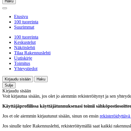
Haku
Etusivu
100 tuoreinta
Suurimmat
100 tuoreinta
Keskustelut
Näköislehti
Tilaa Rakennuslehti
Uutiskirje
Toimitus
Yhteystiedot
Kirjaudu sisään
Haku
Sulje
Kirjaudu sisään
Voit kirjautua sisään, jos olet jo aiemmin rekisteröitynyt ja sen yhteyde
Käyttäjäprofiilissa käyttäjätunnuksenasi toimii sähköpostiosoittees
Jos et ole aiemmin kirjautunut sisään, sinun on ensin
rekisteröidyttävä 
Jos sinulle tulee Rakennuslehti, rekisteröitymällä saat kaikki rakennusle