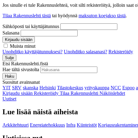
Jos sinulle ei tule Rakennuslehteä, voit silti rekisteröityä, jolloin sa
Tilaa Rakennuslehti tästä
tai hyödynnä
maksuton koejakso tästä
.
Sähköposti tai käyttäjätunnus
Salasana
Kirjaudu sisään
Muista minut
Unohditko käyttäjätunnuksesi?
Unohditko salasanasi?
Rekisteröidy
Sulje
Etsi Rakennuslehti.fistä
Hae tältä sivustolta
Haku
Suositut avainsanat
YIT
SRV
skanska
Helsinki
Tilastokeskus
yrityskauppa
NCC
Espoo
Kirjaudu sisään
Rekisteröidy
Tilaa Rakennuslehti
Näköislehdet
Uutiset
Lue lisää näistä aiheista
Arkkitehtuuri
Energiatehokkuus
Infra
Kiinteistöt
Korjausrakentamine
Uutisissa nyt