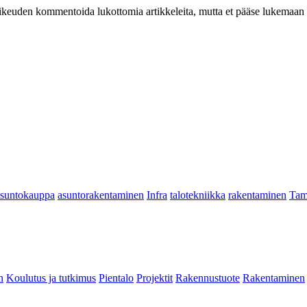
at oikeuden kommentoida lukottomia artikkeleita, mutta et pääse lukemaan l
asuntokauppa
asuntorakentaminen
Infra
talotekniikka
rakentaminen
Tam
n
Koulutus ja tutkimus
Pientalo
Projektit
Rakennustuote
Rakentaminen