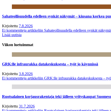
Sahateollisuudella edelleen synkät näkymät – kiusana korkea pu
Kirjoitettu
7.8.2026
Ei kommentteja
artikkeliin Sahateollisuudella edelleen synkät näkym
Lisää uutisia
Viikon luetuimmat
GRK:lle infraurakka datakeskuksesta – työt jo käynnissä
Kirjoitettu
3.8.2026
Ei kommentteja
artikkeliin GRK:lle infraurakka datakeskuksesta – työ
Ruotsalainen korjausrakentaja teki jälleen yrityskaupat Suome
Kirjoitettu
31.7.2026
Ei kommentteja
artikkeliin Ruotsalainen korjausrakentaja teki jälle