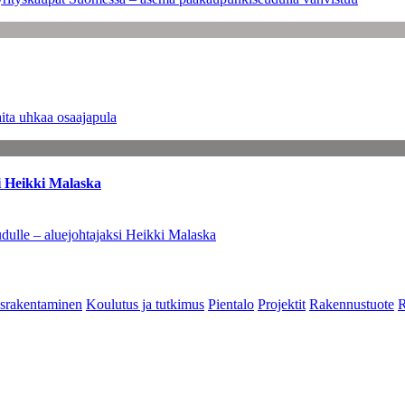
ita uhkaa osaajapula
i Heikki Malaska
dulle – aluejohtajaksi Heikki Malaska
srakentaminen
Koulutus ja tutkimus
Pientalo
Projektit
Rakennustuote
R