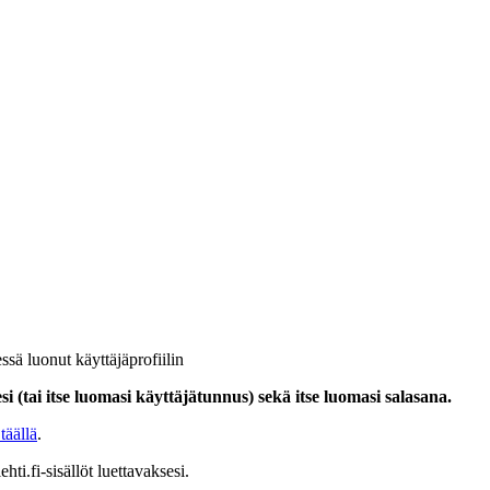
ssä luonut käyttäjäprofiilin
i (tai itse luomasi käyttäjätunnus) sekä itse luomasi salasana.
täällä
.
hti.fi-sisällöt luettavaksesi.