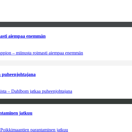
imasti aiempaa enemmän
tappion – miinusta roimasti aiempaa enemmän
aa puheenjohtajana
amista – Dahlbom jatkaa puheenjohtajana
antaminen jatkuu
– Poikkimaantien parantaminen jatkuu