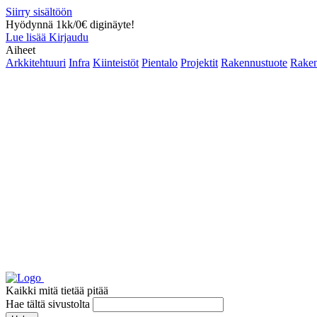
Siirry sisältöön
Hyödynnä 1kk/0€ diginäyte!
Lue lisää
Kirjaudu
Aiheet
Arkkitehtuuri
Infra
Kiinteistöt
Pientalo
Projektit
Rakennustuote
Raken
Kaikki mitä tietää pitää
Hae tältä sivustolta