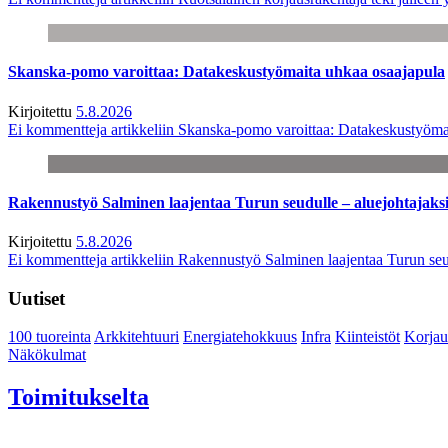
Skanska-pomo varoittaa: Datakeskustyömaita uhkaa osaajapula
Kirjoitettu
5.8.2026
Ei kommentteja
artikkeliin Skanska-pomo varoittaa: Datakeskustyöma
Rakennustyö Salminen laajentaa Turun seudulle – aluejohtajaks
Kirjoitettu
5.8.2026
Ei kommentteja
artikkeliin Rakennustyö Salminen laajentaa Turun seu
Uutiset
100 tuoreinta
Arkkitehtuuri
Energiatehokkuus
Infra
Kiinteistöt
Korjau
Näkökulmat
Toimitukselta