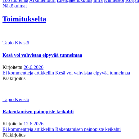
100 tuoreinta
Arkkitehtuuri
Energiatehokkuus
Infra
Kiinteistöt
Korjau
Näkökulmat
Toimitukselta
Tapio Kivistö
Kesä voi vahvistaa elpyvää tunnelmaa
Kirjoitettu
26.6.2026
Ei kommentteja
artikkeliin Kesä voi vahvistaa elpyvää tunnelmaa
Pääkirjoitus
Tapio Kivistö
Rakentamisen painopiste keikahti
Kirjoitettu
12.6.2026
Ei kommentteja
artikkeliin Rakentamisen painopiste keikahti
Pääkirjoitus