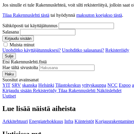
Jos sinulle ei tule Rakennuslehteä, voit silti rekisteröityä, jolloin sa
Tilaa Rakennuslehti tästä
tai hyödynnä
maksuton koejakso tästä
.
Sähköposti tai käyttäjätunnus
Salasana
Kirjaudu sisään
Muista minut
Unohditko käyttäjätunnuksesi?
Unohditko salasanasi?
Rekisteröidy
Sulje
Etsi Rakennuslehti.fistä
Hae tältä sivustolta
Haku
Suositut avainsanat
YIT
SRV
skanska
Helsinki
Tilastokeskus
yrityskauppa
NCC
Espoo
Kirjaudu sisään
Rekisteröidy
Tilaa Rakennuslehti
Näköislehdet
Uutiset
Lue lisää näistä aiheista
Arkkitehtuuri
Energiatehokkuus
Infra
Kiinteistöt
Korjausrakentamine
Uutisissa nyt