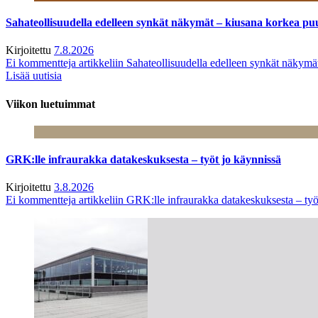
Sahateollisuudella edelleen synkät näkymät – kiusana korkea pu
Kirjoitettu
7.8.2026
Ei kommentteja
artikkeliin Sahateollisuudella edelleen synkät näkym
Lisää uutisia
Viikon luetuimmat
GRK:lle infraurakka datakeskuksesta – työt jo käynnissä
Kirjoitettu
3.8.2026
Ei kommentteja
artikkeliin GRK:lle infraurakka datakeskuksesta – työ