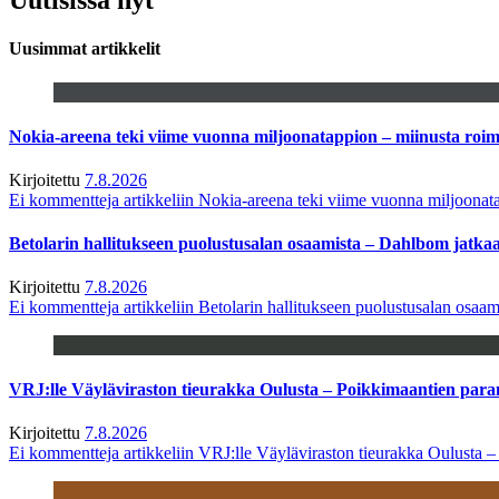
Uusimmat artikkelit
Nokia-areena teki viime vuonna miljoonatappion – miinusta ro
Kirjoitettu
7.8.2026
Ei kommentteja
artikkeliin Nokia-areena teki viime vuonna miljoona
Betolarin hallitukseen puolustusalan osaamista – Dahlbom jatk
Kirjoitettu
7.8.2026
Ei kommentteja
artikkeliin Betolarin hallitukseen puolustusalan osa
VRJ:lle Väyläviraston tieurakka Oulusta – Poikkimaantien par
Kirjoitettu
7.8.2026
Ei kommentteja
artikkeliin VRJ:lle Väyläviraston tieurakka Oulusta 