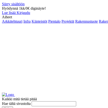
Siirry sisältöön
Hyödynnä 1kk/0€ diginäyte!
Lue lisää
Kirjaudu
Aiheet
Arkkitehtuuri
Infra
Kiinteistöt
Pientalo
Projektit
Rakennustuote
Raken
Kaikki mitä tietää pitää
Hae tältä sivustolta