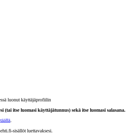
ssä luonut käyttäjäprofiilin
i (tai itse luomasi käyttäjätunnus) sekä itse luomasi salasana.
täällä
.
hti.fi-sisällöt luettavaksesi.