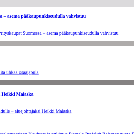
ssa – asema pääkaupunkiseudulla vahvistuu
en yrityskaupat Suomessa – asema pääkaupunkiseudulla vahvistuu
ita uhkaa osaajapula
i Heikki Malaska
dulle – aluejohtajaksi Heikki Malaska