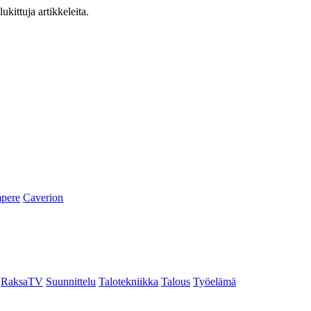
ukittuja artikkeleita.
pere
Caverion
RaksaTV
Suunnittelu
Talotekniikka
Talous
Työelämä