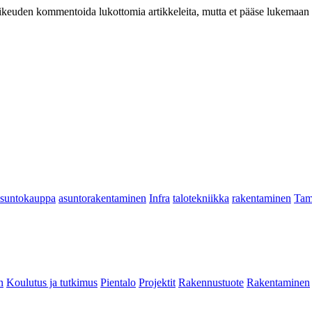
at oikeuden kommentoida lukottomia artikkeleita, mutta et pääse lukemaan l
asuntokauppa
asuntorakentaminen
Infra
talotekniikka
rakentaminen
Tam
n
Koulutus ja tutkimus
Pientalo
Projektit
Rakennustuote
Rakentaminen