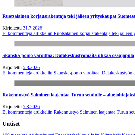
Ruotsalainen korjausrakentaja teki jälleen yrityskaupat Suome
Kirjoitettu
31.7.2026
Ei kommentteja
artikkeliin Ruotsalainen korjausrakentaja teki jälle
Skanska-pomo varoittaa: Datakeskustyömaita uhkaa osaajapula
Kirjoitettu
5.8.2026
Ei kommentteja
artikkeliin Skanska-pomo varoittaa: Datakeskustyöma
Rakennustyö Salminen laajentaa Turun seudulle – aluejohtajaks
Kirjoitettu
5.8.2026
Ei kommentteja
artikkeliin Rakennustyö Salminen laajentaa Turun seu
Uutiset