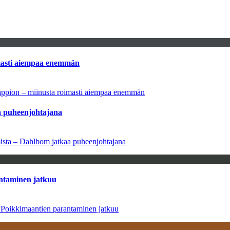
imasti aiempaa enemmän
tappion – miinusta roimasti aiempaa enemmän
aa puheenjohtajana
amista – Dahlbom jatkaa puheenjohtajana
antaminen jatkuu
– Poikkimaantien parantaminen jatkuu