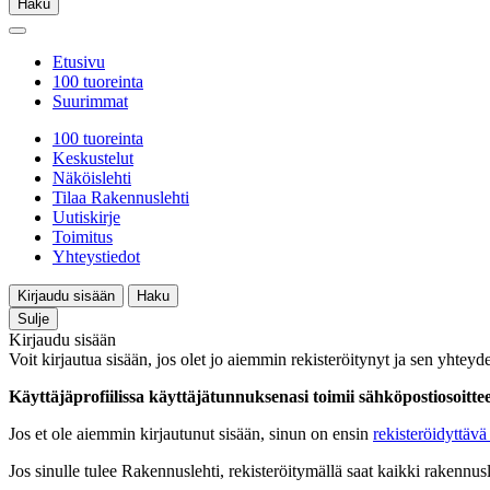
Haku
Etusivu
100 tuoreinta
Suurimmat
100 tuoreinta
Keskustelut
Näköislehti
Tilaa Rakennuslehti
Uutiskirje
Toimitus
Yhteystiedot
Kirjaudu sisään
Haku
Sulje
Kirjaudu sisään
Voit kirjautua sisään, jos olet jo aiemmin rekisteröitynyt ja sen yhteyde
Käyttäjäprofiilissa käyttäjätunnuksenasi toimii sähköpostiosoittees
Jos et ole aiemmin kirjautunut sisään, sinun on ensin
rekisteröidyttävä 
Jos sinulle tulee Rakennuslehti, rekisteröitymällä saat kaikki rakennusle