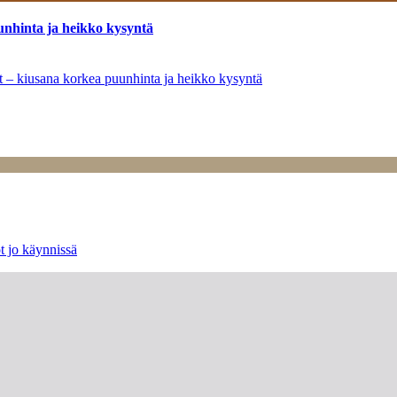
unhinta ja heikko kysyntä
ät – kiusana korkea puunhinta ja heikko kysyntä
t jo käynnissä