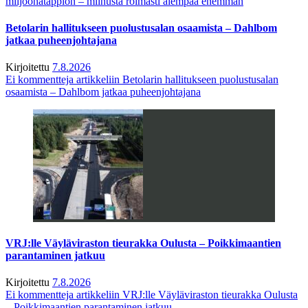
miljoonatappion – miinusta roimasti aiempaa enemmän
Betolarin hallitukseen puolustusalan osaamista – Dahlbom
jatkaa puheenjohtajana
Kirjoitettu
7.8.2026
Ei kommentteja
artikkeliin Betolarin hallitukseen puolustusalan
osaamista – Dahlbom jatkaa puheenjohtajana
VRJ:lle Väyläviraston tieurakka Oulusta – Poikkimaantien
parantaminen jatkuu
Kirjoitettu
7.8.2026
Ei kommentteja
artikkeliin VRJ:lle Väyläviraston tieurakka Oulusta
– Poikkimaantien parantaminen jatkuu