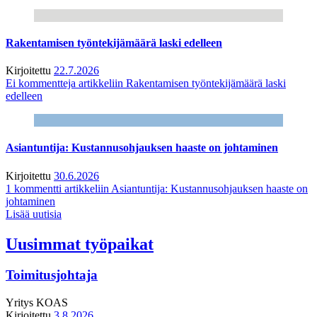
Rakentamisen työntekijämäärä laski edelleen
Kirjoitettu
22.7.2026
Ei kommentteja
artikkeliin Rakentamisen työntekijämäärä laski
edelleen
Asiantuntija: Kustannusohjauksen haaste on johtaminen
Kirjoitettu
30.6.2026
1 kommentti
artikkeliin Asiantuntija: Kustannusohjauksen haaste on
johtaminen
Lisää uutisia
Uusimmat työpaikat
Toimitusjohtaja
Yritys
KOAS
Kirjoitettu
3.8.2026