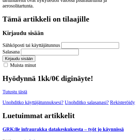
tartuntareitit ovat nykytiedon valossa pisaratartunta ja
aerosolitartunta.
Tämä artikkeli on tilaajille
Kirjaudu sisään
Sähköposti tai käyttäjätunnus
Salasana
Kirjaudu sisään
Muista minut
Hyödynnä 1kk/0€ diginäyte!
Tutustu tästä
Unohditko käyttäjätunnuksesi?
Unohditko salasanasi?
Rekisteröidy
Luetuimmat artikkelit
GRK:lle infraurakka datakeskuksesta – työt jo käynnissä