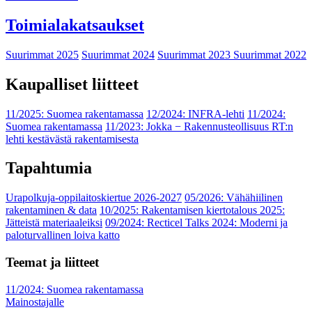
Toimialakatsaukset
Suurimmat 2025
Suurimmat 2024
Suurimmat 2023
Suurimmat 2022
Kaupalliset liitteet
11/2025: Suomea rakentamassa
12/2024: INFRA-lehti
11/2024:
Suomea rakentamassa
11/2023: Jokka − Rakennusteollisuus RT:n
lehti kestävästä rakentamisesta
Tapahtumia
Urapolkuja-oppilaitoskiertue 2026-2027
05/2026: Vähähiilinen
rakentaminen & data
10/2025: Rakentamisen kiertotalous 2025:
Jätteistä materiaaleiksi
09/2024: Recticel Talks 2024: Moderni ja
paloturvallinen loiva katto
Teemat ja liitteet
11/2024: Suomea rakentamassa
Mainostajalle