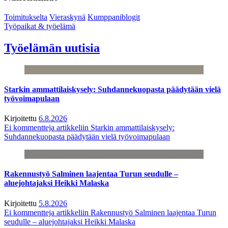
Toimitukselta
Vieraskynä
Kumppaniblogit
Työpaikat & työelämä
Työelämän uutisia
Starkin ammattilaiskysely: Suhdannekuopasta päädytään vielä
työvoimapulaan
Kirjoitettu
6.8.2026
Ei kommentteja
artikkeliin Starkin ammattilaiskysely:
Suhdannekuopasta päädytään vielä työvoimapulaan
Rakennustyö Salminen laajentaa Turun seudulle –
aluejohtajaksi Heikki Malaska
Kirjoitettu
5.8.2026
Ei kommentteja
artikkeliin Rakennustyö Salminen laajentaa Turun
seudulle – aluejohtajaksi Heikki Malaska