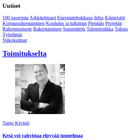
Uutiset
100 tuoreinta
Arkkitehtuuri
Energiatehokkuus
Infra
Kiinteistöt
Korjausrakentaminen
Koulutus ja tutkimus
Pientalo
Projektit
Rakennustuote
Rakentaminen
Suunnittelu
Talotekniikka
Talous
Työelämä
Näkökulmat
Toimitukselta
Tapio Kivistö
Kesä voi vahvistaa elpyvää tunnelmaa