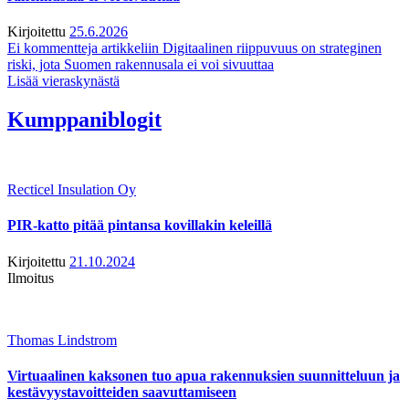
Kirjoitettu
25.6.2026
Ei kommentteja
artikkeliin Digitaalinen riippuvuus on strateginen
riski, jota Suomen rakennusala ei voi sivuuttaa
Lisää vieraskynästä
Kumppaniblogit
Recticel Insulation Oy
PIR-katto pitää pintansa kovillakin keleillä
Kirjoitettu
21.10.2024
Ilmoitus
Thomas Lindstrom
Virtuaalinen kaksonen tuo apua rakennuksien suunnitteluun ja
kestävyystavoitteiden saavuttamiseen