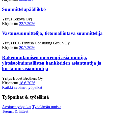
Suunnittelupäällikkö
Yritys
Tekova Oyj
Kirjoitettu
22.7.2026
Vastuusuunnittelija, tietomallintava suunnittelija
Yritys
FCG Finnish Consulting Group Oy
Kirjoitettu
20.7.2026
Rakennuttamisen nuorempi asiantuntija,
yhteistoiminnallisten hankkeiden asiantuntija ja
kustannusasiantuntija
Yritys
Boost Brothers Oy
Kirjoitettu
18.6.2026
Kaikki avoimet työpaikat
Työpaikat & työelämä
Avoimet työpaikat
Työelämän uutisia
Teemat & liitteet