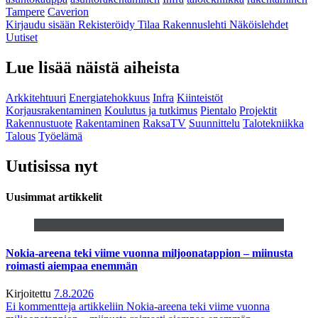
Tampere
Caverion
Kirjaudu sisään
Rekisteröidy
Tilaa Rakennuslehti
Näköislehdet
Uutiset
Lue lisää näistä aiheista
Arkkitehtuuri
Energiatehokkuus
Infra
Kiinteistöt
Korjausrakentaminen
Koulutus ja tutkimus
Pientalo
Projektit
Rakennustuote
Rakentaminen
RaksaTV
Suunnittelu
Talotekniikka
Talous
Työelämä
Uutisissa nyt
Uusimmat artikkelit
Nokia-areena teki viime vuonna miljoonatappion – miinusta
roimasti aiempaa enemmän
Kirjoitettu
7.8.2026
Ei kommentteja
artikkeliin Nokia-areena teki viime vuonna