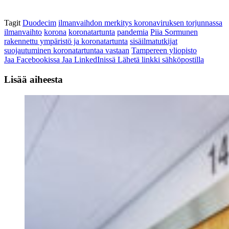
Tagit
Duodecim
ilmanvaihdon merkitys koronaviruksen torjunnassa
ilmanvaihto
korona
koronatartunta
pandemia
Piia Sormunen
rakennettu ympäristö ja koronatartunta
sisäilmatutkijat
suojautuminen koronatartuntaa vastaan
Tampereen yliopisto
Jaa Facebookissa
Jaa LinkedInissä
Lähetä linkki sähköpostilla
Lisää aiheesta