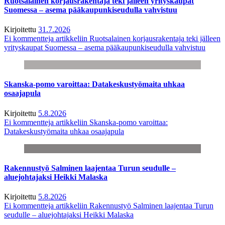
Ruotsalainen korjausrakentaja teki jälleen yrityskaupat
Suomessa – asema pääkaupunkiseudulla vahvistuu
Kirjoitettu
31.7.2026
Ei kommentteja
artikkeliin Ruotsalainen korjausrakentaja teki jälleen
yrityskaupat Suomessa – asema pääkaupunkiseudulla vahvistuu
Skanska-pomo varoittaa: Datakeskustyömaita uhkaa
osaajapula
Kirjoitettu
5.8.2026
Ei kommentteja
artikkeliin Skanska-pomo varoittaa:
Datakeskustyömaita uhkaa osaajapula
Rakennustyö Salminen laajentaa Turun seudulle –
aluejohtajaksi Heikki Malaska
Kirjoitettu
5.8.2026
Ei kommentteja
artikkeliin Rakennustyö Salminen laajentaa Turun
seudulle – aluejohtajaksi Heikki Malaska