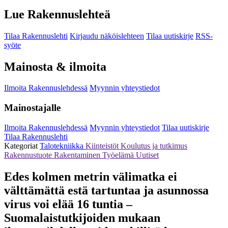
Lue Rakennuslehteä
Tilaa Rakennuslehti
Kirjaudu näköislehteen
Tilaa uutiskirje
RSS-
syöte
Mainosta & ilmoita
Ilmoita Rakennuslehdessä
Myynnin yhteystiedot
Mainostajalle
Ilmoita Rakennuslehdessä
Myynnin yhteystiedot
Tilaa uutiskirje
Tilaa Rakennuslehti
Kategoriat
Talotekniikka
Kiinteistöt
Koulutus ja tutkimus
Rakennustuote
Rakentaminen
Työelämä
Uutiset
Edes kolmen metrin välimatka ei
välttämättä estä tartuntaa ja asunnossa
virus voi elää 16 tuntia –
Suomalaistutkijoiden mukaan