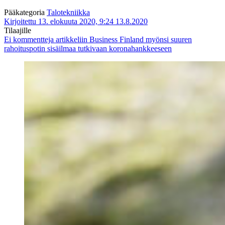
Pääkategoria
Talotekniikka
Kirjoitettu 13. elokuuta 2020, 9:24
13.8.2020
Tilaajille
Ei kommentteja
artikkeliin Business Finland myönsi suuren
rahoituspotin sisäilmaa tutkivaan koronahankkeeseen