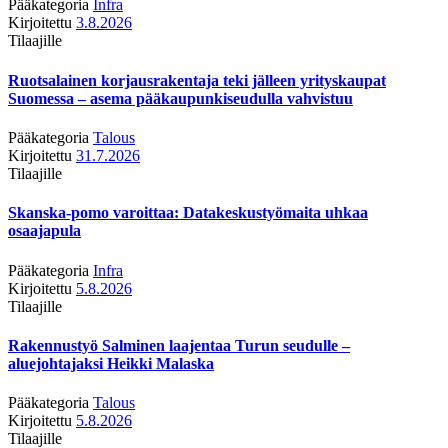
Pääkategoria
Infra
Kirjoitettu
3.8.2026
Tilaajille
Ruotsalainen korjausrakentaja teki jälleen yrityskaupat
Suomessa – asema pääkaupunkiseudulla vahvistuu
Pääkategoria
Talous
Kirjoitettu
31.7.2026
Tilaajille
Skanska-pomo varoittaa: Datakeskustyömaita uhkaa
osaajapula
Pääkategoria
Infra
Kirjoitettu
5.8.2026
Tilaajille
Rakennustyö Salminen laajentaa Turun seudulle –
aluejohtajaksi Heikki Malaska
Pääkategoria
Talous
Kirjoitettu
5.8.2026
Tilaajille