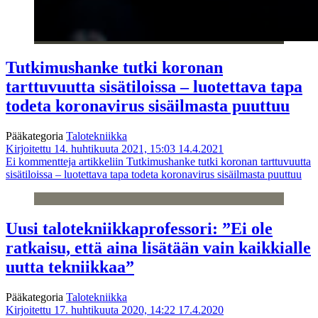
Tutkimushanke tutki koronan
tarttuvuutta sisätiloissa – luotettava tapa
todeta koronavirus sisäilmasta puuttuu
Pääkategoria
Talotekniikka
Kirjoitettu 14. huhtikuuta 2021, 15:03
14.4.2021
Ei kommentteja
artikkeliin Tutkimushanke tutki koronan tarttuvuutta
sisätiloissa – luotettava tapa todeta koronavirus sisäilmasta puuttuu
Uusi talotekniikkaprofessori: ”Ei ole
ratkaisu, että aina lisätään vain kaikkialle
uutta tekniikkaa”
Pääkategoria
Talotekniikka
Kirjoitettu 17. huhtikuuta 2020, 14:22
17.4.2020