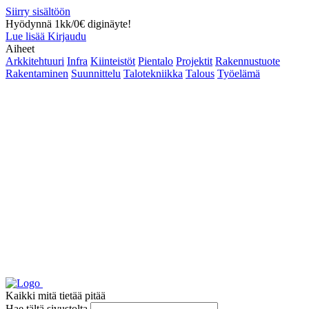
Siirry sisältöön
Hyödynnä 1kk/0€ diginäyte!
Lue lisää
Kirjaudu
Aiheet
Arkkitehtuuri
Infra
Kiinteistöt
Pientalo
Projektit
Rakennustuote
Rakentaminen
Suunnittelu
Talotekniikka
Talous
Työelämä
Kaikki mitä tietää pitää
Hae tältä sivustolta