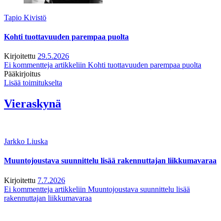
Tapio Kivistö
Kohti tuottavuuden parempaa puolta
Kirjoitettu
29.5.2026
Ei kommentteja
artikkeliin Kohti tuottavuuden parempaa puolta
Pääkirjoitus
Lisää toimitukselta
Vieraskynä
Jarkko Liuska
Muuntojoustava suunnittelu lisää rakennuttajan liikkumavaraa
Kirjoitettu
7.7.2026
Ei kommentteja
artikkeliin Muuntojoustava suunnittelu lisää
rakennuttajan liikkumavaraa