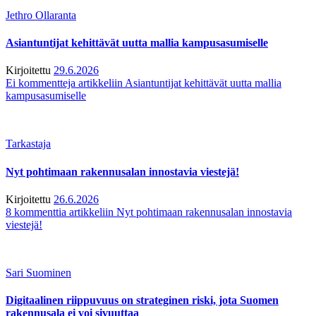
Jethro Ollaranta
Asiantuntijat kehittävät uutta mallia kampusasumiselle
Kirjoitettu
29.6.2026
Ei kommentteja
artikkeliin Asiantuntijat kehittävät uutta mallia
kampusasumiselle
Tarkastaja
Nyt pohtimaan rakennusalan innostavia viestejä!
Kirjoitettu
26.6.2026
8 kommenttia
artikkeliin Nyt pohtimaan rakennusalan innostavia
viestejä!
Sari Suominen
Digitaalinen riippuvuus on strateginen riski, jota Suomen
rakennusala ei voi sivuuttaa