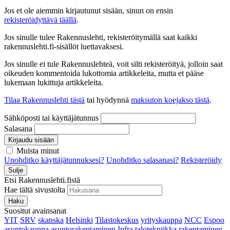
Jos et ole aiemmin kirjautunut sisään, sinun on ensin
rekisteröidyttävä täällä
.
Jos sinulle tulee Rakennuslehti, rekisteröitymällä saat kaikki
rakennuslehti.fi-sisällöt luettavaksesi.
Jos sinulle ei tule Rakennuslehteä, voit silti rekisteröityä, jolloin saat
oikeuden kommentoida lukottomia artikkeleita, mutta et pääse
lukemaan lukittuja artikkeleita.
Tilaa Rakennuslehti tästä
tai hyödynnä
maksuton koejakso tästä
.
Sähköposti tai käyttäjätunnus
Salasana
Kirjaudu sisään
Muista minut
Unohditko käyttäjätunnuksesi?
Unohditko salasanasi?
Rekisteröidy
Sulje
Etsi Rakennuslehti.fistä
Hae tältä sivustolta
Haku
Suositut avainsanat
YIT
SRV
skanska
Helsinki
Tilastokeskus
yrityskauppa
NCC
Espoo
asuntokauppa
asuntorakentaminen
Infra
talotekniikka
rakentaminen