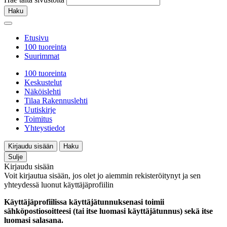
Haku
Etusivu
100 tuoreinta
Suurimmat
100 tuoreinta
Keskustelut
Näköislehti
Tilaa Rakennuslehti
Uutiskirje
Toimitus
Yhteystiedot
Kirjaudu sisään
Haku
Sulje
Kirjaudu sisään
Voit kirjautua sisään, jos olet jo aiemmin rekisteröitynyt ja sen
yhteydessä luonut käyttäjäprofiilin
Käyttäjäprofiilissa käyttäjätunnuksenasi toimii
sähköpostiosoitteesi (tai itse luomasi käyttäjätunnus) sekä itse
luomasi salasana.