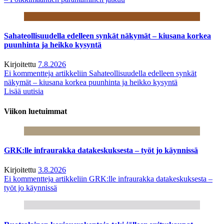
Sahateollisuudella edelleen synkät näkymät – kiusana korkea
puunhinta ja heikko kysyntä
Kirjoitettu
7.8.2026
Ei kommentteja
artikkeliin Sahateollisuudella edelleen synkät
näkymät – kiusana korkea puunhinta ja heikko kysyntä
Lisää uutisia
Viikon luetuimmat
GRK:lle infraurakka datakeskuksesta – työt jo käynnissä
Kirjoitettu
3.8.2026
Ei kommentteja
artikkeliin GRK:lle infraurakka datakeskuksesta –
työt jo käynnissä