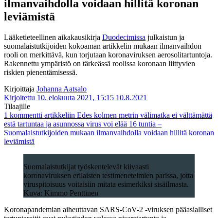
ilmanvaihdolla voidaan hillitä koronan
leviämistä
Lääketieteellinen aikakausikirja
Duodecimissa
julkaistun ja
suomalaistutkijoiden kokoaman artikkelin mukaan ilmanvaihdon
rooli on merkittävä, kun torjutaan koronaviruksen aerosolitartuntoja.
Rakennettu ympäristö on tärkeässä roolissa koronaan liittyvien
riskien pienentämisessä.
Kirjoittaja
Johanna Aatsalo
Kirjoitettu 10. elokuuta 2021, 15:15
10.8.2021
Tilaajille
1 kommentti
artikkeliin Edes kolmen metrin välimatka ei välttämättä
estä tartuntaa ja asunnossa virus voi elää 16 tuntia –
Suomalaistutkijoiden mukaan ilmanvaihdolla voidaan hillitä koronan
leviämistä
Suomalaistutkijat työskentelevät kiivaasti
koronaviruksen erilaisten testimenetelmien parissa, jotta
viruspitoisuus voitaisiin mitata esimerkiksi sisäilmasta.
Kuva: Kimmo Penttinen
Koronapandemian aiheuttavan SARS-CoV-2 -viruksen pääasialliset