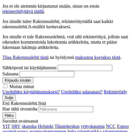
Jos et ole aiemmin kirjautunut sisään, sinun on ensin
rekisteröidyttävä täällä
.
Jos sinulle tulee Rakennuslehti, rekisteröitymällä saat kaikki
rakennuslehti.fi-sisällöt luettavaksesi.
Jos sinulle ei tule Rakennuslehteä, voit silti rekisteröityä, jolloin saat
oikeuden kommentoida lukottomia artikkeleita, mutta et pääse
lukemaan lukittuja artikkeleita.
Tilaa Rakennuslehti tästä
tai hyödynnä
maksuton koejakso tästä
.
Sähköposti tai käyttäjätunnus
Salasana
Kirjaudu sisään
Muista minut
Unohditko käyttäjätunnuksesi?
Unohditko salasanasi?
Rekisteröidy
Sulje
Etsi Rakennuslehti.fistä
Hae tältä sivustolta
Haku
Suositut avainsanat
YIT
SRV
skanska
Helsinki
Tilastokeskus
yrityskauppa
NCC
Espoo
asuntokauppa
asuntorakentaminen
Infra
talotekniikka
rakentaminen