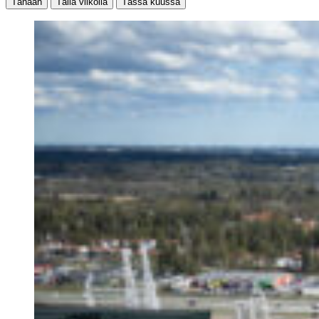
Tänään
Tällä viikolla
Tässä kuussa