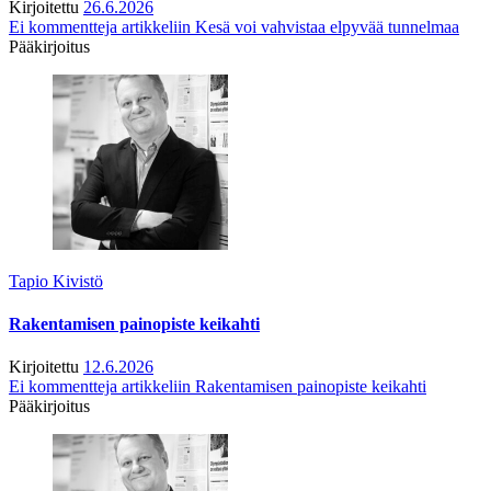
Kirjoitettu
26.6.2026
Ei kommentteja
artikkeliin Kesä voi vahvistaa elpyvää tunnelmaa
Pääkirjoitus
Tapio Kivistö
Rakentamisen painopiste keikahti
Kirjoitettu
12.6.2026
Ei kommentteja
artikkeliin Rakentamisen painopiste keikahti
Pääkirjoitus