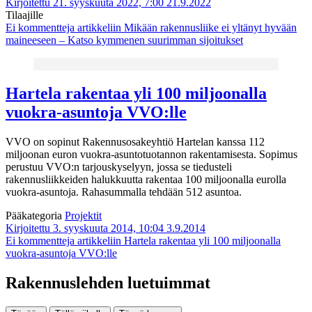
Kirjoitettu 21. syyskuuta 2022, 7:00
21.9.2022
Tilaajille
Ei kommentteja
artikkeliin Mikään rakennusliike ei yltänyt hyvään
maineeseen – Katso kymmenen suurimman sijoitukset
Hartela rakentaa yli 100 miljoonalla
vuokra-asuntoja VVO:lle
VVO on sopinut Rakennusosakeyhtiö Hartelan kanssa 112
miljoonan euron vuokra-asuntotuotannon rakentamisesta. Sopimus
perustuu VVO:n tarjouskyselyyn, jossa se tiedusteli
rakennusliikkeiden halukkuutta rakentaa 100 miljoonalla eurolla
vuokra-asuntoja. Rahasummalla tehdään 512 asuntoa.
Pääkategoria
Projektit
Kirjoitettu 3. syyskuuta 2014, 10:04
3.9.2014
Ei kommentteja
artikkeliin Hartela rakentaa yli 100 miljoonalla
vuokra-asuntoja VVO:lle
Rakennuslehden luetuimmat