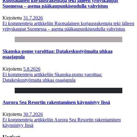
Ruotsalainen korjausrakentaja teki jälleen yrityskaupat
Suomessa – asema pääkaupunkiseudulla vahvistuu
Kirjoitettu
31.7.2026
Ei kommentteja
artikkeliin Ruotsalainen korjausrakentaja teki jälleen
yrityskaupat Suomessa – asema pääkaupunkiseudulla vahvistuu
Skanska-pomo varoittaa: Datakeskustyömaita uhkaa
osaajapula
Kirjoitettu
5.8.2026
Ei kommentteja
artikkeliin Skanska-pomo varoittaa:
Datakeskustyömaita uhkaa osaajapula
Aurora Sea Resortin rakentaminen käynnistyy Iissä
Kirjoitettu
30.7.2026
Ei kommentteja
artikkeliin Aurora Sea Resortin rakentaminen
käynnistyy Iissä