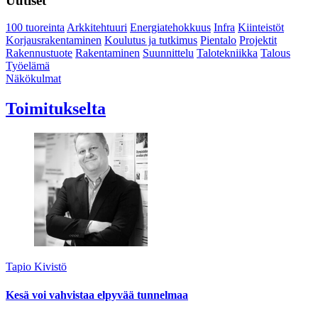
Uutiset
100 tuoreinta
Arkkitehtuuri
Energiatehokkuus
Infra
Kiinteistöt
Korjausrakentaminen
Koulutus ja tutkimus
Pientalo
Projektit
Rakennustuote
Rakentaminen
Suunnittelu
Talotekniikka
Talous
Työelämä
Näkökulmat
Toimitukselta
Tapio Kivistö
Kesä voi vahvistaa elpyvää tunnelmaa