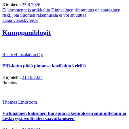
Kirjoitettu
25.6.2026
Ei kommentteja
artikkeliin Digitaalinen riippuvuus on strateginen
riski, jota Suomen rakennusala ei voi sivuuttaa
Lisää vieraskynästä
Kumppaniblogit
Recticel Insulation Oy
PIR-katto pitää pintansa kovillakin keleillä
Kirjoitettu
21.10.2024
Ilmoitus
Thomas Lindstrom
Virtuaalinen kaksonen tuo apua rakennuksien suunnitteluun ja
kestävyystavoitteiden saavuttamiseen