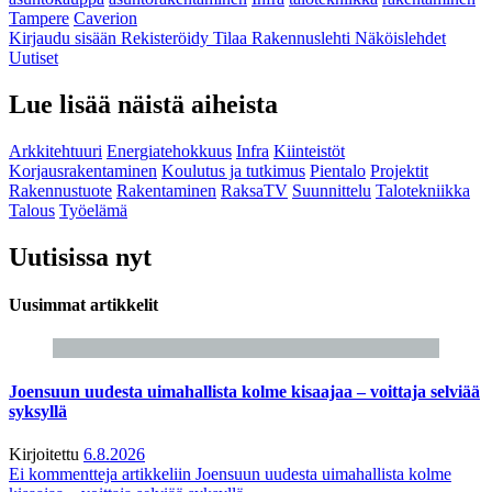
Tampere
Caverion
Kirjaudu sisään
Rekisteröidy
Tilaa Rakennuslehti
Näköislehdet
Uutiset
Lue lisää näistä aiheista
Arkkitehtuuri
Energiatehokkuus
Infra
Kiinteistöt
Korjausrakentaminen
Koulutus ja tutkimus
Pientalo
Projektit
Rakennustuote
Rakentaminen
RaksaTV
Suunnittelu
Talotekniikka
Talous
Työelämä
Uutisissa nyt
Uusimmat artikkelit
Joensuun uudesta uimahallista kolme kisaajaa – voittaja selviää
syksyllä
Kirjoitettu
6.8.2026
Ei kommentteja
artikkeliin Joensuun uudesta uimahallista kolme