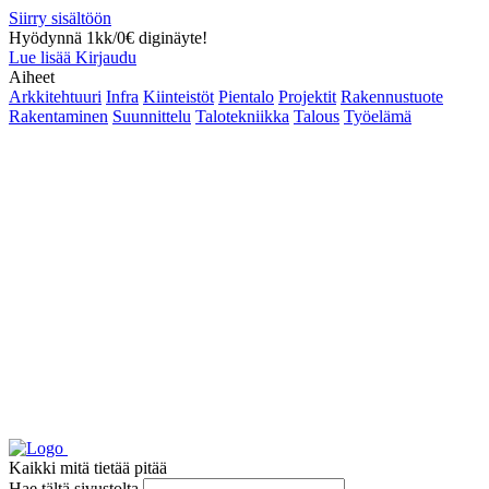
Siirry sisältöön
Hyödynnä 1kk/0€ diginäyte!
Lue lisää
Kirjaudu
Aiheet
Arkkitehtuuri
Infra
Kiinteistöt
Pientalo
Projektit
Rakennustuote
Rakentaminen
Suunnittelu
Talotekniikka
Talous
Työelämä
Kaikki mitä tietää pitää
Hae tältä sivustolta