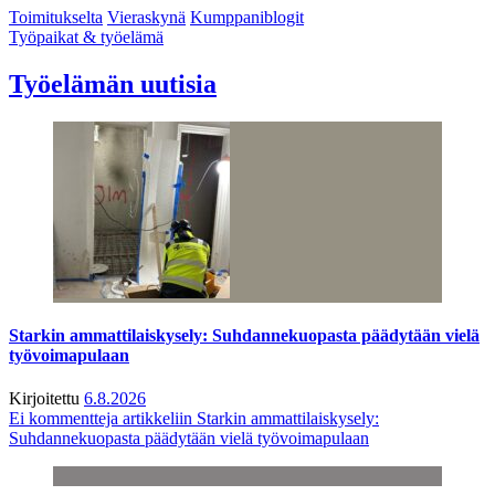
Toimitukselta
Vieraskynä
Kumppaniblogit
Työpaikat & työelämä
Työelämän uutisia
Starkin ammattilaiskysely: Suhdannekuopasta päädytään vielä
työvoimapulaan
Kirjoitettu
6.8.2026
Ei kommentteja
artikkeliin Starkin ammattilaiskysely:
Suhdannekuopasta päädytään vielä työvoimapulaan