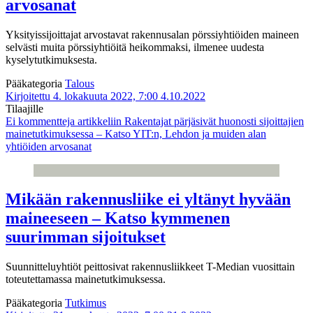
arvosanat
Yksityissijoittajat arvostavat rakennusalan pörssiyhtiöiden maineen
selvästi muita pörssiyhtiöitä heikommaksi, ilmenee uudesta
kyselytutkimuksesta.
Pääkategoria
Talous
Kirjoitettu 4. lokakuuta 2022, 7:00
4.10.2022
Tilaajille
Ei kommentteja
artikkeliin Rakentajat pärjäsivät huonosti sijoittajien
mainetutkimuksessa – Katso YIT:n, Lehdon ja muiden alan
yhtiöiden arvosanat
Mikään rakennusliike ei yltänyt hyvään
maineeseen – Katso kymmenen
suurimman sijoitukset
Suunnitteluyhtiöt peittosivat rakennusliikkeet T-Median vuosittain
toteutettamassa mainetutkimuksessa.
Pääkategoria
Tutkimus