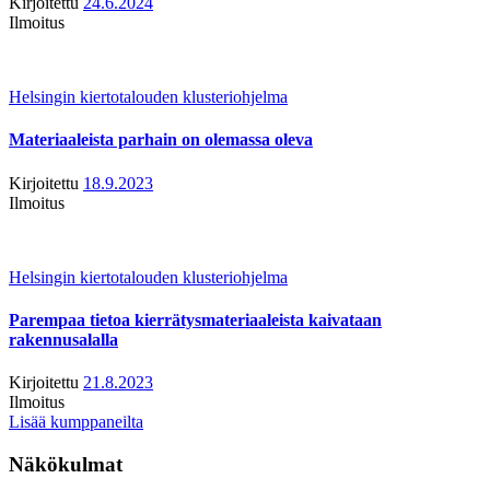
Kirjoitettu
24.6.2024
Ilmoitus
Helsingin kiertotalouden klusteriohjelma
Materiaaleista parhain on olemassa oleva
Kirjoitettu
18.9.2023
Ilmoitus
Helsingin kiertotalouden klusteriohjelma
Parempaa tietoa kierrätysmateriaaleista kaivataan
rakennusalalla
Kirjoitettu
21.8.2023
Ilmoitus
Lisää kumppaneilta
Näkökulmat