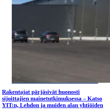
Rakentajat pärjäsivät huonosti
sijoittajien mainetutkimuksessa – Katso
YIT:n, Lehdon ja muiden alan yhtiöiden