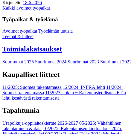
Kirjoitettu
18.6.2026
Kaikki avoimet työpaikat
Työpaikat & työelämä
Avoimet työpaikat
Työelämän uutisia
Teemat & liitteet
Toimialakatsaukset
Suurimmat 2025
Suurimmat 2024
Suurimmat 2023
Suurimmat 2022
Kaupalliset liitteet
11/2025: Suomea rakentamassa
12/2024: INFRA-lehti
11/2024:
Suomea rakentamassa
11/2023: Jokka − Rakennusteollisuus RT:n
lehti kestävästä rakentamisesta
Tapahtumia
Urapolkuja-oppilaitoskiertue 2026-2027
05/2026: Vähähiilinen
rakentaminen & data
10/2025: Rakentamisen kiertotalous 2025:
Jätteistä materiaaleiksi
09/2024: Recticel Talks 2024: Moderni ja