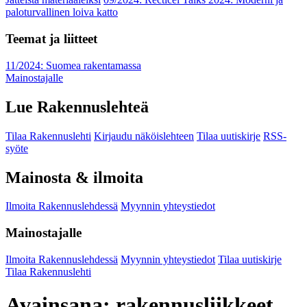
paloturvallinen loiva katto
Teemat ja liitteet
11/2024: Suomea rakentamassa
Mainostajalle
Lue Rakennuslehteä
Tilaa Rakennuslehti
Kirjaudu näköislehteen
Tilaa uutiskirje
RSS-
syöte
Mainosta & ilmoita
Ilmoita Rakennuslehdessä
Myynnin yhteystiedot
Mainostajalle
Ilmoita Rakennuslehdessä
Myynnin yhteystiedot
Tilaa uutiskirje
Tilaa Rakennuslehti
Avainsana:
rakennusliikkeet