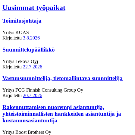
Uusimmat työpaikat
Toimitusjohtaja
Yritys
KOAS
Kirjoitettu
3.8.2026
Suunnittelupäällikkö
Yritys
Tekova Oyj
Kirjoitettu
22.7.2026
Vastuusuunnittelija, tietomallintava suunnittelija
Yritys
FCG Finnish Consulting Group Oy
Kirjoitettu
20.7.2026
Rakennuttamisen nuorempi asiantuntija,
yhteistoiminnallisten hankkeiden asiantuntija ja
kustannusasiantuntija
Yritys
Boost Brothers Oy