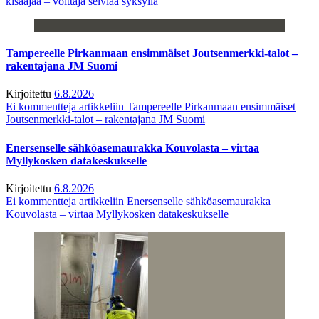
kisaajaa – voittaja selviää syksyllä
Tampereelle Pirkanmaan ensimmäiset Joutsenmerkki-talot –
rakentajana JM Suomi
Kirjoitettu
6.8.2026
Ei kommentteja
artikkeliin Tampereelle Pirkanmaan ensimmäiset
Joutsenmerkki-talot – rakentajana JM Suomi
Enersenselle sähköasemaurakka Kouvolasta – virtaa
Myllykosken datakeskukselle
Kirjoitettu
6.8.2026
Ei kommentteja
artikkeliin Enersenselle sähköasemaurakka
Kouvolasta – virtaa Myllykosken datakeskukselle