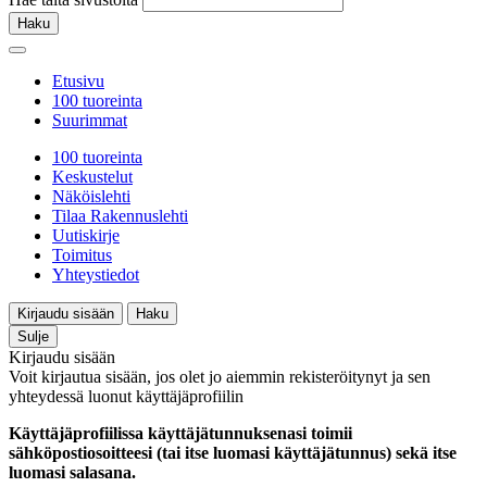
Haku
Etusivu
100 tuoreinta
Suurimmat
100 tuoreinta
Keskustelut
Näköislehti
Tilaa Rakennuslehti
Uutiskirje
Toimitus
Yhteystiedot
Kirjaudu sisään
Haku
Sulje
Kirjaudu sisään
Voit kirjautua sisään, jos olet jo aiemmin rekisteröitynyt ja sen
yhteydessä luonut käyttäjäprofiilin
Käyttäjäprofiilissa käyttäjätunnuksenasi toimii
sähköpostiosoitteesi (tai itse luomasi käyttäjätunnus) sekä itse
luomasi salasana.