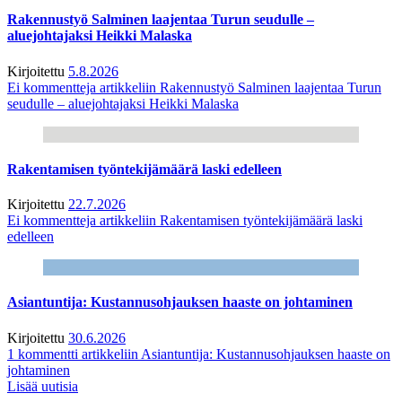
Rakennustyö Salminen laajentaa Turun seudulle –
aluejohtajaksi Heikki Malaska
Kirjoitettu
5.8.2026
Ei kommentteja
artikkeliin Rakennustyö Salminen laajentaa Turun
seudulle – aluejohtajaksi Heikki Malaska
Rakentamisen työntekijämäärä laski edelleen
Kirjoitettu
22.7.2026
Ei kommentteja
artikkeliin Rakentamisen työntekijämäärä laski
edelleen
Asiantuntija: Kustannusohjauksen haaste on johtaminen
Kirjoitettu
30.6.2026
1 kommentti
artikkeliin Asiantuntija: Kustannusohjauksen haaste on
johtaminen
Lisää uutisia