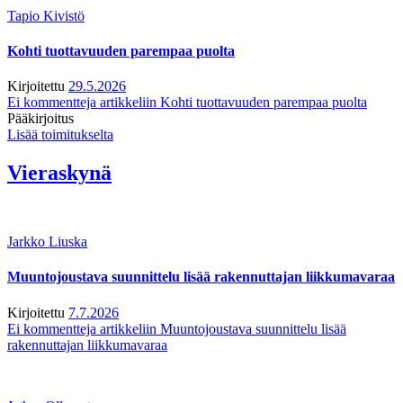
Tapio Kivistö
Kohti tuottavuuden parempaa puolta
Kirjoitettu
29.5.2026
Ei kommentteja
artikkeliin Kohti tuottavuuden parempaa puolta
Pääkirjoitus
Lisää toimitukselta
Vieraskynä
Jarkko Liuska
Muuntojoustava suunnittelu lisää rakennuttajan liikkumavaraa
Kirjoitettu
7.7.2026
Ei kommentteja
artikkeliin Muuntojoustava suunnittelu lisää
rakennuttajan liikkumavaraa