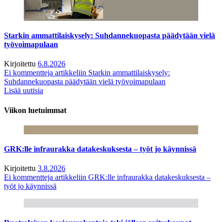
Starkin ammattilaiskysely: Suhdannekuopasta päädytään vielä
työvoimapulaan
Kirjoitettu
6.8.2026
Ei kommentteja
artikkeliin Starkin ammattilaiskysely:
Suhdannekuopasta päädytään vielä työvoimapulaan
Lisää uutisia
Viikon luetuimmat
GRK:lle infraurakka datakeskuksesta – työt jo käynnissä
Kirjoitettu
3.8.2026
Ei kommentteja
artikkeliin GRK:lle infraurakka datakeskuksesta –
työt jo käynnissä