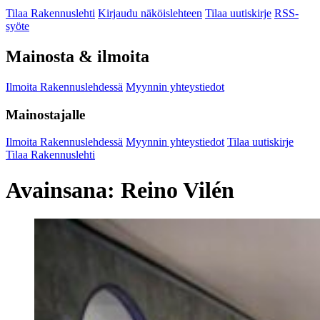
Tilaa Rakennuslehti
Kirjaudu näköislehteen
Tilaa uutiskirje
RSS-
syöte
Mainosta & ilmoita
Ilmoita Rakennuslehdessä
Myynnin yhteystiedot
Mainostajalle
Ilmoita Rakennuslehdessä
Myynnin yhteystiedot
Tilaa uutiskirje
Tilaa Rakennuslehti
Avainsana:
Reino Vilén