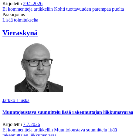
Kirjoitettu
29.5.2026
Ei kommentteja
artikkeliin Kohti tuottavuuden parempaa puolta
Pääkirjoitus
Lisää toimitukselta
Vieraskynä
Jarkko Liuska
Muuntojoustava suunnittelu lisää rakennuttajan liikkumavaraa
Kirjoitettu
7.7.2026
Ei kommentteja
artikkeliin Muuntojoustava suunnittelu lisää
rakennuttajan liikkumavaraa