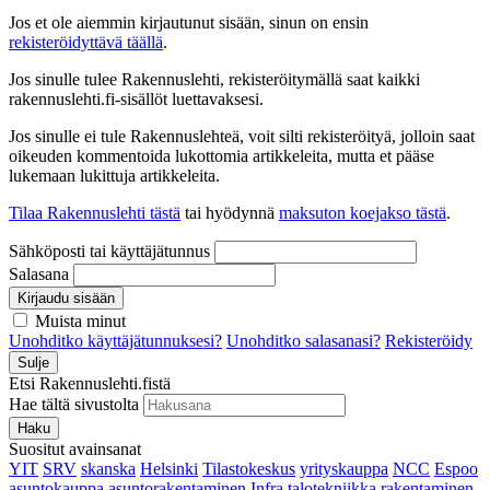
Jos et ole aiemmin kirjautunut sisään, sinun on ensin
rekisteröidyttävä täällä
.
Jos sinulle tulee Rakennuslehti, rekisteröitymällä saat kaikki
rakennuslehti.fi-sisällöt luettavaksesi.
Jos sinulle ei tule Rakennuslehteä, voit silti rekisteröityä, jolloin saat
oikeuden kommentoida lukottomia artikkeleita, mutta et pääse
lukemaan lukittuja artikkeleita.
Tilaa Rakennuslehti tästä
tai hyödynnä
maksuton koejakso tästä
.
Sähköposti tai käyttäjätunnus
Salasana
Kirjaudu sisään
Muista minut
Unohditko käyttäjätunnuksesi?
Unohditko salasanasi?
Rekisteröidy
Sulje
Etsi Rakennuslehti.fistä
Hae tältä sivustolta
Haku
Suositut avainsanat
YIT
SRV
skanska
Helsinki
Tilastokeskus
yrityskauppa
NCC
Espoo
asuntokauppa
asuntorakentaminen
Infra
talotekniikka
rakentaminen