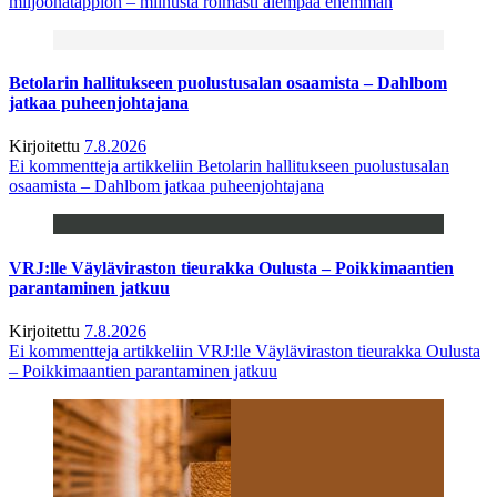
miljoonatappion – miinusta roimasti aiempaa enemmän
Betolarin hallitukseen puolustusalan osaamista – Dahlbom
jatkaa puheenjohtajana
Kirjoitettu
7.8.2026
Ei kommentteja
artikkeliin Betolarin hallitukseen puolustusalan
osaamista – Dahlbom jatkaa puheenjohtajana
VRJ:lle Väyläviraston tieurakka Oulusta – Poikkimaantien
parantaminen jatkuu
Kirjoitettu
7.8.2026
Ei kommentteja
artikkeliin VRJ:lle Väyläviraston tieurakka Oulusta
– Poikkimaantien parantaminen jatkuu