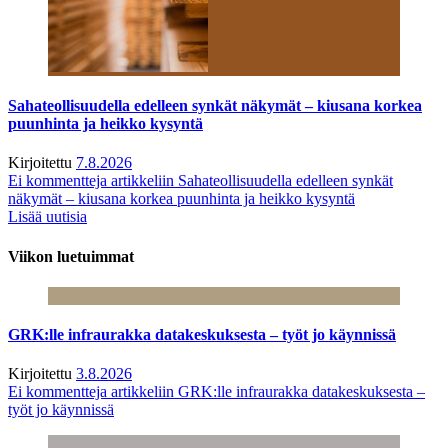
Sahateollisuudella edelleen synkät näkymät – kiusana korkea
puunhinta ja heikko kysyntä
Kirjoitettu
7.8.2026
Ei kommentteja
artikkeliin Sahateollisuudella edelleen synkät
näkymät – kiusana korkea puunhinta ja heikko kysyntä
Lisää uutisia
Viikon luetuimmat
GRK:lle infraurakka datakeskuksesta – työt jo käynnissä
Kirjoitettu
3.8.2026
Ei kommentteja
artikkeliin GRK:lle infraurakka datakeskuksesta –
työt jo käynnissä