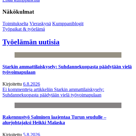
Näkökulmat
Toimitukselta
Vieraskynä
Kumppaniblogit
Työpaikat & työelämä
Työelämän uutisia
Starkin ammattilaiskysely: Suhdannekuopasta päädytään vielä
työvoimapulaan
Kirjoitettu
6.8.2026
Ei kommentteja
artikkeliin Starkin ammattilaiskysely:
Suhdannekuopasta päädytään vielä työvoimapulaan
Rakennustyö Salminen laajentaa Turun seudulle –
aluejohtajaksi Heikki Malaska
Kirjoitettu
5.8.2026