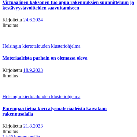
Virtuaalinen kaksonen tuo apua rakennuksien suunnitteluun ja
kestävyystavoitteiden saavuttamiseen
Kirjoitettu
24.6.2024
Ilmoitus
Helsingin kiertotalouden klusteriohjelma
Materiaaleista parhain on olemassa oleva
Kirjoitettu
18.9.2023
Ilmoitus
Helsingin kiertotalouden klusteriohjelma
Parempaa tietoa kierrätysmateriaaleista kaivataan
rakennusalalla
Kirjoitettu
21.8.2023
Ilmoitus
Lisää kumppaneilta