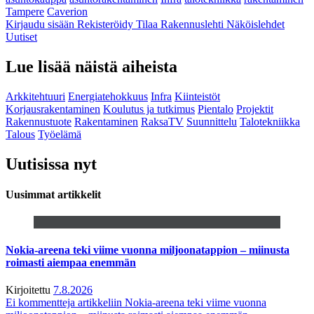
Tampere
Caverion
Kirjaudu sisään
Rekisteröidy
Tilaa Rakennuslehti
Näköislehdet
Uutiset
Lue lisää näistä aiheista
Arkkitehtuuri
Energiatehokkuus
Infra
Kiinteistöt
Korjausrakentaminen
Koulutus ja tutkimus
Pientalo
Projektit
Rakennustuote
Rakentaminen
RaksaTV
Suunnittelu
Talotekniikka
Talous
Työelämä
Uutisissa nyt
Uusimmat artikkelit
Nokia-areena teki viime vuonna miljoonatappion – miinusta
roimasti aiempaa enemmän
Kirjoitettu
7.8.2026
Ei kommentteja
artikkeliin Nokia-areena teki viime vuonna