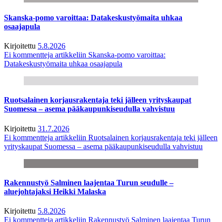
Skanska-pomo varoittaa: Datakeskustyömaita uhkaa
osaajapula
Kirjoitettu
5.8.2026
Ei kommentteja
artikkeliin Skanska-pomo varoittaa:
Datakeskustyömaita uhkaa osaajapula
Ruotsalainen korjausrakentaja teki jälleen yrityskaupat
Suomessa – asema pääkaupunkiseudulla vahvistuu
Kirjoitettu
31.7.2026
Ei kommentteja
artikkeliin Ruotsalainen korjausrakentaja teki jälleen
yrityskaupat Suomessa – asema pääkaupunkiseudulla vahvistuu
Rakennustyö Salminen laajentaa Turun seudulle –
aluejohtajaksi Heikki Malaska
Kirjoitettu
5.8.2026
Ei kommentteja
artikkeliin Rakennustyö Salminen laajentaa Turun