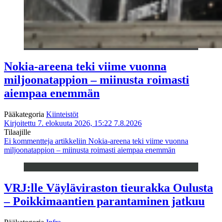
Nokia-areena teki viime vuonna
miljoonatappion – miinusta roimasti
aiempaa enemmän
Pääkategoria
Kiinteistöt
Kirjoitettu 7. elokuuta 2026, 15:22
7.8.2026
Tilaajille
Ei kommentteja
artikkeliin Nokia-areena teki viime vuonna
miljoonatappion – miinusta roimasti aiempaa enemmän
VRJ:lle Väyläviraston tieurakka Oulusta
– Poikkimaantien parantaminen jatkuu