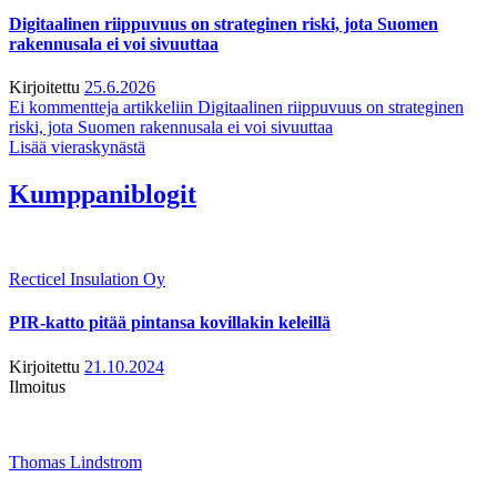
Digitaalinen riippuvuus on strateginen riski, jota Suomen
rakennusala ei voi sivuuttaa
Kirjoitettu
25.6.2026
Ei kommentteja
artikkeliin Digitaalinen riippuvuus on strateginen
riski, jota Suomen rakennusala ei voi sivuuttaa
Lisää vieraskynästä
Kumppaniblogit
Recticel Insulation Oy
PIR-katto pitää pintansa kovillakin keleillä
Kirjoitettu
21.10.2024
Ilmoitus
Thomas Lindstrom