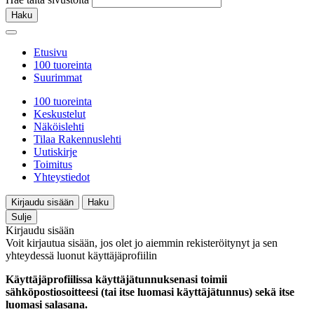
Haku
Etusivu
100 tuoreinta
Suurimmat
100 tuoreinta
Keskustelut
Näköislehti
Tilaa Rakennuslehti
Uutiskirje
Toimitus
Yhteystiedot
Kirjaudu sisään
Haku
Sulje
Kirjaudu sisään
Voit kirjautua sisään, jos olet jo aiemmin rekisteröitynyt ja sen
yhteydessä luonut käyttäjäprofiilin
Käyttäjäprofiilissa käyttäjätunnuksenasi toimii
sähköpostiosoitteesi (tai itse luomasi käyttäjätunnus) sekä itse
luomasi salasana.