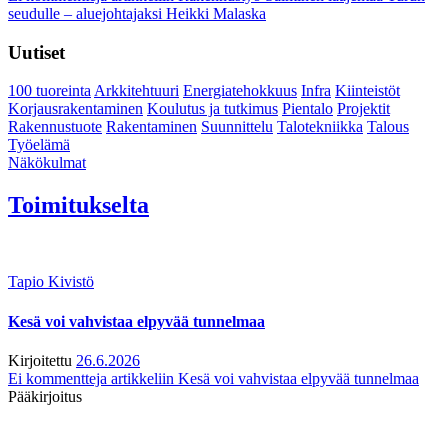
seudulle – aluejohtajaksi Heikki Malaska
Uutiset
100 tuoreinta
Arkkitehtuuri
Energiatehokkuus
Infra
Kiinteistöt
Korjausrakentaminen
Koulutus ja tutkimus
Pientalo
Projektit
Rakennustuote
Rakentaminen
Suunnittelu
Talotekniikka
Talous
Työelämä
Näkökulmat
Toimitukselta
Tapio Kivistö
Kesä voi vahvistaa elpyvää tunnelmaa
Kirjoitettu
26.6.2026
Ei kommentteja
artikkeliin Kesä voi vahvistaa elpyvää tunnelmaa
Pääkirjoitus