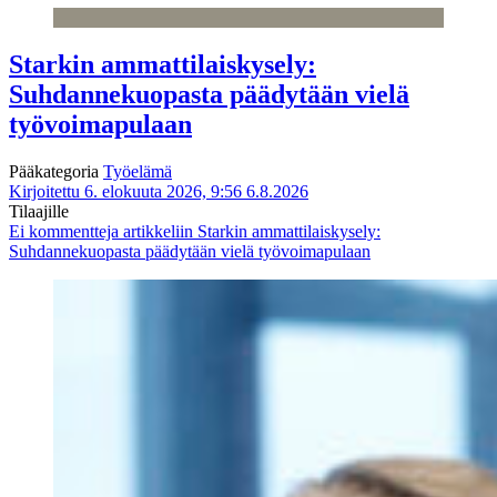
Starkin ammattilaiskysely:
Suhdannekuopasta päädytään vielä
työvoimapulaan
Pääkategoria
Työelämä
Kirjoitettu 6. elokuuta 2026, 9:56
6.8.2026
Tilaajille
Ei kommentteja
artikkeliin Starkin ammattilaiskysely:
Suhdannekuopasta päädytään vielä työvoimapulaan