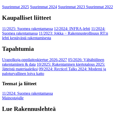
Suurimmat 2025
Suurimmat 2024
Suurimmat 2023
Suurimmat 2022
Kaupalliset liitteet
11/2025: Suomea rakentamassa
12/2024: INFRA-lehti
11/2024:
Suomea rakentamassa
11/2023: Jokka − Rakennusteollisuus RT:n
lehti kestävästä rakentamisesta
Tapahtumia
Urapolkuja-oppilaitoskiertue 2026-2027
05/2026: Vähähiilinen
rakentaminen & data
10/2025: Rakentamisen kiertotalous 2025:
Jätteistä materiaaleiksi
09/2024: Recticel Talks 2024: Moderni ja
paloturvallinen loiva katto
Teemat ja liitteet
11/2024: Suomea rakentamassa
Mainostajalle
Lue Rakennuslehteä