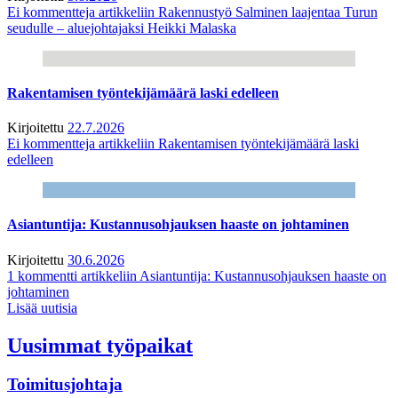
Ei kommentteja
artikkeliin Rakennustyö Salminen laajentaa Turun
seudulle – aluejohtajaksi Heikki Malaska
Rakentamisen työntekijämäärä laski edelleen
Kirjoitettu
22.7.2026
Ei kommentteja
artikkeliin Rakentamisen työntekijämäärä laski
edelleen
Asiantuntija: Kustannusohjauksen haaste on johtaminen
Kirjoitettu
30.6.2026
1 kommentti
artikkeliin Asiantuntija: Kustannusohjauksen haaste on
johtaminen
Lisää uutisia
Uusimmat työpaikat
Toimitusjohtaja