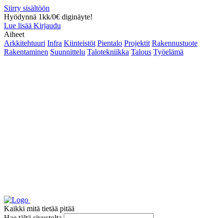
Siirry sisältöön
Hyödynnä 1kk/0€ diginäyte!
Lue lisää
Kirjaudu
Aiheet
Arkkitehtuuri
Infra
Kiinteistöt
Pientalo
Projektit
Rakennustuote
Rakentaminen
Suunnittelu
Talotekniikka
Talous
Työelämä
Kaikki mitä tietää pitää
Hae tältä sivustolta