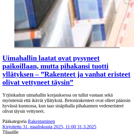
Uimahallin laatat ovat pysyneet
paikoillaan, mutta pihakansi tuotti
yllätyksen – ”Rakenteet ja vanhat eristeet
olivat vettyneet täysin”
Yrjönkadun uimahallin korjauksessa on tullut vastaan sekä
myönteisiä että ikäviä yllätyksiä. Betonirakenteet ovat olleet pääosin
hyvässä kunnossa, kun taas sisäpihalla pihakannen vedeneristeet
olivat täysin vettyneet.
Pääkategoria
Rakentaminen
Kirjoitettu 31. maaliskuuta 2025, 11:00
31.3.2025
Tilaajille