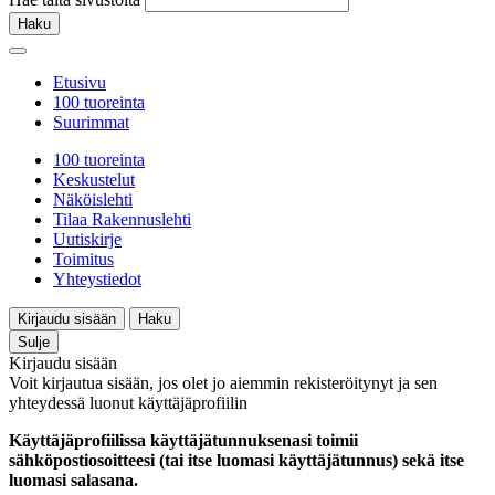
Haku
Etusivu
100 tuoreinta
Suurimmat
100 tuoreinta
Keskustelut
Näköislehti
Tilaa Rakennuslehti
Uutiskirje
Toimitus
Yhteystiedot
Kirjaudu sisään
Haku
Sulje
Kirjaudu sisään
Voit kirjautua sisään, jos olet jo aiemmin rekisteröitynyt ja sen
yhteydessä luonut käyttäjäprofiilin
Käyttäjäprofiilissa käyttäjätunnuksenasi toimii
sähköpostiosoitteesi (tai itse luomasi käyttäjätunnus) sekä itse
luomasi salasana.