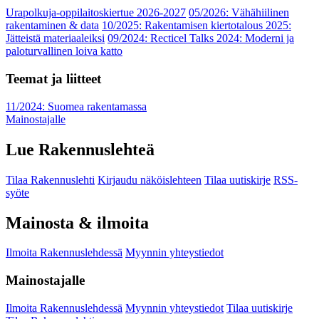
Urapolkuja-oppilaitoskiertue 2026-2027
05/2026: Vähähiilinen
rakentaminen & data
10/2025: Rakentamisen kiertotalous 2025:
Jätteistä materiaaleiksi
09/2024: Recticel Talks 2024: Moderni ja
paloturvallinen loiva katto
Teemat ja liitteet
11/2024: Suomea rakentamassa
Mainostajalle
Lue Rakennuslehteä
Tilaa Rakennuslehti
Kirjaudu näköislehteen
Tilaa uutiskirje
RSS-
syöte
Mainosta & ilmoita
Ilmoita Rakennuslehdessä
Myynnin yhteystiedot
Mainostajalle
Ilmoita Rakennuslehdessä
Myynnin yhteystiedot
Tilaa uutiskirje