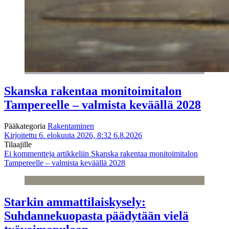
Skanska rakentaa monitoimitalon
Tampereelle – valmista keväällä 2028
Pääkategoria
Rakentaminen
Kirjoitettu 6. elokuuta 2026, 8:32
6.8.2026
Tilaajille
Ei kommentteja
artikkeliin Skanska rakentaa monitoimitalon
Tampereelle – valmista keväällä 2028
Starkin ammattilaiskysely:
Suhdannekuopasta päädytään vielä