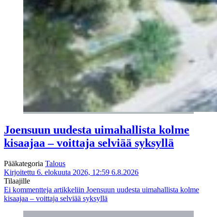
Joensuun uudesta uimahallista kolme
kisaajaa – voittaja selviää syksyllä
Pääkategoria
Talous
Kirjoitettu 6. elokuuta 2026, 12:59
6.8.2026
Tilaajille
Ei kommentteja
artikkeliin Joensuun uudesta uimahallista kolme
kisaajaa – voittaja selviää syksyllä