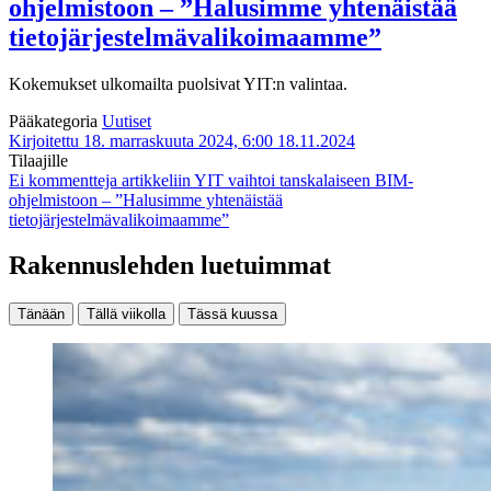
ohjelmistoon – ”Halusimme yhtenäistää
tietojärjestelmävalikoimaamme”
Kokemukset ulkomailta puolsivat YIT:n valintaa.
Pääkategoria
Uutiset
Kirjoitettu 18. marraskuuta 2024, 6:00
18.11.2024
Tilaajille
Ei kommentteja
artikkeliin YIT vaihtoi tanskalaiseen BIM-
ohjelmistoon – ”Halusimme yhtenäistää
tietojärjestelmävalikoimaamme”
Rakennuslehden luetuimmat
Tänään
Tällä viikolla
Tässä kuussa