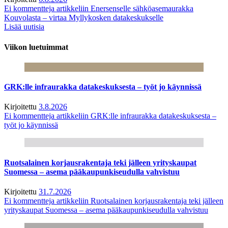
Ei kommentteja
artikkeliin Enersenselle sähköasemaurakka
Kouvolasta – virtaa Myllykosken datakeskukselle
Lisää uutisia
Viikon luetuimmat
GRK:lle infraurakka datakeskuksesta – työt jo käynnissä
Kirjoitettu
3.8.2026
Ei kommentteja
artikkeliin GRK:lle infraurakka datakeskuksesta –
työt jo käynnissä
Ruotsalainen korjausrakentaja teki jälleen yrityskaupat
Suomessa – asema pääkaupunkiseudulla vahvistuu
Kirjoitettu
31.7.2026
Ei kommentteja
artikkeliin Ruotsalainen korjausrakentaja teki jälleen
yrityskaupat Suomessa – asema pääkaupunkiseudulla vahvistuu