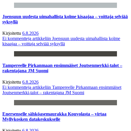
Joensuun uudesta uimahallista kolme kisaajaa – voittaja selviää
syksyllä
Kirjoitettu
6.8.2026
Ei kommentteja
artikkeliin Joensuun uudesta uimahallista kolme
kisaajaa – voittaja selviää syksyllä
Tampereelle Pirkanmaan ensimmäiset Joutsenmerkki-talot –
rakentajana JM Suomi
Kirjoitettu
6.8.2026
Ei kommentteja
artikkeliin Tampereelle Pirkanmaan ensimmäiset
Joutsenmerkki-talot – rakentajana JM Suomi
Enersenselle sähköasemaurakka Kouvolasta – virtaa
Myllykosken datakeskukselle
Kirjoitettu
6.8.2026