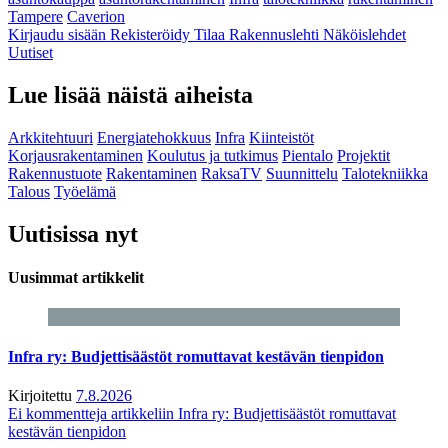
Tampere
Caverion
Kirjaudu sisään
Rekisteröidy
Tilaa Rakennuslehti
Näköislehdet
Uutiset
Lue lisää näistä aiheista
Arkkitehtuuri
Energiatehokkuus
Infra
Kiinteistöt
Korjausrakentaminen
Koulutus ja tutkimus
Pientalo
Projektit
Rakennustuote
Rakentaminen
RaksaTV
Suunnittelu
Talotekniikka
Talous
Työelämä
Uutisissa nyt
Uusimmat artikkelit
Infra ry: Budjettisäästöt romuttavat kestävän tienpidon
Kirjoitettu
7.8.2026
Ei kommentteja
artikkeliin Infra ry: Budjettisäästöt romuttavat
kestävän tienpidon