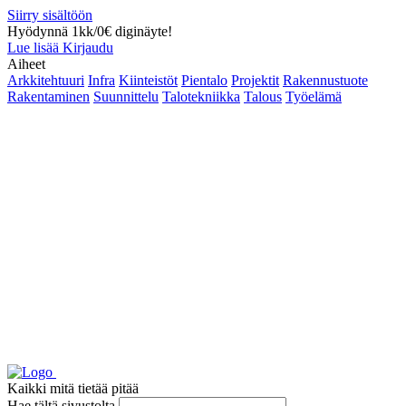
Siirry sisältöön
Hyödynnä 1kk/0€ diginäyte!
Lue lisää
Kirjaudu
Aiheet
Arkkitehtuuri
Infra
Kiinteistöt
Pientalo
Projektit
Rakennustuote
Rakentaminen
Suunnittelu
Talotekniikka
Talous
Työelämä
Kaikki mitä tietää pitää
Hae tältä sivustolta