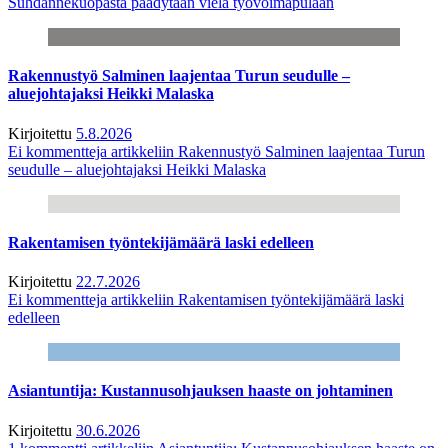
Suhdannekuopasta päädytään vielä työvoimapulaan
Rakennustyö Salminen laajentaa Turun seudulle –
aluejohtajaksi Heikki Malaska
Kirjoitettu
5.8.2026
Ei kommentteja
artikkeliin Rakennustyö Salminen laajentaa Turun
seudulle – aluejohtajaksi Heikki Malaska
Rakentamisen työntekijämäärä laski edelleen
Kirjoitettu
22.7.2026
Ei kommentteja
artikkeliin Rakentamisen työntekijämäärä laski
edelleen
Asiantuntija: Kustannusohjauksen haaste on johtaminen
Kirjoitettu
30.6.2026