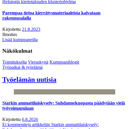
Helsingin kiertotalouden klusteriohjelma
Parempaa tietoa kierrätysmateriaaleista kaivataan
rakennusalalla
Kirjoitettu
21.8.2023
Ilmoitus
Lisää kumppaneilta
Näkökulmat
Toimitukselta
Vieraskynä
Kumppaniblogit
Työpaikat & työelämä
Työelämän uutisia
Starkin ammattilaiskysely: Suhdannekuopasta päädytään vielä
työvoimapulaan
Kirjoitettu
6.8.2026
Ei kommentteja
artikkeliin Starkin ammattilaiskysely: