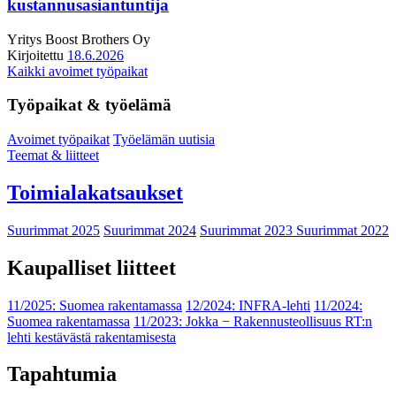
kustannusasiantuntija
Yritys
Boost Brothers Oy
Kirjoitettu
18.6.2026
Kaikki avoimet työpaikat
Työpaikat & työelämä
Avoimet työpaikat
Työelämän uutisia
Teemat & liitteet
Toimialakatsaukset
Suurimmat 2025
Suurimmat 2024
Suurimmat 2023
Suurimmat 2022
Kaupalliset liitteet
11/2025: Suomea rakentamassa
12/2024: INFRA-lehti
11/2024:
Suomea rakentamassa
11/2023: Jokka − Rakennusteollisuus RT:n
lehti kestävästä rakentamisesta
Tapahtumia