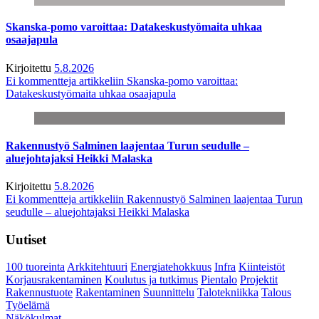
Skanska-pomo varoittaa: Datakeskustyömaita uhkaa
osaajapula
Kirjoitettu
5.8.2026
Ei kommentteja
artikkeliin Skanska-pomo varoittaa:
Datakeskustyömaita uhkaa osaajapula
Rakennustyö Salminen laajentaa Turun seudulle –
aluejohtajaksi Heikki Malaska
Kirjoitettu
5.8.2026
Ei kommentteja
artikkeliin Rakennustyö Salminen laajentaa Turun
seudulle – aluejohtajaksi Heikki Malaska
Uutiset
100 tuoreinta
Arkkitehtuuri
Energiatehokkuus
Infra
Kiinteistöt
Korjausrakentaminen
Koulutus ja tutkimus
Pientalo
Projektit
Rakennustuote
Rakentaminen
Suunnittelu
Talotekniikka
Talous
Työelämä
Näkökulmat