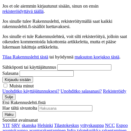
Jos et ole aiemmin kirjautunut sisään, sinun on ensin
rekisteröidyttävä täällä
.
Jos sinulle tulee Rakennuslehti, rekisteröitymällä saat kaikki
rakennuslehti.fi-sisällöt luettavaksesi.
Jos sinulle ei tule Rakennuslehteä, voit silti rekisteröityä, jolloin saat
oikeuden kommentoida lukottomia artikkeleita, mutta et pääse
lukemaan lukittuja artikkeleita.
Tilaa Rakennuslehti tästä
tai hyödynnä
maksuton koejakso tästä
.
Sähköposti tai käyttäjätunnus
Salasana
Kirjaudu sisään
Muista minut
Unohditko käyttäjätunnuksesi?
Unohditko salasanasi?
Rekisteröidy
Sulje
Etsi Rakennuslehti.fistä
Hae tältä sivustolta
Haku
Suositut avainsanat
YIT
SRV
skanska
Helsinki
Tilastokeskus
yrityskauppa
NCC
Espoo
asuntokauppa
asuntorakentaminen
Infra
talotekniikka
rakentaminen