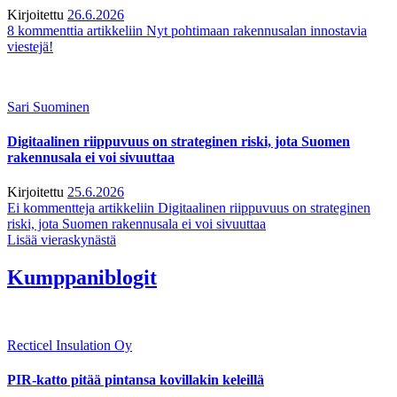
Kirjoitettu
26.6.2026
8 kommenttia
artikkeliin Nyt pohtimaan rakennusalan innostavia
viestejä!
Sari Suominen
Digitaalinen riippuvuus on strateginen riski, jota Suomen
rakennusala ei voi sivuuttaa
Kirjoitettu
25.6.2026
Ei kommentteja
artikkeliin Digitaalinen riippuvuus on strateginen
riski, jota Suomen rakennusala ei voi sivuuttaa
Lisää vieraskynästä
Kumppaniblogit
Recticel Insulation Oy
PIR-katto pitää pintansa kovillakin keleillä