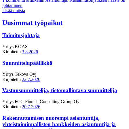
1 kommentti
artikkeliin Asiantuntija: Kustannusohjauksen haaste on
johtaminen
Lisää uutisia
Uusimmat työpaikat
Toimitusjohtaja
Yritys
KOAS
Kirjoitettu
3.8.2026
Suunnittelupäällikkö
Yritys
Tekova Oyj
Kirjoitettu
22.7.2026
Vastuusuunnittelija, tietomallintava suunnittelija
Yritys
FCG Finnish Consulting Group Oy
Kirjoitettu
20.7.2026
Rakennuttamisen nuorempi asiantuntija,
yhteistoiminnallisten hankkeiden asiantuntija ja