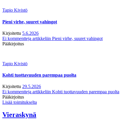
Tapio Kivistö
Pieni virhe, suuret vahingot
Kirjoitettu
5.6.2026
Ei kommentteja
artikkeliin Pieni virhe, suuret vahingot
Pääkirjoitus
Tapio Kivistö
Kohti tuottavuuden parempaa puolta
Kirjoitettu
29.5.2026
Ei kommentteja
artikkeliin Kohti tuottavuuden parempaa puolta
Pääkirjoitus
Lisää toimitukselta
Vieraskynä