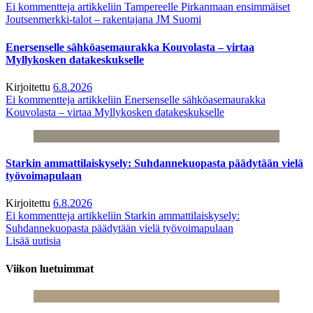
Ei kommentteja
artikkeliin Tampereelle Pirkanmaan ensimmäiset
Joutsenmerkki-talot – rakentajana JM Suomi
Enersenselle sähköasemaurakka Kouvolasta – virtaa
Myllykosken datakeskukselle
Kirjoitettu
6.8.2026
Ei kommentteja
artikkeliin Enersenselle sähköasemaurakka
Kouvolasta – virtaa Myllykosken datakeskukselle
Starkin ammattilaiskysely: Suhdannekuopasta päädytään vielä
työvoimapulaan
Kirjoitettu
6.8.2026
Ei kommentteja
artikkeliin Starkin ammattilaiskysely:
Suhdannekuopasta päädytään vielä työvoimapulaan
Lisää uutisia
Viikon luetuimmat