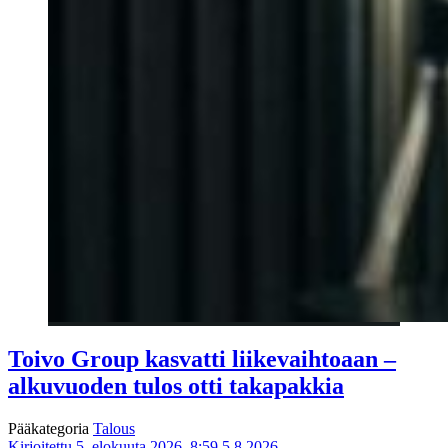
Toivo Group kasvatti liikevaihtoaan –
alkuvuoden tulos otti takapakkia
Pääkategoria
Talous
Kirjoitettu 5. elokuuta 2026, 8:59
5.8.2026