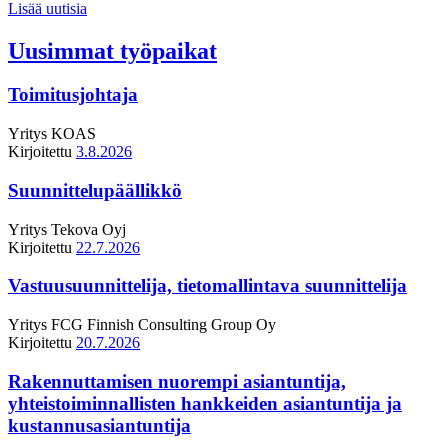
Lisää uutisia
Uusimmat työpaikat
Toimitusjohtaja
Yritys
KOAS
Kirjoitettu
3.8.2026
Suunnittelupäällikkö
Yritys
Tekova Oyj
Kirjoitettu
22.7.2026
Vastuusuunnittelija, tietomallintava suunnittelija
Yritys
FCG Finnish Consulting Group Oy
Kirjoitettu
20.7.2026
Rakennuttamisen nuorempi asiantuntija,
yhteistoiminnallisten hankkeiden asiantuntija ja
kustannusasiantuntija