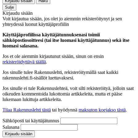
Kirjaudu sisään
Haku
Sulje
Kirjaudu sisään
Voit kirjautua sisään, jos olet jo aiemmin rekisteröitynyt ja sen
yhteydessä luonut käyttäjäprofiilin
Käyttäjäprofiilissa käyttäjätunnuksenasi toimii
sähköpostiosoitteesi (tai itse luomasi käyttäjätunnus) sekä itse
luomasi salasana.
Jos et ole aiemmin kirjautunut sisään, sinun on ensin
rekisteröidyttävä täällä
.
Jos sinulle tulee Rakennuslehti, rekisteröitymällä saat kaikki
rakennuslehti.fi-sisällöt luettavaksesi.
Jos sinulle ei tule Rakennuslehteä, voit silti rekisteröityä, jolloin saat
oikeuden kommentoida lukottomia artikkeleita, mutta et pääse
lukemaan lukittuja artikkeleita.
Tilaa Rakennuslehti tästä
tai hyödynnä
maksuton koejakso tästä
.
Sähköposti tai käyttäjätunnus
Salasana
Kirjaudu sisään