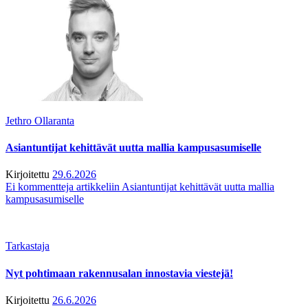
Jethro Ollaranta
Asiantuntijat kehittävät uutta mallia kampusasumiselle
Kirjoitettu
29.6.2026
Ei kommentteja
artikkeliin Asiantuntijat kehittävät uutta mallia
kampusasumiselle
Tarkastaja
Nyt pohtimaan rakennusalan innostavia viestejä!
Kirjoitettu
26.6.2026