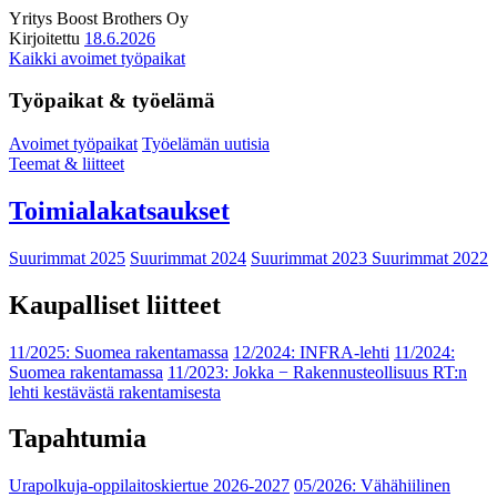
Yritys
Boost Brothers Oy
Kirjoitettu
18.6.2026
Kaikki avoimet työpaikat
Työpaikat & työelämä
Avoimet työpaikat
Työelämän uutisia
Teemat & liitteet
Toimialakatsaukset
Suurimmat 2025
Suurimmat 2024
Suurimmat 2023
Suurimmat 2022
Kaupalliset liitteet
11/2025: Suomea rakentamassa
12/2024: INFRA-lehti
11/2024:
Suomea rakentamassa
11/2023: Jokka − Rakennusteollisuus RT:n
lehti kestävästä rakentamisesta
Tapahtumia
Urapolkuja-oppilaitoskiertue 2026-2027
05/2026: Vähähiilinen