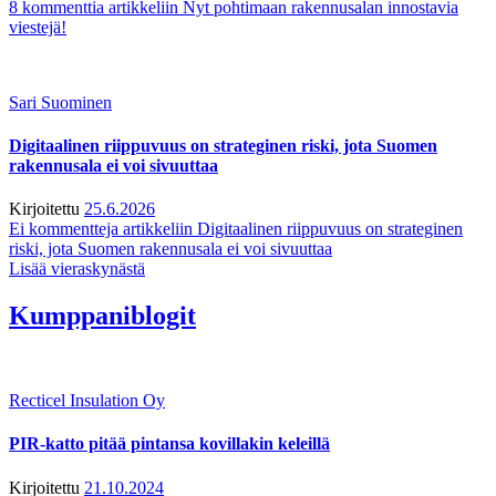
8 kommenttia
artikkeliin Nyt pohtimaan rakennusalan innostavia
viestejä!
Sari Suominen
Digitaalinen riippuvuus on strateginen riski, jota Suomen
rakennusala ei voi sivuuttaa
Kirjoitettu
25.6.2026
Ei kommentteja
artikkeliin Digitaalinen riippuvuus on strateginen
riski, jota Suomen rakennusala ei voi sivuuttaa
Lisää vieraskynästä
Kumppaniblogit
Recticel Insulation Oy
PIR-katto pitää pintansa kovillakin keleillä
Kirjoitettu
21.10.2024