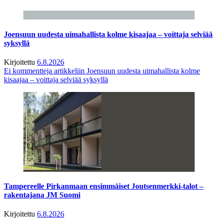
Joensuun uudesta uimahallista kolme kisaajaa – voittaja selviää
syksyllä
Kirjoitettu
6.8.2026
Ei kommentteja
artikkeliin Joensuun uudesta uimahallista kolme
kisaajaa – voittaja selviää syksyllä
Tampereelle Pirkanmaan ensimmäiset Joutsenmerkki-talot –
rakentajana JM Suomi
Kirjoitettu
6.8.2026