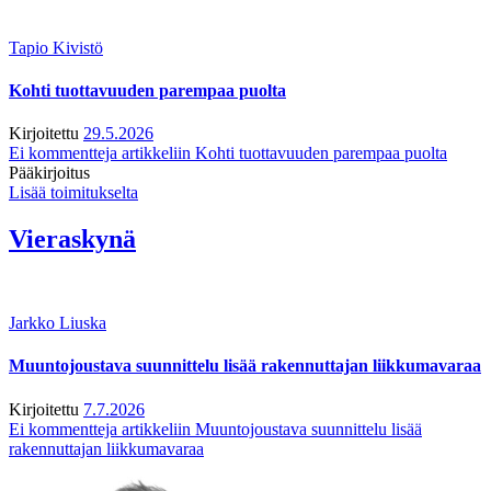
Tapio Kivistö
Kohti tuottavuuden parempaa puolta
Kirjoitettu
29.5.2026
Ei kommentteja
artikkeliin Kohti tuottavuuden parempaa puolta
Pääkirjoitus
Lisää toimitukselta
Vieraskynä
Jarkko Liuska
Muuntojoustava suunnittelu lisää rakennuttajan liikkumavaraa
Kirjoitettu
7.7.2026
Ei kommentteja
artikkeliin Muuntojoustava suunnittelu lisää
rakennuttajan liikkumavaraa