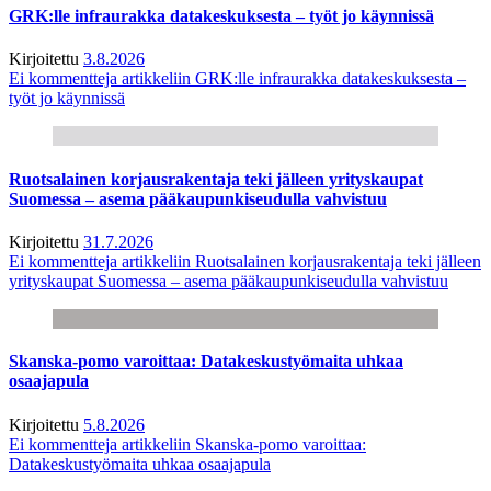
GRK:lle infraurakka datakeskuksesta – työt jo käynnissä
Kirjoitettu
3.8.2026
Ei kommentteja
artikkeliin GRK:lle infraurakka datakeskuksesta –
työt jo käynnissä
Ruotsalainen korjausrakentaja teki jälleen yrityskaupat
Suomessa – asema pääkaupunkiseudulla vahvistuu
Kirjoitettu
31.7.2026
Ei kommentteja
artikkeliin Ruotsalainen korjausrakentaja teki jälleen
yrityskaupat Suomessa – asema pääkaupunkiseudulla vahvistuu
Skanska-pomo varoittaa: Datakeskustyömaita uhkaa
osaajapula
Kirjoitettu
5.8.2026
Ei kommentteja
artikkeliin Skanska-pomo varoittaa:
Datakeskustyömaita uhkaa osaajapula