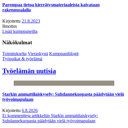
Parempaa tietoa kierrätysmateriaaleista kaivataan
rakennusalalla
Kirjoitettu
21.8.2023
Ilmoitus
Lisää kumppaneilta
Näkökulmat
Toimitukselta
Vieraskynä
Kumppaniblogit
Työpaikat & työelämä
Työelämän uutisia
Starkin ammattilaiskysely: Suhdannekuopasta päädytään vielä
työvoimapulaan
Kirjoitettu
6.8.2026
Ei kommentteja
artikkeliin Starkin ammattilaiskysely:
Suhdannekuopasta päädytään vielä työvoimapulaan