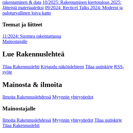
rakentaminen & data
10/2025: Rakentamisen kiertotalous 2025:
Jätteistä materiaaleiksi
09/2024: Recticel Talks 2024: Moderni ja
paloturvallinen loiva katto
Teemat ja liitteet
11/2024: Suomea rakentamassa
Mainostajalle
Lue Rakennuslehteä
Tilaa Rakennuslehti
Kirjaudu näköislehteen
Tilaa uutiskirje
RSS-
syöte
Mainosta & ilmoita
Ilmoita Rakennuslehdessä
Myynnin yhteystiedot
Mainostajalle
Ilmoita Rakennuslehdessä
Myynnin yhteystiedot
Tilaa uutiskirje
Tilaa Rakennuslehti