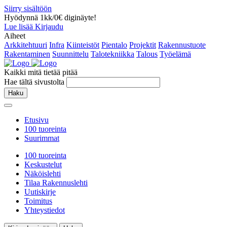
Siirry sisältöön
Hyödynnä 1kk/0€ diginäyte!
Lue lisää
Kirjaudu
Aiheet
Arkkitehtuuri
Infra
Kiinteistöt
Pientalo
Projektit
Rakennustuote
Rakentaminen
Suunnittelu
Talotekniikka
Talous
Työelämä
Kaikki mitä tietää pitää
Hae tältä sivustolta
Haku
Etusivu
100 tuoreinta
Suurimmat
100 tuoreinta
Keskustelut
Näköislehti
Tilaa Rakennuslehti
Uutiskirje
Toimitus
Yhteystiedot