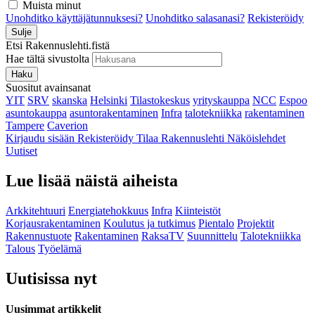
Muista minut
Unohditko käyttäjätunnuksesi?
Unohditko salasanasi?
Rekisteröidy
Sulje
Etsi Rakennuslehti.fistä
Hae tältä sivustolta
Haku
Suositut avainsanat
YIT
SRV
skanska
Helsinki
Tilastokeskus
yrityskauppa
NCC
Espoo
asuntokauppa
asuntorakentaminen
Infra
talotekniikka
rakentaminen
Tampere
Caverion
Kirjaudu sisään
Rekisteröidy
Tilaa Rakennuslehti
Näköislehdet
Uutiset
Lue lisää näistä aiheista
Arkkitehtuuri
Energiatehokkuus
Infra
Kiinteistöt
Korjausrakentaminen
Koulutus ja tutkimus
Pientalo
Projektit
Rakennustuote
Rakentaminen
RaksaTV
Suunnittelu
Talotekniikka
Talous
Työelämä
Uutisissa nyt
Uusimmat artikkelit