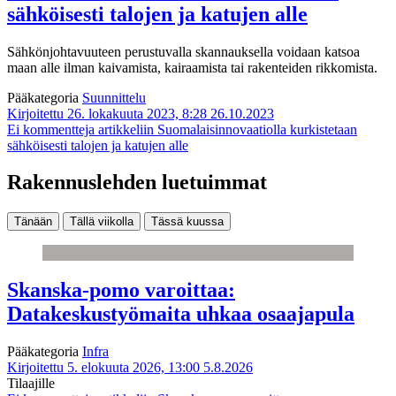
sähköisesti talojen ja katujen alle
Sähkönjohtavuuteen perustuvalla skannauksella voidaan katsoa
maan alle ilman kaivamista, kairaamista tai rakenteiden rikkomista.
Pääkategoria
Suunnittelu
Kirjoitettu 26. lokakuuta 2023, 8:28
26.10.2023
Ei kommentteja
artikkeliin Suomalaisinnovaatiolla kurkistetaan
sähköisesti talojen ja katujen alle
Rakennuslehden luetuimmat
Tänään
Tällä viikolla
Tässä kuussa
Skanska-pomo varoittaa:
Datakeskustyömaita uhkaa osaajapula
Pääkategoria
Infra
Kirjoitettu 5. elokuuta 2026, 13:00
5.8.2026
Tilaajille