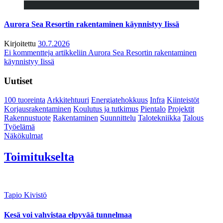
Aurora Sea Resortin rakentaminen käynnistyy Iissä
Kirjoitettu
30.7.2026
Ei kommentteja
artikkeliin Aurora Sea Resortin rakentaminen
käynnistyy Iissä
Uutiset
100 tuoreinta
Arkkitehtuuri
Energiatehokkuus
Infra
Kiinteistöt
Korjausrakentaminen
Koulutus ja tutkimus
Pientalo
Projektit
Rakennustuote
Rakentaminen
Suunnittelu
Talotekniikka
Talous
Työelämä
Näkökulmat
Toimitukselta
Tapio Kivistö
Kesä voi vahvistaa elpyvää tunnelmaa