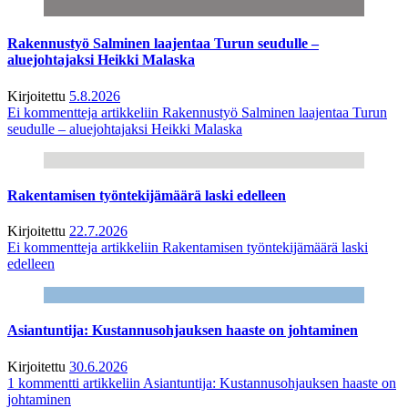
Rakennustyö Salminen laajentaa Turun seudulle –
aluejohtajaksi Heikki Malaska
Kirjoitettu
5.8.2026
Ei kommentteja
artikkeliin Rakennustyö Salminen laajentaa Turun
seudulle – aluejohtajaksi Heikki Malaska
Rakentamisen työntekijämäärä laski edelleen
Kirjoitettu
22.7.2026
Ei kommentteja
artikkeliin Rakentamisen työntekijämäärä laski
edelleen
Asiantuntija: Kustannusohjauksen haaste on johtaminen
Kirjoitettu
30.6.2026
1 kommentti
artikkeliin Asiantuntija: Kustannusohjauksen haaste on
johtaminen