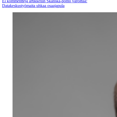
Ei kommentteja
artikkeliin Skanska-pomo varoittaa:
Datakeskustyömaita uhkaa osaajapula