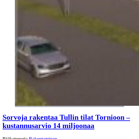
Sorvoja rakentaa Tullin tilat Tornioon –
kustannusarvio 14 miljoonaa
Pääkategoria
Rakentaminen