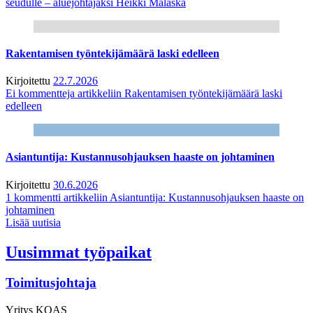
seudulle – aluejohtajaksi Heikki Malaska
Rakentamisen työntekijämäärä laski edelleen
Kirjoitettu
22.7.2026
Ei kommentteja
artikkeliin Rakentamisen työntekijämäärä laski
edelleen
Asiantuntija: Kustannusohjauksen haaste on johtaminen
Kirjoitettu
30.6.2026
1 kommentti
artikkeliin Asiantuntija: Kustannusohjauksen haaste on
johtaminen
Lisää uutisia
Uusimmat työpaikat
Toimitusjohtaja
Yritys
KOAS