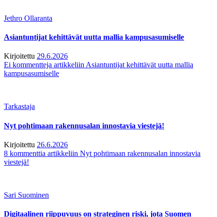
Jethro Ollaranta
Asiantuntijat kehittävät uutta mallia kampusasumiselle
Kirjoitettu
29.6.2026
Ei kommentteja
artikkeliin Asiantuntijat kehittävät uutta mallia
kampusasumiselle
Tarkastaja
Nyt pohtimaan rakennusalan innostavia viestejä!
Kirjoitettu
26.6.2026
8 kommenttia
artikkeliin Nyt pohtimaan rakennusalan innostavia
viestejä!
Sari Suominen
Digitaalinen riippuvuus on strateginen riski, jota Suomen