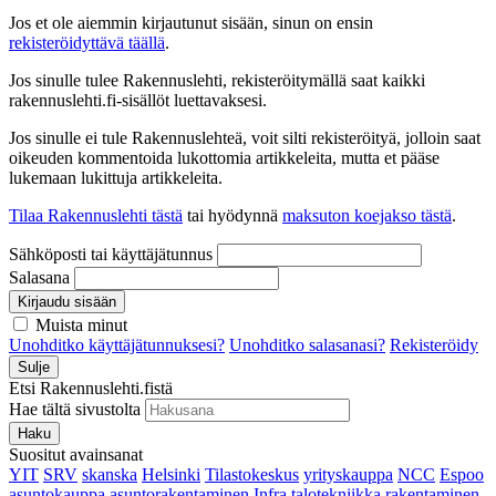
Jos et ole aiemmin kirjautunut sisään, sinun on ensin
rekisteröidyttävä täällä
.
Jos sinulle tulee Rakennuslehti, rekisteröitymällä saat kaikki
rakennuslehti.fi-sisällöt luettavaksesi.
Jos sinulle ei tule Rakennuslehteä, voit silti rekisteröityä, jolloin saat
oikeuden kommentoida lukottomia artikkeleita, mutta et pääse
lukemaan lukittuja artikkeleita.
Tilaa Rakennuslehti tästä
tai hyödynnä
maksuton koejakso tästä
.
Sähköposti tai käyttäjätunnus
Salasana
Kirjaudu sisään
Muista minut
Unohditko käyttäjätunnuksesi?
Unohditko salasanasi?
Rekisteröidy
Sulje
Etsi Rakennuslehti.fistä
Hae tältä sivustolta
Haku
Suositut avainsanat
YIT
SRV
skanska
Helsinki
Tilastokeskus
yrityskauppa
NCC
Espoo
asuntokauppa
asuntorakentaminen
Infra
talotekniikka
rakentaminen