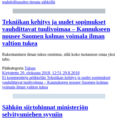
mahdollisuuden tienata sähköllä
Tekniikan kehitys ja uudet sopimukset
vauhdittavat tuulivoimaa – Kannukseen
nousee Suomen kolmas voimala ilman
valtion tukea
Rakentaminen ilman tukea onnistuu, sillä koko tuotannon ostaa yksi
taho.
Pääkategoria
Talous
Kirjoitettu 29. elokuuta 2018, 12:51
29.8.2018
Ei kommentteja
artikkeliin Tekniikan kehitys ja uudet sopimukset
vauhdittavat tuulivoimaa – Kannukseen nousee Suomen kolmas
voimala ilman valtion tukea
Sähkön siirtohinnat ministeriön
selvitysmiehen syyniin