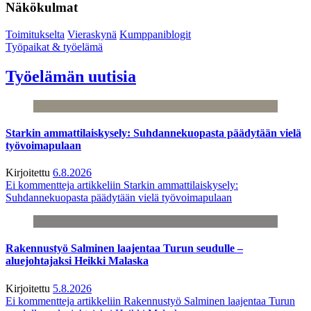
Näkökulmat
Toimitukselta
Vieraskynä
Kumppaniblogit
Työpaikat & työelämä
Työelämän uutisia
Starkin ammattilaiskysely: Suhdannekuopasta päädytään vielä
työvoimapulaan
Kirjoitettu
6.8.2026
Ei kommentteja
artikkeliin Starkin ammattilaiskysely:
Suhdannekuopasta päädytään vielä työvoimapulaan
Rakennustyö Salminen laajentaa Turun seudulle –
aluejohtajaksi Heikki Malaska
Kirjoitettu
5.8.2026
Ei kommentteja
artikkeliin Rakennustyö Salminen laajentaa Turun