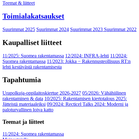
Teemat & liitteet
Toimialakatsaukset
Suurimmat 2025
Suurimmat 2024
Suurimmat 2023
Suurimmat 2022
Kaupalliset liitteet
11/2025: Suomea rakentamassa
12/2024: INFRA-lehti
11/2024:
Suomea rakentamassa
11/2023: Jokka − Rakennusteollisuus RT:n
lehti kestävästä rakentamisesta
Tapahtumia
Urapolkuja-oppilaitoskiertue 2026-2027
05/2026: Vähähiilinen
rakentaminen & data
10/2025: Rakentamisen kiertotalous 2025:
Jätteistä materiaaleiksi
09/2024: Recticel Talks 2024: Moderni ja
paloturvallinen loiva katto
Teemat ja liitteet
11/2024: Suomea rakentamassa