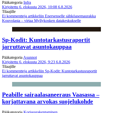
Pääkategoria
Infra
Kirjoitettu 6. elokuuta 2026, 10:08
6.8.2026
Tilaajille
Ei kommentteja
artikkeliin Enersenselle sähköasemaurakka
Kouvolasta – virtaa Myllykosken datakeskukselle
Sp-Kodit: Kuntotarkastusraportit
jarruttavat asuntokauppaa
Pääkategoria
Asunnot
Kirjoitettu 6. elokuuta 2026, 9:23
6.8.2026
Tilaajille
Ei kommentteja
artikkeliin Sp-Kodit: Kuntotarkastusraportit
jarruttavat asuntokauppaa
Peabille sairaalasaneeraus Vaasassa –
korjattavana arvokas suojelukohde
Pääkategoria
Korjausrakentaminen