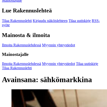
Mainostajalle
Lue Rakennuslehteä
Tilaa Rakennuslehti
Kirjaudu näköislehteen
Tilaa uutiskirje
RSS-
syöte
Mainosta & ilmoita
Ilmoita Rakennuslehdessä
Myynnin yhteystiedot
Mainostajalle
Ilmoita Rakennuslehdessä
Myynnin yhteystiedot
Tilaa uutiskirje
Tilaa Rakennuslehti
Avainsana:
sähkömarkkina