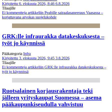
Kirjoitettu 6. elokuuta 2026, 8:46
6.8.2026
Tilaajille
Ei kommentteja
artikkeliin Peabille sairaalasaneeraus Vaasassa –
korjattavana arvokas suojelukohde
GRK:lle infraurakka datakeskuksesta –
työt jo käynnissä
Pääkategoria
Infra
Kirjoitettu 3. elokuuta 2026, 9:45
3.8.2026
Tilaajille
Ei kommentteja
artikkeliin GRK:lle infraurakka datakeskuksesta –
työt jo käynnissä
Ruotsalainen korjausrakentaja teki
jälleen yrityskaupat Suomessa – asema
pääkaupunkiseudulla vahvistuu