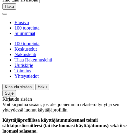
Haku
Etusivu
100 tuoreinta
Suurimmat
100 tuoreinta
Keskustelut
Näköislehti
Tilaa Rakennuslehti
Uutiskirje
Toimitus
Yhteystiedot
Kirjaudu sisään
Haku
Sulje
Kirjaudu sisään
Voit kirjautua sisään, jos olet jo aiemmin rekisteröitynyt ja sen
yhteydessä luonut käyttäjäprofiilin
Käyttäjäprofiilissa käyttäjätunnuksenasi toimii
sähköpostiosoitteesi (tai itse luomasi käyttäjätunnus) sekä itse
luomasi salasana.