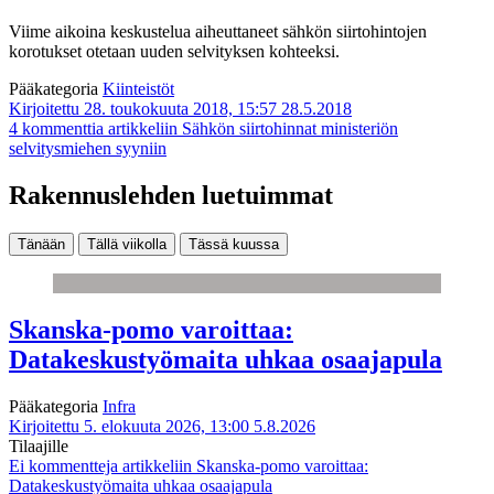
Viime aikoina keskustelua aiheuttaneet sähkön siirtohintojen
korotukset otetaan uuden selvityksen kohteeksi.
Pääkategoria
Kiinteistöt
Kirjoitettu 28. toukokuuta 2018, 15:57
28.5.2018
4 kommenttia
artikkeliin Sähkön siirtohinnat ministeriön
selvitysmiehen syyniin
Rakennuslehden luetuimmat
Tänään
Tällä viikolla
Tässä kuussa
Skanska-pomo varoittaa:
Datakeskustyömaita uhkaa osaajapula
Pääkategoria
Infra
Kirjoitettu 5. elokuuta 2026, 13:00
5.8.2026
Tilaajille
Ei kommentteja
artikkeliin Skanska-pomo varoittaa:
Datakeskustyömaita uhkaa osaajapula