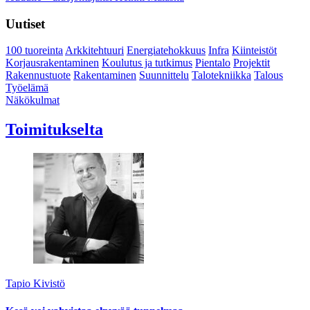
Uutiset
100 tuoreinta
Arkkitehtuuri
Energiatehokkuus
Infra
Kiinteistöt
Korjausrakentaminen
Koulutus ja tutkimus
Pientalo
Projektit
Rakennustuote
Rakentaminen
Suunnittelu
Talotekniikka
Talous
Työelämä
Näkökulmat
Toimitukselta
Tapio Kivistö