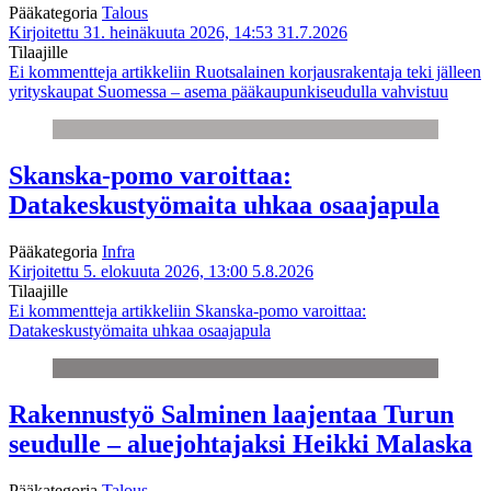
Pääkategoria
Talous
Kirjoitettu 31. heinäkuuta 2026, 14:53
31.7.2026
Tilaajille
Ei kommentteja
artikkeliin Ruotsalainen korjausrakentaja teki jälleen
yrityskaupat Suomessa – asema pääkaupunkiseudulla vahvistuu
Skanska-pomo varoittaa:
Datakeskustyömaita uhkaa osaajapula
Pääkategoria
Infra
Kirjoitettu 5. elokuuta 2026, 13:00
5.8.2026
Tilaajille
Ei kommentteja
artikkeliin Skanska-pomo varoittaa:
Datakeskustyömaita uhkaa osaajapula
Rakennustyö Salminen laajentaa Turun
seudulle – aluejohtajaksi Heikki Malaska
Pääkategoria
Talous