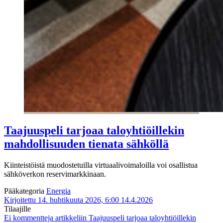
Taajuuspeli tarjoaa taloyhtiöillekin
mahdollisuuden tienata sähköllä
Kiinteistöistä muodostetuilla virtuaalivoimaloilla voi osallistua
sähköverkon reservimarkkinaan.
Pääkategoria
Energia
Kirjoitettu 14. huhtikuuta 2026, 6:00
14.4.2026
Tilaajille
Ei kommentteja
artikkeliin Taajuuspeli tarjoaa taloyhtiöillekin