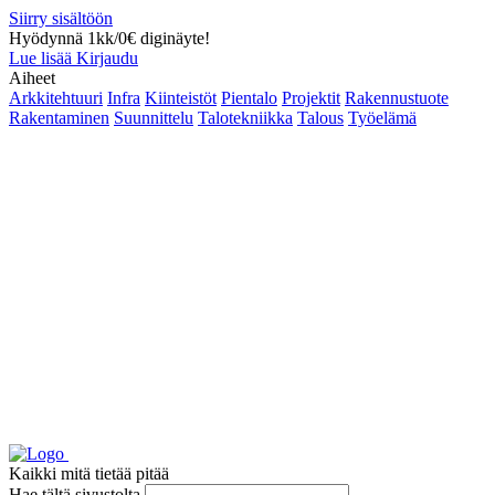
Siirry sisältöön
Hyödynnä 1kk/0€ diginäyte!
Lue lisää
Kirjaudu
Aiheet
Arkkitehtuuri
Infra
Kiinteistöt
Pientalo
Projektit
Rakennustuote
Rakentaminen
Suunnittelu
Talotekniikka
Talous
Työelämä
Kaikki mitä tietää pitää
Hae tältä sivustolta