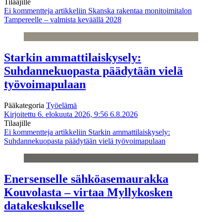
Tilaajille
Ei kommentteja
artikkeliin Skanska rakentaa monitoimitalon
Tampereelle – valmista keväällä 2028
Starkin ammattilaiskysely:
Suhdannekuopasta päädytään vielä
työvoimapulaan
Pääkategoria
Työelämä
Kirjoitettu 6. elokuuta 2026, 9:56
6.8.2026
Tilaajille
Ei kommentteja
artikkeliin Starkin ammattilaiskysely:
Suhdannekuopasta päädytään vielä työvoimapulaan
Enersenselle sähköasemaurakka
Kouvolasta – virtaa Myllykosken
datakeskukselle