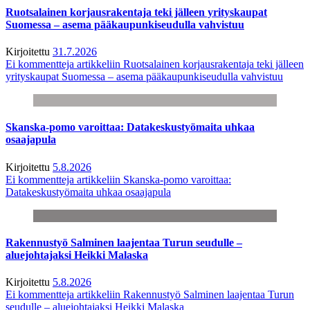
Ruotsalainen korjausrakentaja teki jälleen yrityskaupat
Suomessa – asema pääkaupunkiseudulla vahvistuu
Kirjoitettu
31.7.2026
Ei kommentteja
artikkeliin Ruotsalainen korjausrakentaja teki jälleen
yrityskaupat Suomessa – asema pääkaupunkiseudulla vahvistuu
Skanska-pomo varoittaa: Datakeskustyömaita uhkaa
osaajapula
Kirjoitettu
5.8.2026
Ei kommentteja
artikkeliin Skanska-pomo varoittaa:
Datakeskustyömaita uhkaa osaajapula
Rakennustyö Salminen laajentaa Turun seudulle –
aluejohtajaksi Heikki Malaska
Kirjoitettu
5.8.2026
Ei kommentteja
artikkeliin Rakennustyö Salminen laajentaa Turun
seudulle – aluejohtajaksi Heikki Malaska