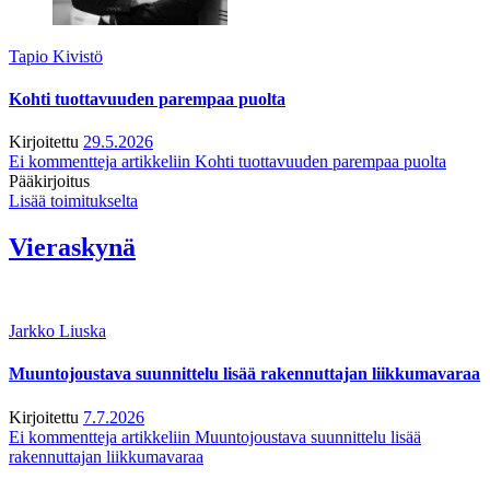
Tapio Kivistö
Kohti tuottavuuden parempaa puolta
Kirjoitettu
29.5.2026
Ei kommentteja
artikkeliin Kohti tuottavuuden parempaa puolta
Pääkirjoitus
Lisää toimitukselta
Vieraskynä
Jarkko Liuska
Muuntojoustava suunnittelu lisää rakennuttajan liikkumavaraa
Kirjoitettu
7.7.2026
Ei kommentteja
artikkeliin Muuntojoustava suunnittelu lisää
rakennuttajan liikkumavaraa