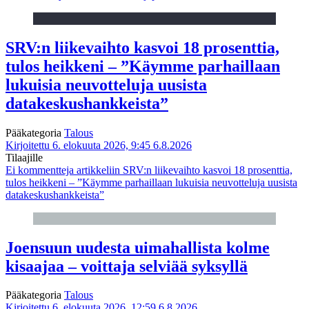
SRV:n liikevaihto kasvoi 18 prosenttia,
tulos heikkeni – ”Käymme parhaillaan
lukuisia neuvotteluja uusista
datakeskushankkeista”
Pääkategoria
Talous
Kirjoitettu 6. elokuuta 2026, 9:45
6.8.2026
Tilaajille
Ei kommentteja
artikkeliin SRV:n liikevaihto kasvoi 18 prosenttia,
tulos heikkeni – ”Käymme parhaillaan lukuisia neuvotteluja uusista
datakeskushankkeista”
Joensuun uudesta uimahallista kolme
kisaajaa – voittaja selviää syksyllä
Pääkategoria
Talous
Kirjoitettu 6. elokuuta 2026, 12:59
6.8.2026