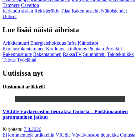
Tampere
Caverion
Kirjaudu sisään
Rekisteröidy
Tilaa Rakennuslehti
Näköislehdet
Uutiset
Lue lisää näistä aiheista
Arkkitehtuuri
Energiatehokkuus
Infra
Kiinteistöt
Korjausrakentaminen
Koulutus ja tutkimus
Pientalo
Projektit
Rakennustuote
Rakentaminen
RaksaTV
Suunnittelu
Talotekniikka
Talous
Työelämä
Uutisissa nyt
Uusimmat artikkelit
VRJ:lle Väyläviraston tieurakka Oulusta – Poikkimaantien
parantaminen jatkuu
Kirjoitettu
7.8.2026
Ei kommentteja
artikkeliin VRJ:lle Väyläviraston tieurakka Oulusta