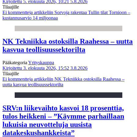
Kirjoitettu 5. elokuuta 2026, 10:21
5.8.2026
Tilaajille
Ei kommentteja
artikkeliin Sorvoja rakentaa Tullin tilat Tornioon –
kustannusarvio 14 miljoonaa
NK Tekniikka ostoksilla Raahessa – uutta
kasvua teollisuussektorilta
Pääkategoria
Yrityskauppa
Kirjoitettu 3. elokuuta 2026, 15:52
3.8.2026
Tilaajille
Ei kommentteja
artikkeliin NK Tekniikka ostoksilla Raahessa –
uutta kasvua teollisuussektorilta
SRV:n liikevaihto kasvoi 18 prosenttia,
tulos heikkeni – ”Käymme parhaillaan
lukuisia neuvotteluja uusista
datakeskushankkeista”