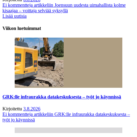
Ei kommentteja
artikkeliin Joensuun uudesta uimahallista kolme
kisaajaa – voittaja selviää syksyllä
Lisää uutisia
Viikon luetuimmat
GRK:lle infraurakka datakeskuksesta – työt jo käynnissä
Kirjoitettu
3.8.2026
Ei kommentteja
artikkeliin GRK:lle infraurakka datakeskuksesta –
työt jo käynnissä