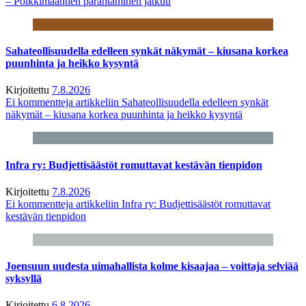
– Poikkimaantien parantaminen jatkuu
Sahateollisuudella edelleen synkät näkymät – kiusana korkea
puunhinta ja heikko kysyntä
Kirjoitettu
7.8.2026
Ei kommentteja
artikkeliin Sahateollisuudella edelleen synkät
näkymät – kiusana korkea puunhinta ja heikko kysyntä
Infra ry: Budjettisäästöt romuttavat kestävän tienpidon
Kirjoitettu
7.8.2026
Ei kommentteja
artikkeliin Infra ry: Budjettisäästöt romuttavat
kestävän tienpidon
Joensuun uudesta uimahallista kolme kisaajaa – voittaja selviää
syksyllä
Kirjoitettu
6.8.2026