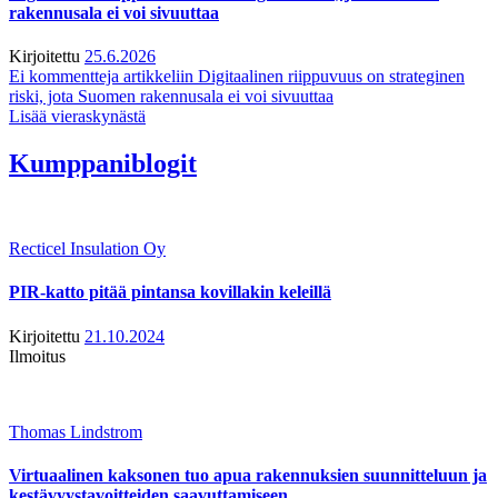
rakennusala ei voi sivuuttaa
Kirjoitettu
25.6.2026
Ei kommentteja
artikkeliin Digitaalinen riippuvuus on strateginen
riski, jota Suomen rakennusala ei voi sivuuttaa
Lisää vieraskynästä
Kumppaniblogit
Recticel Insulation Oy
PIR-katto pitää pintansa kovillakin keleillä
Kirjoitettu
21.10.2024
Ilmoitus
Thomas Lindstrom
Virtuaalinen kaksonen tuo apua rakennuksien suunnitteluun ja
kestävyystavoitteiden saavuttamiseen