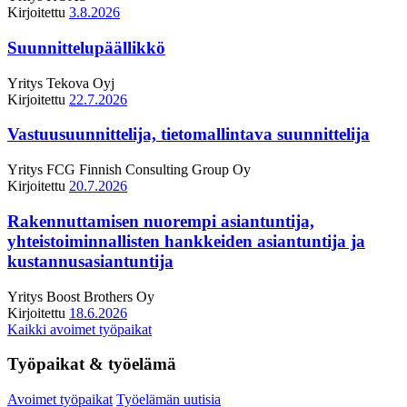
Kirjoitettu
3.8.2026
Suunnittelupäällikkö
Yritys
Tekova Oyj
Kirjoitettu
22.7.2026
Vastuusuunnittelija, tietomallintava suunnittelija
Yritys
FCG Finnish Consulting Group Oy
Kirjoitettu
20.7.2026
Rakennuttamisen nuorempi asiantuntija,
yhteistoiminnallisten hankkeiden asiantuntija ja
kustannusasiantuntija
Yritys
Boost Brothers Oy
Kirjoitettu
18.6.2026
Kaikki avoimet työpaikat
Työpaikat & työelämä
Avoimet työpaikat
Työelämän uutisia