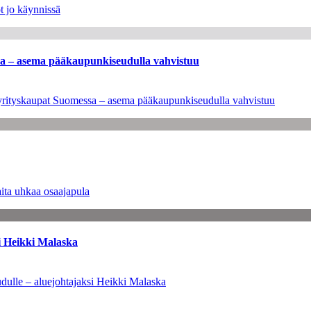
t jo käynnissä
ssa – asema pääkaupunkiseudulla vahvistuu
en yrityskaupat Suomessa – asema pääkaupunkiseudulla vahvistuu
ita uhkaa osaajapula
i Heikki Malaska
dulle – aluejohtajaksi Heikki Malaska