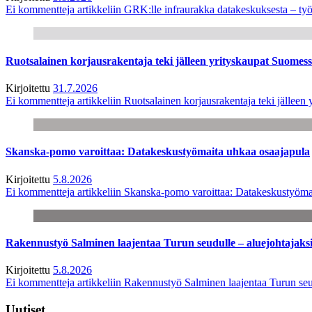
Ei kommentteja
artikkeliin GRK:lle infraurakka datakeskuksesta – työ
Ruotsalainen korjausrakentaja teki jälleen yrityskaupat Suome
Kirjoitettu
31.7.2026
Ei kommentteja
artikkeliin Ruotsalainen korjausrakentaja teki jälle
Skanska-pomo varoittaa: Datakeskustyömaita uhkaa osaajapula
Kirjoitettu
5.8.2026
Ei kommentteja
artikkeliin Skanska-pomo varoittaa: Datakeskustyöma
Rakennustyö Salminen laajentaa Turun seudulle – aluejohtajaks
Kirjoitettu
5.8.2026
Ei kommentteja
artikkeliin Rakennustyö Salminen laajentaa Turun seu
Uutiset