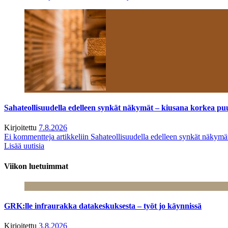
Sahateollisuudella edelleen synkät näkymät – kiusana korkea pu
Kirjoitettu
7.8.2026
Ei kommentteja
artikkeliin Sahateollisuudella edelleen synkät näkym
Lisää uutisia
Viikon luetuimmat
GRK:lle infraurakka datakeskuksesta – työt jo käynnissä
Kirjoitettu
3.8.2026