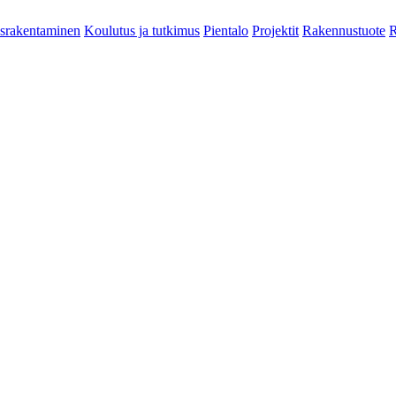
srakentaminen
Koulutus ja tutkimus
Pientalo
Projektit
Rakennustuote
R