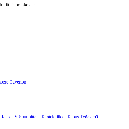
ukittuja artikkeleita.
pere
Caverion
RaksaTV
Suunnittelu
Talotekniikka
Talous
Työelämä