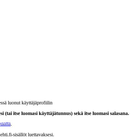
ssä luonut käyttäjäprofiilin
i (tai itse luomasi käyttäjätunnus) sekä itse luomasi salasana.
täällä
.
hti.fi-sisällöt luettavaksesi.