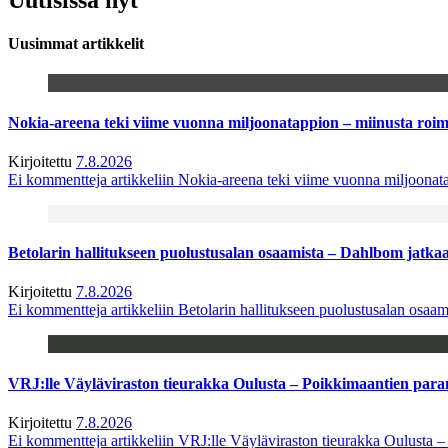
Uusimmat artikkelit
Nokia-areena teki viime vuonna miljoonatappion – miinusta ro
Kirjoitettu
7.8.2026
Ei kommentteja
artikkeliin Nokia-areena teki viime vuonna miljoona
Betolarin hallitukseen puolustusalan osaamista – Dahlbom jatk
Kirjoitettu
7.8.2026
Ei kommentteja
artikkeliin Betolarin hallitukseen puolustusalan osa
VRJ:lle Väyläviraston tieurakka Oulusta – Poikkimaantien par
Kirjoitettu
7.8.2026
Ei kommentteja
artikkeliin VRJ:lle Väyläviraston tieurakka Oulusta 