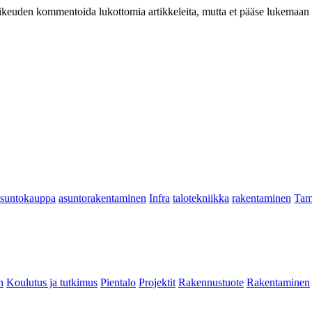
at oikeuden kommentoida lukottomia artikkeleita, mutta et pääse lukemaan l
asuntokauppa
asuntorakentaminen
Infra
talotekniikka
rakentaminen
Tam
n
Koulutus ja tutkimus
Pientalo
Projektit
Rakennustuote
Rakentaminen