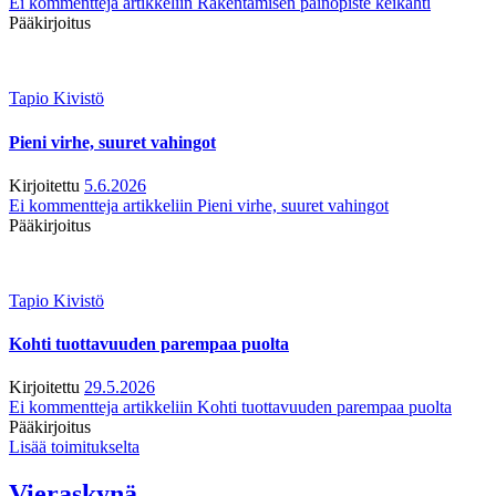
Ei kommentteja
artikkeliin Rakentamisen painopiste keikahti
Pääkirjoitus
Tapio Kivistö
Pieni virhe, suuret vahingot
Kirjoitettu
5.6.2026
Ei kommentteja
artikkeliin Pieni virhe, suuret vahingot
Pääkirjoitus
Tapio Kivistö
Kohti tuottavuuden parempaa puolta
Kirjoitettu
29.5.2026
Ei kommentteja
artikkeliin Kohti tuottavuuden parempaa puolta
Pääkirjoitus
Lisää toimitukselta
Vieraskynä