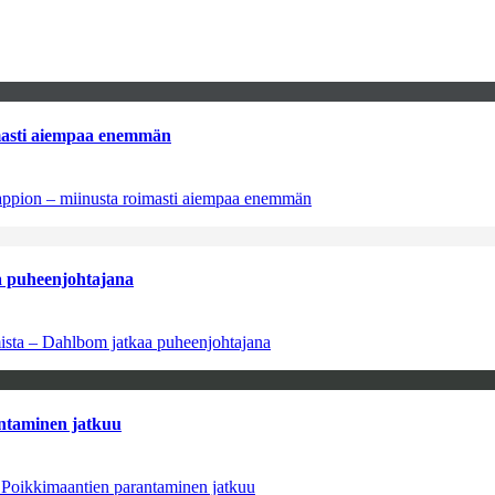
imasti aiempaa enemmän
tappion – miinusta roimasti aiempaa enemmän
aa puheenjohtajana
amista – Dahlbom jatkaa puheenjohtajana
antaminen jatkuu
– Poikkimaantien parantaminen jatkuu