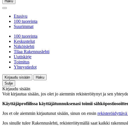
Haku
Etusivu
100 tuoreinta
Suurimmat
100 tuoreinta
Keskustelut
Näköislehti
Tilaa Rakennuslehti
Uutiskirje
Toimitus
Yhteystiedot
Kirjaudu sisään
Haku
Sulje
Kirjaudu sisään
Voit kirjautua sisään, jos olet jo aiemmin rekisteröitynyt ja sen yhteyde
Käyttäjäprofiilissa käyttäjätunnuksenasi toimii sähköpostiosoittees
Jos et ole aiemmin kirjautunut sisään, sinun on ensin
rekisteröidyttävä 
Jos sinulle tulee Rakennuslehti, rekisteröitymällä saat kaikki rakennusle