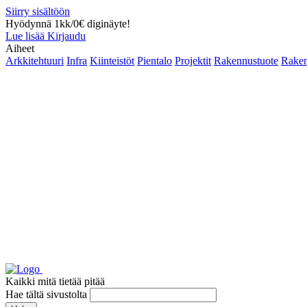
Siirry sisältöön
Hyödynnä 1kk/0€ diginäyte!
Lue lisää
Kirjaudu
Aiheet
Arkkitehtuuri
Infra
Kiinteistöt
Pientalo
Projektit
Rakennustuote
Raken
Kaikki mitä tietää pitää
Hae tältä sivustolta