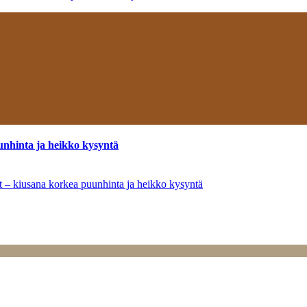
unhinta ja heikko kysyntä
ät – kiusana korkea puunhinta ja heikko kysyntä