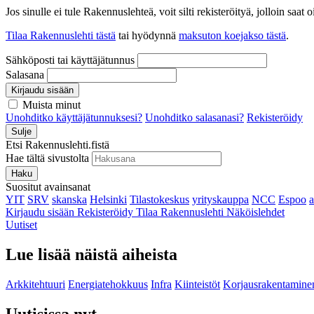
Jos sinulle ei tule Rakennuslehteä, voit silti rekisteröityä, jolloin sa
Tilaa Rakennuslehti tästä
tai hyödynnä
maksuton koejakso tästä
.
Sähköposti tai käyttäjätunnus
Salasana
Kirjaudu sisään
Muista minut
Unohditko käyttäjätunnuksesi?
Unohditko salasanasi?
Rekisteröidy
Sulje
Etsi Rakennuslehti.fistä
Hae tältä sivustolta
Haku
Suositut avainsanat
YIT
SRV
skanska
Helsinki
Tilastokeskus
yrityskauppa
NCC
Espoo
Kirjaudu sisään
Rekisteröidy
Tilaa Rakennuslehti
Näköislehdet
Uutiset
Lue lisää näistä aiheista
Arkkitehtuuri
Energiatehokkuus
Infra
Kiinteistöt
Korjausrakentamine
Uutisissa nyt