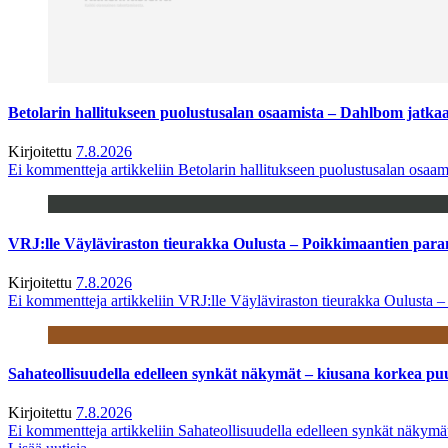
Betolarin hallitukseen puolustusalan osaamista – Dahlbom jatk
Kirjoitettu
7.8.2026
Ei kommentteja
artikkeliin Betolarin hallitukseen puolustusalan osa
VRJ:lle Väyläviraston tieurakka Oulusta – Poikkimaantien par
Kirjoitettu
7.8.2026
Ei kommentteja
artikkeliin VRJ:lle Väyläviraston tieurakka Oulusta 
Sahateollisuudella edelleen synkät näkymät – kiusana korkea pu
Kirjoitettu
7.8.2026
Ei kommentteja
artikkeliin Sahateollisuudella edelleen synkät näkym