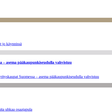
t jo käynnissä
ssa – asema pääkaupunkiseudulla vahvistuu
en yrityskaupat Suomessa – asema pääkaupunkiseudulla vahvistuu
ita uhkaa osaajapula