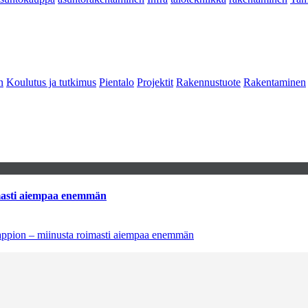
n
Koulutus ja tutkimus
Pientalo
Projektit
Rakennustuote
Rakentaminen
imasti aiempaa enemmän
tappion – miinusta roimasti aiempaa enemmän