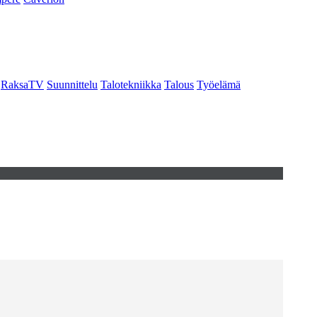
RaksaTV
Suunnittelu
Talotekniikka
Talous
Työelämä