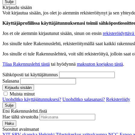
Sulje
Kirjaudu sisään
Voit kirjautua sisään, jos olet jo aiemmin rekisteröitynyt ja sen yhteyde
Käyttäjäprofiilissa käyttäjätunnuksenasi toimii sähköpostiosoittees
Jos et ole aiemmin kirjautunut sisään, sinun on ensin
rekisteröidyttävä 
Jos sinulle tulee Rakennuslehti, rekisteröitymällä saat kaikki rakennusle
Jos sinulle ei tule Rakennuslehteä, voit silti rekisteröityä, jolloin sa
Tilaa Rakennuslehti tästä
tai hyödynnä
maksuton koejakso tästä
.
Sähköposti tai käyttäjätunnus
Salasana
Kirjaudu sisään
Muista minut
Unohditko käyttäjätunnuksesi?
Unohditko salasanasi?
Rekisteröidy
Sulje
Etsi Rakennuslehti.fistä
Hae tältä sivustolta
Haku
Suositut avainsanat
YIT
SRV
skanska
Helsinki
Tilastokeskus
yrityskauppa
NCC
Espoo