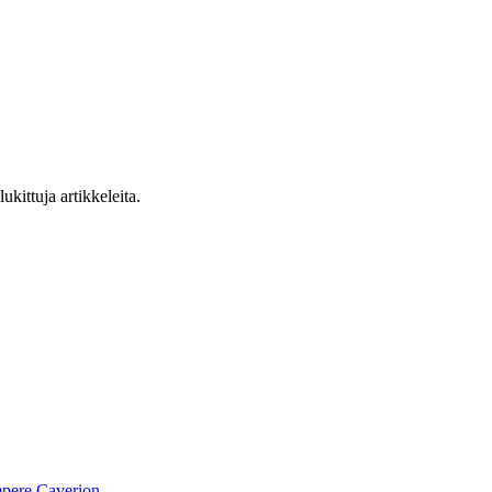
ukittuja artikkeleita.
pere
Caverion