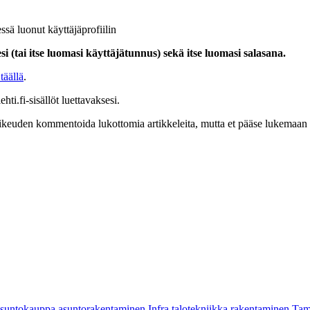
ssä luonut käyttäjäprofiilin
i (tai itse luomasi käyttäjätunnus) sekä itse luomasi salasana.
täällä
.
hti.fi-sisällöt luettavaksesi.
at oikeuden kommentoida lukottomia artikkeleita, mutta et pääse lukemaan l
asuntokauppa
asuntorakentaminen
Infra
talotekniikka
rakentaminen
Tam