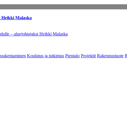
i Heikki Malaska
dulle – aluejohtajaksi Heikki Malaska
srakentaminen
Koulutus ja tutkimus
Pientalo
Projektit
Rakennustuote
R