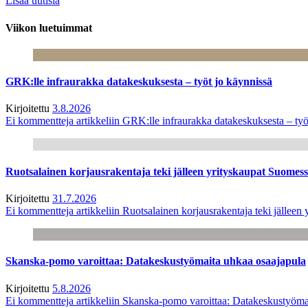
Lisää uutisia
Viikon luetuimmat
GRK:lle infraurakka datakeskuksesta – työt jo käynnissä
Kirjoitettu
3.8.2026
Ei kommentteja
artikkeliin GRK:lle infraurakka datakeskuksesta – työ
Ruotsalainen korjausrakentaja teki jälleen yrityskaupat Suome
Kirjoitettu
31.7.2026
Ei kommentteja
artikkeliin Ruotsalainen korjausrakentaja teki jälle
Skanska-pomo varoittaa: Datakeskustyömaita uhkaa osaajapula
Kirjoitettu
5.8.2026
Ei kommentteja
artikkeliin Skanska-pomo varoittaa: Datakeskustyöma