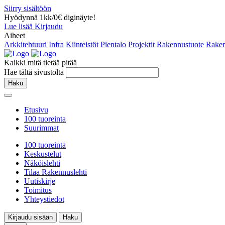
Siirry sisältöön
Hyödynnä 1kk/0€ diginäyte!
Lue lisää
Kirjaudu
Aiheet
Arkkitehtuuri
Infra
Kiinteistöt
Pientalo
Projektit
Rakennustuote
Raken
Kaikki mitä tietää pitää
Hae tältä sivustolta
Haku
Etusivu
100 tuoreinta
Suurimmat
100 tuoreinta
Keskustelut
Näköislehti
Tilaa Rakennuslehti
Uutiskirje
Toimitus
Yhteystiedot
Kirjaudu sisään
Haku