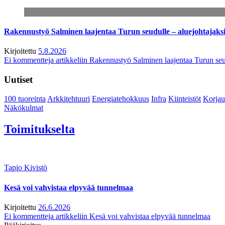
Rakennustyö Salminen laajentaa Turun seudulle – aluejohtajaks
Kirjoitettu
5.8.2026
Ei kommentteja
artikkeliin Rakennustyö Salminen laajentaa Turun seu
Uutiset
100 tuoreinta
Arkkitehtuuri
Energiatehokkuus
Infra
Kiinteistöt
Korjau
Näkökulmat
Toimitukselta
Tapio Kivistö
Kesä voi vahvistaa elpyvää tunnelmaa
Kirjoitettu
26.6.2026
Ei kommentteja
artikkeliin Kesä voi vahvistaa elpyvää tunnelmaa