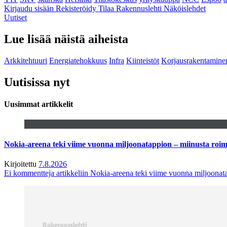
Kirjaudu sisään
Rekisteröidy
Tilaa Rakennuslehti
Näköislehdet
Uutiset
Lue lisää näistä aiheista
Arkkitehtuuri
Energiatehokkuus
Infra
Kiinteistöt
Korjausrakentamine
Uutisissa nyt
Uusimmat artikkelit
Nokia-areena teki viime vuonna miljoonatappion – miinusta ro
Kirjoitettu
7.8.2026
Ei kommentteja
artikkeliin Nokia-areena teki viime vuonna miljoona