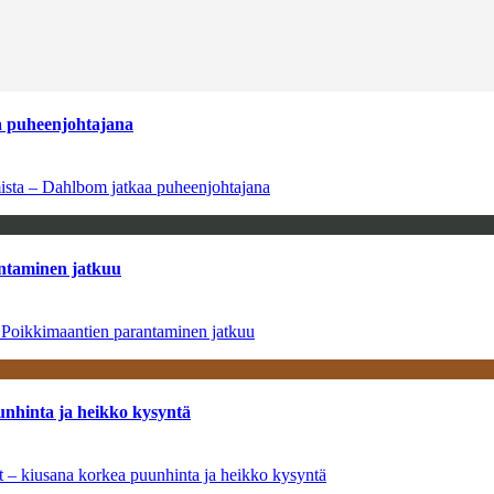
aa puheenjohtajana
amista – Dahlbom jatkaa puheenjohtajana
antaminen jatkuu
– Poikkimaantien parantaminen jatkuu
unhinta ja heikko kysyntä
ät – kiusana korkea puunhinta ja heikko kysyntä