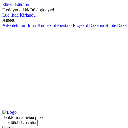
Siirry sisältöön
Hyödynnä 1kk/0€ diginäyte!
Lue lisää
Kirjaudu
Aiheet
Arkkitehtuuri
Infra
Kiinteistöt
Pientalo
Projektit
Rakennustuote
Raken
Kaikki mitä tietää pitää
Hae tältä sivustolta