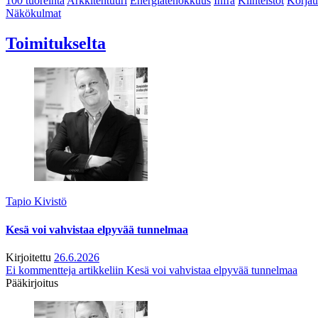
100 tuoreinta
Arkkitehtuuri
Energiatehokkuus
Infra
Kiinteistöt
Korjau
Näkökulmat
Toimitukselta
Tapio Kivistö
Kesä voi vahvistaa elpyvää tunnelmaa
Kirjoitettu
26.6.2026
Ei kommentteja
artikkeliin Kesä voi vahvistaa elpyvää tunnelmaa
Pääkirjoitus