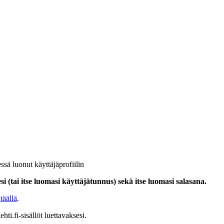
ssä luonut käyttäjäprofiilin
i (tai itse luomasi käyttäjätunnus) sekä itse luomasi salasana.
täällä
.
hti.fi-sisällöt luettavaksesi.