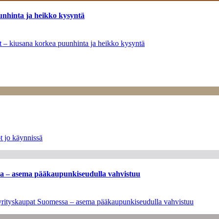
unhinta ja heikko kysyntä
ät – kiusana korkea puunhinta ja heikko kysyntä
t jo käynnissä
ssa – asema pääkaupunkiseudulla vahvistuu
en yrityskaupat Suomessa – asema pääkaupunkiseudulla vahvistuu