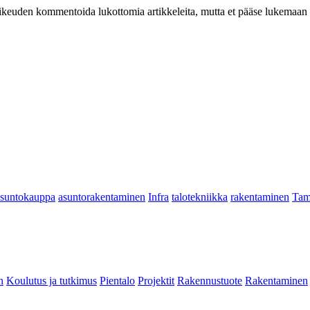
at oikeuden kommentoida lukottomia artikkeleita, mutta et pääse lukemaan l
asuntokauppa
asuntorakentaminen
Infra
talotekniikka
rakentaminen
Tam
n
Koulutus ja tutkimus
Pientalo
Projektit
Rakennustuote
Rakentaminen