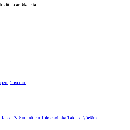
ukittuja artikkeleita.
pere
Caverion
RaksaTV
Suunnittelu
Talotekniikka
Talous
Työelämä