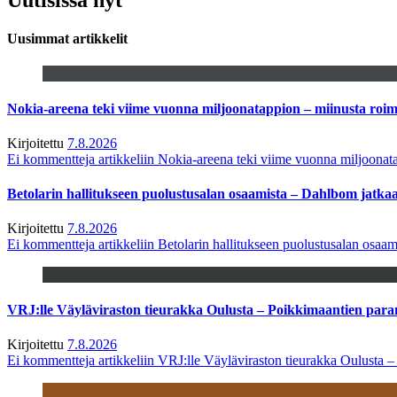
Uusimmat artikkelit
Nokia-areena teki viime vuonna miljoonatappion – miinusta ro
Kirjoitettu
7.8.2026
Ei kommentteja
artikkeliin Nokia-areena teki viime vuonna miljoona
Betolarin hallitukseen puolustusalan osaamista – Dahlbom jatk
Kirjoitettu
7.8.2026
Ei kommentteja
artikkeliin Betolarin hallitukseen puolustusalan osa
VRJ:lle Väyläviraston tieurakka Oulusta – Poikkimaantien par
Kirjoitettu
7.8.2026
Ei kommentteja
artikkeliin VRJ:lle Väyläviraston tieurakka Oulusta 