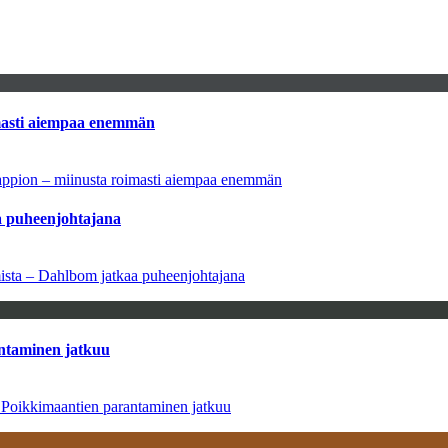
imasti aiempaa enemmän
tappion – miinusta roimasti aiempaa enemmän
aa puheenjohtajana
amista – Dahlbom jatkaa puheenjohtajana
antaminen jatkuu
– Poikkimaantien parantaminen jatkuu