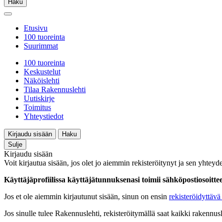
Haku
Etusivu
100 tuoreinta
Suurimmat
100 tuoreinta
Keskustelut
Näköislehti
Tilaa Rakennuslehti
Uutiskirje
Toimitus
Yhteystiedot
Kirjaudu sisään
Haku
Sulje
Kirjaudu sisään
Voit kirjautua sisään, jos olet jo aiemmin rekisteröitynyt ja sen yhteyde
Käyttäjäprofiilissa käyttäjätunnuksenasi toimii sähköpostiosoittees
Jos et ole aiemmin kirjautunut sisään, sinun on ensin
rekisteröidyttävä 
Jos sinulle tulee Rakennuslehti, rekisteröitymällä saat kaikki rakennusle