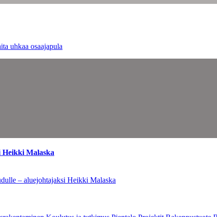
ita uhkaa osaajapula
i Heikki Malaska
dulle – aluejohtajaksi Heikki Malaska