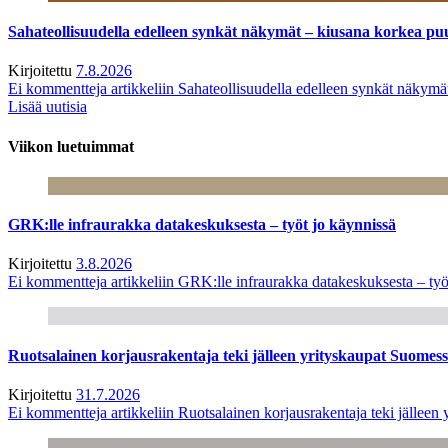
Sahateollisuudella edelleen synkät näkymät – kiusana korkea pu
Kirjoitettu
7.8.2026
Ei kommentteja
artikkeliin Sahateollisuudella edelleen synkät näkym
Lisää uutisia
Viikon luetuimmat
GRK:lle infraurakka datakeskuksesta – työt jo käynnissä
Kirjoitettu
3.8.2026
Ei kommentteja
artikkeliin GRK:lle infraurakka datakeskuksesta – työ
Ruotsalainen korjausrakentaja teki jälleen yrityskaupat Suome
Kirjoitettu
31.7.2026
Ei kommentteja
artikkeliin Ruotsalainen korjausrakentaja teki jälle