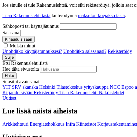
Jos sinulle ei tule Rakennuslehteä, voit silti rekisteröityä, jolloin sa
Tilaa Rakennuslehti tästä
tai hyödynnä
maksuton koejakso tästä
.
Sähköposti tai käyttäjätunnus
Salasana
Kirjaudu sisään
Muista minut
Unohditko käyttäjätunnuksesi?
Unohditko salasanasi?
Rekisteröidy
Sulje
Etsi Rakennuslehti.fistä
Hae tältä sivustolta
Haku
Suositut avainsanat
YIT
SRV
skanska
Helsinki
Tilastokeskus
yrityskauppa
NCC
Espoo
Kirjaudu sisään
Rekisteröidy
Tilaa Rakennuslehti
Näköislehdet
Uutiset
Lue lisää näistä aiheista
Arkkitehtuuri
Energiatehokkuus
Infra
Kiinteistöt
Korjausrakentamine
Uutisissa nyt