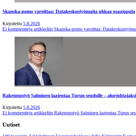
Skanska-pomo varoittaa: Datakeskustyömaita uhkaa osaajapula
Kirjoitettu
5.8.2026
Ei kommentteja
artikkeliin Skanska-pomo varoittaa: Datakeskustyöma
Rakennustyö Salminen laajentaa Turun seudulle – aluejohtajaks
Kirjoitettu
5.8.2026
Ei kommentteja
artikkeliin Rakennustyö Salminen laajentaa Turun seu
Uutiset