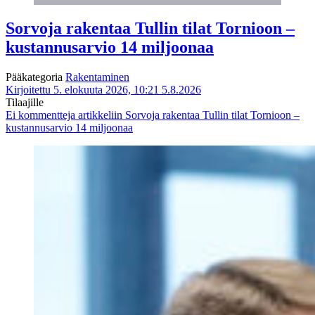
Sorvoja rakentaa Tullin tilat Tornioon –
kustannusarvio 14 miljoonaa
Pääkategoria
Rakentaminen
Kirjoitettu 5. elokuuta 2026, 10:21
5.8.2026
Tilaajille
Ei kommentteja
artikkeliin Sorvoja rakentaa Tullin tilat Tornioon –
kustannusarvio 14 miljoonaa