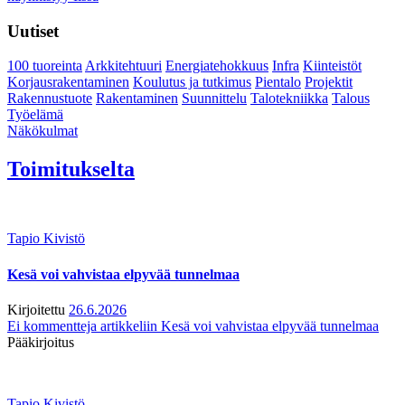
Uutiset
100 tuoreinta
Arkkitehtuuri
Energiatehokkuus
Infra
Kiinteistöt
Korjausrakentaminen
Koulutus ja tutkimus
Pientalo
Projektit
Rakennustuote
Rakentaminen
Suunnittelu
Talotekniikka
Talous
Työelämä
Näkökulmat
Toimitukselta
Tapio Kivistö
Kesä voi vahvistaa elpyvää tunnelmaa
Kirjoitettu
26.6.2026
Ei kommentteja
artikkeliin Kesä voi vahvistaa elpyvää tunnelmaa
Pääkirjoitus
Tapio Kivistö