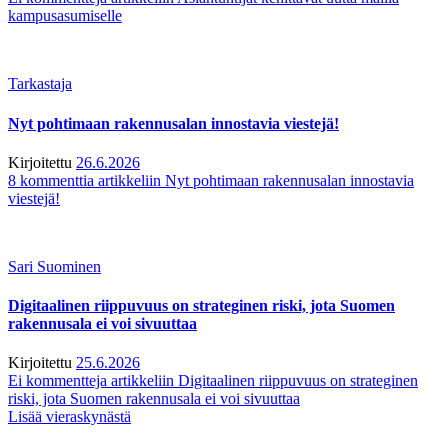
kampusasumiselle
Tarkastaja
Nyt pohtimaan rakennusalan innostavia viestejä!
Kirjoitettu
26.6.2026
8 kommenttia
artikkeliin Nyt pohtimaan rakennusalan innostavia
viestejä!
Sari Suominen
Digitaalinen riippuvuus on strateginen riski, jota Suomen
rakennusala ei voi sivuuttaa
Kirjoitettu
25.6.2026
Ei kommentteja
artikkeliin Digitaalinen riippuvuus on strateginen
riski, jota Suomen rakennusala ei voi sivuuttaa
Lisää vieraskynästä