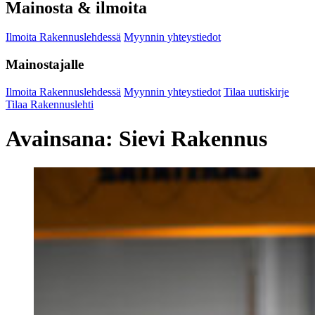
Mainosta & ilmoita
Ilmoita Rakennuslehdessä
Myynnin yhteystiedot
Mainostajalle
Ilmoita Rakennuslehdessä
Myynnin yhteystiedot
Tilaa uutiskirje
Tilaa Rakennuslehti
Avainsana:
Sievi Rakennus