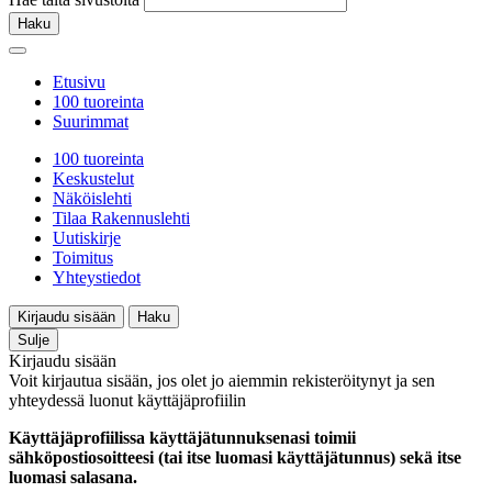
Haku
Etusivu
100 tuoreinta
Suurimmat
100 tuoreinta
Keskustelut
Näköislehti
Tilaa Rakennuslehti
Uutiskirje
Toimitus
Yhteystiedot
Kirjaudu sisään
Haku
Sulje
Kirjaudu sisään
Voit kirjautua sisään, jos olet jo aiemmin rekisteröitynyt ja sen
yhteydessä luonut käyttäjäprofiilin
Käyttäjäprofiilissa käyttäjätunnuksenasi toimii
sähköpostiosoitteesi (tai itse luomasi käyttäjätunnus) sekä itse
luomasi salasana.