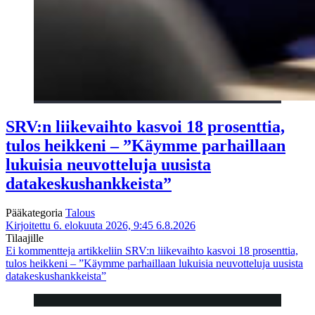
SRV:n liikevaihto kasvoi 18 prosenttia,
tulos heikkeni – ”Käymme parhaillaan
lukuisia neuvotteluja uusista
datakeskushankkeista”
Pääkategoria
Talous
Kirjoitettu 6. elokuuta 2026, 9:45
6.8.2026
Tilaajille
Ei kommentteja
artikkeliin SRV:n liikevaihto kasvoi 18 prosenttia,
tulos heikkeni – ”Käymme parhaillaan lukuisia neuvotteluja uusista
datakeskushankkeista”