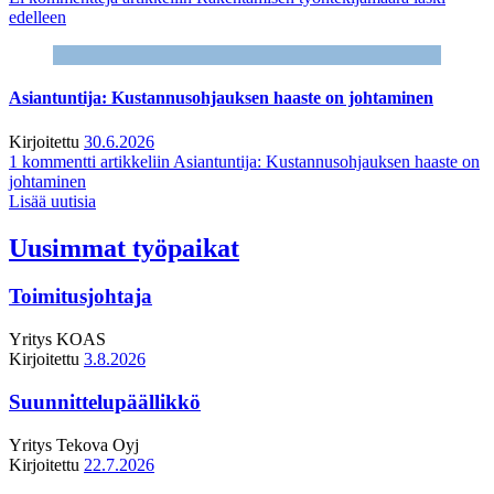
edelleen
Asiantuntija: Kustannusohjauksen haaste on johtaminen
Kirjoitettu
30.6.2026
1 kommentti
artikkeliin Asiantuntija: Kustannusohjauksen haaste on
johtaminen
Lisää uutisia
Uusimmat työpaikat
Toimitusjohtaja
Yritys
KOAS
Kirjoitettu
3.8.2026
Suunnittelupäällikkö
Yritys
Tekova Oyj
Kirjoitettu
22.7.2026