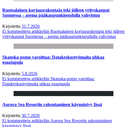
Ruotsalainen korjausrakentaja teki jälleen yrityskaupat
Suomessa – asema pääkaupunkiseudulla vahvistuu
Kirjoitettu
31.7.2026
Ei kommentteja
artikkeliin Ruotsalainen korjausrakentaja teki jälleen
yrityskaupat Suomessa – asema pääkaupunkiseudulla vahvistuu
Skanska-pomo varoittaa: Datakeskustyömaita uhkaa
osaajapula
Kirjoitettu
5.8.2026
Ei kommentteja
artikkeliin Skanska-pomo varoittaa:
Datakeskustyömaita uhkaa osaajapula
Aurora Sea Resortin rakentaminen käynnistyy Iissä
Kirjoitettu
30.7.2026
Ei kommentteja
artikkeliin Aurora Sea Resortin rakentaminen
käynnistyy Iissä