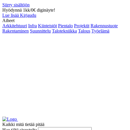
Siirry sisältöön
Hyödynnä 1kk/0€ diginäyte!
Lue lisää
Kirjaudu
Aiheet
Arkkitehtuuri
Infra
Kiinteistöt
Pientalo
Projektit
Rakennustuote
Rakentaminen
Suunnittelu
Talotekniikka
Talous
Työelämä
Kaikki mitä tietää pitää
Hae tältä sivustolta