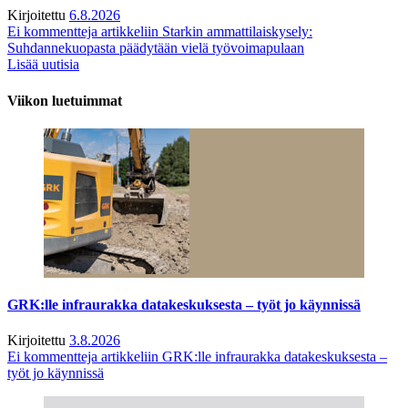
Kirjoitettu
6.8.2026
Ei kommentteja
artikkeliin Starkin ammattilaiskysely:
Suhdannekuopasta päädytään vielä työvoimapulaan
Lisää uutisia
Viikon luetuimmat
GRK:lle infraurakka datakeskuksesta – työt jo käynnissä
Kirjoitettu
3.8.2026
Ei kommentteja
artikkeliin GRK:lle infraurakka datakeskuksesta –
työt jo käynnissä