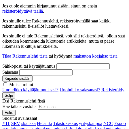
Jos et ole aiemmin kirjautunut sisään, sinun on ensin
rekisteröidyttävä täällä
.
Jos sinulle tulee Rakennuslehti, rekisteröitymällä saat kaikki
rakennuslehti.fi-sisällöt luettavaksesi.
Jos sinulle ei tule Rakennuslehteä, voit silti rekisteröityä, jolloin saat
oikeuden kommentoida lukottomia artikkeleita, mutta et pääse
lukemaan lukittuja artikkeleita.
Tilaa Rakennuslehti tästä
tai hyödynnä
maksuton koejakso tästä
.
Sähköposti tai käyttäjätunnus
Salasana
Kirjaudu sisään
Muista minut
Unohditko käyttäjätunnuksesi?
Unohditko salasanasi?
Rekisteröidy
Sulje
Etsi Rakennuslehti.fistä
Hae tältä sivustolta
Haku
Suositut avainsanat
YIT
SRV
skanska
Helsinki
Tilastokeskus
yrityskauppa
NCC
Espoo
asuntokauppa
asuntorakentaminen
Infra
talotekniikka
rakentaminen