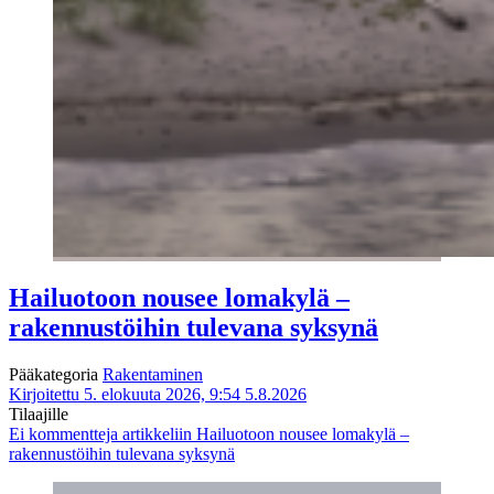
Hailuotoon nousee lomakylä –
rakennustöihin tulevana syksynä
Pääkategoria
Rakentaminen
Kirjoitettu 5. elokuuta 2026, 9:54
5.8.2026
Tilaajille
Ei kommentteja
artikkeliin Hailuotoon nousee lomakylä –
rakennustöihin tulevana syksynä