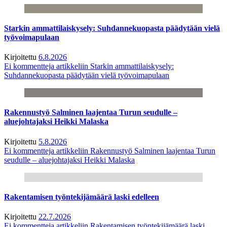
Starkin ammattilaiskysely: Suhdannekuopasta päädytään vielä
työvoimapulaan
Kirjoitettu
6.8.2026
Ei kommentteja
artikkeliin Starkin ammattilaiskysely:
Suhdannekuopasta päädytään vielä työvoimapulaan
Rakennustyö Salminen laajentaa Turun seudulle –
aluejohtajaksi Heikki Malaska
Kirjoitettu
5.8.2026
Ei kommentteja
artikkeliin Rakennustyö Salminen laajentaa Turun
seudulle – aluejohtajaksi Heikki Malaska
Rakentamisen työntekijämäärä laski edelleen
Kirjoitettu
22.7.2026
Ei kommentteja
artikkeliin Rakentamisen työntekijämäärä laski