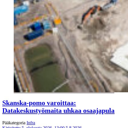
Skanska-pomo varoittaa:
Datakeskustyömaita uhkaa osaajapula
Pääkategoria
Infra
Kirjoitettu 5. elokuuta 2026, 13:00
5.8.2026