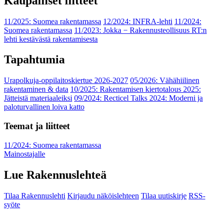
Kaupalliset liitteet
11/2025: Suomea rakentamassa
12/2024: INFRA-lehti
11/2024:
Suomea rakentamassa
11/2023: Jokka − Rakennusteollisuus RT:n
lehti kestävästä rakentamisesta
Tapahtumia
Urapolkuja-oppilaitoskiertue 2026-2027
05/2026: Vähähiilinen
rakentaminen & data
10/2025: Rakentamisen kiertotalous 2025:
Jätteistä materiaaleiksi
09/2024: Recticel Talks 2024: Moderni ja
paloturvallinen loiva katto
Teemat ja liitteet
11/2024: Suomea rakentamassa
Mainostajalle
Lue Rakennuslehteä
Tilaa Rakennuslehti
Kirjaudu näköislehteen
Tilaa uutiskirje
RSS-
syöte