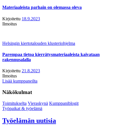
Materiaaleista parhain on olemassa oleva
Kirjoitettu
18.9.2023
Ilmoitus
Helsingin kiertotalouden klusteriohjelma
Parempaa tietoa kierrätysmateriaaleista kaivataan
rakennusalalla
Kirjoitettu
21.8.2023
Ilmoitus
Lisää kumppaneilta
Näkökulmat
Toimitukselta
Vieraskynä
Kumppaniblogit
Työpaikat & työelämä
Työelämän uutisia