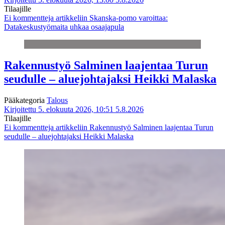
Tilaajille
Ei kommentteja
artikkeliin Skanska-pomo varoittaa:
Datakeskustyömaita uhkaa osaajapula
Rakennustyö Salminen laajentaa Turun
seudulle – aluejohtajaksi Heikki Malaska
Pääkategoria
Talous
Kirjoitettu 5. elokuuta 2026, 10:51
5.8.2026
Tilaajille
Ei kommentteja
artikkeliin Rakennustyö Salminen laajentaa Turun
seudulle – aluejohtajaksi Heikki Malaska