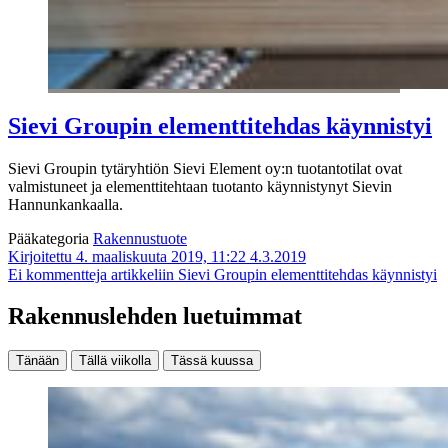
Sievi Groupin elementtitehdas käynnistyi
Sievi Groupin tytäryhtiön Sievi Element oy:n tuotantotilat ovat
valmistuneet ja elementtitehtaan tuotanto käynnistynyt Sievin
Hannunkankaalla.
Pääkategoria
Rakennustuote
Kirjoitettu 4. maaliskuuta 2019, 11:22
4.3.2019
Ei kommentteja
artikkeliin Sievi Groupin elementtitehdas käynnistyi
Rakennuslehden luetuimmat
Tänään
Tällä viikolla
Tässä kuussa