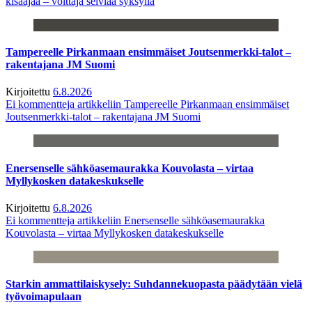
kisaajaa – voittaja selviää syksyllä
Tampereelle Pirkanmaan ensimmäiset Joutsenmerkki-talot –
rakentajana JM Suomi
Kirjoitettu
6.8.2026
Ei kommentteja
artikkeliin Tampereelle Pirkanmaan ensimmäiset
Joutsenmerkki-talot – rakentajana JM Suomi
Enersenselle sähköasemaurakka Kouvolasta – virtaa
Myllykosken datakeskukselle
Kirjoitettu
6.8.2026
Ei kommentteja
artikkeliin Enersenselle sähköasemaurakka
Kouvolasta – virtaa Myllykosken datakeskukselle
Starkin ammattilaiskysely: Suhdannekuopasta päädytään vielä
työvoimapulaan