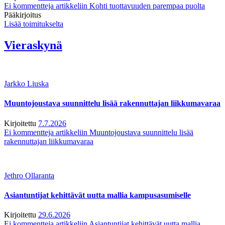
Ei kommentteja
artikkeliin Kohti tuottavuuden parempaa puolta
Pääkirjoitus
Lisää toimitukselta
Vieraskynä
Jarkko Liuska
Muuntojoustava suunnittelu lisää rakennuttajan liikkumavaraa
Kirjoitettu
7.7.2026
Ei kommentteja
artikkeliin Muuntojoustava suunnittelu lisää
rakennuttajan liikkumavaraa
Jethro Ollaranta
Asiantuntijat kehittävät uutta mallia kampusasumiselle
Kirjoitettu
29.6.2026
Ei kommentteja
artikkeliin Asiantuntijat kehittävät uutta mallia