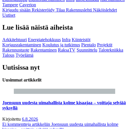
Tampere
Caverion
Kirjaudu sisään
Rekisteröidy
Tilaa Rakennuslehti
Näköislehdet
Uutiset
Lue lisää näistä aiheista
Arkkitehtuuri
Energiatehokkuus
Infra
Kiinteistöt
Korjausrakentaminen
Koulutus ja tutkimus
Pientalo
Projektit
Rakennustuote
Rakentaminen
RaksaTV
Suunnittelu
Talotekniikka
Talous
Työelämä
Uutisissa nyt
Uusimmat artikkelit
Joensuun uudesta uimahallista kolme kisaajaa – voittaja selviää
syksyllä
Kirjoitettu
6.8.2026
Ei kommentteja
artikkeliin Joensuun uudesta uimahallista kolme