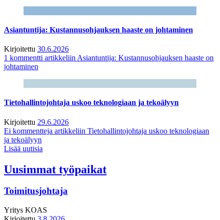
Asiantuntija: Kustannusohjauksen haaste on johtaminen
Kirjoitettu
30.6.2026
1 kommentti
artikkeliin Asiantuntija: Kustannusohjauksen haaste on
johtaminen
Tietohallintojohtaja uskoo teknologiaan ja tekoälyyn
Kirjoitettu
29.6.2026
Ei kommentteja
artikkeliin Tietohallintojohtaja uskoo teknologiaan
ja tekoälyyn
Lisää uutisia
Uusimmat työpaikat
Toimitusjohtaja
Yritys
KOAS
Kirjoitettu
3.8.2026