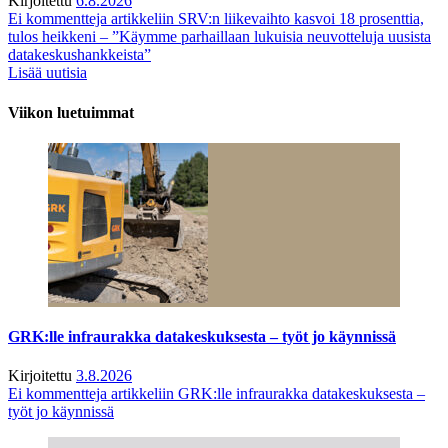
Kirjoitettu
6.8.2026
Ei kommentteja
artikkeliin SRV:n liikevaihto kasvoi 18 prosenttia,
tulos heikkeni – ”Käymme parhaillaan lukuisia neuvotteluja uusista
datakeskushankkeista”
Lisää uutisia
Viikon luetuimmat
GRK:lle infraurakka datakeskuksesta – työt jo käynnissä
Kirjoitettu
3.8.2026
Ei kommentteja
artikkeliin GRK:lle infraurakka datakeskuksesta –
työt jo käynnissä