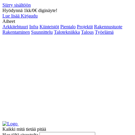
Siirry sisältöön
Hyödynnä 1kk/0€ diginäyte!
Lue lisää
Kirjaudu
Aiheet
Arkkitehtuuri
Infra
Kiinteistöt
Pientalo
Projektit
Rakennustuote
Rakentaminen
Suunnittelu
Talotekniikka
Talous
Työelämä
Kaikki mitä tietää pitää
Hae tältä sivustolta