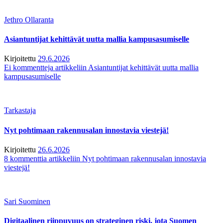
Jethro Ollaranta
Asiantuntijat kehittävät uutta mallia kampusasumiselle
Kirjoitettu
29.6.2026
Ei kommentteja
artikkeliin Asiantuntijat kehittävät uutta mallia
kampusasumiselle
Tarkastaja
Nyt pohtimaan rakennusalan innostavia viestejä!
Kirjoitettu
26.6.2026
8 kommenttia
artikkeliin Nyt pohtimaan rakennusalan innostavia
viestejä!
Sari Suominen
Digitaalinen riippuvuus on strateginen riski, jota Suomen