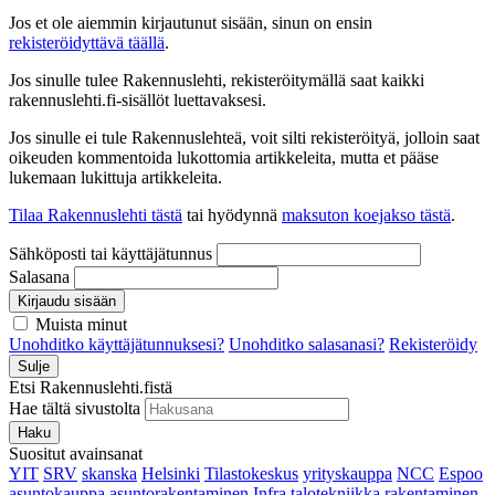
Jos et ole aiemmin kirjautunut sisään, sinun on ensin
rekisteröidyttävä täällä
.
Jos sinulle tulee Rakennuslehti, rekisteröitymällä saat kaikki
rakennuslehti.fi-sisällöt luettavaksesi.
Jos sinulle ei tule Rakennuslehteä, voit silti rekisteröityä, jolloin saat
oikeuden kommentoida lukottomia artikkeleita, mutta et pääse
lukemaan lukittuja artikkeleita.
Tilaa Rakennuslehti tästä
tai hyödynnä
maksuton koejakso tästä
.
Sähköposti tai käyttäjätunnus
Salasana
Kirjaudu sisään
Muista minut
Unohditko käyttäjätunnuksesi?
Unohditko salasanasi?
Rekisteröidy
Sulje
Etsi Rakennuslehti.fistä
Hae tältä sivustolta
Haku
Suositut avainsanat
YIT
SRV
skanska
Helsinki
Tilastokeskus
yrityskauppa
NCC
Espoo
asuntokauppa
asuntorakentaminen
Infra
talotekniikka
rakentaminen