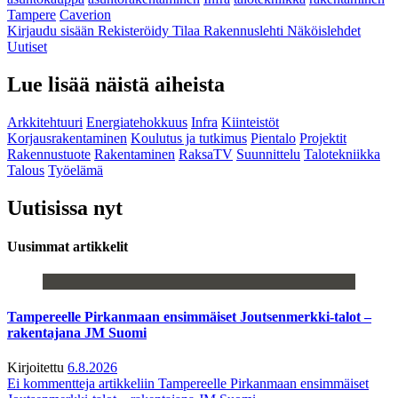
Tampere
Caverion
Kirjaudu sisään
Rekisteröidy
Tilaa Rakennuslehti
Näköislehdet
Uutiset
Lue lisää näistä aiheista
Arkkitehtuuri
Energiatehokkuus
Infra
Kiinteistöt
Korjausrakentaminen
Koulutus ja tutkimus
Pientalo
Projektit
Rakennustuote
Rakentaminen
RaksaTV
Suunnittelu
Talotekniikka
Talous
Työelämä
Uutisissa nyt
Uusimmat artikkelit
Tampereelle Pirkanmaan ensimmäiset Joutsenmerkki-talot –
rakentajana JM Suomi
Kirjoitettu
6.8.2026
Ei kommentteja
artikkeliin Tampereelle Pirkanmaan ensimmäiset