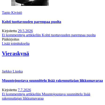
Tapio Kivistö
Kohti tuottavuuden parempaa puolta
Kirjoitettu
29.5.2026
Ei kommentteja
artikkeliin Kohti tuottavuuden parempaa puolta
Pääkirjoitus
Lisää toimitukselta
Vieraskynä
Jarkko Liuska
Muuntojoustava suunnittelu lisää rakennuttajan liikkumavaraa
Kirjoitettu
7.7.2026
Ei kommentteja
artikkeliin Muuntojoustava suunnittelu lisää
rakennuttajan liikkumavaraa