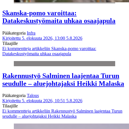
Skanska-pomo varoittaa:
Datakeskustyömaita uhkaa osaajapula
Pääkategoria
Infra
Kirjoitettu 5. elokuuta 2026, 13:00
5.8.2026
Tilaajille
Ei kommentteja
artikkeliin Skanska-pomo varoittaa:
Datakeskustyömaita uhkaa osaajapula
Rakennustyö Salminen laajentaa Turun
seudulle – aluejohtajaksi Heikki Malaska
Pääkategoria
Talous
Kirjoitettu 5. elokuuta 2026, 10:51
5.8.2026
Tilaajille
Ei kommentteja
artikkeliin Rakennustyö Salminen laajentaa Turun
seudulle – aluejohtajaksi Heikki Malaska