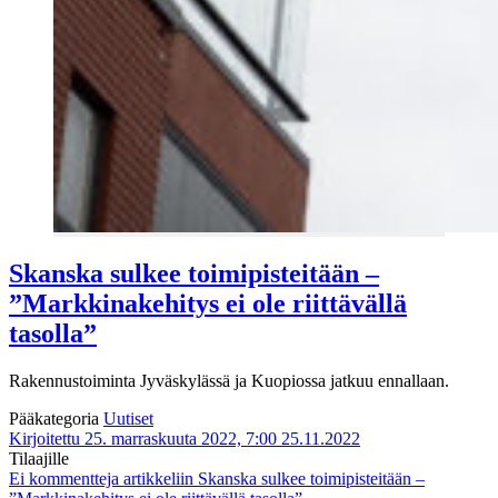
Skanska sulkee toimipisteitään –
”Markkinakehitys ei ole riittävällä
tasolla”
Rakennustoiminta Jyväskylässä ja Kuopiossa jatkuu ennallaan.
Pääkategoria
Uutiset
Kirjoitettu 25. marraskuuta 2022, 7:00
25.11.2022
Tilaajille
Ei kommentteja
artikkeliin Skanska sulkee toimipisteitään –