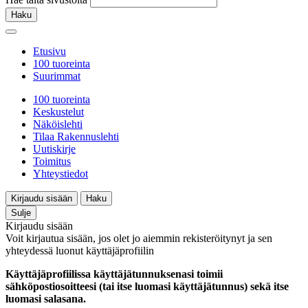
Haku
Etusivu
100 tuoreinta
Suurimmat
100 tuoreinta
Keskustelut
Näköislehti
Tilaa Rakennuslehti
Uutiskirje
Toimitus
Yhteystiedot
Kirjaudu sisään
Haku
Sulje
Kirjaudu sisään
Voit kirjautua sisään, jos olet jo aiemmin rekisteröitynyt ja sen
yhteydessä luonut käyttäjäprofiilin
Käyttäjäprofiilissa käyttäjätunnuksenasi toimii
sähköpostiosoitteesi (tai itse luomasi käyttäjätunnus) sekä itse
luomasi salasana.