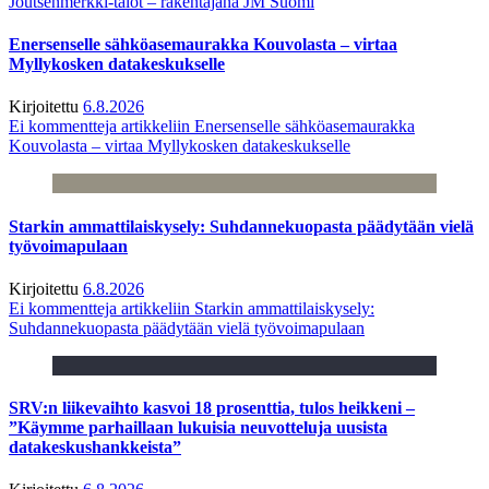
Joutsenmerkki-talot – rakentajana JM Suomi
Enersenselle sähköasemaurakka Kouvolasta – virtaa
Myllykosken datakeskukselle
Kirjoitettu
6.8.2026
Ei kommentteja
artikkeliin Enersenselle sähköasemaurakka
Kouvolasta – virtaa Myllykosken datakeskukselle
Starkin ammattilaiskysely: Suhdannekuopasta päädytään vielä
työvoimapulaan
Kirjoitettu
6.8.2026
Ei kommentteja
artikkeliin Starkin ammattilaiskysely:
Suhdannekuopasta päädytään vielä työvoimapulaan
SRV:n liikevaihto kasvoi 18 prosenttia, tulos heikkeni –
”Käymme parhaillaan lukuisia neuvotteluja uusista
datakeskushankkeista”