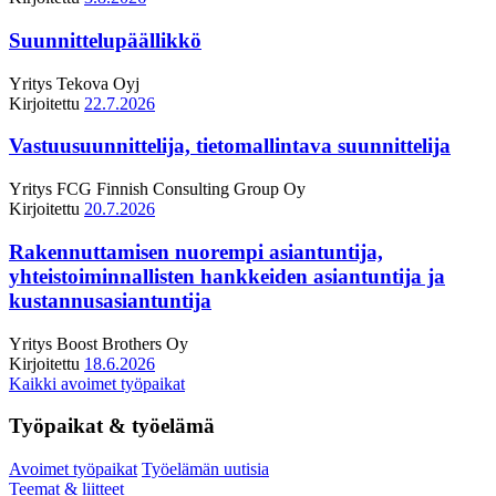
Suunnittelupäällikkö
Yritys
Tekova Oyj
Kirjoitettu
22.7.2026
Vastuusuunnittelija, tietomallintava suunnittelija
Yritys
FCG Finnish Consulting Group Oy
Kirjoitettu
20.7.2026
Rakennuttamisen nuorempi asiantuntija,
yhteistoiminnallisten hankkeiden asiantuntija ja
kustannusasiantuntija
Yritys
Boost Brothers Oy
Kirjoitettu
18.6.2026
Kaikki avoimet työpaikat
Työpaikat & työelämä
Avoimet työpaikat
Työelämän uutisia
Teemat & liitteet