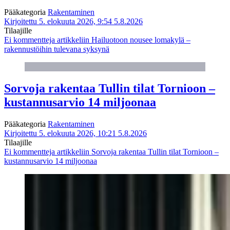
Pääkategoria
Rakentaminen
Kirjoitettu 5. elokuuta 2026, 9:54
5.8.2026
Tilaajille
Ei kommentteja
artikkeliin Hailuotoon nousee lomakylä –
rakennustöihin tulevana syksynä
Sorvoja rakentaa Tullin tilat Tornioon –
kustannusarvio 14 miljoonaa
Pääkategoria
Rakentaminen
Kirjoitettu 5. elokuuta 2026, 10:21
5.8.2026
Tilaajille
Ei kommentteja
artikkeliin Sorvoja rakentaa Tullin tilat Tornioon –
kustannusarvio 14 miljoonaa