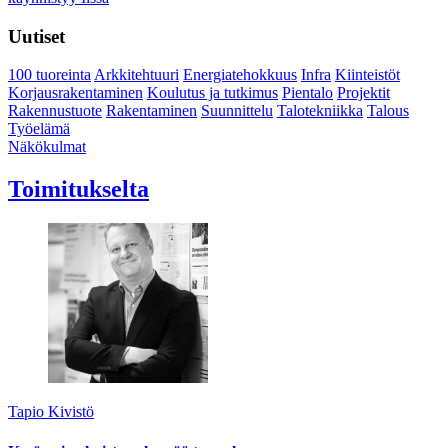
Uutiset
100 tuoreinta
Arkkitehtuuri
Energiatehokkuus
Infra
Kiinteistöt
Korjausrakentaminen
Koulutus ja tutkimus
Pientalo
Projektit
Rakennustuote
Rakentaminen
Suunnittelu
Talotekniikka
Talous
Työelämä
Näkökulmat
Toimitukselta
Tapio Kivistö