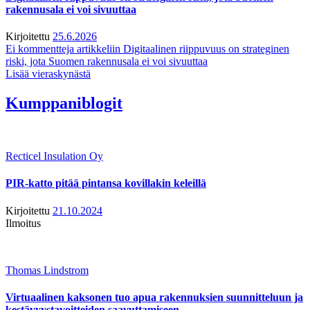
rakennusala ei voi sivuuttaa
Kirjoitettu
25.6.2026
Ei kommentteja
artikkeliin Digitaalinen riippuvuus on strateginen
riski, jota Suomen rakennusala ei voi sivuuttaa
Lisää vieraskynästä
Kumppaniblogit
Recticel Insulation Oy
PIR-katto pitää pintansa kovillakin keleillä
Kirjoitettu
21.10.2024
Ilmoitus
Thomas Lindstrom
Virtuaalinen kaksonen tuo apua rakennuksien suunnitteluun ja
kestävyystavoitteiden saavuttamiseen