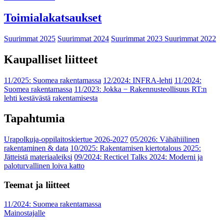
Toimialakatsaukset
Suurimmat 2025
Suurimmat 2024
Suurimmat 2023
Suurimmat 2022
Kaupalliset liitteet
11/2025: Suomea rakentamassa
12/2024: INFRA-lehti
11/2024:
Suomea rakentamassa
11/2023: Jokka − Rakennusteollisuus RT:n
lehti kestävästä rakentamisesta
Tapahtumia
Urapolkuja-oppilaitoskiertue 2026-2027
05/2026: Vähähiilinen
rakentaminen & data
10/2025: Rakentamisen kiertotalous 2025:
Jätteistä materiaaleiksi
09/2024: Recticel Talks 2024: Moderni ja
paloturvallinen loiva katto
Teemat ja liitteet
11/2024: Suomea rakentamassa
Mainostajalle