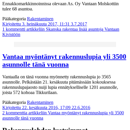
Ennakkomarkkinnoinnissa olevaan As. Oy Vantaan Molskottiin
tulee 68 asuntoa.
Pääkategoria
Rakentaminen
Kirjoitettu 3. heinäkuuta 2017, 11:31
3.7.2017
1 kommentti
artikkeliin Skanska rakentaa lisää asuntoja Vantaan
Kivistöön
Vantaa myöntänyt rakennuslupia yli 3500
asunnolle tänä vuonna
Vantaalla on tänä vuonna myönnetty rakennuslupia jo 3565
asunnolle. Pelkästään 21. kesäkuuta pitämässään kokouksessa
rakennuslupajaosto nuiji lupia ennätykselliselle 1201 asunnolle,
joista 572 kohoaa Tikkurilaan.
Pääkategoria
Rakentaminen
Kirjoitettu 22. kesäkuuta 2016, 17:09
22.6.2016
2 kommenttia
artikkeliin Vantaa myöntänyt rakennuslupia yli 3500
asunnolle tänä vuonna