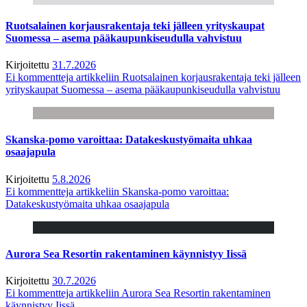
Ruotsalainen korjausrakentaja teki jälleen yrityskaupat
Suomessa – asema pääkaupunkiseudulla vahvistuu
Kirjoitettu
31.7.2026
Ei kommentteja
artikkeliin Ruotsalainen korjausrakentaja teki jälleen
yrityskaupat Suomessa – asema pääkaupunkiseudulla vahvistuu
Skanska-pomo varoittaa: Datakeskustyömaita uhkaa
osaajapula
Kirjoitettu
5.8.2026
Ei kommentteja
artikkeliin Skanska-pomo varoittaa:
Datakeskustyömaita uhkaa osaajapula
Aurora Sea Resortin rakentaminen käynnistyy Iissä
Kirjoitettu
30.7.2026
Ei kommentteja
artikkeliin Aurora Sea Resortin rakentaminen
käynnistyy Iissä