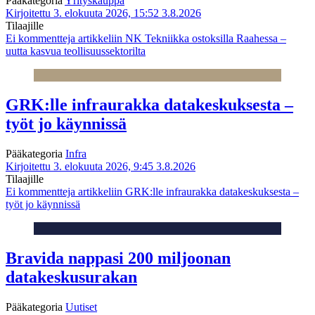
Pääkategoria
Yrityskauppa
Kirjoitettu 3. elokuuta 2026, 15:52
3.8.2026
Tilaajille
Ei kommentteja
artikkeliin NK Tekniikka ostoksilla Raahessa –
uutta kasvua teollisuussektorilta
GRK:lle infraurakka datakeskuksesta –
työt jo käynnissä
Pääkategoria
Infra
Kirjoitettu 3. elokuuta 2026, 9:45
3.8.2026
Tilaajille
Ei kommentteja
artikkeliin GRK:lle infraurakka datakeskuksesta –
työt jo käynnissä
Bravida nappasi 200 miljoonan
datakeskusurakan
Pääkategoria
Uutiset