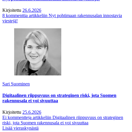
Kirjoitettu
26.6.2026
8 kommenttia
artikkeliin Nyt pohtimaan rakennusalan innostavia
viestejä!
Sari Suominen
Digitaalinen riippuvuus on strateginen riski, jota Suomen
rakennusala ei voi sivuuttaa
Kirjoitettu
25.6.2026
Ei kommentteja
artikkeliin Digitaalinen riippuvuus on strateginen
riski, jota Suomen rakennusala ei voi sivuuttaa
Lisää vieraskynästä