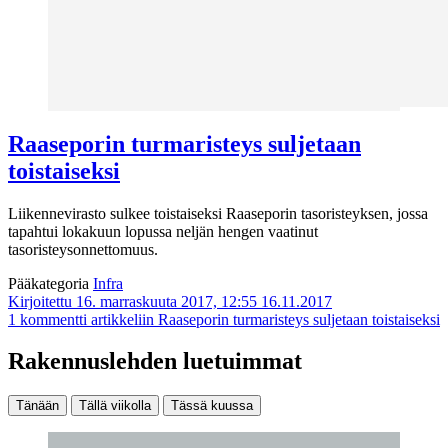
Raaseporin turmaristeys suljetaan
toistaiseksi
Liikennevirasto sulkee toistaiseksi Raaseporin tasoristeyksen, jossa
tapahtui lokakuun lopussa neljän hengen vaatinut
tasoristeysonnettomuus.
Pääkategoria
Infra
Kirjoitettu 16. marraskuuta 2017, 12:55
16.11.2017
1 kommentti
artikkeliin Raaseporin turmaristeys suljetaan toistaiseksi
Rakennuslehden luetuimmat
Tänään
Tällä viikolla
Tässä kuussa