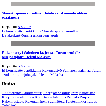
Skanska-pomo varoittaa: Datakeskustyömaita uhkaa
osaajapula
Kirjoitettu
5.8.2026
Ei kommentteja
artikkeliin Skanska-pomo varoittaa:
Datakeskustyömaita uhkaa osaajapula
Rakennustyö Salminen laajentaa Turun seudulle –
aluejohtajaksi Heikki Malaska
Kirjoitettu
5.8.2026
Ei kommentteja
artikkeliin Rakennustyö Salminen laajentaa Turun
seudulle – aluejohtajaksi Heikki Malaska
Uutiset
100 tuoreinta
Arkkitehtuuri
Energiatehokkuus
Infra
Kiinteistöt
Korjausrakentaminen
Koulutus ja tutkimus
Pientalo
Projektit
Rakennustuote
Rakentaminen
Suunnittelu
Talotekniikka
Talous
Työelämä