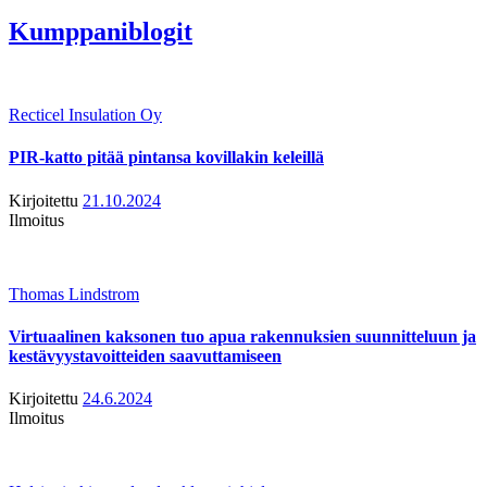
Kumppaniblogit
Recticel Insulation Oy
PIR-katto pitää pintansa kovillakin keleillä
Kirjoitettu
21.10.2024
Ilmoitus
Thomas Lindstrom
Virtuaalinen kaksonen tuo apua rakennuksien suunnitteluun ja
kestävyystavoitteiden saavuttamiseen
Kirjoitettu
24.6.2024
Ilmoitus