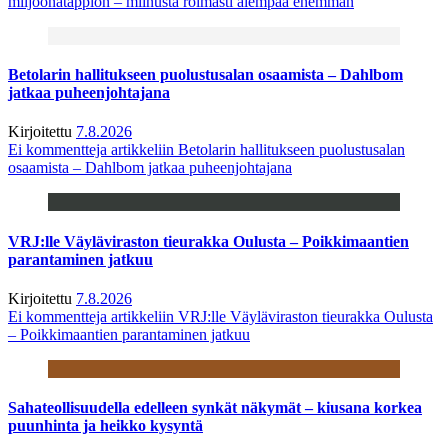
miljoonatappion – miinusta roimasti aiempaa enemmän
Betolarin hallitukseen puolustusalan osaamista – Dahlbom
jatkaa puheenjohtajana
Kirjoitettu
7.8.2026
Ei kommentteja
artikkeliin Betolarin hallitukseen puolustusalan
osaamista – Dahlbom jatkaa puheenjohtajana
VRJ:lle Väyläviraston tieurakka Oulusta – Poikkimaantien
parantaminen jatkuu
Kirjoitettu
7.8.2026
Ei kommentteja
artikkeliin VRJ:lle Väyläviraston tieurakka Oulusta
– Poikkimaantien parantaminen jatkuu
Sahateollisuudella edelleen synkät näkymät – kiusana korkea
puunhinta ja heikko kysyntä