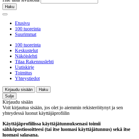
Haku
Etusivu
100 tuoreinta
Suurimmat
100 tuoreinta
Keskustelut
Näköislehti
Tilaa Rakennuslehti
Uutiskirje
Toimitus
Yhteystiedot
Kirjaudu sisään
Haku
Sulje
Kirjaudu sisään
Voit kirjautua sisään, jos olet jo aiemmin rekisteröitynyt ja sen
yhteydessä luonut käyttäjäprofiilin
Käyttäjäprofiilissa käyttäjätunnuksenasi toimii
sähköpostiosoitteesi (tai itse luomasi käyttäjätunnus) sekä itse
luomasi salasana.