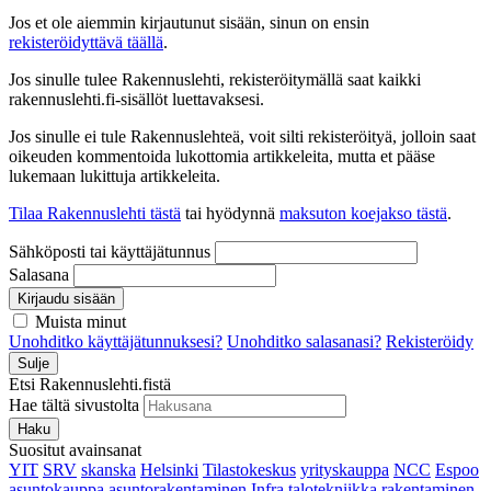
Jos et ole aiemmin kirjautunut sisään, sinun on ensin
rekisteröidyttävä täällä
.
Jos sinulle tulee Rakennuslehti, rekisteröitymällä saat kaikki
rakennuslehti.fi-sisällöt luettavaksesi.
Jos sinulle ei tule Rakennuslehteä, voit silti rekisteröityä, jolloin saat
oikeuden kommentoida lukottomia artikkeleita, mutta et pääse
lukemaan lukittuja artikkeleita.
Tilaa Rakennuslehti tästä
tai hyödynnä
maksuton koejakso tästä
.
Sähköposti tai käyttäjätunnus
Salasana
Kirjaudu sisään
Muista minut
Unohditko käyttäjätunnuksesi?
Unohditko salasanasi?
Rekisteröidy
Sulje
Etsi Rakennuslehti.fistä
Hae tältä sivustolta
Haku
Suositut avainsanat
YIT
SRV
skanska
Helsinki
Tilastokeskus
yrityskauppa
NCC
Espoo
asuntokauppa
asuntorakentaminen
Infra
talotekniikka
rakentaminen