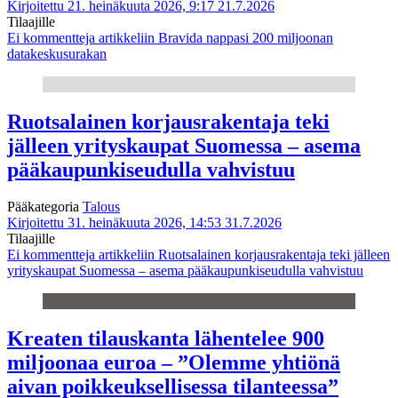
Kirjoitettu 21. heinäkuuta 2026, 9:17
21.7.2026
Tilaajille
Ei kommentteja
artikkeliin Bravida nappasi 200 miljoonan
datakeskusurakan
Ruotsalainen korjausrakentaja teki
jälleen yrityskaupat Suomessa – asema
pääkaupunkiseudulla vahvistuu
Pääkategoria
Talous
Kirjoitettu 31. heinäkuuta 2026, 14:53
31.7.2026
Tilaajille
Ei kommentteja
artikkeliin Ruotsalainen korjausrakentaja teki jälleen
yrityskaupat Suomessa – asema pääkaupunkiseudulla vahvistuu
Kreaten tilauskanta lähentelee 900
miljoonaa euroa – ”Olemme yhtiönä
aivan poikkeuksellisessa tilanteessa”