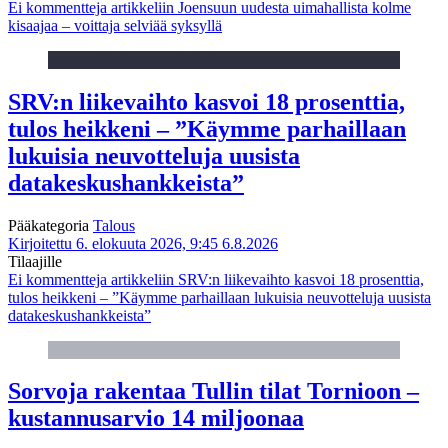
Ei kommentteja
artikkeliin Joensuun uudesta uimahallista kolme
kisaajaa – voittaja selviää syksyllä
SRV:n liikevaihto kasvoi 18 prosenttia,
tulos heikkeni – ”Käymme parhaillaan
lukuisia neuvotteluja uusista
datakeskushankkeista”
Pääkategoria
Talous
Kirjoitettu 6. elokuuta 2026, 9:45
6.8.2026
Tilaajille
Ei kommentteja
artikkeliin SRV:n liikevaihto kasvoi 18 prosenttia,
tulos heikkeni – ”Käymme parhaillaan lukuisia neuvotteluja uusista
datakeskushankkeista”
Sorvoja rakentaa Tullin tilat Tornioon –
kustannusarvio 14 miljoonaa