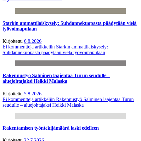
Starkin ammattilaiskysely: Suhdannekuopasta päädytään vielä
työvoimapulaan
Kirjoitettu
6.8.2026
Ei kommentteja
artikkeliin Starkin ammattilaiskysely:
Suhdannekuopasta päädytään vielä työvoimapulaan
Rakennustyö Salminen laajentaa Turun seudulle –
aluejohtajaksi Heikki Malaska
Kirjoitettu
5.8.2026
Ei kommentteja
artikkeliin Rakennustyö Salminen laajentaa Turun
seudulle – aluejohtajaksi Heikki Malaska
Rakentamisen työntekijämäärä laski edelleen
Kirjoitettu
22.7.2026