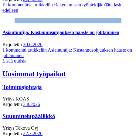
Ei kommentteja
artikkeliin Rakentamisen työntekijämäärä laski
edelleen
Asiantuntija: Kustannusohjauksen haaste on johtaminen
Kirjoitettu
30.6.2026
1 kommentti
artikkeliin Asiantuntija: Kustannusohjauksen haaste on
johtaminen
Lisää uutisia
Uusimmat työpaikat
Toimitusjohtaja
Yritys
KOAS
Kirjoitettu
3.8.2026
Suunnittelupäällikkö
Yritys
Tekova Oyj
Kirjoitettu
22.7.2026