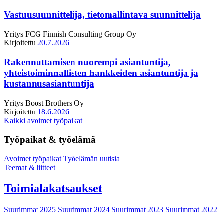
Vastuusuunnittelija, tietomallintava suunnittelija
Yritys
FCG Finnish Consulting Group Oy
Kirjoitettu
20.7.2026
Rakennuttamisen nuorempi asiantuntija,
yhteistoiminnallisten hankkeiden asiantuntija ja
kustannusasiantuntija
Yritys
Boost Brothers Oy
Kirjoitettu
18.6.2026
Kaikki avoimet työpaikat
Työpaikat & työelämä
Avoimet työpaikat
Työelämän uutisia
Teemat & liitteet
Toimialakatsaukset
Suurimmat 2025
Suurimmat 2024
Suurimmat 2023
Suurimmat 2022