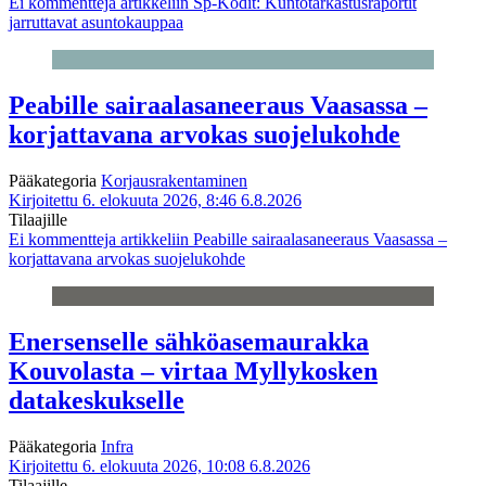
Ei kommentteja
artikkeliin Sp-Kodit: Kuntotarkastusraportit
jarruttavat asuntokauppaa
Peabille sairaalasaneeraus Vaasassa –
korjattavana arvokas suojelukohde
Pääkategoria
Korjausrakentaminen
Kirjoitettu 6. elokuuta 2026, 8:46
6.8.2026
Tilaajille
Ei kommentteja
artikkeliin Peabille sairaalasaneeraus Vaasassa –
korjattavana arvokas suojelukohde
Enersenselle sähköasemaurakka
Kouvolasta – virtaa Myllykosken
datakeskukselle
Pääkategoria
Infra
Kirjoitettu 6. elokuuta 2026, 10:08
6.8.2026
Tilaajille