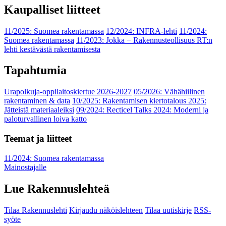
Kaupalliset liitteet
11/2025: Suomea rakentamassa
12/2024: INFRA-lehti
11/2024:
Suomea rakentamassa
11/2023: Jokka − Rakennusteollisuus RT:n
lehti kestävästä rakentamisesta
Tapahtumia
Urapolkuja-oppilaitoskiertue 2026-2027
05/2026: Vähähiilinen
rakentaminen & data
10/2025: Rakentamisen kiertotalous 2025:
Jätteistä materiaaleiksi
09/2024: Recticel Talks 2024: Moderni ja
paloturvallinen loiva katto
Teemat ja liitteet
11/2024: Suomea rakentamassa
Mainostajalle
Lue Rakennuslehteä
Tilaa Rakennuslehti
Kirjaudu näköislehteen
Tilaa uutiskirje
RSS-
syöte