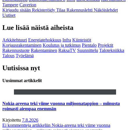
Tampere
Caverion
Kirjaudu sisään
Rekisteröidy
Tilaa Rakennuslehti
Näköislehdet
Uutiset
Lue lisää näistä aiheista
Arkkitehtuuri
Energiatehokkuus
Infra
Kiinteistöt
Korjausrakentaminen
Koulutus ja tutkimus
Pientalo
Projektit
Rakennustuote
Rakentaminen
RaksaTV
Suunnittelu
Talotekniikka
Talous
Työelämä
Uutisissa nyt
Uusimmat artikkelit
Nokia-areena teki viime vuonna miljoonatappion – miinusta
roimasti aiempaa enemmän
Kirjoitettu
7.8.2026
Ei kommentteja
artikkeliin Nokia-areena teki viime vuonna