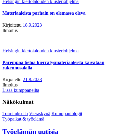
Helsingin kiertotalouden klusteriohjelma
Materiaaleista parhain on olemassa oleva
Kirjoitettu
18.9.2023
Ilmoitus
Helsingin kiertotalouden klusteriohjelma
Parempaa tietoa kierrätysmateriaaleista kaivataan
rakennusalalla
Kirjoitettu
21.8.2023
Ilmoitus
Lisää kumppaneilta
Näkökulmat
Toimitukselta
Vieraskynä
Kumppaniblogit
Työpaikat & työelämä
Työelämän uutisia