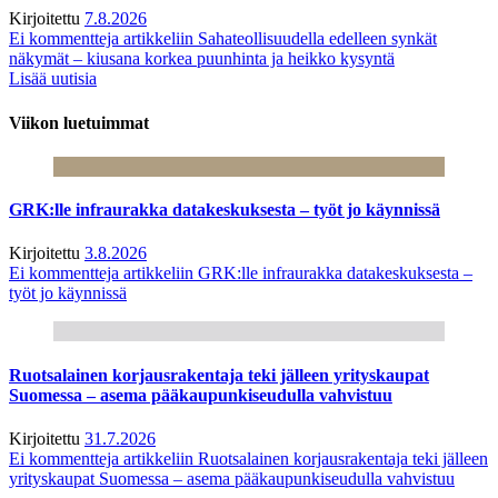
Kirjoitettu
7.8.2026
Ei kommentteja
artikkeliin Sahateollisuudella edelleen synkät
näkymät – kiusana korkea puunhinta ja heikko kysyntä
Lisää uutisia
Viikon luetuimmat
GRK:lle infraurakka datakeskuksesta – työt jo käynnissä
Kirjoitettu
3.8.2026
Ei kommentteja
artikkeliin GRK:lle infraurakka datakeskuksesta –
työt jo käynnissä
Ruotsalainen korjausrakentaja teki jälleen yrityskaupat
Suomessa – asema pääkaupunkiseudulla vahvistuu
Kirjoitettu
31.7.2026
Ei kommentteja
artikkeliin Ruotsalainen korjausrakentaja teki jälleen
yrityskaupat Suomessa – asema pääkaupunkiseudulla vahvistuu