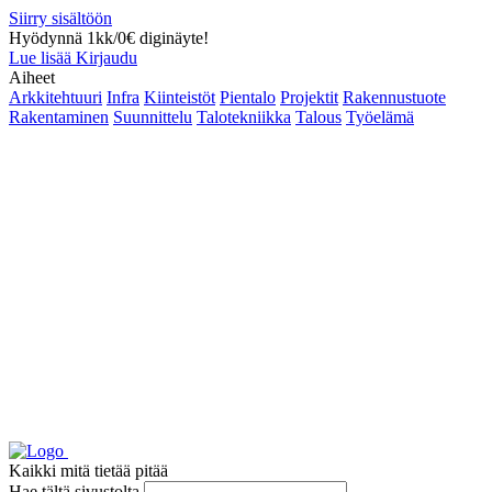
Siirry sisältöön
Hyödynnä 1kk/0€ diginäyte!
Lue lisää
Kirjaudu
Aiheet
Arkkitehtuuri
Infra
Kiinteistöt
Pientalo
Projektit
Rakennustuote
Rakentaminen
Suunnittelu
Talotekniikka
Talous
Työelämä
Kaikki mitä tietää pitää
Hae tältä sivustolta