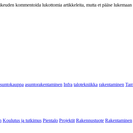
at oikeuden kommentoida lukottomia artikkeleita, mutta et pääse lukemaan l
asuntokauppa
asuntorakentaminen
Infra
talotekniikka
rakentaminen
Tam
n
Koulutus ja tutkimus
Pientalo
Projektit
Rakennustuote
Rakentaminen