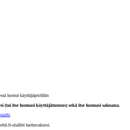
ssä luonut käyttäjäprofiilin
i (tai itse luomasi käyttäjätunnus) sekä itse luomasi salasana.
täällä
.
hti.fi-sisällöt luettavaksesi.