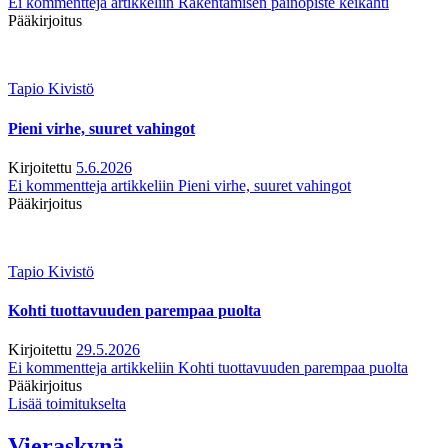
Ei kommentteja
artikkeliin Rakentamisen painopiste keikahti
Pääkirjoitus
Tapio Kivistö
Pieni virhe, suuret vahingot
Kirjoitettu
5.6.2026
Ei kommentteja
artikkeliin Pieni virhe, suuret vahingot
Pääkirjoitus
Tapio Kivistö
Kohti tuottavuuden parempaa puolta
Kirjoitettu
29.5.2026
Ei kommentteja
artikkeliin Kohti tuottavuuden parempaa puolta
Pääkirjoitus
Lisää toimitukselta
Vieraskynä