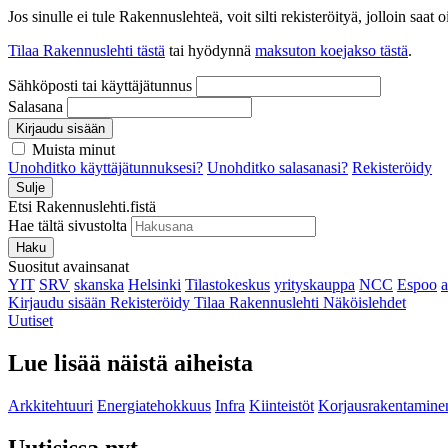
Jos sinulle ei tule Rakennuslehteä, voit silti rekisteröityä, jolloin sa
Tilaa Rakennuslehti tästä
tai hyödynnä
maksuton koejakso tästä
.
Sähköposti tai käyttäjätunnus
Salasana
Kirjaudu sisään
Muista minut
Unohditko käyttäjätunnuksesi?
Unohditko salasanasi?
Rekisteröidy
Sulje
Etsi Rakennuslehti.fistä
Hae tältä sivustolta
Haku
Suositut avainsanat
YIT
SRV
skanska
Helsinki
Tilastokeskus
yrityskauppa
NCC
Espoo
Kirjaudu sisään
Rekisteröidy
Tilaa Rakennuslehti
Näköislehdet
Uutiset
Lue lisää näistä aiheista
Arkkitehtuuri
Energiatehokkuus
Infra
Kiinteistöt
Korjausrakentamine
Uutisissa nyt