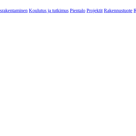
srakentaminen
Koulutus ja tutkimus
Pientalo
Projektit
Rakennustuote
R