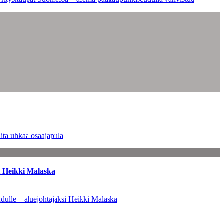
ita uhkaa osaajapula
i Heikki Malaska
dulle – aluejohtajaksi Heikki Malaska