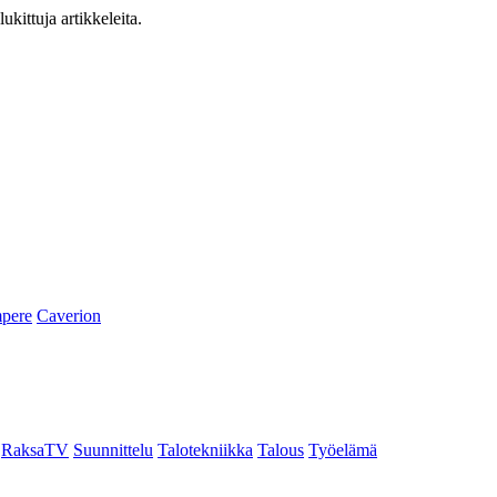
ukittuja artikkeleita.
pere
Caverion
RaksaTV
Suunnittelu
Talotekniikka
Talous
Työelämä