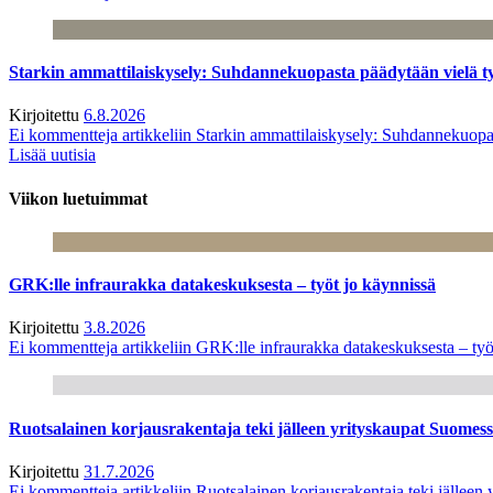
Starkin ammattilaiskysely: Suhdannekuopasta päädytään vielä 
Kirjoitettu
6.8.2026
Ei kommentteja
artikkeliin Starkin ammattilaiskysely: Suhdannekuop
Lisää uutisia
Viikon luetuimmat
GRK:lle infraurakka datakeskuksesta – työt jo käynnissä
Kirjoitettu
3.8.2026
Ei kommentteja
artikkeliin GRK:lle infraurakka datakeskuksesta – työ
Ruotsalainen korjausrakentaja teki jälleen yrityskaupat Suome
Kirjoitettu
31.7.2026
Ei kommentteja
artikkeliin Ruotsalainen korjausrakentaja teki jälle