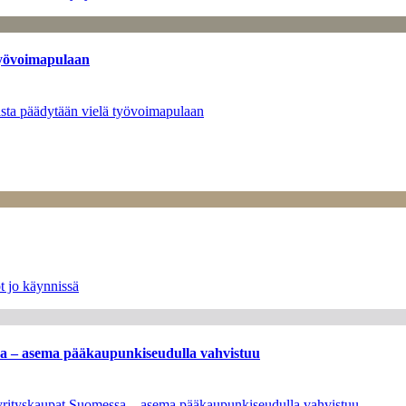
työvoimapulaan
asta päädytään vielä työvoimapulaan
t jo käynnissä
ssa – asema pääkaupunkiseudulla vahvistuu
en yrityskaupat Suomessa – asema pääkaupunkiseudulla vahvistuu