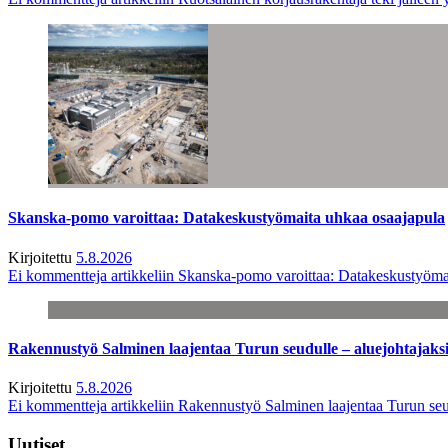
Skanska-pomo varoittaa: Datakeskustyömaita uhkaa osaajapula
Kirjoitettu
5.8.2026
Ei kommentteja
artikkeliin Skanska-pomo varoittaa: Datakeskustyöma
Rakennustyö Salminen laajentaa Turun seudulle – aluejohtajaks
Kirjoitettu
5.8.2026
Ei kommentteja
artikkeliin Rakennustyö Salminen laajentaa Turun seu
Uutiset