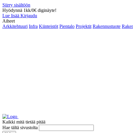
Siirry sisältöön
Hyödynnä 1kk/0€ diginäyte!
Lue lisää
Kirjaudu
Aiheet
Arkkitehtuuri
Infra
Kiinteistöt
Pientalo
Projektit
Rakennustuote
Raken
Kaikki mitä tietää pitää
Hae tältä sivustolta