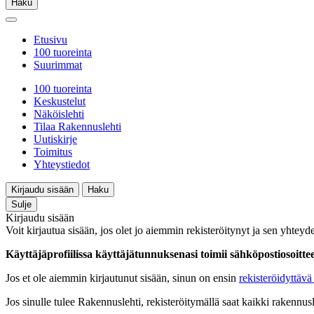
Haku
Etusivu
100 tuoreinta
Suurimmat
100 tuoreinta
Keskustelut
Näköislehti
Tilaa Rakennuslehti
Uutiskirje
Toimitus
Yhteystiedot
Kirjaudu sisään
Haku
Sulje
Kirjaudu sisään
Voit kirjautua sisään, jos olet jo aiemmin rekisteröitynyt ja sen yhteyde
Käyttäjäprofiilissa käyttäjätunnuksenasi toimii sähköpostiosoittees
Jos et ole aiemmin kirjautunut sisään, sinun on ensin
rekisteröidyttävä 
Jos sinulle tulee Rakennuslehti, rekisteröitymällä saat kaikki rakennusle