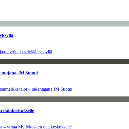
yksyllä
aa – voittaja selviää syksyllä
kentajana JM Suomi
senmerkki-talot – rakentajana JM Suomi
n datakeskukselle
a – virtaa Myllykosken datakeskukselle