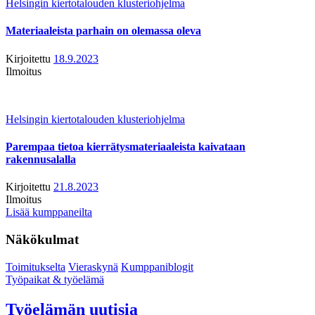
Helsingin kiertotalouden klusteriohjelma
Materiaaleista parhain on olemassa oleva
Kirjoitettu
18.9.2023
Ilmoitus
Helsingin kiertotalouden klusteriohjelma
Parempaa tietoa kierrätysmateriaaleista kaivataan
rakennusalalla
Kirjoitettu
21.8.2023
Ilmoitus
Lisää kumppaneilta
Näkökulmat
Toimitukselta
Vieraskynä
Kumppaniblogit
Työpaikat & työelämä
Työelämän uutisia