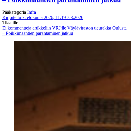
Pääkategoria
Infra
Kirjoitettu 7. elokuuta 2026, 11:19
7.8.2026
Tilaajille
Ei kommentteja
artikkeliin VRJ:lle Väyläviraston tieurakka Oulusta
– Poikkimaantien parantaminen jatkuu