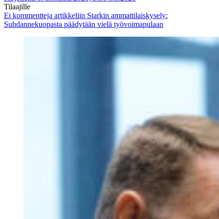
Tilaajille
Ei kommentteja
artikkeliin Starkin ammattilaiskysely:
Suhdannekuopasta päädytään vielä työvoimapulaan