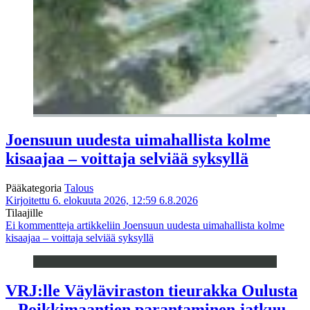
Joensuun uudesta uimahallista kolme
kisaajaa – voittaja selviää syksyllä
Pääkategoria
Talous
Kirjoitettu 6. elokuuta 2026, 12:59
6.8.2026
Tilaajille
Ei kommentteja
artikkeliin Joensuun uudesta uimahallista kolme
kisaajaa – voittaja selviää syksyllä
VRJ:lle Väyläviraston tieurakka Oulusta
– Poikkimaantien parantaminen jatkuu