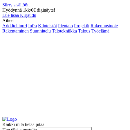
Siirry sisältöön
Hyödynnä 1kk/0€ diginäyte!
Lue lisää
Kirjaudu
Aiheet
Arkkitehtuuri
Infra
Kiinteistöt
Pientalo
Projektit
Rakennustuote
Rakentaminen
Suunnittelu
Talotekniikka
Talous
Työelämä
Kaikki mitä tietää pitää
Hae tältä sivustolta