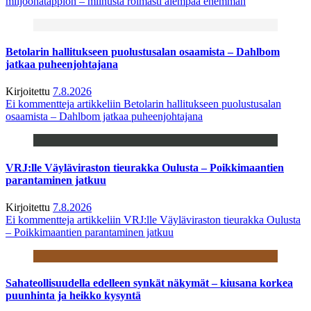
miljoonatappion – miinusta roimasti aiempaa enemmän
Betolarin hallitukseen puolustusalan osaamista – Dahlbom
jatkaa puheenjohtajana
Kirjoitettu
7.8.2026
Ei kommentteja
artikkeliin Betolarin hallitukseen puolustusalan
osaamista – Dahlbom jatkaa puheenjohtajana
VRJ:lle Väyläviraston tieurakka Oulusta – Poikkimaantien
parantaminen jatkuu
Kirjoitettu
7.8.2026
Ei kommentteja
artikkeliin VRJ:lle Väyläviraston tieurakka Oulusta
– Poikkimaantien parantaminen jatkuu
Sahateollisuudella edelleen synkät näkymät – kiusana korkea
puunhinta ja heikko kysyntä