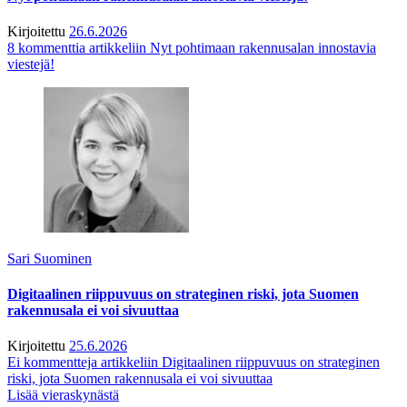
Kirjoitettu
26.6.2026
8 kommenttia
artikkeliin Nyt pohtimaan rakennusalan innostavia
viestejä!
Sari Suominen
Digitaalinen riippuvuus on strateginen riski, jota Suomen
rakennusala ei voi sivuuttaa
Kirjoitettu
25.6.2026
Ei kommentteja
artikkeliin Digitaalinen riippuvuus on strateginen
riski, jota Suomen rakennusala ei voi sivuuttaa
Lisää vieraskynästä