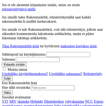
Jos et ole aiemmin kirjautunut sisään, sinun on ensin
rekisteröidyttävä täällä
.
Jos sinulle tulee Rakennuslehti, rekisteröitymällä saat kaikki
rakennuslehti.fi-sisällöt luettavaksesi.
Jos sinulle ei tule Rakennuslehteä, voit silti rekisteröityä, jolloin saat
oikeuden kommentoida lukottomia artikkeleita, mutta et pääse
lukemaan lukittuja artikkeleita.
Tilaa Rakennuslehti tästä
tai hyödynnä
maksuton koejakso tästä
.
Sähköposti tai käyttäjätunnus
Salasana
Kirjaudu sisään
Muista minut
Unohditko käyttäjätunnuksesi?
Unohditko salasanasi?
Rekisteröidy
Sulje
Etsi Rakennuslehti.fistä
Hae tältä sivustolta
Haku
Suositut avainsanat
YIT
SRV
skanska
Helsinki
Tilastokeskus
yrityskauppa
NCC
Espoo
asuntokauppa
asuntorakentaminen
Infra
talotekniikka
rakentaminen