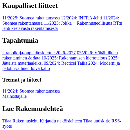
Kaupalliset liitteet
11/2025: Suomea rakentamassa
12/2024: INFRA-lehti
11/2024:
Suomea rakentamassa
11/2023: Jokka − Rakennusteollisuus RT:n
lehti kestävästä rakentamisesta
Tapahtumia
Urapolkuja-oppilaitoskiertue 2026-2027
05/2026: Vähähiilinen
rakentaminen & data
10/2025: Rakentamisen kiertotalous 2025:
Jätteistä materiaaleiksi
09/2024: Recticel Talks 2024: Moderni ja
paloturvallinen loiva katto
Teemat ja liitteet
11/2024: Suomea rakentamassa
Mainostajalle
Lue Rakennuslehteä
Tilaa Rakennuslehti
Kirjaudu näköislehteen
Tilaa uutiskirje
RSS-
syöte