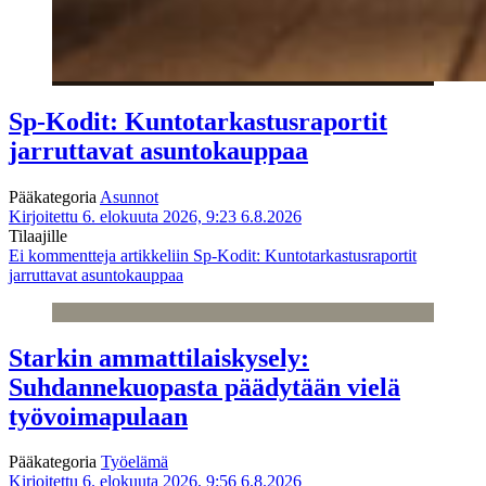
Sp-Kodit: Kuntotarkastusraportit
jarruttavat asuntokauppaa
Pääkategoria
Asunnot
Kirjoitettu 6. elokuuta 2026, 9:23
6.8.2026
Tilaajille
Ei kommentteja
artikkeliin Sp-Kodit: Kuntotarkastusraportit
jarruttavat asuntokauppaa
Starkin ammattilaiskysely:
Suhdannekuopasta päädytään vielä
työvoimapulaan
Pääkategoria
Työelämä
Kirjoitettu 6. elokuuta 2026, 9:56
6.8.2026