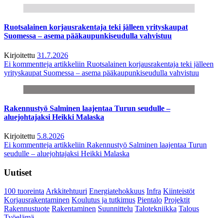
Ruotsalainen korjausrakentaja teki jälleen yrityskaupat
Suomessa – asema pääkaupunkiseudulla vahvistuu
Kirjoitettu
31.7.2026
Ei kommentteja
artikkeliin Ruotsalainen korjausrakentaja teki jälleen
yrityskaupat Suomessa – asema pääkaupunkiseudulla vahvistuu
Rakennustyö Salminen laajentaa Turun seudulle –
aluejohtajaksi Heikki Malaska
Kirjoitettu
5.8.2026
Ei kommentteja
artikkeliin Rakennustyö Salminen laajentaa Turun
seudulle – aluejohtajaksi Heikki Malaska
Uutiset
100 tuoreinta
Arkkitehtuuri
Energiatehokkuus
Infra
Kiinteistöt
Korjausrakentaminen
Koulutus ja tutkimus
Pientalo
Projektit
Rakennustuote
Rakentaminen
Suunnittelu
Talotekniikka
Talous
Työelämä