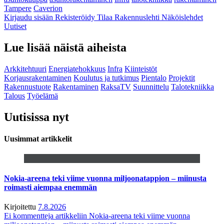
Tampere
Caverion
Kirjaudu sisään
Rekisteröidy
Tilaa Rakennuslehti
Näköislehdet
Uutiset
Lue lisää näistä aiheista
Arkkitehtuuri
Energiatehokkuus
Infra
Kiinteistöt
Korjausrakentaminen
Koulutus ja tutkimus
Pientalo
Projektit
Rakennustuote
Rakentaminen
RaksaTV
Suunnittelu
Talotekniikka
Talous
Työelämä
Uutisissa nyt
Uusimmat artikkelit
Nokia-areena teki viime vuonna miljoonatappion – miinusta
roimasti aiempaa enemmän
Kirjoitettu
7.8.2026
Ei kommentteja
artikkeliin Nokia-areena teki viime vuonna