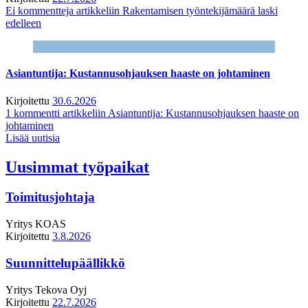
Ei kommentteja
artikkeliin Rakentamisen työntekijämäärä laski
edelleen
Asiantuntija: Kustannusohjauksen haaste on johtaminen
Kirjoitettu
30.6.2026
1 kommentti
artikkeliin Asiantuntija: Kustannusohjauksen haaste on
johtaminen
Lisää uutisia
Uusimmat työpaikat
Toimitusjohtaja
Yritys
KOAS
Kirjoitettu
3.8.2026
Suunnittelupäällikkö
Yritys
Tekova Oyj
Kirjoitettu
22.7.2026