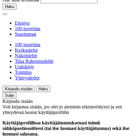
Haku
Etusivu
100 tuoreinta
Suurimmat
100 tuoreinta
Keskustelut
Näköislehti
Tilaa Rakennuslehti
Uutiskirje
Toimitus
Yhteystiedot
Kirjaudu sisään
Haku
Sulje
Kirjaudu sisään
Voit kirjautua sisään, jos olet jo aiemmin rekisteröitynyt ja sen
yhteydessä luonut käyttäjäprofiilin
Käyttäjäprofiilissa käyttäjätunnuksenasi toimii
sähköpostiosoitteesi (tai itse luomasi käyttäjätunnus) sekä itse
luomasi salasana.