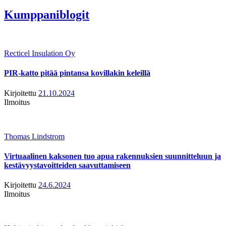
Kumppaniblogit
Recticel Insulation Oy
PIR-katto pitää pintansa kovillakin keleillä
Kirjoitettu
21.10.2024
Ilmoitus
Thomas Lindstrom
Virtuaalinen kaksonen tuo apua rakennuksien suunnitteluun ja
kestävyystavoitteiden saavuttamiseen
Kirjoitettu
24.6.2024
Ilmoitus