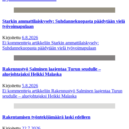
Starkin ammattilaiskysely: Suhdannekuopasta päädytään vielä
työvoimapulaan
Kirjoitettu
6.8.2026
Ei kommentteja
artikkeliin Starkin ammattilaiskysely:
Suhdannekuopasta päädytään vielä työvoimapulaan
Rakennustyö Salminen laajentaa Turun seudulle –
aluejohtajaksi Heikki Malaska
Kirjoitettu
5.8.2026
Ei kommentteja
artikkeliin Rakennustyö Salminen laajentaa Turun
seudulle – aluejohtajaksi Heikki Malaska
Rakentamisen työntekijämäärä laski edelleen
Kirjoitettu
22.7.2026