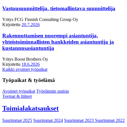
Vastuusuunnittelija, tietomallintava suunnittelija
Yritys
FCG Finnish Consulting Group Oy
Kirjoitettu
20.7.2026
Rakennuttamisen nuorempi asiantuntija,
yhteistoiminnallisten hankkeiden asiantuntija ja
kustannusasiantuntija
Yritys
Boost Brothers Oy
Kirjoitettu
18.6.2026
Kaikki avoimet työpaikat
Työpaikat & työelämä
Avoimet työpaikat
Työelämän uutisia
Teemat & liitteet
Toimialakatsaukset
Suurimmat 2025
Suurimmat 2024
Suurimmat 2023
Suurimmat 2022