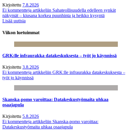
Kirjoitettu
7.8.2026
Ei kommentteja
artikkeliin Sahateollisuudella edelleen synkät
näkymät – kiusana korkea puunhinta ja heikko kysyntä
Lisää uutisia
Viikon luetuimmat
GRK:lle infraurakka datakeskuksesta – työt jo käynnissä
Kirjoitettu
3.8.2026
Ei kommentteja
artikkeliin GRK:lle infraurakka datakeskuksesta –
työt jo käynnissä
Skanska-pomo varoittaa: Datakeskustyömaita uhkaa
osaajapula
Kirjoitettu
5.8.2026
Ei kommentteja
artikkeliin Skanska-pomo varoittaa:
Datakeskustyömaita uhkaa osaajapula