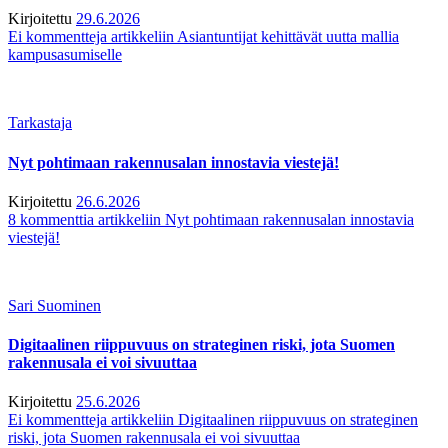
Kirjoitettu
29.6.2026
Ei kommentteja
artikkeliin Asiantuntijat kehittävät uutta mallia
kampusasumiselle
Tarkastaja
Nyt pohtimaan rakennusalan innostavia viestejä!
Kirjoitettu
26.6.2026
8 kommenttia
artikkeliin Nyt pohtimaan rakennusalan innostavia
viestejä!
Sari Suominen
Digitaalinen riippuvuus on strateginen riski, jota Suomen
rakennusala ei voi sivuuttaa
Kirjoitettu
25.6.2026
Ei kommentteja
artikkeliin Digitaalinen riippuvuus on strateginen
riski, jota Suomen rakennusala ei voi sivuuttaa