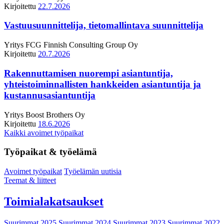
Kirjoitettu
22.7.2026
Vastuusuunnittelija, tietomallintava suunnittelija
Yritys
FCG Finnish Consulting Group Oy
Kirjoitettu
20.7.2026
Rakennuttamisen nuorempi asiantuntija,
yhteistoiminnallisten hankkeiden asiantuntija ja
kustannusasiantuntija
Yritys
Boost Brothers Oy
Kirjoitettu
18.6.2026
Kaikki avoimet työpaikat
Työpaikat & työelämä
Avoimet työpaikat
Työelämän uutisia
Teemat & liitteet
Toimialakatsaukset
Suurimmat 2025
Suurimmat 2024
Suurimmat 2023
Suurimmat 2022