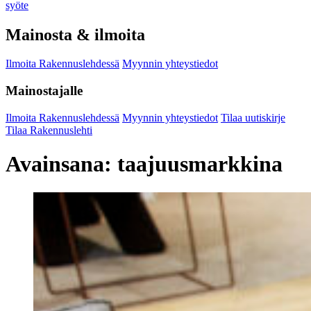
syöte
Mainosta & ilmoita
Ilmoita Rakennuslehdessä
Myynnin yhteystiedot
Mainostajalle
Ilmoita Rakennuslehdessä
Myynnin yhteystiedot
Tilaa uutiskirje
Tilaa Rakennuslehti
Avainsana:
taajuusmarkkina