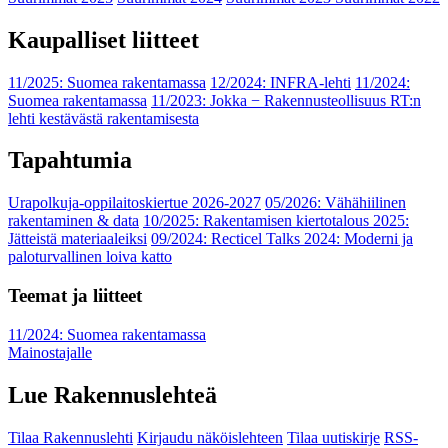
Kaupalliset liitteet
11/2025: Suomea rakentamassa
12/2024: INFRA-lehti
11/2024:
Suomea rakentamassa
11/2023: Jokka − Rakennusteollisuus RT:n
lehti kestävästä rakentamisesta
Tapahtumia
Urapolkuja-oppilaitoskiertue 2026-2027
05/2026: Vähähiilinen
rakentaminen & data
10/2025: Rakentamisen kiertotalous 2025:
Jätteistä materiaaleiksi
09/2024: Recticel Talks 2024: Moderni ja
paloturvallinen loiva katto
Teemat ja liitteet
11/2024: Suomea rakentamassa
Mainostajalle
Lue Rakennuslehteä
Tilaa Rakennuslehti
Kirjaudu näköislehteen
Tilaa uutiskirje
RSS-