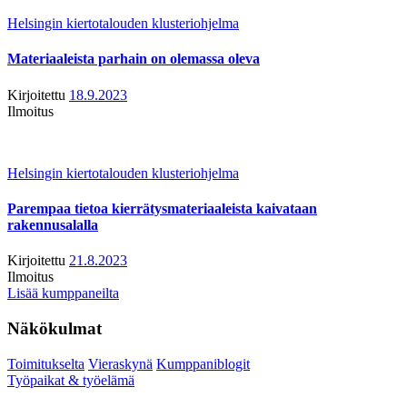
Helsingin kiertotalouden klusteriohjelma
Materiaaleista parhain on olemassa oleva
Kirjoitettu
18.9.2023
Ilmoitus
Helsingin kiertotalouden klusteriohjelma
Parempaa tietoa kierrätysmateriaaleista kaivataan
rakennusalalla
Kirjoitettu
21.8.2023
Ilmoitus
Lisää kumppaneilta
Näkökulmat
Toimitukselta
Vieraskynä
Kumppaniblogit
Työpaikat & työelämä