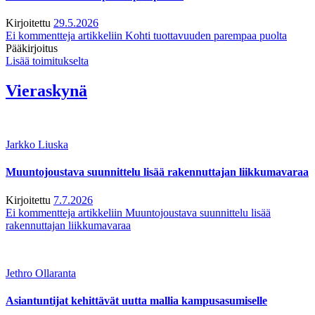
Kirjoitettu
29.5.2026
Ei kommentteja
artikkeliin Kohti tuottavuuden parempaa puolta
Pääkirjoitus
Lisää toimitukselta
Vieraskynä
Jarkko Liuska
Muuntojoustava suunnittelu lisää rakennuttajan liikkumavaraa
Kirjoitettu
7.7.2026
Ei kommentteja
artikkeliin Muuntojoustava suunnittelu lisää
rakennuttajan liikkumavaraa
Jethro Ollaranta
Asiantuntijat kehittävät uutta mallia kampusasumiselle