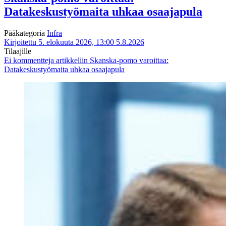
Datakeskustyömaita uhkaa osaajapula
Pääkategoria
Infra
Kirjoitettu 5. elokuuta 2026, 13:00
5.8.2026
Tilaajille
Ei kommentteja
artikkeliin Skanska-pomo varoittaa:
Datakeskustyömaita uhkaa osaajapula