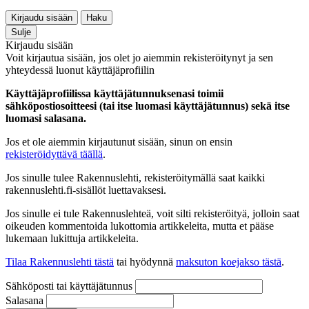
Kirjaudu sisään
Haku
Sulje
Kirjaudu sisään
Voit kirjautua sisään, jos olet jo aiemmin rekisteröitynyt ja sen
yhteydessä luonut käyttäjäprofiilin
Käyttäjäprofiilissa käyttäjätunnuksenasi toimii
sähköpostiosoitteesi (tai itse luomasi käyttäjätunnus) sekä itse
luomasi salasana.
Jos et ole aiemmin kirjautunut sisään, sinun on ensin
rekisteröidyttävä täällä
.
Jos sinulle tulee Rakennuslehti, rekisteröitymällä saat kaikki
rakennuslehti.fi-sisällöt luettavaksesi.
Jos sinulle ei tule Rakennuslehteä, voit silti rekisteröityä, jolloin saat
oikeuden kommentoida lukottomia artikkeleita, mutta et pääse
lukemaan lukittuja artikkeleita.
Tilaa Rakennuslehti tästä
tai hyödynnä
maksuton koejakso tästä
.
Sähköposti tai käyttäjätunnus
Salasana