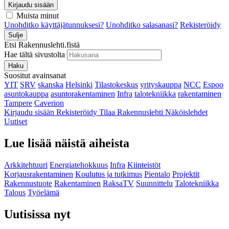
Kirjaudu sisään
Muista minut
Unohditko käyttäjätunnuksesi?
Unohditko salasanasi?
Rekisteröidy
Sulje
Etsi Rakennuslehti.fistä
Hae tältä sivustolta
Haku
Suositut avainsanat
YIT
SRV
skanska
Helsinki
Tilastokeskus
yrityskauppa
NCC
Espoo
asuntokauppa
asuntorakentaminen
Infra
talotekniikka
rakentaminen
Tampere
Caverion
Kirjaudu sisään
Rekisteröidy
Tilaa Rakennuslehti
Näköislehdet
Uutiset
Lue lisää näistä aiheista
Arkkitehtuuri
Energiatehokkuus
Infra
Kiinteistöt
Korjausrakentaminen
Koulutus ja tutkimus
Pientalo
Projektit
Rakennustuote
Rakentaminen
RaksaTV
Suunnittelu
Talotekniikka
Talous
Työelämä
Uutisissa nyt