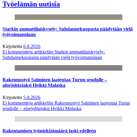
Työelämän uutisia
Starkin ammattilaiskysely: Suhdannekuopasta päädytään vielä
työvoimapulaan
Kirjoitettu
6.8.2026
Ei kommentteja
artikkeliin Starkin ammattilaiskysely:
Suhdannekuopasta päädytään vielä työvoimapulaan
Rakennustyö Salminen laajentaa Turun seudulle –
aluejohtajaksi Heikki Malaska
Kirjoitettu
5.8.2026
Ei kommentteja
artikkeliin Rakennustyö Salminen laajentaa Turun
seudulle – aluejohtajaksi Heikki Malaska
Rakentamisen työntekijämäärä laski edelleen