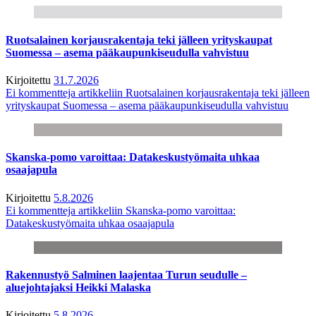
Ruotsalainen korjausrakentaja teki jälleen yrityskaupat
Suomessa – asema pääkaupunkiseudulla vahvistuu
Kirjoitettu
31.7.2026
Ei kommentteja
artikkeliin Ruotsalainen korjausrakentaja teki jälleen
yrityskaupat Suomessa – asema pääkaupunkiseudulla vahvistuu
Skanska-pomo varoittaa: Datakeskustyömaita uhkaa
osaajapula
Kirjoitettu
5.8.2026
Ei kommentteja
artikkeliin Skanska-pomo varoittaa:
Datakeskustyömaita uhkaa osaajapula
Rakennustyö Salminen laajentaa Turun seudulle –
aluejohtajaksi Heikki Malaska
Kirjoitettu
5.8.2026