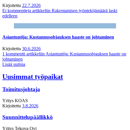
Kirjoitettu
22.7.2026
Ei kommentteja
artikkeliin Rakentamisen työntekijämäärä laski
edelleen
Asiantuntija: Kustannusohjauksen haaste on johtaminen
Kirjoitettu
30.6.2026
1 kommentti
artikkeliin Asiantuntija: Kustannusohjauksen haaste on
johtaminen
Lisää uutisia
Uusimmat työpaikat
Toimitusjohtaja
Yritys
KOAS
Kirjoitettu
3.8.2026
Suunnittelupäällikkö
Yritys
Tekova Oyj