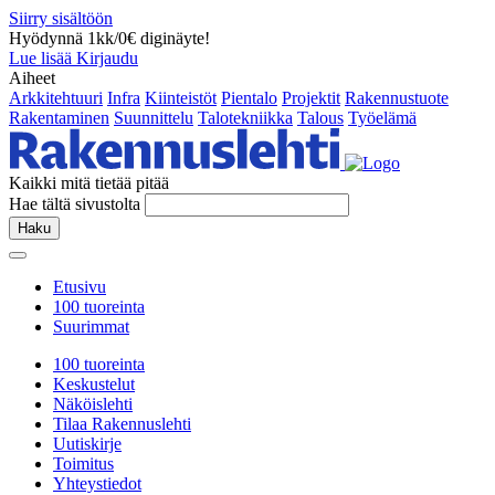
Siirry sisältöön
Hyödynnä 1kk/0€ diginäyte!
Lue lisää
Kirjaudu
Aiheet
Arkkitehtuuri
Infra
Kiinteistöt
Pientalo
Projektit
Rakennustuote
Rakentaminen
Suunnittelu
Talotekniikka
Talous
Työelämä
Kaikki mitä tietää pitää
Hae tältä sivustolta
Haku
Etusivu
100 tuoreinta
Suurimmat
100 tuoreinta
Keskustelut
Näköislehti
Tilaa Rakennuslehti
Uutiskirje
Toimitus
Yhteystiedot