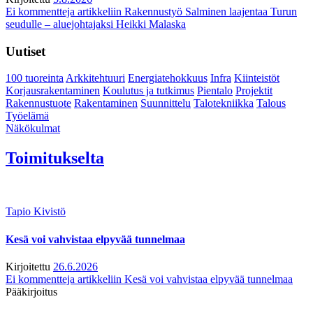
Ei kommentteja
artikkeliin Rakennustyö Salminen laajentaa Turun
seudulle – aluejohtajaksi Heikki Malaska
Uutiset
100 tuoreinta
Arkkitehtuuri
Energiatehokkuus
Infra
Kiinteistöt
Korjausrakentaminen
Koulutus ja tutkimus
Pientalo
Projektit
Rakennustuote
Rakentaminen
Suunnittelu
Talotekniikka
Talous
Työelämä
Näkökulmat
Toimitukselta
Tapio Kivistö
Kesä voi vahvistaa elpyvää tunnelmaa
Kirjoitettu
26.6.2026
Ei kommentteja
artikkeliin Kesä voi vahvistaa elpyvää tunnelmaa
Pääkirjoitus