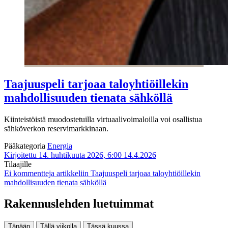
Taajuuspeli tarjoaa taloyhtiöillekin
mahdollisuuden tienata sähköllä
Kiinteistöistä muodostetuilla virtuaalivoimaloilla voi osallistua
sähköverkon reservimarkkinaan.
Pääkategoria
Energia
Kirjoitettu 14. huhtikuuta 2026, 6:00
14.4.2026
Tilaajille
Ei kommentteja
artikkeliin Taajuuspeli tarjoaa taloyhtiöillekin
mahdollisuuden tienata sähköllä
Rakennuslehden luetuimmat
Tänään
Tällä viikolla
Tässä kuussa