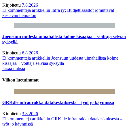
Kirjoitettu
7.8.2026
Ei kommentteja
artikkeliin Infra ry: Budjettisäästöt romuttavat
kestävän tienpidon
Joensuun uudesta uimahallista kolme kisaajaa – voittaja selviää
syksyllä
Kirjoitettu
6.8.2026
Ei kommentteja
artikkeliin Joensuun uudesta uimahallista kolme
kisaajaa – voittaja selviää syksyllä
Lisää uutisia
Viikon luetuimmat
GRK:lle infraurakka datakeskuksesta – työt jo käynnissä
Kirjoitettu
3.8.2026
Ei kommentteja
artikkeliin GRK:lle infraurakka datakeskuksesta –
työt jo käynnissä