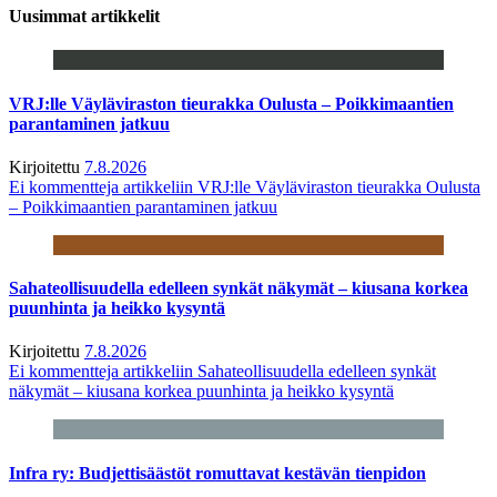
Uusimmat artikkelit
VRJ:lle Väyläviraston tieurakka Oulusta – Poikkimaantien
parantaminen jatkuu
Kirjoitettu
7.8.2026
Ei kommentteja
artikkeliin VRJ:lle Väyläviraston tieurakka Oulusta
– Poikkimaantien parantaminen jatkuu
Sahateollisuudella edelleen synkät näkymät – kiusana korkea
puunhinta ja heikko kysyntä
Kirjoitettu
7.8.2026
Ei kommentteja
artikkeliin Sahateollisuudella edelleen synkät
näkymät – kiusana korkea puunhinta ja heikko kysyntä
Infra ry: Budjettisäästöt romuttavat kestävän tienpidon