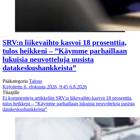
SRV:n liikevaihto kasvoi 18 prosenttia,
tulos heikkeni – ”Käymme parhaillaan
lukuisia neuvotteluja uusista
datakeskushankkeista”
Pääkategoria
Talous
Kirjoitettu 6. elokuuta 2026, 9:45
6.8.2026
Tilaajille
Ei kommentteja
artikkeliin SRV:n liikevaihto kasvoi 18 prosenttia,
tulos heikkeni – ”Käymme parhaillaan lukuisia neuvotteluja uusista
datakeskushankkeista”