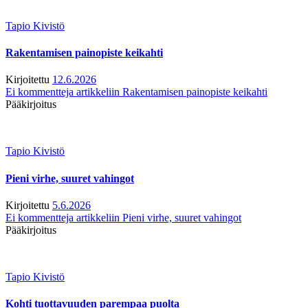
Tapio Kivistö
Rakentamisen painopiste keikahti
Kirjoitettu
12.6.2026
Ei kommentteja
artikkeliin Rakentamisen painopiste keikahti
Pääkirjoitus
Tapio Kivistö
Pieni virhe, suuret vahingot
Kirjoitettu
5.6.2026
Ei kommentteja
artikkeliin Pieni virhe, suuret vahingot
Pääkirjoitus
Tapio Kivistö
Kohti tuottavuuden parempaa puolta