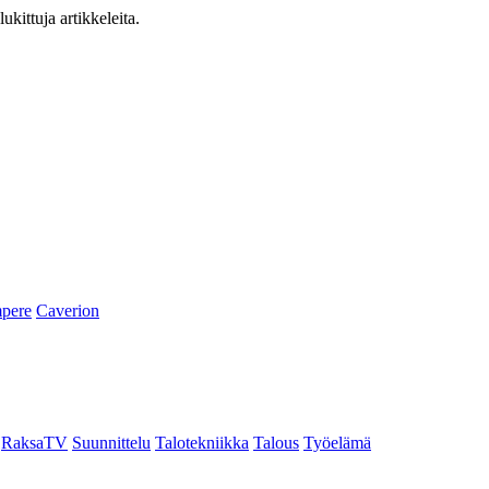
ukittuja artikkeleita.
pere
Caverion
RaksaTV
Suunnittelu
Talotekniikka
Talous
Työelämä