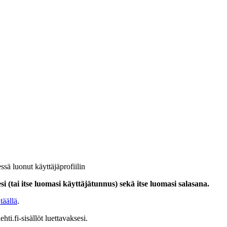
ssä luonut käyttäjäprofiilin
i (tai itse luomasi käyttäjätunnus) sekä itse luomasi salasana.
täällä
.
hti.fi-sisällöt luettavaksesi.