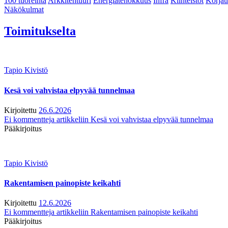
100 tuoreinta
Arkkitehtuuri
Energiatehokkuus
Infra
Kiinteistöt
Korjau
Näkökulmat
Toimitukselta
Tapio Kivistö
Kesä voi vahvistaa elpyvää tunnelmaa
Kirjoitettu
26.6.2026
Ei kommentteja
artikkeliin Kesä voi vahvistaa elpyvää tunnelmaa
Pääkirjoitus
Tapio Kivistö
Rakentamisen painopiste keikahti
Kirjoitettu
12.6.2026
Ei kommentteja
artikkeliin Rakentamisen painopiste keikahti
Pääkirjoitus