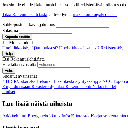
Jos sinulle ei tule Rakennuslehteä, voit silti rekisteröityä, jolloin sa
Tilaa Rakennuslehti tästä
tai hyödynnä
maksuton koejakso tästä
.
Sähköposti tai käyttäjätunnus
Salasana
Kirjaudu sisään
Muista minut
Unohditko käyttäjätunnuksesi?
Unohditko salasanasi?
Rekisteröidy
Sulje
Etsi Rakennuslehti.fistä
Hae tältä sivustolta
Haku
Suositut avainsanat
YIT
SRV
skanska
Helsinki
Tilastokeskus
yrityskauppa
NCC
Espoo
Kirjaudu sisään
Rekisteröidy
Tilaa Rakennuslehti
Näköislehdet
Uutiset
Lue lisää näistä aiheista
Arkkitehtuuri
Energiatehokkuus
Infra
Kiinteistöt
Korjausrakentamine
Uutisissa nyt