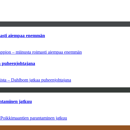
imasti aiempaa enemmän
tappion – miinusta roimasti aiempaa enemmän
aa puheenjohtajana
amista – Dahlbom jatkaa puheenjohtajana
antaminen jatkuu
– Poikkimaantien parantaminen jatkuu