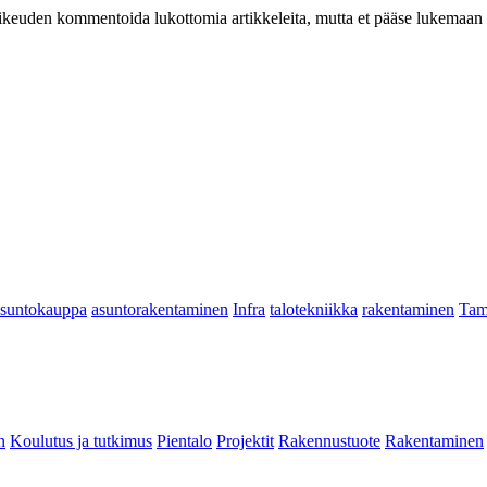
at oikeuden kommentoida lukottomia artikkeleita, mutta et pääse lukemaan l
asuntokauppa
asuntorakentaminen
Infra
talotekniikka
rakentaminen
Tam
n
Koulutus ja tutkimus
Pientalo
Projektit
Rakennustuote
Rakentaminen