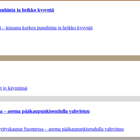
unhinta ja heikko kysyntä
ät – kiusana korkea puunhinta ja heikko kysyntä
t jo käynnissä
ssa – asema pääkaupunkiseudulla vahvistuu
en yrityskaupat Suomessa – asema pääkaupunkiseudulla vahvistuu