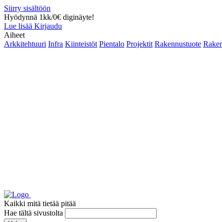
Siirry sisältöön
Hyödynnä 1kk/0€ diginäyte!
Lue lisää
Kirjaudu
Aiheet
Arkkitehtuuri
Infra
Kiinteistöt
Pientalo
Projektit
Rakennustuote
Raken
Kaikki mitä tietää pitää
Hae tältä sivustolta