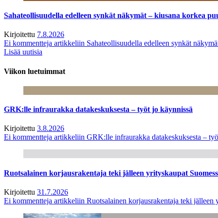
Sahateollisuudella edelleen synkät näkymät – kiusana korkea pu
Kirjoitettu
7.8.2026
Ei kommentteja
artikkeliin Sahateollisuudella edelleen synkät näkym
Lisää uutisia
Viikon luetuimmat
GRK:lle infraurakka datakeskuksesta – työt jo käynnissä
Kirjoitettu
3.8.2026
Ei kommentteja
artikkeliin GRK:lle infraurakka datakeskuksesta – työ
Ruotsalainen korjausrakentaja teki jälleen yrityskaupat Suome
Kirjoitettu
31.7.2026
Ei kommentteja
artikkeliin Ruotsalainen korjausrakentaja teki jälle