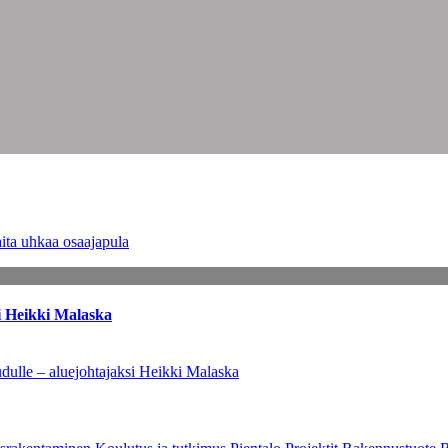
ita uhkaa osaajapula
i Heikki Malaska
dulle – aluejohtajaksi Heikki Malaska