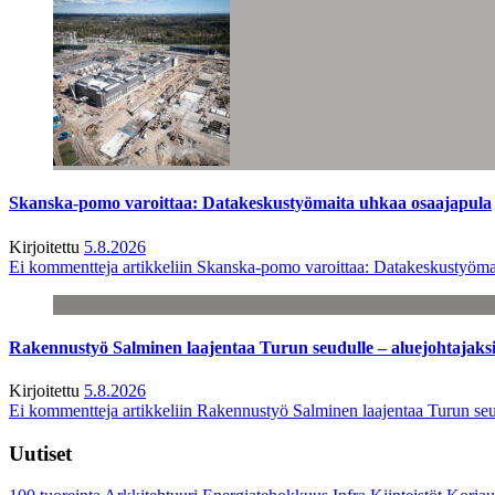
Skanska-pomo varoittaa: Datakeskustyömaita uhkaa osaajapula
Kirjoitettu
5.8.2026
Ei kommentteja
artikkeliin Skanska-pomo varoittaa: Datakeskustyöma
Rakennustyö Salminen laajentaa Turun seudulle – aluejohtajaks
Kirjoitettu
5.8.2026
Ei kommentteja
artikkeliin Rakennustyö Salminen laajentaa Turun seu
Uutiset