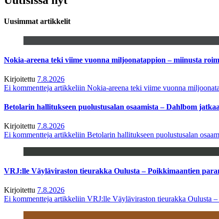
Uusimmat artikkelit
Nokia-areena teki viime vuonna miljoonatappion – miinusta ro
Kirjoitettu
7.8.2026
Ei kommentteja
artikkeliin Nokia-areena teki viime vuonna miljoona
Betolarin hallitukseen puolustusalan osaamista – Dahlbom jatk
Kirjoitettu
7.8.2026
Ei kommentteja
artikkeliin Betolarin hallitukseen puolustusalan osa
VRJ:lle Väyläviraston tieurakka Oulusta – Poikkimaantien par
Kirjoitettu
7.8.2026
Ei kommentteja
artikkeliin VRJ:lle Väyläviraston tieurakka Oulusta 