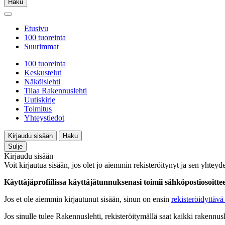
Haku
Etusivu
100 tuoreinta
Suurimmat
100 tuoreinta
Keskustelut
Näköislehti
Tilaa Rakennuslehti
Uutiskirje
Toimitus
Yhteystiedot
Kirjaudu sisään
Haku
Sulje
Kirjaudu sisään
Voit kirjautua sisään, jos olet jo aiemmin rekisteröitynyt ja sen yhteyde
Käyttäjäprofiilissa käyttäjätunnuksenasi toimii sähköpostiosoittees
Jos et ole aiemmin kirjautunut sisään, sinun on ensin
rekisteröidyttävä 
Jos sinulle tulee Rakennuslehti, rekisteröitymällä saat kaikki rakennusle