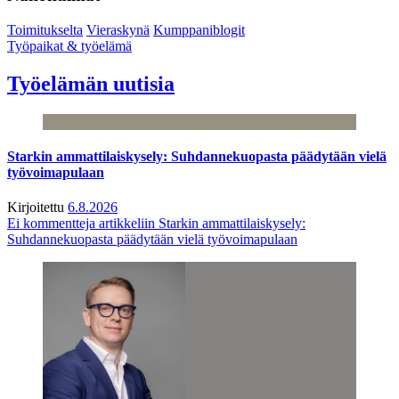
Toimitukselta
Vieraskynä
Kumppaniblogit
Työpaikat & työelämä
Työelämän uutisia
Starkin ammattilaiskysely: Suhdannekuopasta päädytään vielä
työvoimapulaan
Kirjoitettu
6.8.2026
Ei kommentteja
artikkeliin Starkin ammattilaiskysely:
Suhdannekuopasta päädytään vielä työvoimapulaan