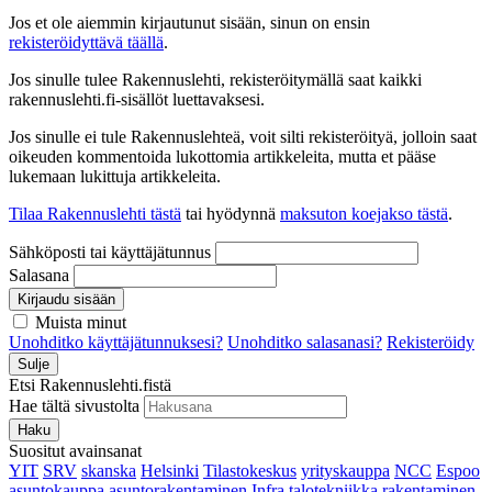
Jos et ole aiemmin kirjautunut sisään, sinun on ensin
rekisteröidyttävä täällä
.
Jos sinulle tulee Rakennuslehti, rekisteröitymällä saat kaikki
rakennuslehti.fi-sisällöt luettavaksesi.
Jos sinulle ei tule Rakennuslehteä, voit silti rekisteröityä, jolloin saat
oikeuden kommentoida lukottomia artikkeleita, mutta et pääse
lukemaan lukittuja artikkeleita.
Tilaa Rakennuslehti tästä
tai hyödynnä
maksuton koejakso tästä
.
Sähköposti tai käyttäjätunnus
Salasana
Kirjaudu sisään
Muista minut
Unohditko käyttäjätunnuksesi?
Unohditko salasanasi?
Rekisteröidy
Sulje
Etsi Rakennuslehti.fistä
Hae tältä sivustolta
Haku
Suositut avainsanat
YIT
SRV
skanska
Helsinki
Tilastokeskus
yrityskauppa
NCC
Espoo
asuntokauppa
asuntorakentaminen
Infra
talotekniikka
rakentaminen