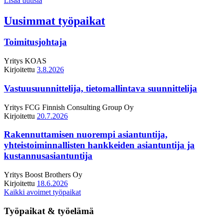
Lisää uutisia
Uusimmat työpaikat
Toimitusjohtaja
Yritys
KOAS
Kirjoitettu
3.8.2026
Vastuusuunnittelija, tietomallintava suunnittelija
Yritys
FCG Finnish Consulting Group Oy
Kirjoitettu
20.7.2026
Rakennuttamisen nuorempi asiantuntija,
yhteistoiminnallisten hankkeiden asiantuntija ja
kustannusasiantuntija
Yritys
Boost Brothers Oy
Kirjoitettu
18.6.2026
Kaikki avoimet työpaikat
Työpaikat & työelämä