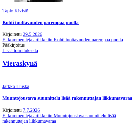
Tapio Kivistö
Kohti tuottavuuden parempaa puolta
Kirjoitettu
29.5.2026
Ei kommentteja
artikkeliin Kohti tuottavuuden parempaa puolta
Pääkirjoitus
Lisää toimitukselta
Vieraskynä
Jarkko Liuska
Muuntojoustava suunnittelu lisää rakennuttajan liikkumavaraa
Kirjoitettu
7.7.2026
Ei kommentteja
artikkeliin Muuntojoustava suunnittelu lisää
rakennuttajan liikkumavaraa