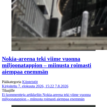
Nokia-areena teki viime vuonna
miljoonatappion – miinusta roimasti
aiempaa enemmän
Pääkategoria
Kiinteistöt
Kirjoitettu 7. elokuuta 2026, 15:22
7.8.2026
Tilaajille
Ei kommentteja
artikkeliin Nokia-areena teki viime vuonna
miljoonatappion – miinusta roimasti aiempaa enemmän