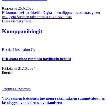
Kirjoitettu
25.6.2026
Ei kommentteja
artikkeliin Digitaalinen riippuvuus on strateginen
riski, jota Suomen rakennusala ei voi sivuuttaa
Lisää vieraskynästä
Kumppaniblogit
Recticel Insulation Oy
PIR-katto pitää pintansa kovillakin keleillä
Kirjoitettu
21.10.2024
Ilmoitus
Thomas Lindstrom
Virtuaalinen kaksonen tuo apua rakennuksien suunnitteluun ja
kestävyystavoitteiden saavuttamiseen