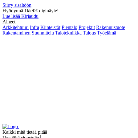
Siirry sisältöön
Hyödynnä 1kk/0€ diginäyte!
Lue lisää
Kirjaudu
Aiheet
Arkkitehtuuri
Infra
Kiinteistöt
Pientalo
Projektit
Rakennustuote
Rakentaminen
Suunnittelu
Talotekniikka
Talous
Työelämä
Kaikki mitä tietää pitää
Hae tältä sivustolta