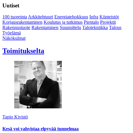
Uutiset
100 tuoreinta
Arkkitehtuuri
Energiatehokkuus
Infra
Kiinteistöt
Korjausrakentaminen
Koulutus ja tutkimus
Pientalo
Projektit
Rakennustuote
Rakentaminen
Suunnittelu
Talotekniikka
Talous
Työelämä
Näkökulmat
Toimitukselta
Tapio Kivistö
Kesä voi vahvistaa elpyvää tunnelmaa