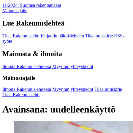
11/2024: Suomea rakentamassa
Mainostajalle
Lue Rakennuslehteä
Tilaa Rakennuslehti
Kirjaudu näköislehteen
Tilaa uutiskirje
RSS-
syöte
Mainosta & ilmoita
Ilmoita Rakennuslehdessä
Myynnin yhteystiedot
Mainostajalle
Ilmoita Rakennuslehdessä
Myynnin yhteystiedot
Tilaa uutiskirje
Tilaa Rakennuslehti
Avainsana:
uudelleenkäyttö