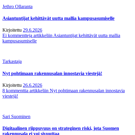
Jethro Ollaranta
Asiantuntijat kehittävät uutta mallia kampusasumiselle
Kirjoitettu
29.6.2026
Ei kommentteja
artikkeliin Asiantuntijat kehittävät uutta mallia
kampusasumiselle
Tarkastaja
Nyt pohtimaan rakennusalan innostavia viestejä!
Kirjoitettu
26.6.2026
8 kommenttia
artikkeliin Nyt pohtimaan rakennusalan innostavia
viestejä!
Sari Suominen
Digitaalinen riippuvuus on strateginen riski, jota Suomen
rakennusala ei voi sivuuttaa