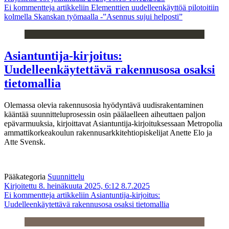
Ei kommentteja
artikkeliin Elementtien uudelleenkäyttöä pilotoitiin
kolmella Skanskan työmaalla -”Asennus sujui helposti”
Asiantuntija-kirjoitus:
Uudelleenkäytettävä rakennusosa osaksi
tietomallia
Olemassa olevia rakennusosia hyödyntävä uudisrakentaminen
kääntää suunnitteluprosessin osin päälaelleen aiheuttaen paljon
epävarmuuksia, kirjoittavat Asiantuntija-kirjoituksessaan Metropolia
ammattikorkeakoulun rakennusarkkitehtiopiskelijat Anette Elo ja
Atte Svensk.
Pääkategoria
Suunnittelu
Kirjoitettu 8. heinäkuuta 2025, 6:12
8.7.2025
Ei kommentteja
artikkeliin Asiantuntija-kirjoitus:
Uudelleenkäytettävä rakennusosa osaksi tietomallia