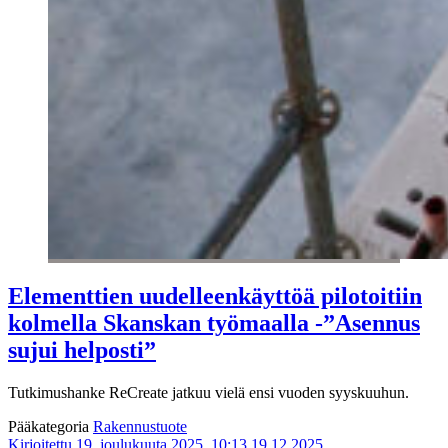
Elementtien uudelleenkäyttöä pilotoitiin
kolmella Skanskan työmaalla -”Asennus
sujui helposti”
Tutkimushanke ReCreate jatkuu vielä ensi vuoden syyskuuhun.
Pääkategoria
Rakennustuote
Kirjoitettu 19. joulukuuta 2025, 10:13
19.12.2025