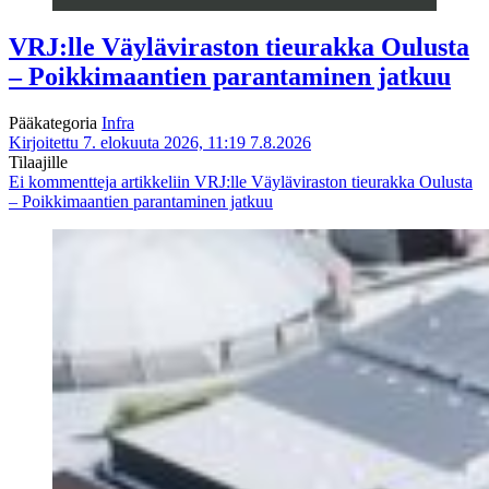
VRJ:lle Väyläviraston tieurakka Oulusta
– Poikkimaantien parantaminen jatkuu
Pääkategoria
Infra
Kirjoitettu 7. elokuuta 2026, 11:19
7.8.2026
Tilaajille
Ei kommentteja
artikkeliin VRJ:lle Väyläviraston tieurakka Oulusta
– Poikkimaantien parantaminen jatkuu