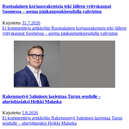
Ruotsalainen korjausrakentaja teki jälleen yrityskaupat
Suomessa – asema pääkaupunkiseudulla vahvistuu
Kirjoitettu
31.7.2026
Ei kommentteja
artikkeliin Ruotsalainen korjausrakentaja teki jälleen
yrityskaupat Suomessa – asema pääkaupunkiseudulla vahvistuu
Rakennustyö Salminen laajentaa Turun seudulle –
aluejohtajaksi Heikki Malaska
Kirjoitettu
5.8.2026
Ei kommentteja
artikkeliin Rakennustyö Salminen laajentaa Turun
seudulle – aluejohtajaksi Heikki Malaska