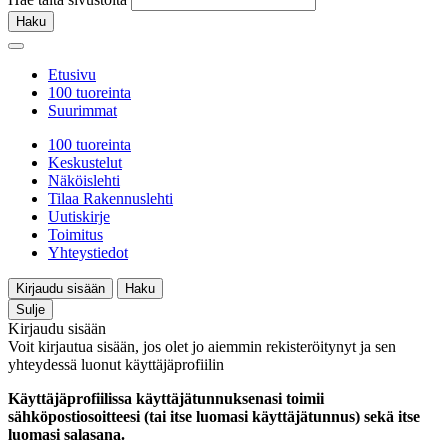
Haku
Etusivu
100 tuoreinta
Suurimmat
100 tuoreinta
Keskustelut
Näköislehti
Tilaa Rakennuslehti
Uutiskirje
Toimitus
Yhteystiedot
Kirjaudu sisään
Haku
Sulje
Kirjaudu sisään
Voit kirjautua sisään, jos olet jo aiemmin rekisteröitynyt ja sen
yhteydessä luonut käyttäjäprofiilin
Käyttäjäprofiilissa käyttäjätunnuksenasi toimii
sähköpostiosoitteesi (tai itse luomasi käyttäjätunnus) sekä itse
luomasi salasana.