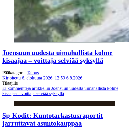
Joensuun uudesta uimahallista kolme
kisaajaa – voittaja selviää syksyllä
Pääkategoria
Talous
Kirjoitettu 6. elokuuta 2026, 12:59
6.8.2026
Tilaajille
Ei kommentteja
artikkeliin Joensuun uudesta uimahallista kolme
kisaajaa – voittaja selviää syksyllä
Sp-Kodit: Kuntotarkastusraportit
jarruttavat asuntokauppaa