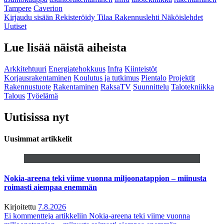
Tampere
Caverion
Kirjaudu sisään
Rekisteröidy
Tilaa Rakennuslehti
Näköislehdet
Uutiset
Lue lisää näistä aiheista
Arkkitehtuuri
Energiatehokkuus
Infra
Kiinteistöt
Korjausrakentaminen
Koulutus ja tutkimus
Pientalo
Projektit
Rakennustuote
Rakentaminen
RaksaTV
Suunnittelu
Talotekniikka
Talous
Työelämä
Uutisissa nyt
Uusimmat artikkelit
Nokia-areena teki viime vuonna miljoonatappion – miinusta
roimasti aiempaa enemmän
Kirjoitettu
7.8.2026
Ei kommentteja
artikkeliin Nokia-areena teki viime vuonna