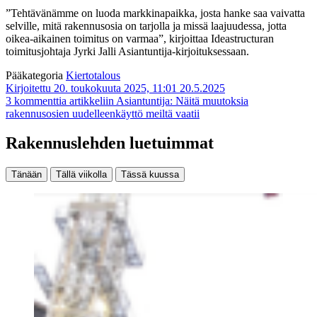
”Tehtävänämme on luoda markkinapaikka, josta hanke saa vaivatta
selville, mitä rakennusosia on tarjolla ja missä laajuudessa, jotta
oikea-aikainen toimitus on varmaa”, kirjoittaa Ideastructuran
toimitusjohtaja Jyrki Jalli Asiantuntija-kirjoituksessaan.
Pääkategoria
Kiertotalous
Kirjoitettu 20. toukokuuta 2025, 11:01
20.5.2025
3 kommenttia
artikkeliin Asiantuntija: Näitä muutoksia
rakennusosien uudelleenkäyttö meiltä vaatii
Rakennuslehden luetuimmat
Tänään
Tällä viikolla
Tässä kuussa