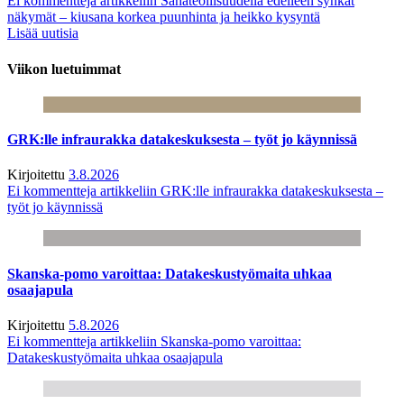
Ei kommentteja
artikkeliin Sahateollisuudella edelleen synkät
näkymät – kiusana korkea puunhinta ja heikko kysyntä
Lisää uutisia
Viikon luetuimmat
GRK:lle infraurakka datakeskuksesta – työt jo käynnissä
Kirjoitettu
3.8.2026
Ei kommentteja
artikkeliin GRK:lle infraurakka datakeskuksesta –
työt jo käynnissä
Skanska-pomo varoittaa: Datakeskustyömaita uhkaa
osaajapula
Kirjoitettu
5.8.2026
Ei kommentteja
artikkeliin Skanska-pomo varoittaa:
Datakeskustyömaita uhkaa osaajapula