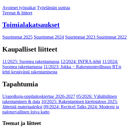
Avoimet työpaikat
Työelämän uutisia
Teemat & liitteet
Toimialakatsaukset
Suurimmat 2025
Suurimmat 2024
Suurimmat 2023
Suurimmat 2022
Kaupalliset liitteet
11/2025: Suomea rakentamassa
12/2024: INFRA-lehti
11/2024:
Suomea rakentamassa
11/2023: Jokka − Rakennusteollisuus RT:n
lehti kestävästä rakentamisesta
Tapahtumia
Urapolkuja-oppilaitoskiertue 2026-2027
05/2026: Vähähiilinen
rakentaminen & data
10/2025: Rakentamisen kiertotalous 2025:
Jätteistä materiaaleiksi
09/2024: Recticel Talks 2024: Moderni ja
paloturvallinen loiva katto
Teemat ja liitteet