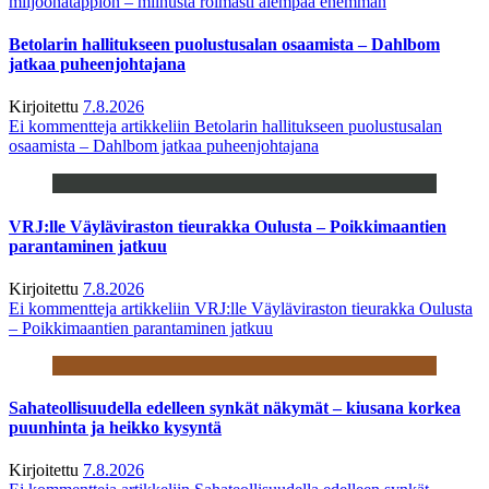
miljoonatappion – miinusta roimasti aiempaa enemmän
Betolarin hallitukseen puolustusalan osaamista – Dahlbom
jatkaa puheenjohtajana
Kirjoitettu
7.8.2026
Ei kommentteja
artikkeliin Betolarin hallitukseen puolustusalan
osaamista – Dahlbom jatkaa puheenjohtajana
VRJ:lle Väyläviraston tieurakka Oulusta – Poikkimaantien
parantaminen jatkuu
Kirjoitettu
7.8.2026
Ei kommentteja
artikkeliin VRJ:lle Väyläviraston tieurakka Oulusta
– Poikkimaantien parantaminen jatkuu
Sahateollisuudella edelleen synkät näkymät – kiusana korkea
puunhinta ja heikko kysyntä
Kirjoitettu
7.8.2026