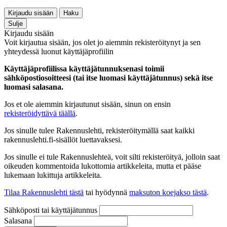
Kirjaudu sisään
Haku
Sulje
Kirjaudu sisään
Voit kirjautua sisään, jos olet jo aiemmin rekisteröitynyt ja sen
yhteydessä luonut käyttäjäprofiilin
Käyttäjäprofiilissa käyttäjätunnuksenasi toimii
sähköpostiosoitteesi (tai itse luomasi käyttäjätunnus) sekä itse
luomasi salasana.
Jos et ole aiemmin kirjautunut sisään, sinun on ensin
rekisteröidyttävä täällä
.
Jos sinulle tulee Rakennuslehti, rekisteröitymällä saat kaikki
rakennuslehti.fi-sisällöt luettavaksesi.
Jos sinulle ei tule Rakennuslehteä, voit silti rekisteröityä, jolloin saat
oikeuden kommentoida lukottomia artikkeleita, mutta et pääse
lukemaan lukittuja artikkeleita.
Tilaa Rakennuslehti tästä
tai hyödynnä
maksuton koejakso tästä
.
Sähköposti tai käyttäjätunnus
Salasana