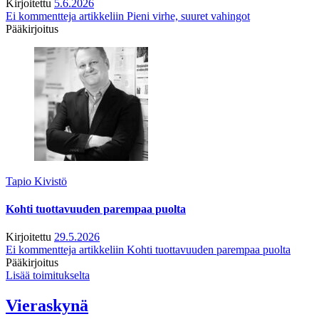
Kirjoitettu
5.6.2026
Ei kommentteja
artikkeliin Pieni virhe, suuret vahingot
Pääkirjoitus
Tapio Kivistö
Kohti tuottavuuden parempaa puolta
Kirjoitettu
29.5.2026
Ei kommentteja
artikkeliin Kohti tuottavuuden parempaa puolta
Pääkirjoitus
Lisää toimitukselta
Vieraskynä