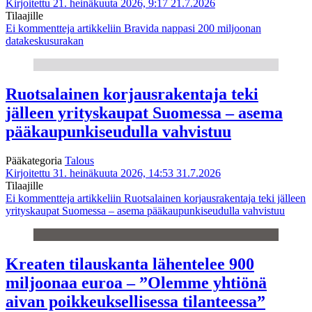
Kirjoitettu 21. heinäkuuta 2026, 9:17
21.7.2026
Tilaajille
Ei kommentteja
artikkeliin Bravida nappasi 200 miljoonan
datakeskusurakan
Ruotsalainen korjausrakentaja teki
jälleen yrityskaupat Suomessa – asema
pääkaupunkiseudulla vahvistuu
Pääkategoria
Talous
Kirjoitettu 31. heinäkuuta 2026, 14:53
31.7.2026
Tilaajille
Ei kommentteja
artikkeliin Ruotsalainen korjausrakentaja teki jälleen
yrityskaupat Suomessa – asema pääkaupunkiseudulla vahvistuu
Kreaten tilauskanta lähentelee 900
miljoonaa euroa – ”Olemme yhtiönä
aivan poikkeuksellisessa tilanteessa”