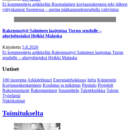
Ei kommentteja
artikkeliin Ruotsalainen korjausrakentaja teki jälleen
yrityskaupat Suomessa – asema pääkaupunkiseudulla vahvistuu
Rakennustyö Salminen laajentaa Turun seudulle –
aluejohtajaksi Heikki Malaska
Kirjoitettu
5.8.2026
Ei kommentteja
artikkeliin Rakennustyö Salminen laajentaa Turun
seudulle – aluejohtajaksi Heikki Malaska
Uutiset
100 tuoreinta
Arkkitehtuuri
Energiatehokkuus
Infra
Kiinteistöt
Korjausrakentaminen
Koulutus ja tutkimus
Pientalo
Projektit
Rakennustuote
Rakentaminen
Suunnittelu
Talotekniikka
Talous
Työelämä
Näkökulmat
Toimitukselta