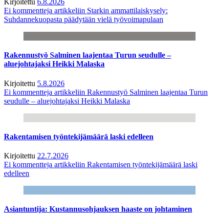
Kirjoitettu
6.8.2026
Ei kommentteja
artikkeliin Starkin ammattilaiskysely:
Suhdannekuopasta päädytään vielä työvoimapulaan
Rakennustyö Salminen laajentaa Turun seudulle –
aluejohtajaksi Heikki Malaska
Kirjoitettu
5.8.2026
Ei kommentteja
artikkeliin Rakennustyö Salminen laajentaa Turun
seudulle – aluejohtajaksi Heikki Malaska
Rakentamisen työntekijämäärä laski edelleen
Kirjoitettu
22.7.2026
Ei kommentteja
artikkeliin Rakentamisen työntekijämäärä laski
edelleen
Asiantuntija: Kustannusohjauksen haaste on johtaminen