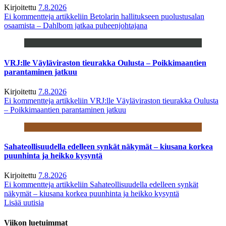
Kirjoitettu
7.8.2026
Ei kommentteja
artikkeliin Betolarin hallitukseen puolustusalan
osaamista – Dahlbom jatkaa puheenjohtajana
VRJ:lle Väyläviraston tieurakka Oulusta – Poikkimaantien
parantaminen jatkuu
Kirjoitettu
7.8.2026
Ei kommentteja
artikkeliin VRJ:lle Väyläviraston tieurakka Oulusta
– Poikkimaantien parantaminen jatkuu
Sahateollisuudella edelleen synkät näkymät – kiusana korkea
puunhinta ja heikko kysyntä
Kirjoitettu
7.8.2026
Ei kommentteja
artikkeliin Sahateollisuudella edelleen synkät
näkymät – kiusana korkea puunhinta ja heikko kysyntä
Lisää uutisia
Viikon luetuimmat