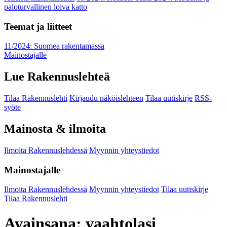
paloturvallinen loiva katto
Teemat ja liitteet
11/2024: Suomea rakentamassa
Mainostajalle
Lue Rakennuslehteä
Tilaa Rakennuslehti
Kirjaudu näköislehteen
Tilaa uutiskirje
RSS-
syöte
Mainosta & ilmoita
Ilmoita Rakennuslehdessä
Myynnin yhteystiedot
Mainostajalle
Ilmoita Rakennuslehdessä
Myynnin yhteystiedot
Tilaa uutiskirje
Tilaa Rakennuslehti
Avainsana:
vaahtolasi