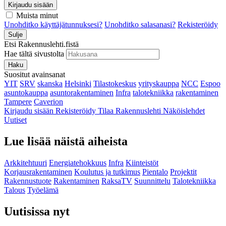
Kirjaudu sisään
Muista minut
Unohditko käyttäjätunnuksesi?
Unohditko salasanasi?
Rekisteröidy
Sulje
Etsi Rakennuslehti.fistä
Hae tältä sivustolta
Haku
Suositut avainsanat
YIT
SRV
skanska
Helsinki
Tilastokeskus
yrityskauppa
NCC
Espoo
asuntokauppa
asuntorakentaminen
Infra
talotekniikka
rakentaminen
Tampere
Caverion
Kirjaudu sisään
Rekisteröidy
Tilaa Rakennuslehti
Näköislehdet
Uutiset
Lue lisää näistä aiheista
Arkkitehtuuri
Energiatehokkuus
Infra
Kiinteistöt
Korjausrakentaminen
Koulutus ja tutkimus
Pientalo
Projektit
Rakennustuote
Rakentaminen
RaksaTV
Suunnittelu
Talotekniikka
Talous
Työelämä
Uutisissa nyt