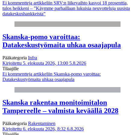
Ei kommentteja
artikkeliin SRV:n liikevaihto kasvoi 18 prosenttia,
tulos heikkeni – ”Käymme parhaillaan lukuisia neuvotteluja uusista
datakeskushankkeista”
Skanska-pomo varoittaa:
Datakeskustyömaita uhkaa osaajapula
Pääkategoria
Infra
Kirjoitettu 5. elokuuta 2026, 13:00
5.8.2026
Tilaajille
Ei kommentteja
artikkeliin Skanska-pomo varoittaa:
Datakeskustyömaita uhkaa osaajapula
Skanska rakentaa monitoimitalon
Tampereelle – valmista keväällä 2028
Pääkategoria
Rakentaminen
Kirjoitettu 6. elokuuta 2026, 8:32
6.8.2026
Tilaajille