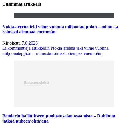
Uusimmat artikkelit
Nokia-areena teki viime vuonna miljoonatappion – miinusta
roimasti aiempaa enemmän
Kirjoitettu
7.8.2026
Ei kommentteja
artikkeliin Nokia-areena teki viime vuonna
miljoonatappion – miinusta roimasti aiempaa enemmän
Betolarin hallitukseen puolustusalan osaamista – Dahlbom
jatkaa puheenjohtajana