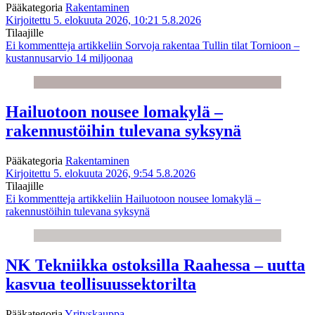
Pääkategoria
Rakentaminen
Kirjoitettu 5. elokuuta 2026, 10:21
5.8.2026
Tilaajille
Ei kommentteja
artikkeliin Sorvoja rakentaa Tullin tilat Tornioon –
kustannusarvio 14 miljoonaa
Hailuotoon nousee lomakylä –
rakennustöihin tulevana syksynä
Pääkategoria
Rakentaminen
Kirjoitettu 5. elokuuta 2026, 9:54
5.8.2026
Tilaajille
Ei kommentteja
artikkeliin Hailuotoon nousee lomakylä –
rakennustöihin tulevana syksynä
NK Tekniikka ostoksilla Raahessa – uutta
kasvua teollisuussektorilta
Pääkategoria
Yrityskauppa