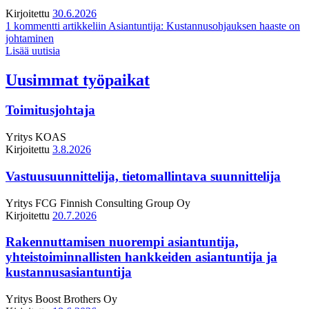
Kirjoitettu
30.6.2026
1 kommentti
artikkeliin Asiantuntija: Kustannusohjauksen haaste on
johtaminen
Lisää uutisia
Uusimmat työpaikat
Toimitusjohtaja
Yritys
KOAS
Kirjoitettu
3.8.2026
Vastuusuunnittelija, tietomallintava suunnittelija
Yritys
FCG Finnish Consulting Group Oy
Kirjoitettu
20.7.2026
Rakennuttamisen nuorempi asiantuntija,
yhteistoiminnallisten hankkeiden asiantuntija ja
kustannusasiantuntija
Yritys
Boost Brothers Oy