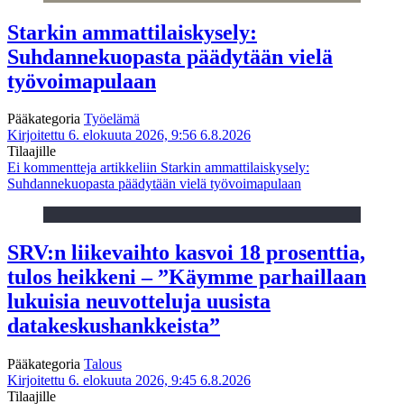
Starkin ammattilaiskysely:
Suhdannekuopasta päädytään vielä
työvoimapulaan
Pääkategoria
Työelämä
Kirjoitettu 6. elokuuta 2026, 9:56
6.8.2026
Tilaajille
Ei kommentteja
artikkeliin Starkin ammattilaiskysely:
Suhdannekuopasta päädytään vielä työvoimapulaan
SRV:n liikevaihto kasvoi 18 prosenttia,
tulos heikkeni – ”Käymme parhaillaan
lukuisia neuvotteluja uusista
datakeskushankkeista”
Pääkategoria
Talous
Kirjoitettu 6. elokuuta 2026, 9:45
6.8.2026
Tilaajille