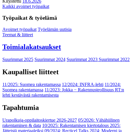
Kirjoitettu
18.6.2026
Kaikki avoimet työpaikat
Työpaikat & työelämä
Avoimet työpaikat
Työelämän uutisia
Teemat & liitteet
Toimialakatsaukset
Suurimmat 2025
Suurimmat 2024
Suurimmat 2023
Suurimmat 2022
Kaupalliset liitteet
11/2025: Suomea rakentamassa
12/2024: INFRA-lehti
11/2024:
Suomea rakentamassa
11/2023: Jokka − Rakennusteollisuus RT:n
lehti kestävästä rakentamisesta
Tapahtumia
Urapolkuja-oppilaitoskiertue 2026-2027
05/2026: Vähähiilinen
rakentaminen & data
10/2025: Rakentamisen kiertotalous 2025:
Jätteistä materiaaleiksi
09/2024: Recticel Talks 2024: Moderni ja