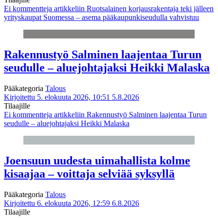
Ei kommentteja
artikkeliin Ruotsalainen korjausrakentaja teki jälleen
yrityskaupat Suomessa – asema pääkaupunkiseudulla vahvistuu
Rakennustyö Salminen laajentaa Turun
seudulle – aluejohtajaksi Heikki Malaska
Pääkategoria
Talous
Kirjoitettu 5. elokuuta 2026, 10:51
5.8.2026
Tilaajille
Ei kommentteja
artikkeliin Rakennustyö Salminen laajentaa Turun
seudulle – aluejohtajaksi Heikki Malaska
Joensuun uudesta uimahallista kolme
kisaajaa – voittaja selviää syksyllä
Pääkategoria
Talous
Kirjoitettu 6. elokuuta 2026, 12:59
6.8.2026
Tilaajille