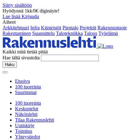
Siirry sisältöön
Hyödynnä 1kk/0€ diginäyte!
Lue lisää
Kirjaudu
Aiheet
Arkkitehtuuri
Infra
Kiinteistöt
Pientalo
Projektit
Rakennustuote
Rakentaminen
Suunnittelu
Talotekniikka
Talous
Työelämä
Kaikki mitä tietää pitää
Hae tältä sivustolta
Haku
Etusivu
100 tuoreinta
Suurimmat
100 tuoreinta
Keskustelut
Näköislehti
Tilaa Rakennuslehti
Uutiskirje
Toimitus
Yhteystiedot