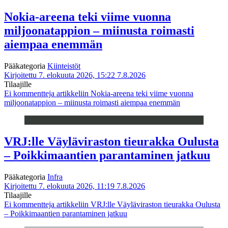
Nokia-areena teki viime vuonna
miljoonatappion – miinusta roimasti
aiempaa enemmän
Pääkategoria
Kiinteistöt
Kirjoitettu 7. elokuuta 2026, 15:22
7.8.2026
Tilaajille
Ei kommentteja
artikkeliin Nokia-areena teki viime vuonna
miljoonatappion – miinusta roimasti aiempaa enemmän
VRJ:lle Väyläviraston tieurakka Oulusta
– Poikkimaantien parantaminen jatkuu
Pääkategoria
Infra
Kirjoitettu 7. elokuuta 2026, 11:19
7.8.2026
Tilaajille
Ei kommentteja
artikkeliin VRJ:lle Väyläviraston tieurakka Oulusta
– Poikkimaantien parantaminen jatkuu