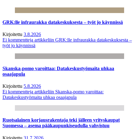
GRK:lle infraurakka datakeskuksesta – työt jo käynnissä
Kirjoitettu
3.8.2026
Ei kommentteja
artikkeliin GRK:lle infraurakka datakeskuksesta –
työt jo käynnissä
Skanska-pomo varoittaa: Datakeskustyömaita uhkaa
osaajapula
Kirjoitettu
5.8.2026
Ei kommentteja
artikkeliin Skanska-pomo varoittaa:
Datakeskustyömaita uhkaa osaajapula
Ruotsalainen korjausrakentaja teki jälleen yrityskaupat
Suomessa – asema pääkaupunkiseudulla vahvistuu
Kirjoitettu
31.7.2026