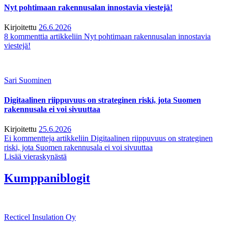
Nyt pohtimaan rakennusalan innostavia viestejä!
Kirjoitettu
26.6.2026
8 kommenttia
artikkeliin Nyt pohtimaan rakennusalan innostavia
viestejä!
Sari Suominen
Digitaalinen riippuvuus on strateginen riski, jota Suomen
rakennusala ei voi sivuuttaa
Kirjoitettu
25.6.2026
Ei kommentteja
artikkeliin Digitaalinen riippuvuus on strateginen
riski, jota Suomen rakennusala ei voi sivuuttaa
Lisää vieraskynästä
Kumppaniblogit
Recticel Insulation Oy