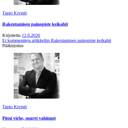
Tapio Kivistö
Rakentamisen painopiste keikahti
Kirjoitettu
12.6.2026
Ei kommentteja
artikkeliin Rakentamisen painopiste keikahti
Pääkirjoitus
Tapio Kivistö
Pieni virhe, suuret vahingot