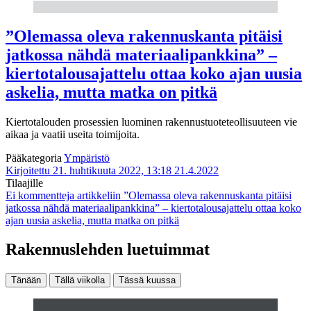
”Olemassa oleva rakennuskanta pitäisi
jatkossa nähdä materiaalipankkina” –
kiertotalousajattelu ottaa koko ajan uusia
askelia, mutta matka on pitkä
Kiertotalouden prosessien luominen rakennustuoteteollisuuteen vie
aikaa ja vaatii useita toimijoita.
Pääkategoria
Ympäristö
Kirjoitettu 21. huhtikuuta 2022, 13:18
21.4.2022
Tilaajille
Ei kommentteja
artikkeliin ”Olemassa oleva rakennuskanta pitäisi
jatkossa nähdä materiaalipankkina” – kiertotalousajattelu ottaa koko
ajan uusia askelia, mutta matka on pitkä
Rakennuslehden luetuimmat
Tänään
Tällä viikolla
Tässä kuussa