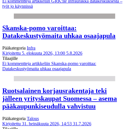
Ei kommentteja
artikkeliin GRK:lle infraurakka datakeskuksesta –
työt jo käynnissä
Skanska-pomo varoittaa:
Datakeskustyömaita uhkaa osaajapula
Pääkategoria
Infra
Kirjoitettu 5. elokuuta 2026, 13:00
5.8.2026
Tilaajille
Ei kommentteja
artikkeliin Skanska-pomo varoittaa:
Datakeskustyömaita uhkaa osaajapula
Ruotsalainen korjausrakentaja teki
jälleen yrityskaupat Suomessa – asema
pääkaupunkiseudulla vahvistuu
Pääkategoria
Talous
Kirjoitettu 31. heinäkuuta 2026, 14:53
31.7.2026
Tilaajille