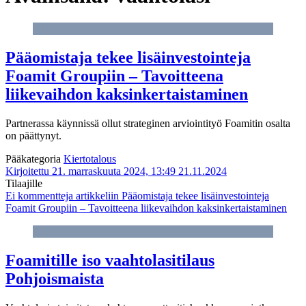
Pääomistaja tekee lisäinvestointeja
Foamit Groupiin – Tavoitteena
liikevaihdon kaksinkertaistaminen
Partnerassa käynnissä ollut strateginen arviointityö Foamitin osalta
on päättynyt.
Pääkategoria
Kiertotalous
Kirjoitettu 21. marraskuuta 2024, 13:49
21.11.2024
Tilaajille
Ei kommentteja
artikkeliin Pääomistaja tekee lisäinvestointeja
Foamit Groupiin – Tavoitteena liikevaihdon kaksinkertaistaminen
Foamitille iso vaahtolasitilaus
Pohjoismaista