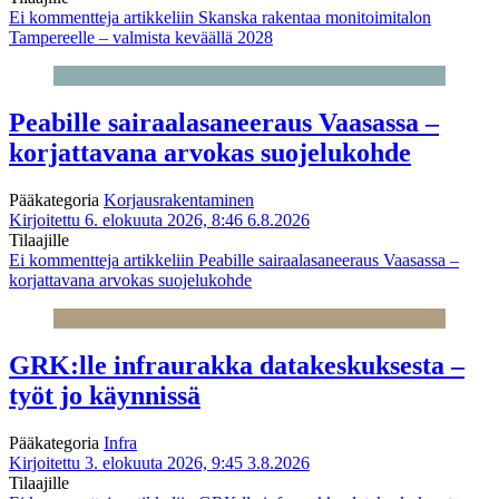
Ei kommentteja
artikkeliin Skanska rakentaa monitoimitalon
Tampereelle – valmista keväällä 2028
Peabille sairaalasaneeraus Vaasassa –
korjattavana arvokas suojelukohde
Pääkategoria
Korjausrakentaminen
Kirjoitettu 6. elokuuta 2026, 8:46
6.8.2026
Tilaajille
Ei kommentteja
artikkeliin Peabille sairaalasaneeraus Vaasassa –
korjattavana arvokas suojelukohde
GRK:lle infraurakka datakeskuksesta –
työt jo käynnissä
Pääkategoria
Infra
Kirjoitettu 3. elokuuta 2026, 9:45
3.8.2026
Tilaajille