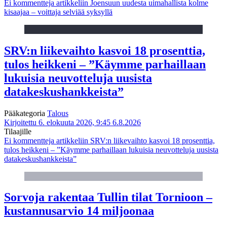
Ei kommentteja
artikkeliin Joensuun uudesta uimahallista kolme
kisaajaa – voittaja selviää syksyllä
SRV:n liikevaihto kasvoi 18 prosenttia,
tulos heikkeni – ”Käymme parhaillaan
lukuisia neuvotteluja uusista
datakeskushankkeista”
Pääkategoria
Talous
Kirjoitettu 6. elokuuta 2026, 9:45
6.8.2026
Tilaajille
Ei kommentteja
artikkeliin SRV:n liikevaihto kasvoi 18 prosenttia,
tulos heikkeni – ”Käymme parhaillaan lukuisia neuvotteluja uusista
datakeskushankkeista”
Sorvoja rakentaa Tullin tilat Tornioon –
kustannusarvio 14 miljoonaa