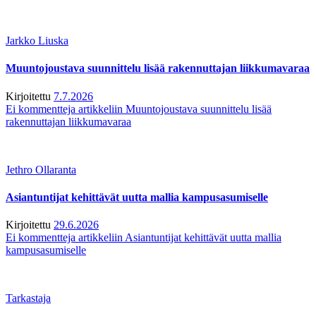
Jarkko Liuska
Muuntojoustava suunnittelu lisää rakennuttajan liikkumavaraa
Kirjoitettu
7.7.2026
Ei kommentteja
artikkeliin Muuntojoustava suunnittelu lisää
rakennuttajan liikkumavaraa
Jethro Ollaranta
Asiantuntijat kehittävät uutta mallia kampusasumiselle
Kirjoitettu
29.6.2026
Ei kommentteja
artikkeliin Asiantuntijat kehittävät uutta mallia
kampusasumiselle
Tarkastaja