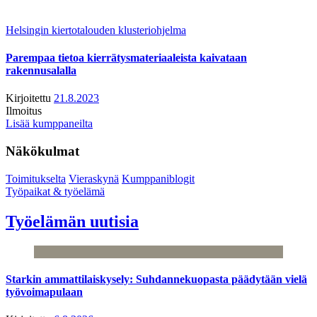
Helsingin kiertotalouden klusteriohjelma
Parempaa tietoa kierrätysmateriaaleista kaivataan
rakennusalalla
Kirjoitettu
21.8.2023
Ilmoitus
Lisää kumppaneilta
Näkökulmat
Toimitukselta
Vieraskynä
Kumppaniblogit
Työpaikat & työelämä
Työelämän uutisia
Starkin ammattilaiskysely: Suhdannekuopasta päädytään vielä
työvoimapulaan