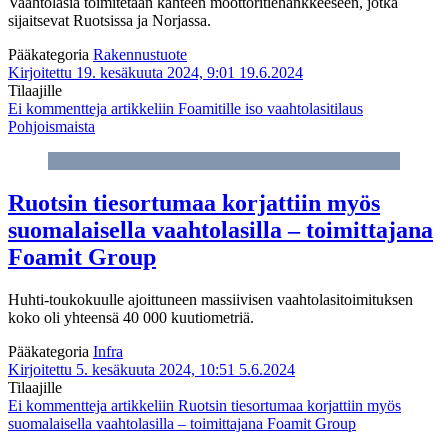
Vaahtolasia toimitetaan kahteen moottoritiehankkeeseen, jotka
sijaitsevat Ruotsissa ja Norjassa.
Pääkategoria
Rakennustuote
Kirjoitettu 19. kesäkuuta 2024, 9:01
19.6.2024
Tilaajille
Ei kommentteja
artikkeliin Foamitille iso vaahtolasitilaus
Pohjoismaista
Ruotsin tiesortumaa korjattiin myös
suomalaisella vaahtolasilla – toimittajana
Foamit Group
Huhti-toukokuulle ajoittuneen massiivisen vaahtolasitoimituksen
koko oli yhteensä 40 000 kuutiometriä.
Pääkategoria
Infra
Kirjoitettu 5. kesäkuuta 2024, 10:51
5.6.2024
Tilaajille
Ei kommentteja
artikkeliin Ruotsin tiesortumaa korjattiin myös
suomalaisella vaahtolasilla – toimittajana Foamit Group