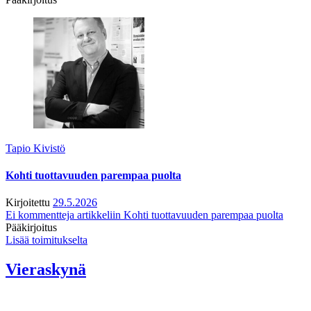
Tapio Kivistö
Kohti tuottavuuden parempaa puolta
Kirjoitettu
29.5.2026
Ei kommentteja
artikkeliin Kohti tuottavuuden parempaa puolta
Pääkirjoitus
Lisää toimitukselta
Vieraskynä