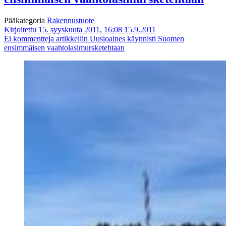
Pääkategoria
Rakennustuote
Kirjoitettu 15. syyskuuta 2011, 16:08
15.9.2011
Ei kommentteja
artikkeliin Uusioaines käynnisti Suomen
ensimmäisen vaahtolasimursketehtaan