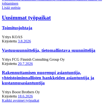
johtaminen
Lisää uutisia
Uusimmat työpaikat
Toimitusjohtaja
Yritys
KOAS
Kirjoitettu
3.8.2026
Vastuusuunnittelija, tietomallintava suunnittelija
Yritys
FCG Finnish Consulting Group Oy
Kirjoitettu
20.7.2026
Rakennuttamisen nuorempi asiantuntija,
yhteistoiminnallisten hankkeiden asiantuntija ja
kustannusasiantuntija
Yritys
Boost Brothers Oy
Kirjoitettu
18.6.2026
Kaikki avoimet työpaikat