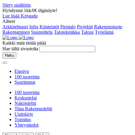
Siirry sisältöön
Hyödynnä 1kk/0€ diginäyte!
Lue lisää
Kirjaudu
Aiheet
Arkkitehtuuri
Infra
Kiinteistöt
Pientalo
Projektit
Rakennustuote
Rakentaminen
Suunnittelu
Talotekniikka
Talous
Työelämä
Kaikki mitä tietää pitää
Hae tältä sivustolta
Haku
Etusivu
100 tuoreinta
Suurimmat
100 tuoreinta
Keskustelut
Näköislehti
Tilaa Rakennuslehti
Uutiskirje
Toimitus
Yhteystiedot