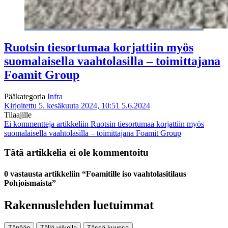
Ruotsin tiesortumaa korjattiin myös
suomalaisella vaahtolasilla – toimittajana
Foamit Group
Pääkategoria
Infra
Kirjoitettu 5. kesäkuuta 2024, 10:51
5.6.2024
Tilaajille
Ei kommentteja
artikkeliin Ruotsin tiesortumaa korjattiin myös
suomalaisella vaahtolasilla – toimittajana Foamit Group
Tätä artikkelia ei ole kommentoitu
0 vastausta artikkeliin “Foamitille iso vaahtolasitilaus
Pohjoismaista”
Rakennuslehden luetuimmat
Tänään
Tällä viikolla
Tässä kuussa