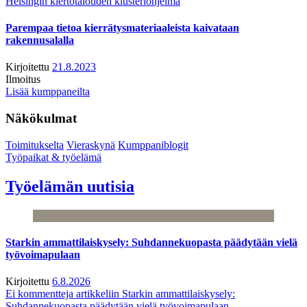
Helsingin kiertotalouden klusteriohjelma
Parempaa tietoa kierrätysmateriaaleista kaivataan
rakennusalalla
Kirjoitettu
21.8.2023
Ilmoitus
Lisää kumppaneilta
Näkökulmat
Toimitukselta
Vieraskynä
Kumppaniblogit
Työpaikat & työelämä
Työelämän uutisia
Starkin ammattilaiskysely: Suhdannekuopasta päädytään vielä
työvoimapulaan
Kirjoitettu
6.8.2026
Ei kommentteja
artikkeliin Starkin ammattilaiskysely:
Suhdannekuopasta päädytään vielä työvoimapulaan