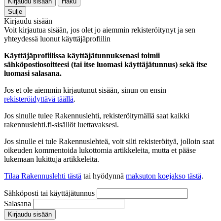
Kirjaudu sisään
Haku
Sulje
Kirjaudu sisään
Voit kirjautua sisään, jos olet jo aiemmin rekisteröitynyt ja sen
yhteydessä luonut käyttäjäprofiilin
Käyttäjäprofiilissa käyttäjätunnuksenasi toimii
sähköpostiosoitteesi (tai itse luomasi käyttäjätunnus) sekä itse
luomasi salasana.
Jos et ole aiemmin kirjautunut sisään, sinun on ensin
rekisteröidyttävä täällä
.
Jos sinulle tulee Rakennuslehti, rekisteröitymällä saat kaikki
rakennuslehti.fi-sisällöt luettavaksesi.
Jos sinulle ei tule Rakennuslehteä, voit silti rekisteröityä, jolloin saat
oikeuden kommentoida lukottomia artikkeleita, mutta et pääse
lukemaan lukittuja artikkeleita.
Tilaa Rakennuslehti tästä
tai hyödynnä
maksuton koejakso tästä
.
Sähköposti tai käyttäjätunnus
Salasana
Kirjaudu sisään