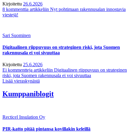
Kirjoitettu
26.6.2026
8 kommenttia
artikkeliin Nyt pohtimaan rakennusalan innostavia
viestejä!
Sari Suominen
Digitaalinen riippuvuus on strateginen riski, jota Suomen
rakennusala ei voi sivuuttaa
Kirjoitettu
25.6.2026
Ei kommentteja
artikkeliin Digitaalinen riippuvuus on strateginen
riski, jota Suomen rakennusala ei voi sivuuttaa
Lisää vieraskynästä
Kumppaniblogit
Recticel Insulation Oy
PIR-katto pitää pintansa kovillakin keleillä