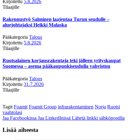
Kirjoitettu
5.8.2026
Tilaajille
Rakennustyö Salminen laajentaa Turun seudulle –
aluejohtajaksi Heikki Malaska
Pääkategoria
Talous
Kirjoitettu
5.8.2026
Tilaajille
Ruotsalainen korjausrakentaja teki jälleen yrityskaupat
Suomessa – asema pääkaupunkiseudulla vahvistuu
Pääkategoria
Talous
Kirjoitettu
31.7.2026
Tilaajille
Tagit
Foamit
Foamit Group
infrarakentaminen
Norja
Ruotsi
vaahtolasi
Jaa Facebookissa
Jaa LinkedInissä
Lähetä linkki sähköpostilla
Lisää aiheesta