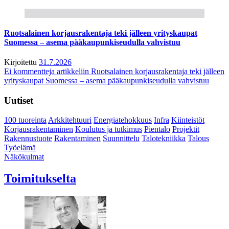
Ruotsalainen korjausrakentaja teki jälleen yrityskaupat
Suomessa – asema pääkaupunkiseudulla vahvistuu
Kirjoitettu
31.7.2026
Ei kommentteja
artikkeliin Ruotsalainen korjausrakentaja teki jälleen
yrityskaupat Suomessa – asema pääkaupunkiseudulla vahvistuu
Uutiset
100 tuoreinta
Arkkitehtuuri
Energiatehokkuus
Infra
Kiinteistöt
Korjausrakentaminen
Koulutus ja tutkimus
Pientalo
Projektit
Rakennustuote
Rakentaminen
Suunnittelu
Talotekniikka
Talous
Työelämä
Näkökulmat
Toimitukselta