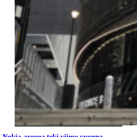
Nokia-areena teki viime vuonna