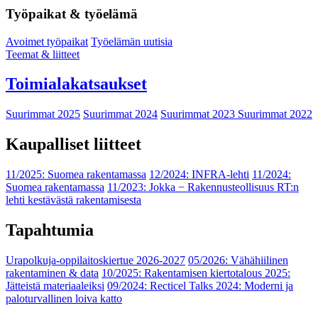
Työpaikat & työelämä
Avoimet työpaikat
Työelämän uutisia
Teemat & liitteet
Toimialakatsaukset
Suurimmat 2025
Suurimmat 2024
Suurimmat 2023
Suurimmat 2022
Kaupalliset liitteet
11/2025: Suomea rakentamassa
12/2024: INFRA-lehti
11/2024:
Suomea rakentamassa
11/2023: Jokka − Rakennusteollisuus RT:n
lehti kestävästä rakentamisesta
Tapahtumia
Urapolkuja-oppilaitoskiertue 2026-2027
05/2026: Vähähiilinen
rakentaminen & data
10/2025: Rakentamisen kiertotalous 2025:
Jätteistä materiaaleiksi
09/2024: Recticel Talks 2024: Moderni ja
paloturvallinen loiva katto