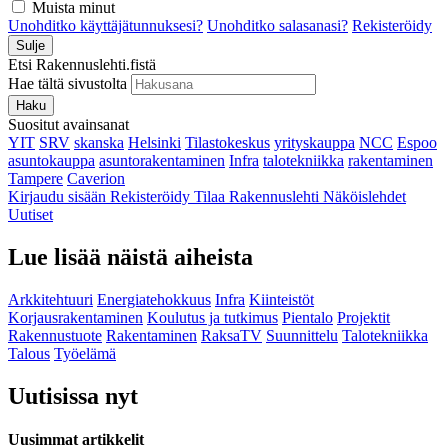
Muista minut
Unohditko käyttäjätunnuksesi?
Unohditko salasanasi?
Rekisteröidy
Sulje
Etsi Rakennuslehti.fistä
Hae tältä sivustolta
Haku
Suositut avainsanat
YIT
SRV
skanska
Helsinki
Tilastokeskus
yrityskauppa
NCC
Espoo
asuntokauppa
asuntorakentaminen
Infra
talotekniikka
rakentaminen
Tampere
Caverion
Kirjaudu sisään
Rekisteröidy
Tilaa Rakennuslehti
Näköislehdet
Uutiset
Lue lisää näistä aiheista
Arkkitehtuuri
Energiatehokkuus
Infra
Kiinteistöt
Korjausrakentaminen
Koulutus ja tutkimus
Pientalo
Projektit
Rakennustuote
Rakentaminen
RaksaTV
Suunnittelu
Talotekniikka
Talous
Työelämä
Uutisissa nyt
Uusimmat artikkelit