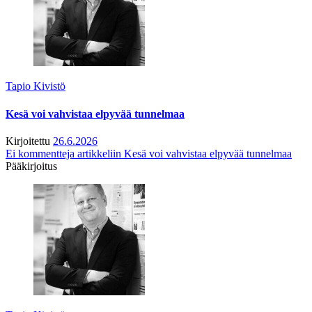
Tapio Kivistö
Kesä voi vahvistaa elpyvää tunnelmaa
Kirjoitettu
26.6.2026
Ei kommentteja
artikkeliin Kesä voi vahvistaa elpyvää tunnelmaa
Pääkirjoitus