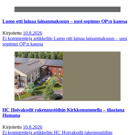
Lumo otti lainaa lainanmaksuun – uusi sopimus OP:n kanssa
Kirjoitettu
10.8.2026
Ei kommentteja
artikkeliin Lumo otti lainaa lainanmaksuun – uusi
sopimus OP:n kanssa
HC Hoivakodit rakennustöihin Kirkkonummella – tilaajana
Humana
Kirjoitettu
10.8.2026
Ei kommentteja
artikkeliin HC Hoivakodit rakennustöihin