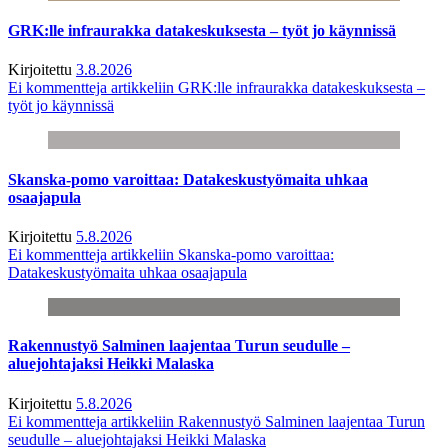
GRK:lle infraurakka datakeskuksesta – työt jo käynnissä
Kirjoitettu
3.8.2026
Ei kommentteja
artikkeliin GRK:lle infraurakka datakeskuksesta –
työt jo käynnissä
Skanska-pomo varoittaa: Datakeskustyömaita uhkaa
osaajapula
Kirjoitettu
5.8.2026
Ei kommentteja
artikkeliin Skanska-pomo varoittaa:
Datakeskustyömaita uhkaa osaajapula
Rakennustyö Salminen laajentaa Turun seudulle –
aluejohtajaksi Heikki Malaska
Kirjoitettu
5.8.2026
Ei kommentteja
artikkeliin Rakennustyö Salminen laajentaa Turun
seudulle – aluejohtajaksi Heikki Malaska