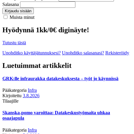
Salasana
Kirjaudu sisään
Muista minut
Hyödynnä 1kk/0€ diginäyte!
Tutustu tästä
Unohditko käyttäjätunnuksesi?
Unohditko salasanasi?
Rekisteröidy
Luetuimmat artikkelit
GRK:lle infraurakka datakeskuksesta – työt jo käynnissä
Pääkategoria
Infra
Kirjoitettu
3.8.2026
Tilaajille
Skanska-pomo varoittaa: Datakeskustyömaita uhkaa
osaajapula
Pääkategoria
Infra