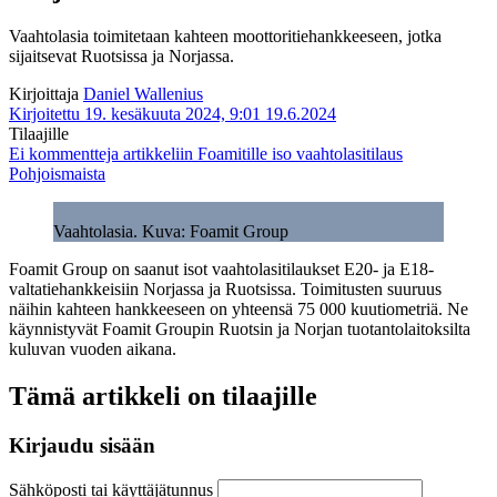
Vaahtolasia toimitetaan kahteen moottoritiehankkeeseen, jotka
sijaitsevat Ruotsissa ja Norjassa.
Kirjoittaja
Daniel Wallenius
Kirjoitettu 19. kesäkuuta 2024, 9:01
19.6.2024
Tilaajille
Ei kommentteja
artikkeliin Foamitille iso vaahtolasitilaus
Pohjoismaista
Vaahtolasia. Kuva: Foamit Group
Foamit Group on saanut isot vaahtolasitilaukset E20- ja E18-
valtatiehankkeisiin Norjassa ja Ruotsissa. Toimitusten suuruus
näihin kahteen hankkeeseen on yhteensä 75 000 kuutiometriä. Ne
käynnistyvät Foamit Groupin Ruotsin ja Norjan tuotantolaitoksilta
kuluvan vuoden aikana.
Tämä artikkeli on tilaajille
Kirjaudu sisään
Sähköposti tai käyttäjätunnus