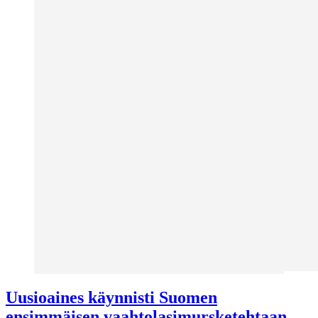
Uusioaines käynnisti Suomen
ensimmäisen vaahtolasimursketehtaan