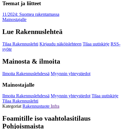
Teemat ja liitteet
11/2024: Suomea rakentamassa
Mainostajalle
Lue Rakennuslehteä
Tilaa Rakennuslehti
Kirjaudu näköislehteen
Tilaa uutiskirje
RSS-
syöte
Mainosta & ilmoita
Ilmoita Rakennuslehdessä
Myynnin yhteystiedot
Mainostajalle
Ilmoita Rakennuslehdessä
Myynnin yhteystiedot
Tilaa uutiskirje
Tilaa Rakennuslehti
Kategoriat
Rakennustuote
Infra
Foamitille iso vaahtolasitilaus
Pohjoismaista