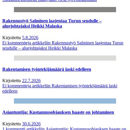
Rakennustyö Salminen laajentaa Turun seudulle –
aluejohtajaksi Heikki Malaska
Kirjoitettu
5.8.2026
Ei kommentteja
artikkeliin Rakennustyö Salminen laajentaa Turun
seudulle – aluejohtajaksi Heikki Malaska
Rakentamisen työntekijämäärä laski edelleen
Kirjoitettu
22.7.2026
Ei kommentteja
artikkeliin Rakentamisen työntekijämäärä laski
edelleen
Asiantuntija: Kustannusohjauksen haaste on johtaminen
Kirjoitettu
30.6.2026
1 kommentti
artikkeliin Asiantuntija: Kustannusohjauksen haaste on