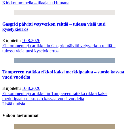
Kirkkonummella – tilaajana Humana
Gasgrid päivitti vetyverkon reittiä – tulossa vielä uusi
kyselykierros
Kirjoitettu
10.8.2026
Ei kommentteja
artikkeliin Gasgrid päivitti vetyverkon reittiä –
tulossa vielä uusi kyselykierros
Tampereen ratikka rikkoi kaksi merkkipaalua – suosio kasvaa
vuosi vuodelta
Kirjoitettu
10.8.2026
Ei kommentteja
artikkeliin Tampereen ratikka rikkoi kaksi
merkkipaalua – suosio kasvaa vuosi vuodelta
Lisää uutisia
Viikon luetuimmat