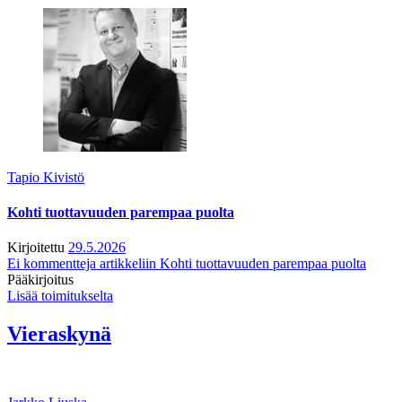
Tapio Kivistö
Kohti tuottavuuden parempaa puolta
Kirjoitettu
29.5.2026
Ei kommentteja
artikkeliin Kohti tuottavuuden parempaa puolta
Pääkirjoitus
Lisää toimitukselta
Vieraskynä