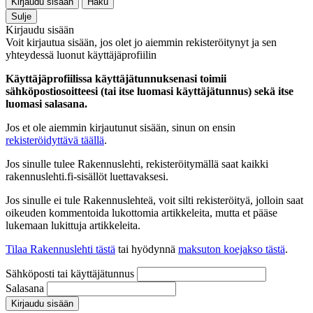
Kirjaudu sisään
Haku
Sulje
Kirjaudu sisään
Voit kirjautua sisään, jos olet jo aiemmin rekisteröitynyt ja sen
yhteydessä luonut käyttäjäprofiilin
Käyttäjäprofiilissa käyttäjätunnuksenasi toimii
sähköpostiosoitteesi (tai itse luomasi käyttäjätunnus) sekä itse
luomasi salasana.
Jos et ole aiemmin kirjautunut sisään, sinun on ensin
rekisteröidyttävä täällä
.
Jos sinulle tulee Rakennuslehti, rekisteröitymällä saat kaikki
rakennuslehti.fi-sisällöt luettavaksesi.
Jos sinulle ei tule Rakennuslehteä, voit silti rekisteröityä, jolloin saat
oikeuden kommentoida lukottomia artikkeleita, mutta et pääse
lukemaan lukittuja artikkeleita.
Tilaa Rakennuslehti tästä
tai hyödynnä
maksuton koejakso tästä
.
Sähköposti tai käyttäjätunnus
Salasana
Kirjaudu sisään