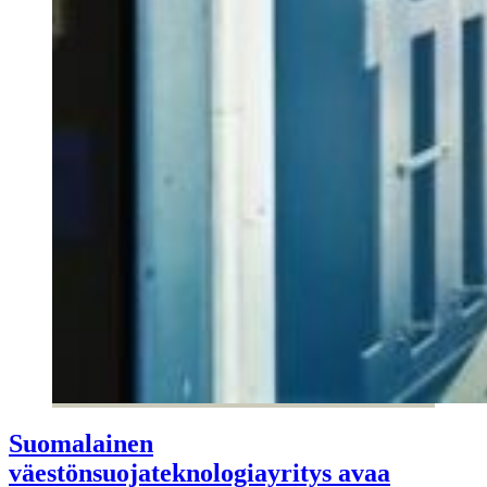
Suomalainen
väestönsuojateknologiayritys avaa