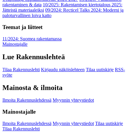
rakentaminen & data
10/2025: Rakentamisen kiertotalous 2025:
Jätteistä materiaaleiksi
09/2024: Recticel Talks 2024: Moderni ja
paloturvallinen loiva katto
Teemat ja liitteet
11/2024: Suomea rakentamassa
Mainostajalle
Lue Rakennuslehteä
Tilaa Rakennuslehti
Kirjaudu näköislehteen
Tilaa uutiskirje
RSS-
syöte
Mainosta & ilmoita
Ilmoita Rakennuslehdessä
Myynnin yhteystiedot
Mainostajalle
Ilmoita Rakennuslehdessä
Myynnin yhteystiedot
Tilaa uutiskirje
Tilaa Rakennuslehti