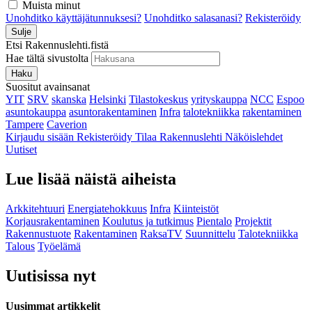
Muista minut
Unohditko käyttäjätunnuksesi?
Unohditko salasanasi?
Rekisteröidy
Sulje
Etsi Rakennuslehti.fistä
Hae tältä sivustolta
Haku
Suositut avainsanat
YIT
SRV
skanska
Helsinki
Tilastokeskus
yrityskauppa
NCC
Espoo
asuntokauppa
asuntorakentaminen
Infra
talotekniikka
rakentaminen
Tampere
Caverion
Kirjaudu sisään
Rekisteröidy
Tilaa Rakennuslehti
Näköislehdet
Uutiset
Lue lisää näistä aiheista
Arkkitehtuuri
Energiatehokkuus
Infra
Kiinteistöt
Korjausrakentaminen
Koulutus ja tutkimus
Pientalo
Projektit
Rakennustuote
Rakentaminen
RaksaTV
Suunnittelu
Talotekniikka
Talous
Työelämä
Uutisissa nyt
Uusimmat artikkelit