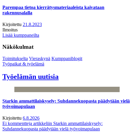
Parempaa tietoa kierrätysmateriaaleista kaivataan
rakennusalalla
Kirjoitettu
21.8.2023
Ilmoitus
Lisää kumppaneilta
Näkökulmat
Toimitukselta
Vieraskynä
Kumppaniblogit
Työpaikat & työelämä
Työelämän uutisia
Starkin ammattilaiskysely: Suhdannekuopasta päädytään vielä
työvoimapulaan
Kirjoitettu
6.8.2026
Ei kommentteja
artikkeliin Starkin ammattilaiskysely:
Suhdannekuopasta päädytään vielä työvoimapulaan