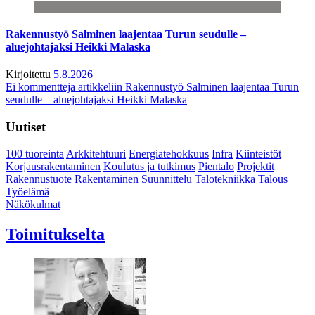
Rakennustyö Salminen laajentaa Turun seudulle –
aluejohtajaksi Heikki Malaska
Kirjoitettu
5.8.2026
Ei kommentteja
artikkeliin Rakennustyö Salminen laajentaa Turun
seudulle – aluejohtajaksi Heikki Malaska
Uutiset
100 tuoreinta
Arkkitehtuuri
Energiatehokkuus
Infra
Kiinteistöt
Korjausrakentaminen
Koulutus ja tutkimus
Pientalo
Projektit
Rakennustuote
Rakentaminen
Suunnittelu
Talotekniikka
Talous
Työelämä
Näkökulmat
Toimitukselta