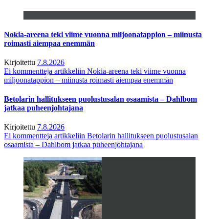
Nokia-areena teki viime vuonna miljoonatappion – miinusta
roimasti aiempaa enemmän
Kirjoitettu
7.8.2026
Ei kommentteja
artikkeliin Nokia-areena teki viime vuonna
miljoonatappion – miinusta roimasti aiempaa enemmän
Betolarin hallitukseen puolustusalan osaamista – Dahlbom
jatkaa puheenjohtajana
Kirjoitettu
7.8.2026
Ei kommentteja
artikkeliin Betolarin hallitukseen puolustusalan
osaamista – Dahlbom jatkaa puheenjohtajana