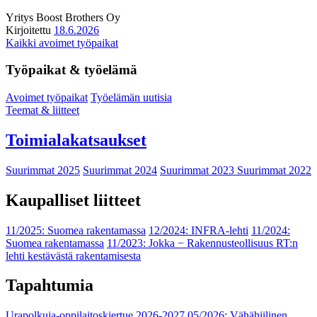
Yritys
Boost Brothers Oy
Kirjoitettu
18.6.2026
Kaikki avoimet työpaikat
Työpaikat & työelämä
Avoimet työpaikat
Työelämän uutisia
Teemat & liitteet
Toimialakatsaukset
Suurimmat 2025
Suurimmat 2024
Suurimmat 2023
Suurimmat 2022
Kaupalliset liitteet
11/2025: Suomea rakentamassa
12/2024: INFRA-lehti
11/2024:
Suomea rakentamassa
11/2023: Jokka − Rakennusteollisuus RT:n
lehti kestävästä rakentamisesta
Tapahtumia
Urapolkuja-oppilaitoskiertue 2026-2027
05/2026: Vähähiilinen