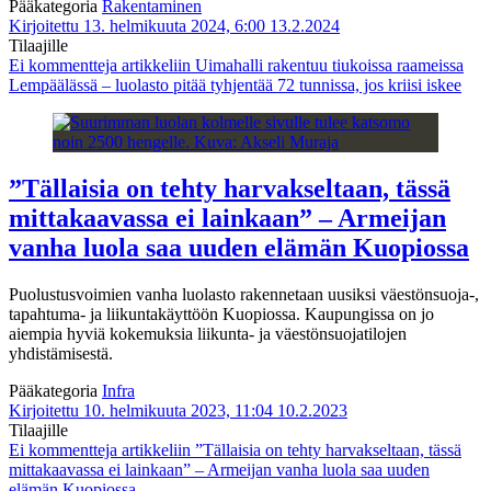
Pääkategoria
Rakentaminen
Kirjoitettu 13. helmikuuta 2024, 6:00
13.2.2024
Tilaajille
Ei kommentteja
artikkeliin Uimahalli rakentuu tiukoissa raameissa
Lempäälässä – luolasto pitää tyhjentää 72 tunnissa, jos kriisi iskee
”Tällaisia on tehty harvakseltaan, tässä
mittakaavassa ei lainkaan” – Armeijan
vanha luola saa uuden elämän Kuopiossa
Puolustusvoimien vanha luolasto rakennetaan uusiksi väestönsuoja-,
tapahtuma- ja liikuntakäyttöön Kuopiossa. Kaupungissa on jo
aiempia hyviä kokemuksia liikunta- ja väestönsuojatilojen
yhdistämisestä.
Pääkategoria
Infra
Kirjoitettu 10. helmikuuta 2023, 11:04
10.2.2023
Tilaajille
Ei kommentteja
artikkeliin ”Tällaisia on tehty harvakseltaan, tässä
mittakaavassa ei lainkaan” – Armeijan vanha luola saa uuden
elämän Kuopiossa