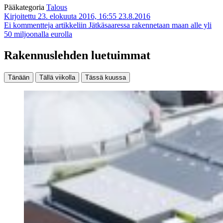
Pääkategoria
Talous
Kirjoitettu 23. elokuuta 2016, 16:55
23.8.2016
Ei kommentteja
artikkeliin Jätkäsaaressa rakennetaan maan alle yli
50 miljoonalla eurolla
Rakennuslehden luetuimmat
Tänään
Tällä viikolla
Tässä kuussa