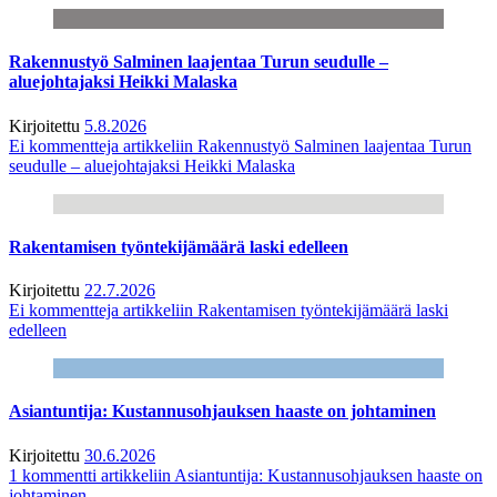
Rakennustyö Salminen laajentaa Turun seudulle –
aluejohtajaksi Heikki Malaska
Kirjoitettu
5.8.2026
Ei kommentteja
artikkeliin Rakennustyö Salminen laajentaa Turun
seudulle – aluejohtajaksi Heikki Malaska
Rakentamisen työntekijämäärä laski edelleen
Kirjoitettu
22.7.2026
Ei kommentteja
artikkeliin Rakentamisen työntekijämäärä laski
edelleen
Asiantuntija: Kustannusohjauksen haaste on johtaminen
Kirjoitettu
30.6.2026
1 kommentti
artikkeliin Asiantuntija: Kustannusohjauksen haaste on
johtaminen