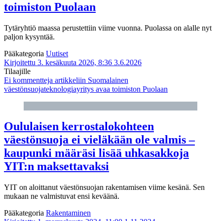
toimiston Puolaan
Tytäryhtiö maassa perustettiin viime vuonna. Puolassa on alalle nyt
paljon kysyntää.
Pääkategoria
Uutiset
Kirjoitettu 3. kesäkuuta 2026, 8:36
3.6.2026
Tilaajille
Ei kommentteja
artikkeliin Suomalainen
väestönsuojateknologiayritys avaa toimiston Puolaan
Oululaisen kerrostalokohteen
väestönsuoja ei vieläkään ole valmis –
kaupunki määräsi lisää uhkasakkoja
YIT:n maksettavaksi
YIT on aloittanut väestönsuojan rakentamisen viime kesänä. Sen
mukaan ne valmistuvat ensi keväänä.
Pääkategoria
Rakentaminen