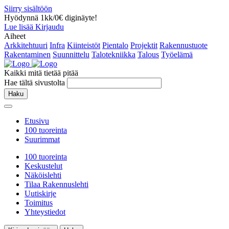
Siirry sisältöön
Hyödynnä 1kk/0€ diginäyte!
Lue lisää
Kirjaudu
Aiheet
Arkkitehtuuri
Infra
Kiinteistöt
Pientalo
Projektit
Rakennustuote
Rakentaminen
Suunnittelu
Talotekniikka
Talous
Työelämä
Kaikki mitä tietää pitää
Hae tältä sivustolta
Haku
Etusivu
100 tuoreinta
Suurimmat
100 tuoreinta
Keskustelut
Näköislehti
Tilaa Rakennuslehti
Uutiskirje
Toimitus
Yhteystiedot