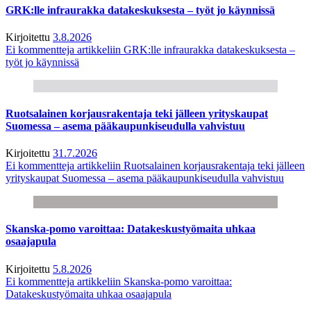
GRK:lle infraurakka datakeskuksesta – työt jo käynnissä
Kirjoitettu
3.8.2026
Ei kommentteja
artikkeliin GRK:lle infraurakka datakeskuksesta –
työt jo käynnissä
Ruotsalainen korjausrakentaja teki jälleen yrityskaupat
Suomessa – asema pääkaupunkiseudulla vahvistuu
Kirjoitettu
31.7.2026
Ei kommentteja
artikkeliin Ruotsalainen korjausrakentaja teki jälleen
yrityskaupat Suomessa – asema pääkaupunkiseudulla vahvistuu
Skanska-pomo varoittaa: Datakeskustyömaita uhkaa
osaajapula
Kirjoitettu
5.8.2026
Ei kommentteja
artikkeliin Skanska-pomo varoittaa:
Datakeskustyömaita uhkaa osaajapula