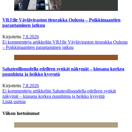
VRJ:lle Väyläviraston tieurakka Oulusta – Poikkimaantien
parantaminen jatkuu
Kirjoitettu
7.8.2026
Ei kommentteja
artikkeliin VRJ:lle Väyläviraston tieurakka Oulusta
– Poikkimaantien parantaminen jatkuu
Sahateollisuudella edelleen synkät näkymät – kiusana korkea
puunhinta ja heikko kysyntä
Kirjoitettu
7.8.2026
Ei kommentteja
artikkeliin Sahateollisuudella edelleen synkät
näkymät – kiusana korkea puunhinta ja heikko kysyntä
Lisää uutisia
Viikon luetuimmat