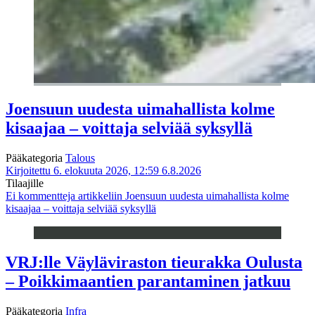
Joensuun uudesta uimahallista kolme
kisaajaa – voittaja selviää syksyllä
Pääkategoria
Talous
Kirjoitettu 6. elokuuta 2026, 12:59
6.8.2026
Tilaajille
Ei kommentteja
artikkeliin Joensuun uudesta uimahallista kolme
kisaajaa – voittaja selviää syksyllä
VRJ:lle Väyläviraston tieurakka Oulusta
– Poikkimaantien parantaminen jatkuu
Pääkategoria
Infra