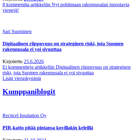
8 kommenttia
artikkeliin Nyt pohtimaan rakennusalan innostavia
viestejä!
Sari Suominen
Digitaalinen riippuvuus on strateginen riski, jota Suomen
rakennusala ei voi sivuuttaa
Kirjoitettu
25.6.2026
Ei kommentteja
artikkeliin Digitaalinen riippuvuus on strateginen
riski, jota Suomen rakennusala ei voi sivuuttaa
Lisää vieraskynästä
Kumppaniblogit
Recticel Insulation Oy
PIR-katto pitää pintansa kovillakin keleillä