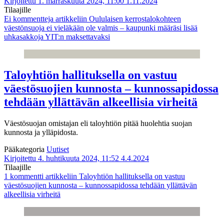
Kirjoitettu 1. marraskuuta 2024, 11:00
1.11.2024
Tilaajille
Ei kommentteja
artikkeliin Oululaisen kerrostalokohteen
väestönsuoja ei vieläkään ole valmis – kaupunki määräsi lisää
uhkasakkoja YIT:n maksettavaksi
Taloyhtiön hallituksella on vastuu
väestösuojien kunnosta – kunnossapidossa
tehdään yllättävän alkeellisia virheitä
Väestösuojan omistajan eli taloyhtiön pitää huolehtia suojan
kunnosta ja ylläpidosta.
Pääkategoria
Uutiset
Kirjoitettu 4. huhtikuuta 2024, 11:52
4.4.2024
Tilaajille
1 kommentti
artikkeliin Taloyhtiön hallituksella on vastuu
väestösuojien kunnosta – kunnossapidossa tehdään yllättävän
alkeellisia virheitä