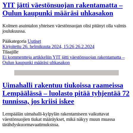
YIT jätti väestönsuojan rakentamatta –
Oulun kaupunki määräsi uhkasakon
Kolmen asuintalon yhteisen väestönsuojan olisi pitänyt olla valmis
joulukuussa.
Pääkategoria
Uutiset
Kirjoitettu 26. helmikuuta 2024, 15:26
26.2.2024
Tilaajille
Ei kommentteja
artikkeliin YIT jätti väestönsuojan rakentamatta –
Oulun kaupunki määräsi uhkasakon
Uimahalli rakentuu tiukoissa raameissa
Lempäälässä – luolasto pitää tyhjentää 72
tunnissa, jos kriisi iskee
Lempäälän uimahalli-kylpylän rakentamiseen vaikuttavat
väestönsuojien tiukat määräykset, mikä näkyy muun muassa
tärähdyskuormavaatimuksissa.