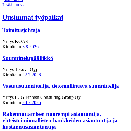
Lisää uutisia
Uusimmat työpaikat
Toimitusjohtaja
Yritys
KOAS
Kirjoitettu
3.8.2026
Suunnittelupäällikkö
Yritys
Tekova Oyj
Kirjoitettu
22.7.2026
Vastuusuunnittelija, tietomallintava suunnittelija
Yritys
FCG Finnish Consulting Group Oy
Kirjoitettu
20.7.2026
Rakennuttamisen nuorempi asiantuntija,
yhteistoiminnallisten hankkeiden asiantuntija ja
kustannusasiantuntija