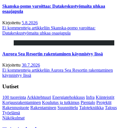
Skanska-pomo varoittaa: Datakeskustyömaita uhkaa
osaajapula
Kirjoitettu
5.8.2026
Ei kommentteja
artikkeliin Skanska-pomo varoittaa:
Datakeskustyömaita uhkaa osaajapula
Aurora Sea Resortin rakentaminen käynnistyy Iissä
Kirjoitettu
30.7.2026
Ei kommentteja
artikkeliin Aurora Sea Resortin rakentaminen
käynnistyy Iissä
Uutiset
100 tuoreinta
Arkkitehtuuri
Energiatehokkuus
Infra
Kiinteistöt
Korjausrakentaminen
Koulutus ja tutkimus
Pientalo
Projektit
Rakennustuote
Rakentaminen
Suunnittelu
Talotekniikka
Talous
Työelämä
Näkökulmat