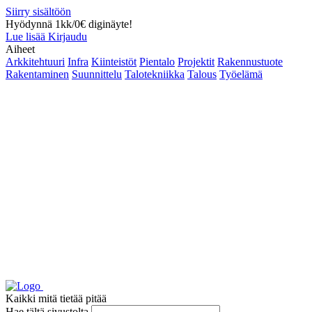
Siirry sisältöön
Hyödynnä 1kk/0€ diginäyte!
Lue lisää
Kirjaudu
Aiheet
Arkkitehtuuri
Infra
Kiinteistöt
Pientalo
Projektit
Rakennustuote
Rakentaminen
Suunnittelu
Talotekniikka
Talous
Työelämä
Kaikki mitä tietää pitää
Hae tältä sivustolta