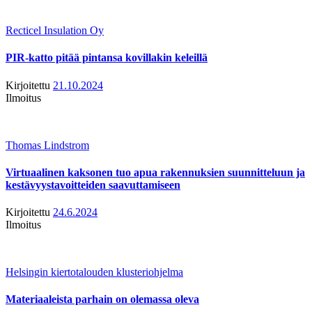
Recticel Insulation Oy
PIR-katto pitää pintansa kovillakin keleillä
Kirjoitettu
21.10.2024
Ilmoitus
Thomas Lindstrom
Virtuaalinen kaksonen tuo apua rakennuksien suunnitteluun ja
kestävyystavoitteiden saavuttamiseen
Kirjoitettu
24.6.2024
Ilmoitus
Helsingin kiertotalouden klusteriohjelma
Materiaaleista parhain on olemassa oleva