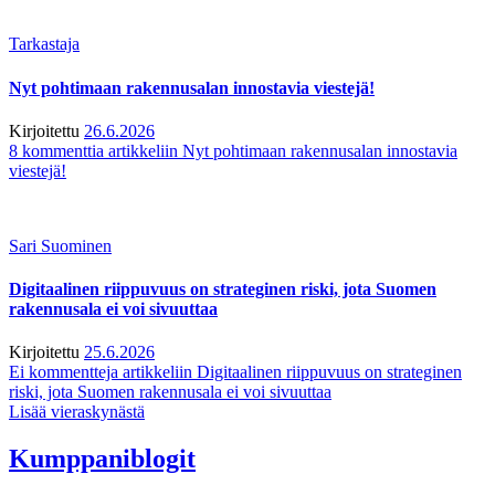
Tarkastaja
Nyt pohtimaan rakennusalan innostavia viestejä!
Kirjoitettu
26.6.2026
8 kommenttia
artikkeliin Nyt pohtimaan rakennusalan innostavia
viestejä!
Sari Suominen
Digitaalinen riippuvuus on strateginen riski, jota Suomen
rakennusala ei voi sivuuttaa
Kirjoitettu
25.6.2026
Ei kommentteja
artikkeliin Digitaalinen riippuvuus on strateginen
riski, jota Suomen rakennusala ei voi sivuuttaa
Lisää vieraskynästä
Kumppaniblogit