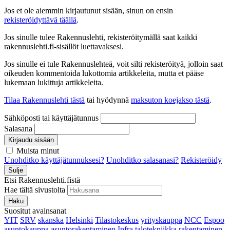
Jos et ole aiemmin kirjautunut sisään, sinun on ensin
rekisteröidyttävä täällä
.
Jos sinulle tulee Rakennuslehti, rekisteröitymällä saat kaikki
rakennuslehti.fi-sisällöt luettavaksesi.
Jos sinulle ei tule Rakennuslehteä, voit silti rekisteröityä, jolloin saat
oikeuden kommentoida lukottomia artikkeleita, mutta et pääse
lukemaan lukittuja artikkeleita.
Tilaa Rakennuslehti tästä
tai hyödynnä
maksuton koejakso tästä
.
Sähköposti tai käyttäjätunnus
Salasana
Kirjaudu sisään
Muista minut
Unohditko käyttäjätunnuksesi?
Unohditko salasanasi?
Rekisteröidy
Sulje
Etsi Rakennuslehti.fistä
Hae tältä sivustolta
Haku
Suositut avainsanat
YIT
SRV
skanska
Helsinki
Tilastokeskus
yrityskauppa
NCC
Espoo
asuntokauppa
asuntorakentaminen
Infra
talotekniikka
rakentaminen