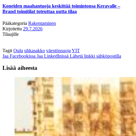
Koneiden maahantuoja keskittää toimintonsa Keravalle –
Brand toimitilat toteuttaa uutta tilaa
Pääkategoria
Rakentaminen
Kirjoitettu
29.7.2026
Tilaajille
Tagit
Oulu
uhkasakko
väestönsuoja
YIT
Jaa Facebookissa
Jaa LinkedInissä
Lähetä linkki sähköpostilla
Lisää aiheesta