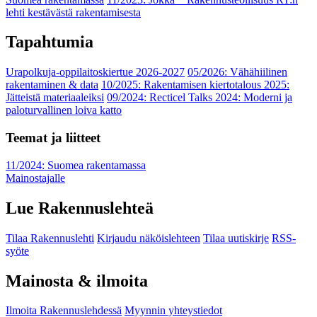
lehti kestävästä rakentamisesta
Tapahtumia
Urapolkuja-oppilaitoskiertue 2026-2027
05/2026: Vähähiilinen
rakentaminen & data
10/2025: Rakentamisen kiertotalous 2025:
Jätteistä materiaaleiksi
09/2024: Recticel Talks 2024: Moderni ja
paloturvallinen loiva katto
Teemat ja liitteet
11/2024: Suomea rakentamassa
Mainostajalle
Lue Rakennuslehteä
Tilaa Rakennuslehti
Kirjaudu näköislehteen
Tilaa uutiskirje
RSS-
syöte
Mainosta & ilmoita
Ilmoita Rakennuslehdessä
Myynnin yhteystiedot