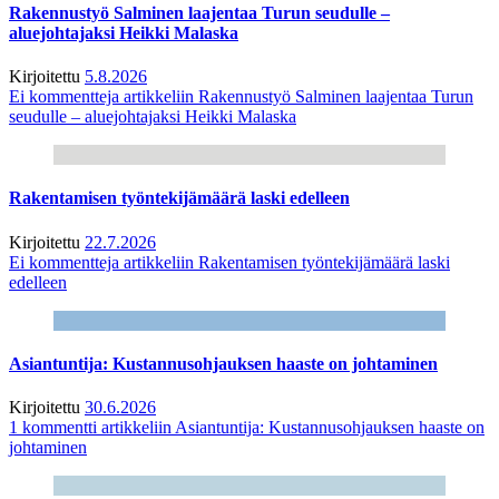
Rakennustyö Salminen laajentaa Turun seudulle –
aluejohtajaksi Heikki Malaska
Kirjoitettu
5.8.2026
Ei kommentteja
artikkeliin Rakennustyö Salminen laajentaa Turun
seudulle – aluejohtajaksi Heikki Malaska
Rakentamisen työntekijämäärä laski edelleen
Kirjoitettu
22.7.2026
Ei kommentteja
artikkeliin Rakentamisen työntekijämäärä laski
edelleen
Asiantuntija: Kustannusohjauksen haaste on johtaminen
Kirjoitettu
30.6.2026
1 kommentti
artikkeliin Asiantuntija: Kustannusohjauksen haaste on
johtaminen