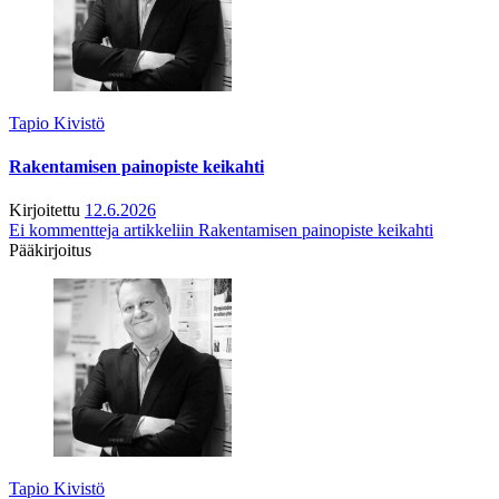
Tapio Kivistö
Rakentamisen painopiste keikahti
Kirjoitettu
12.6.2026
Ei kommentteja
artikkeliin Rakentamisen painopiste keikahti
Pääkirjoitus
Tapio Kivistö