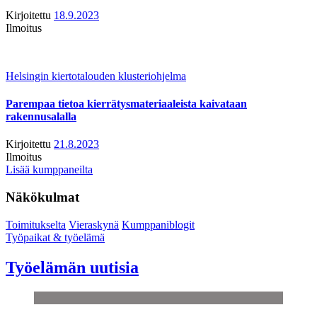
Kirjoitettu
18.9.2023
Ilmoitus
Helsingin kiertotalouden klusteriohjelma
Parempaa tietoa kierrätysmateriaaleista kaivataan
rakennusalalla
Kirjoitettu
21.8.2023
Ilmoitus
Lisää kumppaneilta
Näkökulmat
Toimitukselta
Vieraskynä
Kumppaniblogit
Työpaikat & työelämä
Työelämän uutisia