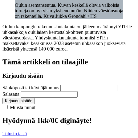
Oulun asemanseutua. Kuvan keskellä olevia valkoisia
torneja on nykyisin yksi enemmän. Niiden väestönsuoja
on rakenteilla. Kuva Jukka Gröndahl / HS
Oulun kaupungin rakennuslautakunta on jälleen määrännyt YIT:lle
uhkasakkoja oululaisen kerrostalokohteen puuttuvista
väestönsuojasta. Yhdyskuntalautakunta tuomitsi YIT:n
maksettavaksi kesäkuussa 2023 asetetun uhkasakon juoksevista
lisäeristä yhteensä 140 000 euroa.
Tämä artikkeli on tilaajille
Kirjaudu sisään
Sähköposti tai käyttäjätunnus
Salasana
Kirjaudu sisään
Muista minut
Hyödynnä 1kk/0€ diginäyte!
Tutustu tästä