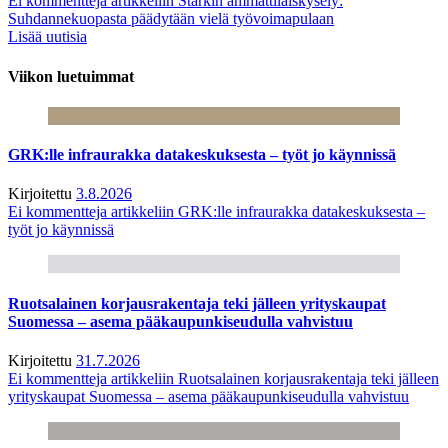
Ei kommentteja
artikkeliin Starkin ammattilaiskysely:
Suhdannekuopasta päädytään vielä työvoimapulaan
Lisää uutisia
Viikon luetuimmat
GRK:lle infraurakka datakeskuksesta – työt jo käynnissä
Kirjoitettu
3.8.2026
Ei kommentteja
artikkeliin GRK:lle infraurakka datakeskuksesta –
työt jo käynnissä
Ruotsalainen korjausrakentaja teki jälleen yrityskaupat
Suomessa – asema pääkaupunkiseudulla vahvistuu
Kirjoitettu
31.7.2026
Ei kommentteja
artikkeliin Ruotsalainen korjausrakentaja teki jälleen
yrityskaupat Suomessa – asema pääkaupunkiseudulla vahvistuu