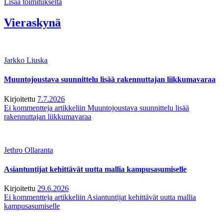
Lisää toimitukselta
Vieraskynä
Jarkko Liuska
Muuntojoustava suunnittelu lisää rakennuttajan liikkumavaraa
Kirjoitettu
7.7.2026
Ei kommentteja
artikkeliin Muuntojoustava suunnittelu lisää
rakennuttajan liikkumavaraa
Jethro Ollaranta
Asiantuntijat kehittävät uutta mallia kampusasumiselle
Kirjoitettu
29.6.2026
Ei kommentteja
artikkeliin Asiantuntijat kehittävät uutta mallia
kampusasumiselle