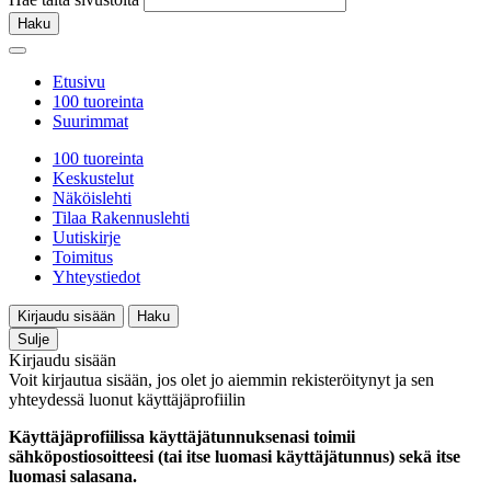
Haku
Etusivu
100 tuoreinta
Suurimmat
100 tuoreinta
Keskustelut
Näköislehti
Tilaa Rakennuslehti
Uutiskirje
Toimitus
Yhteystiedot
Kirjaudu sisään
Haku
Sulje
Kirjaudu sisään
Voit kirjautua sisään, jos olet jo aiemmin rekisteröitynyt ja sen
yhteydessä luonut käyttäjäprofiilin
Käyttäjäprofiilissa käyttäjätunnuksenasi toimii
sähköpostiosoitteesi (tai itse luomasi käyttäjätunnus) sekä itse
luomasi salasana.