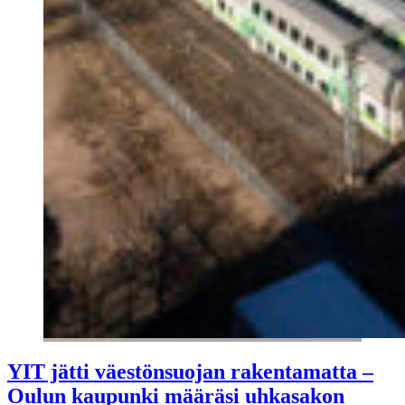
YIT jätti väestönsuojan rakentamatta –
Oulun kaupunki määräsi uhkasakon