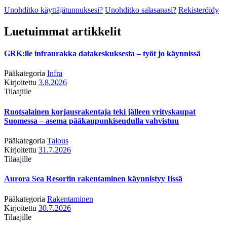
Unohditko käyttäjätunnuksesi?
Unohditko salasanasi?
Rekisteröidy
Luetuimmat artikkelit
GRK:lle infraurakka datakeskuksesta – työt jo käynnissä
Pääkategoria
Infra
Kirjoitettu
3.8.2026
Tilaajille
Ruotsalainen korjausrakentaja teki jälleen yrityskaupat
Suomessa – asema pääkaupunkiseudulla vahvistuu
Pääkategoria
Talous
Kirjoitettu
31.7.2026
Tilaajille
Aurora Sea Resortin rakentaminen käynnistyy Iissä
Pääkategoria
Rakentaminen
Kirjoitettu
30.7.2026
Tilaajille