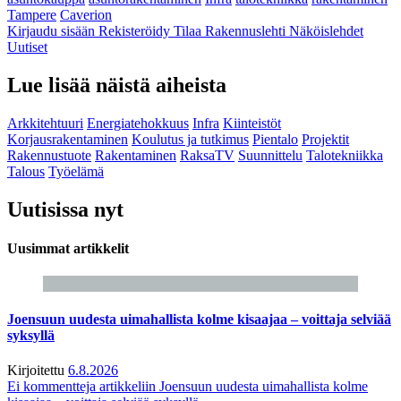
Tampere
Caverion
Kirjaudu sisään
Rekisteröidy
Tilaa Rakennuslehti
Näköislehdet
Uutiset
Lue lisää näistä aiheista
Arkkitehtuuri
Energiatehokkuus
Infra
Kiinteistöt
Korjausrakentaminen
Koulutus ja tutkimus
Pientalo
Projektit
Rakennustuote
Rakentaminen
RaksaTV
Suunnittelu
Talotekniikka
Talous
Työelämä
Uutisissa nyt
Uusimmat artikkelit
Joensuun uudesta uimahallista kolme kisaajaa – voittaja selviää
syksyllä
Kirjoitettu
6.8.2026
Ei kommentteja
artikkeliin Joensuun uudesta uimahallista kolme