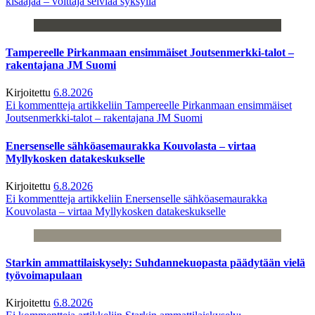
kisaajaa – voittaja selviää syksyllä
Tampereelle Pirkanmaan ensimmäiset Joutsenmerkki-talot –
rakentajana JM Suomi
Kirjoitettu
6.8.2026
Ei kommentteja
artikkeliin Tampereelle Pirkanmaan ensimmäiset
Joutsenmerkki-talot – rakentajana JM Suomi
Enersenselle sähköasemaurakka Kouvolasta – virtaa
Myllykosken datakeskukselle
Kirjoitettu
6.8.2026
Ei kommentteja
artikkeliin Enersenselle sähköasemaurakka
Kouvolasta – virtaa Myllykosken datakeskukselle
Starkin ammattilaiskysely: Suhdannekuopasta päädytään vielä
työvoimapulaan
Kirjoitettu
6.8.2026