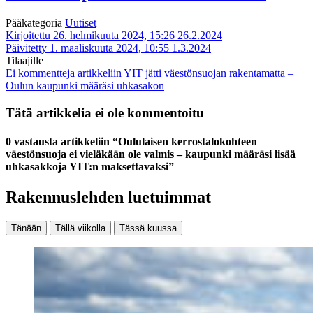
Pääkategoria
Uutiset
Kirjoitettu 26. helmikuuta 2024, 15:26
26.2.2024
Päivitetty 1. maaliskuuta 2024, 10:55
1.3.2024
Tilaajille
Ei kommentteja
artikkeliin YIT jätti väestönsuojan rakentamatta –
Oulun kaupunki määräsi uhkasakon
Tätä artikkelia ei ole kommentoitu
0 vastausta artikkeliin “Oululaisen kerrostalokohteen
väestönsuoja ei vieläkään ole valmis – kaupunki määräsi lisää
uhkasakkoja YIT:n maksettavaksi”
Rakennuslehden luetuimmat
Tänään
Tällä viikolla
Tässä kuussa