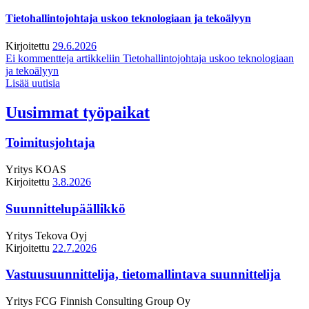
Tietohallintojohtaja uskoo teknologiaan ja tekoälyyn
Kirjoitettu
29.6.2026
Ei kommentteja
artikkeliin Tietohallintojohtaja uskoo teknologiaan
ja tekoälyyn
Lisää uutisia
Uusimmat työpaikat
Toimitusjohtaja
Yritys
KOAS
Kirjoitettu
3.8.2026
Suunnittelupäällikkö
Yritys
Tekova Oyj
Kirjoitettu
22.7.2026
Vastuusuunnittelija, tietomallintava suunnittelija
Yritys
FCG Finnish Consulting Group Oy