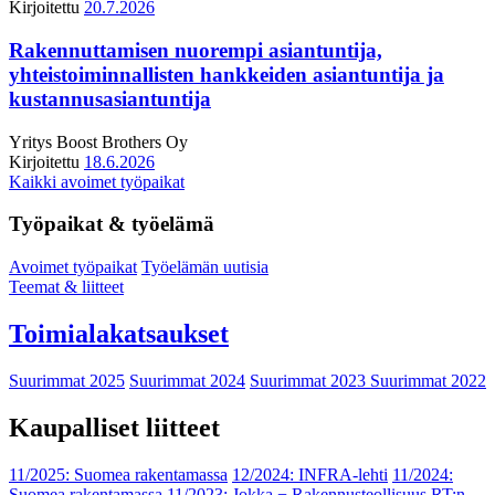
Kirjoitettu
20.7.2026
Rakennuttamisen nuorempi asiantuntija,
yhteistoiminnallisten hankkeiden asiantuntija ja
kustannusasiantuntija
Yritys
Boost Brothers Oy
Kirjoitettu
18.6.2026
Kaikki avoimet työpaikat
Työpaikat & työelämä
Avoimet työpaikat
Työelämän uutisia
Teemat & liitteet
Toimialakatsaukset
Suurimmat 2025
Suurimmat 2024
Suurimmat 2023
Suurimmat 2022
Kaupalliset liitteet
11/2025: Suomea rakentamassa
12/2024: INFRA-lehti
11/2024:
Suomea rakentamassa
11/2023: Jokka − Rakennusteollisuus RT:n