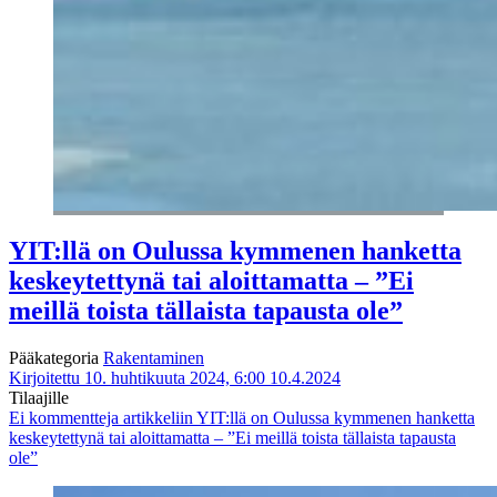
YIT:llä on Oulussa kymmenen hanketta
keskeytettynä tai aloittamatta – ”Ei
meillä toista tällaista tapausta ole”
Pääkategoria
Rakentaminen
Kirjoitettu 10. huhtikuuta 2024, 6:00
10.4.2024
Tilaajille
Ei kommentteja
artikkeliin YIT:llä on Oulussa kymmenen hanketta
keskeytettynä tai aloittamatta – ”Ei meillä toista tällaista tapausta
ole”