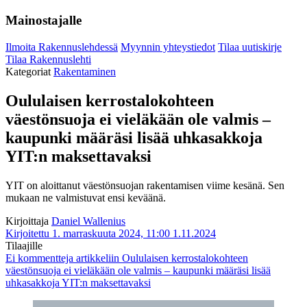
Mainostajalle
Ilmoita Rakennuslehdessä
Myynnin yhteystiedot
Tilaa uutiskirje
Tilaa Rakennuslehti
Kategoriat
Rakentaminen
Oululaisen kerrostalokohteen
väestönsuoja ei vieläkään ole valmis –
kaupunki määräsi lisää uhkasakkoja
YIT:n maksettavaksi
YIT on aloittanut väestönsuojan rakentamisen viime kesänä. Sen
mukaan ne valmistuvat ensi keväänä.
Kirjoittaja
Daniel Wallenius
Kirjoitettu 1. marraskuuta 2024, 11:00
1.11.2024
Tilaajille
Ei kommentteja
artikkeliin Oululaisen kerrostalokohteen
väestönsuoja ei vieläkään ole valmis – kaupunki määräsi lisää
uhkasakkoja YIT:n maksettavaksi