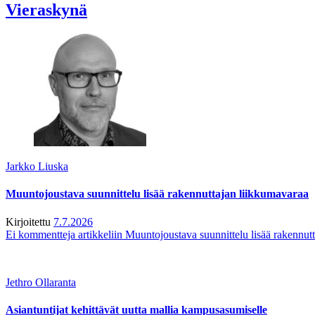
Vieraskynä
Jarkko Liuska
Muuntojoustava suunnittelu lisää rakennuttajan liikkumavaraa
Kirjoitettu
7.7.2026
Ei kommentteja
artikkeliin Muuntojoustava suunnittelu lisää rakennut
Jethro Ollaranta
Asiantuntijat kehittävät uutta mallia kampusasumiselle