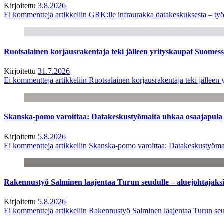
Kirjoitettu
3.8.2026
Ei kommentteja
artikkeliin GRK:lle infraurakka datakeskuksesta – työ
Ruotsalainen korjausrakentaja teki jälleen yrityskaupat Suome
Kirjoitettu
31.7.2026
Ei kommentteja
artikkeliin Ruotsalainen korjausrakentaja teki jälle
Skanska-pomo varoittaa: Datakeskustyömaita uhkaa osaajapula
Kirjoitettu
5.8.2026
Ei kommentteja
artikkeliin Skanska-pomo varoittaa: Datakeskustyöma
Rakennustyö Salminen laajentaa Turun seudulle – aluejohtajaks
Kirjoitettu
5.8.2026
Ei kommentteja
artikkeliin Rakennustyö Salminen laajentaa Turun seu