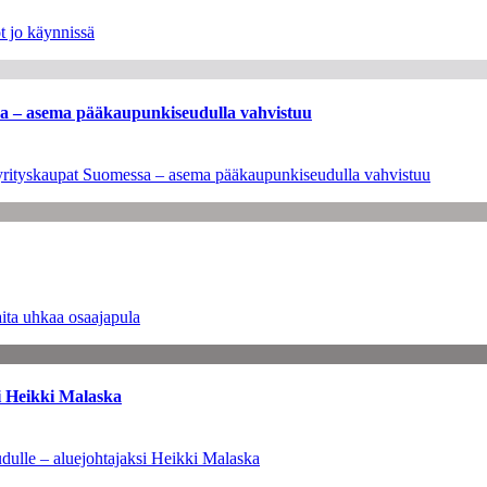
t jo käynnissä
ssa – asema pääkaupunkiseudulla vahvistuu
en yrityskaupat Suomessa – asema pääkaupunkiseudulla vahvistuu
ita uhkaa osaajapula
i Heikki Malaska
dulle – aluejohtajaksi Heikki Malaska