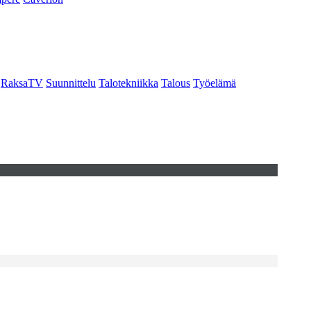
RaksaTV
Suunnittelu
Talotekniikka
Talous
Työelämä