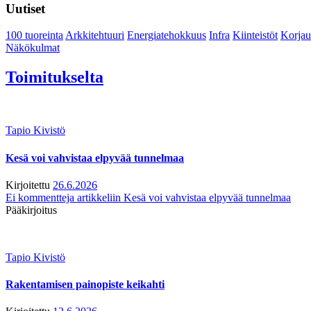
Uutiset
100 tuoreinta
Arkkitehtuuri
Energiatehokkuus
Infra
Kiinteistöt
Korjau
Näkökulmat
Toimitukselta
Tapio Kivistö
Kesä voi vahvistaa elpyvää tunnelmaa
Kirjoitettu
26.6.2026
Ei kommentteja
artikkeliin Kesä voi vahvistaa elpyvää tunnelmaa
Pääkirjoitus
Tapio Kivistö
Rakentamisen painopiste keikahti