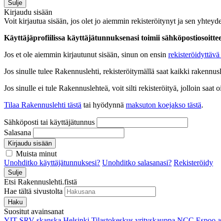
Sulje
Kirjaudu sisään
Voit kirjautua sisään, jos olet jo aiemmin rekisteröitynyt ja sen yhteyde
Käyttäjäprofiilissa käyttäjätunnuksenasi toimii sähköpostiosoittees
Jos et ole aiemmin kirjautunut sisään, sinun on ensin
rekisteröidyttävä 
Jos sinulle tulee Rakennuslehti, rekisteröitymällä saat kaikki rakennusle
Jos sinulle ei tule Rakennuslehteä, voit silti rekisteröityä, jolloin sa
Tilaa Rakennuslehti tästä
tai hyödynnä
maksuton koejakso tästä
.
Sähköposti tai käyttäjätunnus
Salasana
Kirjaudu sisään
Muista minut
Unohditko käyttäjätunnuksesi?
Unohditko salasanasi?
Rekisteröidy
Sulje
Etsi Rakennuslehti.fistä
Hae tältä sivustolta
Haku
Suositut avainsanat
YIT
SRV
skanska
Helsinki
Tilastokeskus
yrityskauppa
NCC
Espoo