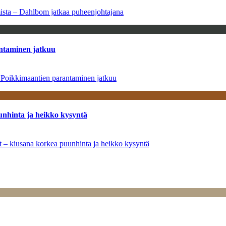
amista – Dahlbom jatkaa puheenjohtajana
antaminen jatkuu
– Poikkimaantien parantaminen jatkuu
unhinta ja heikko kysyntä
ät – kiusana korkea puunhinta ja heikko kysyntä