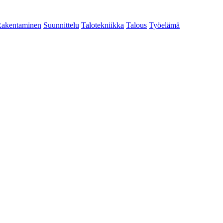
akentaminen
Suunnittelu
Talotekniikka
Talous
Työelämä