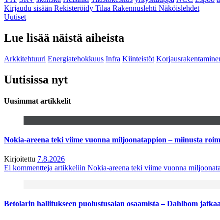
Kirjaudu sisään
Rekisteröidy
Tilaa Rakennuslehti
Näköislehdet
Uutiset
Lue lisää näistä aiheista
Arkkitehtuuri
Energiatehokkuus
Infra
Kiinteistöt
Korjausrakentamine
Uutisissa nyt
Uusimmat artikkelit
Nokia-areena teki viime vuonna miljoonatappion – miinusta ro
Kirjoitettu
7.8.2026
Ei kommentteja
artikkeliin Nokia-areena teki viime vuonna miljoona
Betolarin hallitukseen puolustusalan osaamista – Dahlbom jatk