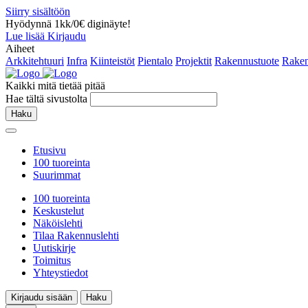
Siirry sisältöön
Hyödynnä 1kk/0€ diginäyte!
Lue lisää
Kirjaudu
Aiheet
Arkkitehtuuri
Infra
Kiinteistöt
Pientalo
Projektit
Rakennustuote
Raken
Kaikki mitä tietää pitää
Hae tältä sivustolta
Haku
Etusivu
100 tuoreinta
Suurimmat
100 tuoreinta
Keskustelut
Näköislehti
Tilaa Rakennuslehti
Uutiskirje
Toimitus
Yhteystiedot
Kirjaudu sisään
Haku