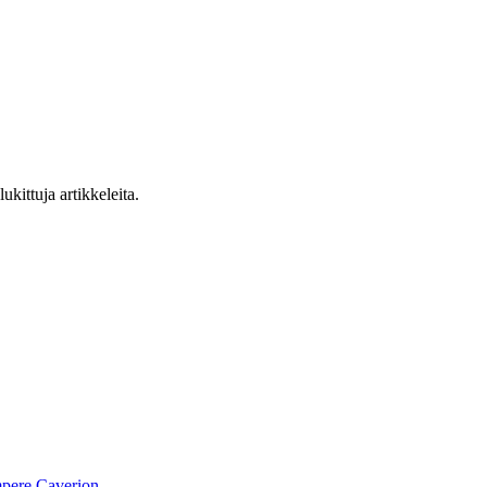
ukittuja artikkeleita.
pere
Caverion