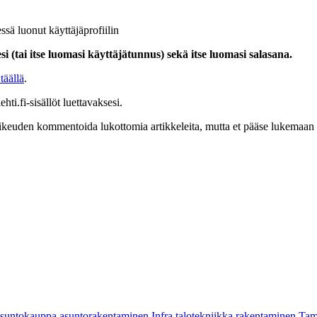
ssä luonut käyttäjäprofiilin
i (tai itse luomasi käyttäjätunnus) sekä itse luomasi salasana.
täällä
.
hti.fi-sisällöt luettavaksesi.
at oikeuden kommentoida lukottomia artikkeleita, mutta et pääse lukemaan l
asuntokauppa
asuntorakentaminen
Infra
talotekniikka
rakentaminen
Tam