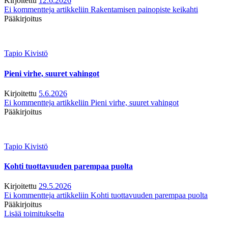
Kirjoitettu
12.6.2026
Ei kommentteja
artikkeliin Rakentamisen painopiste keikahti
Pääkirjoitus
Tapio Kivistö
Pieni virhe, suuret vahingot
Kirjoitettu
5.6.2026
Ei kommentteja
artikkeliin Pieni virhe, suuret vahingot
Pääkirjoitus
Tapio Kivistö
Kohti tuottavuuden parempaa puolta
Kirjoitettu
29.5.2026
Ei kommentteja
artikkeliin Kohti tuottavuuden parempaa puolta
Pääkirjoitus
Lisää toimitukselta