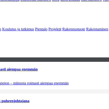
n
Koulutus ja tutkimus
Pientalo
Projektit
Rakennustuote
Rakentaminen
imasti aiempaa enemmän
tappion – miinusta roimasti aiempaa enemmän
aa puheenjohtajana