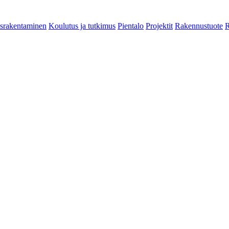
srakentaminen
Koulutus ja tutkimus
Pientalo
Projektit
Rakennustuote
R