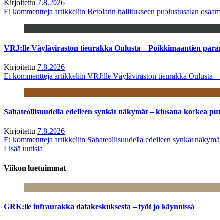
Kirjoitettu
7.8.2026
Ei kommentteja
artikkeliin Betolarin hallitukseen puolustusalan osa
VRJ:lle Väyläviraston tieurakka Oulusta – Poikkimaantien par
Kirjoitettu
7.8.2026
Ei kommentteja
artikkeliin VRJ:lle Väyläviraston tieurakka Oulusta 
Sahateollisuudella edelleen synkät näkymät – kiusana korkea pu
Kirjoitettu
7.8.2026
Ei kommentteja
artikkeliin Sahateollisuudella edelleen synkät näkym
Lisää uutisia
Viikon luetuimmat
GRK:lle infraurakka datakeskuksesta – työt jo käynnissä