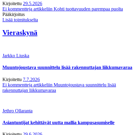
Kirjoitettu
29.5.2026
Ei kommentteja
artikkeliin Kohti tuottavuuden parempaa puolta
Pääkirjoitus
Lisää toimitukselta
Vieraskynä
Jarkko Liuska
Muuntojoustava suunnittelu lisää rakennuttajan liikkumavaraa
Kirjoitettu
7.7.2026
Ei kommentteja
artikkeliin Muuntojoustava suunnittelu lisää
rakennuttajan liikkumavaraa
Jethro Ollaranta
Asiantuntijat kehittävät uutta mallia kampusasumiselle
Kirjoitettu
29.6.2026