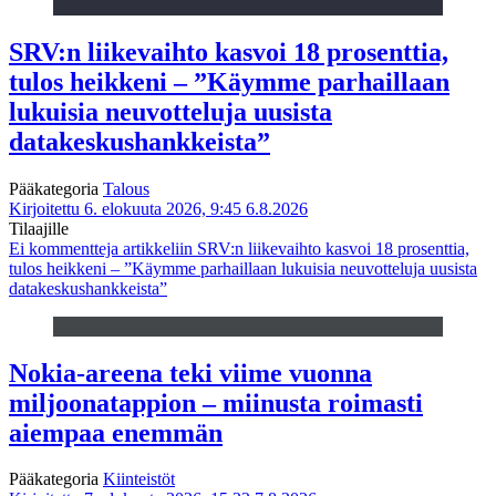
SRV:n liikevaihto kasvoi 18 prosenttia,
tulos heikkeni – ”Käymme parhaillaan
lukuisia neuvotteluja uusista
datakeskushankkeista”
Pääkategoria
Talous
Kirjoitettu 6. elokuuta 2026, 9:45
6.8.2026
Tilaajille
Ei kommentteja
artikkeliin SRV:n liikevaihto kasvoi 18 prosenttia,
tulos heikkeni – ”Käymme parhaillaan lukuisia neuvotteluja uusista
datakeskushankkeista”
Nokia-areena teki viime vuonna
miljoonatappion – miinusta roimasti
aiempaa enemmän
Pääkategoria
Kiinteistöt