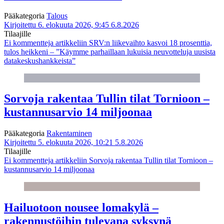
Pääkategoria
Talous
Kirjoitettu 6. elokuuta 2026, 9:45
6.8.2026
Tilaajille
Ei kommentteja
artikkeliin SRV:n liikevaihto kasvoi 18 prosenttia,
tulos heikkeni – ”Käymme parhaillaan lukuisia neuvotteluja uusista
datakeskushankkeista”
Sorvoja rakentaa Tullin tilat Tornioon –
kustannusarvio 14 miljoonaa
Pääkategoria
Rakentaminen
Kirjoitettu 5. elokuuta 2026, 10:21
5.8.2026
Tilaajille
Ei kommentteja
artikkeliin Sorvoja rakentaa Tullin tilat Tornioon –
kustannusarvio 14 miljoonaa
Hailuotoon nousee lomakylä –
rakennustöihin tulevana syksynä