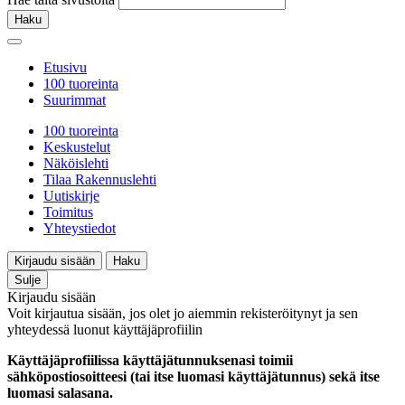
Haku
Etusivu
100 tuoreinta
Suurimmat
100 tuoreinta
Keskustelut
Näköislehti
Tilaa Rakennuslehti
Uutiskirje
Toimitus
Yhteystiedot
Kirjaudu sisään
Haku
Sulje
Kirjaudu sisään
Voit kirjautua sisään, jos olet jo aiemmin rekisteröitynyt ja sen
yhteydessä luonut käyttäjäprofiilin
Käyttäjäprofiilissa käyttäjätunnuksenasi toimii
sähköpostiosoitteesi (tai itse luomasi käyttäjätunnus) sekä itse
luomasi salasana.