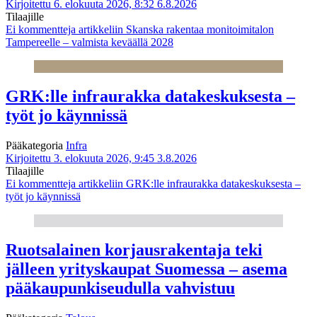
Kirjoitettu 6. elokuuta 2026, 8:32
6.8.2026
Tilaajille
Ei kommentteja
artikkeliin Skanska rakentaa monitoimitalon
Tampereelle – valmista keväällä 2028
GRK:lle infraurakka datakeskuksesta –
työt jo käynnissä
Pääkategoria
Infra
Kirjoitettu 3. elokuuta 2026, 9:45
3.8.2026
Tilaajille
Ei kommentteja
artikkeliin GRK:lle infraurakka datakeskuksesta –
työt jo käynnissä
Ruotsalainen korjausrakentaja teki
jälleen yrityskaupat Suomessa – asema
pääkaupunkiseudulla vahvistuu