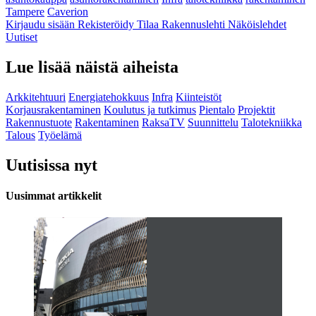
Tampere
Caverion
Kirjaudu sisään
Rekisteröidy
Tilaa Rakennuslehti
Näköislehdet
Uutiset
Lue lisää näistä aiheista
Arkkitehtuuri
Energiatehokkuus
Infra
Kiinteistöt
Korjausrakentaminen
Koulutus ja tutkimus
Pientalo
Projektit
Rakennustuote
Rakentaminen
RaksaTV
Suunnittelu
Talotekniikka
Talous
Työelämä
Uutisissa nyt
Uusimmat artikkelit