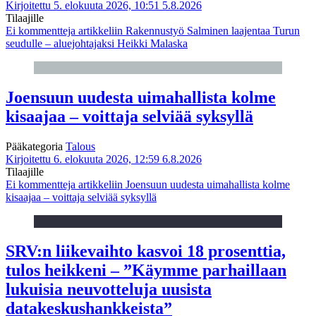
Kirjoitettu 5. elokuuta 2026, 10:51
5.8.2026
Tilaajille
Ei kommentteja
artikkeliin Rakennustyö Salminen laajentaa Turun
seudulle – aluejohtajaksi Heikki Malaska
Joensuun uudesta uimahallista kolme
kisaajaa – voittaja selviää syksyllä
Pääkategoria
Talous
Kirjoitettu 6. elokuuta 2026, 12:59
6.8.2026
Tilaajille
Ei kommentteja
artikkeliin Joensuun uudesta uimahallista kolme
kisaajaa – voittaja selviää syksyllä
SRV:n liikevaihto kasvoi 18 prosenttia,
tulos heikkeni – ”Käymme parhaillaan
lukuisia neuvotteluja uusista
datakeskushankkeista”