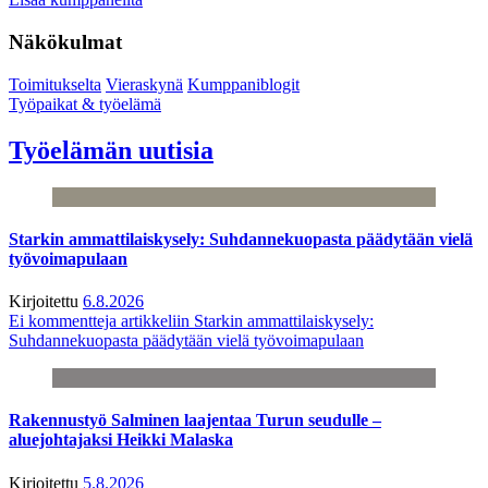
Näkökulmat
Toimitukselta
Vieraskynä
Kumppaniblogit
Työpaikat & työelämä
Työelämän uutisia
Starkin ammattilaiskysely: Suhdannekuopasta päädytään vielä
työvoimapulaan
Kirjoitettu
6.8.2026
Ei kommentteja
artikkeliin Starkin ammattilaiskysely:
Suhdannekuopasta päädytään vielä työvoimapulaan
Rakennustyö Salminen laajentaa Turun seudulle –
aluejohtajaksi Heikki Malaska
Kirjoitettu
5.8.2026