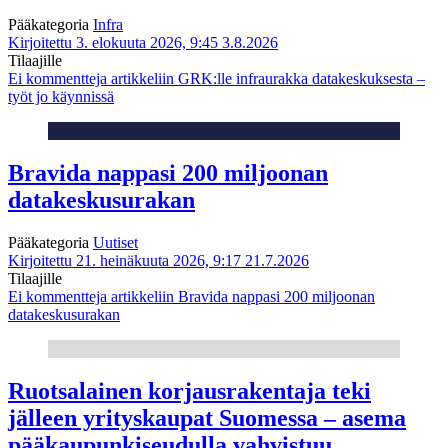
Pääkategoria
Infra
Kirjoitettu 3. elokuuta 2026, 9:45
3.8.2026
Tilaajille
Ei kommentteja
artikkeliin GRK:lle infraurakka datakeskuksesta –
työt jo käynnissä
Bravida nappasi 200 miljoonan
datakeskusurakan
Pääkategoria
Uutiset
Kirjoitettu 21. heinäkuuta 2026, 9:17
21.7.2026
Tilaajille
Ei kommentteja
artikkeliin Bravida nappasi 200 miljoonan
datakeskusurakan
Ruotsalainen korjausrakentaja teki
jälleen yrityskaupat Suomessa – asema
pääkaupunkiseudulla vahvistuu