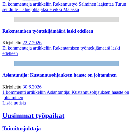
Ei kommentteja
artikkeliin Rakennustyö Salminen laajentaa Turun
seudulle – aluejohtajaksi Heikki Malaska
Rakentamisen työntekijämäärä laski edelleen
Kirjoitettu
22.7.2026
Ei kommentteja
artikkeliin Rakentamisen työntekijämäärä laski
edelleen
Asiantuntija: Kustannusohjauksen haaste on johtaminen
Kirjoitettu
30.6.2026
1 kommentti
artikkeliin Asiantuntija: Kustannusohjauksen haaste on
johtaminen
Lisää uutisia
Uusimmat työpaikat
Toimitusjohtaja