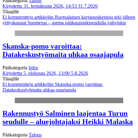
Pääkategoria
Talous
Kirjoitettu 31. heinäkuuta 2026, 14:53
31.7.2026
Tilaajille
Ei kommentteja
artikkeliin Ruotsalainen korjausrakentaja teki jälleen
yrityskaupat Suomessa – asema pääkaupunkiseudulla vahvistuu
Skanska-pomo varoittaa:
Datakeskustyömaita uhkaa osaajapula
Pääkategoria
Infra
Kirjoitettu 5. elokuuta 2026, 13:00
5.8.2026
Tilaajille
Ei kommentteja
artikkeliin Skanska-pomo varoittaa:
Datakeskustyömaita uhkaa osaajapula
Rakennustyö Salminen laajentaa Turun
seudulle – aluejohtajaksi Heikki Malaska
Pääkategoria
Talous