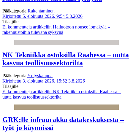
Pääkategoria
Rakentaminen
Kirjoitettu 5. elokuuta 2026, 9:54
5.8.2026
Tilaajille
Ei kommentteja
artikkeliin Hailuotoon nousee lomakylä –
rakennustöihin tulevana syksynä
NK Tekniikka ostoksilla Raahessa – uutta
kasvua teollisuussektorilta
Pääkategoria
Yrityskauppa
Kirjoitettu 3. elokuuta 2026, 15:52
3.8.2026
Tilaajille
Ei kommentteja
artikkeliin NK Tekniikka ostoksilla Raahessa –
uutta kasvua teollisuussektorilta
GRK:lle infraurakka datakeskuksesta –
työt jo käynnissä