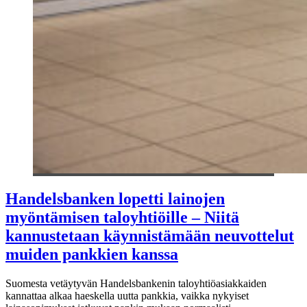
Handelsbanken lopetti lainojen
myöntämisen taloyhtiöille – Niitä
kannustetaan käynnistämään neuvottelut
muiden pankkien kanssa
Suomesta vetäytyvän Handelsbankenin taloyhtiöasiakkaiden
kannattaa alkaa haeskella uutta pankkia, vaikka nykyiset