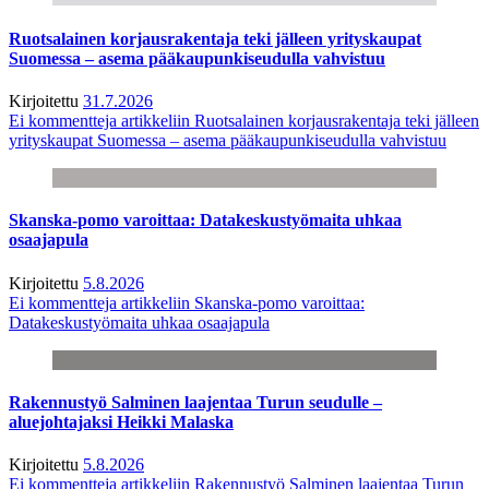
Ruotsalainen korjausrakentaja teki jälleen yrityskaupat
Suomessa – asema pääkaupunkiseudulla vahvistuu
Kirjoitettu
31.7.2026
Ei kommentteja
artikkeliin Ruotsalainen korjausrakentaja teki jälleen
yrityskaupat Suomessa – asema pääkaupunkiseudulla vahvistuu
Skanska-pomo varoittaa: Datakeskustyömaita uhkaa
osaajapula
Kirjoitettu
5.8.2026
Ei kommentteja
artikkeliin Skanska-pomo varoittaa:
Datakeskustyömaita uhkaa osaajapula
Rakennustyö Salminen laajentaa Turun seudulle –
aluejohtajaksi Heikki Malaska
Kirjoitettu
5.8.2026
Ei kommentteja
artikkeliin Rakennustyö Salminen laajentaa Turun