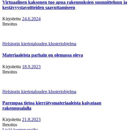
Virtuaalinen kaksonen tuo apua rakennuksien suunnitteluun ja
kestävyystavoitteiden saavuttamiseen
Kirjoitettu
24.6.2024
Ilmoitus
Helsingin kiertotalouden klusteriohjelma
Materiaaleista parhain on olemassa oleva
Kirjoitettu
18.9.2023
Ilmoitus
Helsingin kiertotalouden klusteriohjelma
Parempaa tietoa kierrätysmateriaaleista kaivataan
rakennusalalla
Kirjoitettu
21.8.2023
Ilmoitus
Lisää kumppaneilta