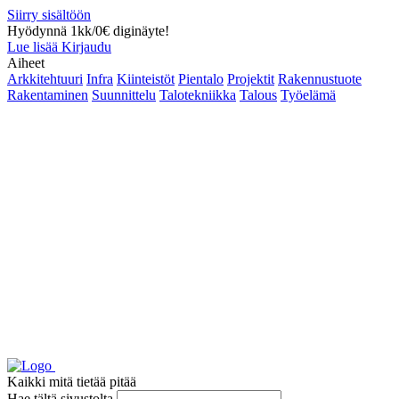
Siirry sisältöön
Hyödynnä 1kk/0€ diginäyte!
Lue lisää
Kirjaudu
Aiheet
Arkkitehtuuri
Infra
Kiinteistöt
Pientalo
Projektit
Rakennustuote
Rakentaminen
Suunnittelu
Talotekniikka
Talous
Työelämä
Kaikki mitä tietää pitää
Hae tältä sivustolta