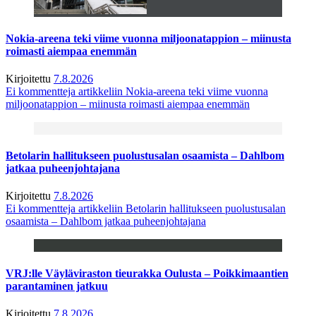
Nokia-areena teki viime vuonna miljoonatappion – miinusta
roimasti aiempaa enemmän
Kirjoitettu
7.8.2026
Ei kommentteja
artikkeliin Nokia-areena teki viime vuonna
miljoonatappion – miinusta roimasti aiempaa enemmän
Betolarin hallitukseen puolustusalan osaamista – Dahlbom
jatkaa puheenjohtajana
Kirjoitettu
7.8.2026
Ei kommentteja
artikkeliin Betolarin hallitukseen puolustusalan
osaamista – Dahlbom jatkaa puheenjohtajana
VRJ:lle Väyläviraston tieurakka Oulusta – Poikkimaantien
parantaminen jatkuu
Kirjoitettu
7.8.2026