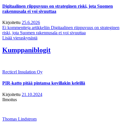
Digitaalinen riippuvuus on strateginen riski, jota Suomen
rakennusala ei voi sivuuttaa
Kirjoitettu
25.6.2026
Ei kommentteja
artikkeliin Digitaalinen riippuvuus on strateginen
riski, jota Suomen rakennusala ei voi sivuuttaa
Lisää vieraskynästä
Kumppaniblogit
Recticel Insulation Oy
PIR-katto pitää pintansa kovillakin keleillä
Kirjoitettu
21.10.2024
Ilmoitus
Thomas Lindstrom