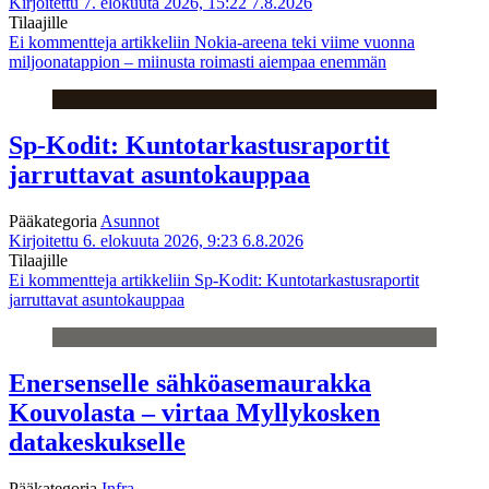
Kirjoitettu 7. elokuuta 2026, 15:22
7.8.2026
Tilaajille
Ei kommentteja
artikkeliin Nokia-areena teki viime vuonna
miljoonatappion – miinusta roimasti aiempaa enemmän
Sp-Kodit: Kuntotarkastusraportit
jarruttavat asuntokauppaa
Pääkategoria
Asunnot
Kirjoitettu 6. elokuuta 2026, 9:23
6.8.2026
Tilaajille
Ei kommentteja
artikkeliin Sp-Kodit: Kuntotarkastusraportit
jarruttavat asuntokauppaa
Enersenselle sähköasemaurakka
Kouvolasta – virtaa Myllykosken
datakeskukselle
Pääkategoria
Infra