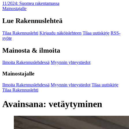
11/2024: Suomea rakentamassa
Mainostajalle
Lue Rakennuslehteä
Tilaa Rakennuslehti
Kirjaudu näköislehteen
Tilaa uutiskirje
RSS-
syöte
Mainosta & ilmoita
Ilmoita Rakennuslehdessä
Myynnin yhteystiedot
Mainostajalle
Ilmoita Rakennuslehdessä
Myynnin yhteystiedot
Tilaa uutiskirje
Tilaa Rakennuslehti
Avainsana:
vetäytyminen