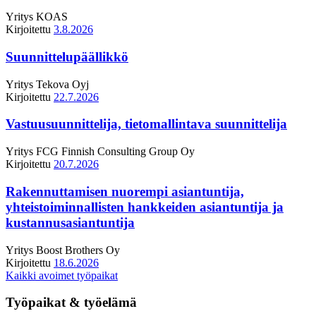
Yritys
KOAS
Kirjoitettu
3.8.2026
Suunnittelupäällikkö
Yritys
Tekova Oyj
Kirjoitettu
22.7.2026
Vastuusuunnittelija, tietomallintava suunnittelija
Yritys
FCG Finnish Consulting Group Oy
Kirjoitettu
20.7.2026
Rakennuttamisen nuorempi asiantuntija,
yhteistoiminnallisten hankkeiden asiantuntija ja
kustannusasiantuntija
Yritys
Boost Brothers Oy
Kirjoitettu
18.6.2026
Kaikki avoimet työpaikat
Työpaikat & työelämä