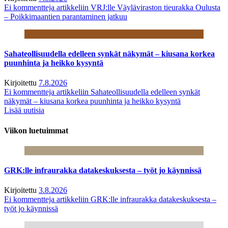
Ei kommentteja
artikkeliin VRJ:lle Väyläviraston tieurakka Oulusta
– Poikkimaantien parantaminen jatkuu
Sahateollisuudella edelleen synkät näkymät – kiusana korkea
puunhinta ja heikko kysyntä
Kirjoitettu
7.8.2026
Ei kommentteja
artikkeliin Sahateollisuudella edelleen synkät
näkymät – kiusana korkea puunhinta ja heikko kysyntä
Lisää uutisia
Viikon luetuimmat
GRK:lle infraurakka datakeskuksesta – työt jo käynnissä
Kirjoitettu
3.8.2026
Ei kommentteja
artikkeliin GRK:lle infraurakka datakeskuksesta –
työt jo käynnissä