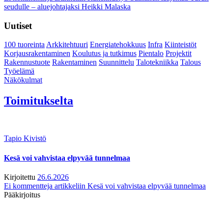
seudulle – aluejohtajaksi Heikki Malaska
Uutiset
100 tuoreinta
Arkkitehtuuri
Energiatehokkuus
Infra
Kiinteistöt
Korjausrakentaminen
Koulutus ja tutkimus
Pientalo
Projektit
Rakennustuote
Rakentaminen
Suunnittelu
Talotekniikka
Talous
Työelämä
Näkökulmat
Toimitukselta
Tapio Kivistö
Kesä voi vahvistaa elpyvää tunnelmaa
Kirjoitettu
26.6.2026
Ei kommentteja
artikkeliin Kesä voi vahvistaa elpyvää tunnelmaa
Pääkirjoitus