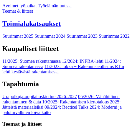
Avoimet työpaikat
Työelämän uutisia
Teemat & liitteet
Toimialakatsaukset
Suurimmat 2025
Suurimmat 2024
Suurimmat 2023
Suurimmat 2022
Kaupalliset liitteet
11/2025: Suomea rakentamassa
12/2024: INFRA-lehti
11/2024:
Suomea rakentamassa
11/2023: Jokka − Rakennusteollisuus RT:n
lehti kestävästä rakentamisesta
Tapahtumia
Urapolkuja-oppilaitoskiertue 2026-2027
05/2026: Vähähiilinen
rakentaminen & data
10/2025: Rakentamisen kiertotalous 2025:
Jätteistä materiaaleiksi
09/2024: Recticel Talks 2024: Moderni ja
paloturvallinen loiva katto
Teemat ja liitteet