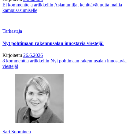
Ei kommentteja
artikkeliin Asiantuntijat kehittävät uutta mallia
kampusasumiselle
Tarkastaja
Nyt pohtimaan rakennusalan innostavia viestejä!
Kirjoitettu
26.6.2026
8 kommenttia
artikkeliin Nyt pohtimaan rakennusalan innostavia
viestejä!
Sari Suominen