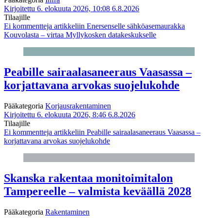
Kirjoitettu 6. elokuuta 2026, 10:08
6.8.2026
Tilaajille
Ei kommentteja
artikkeliin Enersenselle sähköasemaurakka
Kouvolasta – virtaa Myllykosken datakeskukselle
Peabille sairaalasaneeraus Vaasassa –
korjattavana arvokas suojelukohde
Pääkategoria
Korjausrakentaminen
Kirjoitettu 6. elokuuta 2026, 8:46
6.8.2026
Tilaajille
Ei kommentteja
artikkeliin Peabille sairaalasaneeraus Vaasassa –
korjattavana arvokas suojelukohde
Skanska rakentaa monitoimitalon
Tampereelle – valmista keväällä 2028
Pääkategoria
Rakentaminen