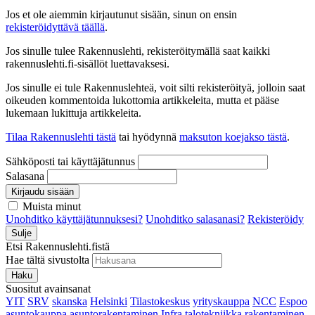
Jos et ole aiemmin kirjautunut sisään, sinun on ensin
rekisteröidyttävä täällä
.
Jos sinulle tulee Rakennuslehti, rekisteröitymällä saat kaikki
rakennuslehti.fi-sisällöt luettavaksesi.
Jos sinulle ei tule Rakennuslehteä, voit silti rekisteröityä, jolloin saat
oikeuden kommentoida lukottomia artikkeleita, mutta et pääse
lukemaan lukittuja artikkeleita.
Tilaa Rakennuslehti tästä
tai hyödynnä
maksuton koejakso tästä
.
Sähköposti tai käyttäjätunnus
Salasana
Kirjaudu sisään
Muista minut
Unohditko käyttäjätunnuksesi?
Unohditko salasanasi?
Rekisteröidy
Sulje
Etsi Rakennuslehti.fistä
Hae tältä sivustolta
Haku
Suositut avainsanat
YIT
SRV
skanska
Helsinki
Tilastokeskus
yrityskauppa
NCC
Espoo
asuntokauppa
asuntorakentaminen
Infra
talotekniikka
rakentaminen