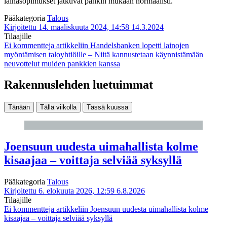
lainasopimukset jatkuvat pankin mukaan normaalisti.
Pääkategoria
Talous
Kirjoitettu 14. maaliskuuta 2024, 14:58
14.3.2024
Tilaajille
Ei kommentteja
artikkeliin Handelsbanken lopetti lainojen
myöntämisen taloyhtiöille – Niitä kannustetaan käynnistämään
neuvottelut muiden pankkien kanssa
Rakennuslehden luetuimmat
Tänään
Tällä viikolla
Tässä kuussa
Joensuun uudesta uimahallista kolme
kisaajaa – voittaja selviää syksyllä
Pääkategoria
Talous
Kirjoitettu 6. elokuuta 2026, 12:59
6.8.2026
Tilaajille
Ei kommentteja
artikkeliin Joensuun uudesta uimahallista kolme
kisaajaa – voittaja selviää syksyllä