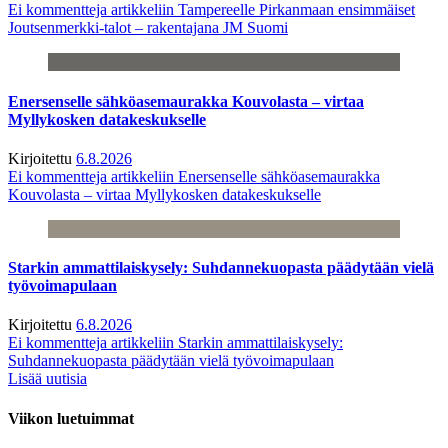
Ei kommentteja
artikkeliin Tampereelle Pirkanmaan ensimmäiset
Joutsenmerkki-talot – rakentajana JM Suomi
Enersenselle sähköasemaurakka Kouvolasta – virtaa
Myllykosken datakeskukselle
Kirjoitettu
6.8.2026
Ei kommentteja
artikkeliin Enersenselle sähköasemaurakka
Kouvolasta – virtaa Myllykosken datakeskukselle
Starkin ammattilaiskysely: Suhdannekuopasta päädytään vielä
työvoimapulaan
Kirjoitettu
6.8.2026
Ei kommentteja
artikkeliin Starkin ammattilaiskysely:
Suhdannekuopasta päädytään vielä työvoimapulaan
Lisää uutisia
Viikon luetuimmat