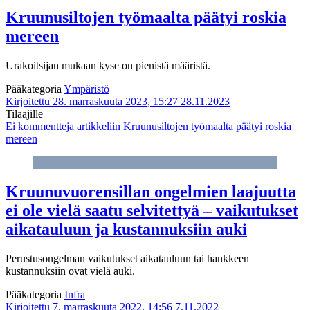
Kruunusiltojen työmaalta päätyi roskia
mereen
Urakoitsijan mukaan kyse on pienistä määristä.
Pääkategoria
Ympäristö
Kirjoitettu 28. marraskuuta 2023, 15:27
28.11.2023
Tilaajille
Ei kommentteja
artikkeliin Kruunusiltojen työmaalta päätyi roskia
mereen
Kruunuvuorensillan ongelmien laajuutta
ei ole vielä saatu selvitettyä – vaikutukset
aikatauluun ja kustannuksiin auki
Perustusongelman vaikutukset aikatauluun tai hankkeen
kustannuksiin ovat vielä auki.
Pääkategoria
Infra
Kirjoitettu 7. marraskuuta 2022, 14:56
7.11.2022