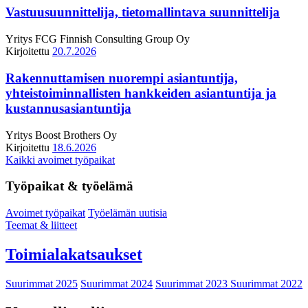
Vastuusuunnittelija, tietomallintava suunnittelija
Yritys
FCG Finnish Consulting Group Oy
Kirjoitettu
20.7.2026
Rakennuttamisen nuorempi asiantuntija,
yhteistoiminnallisten hankkeiden asiantuntija ja
kustannusasiantuntija
Yritys
Boost Brothers Oy
Kirjoitettu
18.6.2026
Kaikki avoimet työpaikat
Työpaikat & työelämä
Avoimet työpaikat
Työelämän uutisia
Teemat & liitteet
Toimialakatsaukset
Suurimmat 2025
Suurimmat 2024
Suurimmat 2023
Suurimmat 2022