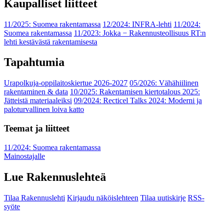
Kaupalliset liitteet
11/2025: Suomea rakentamassa
12/2024: INFRA-lehti
11/2024:
Suomea rakentamassa
11/2023: Jokka − Rakennusteollisuus RT:n
lehti kestävästä rakentamisesta
Tapahtumia
Urapolkuja-oppilaitoskiertue 2026-2027
05/2026: Vähähiilinen
rakentaminen & data
10/2025: Rakentamisen kiertotalous 2025:
Jätteistä materiaaleiksi
09/2024: Recticel Talks 2024: Moderni ja
paloturvallinen loiva katto
Teemat ja liitteet
11/2024: Suomea rakentamassa
Mainostajalle
Lue Rakennuslehteä
Tilaa Rakennuslehti
Kirjaudu näköislehteen
Tilaa uutiskirje
RSS-
syöte