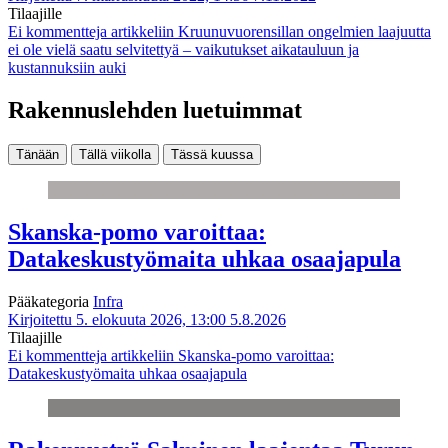
Tilaajille
Ei kommentteja
artikkeliin Kruunuvuorensillan ongelmien laajuutta
ei ole vielä saatu selvitettyä – vaikutukset aikatauluun ja
kustannuksiin auki
Rakennuslehden luetuimmat
Tänään
Tällä viikolla
Tässä kuussa
Skanska-pomo varoittaa:
Datakeskustyömaita uhkaa osaajapula
Pääkategoria
Infra
Kirjoitettu 5. elokuuta 2026, 13:00
5.8.2026
Tilaajille
Ei kommentteja
artikkeliin Skanska-pomo varoittaa:
Datakeskustyömaita uhkaa osaajapula