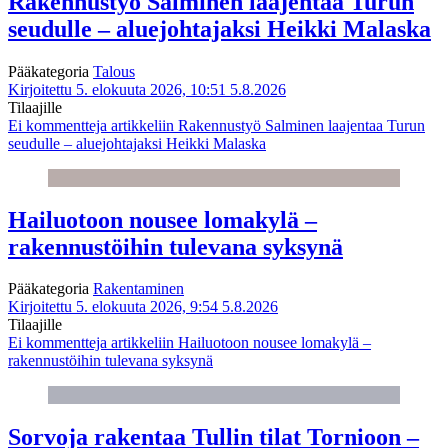
Rakennustyö Salminen laajentaa Turun
seudulle – aluejohtajaksi Heikki Malaska
Pääkategoria
Talous
Kirjoitettu 5. elokuuta 2026, 10:51
5.8.2026
Tilaajille
Ei kommentteja
artikkeliin Rakennustyö Salminen laajentaa Turun
seudulle – aluejohtajaksi Heikki Malaska
Hailuotoon nousee lomakylä –
rakennustöihin tulevana syksynä
Pääkategoria
Rakentaminen
Kirjoitettu 5. elokuuta 2026, 9:54
5.8.2026
Tilaajille
Ei kommentteja
artikkeliin Hailuotoon nousee lomakylä –
rakennustöihin tulevana syksynä
Sorvoja rakentaa Tullin tilat Tornioon –