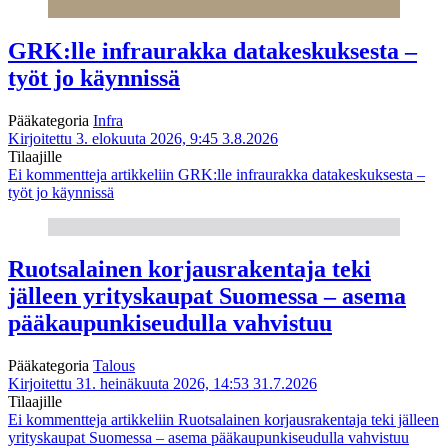
GRK:lle infraurakka datakeskuksesta –
työt jo käynnissä
Pääkategoria
Infra
Kirjoitettu 3. elokuuta 2026, 9:45
3.8.2026
Tilaajille
Ei kommentteja
artikkeliin GRK:lle infraurakka datakeskuksesta –
työt jo käynnissä
Ruotsalainen korjausrakentaja teki
jälleen yrityskaupat Suomessa – asema
pääkaupunkiseudulla vahvistuu
Pääkategoria
Talous
Kirjoitettu 31. heinäkuuta 2026, 14:53
31.7.2026
Tilaajille
Ei kommentteja
artikkeliin Ruotsalainen korjausrakentaja teki jälleen
yrityskaupat Suomessa – asema pääkaupunkiseudulla vahvistuu