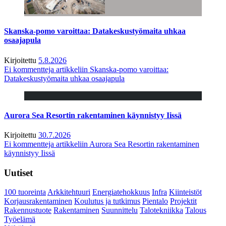
Skanska-pomo varoittaa: Datakeskustyömaita uhkaa
osaajapula
Kirjoitettu
5.8.2026
Ei kommentteja
artikkeliin Skanska-pomo varoittaa:
Datakeskustyömaita uhkaa osaajapula
Aurora Sea Resortin rakentaminen käynnistyy Iissä
Kirjoitettu
30.7.2026
Ei kommentteja
artikkeliin Aurora Sea Resortin rakentaminen
käynnistyy Iissä
Uutiset
100 tuoreinta
Arkkitehtuuri
Energiatehokkuus
Infra
Kiinteistöt
Korjausrakentaminen
Koulutus ja tutkimus
Pientalo
Projektit
Rakennustuote
Rakentaminen
Suunnittelu
Talotekniikka
Talous
Työelämä