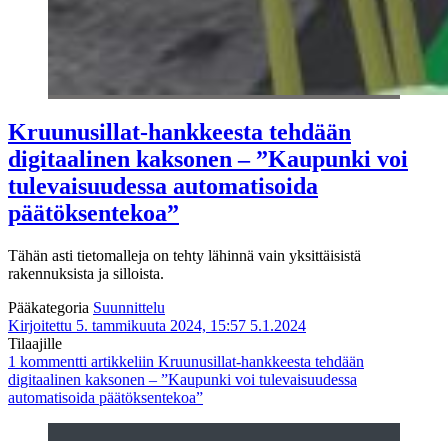
Kruunusillat-hankkeesta tehdään
digitaalinen kaksonen – ”Kaupunki voi
tulevaisuudessa automatisoida
päätöksentekoa”
Tähän asti tietomalleja on tehty lähinnä vain yksittäisistä
rakennuksista ja silloista.
Pääkategoria
Suunnittelu
Kirjoitettu 5. tammikuuta 2024, 15:57
5.1.2024
Tilaajille
1 kommentti
artikkeliin Kruunusillat-hankkeesta tehdään
digitaalinen kaksonen – ”Kaupunki voi tulevaisuudessa
automatisoida päätöksentekoa”