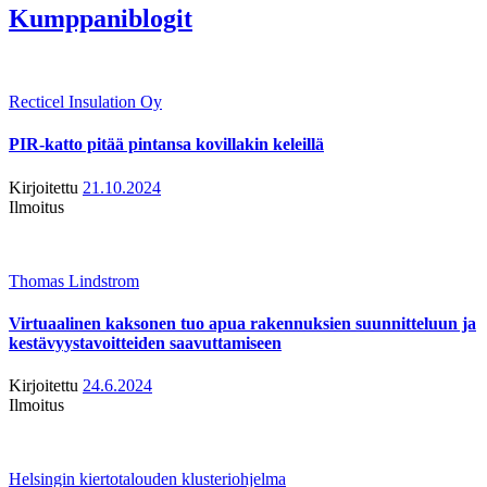
Kumppaniblogit
Recticel Insulation Oy
PIR-katto pitää pintansa kovillakin keleillä
Kirjoitettu
21.10.2024
Ilmoitus
Thomas Lindstrom
Virtuaalinen kaksonen tuo apua rakennuksien suunnitteluun ja
kestävyystavoitteiden saavuttamiseen
Kirjoitettu
24.6.2024
Ilmoitus
Helsingin kiertotalouden klusteriohjelma