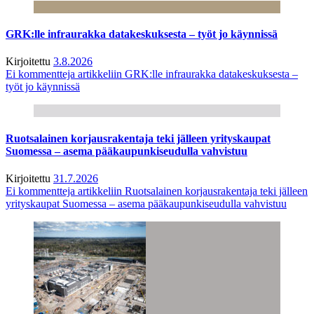
GRK:lle infraurakka datakeskuksesta – työt jo käynnissä
Kirjoitettu
3.8.2026
Ei kommentteja
artikkeliin GRK:lle infraurakka datakeskuksesta –
työt jo käynnissä
Ruotsalainen korjausrakentaja teki jälleen yrityskaupat
Suomessa – asema pääkaupunkiseudulla vahvistuu
Kirjoitettu
31.7.2026
Ei kommentteja
artikkeliin Ruotsalainen korjausrakentaja teki jälleen
yrityskaupat Suomessa – asema pääkaupunkiseudulla vahvistuu