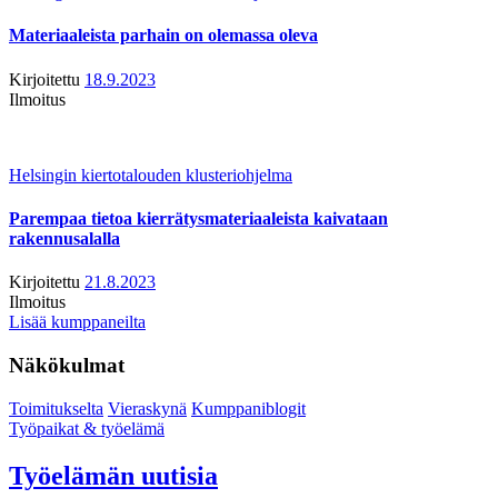
Materiaaleista parhain on olemassa oleva
Kirjoitettu
18.9.2023
Ilmoitus
Helsingin kiertotalouden klusteriohjelma
Parempaa tietoa kierrätysmateriaaleista kaivataan
rakennusalalla
Kirjoitettu
21.8.2023
Ilmoitus
Lisää kumppaneilta
Näkökulmat
Toimitukselta
Vieraskynä
Kumppaniblogit
Työpaikat & työelämä
Työelämän uutisia