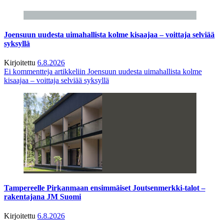
Joensuun uudesta uimahallista kolme kisaajaa – voittaja selviää
syksyllä
Kirjoitettu
6.8.2026
Ei kommentteja
artikkeliin Joensuun uudesta uimahallista kolme
kisaajaa – voittaja selviää syksyllä
Tampereelle Pirkanmaan ensimmäiset Joutsenmerkki-talot –
rakentajana JM Suomi
Kirjoitettu
6.8.2026