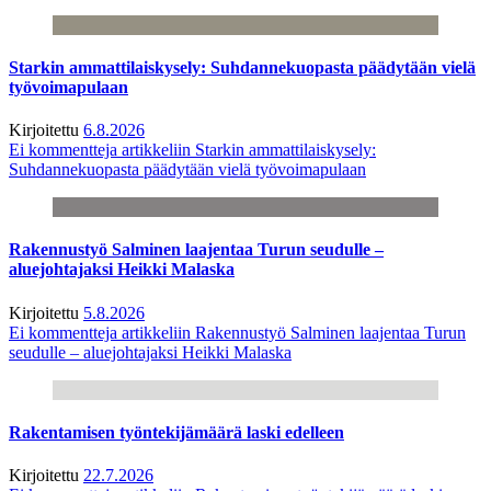
Starkin ammattilaiskysely: Suhdannekuopasta päädytään vielä
työvoimapulaan
Kirjoitettu
6.8.2026
Ei kommentteja
artikkeliin Starkin ammattilaiskysely:
Suhdannekuopasta päädytään vielä työvoimapulaan
Rakennustyö Salminen laajentaa Turun seudulle –
aluejohtajaksi Heikki Malaska
Kirjoitettu
5.8.2026
Ei kommentteja
artikkeliin Rakennustyö Salminen laajentaa Turun
seudulle – aluejohtajaksi Heikki Malaska
Rakentamisen työntekijämäärä laski edelleen
Kirjoitettu
22.7.2026