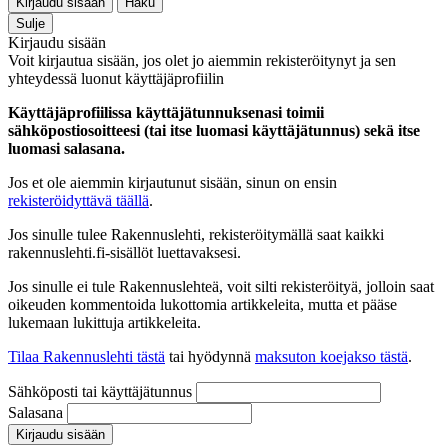
Kirjaudu sisään
Haku
Sulje
Kirjaudu sisään
Voit kirjautua sisään, jos olet jo aiemmin rekisteröitynyt ja sen
yhteydessä luonut käyttäjäprofiilin
Käyttäjäprofiilissa käyttäjätunnuksenasi toimii
sähköpostiosoitteesi (tai itse luomasi käyttäjätunnus) sekä itse
luomasi salasana.
Jos et ole aiemmin kirjautunut sisään, sinun on ensin
rekisteröidyttävä täällä
.
Jos sinulle tulee Rakennuslehti, rekisteröitymällä saat kaikki
rakennuslehti.fi-sisällöt luettavaksesi.
Jos sinulle ei tule Rakennuslehteä, voit silti rekisteröityä, jolloin saat
oikeuden kommentoida lukottomia artikkeleita, mutta et pääse
lukemaan lukittuja artikkeleita.
Tilaa Rakennuslehti tästä
tai hyödynnä
maksuton koejakso tästä
.
Sähköposti tai käyttäjätunnus
Salasana
Kirjaudu sisään