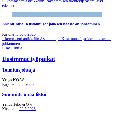
Ei kommentteja
artikkeliin Rakentamisen työntekijämäärä laski
edelleen
Asiantuntija: Kustannusohjauksen haaste on johtaminen
Kirjoitettu
30.6.2026
1 kommentti
artikkeliin Asiantuntija: Kustannusohjauksen haaste on
johtaminen
Lisää uutisia
Uusimmat työpaikat
Toimitusjohtaja
Yritys
KOAS
Kirjoitettu
3.8.2026
Suunnittelupäällikkö
Yritys
Tekova Oyj
Kirjoitettu
22.7.2026