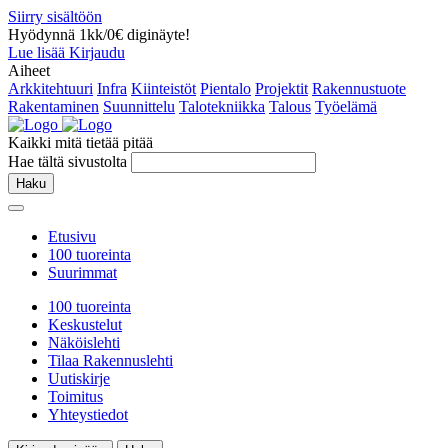
Siirry sisältöön
Hyödynnä 1kk/0€ diginäyte!
Lue lisää
Kirjaudu
Aiheet
Arkkitehtuuri
Infra
Kiinteistöt
Pientalo
Projektit
Rakennustuote
Rakentaminen
Suunnittelu
Talotekniikka
Talous
Työelämä
Kaikki mitä tietää pitää
Hae tältä sivustolta
Haku
Etusivu
100 tuoreinta
Suurimmat
100 tuoreinta
Keskustelut
Näköislehti
Tilaa Rakennuslehti
Uutiskirje
Toimitus
Yhteystiedot