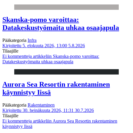
Skanska-pomo varoittaa:
Datakeskustyömaita uhkaa osaajapula
Pääkategoria
Infra
Kirjoitettu 5. elokuuta 2026, 13:00
5.8.2026
Tilaajille
Ei kommentteja
artikkeliin Skanska-pomo varoittaa:
Datakeskustyömaita uhkaa osaajapula
Aurora Sea Resortin rakentaminen
käynnistyy Iissä
Pääkategoria
Rakentaminen
Kirjoitettu 30. heinäkuuta 2026, 11:31
30.7.2026
Tilaajille
Ei kommentteja
artikkeliin Aurora Sea Resortin rakentaminen
käynnistyy Iissä