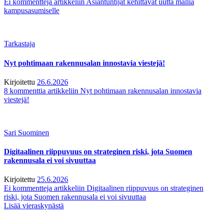
Ei kommentteja
artikkeliin Asiantuntijat kehittävät uutta mallia
kampusasumiselle
Tarkastaja
Nyt pohtimaan rakennusalan innostavia viestejä!
Kirjoitettu
26.6.2026
8 kommenttia
artikkeliin Nyt pohtimaan rakennusalan innostavia
viestejä!
Sari Suominen
Digitaalinen riippuvuus on strateginen riski, jota Suomen
rakennusala ei voi sivuuttaa
Kirjoitettu
25.6.2026
Ei kommentteja
artikkeliin Digitaalinen riippuvuus on strateginen
riski, jota Suomen rakennusala ei voi sivuuttaa
Lisää vieraskynästä