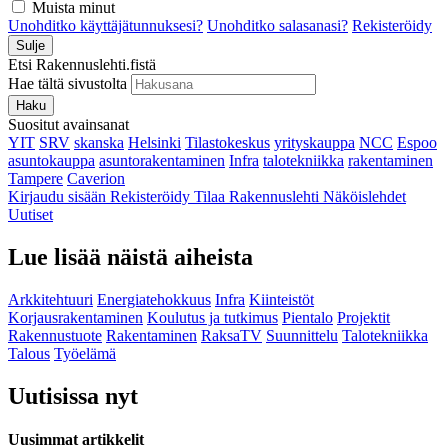
Muista minut
Unohditko käyttäjätunnuksesi?
Unohditko salasanasi?
Rekisteröidy
Sulje
Etsi Rakennuslehti.fistä
Hae tältä sivustolta
Haku
Suositut avainsanat
YIT
SRV
skanska
Helsinki
Tilastokeskus
yrityskauppa
NCC
Espoo
asuntokauppa
asuntorakentaminen
Infra
talotekniikka
rakentaminen
Tampere
Caverion
Kirjaudu sisään
Rekisteröidy
Tilaa Rakennuslehti
Näköislehdet
Uutiset
Lue lisää näistä aiheista
Arkkitehtuuri
Energiatehokkuus
Infra
Kiinteistöt
Korjausrakentaminen
Koulutus ja tutkimus
Pientalo
Projektit
Rakennustuote
Rakentaminen
RaksaTV
Suunnittelu
Talotekniikka
Talous
Työelämä
Uutisissa nyt
Uusimmat artikkelit