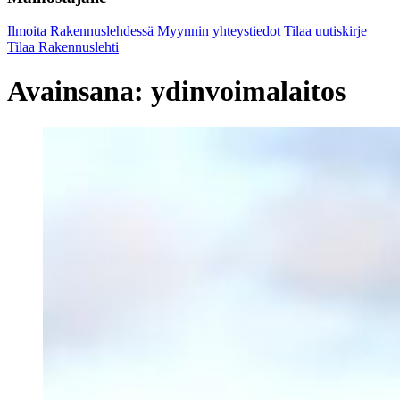
Ilmoita Rakennuslehdessä
Myynnin yhteystiedot
Tilaa uutiskirje
Tilaa Rakennuslehti
Avainsana:
ydinvoimalaitos