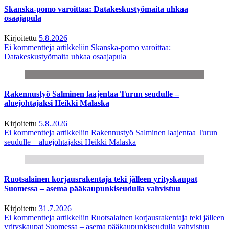
Skanska-pomo varoittaa: Datakeskustyömaita uhkaa
osaajapula
Kirjoitettu
5.8.2026
Ei kommentteja
artikkeliin Skanska-pomo varoittaa:
Datakeskustyömaita uhkaa osaajapula
Rakennustyö Salminen laajentaa Turun seudulle –
aluejohtajaksi Heikki Malaska
Kirjoitettu
5.8.2026
Ei kommentteja
artikkeliin Rakennustyö Salminen laajentaa Turun
seudulle – aluejohtajaksi Heikki Malaska
Ruotsalainen korjausrakentaja teki jälleen yrityskaupat
Suomessa – asema pääkaupunkiseudulla vahvistuu
Kirjoitettu
31.7.2026
Ei kommentteja
artikkeliin Ruotsalainen korjausrakentaja teki jälleen
yrityskaupat Suomessa – asema pääkaupunkiseudulla vahvistuu