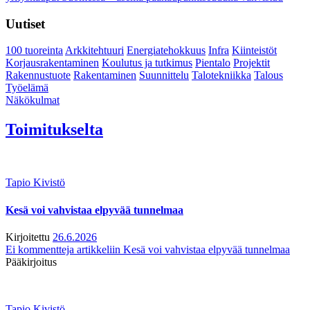
Uutiset
100 tuoreinta
Arkkitehtuuri
Energiatehokkuus
Infra
Kiinteistöt
Korjausrakentaminen
Koulutus ja tutkimus
Pientalo
Projektit
Rakennustuote
Rakentaminen
Suunnittelu
Talotekniikka
Talous
Työelämä
Näkökulmat
Toimitukselta
Tapio Kivistö
Kesä voi vahvistaa elpyvää tunnelmaa
Kirjoitettu
26.6.2026
Ei kommentteja
artikkeliin Kesä voi vahvistaa elpyvää tunnelmaa
Pääkirjoitus
Tapio Kivistö