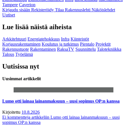
Tampere
Caverion
Kirjaudu sisään
Rekisteröidy
Tilaa Rakennuslehti
Näköislehdet
Uutiset
Lue lisää näistä aiheista
Arkkitehtuuri
Energiatehokkuus
Infra
Kiinteistöt
Korjausrakentaminen
Koulutus ja tutkimus
Pientalo
Projektit
Rakennustuote
Rakentaminen
RaksaTV
Suunnittelu
Talotekniikka
Talous
Työelämä
Uutisissa nyt
Uusimmat artikkelit
Lumo otti lainaa lainanmaksuun – uusi sopimus OP:n kanssa
Kirjoitettu
10.8.2026
Ei kommentteja
artikkeliin Lumo otti lainaa lainanmaksuun – uusi
sopimus OP:n kanssa