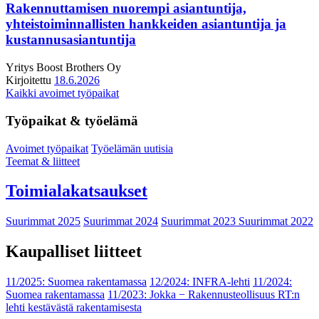
Rakennuttamisen nuorempi asiantuntija,
yhteistoiminnallisten hankkeiden asiantuntija ja
kustannusasiantuntija
Yritys
Boost Brothers Oy
Kirjoitettu
18.6.2026
Kaikki avoimet työpaikat
Työpaikat & työelämä
Avoimet työpaikat
Työelämän uutisia
Teemat & liitteet
Toimialakatsaukset
Suurimmat 2025
Suurimmat 2024
Suurimmat 2023
Suurimmat 2022
Kaupalliset liitteet
11/2025: Suomea rakentamassa
12/2024: INFRA-lehti
11/2024:
Suomea rakentamassa
11/2023: Jokka − Rakennusteollisuus RT:n
lehti kestävästä rakentamisesta