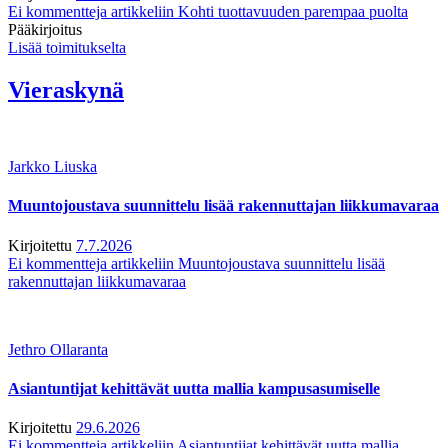
Ei kommentteja
artikkeliin Kohti tuottavuuden parempaa puolta
Pääkirjoitus
Lisää toimitukselta
Vieraskynä
Jarkko Liuska
Muuntojoustava suunnittelu lisää rakennuttajan liikkumavaraa
Kirjoitettu
7.7.2026
Ei kommentteja
artikkeliin Muuntojoustava suunnittelu lisää
rakennuttajan liikkumavaraa
Jethro Ollaranta
Asiantuntijat kehittävät uutta mallia kampusasumiselle
Kirjoitettu
29.6.2026
Ei kommentteja
artikkeliin Asiantuntijat kehittävät uutta mallia