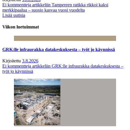
Ei kommentteja
artikkeliin Tampereen ratikka rikkoi kaksi
merkkipaalua – suosio kasvaa vuosi vuodelta
Lisää uutisia
Viikon luetuimmat
GRK:lle infraurakka datakeskuksesta – työt jo käynnissä
Kirjoitettu
3.8.2026
Ei kommentteja
artikkeliin GRK:lle infraurakka datakeskuksesta –
työt jo käynnissä