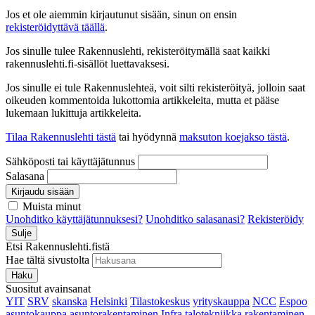
Jos et ole aiemmin kirjautunut sisään, sinun on ensin
rekisteröidyttävä täällä
.
Jos sinulle tulee Rakennuslehti, rekisteröitymällä saat kaikki
rakennuslehti.fi-sisällöt luettavaksesi.
Jos sinulle ei tule Rakennuslehteä, voit silti rekisteröityä, jolloin saat
oikeuden kommentoida lukottomia artikkeleita, mutta et pääse
lukemaan lukittuja artikkeleita.
Tilaa Rakennuslehti tästä
tai hyödynnä
maksuton koejakso tästä
.
Sähköposti tai käyttäjätunnus
Salasana
Kirjaudu sisään
Muista minut
Unohditko käyttäjätunnuksesi?
Unohditko salasanasi?
Rekisteröidy
Sulje
Etsi Rakennuslehti.fistä
Hae tältä sivustolta
Haku
Suositut avainsanat
YIT
SRV
skanska
Helsinki
Tilastokeskus
yrityskauppa
NCC
Espoo
asuntokauppa
asuntorakentaminen
Infra
talotekniikka
rakentaminen