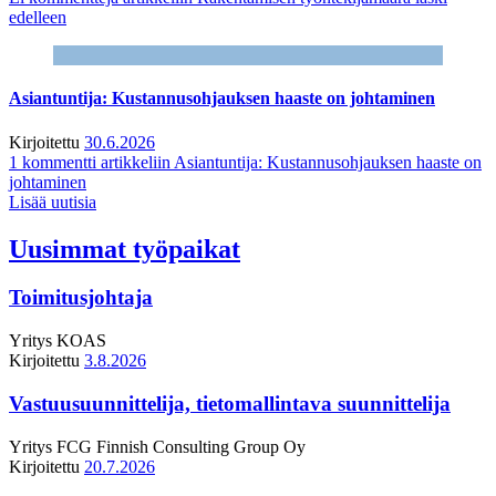
edelleen
Asiantuntija: Kustannusohjauksen haaste on johtaminen
Kirjoitettu
30.6.2026
1 kommentti
artikkeliin Asiantuntija: Kustannusohjauksen haaste on
johtaminen
Lisää uutisia
Uusimmat työpaikat
Toimitusjohtaja
Yritys
KOAS
Kirjoitettu
3.8.2026
Vastuusuunnittelija, tietomallintava suunnittelija
Yritys
FCG Finnish Consulting Group Oy
Kirjoitettu
20.7.2026