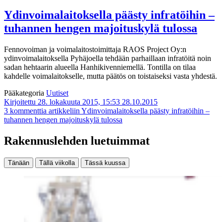
Ydinvoimalaitoksella päästy infratöihin –
tuhannen hengen majoituskylä tulossa
Fennovoiman ja voimalaitostoimittaja RAOS Project Oy:n
ydinvoimalaitoksella Pyhäjoella tehdään parhaillaan infratöitä noin
sadan hehtaarin alueella Hanhikivenniemellä. Tontilla on tilaa
kahdelle voimalaitokselle, mutta päätös on toistaiseksi vasta yhdestä.
Pääkategoria
Uutiset
Kirjoitettu 28. lokakuuta 2015, 15:53
28.10.2015
3 kommenttia
artikkeliin Ydinvoimalaitoksella päästy infratöihin –
tuhannen hengen majoituskylä tulossa
Rakennuslehden luetuimmat
Tänään
Tällä viikolla
Tässä kuussa