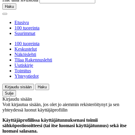
Haku
Etusivu
100 tuoreinta
Suurimmat
100 tuoreinta
Keskustelut
Näköislehti
Tilaa Rakennuslehti
Uutiskirje
Toimitus
Yhteystiedot
Kirjaudu sisään
Haku
Sulje
Kirjaudu sisään
Voit kirjautua sisään, jos olet jo aiemmin rekisteröitynyt ja sen
yhteydessä luonut käyttäjäprofiilin
Käyttäjäprofiilissa käyttäjätunnuksenasi toimii
sähköpostiosoitteesi (tai itse luomasi käyttäjätunnus) sekä itse
luomasi salasana.