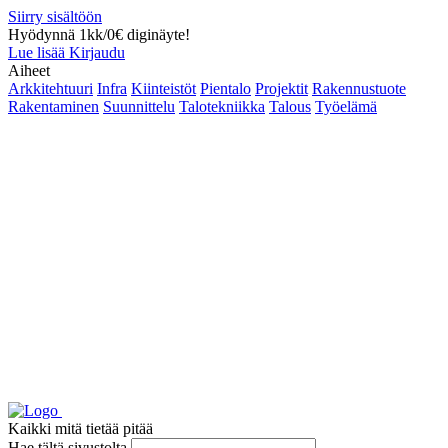
Siirry sisältöön
Hyödynnä 1kk/0€ diginäyte!
Lue lisää
Kirjaudu
Aiheet
Arkkitehtuuri
Infra
Kiinteistöt
Pientalo
Projektit
Rakennustuote
Rakentaminen
Suunnittelu
Talotekniikka
Talous
Työelämä
Kaikki mitä tietää pitää
Hae tältä sivustolta