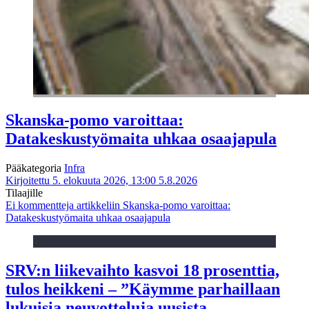
Skanska-pomo varoittaa:
Datakeskustyömaita uhkaa osaajapula
Pääkategoria
Infra
Kirjoitettu 5. elokuuta 2026, 13:00
5.8.2026
Tilaajille
Ei kommentteja
artikkeliin Skanska-pomo varoittaa:
Datakeskustyömaita uhkaa osaajapula
SRV:n liikevaihto kasvoi 18 prosenttia,
tulos heikkeni – ”Käymme parhaillaan
lukuisia neuvotteluja uusista