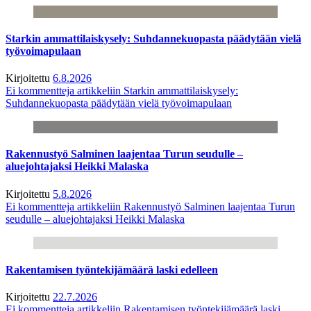
Starkin ammattilaiskysely: Suhdannekuopasta päädytään vielä
työvoimapulaan
Kirjoitettu
6.8.2026
Ei kommentteja
artikkeliin Starkin ammattilaiskysely:
Suhdannekuopasta päädytään vielä työvoimapulaan
Rakennustyö Salminen laajentaa Turun seudulle –
aluejohtajaksi Heikki Malaska
Kirjoitettu
5.8.2026
Ei kommentteja
artikkeliin Rakennustyö Salminen laajentaa Turun
seudulle – aluejohtajaksi Heikki Malaska
Rakentamisen työntekijämäärä laski edelleen
Kirjoitettu
22.7.2026
Ei kommentteja
artikkeliin Rakentamisen työntekijämäärä laski