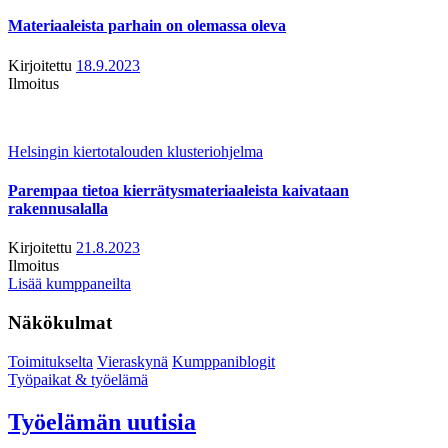
Materiaaleista parhain on olemassa oleva
Kirjoitettu
18.9.2023
Ilmoitus
Helsingin kiertotalouden klusteriohjelma
Parempaa tietoa kierrätysmateriaaleista kaivataan
rakennusalalla
Kirjoitettu
21.8.2023
Ilmoitus
Lisää kumppaneilta
Näkökulmat
Toimitukselta
Vieraskynä
Kumppaniblogit
Työpaikat & työelämä
Työelämän uutisia