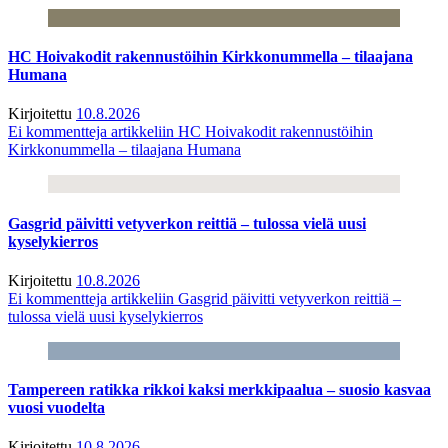
HC Hoivakodit rakennustöihin Kirkkonummella – tilaajana
Humana
Kirjoitettu
10.8.2026
Ei kommentteja
artikkeliin HC Hoivakodit rakennustöihin
Kirkkonummella – tilaajana Humana
Gasgrid päivitti vetyverkon reittiä – tulossa vielä uusi
kyselykierros
Kirjoitettu
10.8.2026
Ei kommentteja
artikkeliin Gasgrid päivitti vetyverkon reittiä –
tulossa vielä uusi kyselykierros
Tampereen ratikka rikkoi kaksi merkkipaalua – suosio kasvaa
vuosi vuodelta
Kirjoitettu
10.8.2026