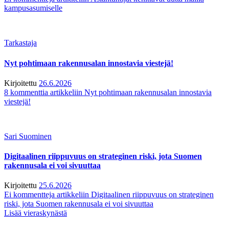
kampusasumiselle
Tarkastaja
Nyt pohtimaan rakennusalan innostavia viestejä!
Kirjoitettu
26.6.2026
8 kommenttia
artikkeliin Nyt pohtimaan rakennusalan innostavia
viestejä!
Sari Suominen
Digitaalinen riippuvuus on strateginen riski, jota Suomen
rakennusala ei voi sivuuttaa
Kirjoitettu
25.6.2026
Ei kommentteja
artikkeliin Digitaalinen riippuvuus on strateginen
riski, jota Suomen rakennusala ei voi sivuuttaa
Lisää vieraskynästä