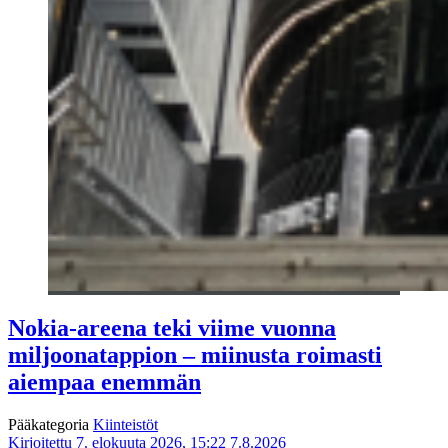
Nokia-areena teki viime vuonna
miljoonatappion – miinusta roimasti
aiempaa enemmän
Pääkategoria
Kiinteistöt
Kirjoitettu 7. elokuuta 2026, 15:22
7.8.2026