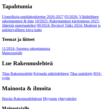
Tapahtumia
Urapolkuja-oppilaitoskiertue 2026-2027
05/2026: Vähähiilinen
rakentaminen & data
10/2025: Rakentamisen kiertotalous 2025:
Jätteistä materiaaleiksi
09/2024: Recticel Talks 2024: Moderni ja
paloturvallinen loiva katto
Teemat ja liitteet
11/2024: Suomea rakentamassa
Mainostajalle
Lue Rakennuslehteä
Tilaa Rakennuslehti
Kirjaudu näköislehteen
Tilaa uutiskirje
RSS-
syöte
Mainosta & ilmoita
Ilmoita Rakennuslehdessä
Myynnin yhteystiedot
Mainostajalle