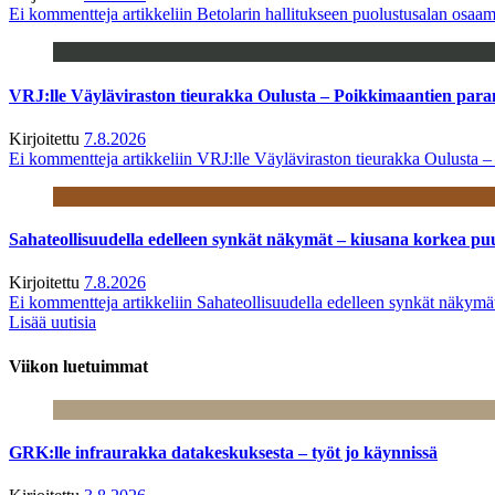
Ei kommentteja
artikkeliin Betolarin hallitukseen puolustusalan osa
VRJ:lle Väyläviraston tieurakka Oulusta – Poikkimaantien par
Kirjoitettu
7.8.2026
Ei kommentteja
artikkeliin VRJ:lle Väyläviraston tieurakka Oulusta 
Sahateollisuudella edelleen synkät näkymät – kiusana korkea pu
Kirjoitettu
7.8.2026
Ei kommentteja
artikkeliin Sahateollisuudella edelleen synkät näkym
Lisää uutisia
Viikon luetuimmat
GRK:lle infraurakka datakeskuksesta – työt jo käynnissä