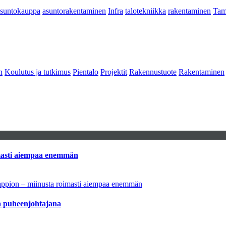
asuntokauppa
asuntorakentaminen
Infra
talotekniikka
rakentaminen
Tam
n
Koulutus ja tutkimus
Pientalo
Projektit
Rakennustuote
Rakentaminen
imasti aiempaa enemmän
tappion – miinusta roimasti aiempaa enemmän
aa puheenjohtajana