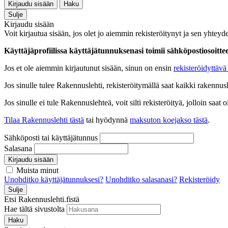
Kirjaudu sisään
Haku
Sulje
Kirjaudu sisään
Voit kirjautua sisään, jos olet jo aiemmin rekisteröitynyt ja sen yhteyde
Käyttäjäprofiilissa käyttäjätunnuksenasi toimii sähköpostiosoittees
Jos et ole aiemmin kirjautunut sisään, sinun on ensin
rekisteröidyttävä 
Jos sinulle tulee Rakennuslehti, rekisteröitymällä saat kaikki rakennusle
Jos sinulle ei tule Rakennuslehteä, voit silti rekisteröityä, jolloin sa
Tilaa Rakennuslehti tästä
tai hyödynnä
maksuton koejakso tästä
.
Sähköposti tai käyttäjätunnus
Salasana
Kirjaudu sisään
Muista minut
Unohditko käyttäjätunnuksesi?
Unohditko salasanasi?
Rekisteröidy
Sulje
Etsi Rakennuslehti.fistä
Hae tältä sivustolta
Haku