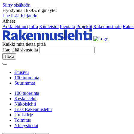
Siirry sisältöön
Hyödynnä 1kk/0€ diginäyte!
Lue lisää
Kirjaudu
Aiheet
Arkkitehtuuri
Infra
Kiinteistöt
Pientalo
Projektit
Rakennustuote
Raken
Kaikki mitä tietää pitää
Hae tältä sivustolta
Haku
Etusivu
100 tuoreinta
Suurimmat
100 tuoreinta
Keskustelut
Näköislehti
Tilaa Rakennuslehti
Uutiskirje
Toimitus
Yhteystiedot