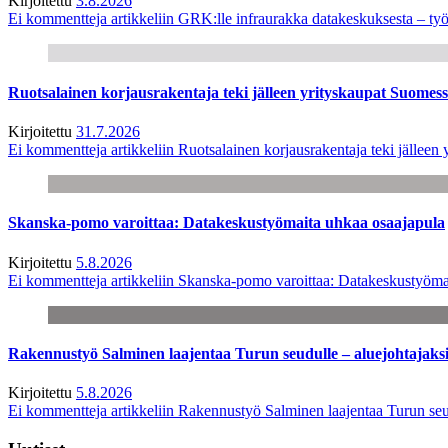
Kirjoitettu
3.8.2026
Ei kommentteja
artikkeliin GRK:lle infraurakka datakeskuksesta – työ
Ruotsalainen korjausrakentaja teki jälleen yrityskaupat Suome
Kirjoitettu
31.7.2026
Ei kommentteja
artikkeliin Ruotsalainen korjausrakentaja teki jälle
Skanska-pomo varoittaa: Datakeskustyömaita uhkaa osaajapula
Kirjoitettu
5.8.2026
Ei kommentteja
artikkeliin Skanska-pomo varoittaa: Datakeskustyöma
Rakennustyö Salminen laajentaa Turun seudulle – aluejohtajaks
Kirjoitettu
5.8.2026
Ei kommentteja
artikkeliin Rakennustyö Salminen laajentaa Turun seu