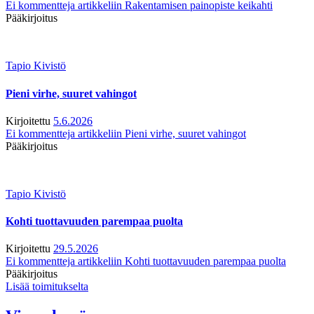
Ei kommentteja
artikkeliin Rakentamisen painopiste keikahti
Pääkirjoitus
Tapio Kivistö
Pieni virhe, suuret vahingot
Kirjoitettu
5.6.2026
Ei kommentteja
artikkeliin Pieni virhe, suuret vahingot
Pääkirjoitus
Tapio Kivistö
Kohti tuottavuuden parempaa puolta
Kirjoitettu
29.5.2026
Ei kommentteja
artikkeliin Kohti tuottavuuden parempaa puolta
Pääkirjoitus
Lisää toimitukselta