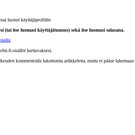
ssä luonut käyttäjäprofiilin
i (tai itse luomasi käyttäjätunnus) sekä itse luomasi salasana.
täällä
.
hti.fi-sisällöt luettavaksesi.
at oikeuden kommentoida lukottomia artikkeleita, mutta et pääse lukemaan l