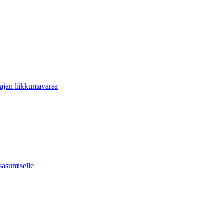
tajan liikkumavaraa
usasumiselle