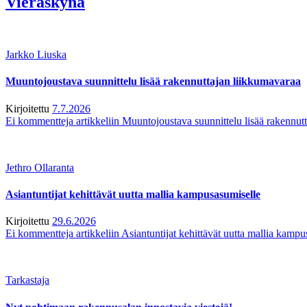
Vieraskynä
Jarkko Liuska
Muuntojoustava suunnittelu lisää rakennuttajan liikkumavaraa
Kirjoitettu
7.7.2026
Ei kommentteja
artikkeliin Muuntojoustava suunnittelu lisää rakennut
Jethro Ollaranta
Asiantuntijat kehittävät uutta mallia kampusasumiselle
Kirjoitettu
29.6.2026
Ei kommentteja
artikkeliin Asiantuntijat kehittävät uutta mallia kamp
Tarkastaja