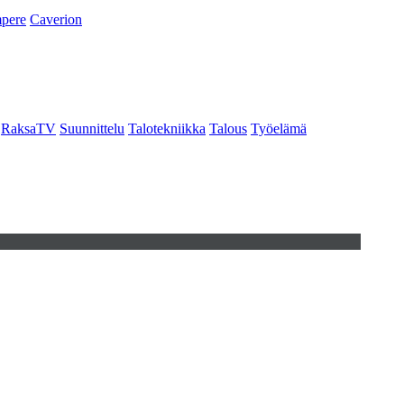
pere
Caverion
RaksaTV
Suunnittelu
Talotekniikka
Talous
Työelämä