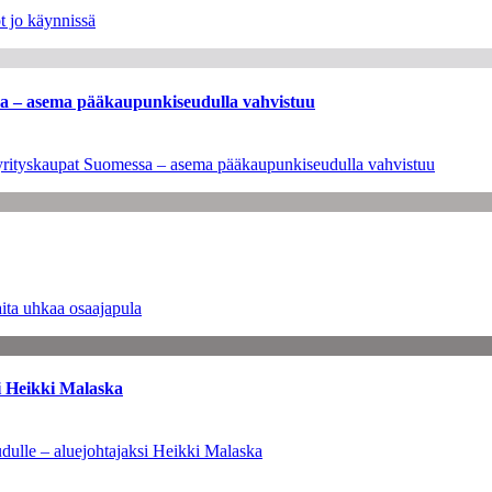
t jo käynnissä
ssa – asema pääkaupunkiseudulla vahvistuu
en yrityskaupat Suomessa – asema pääkaupunkiseudulla vahvistuu
ita uhkaa osaajapula
i Heikki Malaska
dulle – aluejohtajaksi Heikki Malaska