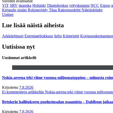
Suositut avainsanat
YIT
SRV
skanska
Helsinki
Tilastokeskus
yrityskauppa
NCC
Espoo
Kirjaudu sisään
Rekisteröidy
Tilaa Rakennuslehti
Näköislehdet
Uutiset
Lue lisää näistä aiheista
Arkkitehtuuri
Energiatehokkuus
Infra
Kiinteistöt
Korjausrakentamine
Uutisissa nyt
Uusimmat artikkelit
Nokia-areena teki viime vuonna miljoonatappion – miinusta ro
Kirjoitettu
7.8.2026
Ei kommentteja
artikkeliin Nokia-areena teki viime vuonna miljoona
Betolarin hallitukseen puolustusalan osaamista – Dahlbom jatk
Kirjoitettu
7.8.2026