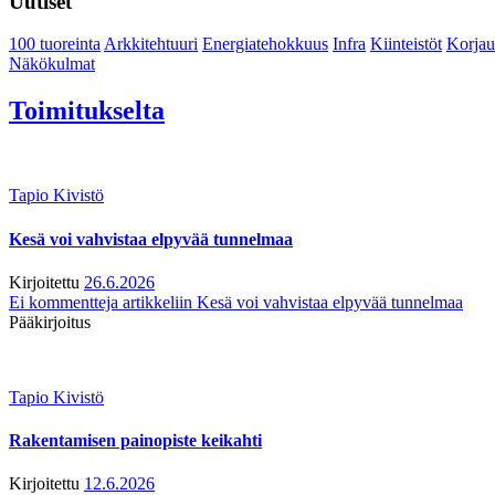
Uutiset
100 tuoreinta
Arkkitehtuuri
Energiatehokkuus
Infra
Kiinteistöt
Korjau
Näkökulmat
Toimitukselta
Tapio Kivistö
Kesä voi vahvistaa elpyvää tunnelmaa
Kirjoitettu
26.6.2026
Ei kommentteja
artikkeliin Kesä voi vahvistaa elpyvää tunnelmaa
Pääkirjoitus
Tapio Kivistö
Rakentamisen painopiste keikahti
Kirjoitettu
12.6.2026