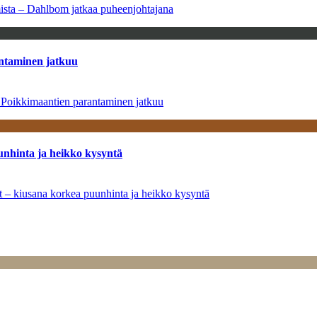
amista – Dahlbom jatkaa puheenjohtajana
antaminen jatkuu
– Poikkimaantien parantaminen jatkuu
unhinta ja heikko kysyntä
ät – kiusana korkea puunhinta ja heikko kysyntä