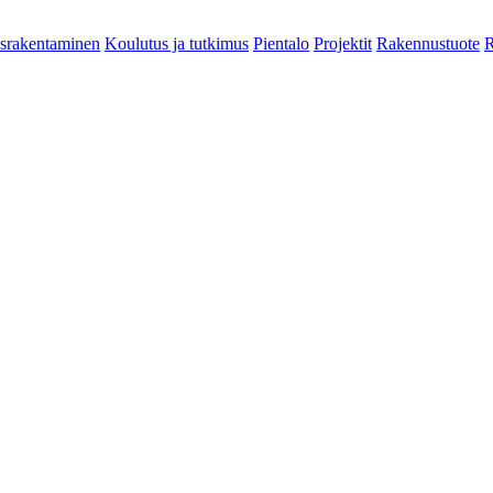
srakentaminen
Koulutus ja tutkimus
Pientalo
Projektit
Rakennustuote
R